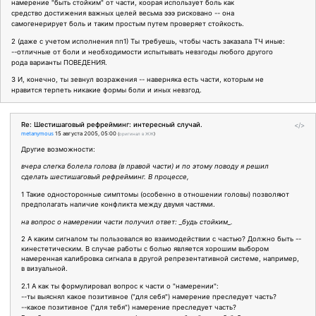
намерение "быть стойким" от части, коорая использует боль как
средство достижения важных целей весьма эээ рисковано -- она
самогенерирует боль и таким простым путем проверяет стойкость.
2 (даже с учетом исполнения пп1) Ты требуешь, чтобы часть заказала ТЧ иные:
--отличные от боли и необходимости испытывать невзгоды любого другого
рода варианты ПОВЕДЕНИЯ.
3 И, конечно, ты зевнул возражения -- наверняка есть части, которым не
нравится терпеть никакие формы боли и иных невзгод.
Re: Шестишаговый рефрейминг: интересный случай.
</>
metanymous
15 августа 2005, 05:00
(
оригинал в ЖЖ
)
Другие возможности:
вчера слегка болела голова (в правой части) и по этому поводу я решил
сделать шестишаговый рефрейминг. В процессе,
1 Такие односторонные симптомы (особенно в отношении головы) позволяют
предполагать наличие конфликта между двумя частями.
на вопрос о намерении части получил ответ: _будь стойким_.
2 А каким сигналом ты пользовался во взаимодействии с частью? Должно быть --
кинестетическим. В случае работы с болью является хорошим выбором
намеренная калибровка сигнала в другой репрезентативной системе, например,
в визуальной.
2.1 А как ты формулировал вопрос к части о "намерении":
--ты выяснял какое позитивное ("для себя") намерение преследует часть?
--какое позитивное ("для тебя") намерение преследует часть?