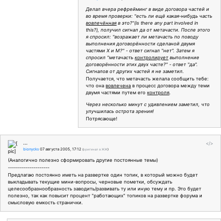
Делал вчера рефрейминг в виде договора частей и
во время проверки: "есть ли ещё какая-нибудь часть
вовлечённая
в это?"(is there any part involved in
this?), получил сигнал да от метачасти. После этого
я спросил: "возражает ли метачасть по поводу
выполнения договорённости сделаной двумя
частями Х и М?" - ответ сигнал "нет". Затем я
спросил "метачасть
контролирует
выполнение
договорённости этих двух часте?" - ответ "да".
Сигналов от других частей я не заметил.
Получается, что метачасть желала сообщить тебе:
что она
вовлечена
в процесс договора между теми
двумя частями путем его
контроля
.
Через несколько минут с удивлением заметил, что
улучшилась острота зрения!
Потрясающе!
...
</>
bionycks
07 августа 2005, 17:12
(
оригинал в ЖЖ
)
(Аналогично полезно сформировать другие постоянные темы)
---------------------
Предлагаю постоянно иметь на развертке один топик, в который можно будет
выкладывать текущие мини-вопросы, черновые пометки, обсуждать
целесообразнообразность заводить/развивать ту или иную тему и пр. Это будет
полезно, так как повысит процент "работающих" топиков на развертке форума и
смысловую емкость странички.