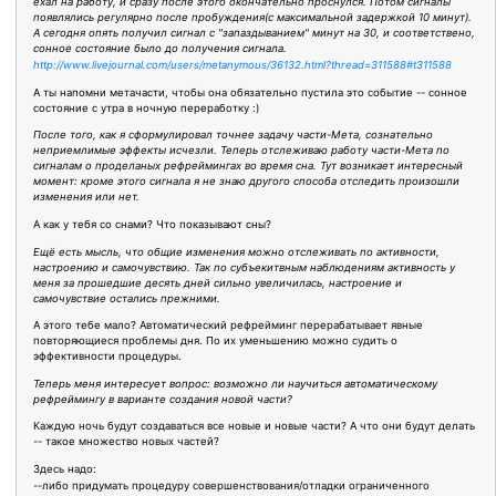
ехал на работу, и сразу после этого окончательно проснулся. Потом сигналы
появлялись регулярно после пробуждения(с максимальной задержкой 10 минут).
А сегодня опять получил сигнал с "запаздыванием" минут на 30, и соответствено,
сонное состояние было до получения сигнала.
http://www.livejournal.com/users/metanymous/36132.html?thread=311588#t311588
А ты напомни метачасти, чтобы она обязательно пустила это событие -- сонное
состояние с утра в ночную переработку :)
После того, как я сформулировал точнее задачу части-Мета, сознательно
неприемлимые эффекты исчезли. Теперь отслеживаю работу части-Мета по
сигналам о проделаных рефреймингах во время сна. Тут возникает интересный
момент: кроме этого сигнала я не знаю другого способа отследить произошли
изменения или нет.
А как у тебя со снами? Что показывают сны?
Ещё есть мысль, что общие изменения можно отслеживать по активности,
настроению и самочувствию. Так по субъекитвным наблюдениям активность у
меня за прошедшие десять дней сильно увеличилась, настроение и
самочувствие остались прежними.
А этого тебе мало? Автоматический рефрейминг перерабатывает явные
повторяющиеся проблемы дня. По их уменьшению можно судить о
эффективности процедуры.
Теперь меня интересует вопрос: возможно ли научиться автоматическому
рефреймингу в варианте создания новой части?
Каждую ночь будут создаваться все новые и новые части? А что они будут делать
-- такое множество новых частей?
Здесь надо:
--либо придумать процедуру совершенствования/отладки ограниченного