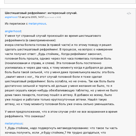
Шестишаговый рефрейминг: интересный случай.
</>
anglerhood
13 августа 2005, 14:57
(
оригинал в ЖЖ
)
Из переписки с
metanymous
.
anglerhood
:
У меня тут странный случай произошёл во время шестишагового
рефрейминга (в самоприменении):
вчера слегка болела голова (в правой части) и по этому поводу я решил
сделать шестишаговый рефрейминг. В процессе, на вопрос о намерении
части получил ответ: _будь стойким_. Когда рефейминг закончил,
головная боль прошла, однако через пол часа появилась головная боль
(локализованая и справа, и слева). Эта головная боль постепенно
усиливалась и через два часа, к тому моменту когда я добрался до дома,
боль была такой сильной, что у меня даже промелькнула мысль: эта боль
_свалит меня с ног_. На этот случай головной боли я тоже сделал
шестишаговый рефрейминг. Боль ослабла, но не очень. Так как боль была
достаточно сильной и терпеть её дольше у меня желания не было, то я
решил скушать какую-нибудь обезбаливающую таблетку, но у меня не было
дома таких лекарств, поэтому пошёл в аптеку. В добавок ко всему, было
уже поздно и работали только круглосуточные аптеки. Нашёл такую
аптеку, но к тому моменту головная боль уже очень сильно уменьшилась.
У меня предположение, что в этом случае учёл не все возражения в время
рефрйминга. Что скажешь?
metanymous
:
1 _будь стойким_ надо подвергнуть метамоделированию: что такое ты часть
хочешь получить, если _я буду стойким_? Не трудно догадаться, что