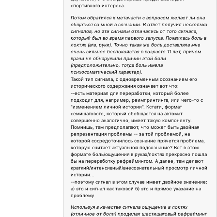
спортивного интереса.
Потом обратился к метачасти с вопросом желает ли она
общаться со мной в сознании. В ответ получил несколько
сигналов, но эти сигналы отличались от того сигнала,
который был во время первого запуска. Появилась боль в
локтях (ага, руки). Точно такая же боль доставляла мне
очень сильное беспокойство в возрасте 11 лет, причём
врачи не обнаружили причин этой боли
(предположительно, тогда боль имела
психосоматический характер).
Такой тип сигнала, с одновременным осознанием его
исторического содержания означает вот что:
--есть материал для переработки, который более
подходит для, например, реимпринтинга, или чего-то с
"изменением личной истории". Кстати, формат
семишагового, который обобщается на автомат
совершенно аналогично, имеет такую компоненту.
Помнишь, там предполагают, что может быть двойная
репрезентация проблемы -- за той проблемой, на
которой сосредоточилось сознание прячется проблема,
которую считает актуальной подсознание? Вот в этом
формате боль/ощущения в руках/локтях прекрасно пошла
бы на переработку рефреймингом. А далее, там делают
краткий/интенсивный/внесознательный просмотр личной
истории...
--поэтому сигнал в этом случае имеет двойное значение:
а) это и сигнал как таковой б) это и прямое указание на
проблему
Используя в качестве сигнала ощущение в локтях
(отличное от боли) проделал шестишаговый рефрейминг