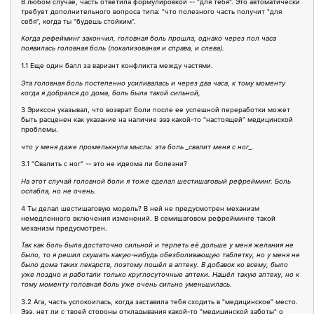
В любом случае, часть ответила формулировкой -- "для тебя". Это автоматически
требует дополнительного вопроса типа: "что полезного часть получит "для
себя", когда ты "будешь стойким".
Когда рефейминг закончил, головная боль прошла, однако через пол часа
появилась головная боль (локализованая и справа, и слева).
1.1 Еще один балл за вариант конфликта между частями.
Эта головная боль постепенно усиливалась и через два часа, к тому моменту
когда я добрался до дома, боль была такой сильной,
3 Эриксон указывал, что возврат боли после ее успешной переработки может
быть расценен как указание на наличие эээ какой-то "настоящей" медицинской
проблемы.
что у меня даже промелькнула мысль: эта боль _свалит меня с ног_.
3.1 "Свалить с ног" -- это не идеома ли болезни?
На этот случай головной боли я тоже сделал шестишаговый рефрейминг. Боль
ослабла, но не очень.
4 Ты делал шестишаговую модель? В ней не предусмотрен механизм
немедленного включения изменений. В семишаговом рефрейминге такой
механизм предусмотрен.
Так как боль была достаточно сильной и терпеть её дольше у меня желания не
было, то я решил скушать какую-нибудь обезболивающую таблетку, но у меня не
было дома таких лекарств, поэтому пошёл в аптеку. В добавок ко всему, было
уже поздно и работали только круглосуточные аптеки. Нашёл такую аптеку, но к
тому моменту головная боль уже очень сильно уменьшилась.
3.2 Ага, часть успокоилась, когда заставила тебя сходить в "медицинское" место.
Эээ, нет ли с твоей стороны откладывания какой-то "медицинской заботы" о