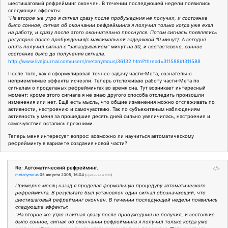
шестишаговый рефрейминг окончен. В течении последующей недели появились
следующие эффекты:
"На второе же утро я сигнал сразу после пробужедния не получил, и состояние
было сонное, сигнал об окончании рефрейминга я получил только когда уже ехал
на работу, и сразу после этого окончательно проснулся. Потом сигналы появлялись
регулярно после пробуждения(с максимальной задержкой 10 минут). А сегодня
опять получил сигнал с "запаздыванием" минут на 30, и соответсвено, сонное
состояние было до получения сигнала.
http://www.livejournal.com/users/metanymous/36132.html?thread=311588#t311588
После того, как я сформулировал точнее задачу части-Мета, сознательно
неприемлимые эффекты исчезли. Теперь отслеживаю работу части-Мета по
сигналам о проделаных рефреймингах во время сна. Тут возникает интересный
момент: кроме этого сигнала я не знаю другого способа отследить произошли
изменения или нет. Ещё есть мысль, что общие изменения можно отслеживать по
активности, настроению и самочувствию. Так по субъекитвным наблюдениям
активность у меня за прошедшие десять дней сильно увеличилась, настроение и
самочувствие остались прежними.
Теперь меня интересует вопрос: возможно ли научиться автоматическому
рефреймингу в варианте создания новой части?
Re: Автоматический рефрейминг.
</>
metanymous
05 августа 2005, 16:04
(
оригинал в ЖЖ
)
Примерно месяц назад я проделал формальную процедуру автоматического
рефрейминга. В результате был установлен один сигнал обозначающий, что
шестишаговый рефрейминг окончен. В течении последующей недели появились
следующие эффекты:
"На второе же утро я сигнал сразу после пробужедния не получил, и состояние
было сонное, сигнал об окончании рефрейминга я получил только когда уже