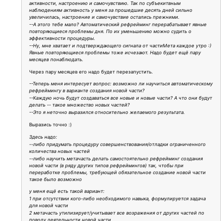
активности, настроению и самочувствию. Так по субъекитвным
наблюдениям активность у меня за прошедшие десять дней сильно
увеличилась, настроение и самочувствие остались прежними.
--А этого тебе мало? Автоматический рефрейминг перерабатывает явные
повторяющиеся проблемы дня. По их уменьшению можно судить о
эффективности процедуры.
--Ну, мне хватает и подтверждающего сигнала от частиМета каждое утро :)
Явные повторяющиеся проблемы тоже исчезают. Надо будет ещё пару
месяцев понаблюдать.
Через пару месяцев его надо будет перезапустить.
--Теперь меня интересует вопрос: возможно ли научиться автоматическому
рефреймингу в варианте создания новой части?
--Каждую ночь будут создаваться все новые и новые части? А что они будут
делать -- такое множество новых частей?
--Это я неточно выразился относительно желаемого результата.
Выразись точно :)
Здесь надо:
--либо придумать процедуру совершенствования/отладки ограниченного
количества новых частей
--либо научить метачасть делать самостоятельно рефрейминг создания
новой части (в ряду других типов рефреймингов) так, чтобы при
переработке проблемы, требующей обязательное создание новой части
такое было возможно
у меня ещё есть такой вариант:
1 при отсутствии кого-либо необходимого навыка, формулируется задача
для новой части
2 метачасть утилизирует/учитывает все возражения от других частей по
поводу деятельности новой части