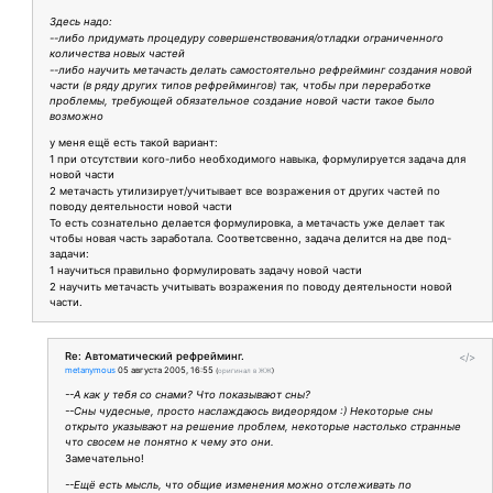
Здесь надо:
--либо придумать процедуру совершенствования/отладки ограниченного
количества новых частей
--либо научить метачасть делать самостоятельно рефрейминг создания новой
части (в ряду других типов рефреймингов) так, чтобы при переработке
проблемы, требующей обязательное создание новой части такое было
возможно
у меня ещё есть такой вариант:
1 при отсутствии кого-либо необходимого навыка, формулируется задача для
новой части
2 метачасть утилизирует/учитывает все возражения от других частей по
поводу деятельности новой части
То есть сознательно делается формулировка, а метачасть уже делает так
чтобы новая часть заработала. Соответсвенно, задача делится на две под-
задачи:
1 научиться правильно формулировать задачу новой части
2 научить метачасть учитывать возражения по поводу деятельности новой
части.
Re: Автоматический рефрейминг.
</>
metanymous
05 августа 2005, 16:55
(
оригинал в ЖЖ
)
--А как у тебя со снами? Что показывают сны?
--Сны чудесные, просто наслаждаюсь видеорядом :) Некоторые сны
открыто указывают на решение проблем, некоторые настолько странные
что свосем не понятно к чему это они.
Замечательно!
--Ещё есть мысль, что общие изменения можно отслеживать по