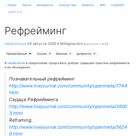
Поиск
Лента
Активность
Cписок тем
Новости
ЖЖ
CodeNLP
v2021.4.13
Рефрейминг
metanymous
04 августа 2005
в Metapractice
(
оригинал в ЖЖ
)
Прикреплённые
Ссылки
Внешние
Цитируется
86
11
5
11
В
metapractice
я предполагаю продолжить добрую традицию практики рефрейминга
и ее обсуждения:
Познавательный рефрейминг
http://www.livejournal.com/community/openmeta/7744.
html
Сердце Рефрейминга
http://www.livejournal.com/community/openmeta/3600
3.html
Reframing.
http://www.livejournal.com/community/openmeta/5624
8.html