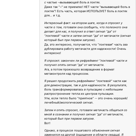
с частью ~вызывающей боль в локтях.
Даже так "~" не приемлю! НЕТ части "вызывающей боль в
локтях"! Есть часть, которая ИСПОЛЬЗУЕТ боль в локтях
для... и т.д.
Интересный факт: на втором шаге, когда я спросил у
части о том, готовали она сообщить, что полезного она
делает для нас, я получил в ответ сигнал "да" от
"локтевой" части и затем сигнал "да" от метачасти (сигнал
который был при первом запуске).
Да, это интересно, получается, что "локтевая" часть эээ
дублировала работу метачасти для надежности! Очень
интересно!
Я спросил: закончен ли рефрейминг "локтевой" части и
получил опять сигнал "да" от метачасти.
Ага, а потом произошло возвращение в формат
метаконтроля над процессом.
Я решил продолжить рефрейминг "локтевой" части как
для демонстрации, так и для надёжности. В результате,
боль трансформировалась в пульсацию с небольшим
распростронение тепла из центров пульсации.
Угм, если тепло было "приятное" -- это очень хороший/
лечебный/экологический сигнал.
Затем я опять спросил, готовали метачасть общаться со
мной в сознании и получил сигнал "да" от метачасти,
который был при первом запуске.
Вот!
Однако, в процессе пошагового объяснения сигнал
заменился на другой (ощущение в области сердца). Я