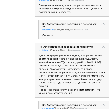
anglerhood
28 августа 2005, 11:18
(
оригинал в ЖЖ
)
Сегодня приснилось, что во дворе дома в котором я
живу нашли старый снаряд, выкопали его и увезли на
пажарной машине куда-то.
Re: Автоматический рефрейминг: перезапуск,
</>
сон.
metanymous
30 августа 2005, 11:30
(
оригинал в ЖЖ
)
Супер! :)
Re: Автоматический рефрейминг: перезапуск
</>
anglerhood
30 августа 2005, 11:25
(
оригинал в ЖЖ
)
Делал вчера рефрейминг в виде договора частей и во
время проверки: "есть ли ещё какая-нибудь часть
вовлечённая в это?"(is there any part involved in this?),
получил сигнал да от метачасти. После этого я
спросил: "возражает ли метачасть по поводу
выполнения договорённости сделаной двумя частями Х
и М?" - ответ сигнал "нет". Затем я спросил "метачасть
контролирует выполнение договорённости этих двух
часте?" - ответ "да". Сигналов от других частей я не
заметил.
Через несколько минут с удивлением заметил, что
улучшилась острота зрения!
Re: Автоматический рефрейминг: перезапуск
</>
metanymous
30 августа 2005, 11:37
(
оригинал в ЖЖ
)