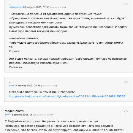
...
</>
metanymous
08 августа 2005, 02:30
(
оригинал в ЖЖ
)
--(Аналогично полезно сформировать другие постоянные темы)
--Предлагаю постоянно иметь на развертке один топик, в который можно будет
выкладывать текущие мини-вопросы,
Ну можешь завести/поддерживать такой топик: "текущие минивопросы". И задать
в нем свой первый текущий минивопрос.
--черновые пометки,
--обсуждать целесообразнообразность заводить/развивать ту или иную тему и
пр.
Хорошо.
Это будет полезно, так как повысит процент "работающих" топиков на развертке
форума и смысловую емкость странички.
Согласен.
...
</>
dvv7
13 августа 2005, 05:39
(
оригинал в ЖЖ
)
К ведению постоянных тем и мини-вопросам:
http://www.livejournal.com/community/metapractice/2033.html?thread=35569#t35569
МодельЧасти
</>
dvv7
13 августа 2005, 05:34
(
оригинал в ЖЖ
)
С Рефреймингом хорошо бы раскартировать его пресуппозиции.
Например, простое обращение к Части уже создает эту часть как ресурс и
ожидание, что бессознательное сгруппирует необходимый опыт "в одном месте",