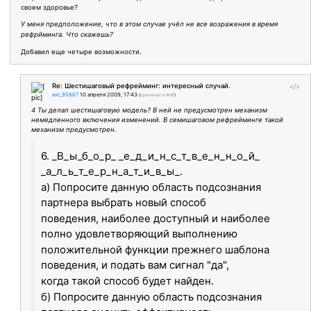
своем здоровье?
У меня предположение, что в этом случае учёл не все возражения в время
рефрйминга. Что скажешь?
Добавил еще четыре возможности.
Re: Шестишаговый рефрейминг: интересный случай.
</>
ext_95667
10 апреля 2009, 17:43
(
оригинал в ЖЖ
)
4 Ты делал шестишаговую модель? В ней не предусмотрен механизм
немедленного включения изменений. В семишаговом рефрейминге такой
механизм предусмотрен.
6. _В_ы_б_о_р_ _е_д_и_н_с_т_в_е_н_н_о_й_
_а_л_ь_т_е_р_н_а_т_и_в_ы_.
а) Попросите данную область подсознания
партнера выбрать новый способ
поведения, наиболее доступный и наиболее
полно удовлетворяющий выполнению
положительной функции прежнего шаблона
поведения, и подать вам сигнал "да",
когда такой способ будет найден.
б) Попросите данную область подсознания