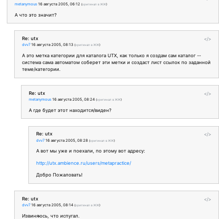
metanymous
16 августа 2005, 06:12
(
оригинал в ЖЖ
)
А что это значит?
Re: utx
</>
dvv7
16 августа 2005, 08:13
(
оригинал в ЖЖ
)
А это метка категории для каталога UTХ, как только я создам сам каталог --
система сама автоматом соберет эти метки и создаст лист ссылок по заданной
теме/категории.
Re: utx
</>
metanymous
16 августа 2005, 08:24
(
оригинал в ЖЖ
)
А где будет этот находится/виден?
Re: utx
</>
dvv7
16 августа 2005, 08:28
(
оригинал в ЖЖ
)
А вот мы уже и поехали, по этому вот адресу:
http://utx.ambience.ru/users/metapractice/
Добро Пожаловать!
Re: utx
</>
dvv7
16 августа 2005, 08:14
(
оригинал в ЖЖ
)
Извиняюсь, что испугал.