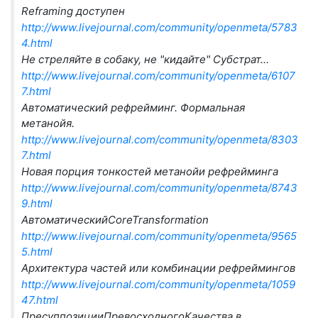
Reframing доступен
http://www.livejournal.com/community/openmeta/5783
4.html
Не стреляйте в собаку, не "кидайте" Субстрат...
http://www.livejournal.com/community/openmeta/6107
7.html
Автоматический рефрейминг. Формальная
метанойя.
http://www.livejournal.com/community/openmeta/8303
7.html
Новая порция тонкостей метанойи рефрейминга
http://www.livejournal.com/community/openmeta/8743
9.html
АвтоматическийCoreTransformation
http://www.livejournal.com/community/openmeta/9565
5.html
Архитектура частей или комбинации рефреймингов
http://www.livejournal.com/community/openmeta/1059
47.html
ПресуппозицииПревосходногоКачества в