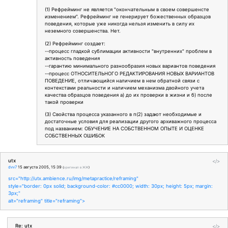
(1) Рефрейминг не является "окончательным в своем совершенсте
изменением". Рефрейминг не генерирует божественных образцов
поведения, которые уже никогда нельзя изменить в силу их
неземного совершенства. Нет.
(2) Рефрейминг создает:
--процесс гладкой сублимации активности "внутренних" проблем в
активность поведения
--гарантию минимального разнообразия новых вариантов поведения
--процесс ОТНОСИТЕЛЬНОГО РЕДАКТИРОВАНИЯ НОВЫХ ВАРИАНТОВ
ПОВЕДЕНИЕ, отличающийся наличием в нем обратной связи с
контекстами реальности и наличием механизма двойного учета
качества образцов поведения а) до их проверки в жизни и б) после
такой проверки
(3) Свойства процесса указанного в п(2) задают необходимые и
достаточные условия для реализации другого архиважного процесса
под названием: ОБУЧЕНИЕ НА СОБСТВЕННОМ ОПЫТЕ И ОЦЕНКЕ
СОБСТВЕННЫХ ОШИБОК
utx
</>
dvv7
15 августа 2005, 15:39
(
оригинал в ЖЖ
)
src="http://utx.ambience.ru/img/metapractice/reframing"
style="border: 0px solid; background-color: #cc0000; width: 30px; height: 5px; margin:
3px;"
alt="reframing" title="reframing">
Re: utx
</>