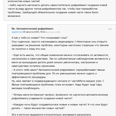
количества новых частей
--либо научить метачасть делать самостоятельно рефрейминг создания новой
части (в ряду других типов рефреймингов) так, чтобы при переработке
проблемы, требующей обязательное создание новой части такое было
возможно
Re: Автоматический рефрейминг.
</>
anglerhood
05 августа 2005, 16:42
(
оригинал в ЖЖ
)
А как у тебя со снами? Что показывают сны?
Сны чудесные, просто наслаждаюсь видеорядом :) Некоторые сны открыто
указывают на решение проблем, некоторые настолько странные что свосем
не понятно к чему это они.
--Ещё есть мысль, что общие изменения можно отслеживать по активности,
настроению и самочувствию. Так по субъекитвным наблюдениям активность у
меня за прошедшие десять дней сильно увеличилась, настроение и
самочувствие остались прежними.
--А этого тебе мало? Автоматический рефрейминг перерабатывает явные
повторяющиеся проблемы дня. По их уменьшению можно судить о
эффективности процедуры.
Ну, мне хватает и подверждающего сигнала от частиМета каждое утро :)
Явные повторяющиеся проблемы тоже исчезают. Надо будет ещё пару
месяцев понаблюдать.
--Теперь меня интересует вопрос: возможно ли научиться автоматическому
рефреймингу в варианте создания новой части?
--Каждую ночь будут создаваться все новые и новые части? А что они будут
делать -- такое множество новых частей?
Это я неточно выразился относительно желаемого результата.