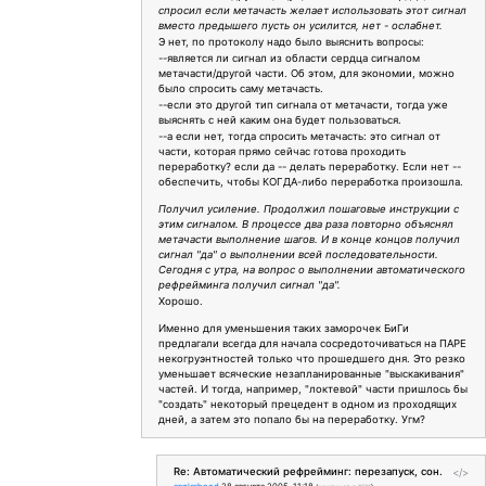
спросил если метачасть желает использовать этот сигнал
вместо предышего пусть он усилится, нет - ослабнет.
Э нет, по протоколу надо было выяснить вопросы:
--является ли сигнал из области сердца сигналом
метачасти/другой части. Об этом, для экономии, можно
было спросить саму метачасть.
--если это другой тип сигнала от метачасти, тогда уже
выяснять с ней каким она будет пользоваться.
--а если нет, тогда спросить метачасть: это сигнал от
части, которая прямо сейчас готова проходить
переработку? если да -- делать переработку. Если нет --
обеспечить, чтобы КОГДА-либо переработка произошла.
Получил усиление. Продолжил пошаговые инструкции с
этим сигналом. В процессе два раза повторно объяснял
метачасти выполнение шагов. И в конце концов получил
сигнал "да" о выполнении всей последовательности.
Сегодня с утра, на вопрос о выполнении автоматического
рефрейминга получил сигнал "да".
Хорошо.
Именно для уменьшения таких заморочек БиГи
предлагали всегда для начала сосредоточиваться на ПАРЕ
некогруэнтностей только что прошедшего дня. Это резко
уменьшает всяческие незапланированные "выскакивания"
частей. И тогда, например, "локтевой" части пришлось бы
"создать" некоторый прецедент в одном из проходящих
дней, а затем это попало бы на переработку. Угм?
Re: Автоматический рефрейминг: перезапуск, сон.
</>