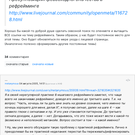
рефрейминге
http://www.livejournal.com/community/openmeta/11672
8.html
Хорошо бы какой-то доброй душе сделать сквозной поиск по опенмете и вытащить
ВСЕ ссылки на тему рефрейминга. Таким образом, у нас будет постоянное место для
этой темы. Оно будет обновляться по мере ухода с лицевой страницы.
(Аналогично полезно сформировать другие постоянные темы)
34
комментария
сначала старые
сначала новые
...
</>
metanymous
04 августа 2005, 14:51
(
оригинал в ЖЖ
)
http://www.livejournal.com/users/metanymous/35939.html?thread=321635#t321635
Я в своей нерегулярной практике 6-ишагового рефрейминга заметил, что чаще
всего не заканчиваю рефрейминг, доводя его именно до третьего шага. Т.е. на
вопрос: "Часть, хочешь ли ты дать мне знать на уровне сознания, чего именно ты
хочешь хорошего для меня, делая X", я получаю сигнал, далее на шаге 4 -- как
правило глюки с сигналами и пр. И это уже становится паттерном. До третьего
сигнала доходим, а далее -- нет. Догадываюсь, что это тоже может вести к какой-то
(возможно и неполезной) метанойе. Вопрос состоит в том -- к какой именно?
1 Ну, мы уже много обсуждали такую проблему с практикой рефрейминга. Лично я
преодолевал бы ее практикой неделания: перестал бы переживать/рефлексировать