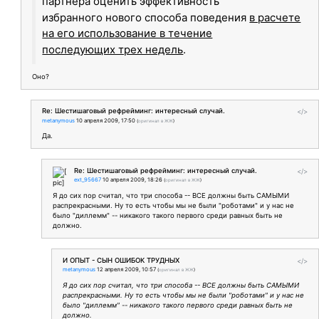
партнера оценить эффективность
избранного нового способа поведения
в расчете
на его использование в течение
последующих трех недель
.
Оно?
Re: Шестишаговый рефрейминг: интересный случай.
</>
metanymous
10 апреля 2009, 17:50
(
оригинал в ЖЖ
)
Да.
Re: Шестишаговый рефрейминг: интересный случай.
</>
ext_95667
10 апреля 2009, 18:26
(
оригинал в ЖЖ
)
Я до сих пор считал, что три способа -- ВСЕ должны быть САМЫМИ
распрекрасными. Ну то есть чтобы мы не были "роботами" и у нас не
было "диллемм" -- никакого такого первого среди равных быть не
должно.
И ОПЫТ - СЫН ОШИБОК ТРУДНЫХ
</>
metanymous
12 апреля 2009, 10:57
(
оригинал в ЖЖ
)
Я до сих пор считал, что три способа -- ВСЕ должны быть САМЫМИ
распрекрасными. Ну то есть чтобы мы не были "роботами" и у нас не
было "диллемм" -- никакого такого первого среди равных быть не
должно.