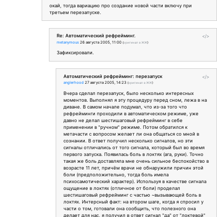
окай, тогда вариацию про создание новой части включу при
третьем перезапуске.
Re: Автоматический рефрейминг.
</>
metanymous
26 августа 2005, 11:00
(
оригинал в ЖЖ
)
Зафиксировали.
Автоматический рефрейминг: перезапуск
</>
anglerhood
27 августа 2005, 14:23
(
оригинал в ЖЖ
)
Вчера сделал перезапуск, было несколько интересных
моментов. Выполнял я эту процедуру перед сном, лежа в на
диване. В самом начале подумал, что из-за того что
рефрейминги проходили в автоматическом режиме, уже
давно не делал шестишаговый рефрейминг в себе
применении в "ручном" режиме. Потом обратился к
метачасти с вопросом желает ли она общаться со мной в
сознании. В ответ получил несколько сигналов, но эти
сигналы отличались от того сигнала, который был во время
первого запуска. Появилась боль в локтях (ага, руки). Точно
такая же боль доставляла мне очень сильное беспокойство в
возрасте 11 лет, причём врачи не обнаружили причин этой
боли (предположительно, тогда боль имела
психосамотический характер). Используя в качестве сигнала
ощущение в локтях (отличное от боли) проделал
шестишаговый рефрейминг с частью ~вызывающей боль в
локтях. Интерсный факт: на втором шаге, когда я спросил у
части о том, готовали она сообщить, что полезного она
делает для нас, я получил в ответ сигнал "да" от "локтевой"