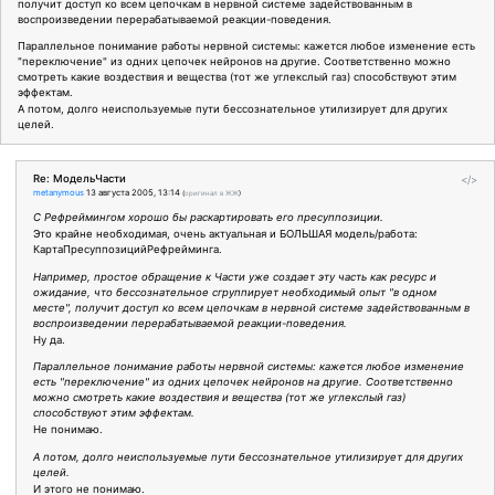
получит доступ ко всем цепочкам в нервной системе задействованным в
воспроизведении перерабатываемой реакции-поведения.
Параллельное понимание работы нервной системы: кажется любое изменение есть
"переключение" из одних цепочек нейронов на другие. Соответственно можно
смотреть какие воздествия и вещества (тот же углекслый газ) способствуют этим
эффектам.
А потом, долго неиспользуемые пути бессознательное утилизирует для других
целей.
Re: МодельЧасти
</>
metanymous
13 августа 2005, 13:14
(
оригинал в ЖЖ
)
С Рефреймингом хорошо бы раскартировать его пресуппозиции.
Это крайне необходимая, очень актуальная и БОЛЬШАЯ модель/работа:
КартаПресуппозицийРефрейминга.
Например, простое обращение к Части уже создает эту часть как ресурс и
ожидание, что бессознательное сгруппирует необходимый опыт "в одном
месте", получит доступ ко всем цепочкам в нервной системе задействованным в
воспроизведении перерабатываемой реакции-поведения.
Ну да.
Параллельное понимание работы нервной системы: кажется любое изменение
есть "переключение" из одних цепочек нейронов на другие. Соответственно
можно смотреть какие воздествия и вещества (тот же углекслый газ)
способствуют этим эффектам.
Не понимаю.
А потом, долго неиспользуемые пути бессознательное утилизирует для других
целей.
И этого не понимаю.