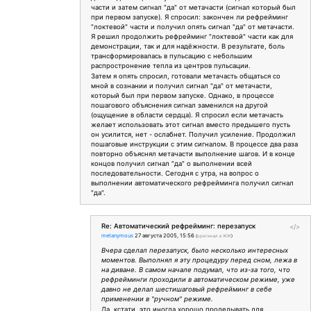
части и затем сигнал "да" от метачасти (сигнал который был
при первом запуске). Я спросил: закончен ли рефрейминг
"локтевой" части и получил опять сигнал "да" от метачасти.
Я решил продолжить рефрейминг "локтевой" части как для
демонстрации, так и для надёжности. В результате, боль
трансформировалась в пульсацию с небольшим
распростронение тепла из центров пульсации.
Затем я опять спросил, готовали метачасть общаться со
мной в сознании и получил сигнал "да" от метачасти,
который был при первом запуске. Однако, в процессе
пошагового объяснения сигнал заменился на другой
(ощущение в области сердца). Я спросил если метачасть
желает использовать этот сигнал вместо предышего пусть
он усилится, нет - ослабнет. Получил усиление. Продолжил
пошаговые инструкции с этим сигналом. В процессе два раза
повторно объяснял метачасти выполнение шагов. И в конце
концов получил сигнал "да" о выполнении всей
последовательности. Сегодня с утра, на вопрос о
выполнении автоматического рефрейминга получил сигнал
"да".
Re: Автоматический рефрейминг: перезапуск
</>
metanymous
27 августа 2005, 15:56
(
оригинал в ЖЖ
)
Вчера сделал перезапуск, было несколько интересных
моментов. Выполнял я эту процедуру перед сном, лежа в
на диване. В самом начале подумал, что из-за того, что
рефрейминги проходили в автоматическом режиме, уже
давно не делал шестишаговый рефрейминг в себе
применении в "ручном" режиме.
Да, кстати, это иногда хорошо проделывать для