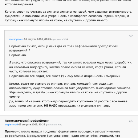
которая возражает.
Кстати, совет не считать за сигналы сигналы меньшей, чем заданная интенсивность,
существенно повысили мою уверенность в калибровке сигналов. Ждешь-ждешь, и
тут бац - как кольнуло что-то на коже, не спутаешь с другим чем-то.
...
</>
metanymous
05 августа 2005, 01:23
(
оригинал в ЖЖ
)
Нормально ли это, если у меня два из трех рефреймингов проходят без
возражений ?
Нормально.
Я знаю, что опасаюсь возражений, так как много времени надо на их проработку,
но насколько могу судить, честно ловлю сигнал на шаге, когда узнаю, есть ли
часть, которая возражает.
Подсознание все видит, все знает (:) и ему важно искренность намерений.
Кстати, совет не считать за сигналы сигналы меньшей, чем заданная
интенсивность, существенно повысили мою уверенность в калибровке сигналов.
Ждешь-ждешь, и тут бац - как кольнуло что-то на коже, не спутаешь с другим
чем-то.
Да, точно. И на фоне этого надо переходить к утонченной работе с все менее
заметными сигналами. НЕ НАДО превращать их в сильные сигналы.
Автоматический рефрейминг.
</>
anglerhood
05 августа 2005, 10:29
(
оригинал в ЖЖ
)
Примерно месяц назад я проделал формальную процедуру автоматического
рефрейминга. В результате был установлен один сигнал обозначающий, что