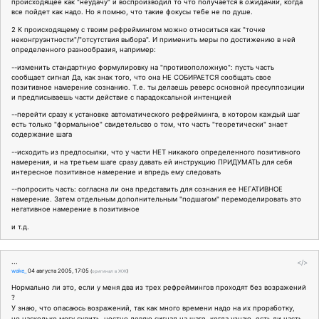
происходящее как "неудачу" и воспроизводил то что получается в
ожидании
, когда
все пойдет как надо. Но я помню, что такие фокусы тебе не по душе.
2 К происходящему с твоим рефреймингом можно относиться как "точке
неконгруэнтности"/"отсутствия выбора". И применить меры по достижению в ней
определенного разнообразия, например:
--изменить стандартную формулировку на "противоположную": пусть часть
сообщает сигнал Да, как знак того, что она НЕ СОБИРАЕТСЯ сообщать свое
позитивное намерение сознанию. Т.е. ты делаешь реверс основной пресуппозиции
и предписываешь части действие с парадоксальной интенцией
--перейти сразу к установке автоматического рефрейминга, в котором каждый шаг
есть только "формальное" свидетельсво о том, что часть "теоретически" знает
содержание шага
--исходить из предпосылки, что у части НЕТ никакого определенного позитивного
намерения, и на третьем шаге сразу давать ей инструкцию ПРИДУМАТЬ для себя
интересное позитивное намерение и впредь ему следовать
--попросить часть: согласна ли она представить для сознания ее НЕГАТИВНОЕ
намерение. Затем отдельным дополнительным "подшагом" перемоделировать это
негативное намерение в позитивное
и т.д.
...
</>
wake_
04 августа 2005, 17:05
(
оригинал в ЖЖ
)
Нормально ли это, если у меня два из трех рефреймингов проходят без возражений
?
У знаю, что опасаюсь возражений, так как много времени надо на их проработку,
но насколько могу судить, честно ловлю сигнал на шаге, когда узнаю, есть ли часть,