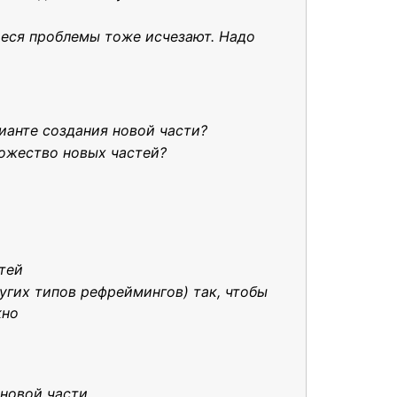
иеся проблемы тоже исчезают. Надо
ианте создания новой части?
ножество новых частей?
тей
угих типов рефреймингов) так, чтобы
жно
 новой части