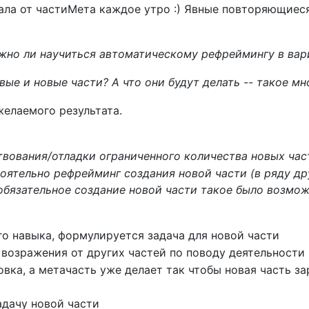
ала от частиМета каждое утро :) Явные повторяющиес
ожно ли научиться автоматическому рефреймингу в вар
вые и новые части? А что они будут делать -- такое м
желаемого результата.
вования/отладки ограниченного количества новых час
оятельно рефрейминг создания новой части (в ряду др
обязательное создание новой части такое было возмо
го навыка, формулируется задача для новой части
 возражения от других частей по поводу деятельности
вка, а метачасть уже делает так чтобы новая часть за
адачу новой части