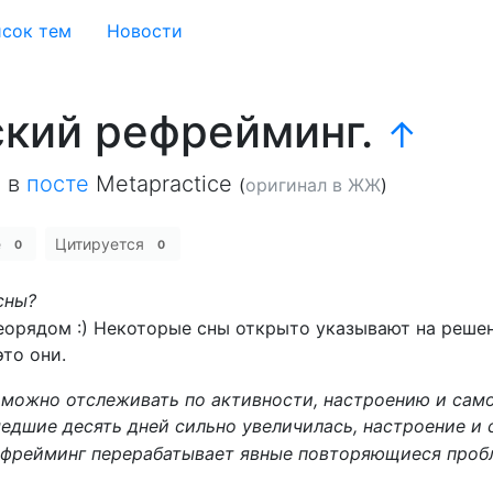
сок тем
Новости
ский рефрейминг.
↑
2
в
посте
Metapractice
(
оригинал в ЖЖ
)
е
Цитируется
0
0
сны?
еорядом :) Некоторые сны открыто указывают на реше
это они.
 можно отслеживать по активности, настроению и сам
едшие десять дней сильно увеличилась, настроение и
рефрейминг перерабатывает явные повторяющиеся про