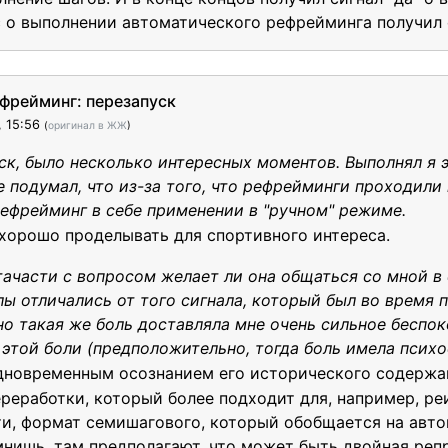
с о выполнении автоматического рефрейминга получил с
фрейминг: перезапуск
, 15:56
(
оригинал в ЖЖ
)
ск, было несколько интересных моментов. Выполнял я э
е подумал, что из-за того, что рефрейминги проходили
ефрейминг в себе применении в "ручном" режиме.
а хорошо проделывать для спортивного интереса.
ачасти с вопросом желает ли она общаться со мной в 
алы отличались от того сигнала, который был во время 
чно такая же боль доставляла мне очень сильное беспок
этой боли (предположительно, тогда боль имела психо
одновременным осознанием его исторического содержан
ереработки, который более подходит для, например, ре
ти, формат семишагового, который обобщается на авт
нишь, там предполагают, что может быть двойная репр