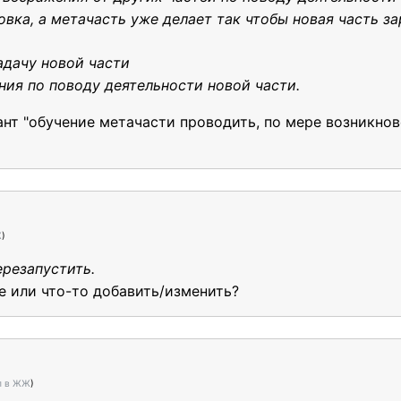
вка, а метачасть уже делает так чтобы новая часть за
адачу новой части
ния по поводу деятельности новой части.
ант "обучение метачасти проводить, по мере возникно
Ж
)
ерезапустить.
е или что-то добавить/изменить?
л в ЖЖ
)