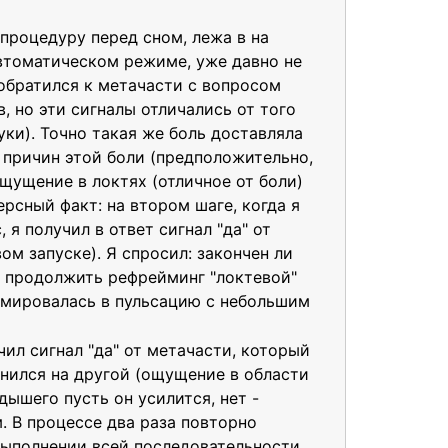
 процедуру перед сном, лежа в на
автоматическом режиме, уже давно не
обратился к метачасти с вопросом
, но эти сигналы отличались от того
уки). Точно такая же боль доставляла
и причин этой боли (предположительно,
щущение в локтях (отличное от боли)
сный факт: на втором шаге, когда я
 я получил в ответ сигнал "да" от
ом запуске). Я спросил: закончен ли
ил продолжить рефрейминг "локтевой"
ормировалась в пульсацию с небольшим
чил сигнал "да" от метачасти, который
енился на другой (ощущение в области
дышего пусть он усилится, нет -
. В процессе два раза повторно
 выполнении всей последовательности.