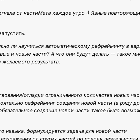
игнала от частиМета каждое утро :) Явные повторяющ
запустить.
ожно ли научиться автоматическому рефреймингу в вар
вые и новые части? А что они будут делать -- такое м
о желаемого результата.
твования/отладки ограниченного количества новых час
тоятельно рефрейминг создания новой части (в ряду др
обязательное создание новой части такое было возмо
го навыка, формулируется задача для новой части
 возражения от других частей по поводу деятельности