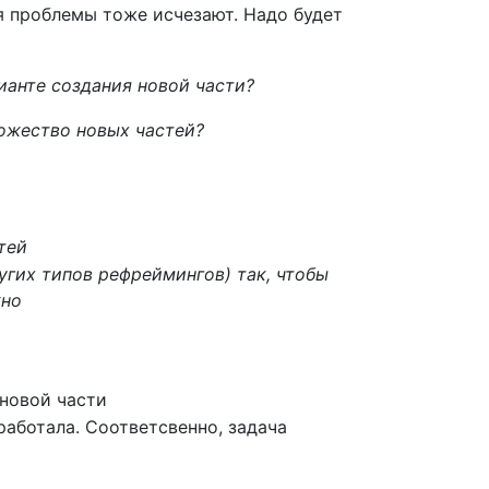
я проблемы тоже исчезают. Надо будет
ианте создания новой части?
ножество новых частей?
тей
угих типов рефреймингов) так, чтобы
жно
 новой части
работала. Соответсвенно, задача