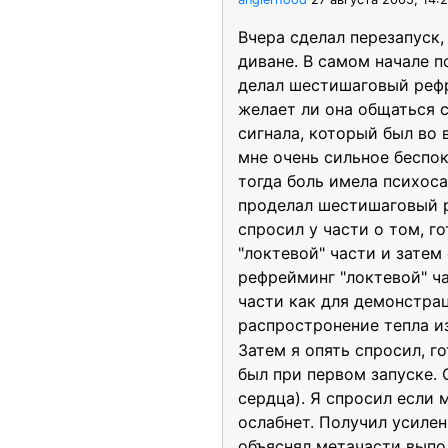
Вчера сделал перезапуск,
диване. В самом начале п
делал шестишаговый рефр
желает ли она общаться с
сигнала, который был во 
мне очень сильное беспок
тогда боль имела психоса
проделал шестишаговый р
спросил у части о том, го
"локтевой" части и затем
рефрейминг "локтевой" ча
части как для демонстрац
распростронение тепла из
Затем я опять спросил, г
был при первом запуске. 
сердца). Я спросил если 
ослабнет. Получил усиле
объяснял метачасти выпол