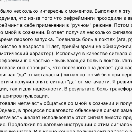
(
оригинал в ЖЖ
)
 было несколько интересных моментов. Выполнял я эту
одумал, что из-за того что рефрейминги проходили в 
ейминг в себе применении в "ручном" режиме. Потом 
о мной в сознании. В ответ получил несколько сигналов
время первого запуска. Появилась боль в локтях (ага, р
ойство в возрасте 11 лет, причём врачи не обнаружил
мотический характер). Используя в качестве сигнала о
ефрейминг с частью ~вызывающей боль в локтях. Интер
товали она сообщить, что полезного она делает для нас,
 сигнал "да" от метачасти (сигнал который был при перв
сти и получил опять сигнал "да" от метачасти. Я реш
ии, так и для надёжности. В результате, боль трансф
 центров пульсации.
отовали метачасть общаться со мной в сознании и полу
Однако, в процессе пошагового объяснения сигнал зам
метачасть желает использовать этот сигнал вместо пре
ние. Продолжил пошаговые инструкции с этим сигналом
нение шагов. И в конце концов получил сигнал "да" о