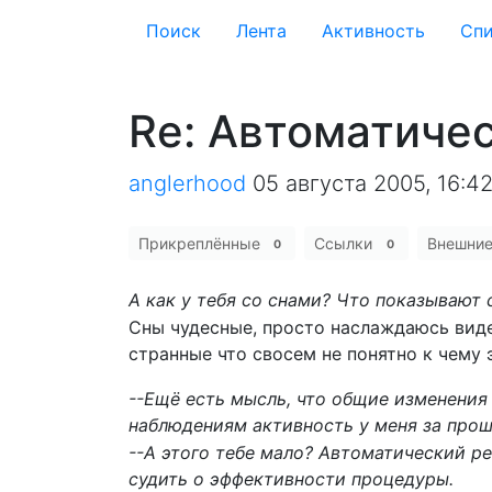
Поиск
Лента
Активность
Cпи
Re: Автоматиче
anglerhood
05 августа 2005, 16:4
Прикреплённые
Ссылки
Внешни
0
0
А как у тебя со снами? Что показывают 
Сны чудесные, просто наслаждаюсь вид
странные что свосем не понятно к чему 
--Ещё есть мысль, что общие изменения
наблюдениям активность у меня за прош
--А этого тебе мало? Автоматический 
судить о эффективности процедуры.