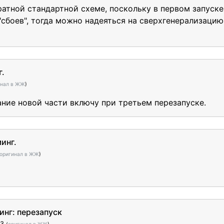
атной стандартной схеме, поскольку в первом запуске
"сбоев", тогда можно надеяться на сверхгенерализацию
г.
инал в ЖЖ
)
ание новой части включу при третьем перезапуске.
инг.
оригинал в ЖЖ
)
нг: перезапуск
23