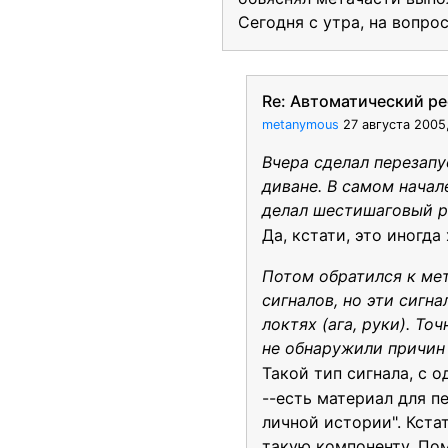
Сегодня с утра, на вопро
Re: Автоматический ре
metanymous
27 августа 2005
Вчера сделал перезапу
диване. В самом начал
делал шестишаговый р
Да, кстати, это иногд
Потом обратился к мет
сигналов, но эти сигн
локтях (ага, руки). То
не обнаружили причин 
Такой тип сигнала, с 
--есть материал для п
личной истории". Кста
такую компоненту. Пом