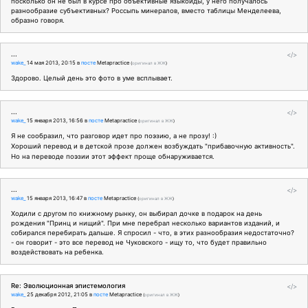
посколько он не был в курсе про объективные языкоиды, у него получалось
разнообразие субъективных? Россыпь минералов, вместо таблицы Менделеева,
образно говоря.
...
</>
wake_
14 мая 2013, 20:15
в
посте
Metapractice
(
оригинал в ЖЖ
)
Здорово. Целый день это фото в уме всплывает.
...
</>
wake_
15 января 2013, 16:56
в
посте
Metapractice
(
оригинал в ЖЖ
)
Я не сообразил, что разговор идет про поэзию, а не прозу! :)
Хороший перевод и в детской прозе должен возбуждать "прибавочную активность".
Но на переводе поэзии этот эффект проще обнаруживается.
...
</>
wake_
15 января 2013, 16:47
в
посте
Metapractice
(
оригинал в ЖЖ
)
Ходили с другом по книжному рынку, он выбирал дочке в подарок на день
рождения "Принц и нищий". При мне перебрал несколько вариантов изданий, и
собирался перебирать дальше. Я спросил - что, в этих разнообразия недостаточно?
- он говорит - это все перевод не Чуковского - ищу то, что будет правильно
воздействовать на ребенка.
Re: Эволюционная эпистемология
</>
wake_
25 декабря 2012, 21:05
в
посте
Metapractice
(
оригинал в ЖЖ
)