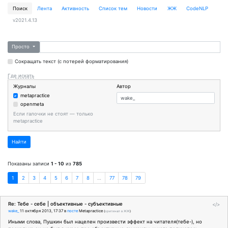
Поиск
Лента
Активность
Cписок тем
Новости
ЖЖ
CodeNLP
v2021.4.13
Просто
Сокращать текст (с потерей форматирования)
Где искать
Журналы
Автор
metapractice
openmeta
Если галочки не стоят — только
metapractice
Найти
Показаны записи
1 - 10
из
785
1
2
3
4
5
6
7
8
…
77
78
79
Re: Тебе - себе | объективные - субъективные
</>
wake_
11 октября 2013, 17:37
в
посте
Metapractice
(
оригинал в ЖЖ
)
Иными слова, Пушкин был нацелен произвести эффект на читателя(тебе-), но