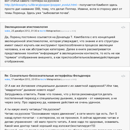
Вот статья самого Поппера на русском -
http://philosophy.ru/library/popper/popper_evolut.html
- получается Кэмбелл здесь
просто дал название (ЭЭ), тому, что делал Поппер. Извини, если в сторону увел от
темы Лоренца. Здесь уже "зыбковатая почва".
Эволюционная эпистемология
</>
wake_
25 декабря 2012, 01:30
в
посте
Metapractice
(
оригинал в ЖЖ
)
Да, Лоренц постоянно ссылается на Дональда Т. Кэмпбелла с его концепцией
эволюционной эпистемологии, которая утверждает, что знание и его структуры
имеет смысл изучать как инструмент приспособления в процессе эволюции
человека, а не как абстрактную категорию. Далее в книге рассматривается
представление понятия "информация" в эволюционном контексте, то есть не как
"прямое" отображение внешнего, а как приспособительное/взаимодействующее
отображение.
Re: Сознательно-бессознательные интерфейсы Фельденкра
</>
wake_
17 сентября 2012, 20:05
в
посте
Metapractice
(
оригинал в ЖЖ
)
О! А как же йоговские специальыне дыхания с их заметной задержкой? Или там,
"квадратное" дыхание нового кода?
Затрудняюсь ответить. Разве что помню, что у йогов рекомендуется делать
постепенный переход к специальному дыханию, в идеале - от намерения, а не
через силу. Про задержку да, название действия не очень удачное.
А ты какую книгу читаешь? На русском?
Читаю на русском "Осознавание через движение", в сети много где есть. Лет 5
назад купил-почитал - с интересом, но не проникся. А сейчас вдумчиво читаю и
делаю упражнения - её мало просто читать. А мне надо по здоровью, осваивать.
Какой мне доктор такой хороший код изложит/инсталлирует?)))