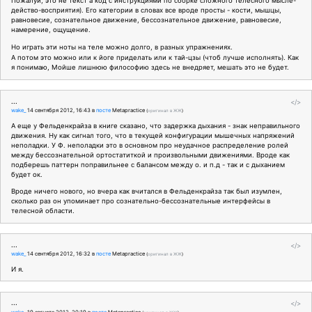
Пожалуй, это не текст а код с инструкциями по сборке сложного телесного мысле-
действо-восприятия). Его категории в словах все вроде просты - кости, мышцы,
равновесие, сознательное движение, бессознательное движение, равновесие,
намерение, ощущение.
Но играть эти ноты на теле можно долго, в разных упражнениях.
А потом это можно или к йоге приделать или к тай-цзы (чтоб лучше исполнять). Как
я понимаю, Мойше лишнюю философию здесь не внедряет, мешать это не будет.
...
</>
wake_
14 сентября 2012, 16:43
в
посте
Metapractice
(
оригинал в ЖЖ
)
А еще у Фельденкрайза в книге сказано, что задержка дыхания - знак неправильного
движения. Ну как сигнал того, что в текущей конфигурации мышечных напряжений
неполадки. У Ф. неполадки это в основном про неудачное распределение ролей
между бессознательной ортостатиткой и произвольными движениями. Вроде как
подберешь паттерн поправильнее с балансом между о. и п.д - так и с дыханием
будет ок.
Вроде ничего нового, но вчера как вчитался в Фельденкрайза так был изумлен,
сколько раз он упоминает про сознательно-бессознательные интерфейсы в
телесной области.
...
</>
wake_
14 сентября 2012, 16:32
в
посте
Metapractice
(
оригинал в ЖЖ
)
И я.
...
</>