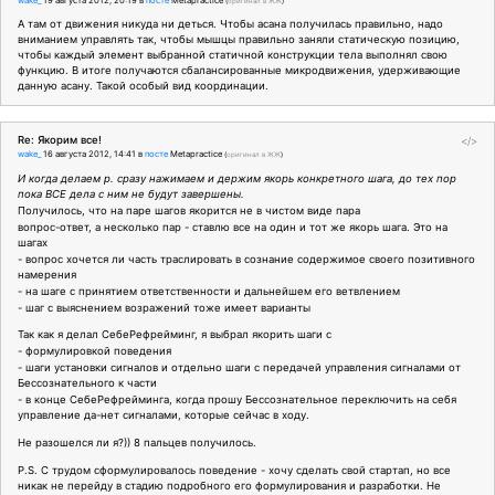
wake_
19 августа 2012, 20:19
в
посте
Metapractice
(
оригинал в ЖЖ
)
А там от движения никуда ни деться. Чтобы асана получилась правильно, надо
вниманием управлять так, чтобы мышцы правильно заняли статическую позицию,
чтобы каждый элемент выбранной статичной конструкции тела выполнял свою
функцию. В итоге получаются сбалансированные микродвижения, удерживающие
данную асану. Такой особый вид координации.
Re: Якорим все!
</>
wake_
16 августа 2012, 14:41
в
посте
Metapractice
(
оригинал в ЖЖ
)
И когда делаем р. сразу нажимаем и держим якорь конкретного шага, до тех пор
пока ВСЕ дела с ним не будут завершены.
Получилось, что на паре шагов якорится не в чистом виде пара
вопрос-ответ, а несколько пар - ставлю все на один и тот же якорь шага. Это на
шагах
- вопрос хочется ли часть траслировать в сознание содержимое своего позитивного
намерения
- на шаге с принятием ответственности и дальнейшем его ветвлением
- шаг с выяснением возражений тоже имеет варианты
Так как я делал СебеРефрейминг, я выбрал якорить шаги с
- формулировкой поведения
- шаги установки сигналов и отдельно шаги с передачей управления сигналами от
Бессознательного к части
- в конце СебеРефрейминга, когда прошу Бессознательное переключить на себя
управление да-нет сигналами, которые сейчас в ходу.
Не разошелся ли я?)) 8 пальцев получилось.
P.S. С трудом сформулировалось поведение - хочу сделать свой стартап, но все
никак не перейду в стадию подробного его формулирования и разработки. Не