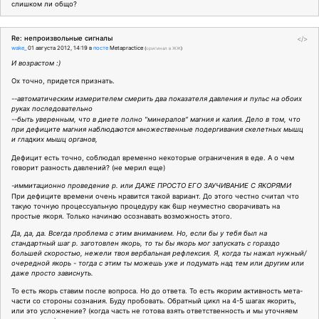
слишком ли общо?
Re: непроизвольные сигналы
</>
wake_
01 августа 2012, 14:19
в
посте
Metapractice
(
оригинал в ЖЖ
)
И возрастом :)
Ох точно, придется признать.
--автоматическим измерителем смерить два показателя давления и пульс на обоих
руках последовательно
--быть уверенным, что в диете полно "минералов" магния и калия. Дело в том, что
при дефиците магния наблюдаются множественные подергивания скелетных мышц
и гладких мышц органов,
Дефицит есть точно, соблюдал временно некоторые ограничения в еде. А о чем
говорит разность давлений? (не мерил еще)
-иммитационно проведение р. или ДАЖЕ ПРОСТО ЕГО ЗАУЧИВАНИЕ С ЯКОРЯМИ
При дефиците времени очень нравится такой вариант. До этого честно считал что
такую точную процессуальную процедуру как 6шр неуместно сворачивать на
простые якоря. Только начинаю осознавать возможность этого.
Да, да, да. Всегда проблема с этим вниманием. Но, если бы у тебя был на
стандартный шаг р. заготовлен якорь, то ты бы якорь мог запускать с гораздо
большей скоростью, нежели твоя вербальная рефлексия. Я, когда ты нажал нужный/
очередной якорь - тогда с этим ты можешь уже и подумать над тем или другим или
даже просто зависнуть.
То есть якорь ставим после вопроса. Но до ответа. То есть якорим активность мета-
части со стороны сознания. Буду пробовать. Обратный цикл на 4-5 шагах якорить,
или это усложнение? (когда часть не готова взять ответственность и мы уточняем