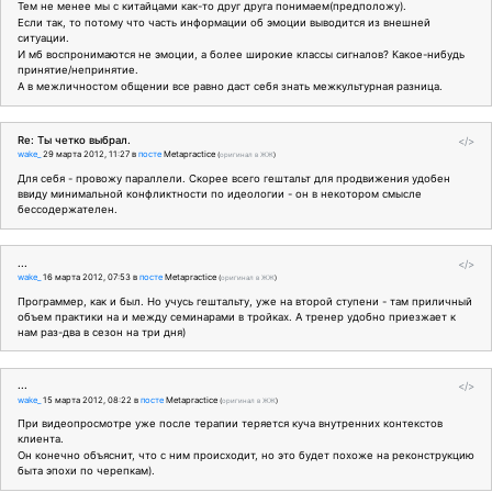
Тем не менее мы с китайцами как-то друг друга понимаем(предположу).
Если так, то потому что часть информации об эмоции выводится из внешней
ситуации.
И мб воспронимаются не эмоции, а более широкие классы сигналов? Какое-нибудь
принятие/непринятие.
А в межличностом общении все равно даст себя знать межкультурная разница.
Re: Ты четко выбрал.
</>
wake_
29 марта 2012, 11:27
в
посте
Metapractice
(
оригинал в ЖЖ
)
Для себя - провожу параллели. Скорее всего гештальт для продвижения удобен
ввиду минимальной конфликтности по идеологии - он в некотором смысле
бессодержателен.
...
</>
wake_
16 марта 2012, 07:53
в
посте
Metapractice
(
оригинал в ЖЖ
)
Программер, как и был. Но учусь гештальту, уже на второй ступени - там приличный
объем практики на и между семинарами в тройках. А тренер удобно приезжает к
нам раз-два в сезон на три дня)
...
</>
wake_
15 марта 2012, 08:22
в
посте
Metapractice
(
оригинал в ЖЖ
)
При видеопросмотре уже после терапии теряется куча внутренних контекстов
клиента.
Он конечно объяснит, что с ним происходит, но это будет похоже на реконструкцию
быта эпохи по черепкам).