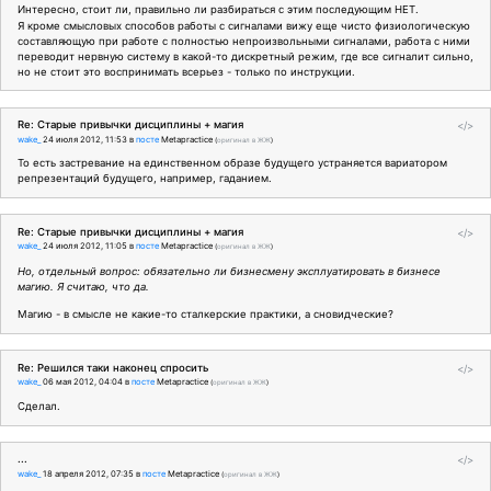
Интересно, стоит ли, правильно ли разбираться с этим последующим НЕТ.
Я кроме смысловых способов работы с сигналами вижу еще чисто физиологическую
составляющую при работе с полностью непроизвольными сигналами, работа с ними
переводит нервную систему в какой-то дискретный режим, где все сигналит сильно,
но не стоит это воспринимать всерьез - только по инструкции.
Re: Старые привычки дисциплины + магия
</>
wake_
24 июля 2012, 11:53
в
посте
Metapractice
(
оригинал в ЖЖ
)
То есть застревание на единственном образе будущего устраняется вариатором
репрезентаций будущего, например, гаданием.
Re: Старые привычки дисциплины + магия
</>
wake_
24 июля 2012, 11:05
в
посте
Metapractice
(
оригинал в ЖЖ
)
Но, отдельный вопрос: обязательно ли бизнесмену эксплуатировать в бизнесе
магию. Я считаю, что да.
Магию - в смысле не какие-то сталкерские практики, а сновидческие?
Re: Решился таки наконец спросить
</>
wake_
06 мая 2012, 04:04
в
посте
Metapractice
(
оригинал в ЖЖ
)
Сделал.
...
</>
wake_
18 апреля 2012, 07:35
в
посте
Metapractice
(
оригинал в ЖЖ
)