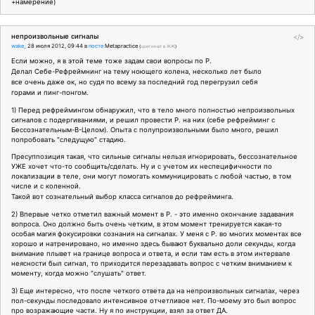
+намерение)
непроизвольные сигналы
</>
wake_
28 июля 2012, 09:44
в
посте
Metapractice
(
оригинал в ЖЖ
)
Если можно, я в этой теме тоже задам свои вопросы по Р.
Делал Себе-Рефреймнинг на тему ноющего колена, несколько лет было
все очень даже ок, но судя по всему за последний год перегрузил себя
горами и пинг-понгом.
1) Перед рефреймингом обнаружил, что в тело много полностью непроизвольных
сигналов с подергиваниями, и решил провести Р. на них (себе рефрейминг с
Бессознательным-В-Целом). Опыта с полупроизвольными было много, решил
попробовать "следущую" стадию.
Пресуппозиция такая, что сильные сигналы нельзя игнорировать, бессознательное
УЖЕ хочет что-то сообщить/сделать. Ну и с учетом их неспецифичности по
локализации в теле, они могут помогать коммуницировать с любой частью, в том
числе и с коленной.
Такой вот сознательный выбор класса сигналов до рефрейминга.
2) Впервые четко отметил важный момент в Р. - это именно окончание задавания
вопроса. Оно должно быть очень четким, в этом момент тренируется какая-то
особая магия фокусировки сознания на сигналах. У меня с Р. во многих моментах все
хорошо и натренировано, но именно здесь бывают буквально доли секунды, когда
внимание плывет на границе вопроса и ответа, и если там есть в этом интервале
неясности был сигнал, то приходится перезадавать вопрос с четким вниманием к
моменту, когда можно "слушать" ответ.
3) Еще интересно, что после четкого ответа да на непроизвольных сигналах, через
пол-секунды последовало интенсивное отчетливое нет. По-моему это был вопрос
про возражающие части. Ну я по инструкции, взял за ответ ДА.