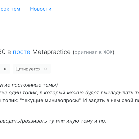
сок тем
Новости
30
в
посте
Metapractice
(
оригинал в ЖЖ
)
е
Цитируется
0
0
угие постоянные темы)
тке один топик, в который можно будет выкладывать 
топик: "текущие минивопросы". И задать в нем свой 
аводить/развивать ту или иную тему и пр.