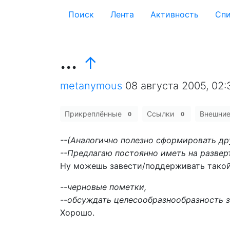
Поиск
Лента
Активность
Cпи
...
↑
metanymous
08 августа 2005, 02:
Прикреплённые
Ссылки
Внешни
0
0
--(Аналогично полезно сформировать др
--Предлагаю постоянно иметь на развер
Ну можешь завести/поддерживать такой 
--черновые пометки,
--обсуждать целесообразнообразность з
Хорошо.