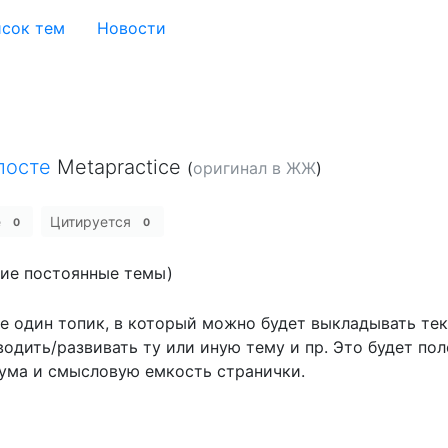
сок тем
Новости
посте
Metapractice
(
оригинал в ЖЖ
)
е
Цитируется
0
0
гие постоянные темы)
е один топик, в который можно будет выкладывать те
дить/развивать ту или иную тему и пр. Это будет пол
рума и смысловую емкость странички.