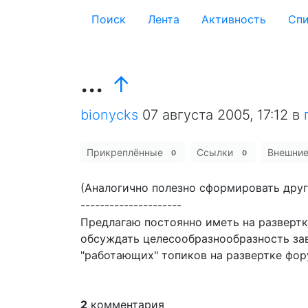
Поиск
Лента
Активность
Cпи
...
↑
bionycks
07 августа 2005, 17:12
в
Прикреплённые
Ссылки
Внешни
0
0
(Аналогично полезно сформировать дру
---------------------
Предлагаю постоянно иметь на развертк
обсуждать целесообразнообразность заво
"работающих" топиков на развертке фо
2
комментария