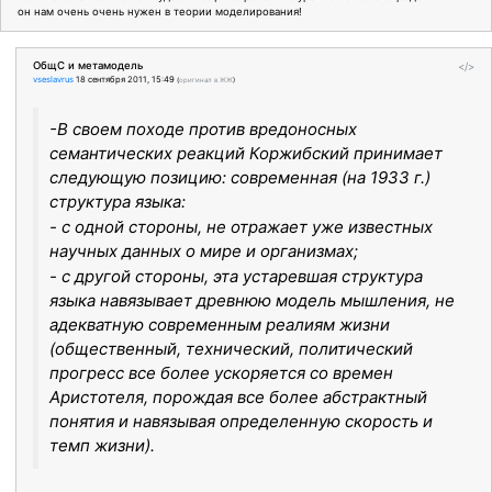
он нам очень очень нужен в теории моделирования!
ОбщС и метамодель
</>
vseslavrus
18 сентября 2011, 15:49
(
оригинал в ЖЖ
)
-В своем походе против вредоносных
семантических реакций Коржибский принимает
следующую позицию: современная (на 1933 г.)
структура языка:
- с одной стороны, не отражает уже известных
научных данных о мире и организмах;
- с другой стороны, эта устаревшая структура
языка навязывает древнюю модель мышления, не
адекватную современным реалиям жизни
(общественный, технический, политический
прогресс все более ускоряется со времен
Аристотеля, порождая все более абстрактный
понятия и навязывая определенную скорость и
темп жизни).