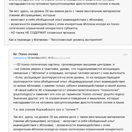
накладываются на человека пресуппозициями аристотелевой логики в языке.
Так вот, здесь, на уровне (3) мы имеем дело с таким ментальным материалом
(такими абстракциями), которые:
- включают в себя обобщенный опыт взаимодействия с яблоками;
- возможности взаимодействия с этим конкретным яблоком исходя из психо-
логических ограничений конкретного субъекта;
- НО также НЕ СОДЕРЖИТ словесных ярлыков.
Как в переводе у Матвеева - "бессловесный уровень восприятия".
Re: Психо-логика
</>
metanymous
19 сентября 2011, 16:10
(
оригинал в ЖЖ
)
---(3) психо-логическую картину, производимую высшими центрами, и
--не совсем уверен в трактовке, думаю, что подразумеваются ассоциации,
связанные с "яблоком" и операции, которые человек может с ним выполнить
--Если, ассоциации группируются на этом уровне, то на предшествующем
группируется типа обобщенный опыт. Индивидуальный опыт взаимодействия
со всеми яблоками, с какими только субъект взаимодействовал в своей жизни.
--В своей работе АК отказывается от элементалистического "психология"
(psychologics) и заменяет его нон-эл термином "психо-логика" (psycho-logics).
Значение другое: это те ограничения в поведении и мышлении, которые
накладываются на человека пресуппозициями аристотелевой логики в языке.
Т.е. все учение Коржибского оно о "логике"?
Так вот, здесь, на уровне (3) мы имеем дело с таким ментальным материалом
(такими абстракциями), которые: - включают в себя обобщенный опыт
взаимодействия с яблоками; - возможности взаимодействия с этим
конкретным яблоком исходя из психо-логических ограничений конкретного