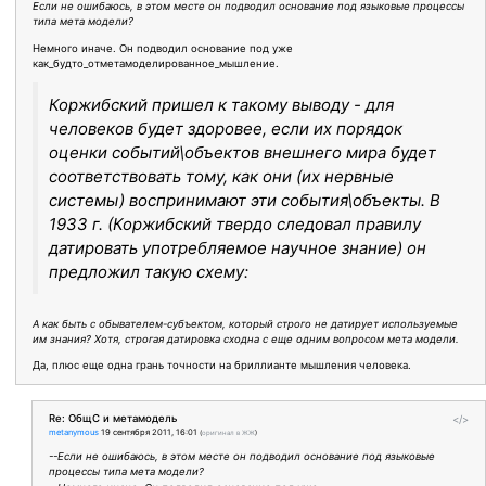
Если не ошибаюсь, в этом месте он подводил основание под языковые процессы
типа мета модели?
Немного иначе. Он подводил основание под уже
как_будто_отметамоделированное_мышление.
Коржибский пришел к такому выводу - для
человеков будет здоровее, если их порядок
оценки событий\объектов внешнего мира будет
соответствовать тому, как они (их нервные
системы) воспринимают эти события\объекты. В
1933 г. (Коржибский твердо следовал правилу
датировать употребляемое научное знание) он
предложил такую схему:
А как быть с обывателем-субъектом, который строго не датирует используемые
им знания? Хотя, строгая датировка сходна с еще одним вопросом мета модели.
Да, плюс еще одна грань точности на бриллианте мышления человека.
Re: ОбщС и метамодель
</>
metanymous
19 сентября 2011, 16:01
(
оригинал в ЖЖ
)
--Если не ошибаюсь, в этом месте он подводил основание под языковые
процессы типа мета модели?