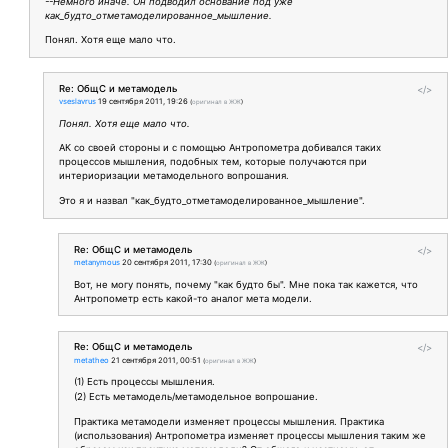
--Немного иначе. Он подводил основание под уже
как_будто_отметамоделированное_мышление.
Понял. Хотя еще мало что.
Re: ОбщС и метамодель
</>
vseslavrus
19 сентября 2011, 19:26
(
оригинал в ЖЖ
)
Понял. Хотя еще мало что.
АК со своей стороны и с помощью Антропометра добивался таких
процессов мышления, подобных тем, которые получаются при
интериоризации метамодельного вопрошания.
Это я и назвал "как_будто_отметамоделированное_мышление".
Re: ОбщС и метамодель
</>
metanymous
20 сентября 2011, 17:30
(
оригинал в ЖЖ
)
Вот, не могу понять, почему "как будто бы". Мне пока так кажется, что
Антропометр есть какой-то аналог мета модели.
Re: ОбщС и метамодель
</>
metatheo
21 сентября 2011, 00:51
(
оригинал в ЖЖ
)
(1) Есть процессы мышления.
(2) Есть метамодель/метамодельное вопрошание.
Практика метамодели изменяет процессы мышления. Практика
(использования) Антропометра изменяет процессы мышления таким же