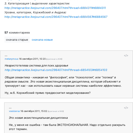
3. Категоризация \ выделение характеристик
http://metapractice.livejournal.com/296407.html?thread=6884311#t6884311
Уровни, категории, Коржибский и Андреас
http://metapractice.livejournal.com/296407.html?thread=6884567#t6884567
57
комментариев
сначала старые
сначала новые
...
</>
metanymous
16 сентября 2011, 10:20
(
оригинал в ЖЖ
)
Неаристотелева система для псих.здоровья
http://metapractice.livejournal.com/296407.html?thread=6854103#t6854103
Общая семантика - никакая не "философия", или "психология", или "логика" в
рядовом смысле. Это новая экзистенциальная дисциплина, которая объясняет и
тренирует нас - как использовать наши нервные системы наиболее эффективно.
Ну, м.б. Коржибский прямо предвосхитил моделирование?
...
</>
vseslavrus
16 сентября 2011, 15:02
(
оригинал в ЖЖ
)
Это новая экзистенциальная дисциплина
Не, у меня не ошибка - там была ЭКСТЕНСИОНАЛЬНАЯ. Надо отдельно раскрыть
этот термин.