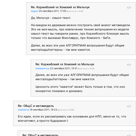
Re: Коржибский vs Хомский vs Мельчук
</>
eugzol
20 сентября 2011, 17:45
(
оригинал в ЖЖ
)
Да, Мельчук - смысл-текст.
На каждом из деревьев можно построить свой аналог метамодели.
Это не моя мысль, про извлечение техник вопрошания из модели
смысл-текст вы говорили ранее, про Коржибского близкую мысль
только что высказал Всеславрус, про Хомского - БиГи.
Далее, во всех эти уже АЛГОРИТМАХ вопрошания будут общие
места/ходы/паттерны - так мне кажется.
Re: Коржибский vs Хомский vs Мельчук
</>
metanymous
22 сентября 2011, 15:51
(
оригинал в ЖЖ
)
Далее, во всех эти уже АЛГОРИТМАХ вопрошания будут общие
места/ходы/паттерны - так мне кажется.
Ценность этого "кажется" может быть только в том, что оно
конкретно показано и доказано.
Re: ОбщС и метамодель
</>
vseslavrus
19 сентября 2011, 19:23
(
оригинал в ЖЖ
)
Его идеи, если их рассматривать как основание для НЛП, меня не то, что
впечатляют, а просто будоражат:)
Re: ОбщС и метамодель
</>