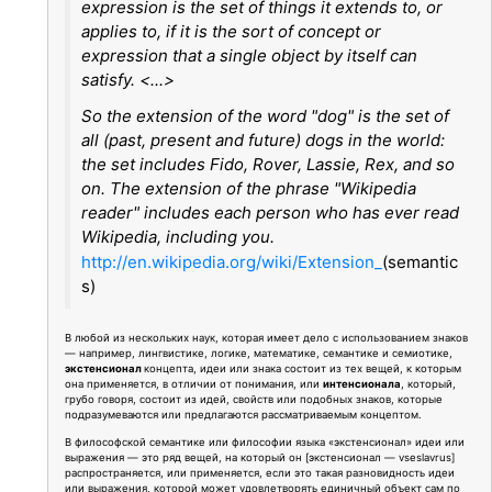
expression is the set of things it extends to, or
applies to, if it is the sort of concept or
expression that a single object by itself can
satisfy. <...>
So the extension of the word "dog" is the set of
all (past, present and future) dogs in the world:
the set includes Fido, Rover, Lassie, Rex, and so
on. The extension of the phrase "Wikipedia
reader" includes each person who has ever read
Wikipedia, including you.
http://en.wikipedia.org/wiki/Extension_
(semantic
s)
В любой из нескольких наук, которая имеет дело с использованием знаков
— например, лингвистике, логике, математике, семантике и семиотике,
экстенсионал
концепта, идеи или знака состоит из тех вещей, к которым
она применяется, в отличии от понимания, или
интенсионала
, который,
грубо говоря, состоит из идей, свойств или подобных знаков, которые
подразумеваются или предлагаются рассматриваемым концептом.
В философской семантике или философии языка «экстенсионал» идеи или
выражения — это ряд вещей, на который он [экстенсионал — vseslavrus]
распространяется, или применяется, если это такая разновидность идеи
или выражения, которой может удовлетворять единичный объект сам по