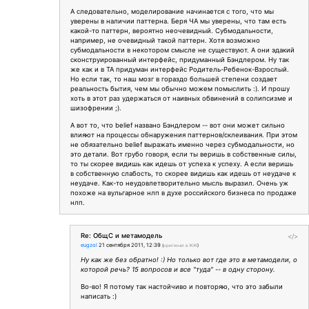
А следовательно, моделирование начинается с того, что мы
уверены в наличии паттерна. Беря ЧА мы уверены, что там есть
какой-то паттерн, вероятно неочевидный. Субмодальности,
например, не очевидный такой паттерн. Хотя возможно
субмодальности в некотором смысле не существуют. А они эдакий
сконструированный интерфейс, придуманный Бэндлером. Ну так
же как и в ТА придуман интерфейс Родитель-Ребенок-Взрослый.
Но если так, то наш мозг в гораздо большей степени создает
реальность бытия, чем мы обычно можем помыслить :). И прошу
хоть в этот раз удержаться от наивных обвинений в солипсизме и
шизофрении ;).
А вот то, что belief названо Бэндлером -- вот они может сильно
влияют на процессы обнаружения паттернов/склеивания. При этом
не обязательно belief выражать именно через субмодальности, но
это детали. Вот грубо говоря, если ты веришь в собственные силы,
то ты скорее видишь как идешь от успеха к успеху. А если веришь
в собственную слабость, то скорее видишь как идешь от неудаче к
неудаче. Как-то неудовлетворительно мысль выразил. Очень уж
похоже на вульгарное нлп в духе российского бизнеса по продаже
нлп.
Re: ОбщС и метамодель
</>
eugzol
21 сентября 2011, 12:39
(
оригинал в ЖЖ
)
Ну как же без обратно! :) Но только вот где это в метамодели, о
которой речь? 15 вопросов и все "туда" -- в одну сторону.
Во-во! Я потому так настойчиво и повторяю, что это забыли
написать :)