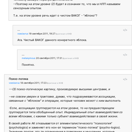
--Поэтому на этом уровне (2) будет в сознании то, что мы в НЛП называем
сенсорным опытом.
Т.е. на этом уровне речь идет о чистом ВАКОГ - "яблоко"?
...
</>
vseslavrus
19 сентября 2011, 19:27
(
оригинал в ЖЖ
)
Ага. Чистый ВАКОГ данного конкретного яблока.
...
</>
metanymous
20 сентября 2011, 17:31
(
оригинал в ЖЖ
)
Понятно.
Психо-логика
</>
vseslavrus
18 сентября 2011, 17:23
(
оригинал в ЖЖ
)
---(3) психо-логическую картину, производимую высшими центрами, и
--не совсем уверен в трактовке, думаю, что подразумеваются ассоциации,
связанные с "яблоком" и операции, которые человек может с ним выполнить
-Если, ассоциации группируются на этом уровне, то на предшествующем
группируется типа обобщенный опыт. Индивдуальный опыт взаимодействия со
всеми яблоками, с какими только субъект взаимодействовал в своей жизни.
В своей работе АК отказывается от элементалистического "психология"
(psychologics) и заменяет его нон-эл термином "психо-логика" (psycho-logics).
Значение другое: это те ограничения в поведении и мышлении, которые