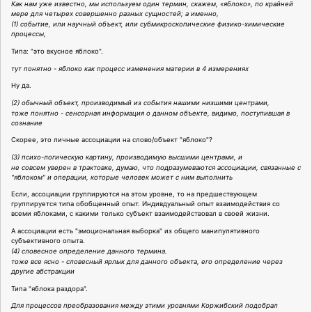
Как нам уже известно, мы используем один термин, скажем, «яблоко», по крайней
мере для четырех совершенно разных сущностей; а именно,
(1) событие, или научный объект, или субмикроскопические физико-химические
процессы,
Типа: "это вкусное яблоко".
тут понятно - яблоко как процесс изменения материи в 4 измерениях
Ну да.
(2) обычный объект, производимый из события нашими низшими центрами,
тоже понятно - сенсорная информация о данном объекте, видимо, поступившая в
сознание
Скорее, это личные ассоциации на слово/объект "яблоко"?
(3) психо-логическую картину, производимую высшими центрами, и
не совсем уверен в трактовке, думаю, что подразумеваются ассоциации, связанные с
"яблоком" и операции, которые человек может с ним выполнить
Если, ассоциации группируются на этом уровне, то на предшествующем
группируется типа обобщенный опыт. Индивдуальный опыт взаимодействия со
всеми яблоками, с какими только субъект взаимодействовал в своей жизни.
А ассоциации есть "эмоциональная выборка" из общего манипулятивного
субъективного опыта.
(4) словесное определение данного термина.
тоже все ясно - словесный ярлык для данного объекта, его определение через
другие абстракции
Типа "яблока раздора".
Для процессов преобразования между этими уровнями Коржибский подобрал