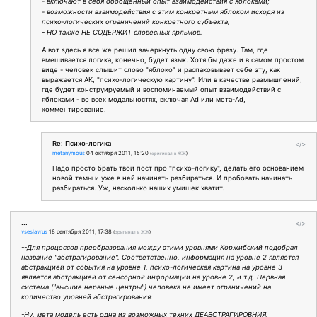
- включают в себя обобщенный опыт взаимодействия с яблоками;
- возможности взаимодействия с этим конкретным яблоком исходя из
психо-логических ограничений конкретного субъекта;
-
НО также НЕ СОДЕРЖИТ словесных ярлыков
.
А вот здесь я все же решил зачеркнуть одну свою фразу. Там, где
вмешивается логика, конечно, будет язык. Хотя бы даже и в самом простом
виде - человек слышит слово "яблоко" и распаковывает себе эту, как
выражается АК, "психо-логическую картину". Или в качестве размышлений,
где будет конструируемый и воспоминаемый опыт взаимодействий с
яблоками - во всех модальностях, включая Ad или мета-Ad,
комментирование.
Re: Психо-логика
</>
metanymous
04 октября 2011, 15:20
(
оригинал в ЖЖ
)
Надо просто брать твой пост про "психо-логику", делать его основанием
новой темы и уже в ней начинать разбираться. И пробовать начинать
разбираться. Уж, насколько наших умишек хватит.
...
</>
vseslavrus
18 сентября 2011, 17:38
(
оригинал в ЖЖ
)
--Для процессов преобразования между этими уровнями Коржибский подобрал
название "абстрагирование". Соответственно, информация на уровне 2 является
абстракцией от события на уровне 1, психо-логическая картина на уровне 3
является абстракцией от сенсорной информации на уровне 2, и т.д. Нервная
система ("высшие нервные центры") человека не имеет ограничений на
количество уровней абстрагирования:
-Ну, мета модель есть одна из возможных техних ДЕАБСТРАГИРОВНИЯ.