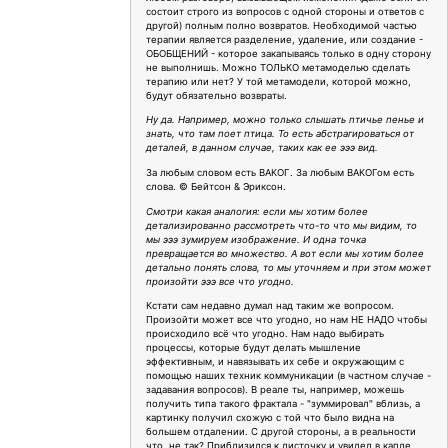
состоит строго из вопросов с одной стороны и ответов с
другой) полным полно возвратов. Необходимой частью
терапии является разделение, удаление, или создание -
ОБОБЩЕНИЙ - которое закапываясь только в одну сторону
не выполнишь. Можно ТОЛЬКО метамоделью сделать
терапию или нет? У той метамодели, которой можно,
будут обязательно возвраты.
Ну да. Например, можно только слышать птичье пенье и
знать, что там поет птица. То есть абстрагироваться от
деталей, в данном случае, таких как ее эээ вид.
За любым словом есть ВАКОГ. За любым ВАКОГом есть
слова. © Бейтсон & Эриксон.
Смотри какая аналогия: если мы хотим более
детализированно рассмотреть что-то что мы видим, то
мы эээ зумируем изображение. И одна точка
превращается во множество. А вот если мы хотим более
детально понять слова, то мы уточняем и при этом может
произойти эээ все что угодно.
Кстати сам недавно думал над таким же вопросом.
Произойти может все что угодно, но нам НЕ НАДО чтобы
происходило всё что угодно. Нам надо выбирать
процессы, которые будут делать мышление
эффективным, и навязывать их себе и окружающим с
помощью наших техник коммуникации (в частном случае -
задавания вопросов). В реале ты, например, можешь
получить типа такого фрактала - "зуммировал" вблизь, а
картинку получил схожую с той что было видна на
большем отдалении. С другой стороны, а в реальности
что, не так? Приблизился к листочку и увидел в капле