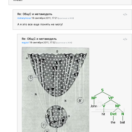
Re: ОбщС и метамодель
</>
metanymous
19 сентября 2011, 17:21
(
оригинал в ЖЖ
)
А я это все еще понять не могу!
Re: ОбщС и метамодель
</>
eugzol
19 сентября 2011, 17:32
(
оригинал в ЖЖ
)