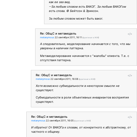
как ее эээ вид.
--За любым словом есть ВАКОГ. За любым ВАКОГом
есть слова. © Бейтсон & Эриксон.
За любым словом может быть ваког.
Re: ОбщС и метамодель
</>
metanymous
22 сентября 2011, 16:11
(
оригинал в ЖЖ
)
А следовательно, моделирование начинается с того, что мы
уверены в наличии паттерна.
Метамоделирование начинается с "жалобы" клиента. Т.е. с
отсутствия паттерна.
Re: ОбщС и метамодель
</>
metanymous
22 сентября 2011, 16:08
(
оригинал в ЖЖ
)
Хотя возможно субмодальности в некотором смысле не
существуют.
Субмодальности в роли объективных инвариантов восприятия
существуют.
Re: ОбщС и метамодель
</>
metanymous
22 сентября 2011, 16:05
(
оригинал в ЖЖ
)
И обратно! От ВАКОГа к словам, от конкретного к абстрактному, от
частного к общему.