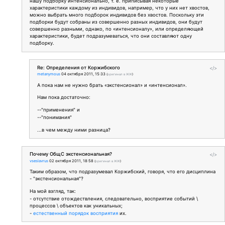
нашу подборку интенсионально, т. е. приписывая некоторые
характеристики каждому из индивидов, например, что у них нет хвостов,
можно выбрать много подборок индивидов без хвостов. Поскольку эти
подборки будут собраны из совершенно разных индивидов, они будут
совершенно разными, однако, по «интенсионалу», или определяющей
характеристики, будет подразумеваться, что они составляют одну
подборку.
Re: Определения от Коржибского
</>
metanymous
04 октября 2011, 15:33
(
оригинал в ЖЖ
)
А пока нам не нужно брать «экстенсионал» и «интенсионал».
Нам пока достаточно:
--"применения" и
--"понимания"
...в чем между ними разница?
Почему ОбщС экстенсиональная?
</>
vseslavrus
02 октября 2011, 18:58
(
оригинал в ЖЖ
)
Таким образом, что подразумевал Коржибский, говоря, что его дисциплина
- "экстенсиональная"?
На мой взгляд, так:
- отсутствие отождествления, следовательно, восприятие событий \
процессов \ объектов как уникальных;
-
естественный порядок восприятия
их.