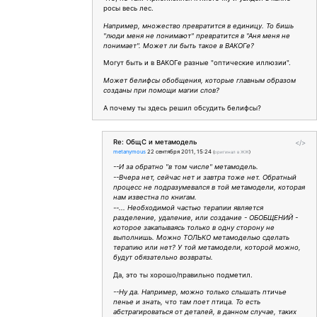
росы весь лес.
Например, множество превратится в единицу. То бишь
"люди меня не понимают" превратится в "Аня меня не
понимает". Может ли быть такое в ВАКОГе?
Могут быть и в ВАКОГе разные "оптические иллюзии".
Может белифсы обобщения, которые главным образом
созданы при помощи магии слов?
А почему ты здесь решил обсудить белифсы?
Re: ОбщС и метамодель
</>
metanymous
22 сентября 2011, 15:24
(
оригинал в ЖЖ
)
--И за обратно "в том числе" метамодель.
--Вчера нет, сейчас нет и завтра тоже нет. Обратный
процесс не подразумевался в той метамодели, которая
нам известна по книгам.
--... Необходимой частью терапии является
разделение, удаление, или создание - ОБОБЩЕНИЙ -
которое закапываясь только в одну сторону не
выполнишь. Можно ТОЛЬКО метамоделью сделать
терапию или нет? У той метамодели, которой можно,
будут обязательно возвраты.
Да, это ты хорошо/правильно подметил.
--Ну да. Например, можно только слышать птичье
пенье и знать, что там поет птица. То есть
абстрагироваться от деталей, в данном случае, таких