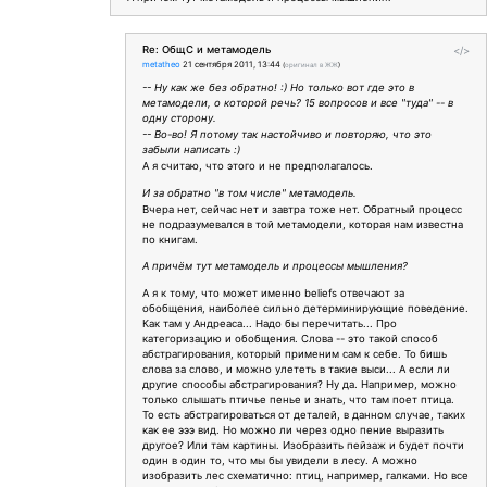
Re: ОбщС и метамодель
</>
metatheo
21 сентября 2011, 13:44
(
оригинал в ЖЖ
)
-- Ну как же без обратно! :) Но только вот где это в
метамодели, о которой речь? 15 вопросов и все "туда" -- в
одну сторону.
-- Во-во! Я потому так настойчиво и повторяю, что это
забыли написать :)
А я считаю, что этого и не предполагалось.
И за обратно "в том числе" метамодель.
Вчера нет, сейчас нет и завтра тоже нет. Обратный процесс
не подразумевался в той метамодели, которая нам известна
по книгам.
А причём тут метамодель и процессы мышления?
А я к тому, что может именно beliefs отвечают за
обобщения, наиболее сильно детерминирующие поведение.
Как там у Андреаса... Надо бы перечитать... Про
категоризацию и обобщения. Слова -- это такой способ
абстрагирования, который применим сам к себе. То бишь
слова за слово, и можно улететь в такие выси... А если ли
другие способы абстрагирования? Ну да. Например, можно
только слышать птичье пенье и знать, что там поет птица.
То есть абстрагироваться от деталей, в данном случае, таких
как ее эээ вид. Но можно ли через одно пение выразить
другое? Или там картины. Изобразить пейзаж и будет почти
один в один то, что мы бы увидели в лесу. А можно
изобразить лес схематично: птиц, например, галками. Но все