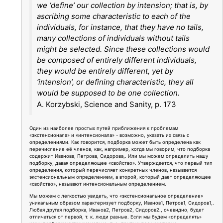
we ‘define’ our collection by intension; that is, by
ascribing some characteristic to each of the
individuals, for instance, that they have no tails,
many collections of individuals without tails
might be selected. Since these collections would
be composed of entirely different individuals,
they would be entirely different, yet by
‘intension’, or defining characteristic, they all
would be supposed to be one collection.
A. Korzybski, Science and Sanity, p. 173
Один из наиболее простых путей приближения к проблемам
«экстенсионала» и «интенсионала» - возможно, указать их связь с
определениями. Как говорится, подборка может быть определена как
перечисление её членов, как, например, когда мы говорим, что подборка
содержит Иванова, Петрова, Сидорова,. Или мы можем определить нашу
подборку, давая определяющее «свойство». Утверждается, что первый тип
определения, который перечисляет конкретных членов, называется
экстенсиональным определением, а второй, который дает определяющее
«свойство», называют интенсиональным определением.
Мы можем с легкостью увидеть, что «экстенсиональное определение»
уникальным образом характеризует подборку, Иванов1, Петров1, Сидоров1,.
Любая другая подборка, Иванов2, Петров2, Сидоров2., очевидно, будет
отличаться от первой, т. к. люди разные. Если мы будем «определять»