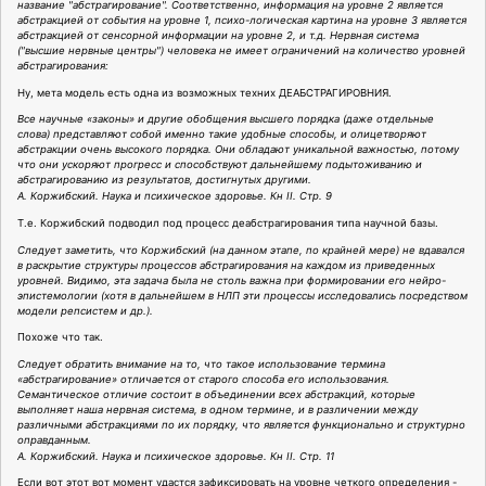
название "абстрагирование". Соответственно, информация на уровне 2 является
абстракцией от события на уровне 1, психо-логическая картина на уровне 3 является
абстракцией от сенсорной информации на уровне 2, и т.д. Нервная система
("высшие нервные центры") человека не имеет ограничений на количество уровней
абстрагирования:
Ну, мета модель есть одна из возможных техних ДЕАБСТРАГИРОВНИЯ.
Все научные «законы» и другие обобщения высшего порядка (даже отдельные
слова) представляют собой именно такие удобные способы, и олицетворяют
абстракции очень высокого порядка. Они обладают уникальной важностью, потому
что они ускоряют прогресс и способствуют дальнейшему подытоживанию и
абстрагированию из результатов, достигнутых другими.
А. Коржибский. Наука и психическое здоровье. Кн II. Стр. 9
Т.е. Коржибский подводил под процесс деабстрагирования типа научной базы.
Следует заметить, что Коржибский (на данном этапе, по крайней мере) не вдавался
в раскрытие структуры процессов абстрагирования на каждом из приведенных
уровней. Видимо, эта задача была не столь важна при формировании его нейро-
эпистемологии (хотя в дальнейшем в НЛП эти процессы исследовались посредством
модели репсистем и др.).
Похоже что так.
Следует обратить внимание на то, что такое использование термина
«абстрагирование» отличается от старого способа его использования.
Семантическое отличие состоит в объединении всех абстракций, которые
выполняет наша нервная система, в одном термине, и в различении между
различными абстракциями по их порядку, что является функционально и структурно
оправданным.
А. Коржибский. Наука и психическое здоровье. Кн II. Стр. 11
Если вот этот вот момент удастся зафиксировать на уровне четкого определения -