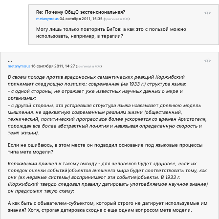
Re: Почему ОбщС экстенсиональная?
</>
metanymous
04 октября 2011, 15:35
(
оригинал в ЖЖ
)
Могу лишь только повторить БиГов: а как это с пользой можно
использовать, например, в терапии?
...
</>
metanymous
16 сентября 2011, 14:27
(
оригинал в ЖЖ
)
В своем походе против вредоносных семантических реакций Коржибский
принимает следующую позицию: современная (на 1933 г.) структура языка:
- с одной стороны, не отражает уже известных научных данных о мире и
организмах;
- с другой стороны, эта устаревшая структура языка навязывает древнюю модель
мышления, не адекватную современным реалиям жизни (общественный,
технический, политический прогресс все более ускоряется со времен Аристотеля,
порождая все более абстрактный понятия и навязывая определенную скорость и
темп жизни).
Если не ошибаюсь, в этом месте он подводил основание под языковые процессы
типа мета модели?
Коржибский пришел к такому выводу - для человеков будет здоровее, если их
порядок оценки событий\объектов внешнего мира будет соответствовать тому, как
они (их нервные системы) воспринимают эти события\объекты. В 1933 г.
(Коржибский твердо следовал правилу датировать употребляемое научное знание)
он предложил такую схему:
А как быть с обывателем-субъектом, который строго не датирует используемые им
знания? Хотя, строгая датировка сходна с еще одним вопросом мета модели.