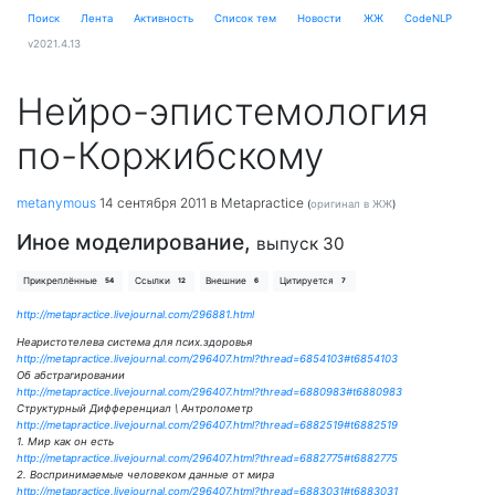
Поиск
Лента
Активность
Cписок тем
Новости
ЖЖ
CodeNLP
v2021.4.13
Нейро-эпистемология
по-Коржибскому
metanymous
14 сентября 2011
в Metapractice
(
оригинал в ЖЖ
)
Иное моделирование,
выпуск 30
Прикреплённые
Ссылки
Внешние
Цитируется
54
12
6
7
http://metapractice.livejournal.com/296881.html
Неаристотелева система для псих.здоровья
http://metapractice.livejournal.com/296407.html?thread=6854103#t6854103
Об абстрагировании
http://metapractice.livejournal.com/296407.html?thread=6880983#t6880983
Структурный Дифференциал \ Антропометр
http://metapractice.livejournal.com/296407.html?thread=6882519#t6882519
1. Мир как он есть
http://metapractice.livejournal.com/296407.html?thread=6882775#t6882775
2. Воспринимаемые человеком данные от мира
http://metapractice.livejournal.com/296407.html?thread=6883031#t6883031