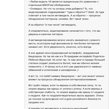
--Любая модель ЧА является грандиозным (по сравнению с
отдельным ВАКОГом) обобщением.
--Очевидно. Но что ты хочешь этим добавить? То, что
моделирование подразумевает "туда и обратно"? Окей. За туда
отвечает в том числе метамодель. А за обратно -- процессы
обнаружения паттернов, склейки. Вот такой тезис.
И за обратно "в том числе" метамодель.
А следовательно, моделирование начинается с того, что мы
уверены в наличии паттерна.
А метамоделированием можно начать заниматься с ровного
места, на котором ещё феноменов (и тем более паттернов)
никаких нет. Хотя уверенность, конечно, есть всегда.
А они эдакий сконструированный интерфейс, придуманный
Бэндлером. Ну так же как и в ТА придуман интерфейс Родитель-
Ребенок-Взрослый. Но если так, то наш мозг в гораздо большей
степени создает реальность бытия, чем мы обычно можем
помыслить :). И прошу хоть в этот раз удержаться от наивных
обвинений в солипсизме и шизофрении ;).
А вот то, что belief названо Бэндлером -- вот они может сильно
влияют на процессы обнаружения паттернов/склеивания.
Вот грубо говоря, если ты веришь в собственные силы, то ты
скорее видишь как идешь от успеха к успеху. А если веришь в
собственную слабость, то скорее видишь как идешь от неудаче
к неудаче. Как-то неудовлетворительно мысль выразил. Очень
уж похоже на вульгарное нлп в духе российского бизнеса по
продаже нлп.
А причём тут метамодель и процессы мышления?