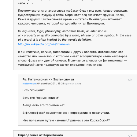
себе. <...>
Поэтому экстенсионалом слова «собака» будет ряд всех (существовавших,
существующих, будущих) собак мира: этот ряд включает Дружка, Лесси,
Рекса и других. Экстенсионал фразы «читатель Википедии» включает
каждого человека, который когда-либо читал Википедию.
In linguistics, logic, philosophy, and other fields, an intension is
any property or quality connoted by a word, phrase or other symbol. In the case
of a word, it is often implied by the word's definition.
http://en.wikipedia.org/wiki/Intension
В лингвистике, логике, философии и других областях интенсионал это
свойство или качество, с которым имеет ассоциативную связь некоторое
слово, фраза или другой символ. В случае со словом, он [интенсионал —
vseslavrus] часто подразумевается определением слова.
Re: Интенсионал <> Экстенсионал
</>
metanymous
04 октября 2011, 15:31
(
оригинал в ЖЖ
)
Есть "концепт".
Есть его "применением".
А еще есть его "понимание".
В философской семантике все непродуктивно позапутали.
Что полезным путем изменил/привнес в это Коржибский?
Определения от Коржибского
</>