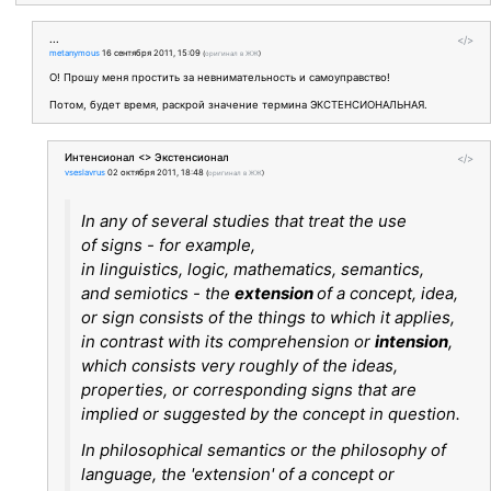
...
</>
metanymous
16 сентября 2011, 15:09
(
оригинал в ЖЖ
)
О! Прошу меня простить за невнимательность и самоуправство!
Потом, будет время, раскрой значение термина ЭКСТЕНСИОНАЛЬНАЯ.
Интенсионал <> Экстенсионал
</>
vseslavrus
02 октября 2011, 18:48
(
оригинал в ЖЖ
)
In any of several studies that treat the use
of signs - for example,
in linguistics, logic, mathematics, semantics,
and semiotics - the
extension
of a concept, idea,
or sign consists of the things to which it applies,
in contrast with its comprehension or
intension
,
which consists very roughly of the ideas,
properties, or corresponding signs that are
implied or suggested by the concept in question.
In philosophical semantics or the philosophy of
language, the 'extension' of a concept or