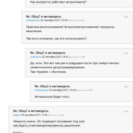
Как конкретно работает антропометр?
Re: ОбщС и метамодель
</>
metanymous
22 сентября 2011, 15:59
(
оригинал в ЖЖ
)
Практика (использования) Антропометра изменяет процессы
мышления
Там есть описание, как его использовать?
Re: ОбщС и метамодель
</>
vseslavrus
22 сентября 2011, 19:01
(
оригинал в ЖЖ
)
Да, есть. Это вот как раз в грядущем посте про нейро-лингво-
семантическое депрограммирование.
Там терапия = обучению.
Re: ОбщС и метамодель
</>
metanymous
23 сентября 2011, 14:44
(
оригинал в ЖЖ
)
Интересный будет пост.
Re: ОбщС и метамодель
</>
eugzol
19 сентября 2011, 17:18
(
оригинал в ЖЖ
)
Немного иначе. Он подводил основание под уже
как_будто_отметамоделированное_мышление.
Клёво!