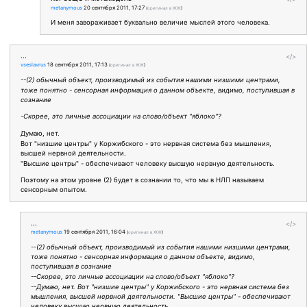
metanymous
20 сентября 2011, 17:27
(
оригинал в ЖЖ
)
И меня завораживает буквально величие мыслей этого человека.
...
</>
vseslavrus
18 сентября 2011, 17:13
(
оригинал в ЖЖ
)
--(2) обычный объект, производимый из события нашими низшими центрами,
тоже понятно - сенсорная информация о данном объекте, видимо, поступившая в
сознание
-Скорее, это личные ассоциации на слово/объект "яблоко"?
Думаю, нет.
Вот "низшие центры" у Коржибского - это нервная система без мышления,
высшей нервной деятельности.
"Высшие центры" - обеспечивают человеку высшую нервную деятельность.
Поэтому на этом уровне (2) будет в сознании то, что мы в НЛП называем
сенсорным опытом.
...
</>
metanymous
19 сентября 2011, 16:04
(
оригинал в ЖЖ
)
--(2) обычный объект, производимый из события нашими низшими центрами,
тоже понятно - сенсорная информация о данном объекте, видимо,
поступившая в сознание
--Скорее, это личные ассоциации на слово/объект "яблоко"?
--Думаю, нет. Вот "низшие центры" у Коржибского - это нервная система без
мышления, высшей нервной деятельности. "Высшие центры" - обеспечивают
человеку высшую нервную деятельность.