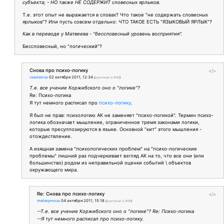
субъекта; - НО также НЕ СОДЕРЖИТ словесных ярлыков.
Т.е. этот опыт не выражается в словах? Что такое "не содержать словесных
ярлыков"? Или пусть совсем отдельно: ЧТО ТАКОЕ ЕСТЬ "ЯЗЫКОВЫЙ ЯРЛЫК"?
Как в переводе у Матвеева - "бессловесный уровень восприятия".
Бессловесный, но "логический"?
Снова про психо-логику
</>
vseslavrus
02 октября 2011, 12:34
(
оригинал в ЖЖ
)
Т.е. все учение Коржибского оно о "логике"?
Re: Психо-логика
Я тут немного расписал про
психо-логику
.
Я был не прав: психологию АК не заменяет "психо-логикой". Термин психо-
логика обозначает мышление, ограниченное тремя законами логики,
которые пресуппозируются в языке. Основной "кит" этого мышления -
отождествление.
А изящная замена "психологических проблем" на "психо-логические
проблемы" лишний раз подчеркивает взгляд АК на то, что все они (или
большинство) родом из неправильной оценки событий \ объектов
окружающего мира.
Re: Снова про психо-логику
</>
metanymous
04 октября 2011, 15:18
(
оригинал в ЖЖ
)
--Т.е. все учение Коржибского оно о "логике"? Re: Психо-логика
--Я тут немного расписал про психо-логику.