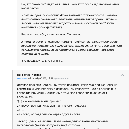
Не, это "немного" идет не в зачет. Весь этот пост надо перемещать в
метапрактик.
Я был не прав: психологию АК не заменяет "психо-логикой". Термин
психо-логика обозначает мышление, ограниченное тремя законами
логики, которые пресуппозируются в языке. Основной "кит" этого
мышления - отождествление.
Все это надо обсуждать заново. См. выше.
А изящная замена "психологических проблем" на "психо-логические
проблемы" лишний раз подчеркивает взгляд АК на то, что все они (или
большинство) родом из неправильной оценки событий \ объектов
окружающего мира.
Это предварительно понятно.
Re: Психо-логика
</>
vseslavrus
02 октября 2011, 13:11
(
оригинал в ЖЖ
)
Давайте сделаем небольшой такой backtrack (как в Модели Точности) и
рассмотрим мою реплику в изначальном контексте. Там в оригинале я
приводил примеры к фразе АК о том, что слово "яблоко" может
обозначать:
1). физико-химический процесс
2). ВАКОГ воспринимаемой части этого процесса
3). ...
4). слово, определяемое через другие слова.
Так вот, здесь, на уровне (3) мы имеем дело с таким ментальным
материалом (такими абстракциями), которые: