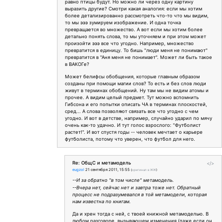
равно птицы будут. Но можно ли через одну картину
выразить другие? Смотри какая аналогия: если мы хотим
более детализированно рассмотреть что-то что мы видим,
то мы эээ зумируем изображение. И одна точка
превращается во множество. А вот если мы хотим более
детально понять слова, то мы уточняем и при этом может
произойти эээ все что угодно. Например, множество
превратится в единицу. То бишь "люди меня не понимают"
превратится в "Аня меня не понимает". Может ли быть такое
в ВАКОГе?
Может белифсы обобщения, которые главным образом
созданы при помощи магии слов? То есть и без слов люди
живут в терминах обобщений. Ну там мы не видим атомы и
прочее. А видим целый предмет. Тут можно вспомнить
Гибсона и его попытки описать ЧА в терминах плоскостей,
сред... А слова позволяют связать все что угодно с чем
угодно. И вот в детстве, например, случайно ударил по мячу
очень как-то удачно. И тут голос взрослого: "Футболист
растет!". И вот спустя годы -- человек мечтает о карьере
футболиста, потому что уверен, что футбол для него.
Re: ОбщС и метамодель
</>
eugzol
21 сентября 2011, 15:55
(
оригинал в ЖЖ
)
--И за обратно "в том числе" метамодель.
--Вчера нет, сейчас нет и завтра тоже нет. Обратный
процесс не подразумевался в той метамодели, которая
нам известна по книгам.
Да и хрен тогда с ней, с твоей книжной метамоделью. В
любом разговоре, вызывающем изменения (даже если он