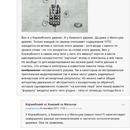
Вон и у Коржибского дерево. И у Хомского дерево. Да даже у Мельчука
дерево. Только каждый по своему описывает содержание (ЧТО
находится на ветвях и листьях этого дерева - хотя везде с какого-то
уровня слова - но что конкретно за слова) этого дерева. Вон у
Коржибского в самом низу (или у него это вверху? короче в месте
максимальной конкретности) "научные" атомы и электроны и всё такое.
Но вообще-то для моделирования мы можем даже пойти дальше и
считать, что атомы и электроны в известном смысле лишь плод
воображения
человеческого разума. Так а некоторые ээ экстремальные
приложения моделирования так и вовсе могут давать радикально
вненаучные или антинаучные результаты. Но можно найти общие
алгоритмы движения от абстрактного к конкретному (и обратно!),
которые одновременно позволят "на кончике пера" (или языка) вывести
"формулу" (модель) всего чего угодно - типа от атома до господа бога :)
Коржибский vs Хомский vs Мельчук
</>
metanymous
20 сентября 2011, 17:02
(
оригинал в ЖЖ
)
У Коржибского, у Хомского и у Мельчука (смысл-текст?) наличествуют
совершенно разные систематические и частично онтологические
деревья. Они не сравнимы.