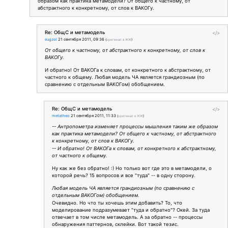
образом как практика метамодели? От общего к частному, от
абстрактного к конкретному, от слов к ВАКОГу.
Re: ОбщС и метамодель
</>
eugzol
21 сентября 2011, 09:36
(
оригинал в ЖЖ
)
От общего к частному, от абстрактного к конкретному, от слов к
ВАКОГу.
И обратно! От ВАКОГа к словам, от конкретного к абстрактному, от
частного к общему. Любая модель ЧА является грандиозным (по
сравнению с отдельным ВАКОГом) обобщением.
Re: ОбщС и метамодель
</>
metatheo
21 сентября 2011, 11:33
(
оригинал в ЖЖ
)
-- Антропометра изменяет процессы мышления таким же образом
как практика метамодели? От общего к частному, от абстрактного
к конкретному, от слов к ВАКОГу.
-- И обратно! От ВАКОГа к словам, от конкретного к абстрактному,
от частного к общему.
Ну как же без обратно! :) Но только вот где это в метамодели, о
которой речь? 15 вопросов и все "туда" -- в одну сторону.
Любая модель ЧА является грандиозным (по сравнению с
отдельным ВАКОГом) обобщением.
Очевидно. Но что ты хочешь этим добавить? То, что
моделирование подразумевает "туда и обратно"? Окей. За туда
отвечает в том числе метамодель. А за обратно -- процессы
обнаружения паттернов, склейки. Вот такой тезис.