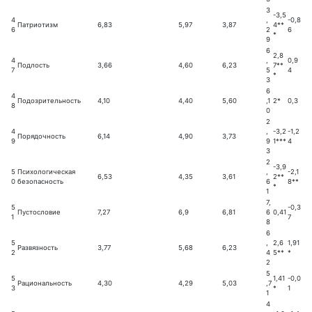
3
-3,5
4
,
-0,8
Патриотизм
6,83
5,97
3,87
4**
6
2
6
*
9
6
2,8
4
,
0,9
Подлость
3,66
4,60
6,23
7**
7
5
4
*
3
6
4
Подозрительность
4,10
4,40
5,60
,1
2*
0,3
8
0
2
4
,
-3,2
-1,2
Порядочность
6,14
4,90
3,73
9
9
1***
4
3
2
-3,9
5
Психологическая
,
-2,1
6,53
4,35
3,61
2**
0
безопасность
6
8**
*
1
7,
5
-0,3
Пустословие
7,27
6,9
6,81
6
0,41
1
7
8
6
5
,
2,6
1,91
Развязность
3,77
5,68
6,23
2
4
5**
*
2
5
5
1,41
-0,0
Рациональность
4,30
4,29
5,03
,7
3
*
1
1
4