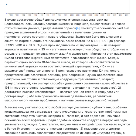
В русле достаточно общей для социогуманитарных наук установки на
целесообразность комбинирования «жестких» индексов, вычисляемых на основе
статистических данных, с результатами опросов
[4]
, Институтом психологии РАН был
проведен
экспертный опрос
, направленный на выявление динамики
психологического состояния нашего общества. Экспертам было предложено в
анкетной форме оценить его психологическое состояние в 1981, 1991 (до распада
СССР), 2001 и 2011 гг. Оценка производилась по 70 параметрам, 35 из которых
выражали позитивные и 35 — негативные характеристики общества, отобранные в
результате предварительных консультаций с экспертами. Многие из этих параметров
имели отчетливо выраженный
нравственно
-психологический смысл. Каждый
параметр оценивался по 10-балльной шкале, на которой «1» соответствовала
минимальной выраженности соответствующей характеристики, «10» — ее
максимальной представленности. В роли экспертов выступили 124 психолога,
представляющие различные регионы, разнообразные научно-образовательные
центры нашей страны и отвечающие следующим требованиям: 1) возраст,
предполагающий, что эксперт способен дать оценку состояния нашего общества в
1981 г. (соответственно, молодые психологи не входили в число экспертов), 2)
достаточно высокая квалификация — наличие ученой степени кандидата или
доктора наук, 3) область профессиональной деятельности, релевантная
макропсихологическим проблемам, и наличие соответствующих публикаций.
Естественно, учитывалось, что любой эксперт достаточно субъективен, особенно
когда исследование затрагивает такие эмоционально «разогретые» проблемы, как
состояние общества, частью которого он является, и сам подвержен влиянию
психологических эффектов. Среди подобных эффектов следует в первую очередь
учитывать следующие: 1) ностальгия, под влиянием которой прошлое часто видится
в более благоприятном свете, нежели настоящее; 2) старение респондентов,
способное оказывать аналогичное воздействие на их оценки; 3) утрата страны, в