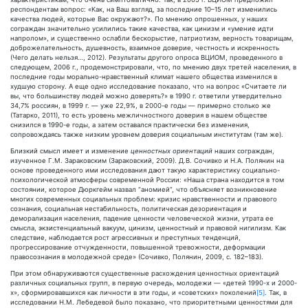
респондентам вопрос: «Как, на Ваш взгляд, за последние 10–15 лет изменились
качества людей, которые Вас окружают?». По мнению опрошенных, у наших
сограждан значительно усилились такие качества, как цинизм и «умение идти
напролом», и существенно ослабли бескорыстие, патриотизм, верность товарищам,
доброжелательность, душевность, взаимное доверие, честность и искренность
(Чего делать нельзя…, 2012). Результаты другого опроса ВЦИОМ, проведенного в
следующем, 2006 г., продемонстрировали, что, по мнению двух третей населения, в
последние годы морально-нравственный климат нашего общества изменился в
худшую сторону. А еще одно исследование показало, что на вопрос «Считаете ли
вы, что большинству людей можно доверять?» в 1990 г. ответили утвердительно
34,7% россиян, в 1999 г. — уже 22,9%, в 2000-е годы — примерно столько же
(Татарко, 2011), то есть уровень межличностного доверия в нашем обществе
снизился в 1990-е годы, а затем оставался практически без изменения,
сопровождаясь также низким уровнем доверия социальным институтам (там же).
Близкий смысл имеет и изменение
ценностных ориентаций
наших сограждан,
изученное Г.М. Зараковским (Зараковский, 2009). Д.В. Сочивко и Н.А. Полянин на
основе проведенного ими исследования дают такую характеристику социально-
психологической атмосферы современной России: «Наша страна находится в том
состоянии, которое Дюркгейм назвал “аномией”, что объясняет возникновение
многих современных социальных проблем: кризис нравственности и правового
сознания, социальная нестабильность, политическая дезориентация и
деморализация населения, падение ценности человеческой жизни, утрата ее
смысла, экзистенциальный вакуум, цинизм, ценностный и правовой нигилизм. Как
следствие, наблюдается рост агрессивных и преступных тенденций,
прогрессирование отчужденности, повышенной тревожности, деформации
правосознания в молодежной среде» (Сочивко, Полянин, 2009, с. 182–183).
При этом обнаруживаются существенные расхождения ценностных ориентаций
различных социальных групп, в первую очередь, молодежи — «детей 1990-х и 2000-
х», сформировавшихся как личности в эти годы, и «советских» поколений
[5]
. Так, в
исследовании Н.М. Лебедевой было показано, что приоритетными ценностями для