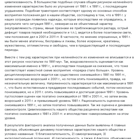
цивилизованность. В большинстве подобных случаев общим рисунком нелинейного
изменения характеристик было их улучшение от 1981 г. к 1991 г., с последующим
ухудшением. Подобная траектория соответствует одному из основных способов
восприятия положения дел в нашем обществе, состоящему в том, что в 1991 г. у
наших сограждан
появились надежды
, которые впоследствии не оправдались, в
результате чего ситуация 1991 г., невзирая на ее объективный характер
(неуправляемость страны, явные признаки ее приближающегося распада, острый
дефицит товаров первой необходимости и т.п.), видится в более позитивном свете,
чем положение дел в 2001 и 2011 гг. В частности, по мнению опрошенных, в 1991 г.
мы были менее апатичны, бесправны и лживы, более искренни, креативны,
мужественны, оптимистичны и свободны, чем в предшествующий и последующие
периоды.
Вместе с тем ряд характеристик при нелинейности их изменения не вписывается и в
этот рисунок «ностальгии по 1991-му». Так, вседозволенность оценивается как
максимальная именно в 1991 г., а впоследствии пошедшая на снижение, что тоже
соответствует известной схеме восприятия: «порядка стало больше». Уровень
дисциплинированности видится как существенно снизившийся с 1981 по 1991 гг.,
затем несколько возросший к 2001 г., но потом опять понизившийся, правда, на
незначительную величину. Напряженность характеризуется как максимальная в 1991
г., что было естественным в преддверии последовавших событий, потом несколько
понизившаяся, но к 2011 г. опять повысившаяся и достигшая уровня 1991 г. Уровень
пустословия оценен как поэтапно снижавшийся от 1981 к 2001 гг., но затем вновь
возросший к 2011 г. и превысивший уровень 1981 г. Рациональность оценена как
снизившаяся к 1991 г., но затем поэтапно повышавшаяся. Так же оценена и динамика
самоконтроля. Цивилизованность нашего общества расценена экспертами как
поэтапно снижавшаяся с 1981 к 2001 гг. и впоследствии «заморозившаяся» на этом
уровне.
В результате факторного анализа полученных данных были выявлены 4 главных
фактора, объясняющие динамику позитивных характеристик нашего общества и
условно названные: 1) благожелательность, 2) самоорганизация, 3)
интеллектуальный потенциал, 4) пассионарность, а также 4 фактора, объясняющие