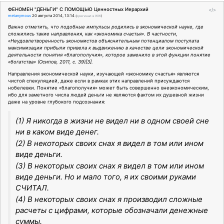
ФЕНОМЕН "ДЕНЬГИ" С ПОМОЩЬЮ Ценностных Иерархий
</>
metanymous
20 августа 2014, 13:14
(
оригинал в ЖЖ
)
Важно отметить, что подобные импульсы родились в экономической науке, где
сложились такие направления, как «экономика счастья». В частности,
«Неудовлетворенность экономистов объяснительным потенциалом постулата
максимизации прибыли привела к выдвижению в качестве цели экономической
деятельности понятия «благополучия», которое заменило в этой функции понятие
«богатства» (Осипов, 2011, с. 39)[3].
Направления экономической науки, изучающей «экономику счастья» являются
чистой спекуляцией, даже если в рамках этих направлений присуждаются
нобелевки. Понятие «благополучия» может быть совершенно внеэкономическим,
ибо для заметного числа людей деньги не являются фактом их душевной жизни
даже на уровне глубокого подсознания:
(1) Я никогда в жизни не видел ни в одном своей сне
ни в каком виде денег.
(2) В некоторых своих снах я видел в том или ином
виде деньги.
(3) В некоторых своих снах я видел в том или ином
виде деньги. Но и мало того, я их своими руками
СЧИТАЛ.
(4) В некоторых своих снах я производил сложные
расчеты с цифрами, которые обозначали денежные
суммы.