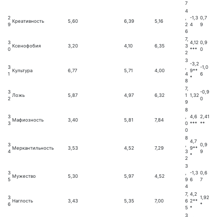
7
4
2
,
-1,3
0,7
Креативность
5,60
6,39
5,16
9
2
4
9
6
7,
3
4,12
0,9
Ксенофобия
3,20
4,10
6,35
3
0
***
0
2
3
-3,2
3
,
-1,0
Культура
6,77
5,71
4,00
9**
1
4
6
*
8
7,
3
-0,9
Ложь
5,87
4,97
6,32
1
1,32
2
0
9
8
3
,
4,6
2,41
Мафиозность
3,40
5,81
7,84
3
0
***
**
0
8
4,7
3
,
0,9
Меркантильность
3,53
4,52
7,29
9**
4
3
9
*
2
3
3
,
-1,3
0,6
Мужество
5,30
5,97
4,52
5
9
6
7
4
7,
4,2
3
1,92
Наглость
3,43
5,35
7,00
6
2**
6
*
5
*
3