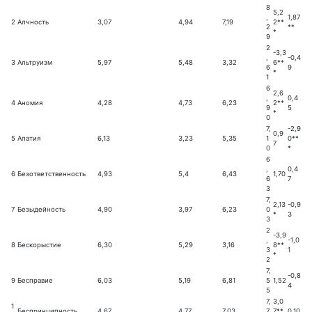
8
5,2
,
1,87
2
Алчность
3,07
4,94
7,19
2**
2
**
*
9
2
-3,3
,
-0,4
3
Альтруизм
5,97
5,48
3,32
6**
6
9
*
1
6
2,6
,
0,4
4
Аномия
4,28
4,73
6,23
2**
9
5
*
0
7,
-2,9
0,9
5
Апатия
6,13
3,23
5,35
1
0**
7
0
*
6
,
0,4
6
Безответственность
4,93
5,4
6,43
1,70
6
7
3
7,
2,13
-0,9
7
Безыдейность
4,90
3,97
6,23
0
*
3
3
2
-3,9
,
-1,0
8
Бескорыстие
6,30
5,29
3,16
8**
3
1
*
2
7,
-0,8
9
Бесправие
6,03
5,19
6,81
5
1,52
4
5
7,
3,0
1
Беспринципность
4,67
4,77
7,03
7
7**
0,10