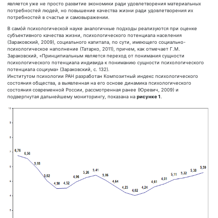
является уже не просто развитие экономики ради удовлетворения материальных
потребностей людей, но повышение качества жизни ради удовлетворения их
потребностей в счастье и самовыражении.
В самóй психологической науке аналогичные подходы реализуются при оценке
субъективного качества жизни, психологического потенциала населения
(Зараковский, 2009), социального капитала, по сути, имеющего социально-
психологическое наполнение (Татарко, 2011), причем, как отмечает Г.М.
Зараковский, «Принципиальным является переход от понимания сущности
психологического потенциала индивида к пониманию сущности психологического
потенциала социума» (Зараковский, с. 132).
Институтом психологии РАН разработан Композитный индекс психологического
состояния общества, а выявленная на его основе динамика психологического
состояния современной России, рассмотренная ранее (Юревич, 2009) и
подвергнутая дальнейшему мониторингу, показана на
рисунке 1
.