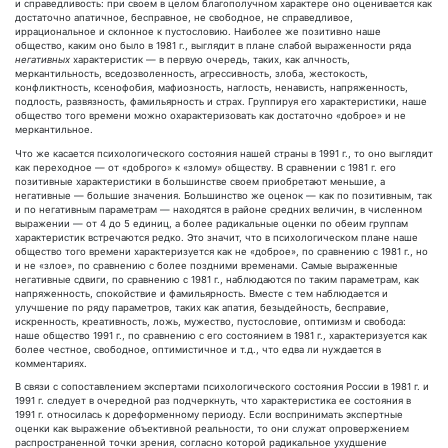
и справедливость: при своем в целом благополучном характере оно оценивается как
достаточно апатичное, бесправное, не свободное, не справедливое,
иррациональное и склонное к пустословию. Наиболее же позитивно наше
общество, каким оно было в 1981 г., выглядит в плане слабой выраженности ряда
негативных
характеристик — в первую очередь, таких, как алчность,
меркантильность, вседозволенность, агрессивность, злоба, жестокость,
конфликтность, ксенофобия, мафиозность, наглость, ненависть, напряженность,
подлость, развязность, фамильярность и страх. Группируя его характеристики, наше
общество того времени можно охарактеризовать как достаточно «доброе» и не
меркантильное.
Что же касается психологического состояния нашей страны в 1991 г., то оно выглядит
как переходное — от «доброго» к «злому» обществу. В сравнении с 1981 г. его
позитивные характеристики в большинстве своем приобретают меньшие, а
негативные — большие значения. Большинство же оценок — как по позитивным, так
и по негативным параметрам — находятся в районе средних величин, в численном
выражении — от 4 до 5 единиц, а более радикальные оценки по обеим группам
характеристик встречаются редко. Это значит, что в психологическом плане наше
общество того времени характеризуется как не «доброе», по сравнению с 1981 г., но
и не «злое», по сравнению с более поздними временами. Самые выраженные
негативные сдвиги, по сравнению с 1981 г., наблюдаются по таким параметрам, как
напряженность, спокойствие и фамильярность. Вместе с тем наблюдается и
улучшение по ряду параметров, таких как апатия, безыдейность, бесправие,
искренность, креативность, ложь, мужество, пустословие, оптимизм и свобода:
наше общество 1991 г., по сравнению с его состоянием в 1981 г., характеризуется как
более честное, свободное, оптимистичное и т.д., что едва ли нуждается в
комментариях.
В связи с сопоставлением экспертами психологического состояния России в 1981 г. и
1991 г. следует в очередной раз подчеркнуть, что характеристика ее состояния в
1991 г. относилась к дореформенному периоду. Если воспринимать экспертные
оценки как выражение объективной реальности, то они служат опровержением
распространенной точки зрения, согласно которой радикальное ухудшение