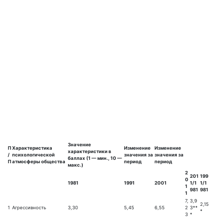
Значение
П
Характеристика
Изменение
Изменение
характеристики в
/
психологической
значения за
значения за
баллах (1 — мин., 10 —
П
атмосферы общества
период
период
макс.)
2
201
199
0
1981
1991
2001
1/1
1/1
1
981
981
1
7,
3,9
2,15
1
Агрессивность
3,30
5,45
6,55
2
3**
*
3
*