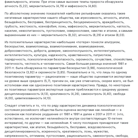
фамильярность, эгоизм. При этом самые высокие темпы прироста обнаружила
алчность (5,22), меркантильность (4,79) и мафиозность (4,60).
По абсолютному значению показателей наиболее рельефными оказались такие
негативные характеристики нашего общества, как агрессивность, алчность, апатия,
безыдейность, бесправие, беспринципность, бесцеремонность, враждебность,
грубость, жестокость, ксенофобия, ложь, мафиозность, меркантильность, наглость,
насилие, невоспитанность, пустословие, сквернословие, хамство и эгоизм, а самыми
выраженными из них — меркантильность (8,32), алчность (8,29) и эгоизм (8,03).
Из положительных характеристик наибольшие «потери» понесли альтруизм,
бескорыстие, взаимопомощь, взаимопонимание, взаимоуважение,
добросовестность, доброта, доверие, законопослушность, интеллектуальность,
интеллигентность, культура, надежность, нравственность, патриотизм,
порядочность, психологическая безопасность, скромность, сочувствие, спокойствие,
тактичность, честность и человечность. Самая большая разница значений 1981 и
2011 гг. была обнаружена по параметрам бескорыстия (3,98), психологической
безопасности (3,92) и скромности (3,85). Показательно и то, что лишь по одному
позитивному параметру — рационализм — наше общество оценивается экспертами
на уровне выше среднего (5,7), причем он, как уже отмечалось, скорее всего, не был
истолкован ими как однозначно позитивная характеристика. Правда, по некоторым
из позитивных параметров экспертные оценки приближаются к среднему уровню:
дисциплинированность (4,13), креативность (4,26), самоконтроль (4,40), свобода
(4,00), цивилизованность (4,13).
Следует отметить и то, что по ряду характеристик динамика психологического
состояния российского общества была оценена экспертами как
линейная
— в
основном как поэтапное ухудшение от 1981 к 1991 и далее к 2001 и 2011 гг. (что,
естественно, не исключает нелинейности внутри соответствующих 10-летних
интервалов), по другим — как
нелинейная
. К числу последних принадлежат такие
характеристики, как апатия, безыдейность, бесправие, вседозволенность,
дисциплинированность, искренность, креативность, ложь, мужество,
напряженность, оптимизм, пустословие, рациональность, самоконтроль, свобода,