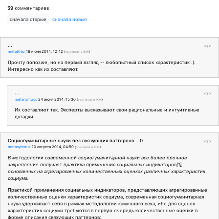
59
комментариев
сначала старые
сначала новые
...
</>
metatheo
16 июня 2014, 12:42
(
оригинал в ЖЖ
)
Прочту попозже, но на первый взгляд -- любопытный список характеристик :).
Интересно как их составляют.
...
</>
metanymous
24 июня 2014, 15:30
(
оригинал в ЖЖ
)
Их составляют так. Эксперты высказывают свои рациональные и интуитивные
догадки.
Cоциогуманитарные науки без связующих паттернов = 0
</>
metanymous
20 августа 2014, 04:50
(
оригинал в ЖЖ
)
В методологии современной социогуманитарной науки все более прочное
закрепление получает практика применения социальных индикаторов[1],
основанных на агрегированных количественных оценках различных характеристик
социума.
Практикой применения социальных индикаторов, представляющих агрегированные
количественные оценки характеристик социума, современная социогуманитарная
наука удерживает себя в рамках методологии каменного века, ибо для оценок
характеристик социума требуются в первую очередь количественные оценки в
форме описания связующих паттернов: