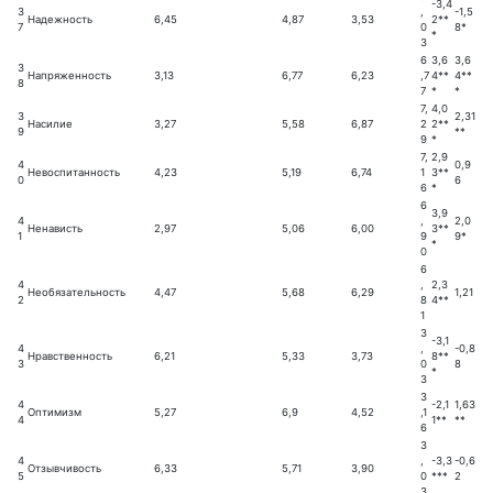
-3,4
3
,
-1,5
Надежность
6,45
4,87
3,53
2**
7
0
8*
*
3
6
3,6
3,6
3
Напряженность
3,13
6,77
6,23
,7
4**
4**
8
7
*
*
7,
4,0
3
2,31
Насилие
3,27
5,58
6,87
2
2**
9
**
9
*
7,
2,9
4
0,9
Невоспитанность
4,23
5,19
6,74
1
3**
0
6
6
*
6
3,9
4
,
2,0
Ненависть
2,97
5,06
6,00
3**
1
9
9*
*
0
6
4
,
2,3
Необязательность
4,47
5,68
6,29
1,21
2
8
4**
1
3
-3,1
4
,
-0,8
Нравственность
6,21
5,33
3,73
8**
3
0
8
*
3
3
4
-2,1
1,63
Оптимизм
5,27
6,9
4,52
,1
4
1**
**
6
3
4
,
-3,3
-0,6
Отзывчивость
6,33
5,71
3,90
5
0
***
2
3