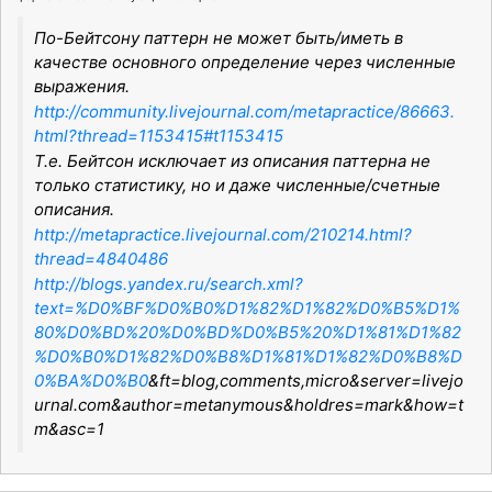
По-Бейтсону паттерн не может быть/иметь в
качестве основного определение через численные
выражения.
http://community.livejournal.com/metapractice/86663.
html?thread=1153415#t1153415
Т.е. Бейтсон исключает из описания паттерна не
только статистику, но и даже численные/счетные
описания.
http://metapractice.livejournal.com/210214.html?
thread=4840486
http://blogs.yandex.ru/search.xml?
text=%D0%BF%D0%B0%D1%82%D1%82%D0%B5%D1%
80%D0%BD%20%D0%BD%D0%B5%20%D1%81%D1%82
%D0%B0%D1%82%D0%B8%D1%81%D1%82%D0%B8%D
0%BA%D0%B0
&ft=blog,comments,micro&server=livejo
urnal.com&author=metanymous&holdres=mark&how=t
m&asc=1