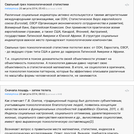
Свальный грех психологической статистики
</>
metanymous
20 августа 2014, 05:43
(
оригинал в ЖЖ
)
Различные социальные индикаторы активно используются и такими авторитетными
международными организациями, как ООН, Статистическое бюро европейского
союза (Eurostat), ОЭСР (Организация экономического сотрудничества и развития),
Всемирный банк, Европейская Комиссия. Они применяются практически всеми
европейскими странами, а также США, Канадой, Японией, Австралией,
государствами Латинской Америки и Южной Африки. В структуре социальных
индикаторов важное место принадлежит психологическим компонентам.
Свальных грех психологической статистики поглотил всех: от ООН, Евростата, ОЭСР,
- до ведущих стран типа США и далее до задворков Латинской Америки и Африки.
Т.е. социология в поиске доказательств своей объективности уповает на
объективность психологии. А психология давным-давно черпает свою
объективность в статистической математике. В итоге, ни социология в оригинале,
ни психология поиском паттернов, которые бы эффективно описывали различные
по масштабы формы человеческой активности, не занимаются.
Сначала лошадь – затем телега.
</>
metanymous
20 августа 2014, 06:02
(
оригинал в ЖЖ
)
Как отмечает Г.В. Осипов, «традиционный подход был дополнен субъективным,
учитывающим психологическое благополучие людей, появились концепции
качества жизни и функциональных способностей (capabilities)» (Осипов, 2011, с. 6).
Индексы социальных настроений, социального оптимизма, удовлетворенности
жизнью, социального самочувствия населения и др., вычисляемые социологами,
имеют ярко выраженную психологическую составляющую[2].
Возникает вопрос о правильном месте математики, статистики, индексов в
социологических исследованиях. Ответ, простой. Вначале, требуется описать