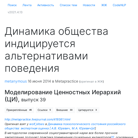
Поиск
Лента
Активность
Cписок тем
Новости
ЖЖ
CodeNLP
v2021.4.13
Динамика общества
индицируется
альтернативами
поведения
metanymous
16 июня 2014
в Metapractice
(
оригинал в ЖЖ
)
Моделирование Ценностных Иерархий
(ЦИ),
выпуск 39
Прикреплённые
Ссылки
Внешние
Цитируется
45
5
33
3
http://metapractice.livejournal.com/419361.html
Оригинал взят у
wolf_kitses
в
Динамика психологического состояния российского
общества: экспертная оценка [ А.В. Юревич, М.А. Юревич
[a1
]
В методологии современной социогуманитарной науки все более прочное
закрепление получает практика применения социальных индикаторов
[1]
, основанных