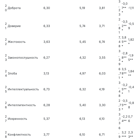
3
-3,0
2
,
Доброта
6,30
5,19
3,81
7**
-1,11
0
2
*
3
2
-3,5
2
,
-0,5
Доверие
6,33
5,74
3,71
2**
1
8
9
*
1
7,
3,8
2
1,82
Жестокость
3,63
5,45
6,74
4
5**
2
*
8
*
3
-2,8
2
,
-1,9
Законопослушность
6,27
4,32
3,55
8**
3
3
5**
*
9
6
3,5
2
1,84
Злоба
3,13
4,97
6,03
,7
8**
4
**
1
*
3
-3,2
2
,
-0,4
Интеллектуальность
6,73
6,32
4,19
5**
5
4
1
*
8
2
-3,5
2
-0,8
Интеллигентность
6,28
5,40
3,30
,7
5**
6
8
3
*
3
2
-2,2
0,7
Искренность
5,37
6,13
4,10
,1
7
4**
6
3
6
2
,
3,2
2,3
Конфликтность
3,77
6,10
6,71
8
9
***
3**