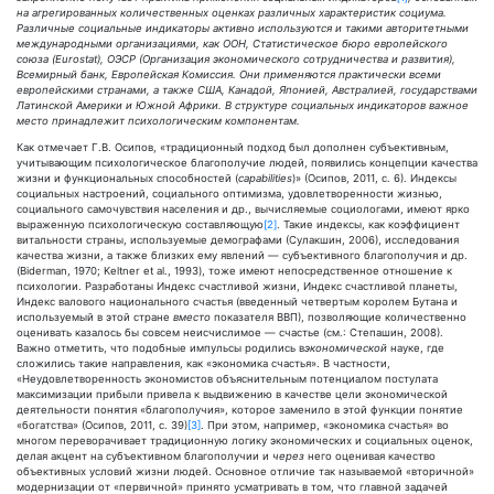
на агрегированных количественных оценках различных характеристик социума.
Различные социальные индикаторы активно используются и такими авторитетными
международными организациями, как ООН, Статистическое бюро европейского
союза (Eurostat), ОЭСР (Организация экономического сотрудничества и развития),
Всемирный банк, Европейская Комиссия. Они применяются практически всеми
европейскими странами, а также США, Канадой, Японией, Австралией, государствами
Латинской Америки и Южной Африки. В структуре социальных индикаторов важное
место принадлежит психологическим компонентам.
Как отмечает Г.В. Осипов, «традиционный подход был дополнен субъективным,
учитывающим психологическое благополучие людей, появились концепции качества
жизни и функциональных способностей (
capabilities
)» (Осипов, 2011, с. 6). Индексы
социальных настроений, социального оптимизма, удовлетворенности жизнью,
социального самочувствия населения и др., вычисляемые социологами, имеют ярко
выраженную психологическую составляющую
[2]
. Такие индексы, как коэффициент
витальности страны, используемые демографами (Сулакшин, 2006), исследования
качества жизни, а также близких ему явлений — субъективного благополучия и др.
(Biderman, 1970; Keltner et al., 1993), тоже имеют непосредственное отношение к
психологии. Разработаны Индекс счастливой жизни, Индекс счастливой планеты,
Индекс валового национального счастья (введенный четвертым королем Бутана и
используемый в этой стране
вместо
показателя ВВП), позволяющие количественно
оценивать казалось бы совсем неисчислимое — счастье (см.: Степашин, 2008).
Важно отметить, что подобные импульсы родились в
экономической
науке, где
сложились такие направления, как «экономика счастья». В частности,
«Неудовлетворенность экономистов объяснительным потенциалом постулата
максимизации прибыли привела к выдвижению в качестве цели экономической
деятельности понятия «благополучия», которое заменило в этой функции понятие
«богатства» (Осипов, 2011, с. 39)
[3]
. При этом, например, «экономика счастья» во
многом переворачивает традиционную логику экономических и социальных оценок,
делая акцент на субъективном благополучии и
через
него оценивая качество
объективных условий жизни людей. Основное отличие так называемой «вторичной»
модернизации от «первичной» принято усматривать в том, что главной задачей