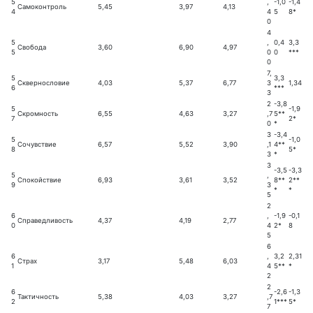
5
,
-1,0
-1,4
Самоконтроль
5,45
3,97
4,13
4
4
5
8*
0
4
5
,
0,4
3,3
Свобода
3,60
6,90
4,97
5
0
0
***
0
7,
5
3,3
Сквернословие
4,03
5,37
6,77
3
1,34
6
***
3
2
-3,8
5
-1,9
Скромность
6,55
4,63
3,27
,7
5**
7
2*
0
*
3
-3,4
5
-1,0
Сочувствие
6,57
5,52
3,90
,1
4**
8
5*
3
*
3
-3,5
-3,3
5
,
Спокойствие
6,93
3,61
3,52
8**
2**
9
3
*
*
5
2
6
,
-1,9
-0,1
Справедливость
4,37
4,19
2,77
0
4
2*
8
5
6
6
,
3,2
2,31
Страх
3,17
5,48
6,03
1
4
5**
*
2
2
6
-2,6
-1,3
Тактичность
5,38
4,03
3,27
,7
2
1***
5*
7