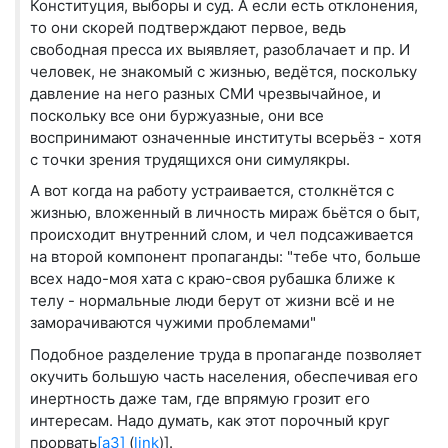
Конституция, выборы и суд. А если есть отклонения,
то они скорей подтверждают первое, ведь
свободная пресса их выявляет, разоблачает и пр. И
человек, не знакомый с жизнью, ведётся, поскольку
давление на него разных СМИ чрезвычайное, и
поскольку все они буржуазные, они все
воспринимают означенные институты всерьёз - хотя
с точки зрения трудящихся они симулякры.
А вот когда на работу устраивается, столкнётся с
жизнью, вложенный в личность мираж бьётся о быт,
происходит внутренний слом, и чел подсаживается
на второй компонент пропаганды: "тебе что, больше
всех надо-моя хата с краю-своя рубашка ближе к
телу - нормальные люди берут от жизни всё и не
заморачиваются чужими проблемами"
Подобное разделение труда в пропаганде позволяет
окучить большую часть населения, обеспечивая его
инертность даже там, где впрямую грозит его
интересам. Надо думать, как этот порочный круг
прорвать
[a3]
(
link
)].