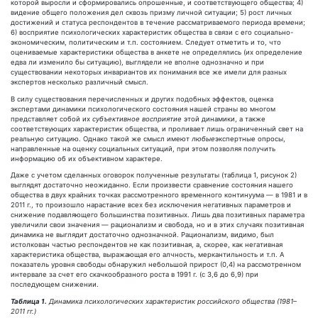
которой выросли и сформировались опрошенные, и соответствующего общества; 4)
видение общего положения дел сквозь призму личной ситуации; 5) рост личных
достижений и статуса респондентов в течение рассматриваемого периода времени;
6) восприятие психологических характеристик общества в связи с его социально-
экономическим, политическим и т.п. состоянием. Следует отметить и то, что
оцениваемые характеристики общества в анкете не определялись (их определение
едва ли изменило бы ситуацию), выглядели не вполне однозначно и при
существовании некоторых инвариантов их понимания все же имели для разных
экспертов несколько различный смысл.
В силу существования перечисленных и других подобных эффектов, оценка
экспертами динамики психологического состояния нашей страны во многом
представляет собой их
субъективное восприятие
этой динамики, а также
соответствующих характеристик общества, и проливает лишь ограниченный свет на
реальную ситуацию. Однако такой же смысл имеют
любые
экспертные опросы,
направленные на оценку социальных ситуаций, при этом позволяя получить
информацию об их объективном характере.
Даже с учетом сделанных оговорок полученные результаты (таблица 1, рисунок 2)
выглядят достаточно неожиданно. Если произвести сравнение состояния нашего
общества в двух крайних точках рассмотренного временного континуума — в 1981 и в
2011 г., то произошло нарастание всех без исключения негативных параметров и
снижение подавляющего большинства позитивных. Лишь два позитивных параметра
увеличили свои значения — рационализм и свобода, но и в этих случаях позитивная
динамика не выглядит достаточно однозначной. Рационализм, видимо, был
истолкован частью респондентов не как позитивная, а, скорее, как негативная
характеристика общества, выражающая его алчность, меркантильность и т.п. А
показатель уровня свободы обнаружил небольшой прирост (0,4) на рассмотренном
интервале за счет его скачкообразного роста в 1991 г. (с 3,6 до 6,9) при
последующем снижении.
Таблица 1.
Динамика психологических характеристик российского общества (1981–
2011 гг.)