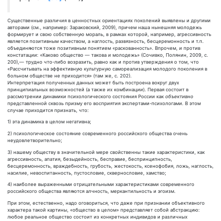
Существенные различия в ценностных ориентациях поколений выявлены и другими
авторами (см., например: Зараковский, 2009), причем наша нынешняя молодежь
формирует и свою собственную мораль, в рамках которой, например, агрессивность
является позитивным качеством, а наглость, развязность, бесцеремонность и т.п.
объединяются тоже позитивным понятием «раскованность». Впрочем, и против
констатации: «Каково общество — такова и молодежь» (Сочивко, Полянин, 2009, с.
200),— трудно что-либо возразить, равно как и против утверждения о том, что
«Рассчитывать на эффективную культурную самореализация молодого поколения в
больном обществе не приходится» (там же, с. 202).
Интерпретация полученных данных может быть построена вокруг двух
принципиальных возможностей (а также их комбинации). Первая состоит в
рассмотрении динамики психологического состояния России как
объективно
представленной сквозь призму его восприятия экспертами-психологами. В этом
случае приходится признать, что:
1) эта динамика в целом негативна;
2) психологическое состояние современного российского общества очень
неудовлетворительно;
3) нашему обществу в значительной мере свойственны такие характеристики, как
агрессивность, апатия, безыдейность, бесправие, беспринципность,
бесцеремонность, враждебность, грубость, жестокость, ксенофобия, ложь, наглость,
насилие, невоспитанность, пустословие, сквернословие, хамство;
4) наиболее выраженными отрицательными характеристиками современного
российского общества являются алчность, меркантильность и эгоизм.
При этом, естественно, надо оговориться, что даже при признании объективного
характера такой картины, «общество в целом» представляет собой абстракцию:
любое реальное общество состоит из конкретных индивидов и различных