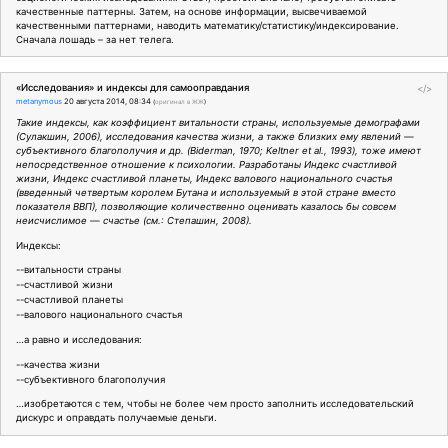
качественные паттерны. Затем, на основе информации, высвечиваемой
качественными паттернами, наводить математику/статистику/индексирование.
Сначала лошадь – за нет телега.
«Исследования» и индексы для самооправдания
</>
metanymous
20 августа 2014, 08:34
(
оригинал в ЖЖ
)
Такие индексы, как коэффициент витальности страны, используемые демографами
(Сулакшин, 2006), исследования качества жизни, а также близких ему явлений —
субъективного благополучия и др. (Biderman, 1970; Keltner et al., 1993), тоже имеют
непосредственное отношение к психологии. Разработаны Индекс счастливой
жизни, Индекс счастливой планеты, Индекс валового национального счастья
(введенный четвертым королем Бутана и используемый в этой стране вместо
показателя ВВП), позволяющие количественно оценивать казалось бы совсем
неисчислимое — счастье (см.: Степашин, 2008).
Индексы:
--витальности страны
--счастливой жизни
--счастливой планеты
--валового национального счастья
…а равно и исследования:
--качества жизни
--субъективного благополучия
…изобретаются с тем, чтобы не более чем просто заполнить исследовательский
дискурс и оправдать получаемые деньги.