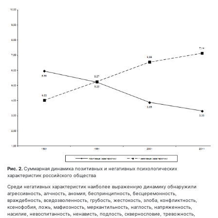
Рис. 2.
Суммарная динамика позитивных и негативных психологических
характеристик российского общества
Среди негативных характеристик наиболее выраженную динамику обнаружили
агрессивность, алчность, аномия, беспринципность, бесцеремонность,
враждебность, вседозволенность, грубость, жестокость, злоба, конфликтность,
ксенофобия, ложь, мафиозность, меркантильность, наглость, напряженность,
насилие, невоспитанность, ненависть, подлость, сквернословие, тревожность,