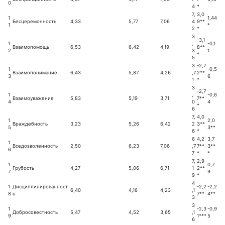
0
4
*
7,
3,0
1
1,44
Бесцеремонность
4,33
5,77
7,06
4
9**
1
*
2
*
3
-3,1
1
,
-0,1
Взаимопомощь
6,53
6,42
4,19
8**
2
3
1
*
5
3
-2,7
1
-0,5
Взаимопонимание
6,43
5,87
4,26
,7
2**
3
6
1
*
3
-2,7
1
,
-0,6
Взаимоуважение
5,83
5,19
3,71
7**
4
0
4
*
6
7,
4,0
1
2,0
Враждебность
3,23
5,26
6,42
2
3**
5
3**
6
*
6
4,2
3,7
1
Вседозволенность
2,50
6,23
7,06
,7
7**
3**
6
7
*
*
7,
2,9
1
0,7
Грубость
4,27
5,06
6,71
1
2**
7
9
9
*
4
1
Дисциплинированност
-2,2
-2,2
6,40
4,16
4,23
,1
8
ь
7**
4**
3
3
1
-2,3
-0,9
Добросовестность
5,47
4,52
3,65
,1
9
1***
5
6