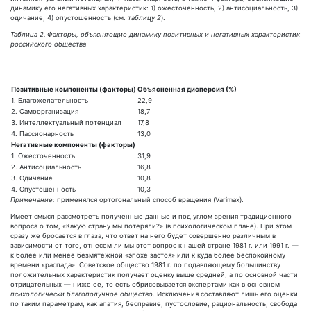
динамику его негативных характеристик: 1) ожесточенность, 2) антисоциальность, 3)
одичание, 4) опустошенность (см.
таблицу 2
).
Таблица 2.
Факторы, объясняющие динамику позитивных и негативных характеристик
российского общества
Позитивные компоненты (факторы)
Объясненная дисперсия (%)
1. Благожелательность
22,9
2. Самоорганизация
18,7
3. Интеллектуальный потенциал
17,8
4. Пассионарность
13,0
Негативные компоненты (факторы)
1. Ожесточенность
31,9
2. Антисоциальность
16,8
3. Одичание
10,8
4. Опустошенность
10,3
Примечание:
применялся ортогональный способ вращения (Varimax).
Имеет смысл рассмотреть полученные данные и под углом зрения традиционного
вопроса о том, «Какую страну мы потеряли?» (в психологическом плане). При этом
сразу же бросается в глаза, что ответ на него будет совершенно различным в
зависимости от того, отнесем ли мы этот вопрос к нашей стране 1981 г. или 1991 г. —
к более или менее безмятежной «эпохе застоя» или к куда более беспокойному
времени «распада». Советское общество 1981 г. по подавляющему большинству
положительных характеристик получает оценку выше средней, а по основной части
отрицательных — ниже ее, то есть обрисовывается экспертами как в основном
психологически благополучное общество
. Исключения составляют лишь его оценки
по таким параметрам, как апатия, бесправие, пустословие, рациональность, свобода