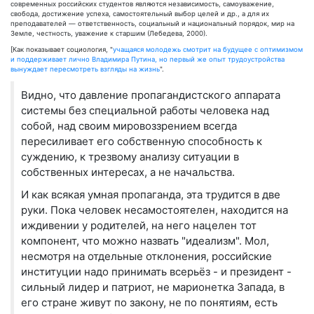
современных российских студентов являются независимость, самоуважение,
свобода, достижение успеха, самостоятельный выбор целей и др., а для их
преподавателей — ответственность, социальный и национальный порядок, мир на
Земле, честность, уважение к старшим (Лебедева, 2000).
[Как показывает социология, "
учащаяся молодежь смотрит на будущее с оптимизмом
и поддерживает лично Владимира Путина, но первый же опыт трудоустройства
вынуждает пересмотреть взгляды на жизнь
".
Видно, что давление пропагандистского аппарата
системы без специальной работы человека над
собой, над своим мировоззрением всегда
пересиливает его собственную способность к
суждению, к трезвому анализу ситуации в
собственных интересах, а не начальства.
И как всякая умная пропаганда, эта трудится в две
руки. Пока человек несамостоятелен, находится на
иждивении у родителей, на него нацелен тот
компонент, что можно назвать "идеализм". Мол,
несмотря на отдельные отклонения, российские
институции надо принимать всерьёз - и президент -
сильный лидер и патриот, не марионетка Запада, в
его стране живут по закону, не по понятиям, есть