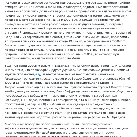
психологической атмосферы России явилось
результатом реформ
, которые принято
отмерять от 1991 г. Согласно же мнению экспертов, радикальные психологические
изменения произошли
до начала реформ
(хотя и продолжились в дальнейшем), став
продуктом тех социально-политических, экономических и макропсихологических
процессов, которые развернулись
не в 1990-е гг., а раньше
. И действительно,
очевидные симптомы начала развала страны, ее неуправляемости, обострения
межэтнических отношений, криминализации и легализации криминальных
отношений, деградации морали, появления личности нового типа, ориентированной
на деньги и их зарабатывание любыми, в том числе и криминальными, способами и
т.п. проявлялись уже как минимум в конце 1980-х гг., а реформы начала 1990-х гг.
были активно поддержаны населением, поскольку воспринимались им как путь к
преодолению этой ситуации. Существенно подчеркнуть и то, что значительное
приращение воспринимаемой свободы произошло к 1991 г., то есть
еще при
советской власти
, а в дальнейшем пошло на убыль.
В данной связи уместно вспомнить высказанную многими известными политологами
мысль о том, что
революции и другие радикальные социальные реформы, вопреки
марксисткой логике
[a2]
, являются реакцией не на отсутствие изменений
(всевозможные «застои»), а на неудачные реформы более раннего периода
(Kimmel,
1990; и др.) (В частности, наша Октябрьская революция была предварена
Февральской революцией и вызванной ею неуправляемостью страны.) Вместе с тем
необходимо учитывать, что в подобных бифуркационных точках развития общества у
него
всегда есть выбор
, и хотя такие идеологи отечественных реформ, как,
например, Е.Т. Гайдар, постоянно подчеркивали, что в 1991 г. у нашей страны выбор
отсутствовал (Гайдар, 2006) и избранный ими сценарий был единственно
возможным, представляется, что в действительности имелись другие, и притом
позитивные, варианты развития событий; впоследствии это было признано даже
такими зарубежными адептами радикальных рыночных реформ, как М. Фридман.
Аналогичный вектор психологических изменений нашего общества был
зафиксирован другими исследователями, в том числе и социологами, в последние
годы проявляющими большой интерес к его социально-психологическим
характеристикам, что очень симптоматично. Так, в 2005 г. ВЦИОМ предложил