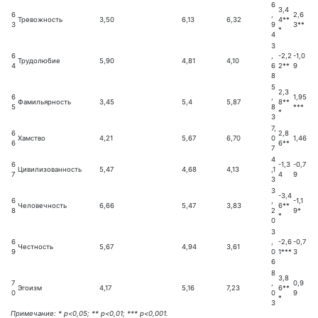
6
3,4
6
,
2,6
Тревожность
3,50
6,13
6,32
4**
3
9
3**
*
4
3
6
,
-2,2
-1,0
Трудолюбие
5,90
4,81
4,10
4
6
2**
9
8
5
2,3
6
,
1,95
Фамильярность
3,45
5,4
5,87
8**
5
8
***
*
3
7,
6
2,8
Хамство
4,21
5,67
6,70
0
1,46
6
6**
7
4
6
-1,3
-0,7
Цивилизованность
5,47
4,68
4,13
,1
7
4
9
3
3
-3,4
6
,
-1,1
Человечность
6,66
5,47
3,83
6**
8
2
9*
*
0
3
6
,
-2,6
-0,7
Честность
5,67
4,94
3,61
9
0
1***
3
6
8
3,8
7
,
0,9
Эгоизм
4,17
5,16
7,23
6**
0
0
9
*
3
Примечание: * p<0,05; ** p<0,01; *** p<0,001.