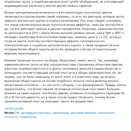
социальных групп, и подобная картина носит сугубо обобщенный, не учитывающий
индивидуальные различия и многие другие нюансы характер.
Вторая принципиальная возможность в интерпретации полученных данных
заключается в рассмотрении самой «призмы», то есть тех факторов, которые могли
сдвинуть экспертную оценку в сторону негативизма. При этом следует учитывать,
что среди рассмотренных выше психологических эффектов, таких как ностальгия и
др., не все действуют именно в данном направлении. Например, наверняка многие
из респондентов в 2011 г. имели более высокий уровень жизни, чем в 1981 и 1991 гг.,
обладают атрибутами благосостояния (квартиры, машины, дачи и т.п.)
[6]
, которых
тогда не имели, поэтому соответствующие эффекты «сопряженности»
психологических и социально-экономических оценок, а также придания личной
ситуации более общего смысла могли бы приводить к более оптимистичному
видению происходящего.
Влияние проекции личного на общее, безусловно, имеет место. Так, например,
наверняка многие (если не все) опрошенные сами становились объектами хамства,
агрессии, недобросовестности и других негативных явлений в нашем обществе и
проецируют соответствующий личный опыт на его общую характеристику. Но, во-
первых, они не были защищены от всего этого и в советские годы, во-вторых,
вынесение общих оценок на основе подобного личного опыта является вполне
объективным способом — от частного к общему — их формирования. Правда, можно
предположить, что более свежий негативный личностный опыт имеет большее
влияние на такие оценки, чем более давний, особенно относящийся к периодам 30,
20 и 10-летней давности, но в таком случае трудно объяснить, почему более
свежий
позитивный
опыт не оказывает такого же воздействия.
Читать далее
Метки:
РФ
,
деградация культуры
,
капитализм
,
массовые явления
,
психология
личности
,
социология