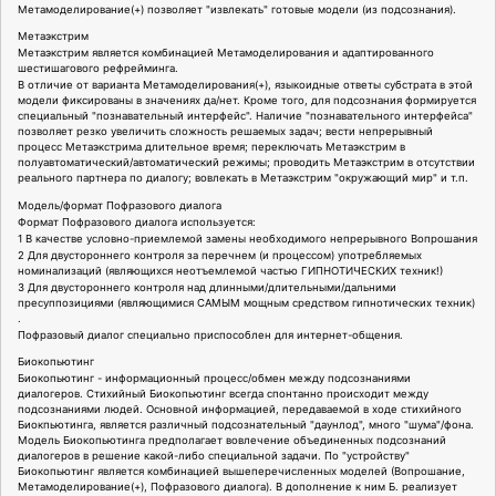
Метамоделирование(+) позволяет "извлекать" готовые модели (из подсознания).
Метаэкстрим
Метаэкстрим является комбинацией Метамоделирования и адаптированного
шестишагового рефрейминга.
В отличие от варианта Метамоделирования(+), языкоидные ответы субстрата в этой
модели фиксированы в значениях да/нет. Кроме того, для подсознания формируется
специальный "познавательный интерфейс". Наличие "познавательного интерфейса"
позволяет резко увеличить сложность решаемых задач; вести непрерывный
процесс Метаэкстрима длительное время; переключать Метаэкстрим в
полуавтоматический/автоматический режимы; проводить Метаэкстрим в отсутствии
реального партнера по диалогу; вовлекать в Метаэкстрим "окружающий мир" и т.п.
Модель/формат Пофразового диалога
Формат Пофразового диалога используется:
1 В качестве условно-приемлемой замены необходимого непрерывного Вопрошания
2 Для двустороннего контроля за перечнем (и процессом) употребляемых
номинализаций (являющихся неотъемлемой частью ГИПНОТИЧЕСКИХ техник!)
3 Для двустороннего контроля над длинными/длительными/дальними
пресуппозициями (являющимися САМЫМ мощным средством гипнотических техник)
.
Пофразовый диалог специально приспособлен для интернет-общения.
Биокопьютинг
Биокопьютинг - информационный процесс/обмен между подсознаниями
диалогеров. Стихийный Биокопьютинг всегда спонтанно происходит между
подсознаниями людей. Основной информацией, передаваемой в ходе стихийного
Биокпьютинга, является различный подсознательный "даунлод", много "шума"/фона.
Модель Биокопьютинга предполагает вовлечение объединенных подсознаний
диалогеров в решение какой-либо специальной задачи. По "устройству"
Биокопьютинг является комбинацией вышеперечисленных моделей (Вопрошание,
Метамоделирование(+), Пофразового диалога). В дополнение к ним Б. реализует