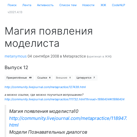
Поиск
Лента
Активность
Cписок тем
Новости
ЖЖ
CodeNLP
v2021.4.13
Магия появления
моделиста
metanymous
04 сентября 2008
в Metapractice
(
оригинал в ЖЖ
)
Выпуск 12
Прикреплённые
Ссылки
Внешние
Цитируется
49
6
0
7
http://community.livejournal.com/metapractice/127439.html
а можно ссылки, где можно поучиться вопрошанию?
http://community.livejournal.com/metapractice/111732.html?thread=1996404#t1996404
Магия появления моделиста10
http://community.livejournal.com/metapractice/118947.
html
Модели Познавательных диалогов