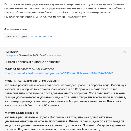
Потому как очень существенно изучение и выделение алгоритма металога (хотя не
проанализировал полностью) существенно влияет на коммуникативные способности,
на способности восприятия "того, что сейчас происходит в коммуникации".
Вы абсолютно правы. И не так уж много понимающих это.
6
комментариев
сначала старые
сначала новые
Поправки
</>
metanymous
06 сентября 2008, 06:06
(
оригинал в ЖЖ
)
Внесены поправки в старые черновики
Модели Познавательных диалогов
http://community.livejournal.com/openmeta/37584.html?thread=420048#t420048
Модель познавательного Вопрошания
Является развитием системы вопросов метамоделирования первого кода. Используя
известный набор метавопросов, познавательное Вопрошание содержит более
развитый алгоритм выбора последовательности вопросов. Это позволяет извлекать
обширную познавательную информацию для целей теоретического моделирования,
например, проводить метамоделирование и Вопрошание в отношении Понятий и
так называемой "ментальной" лексики.
Метамоделирование(+)
Является расширением модели Вопрошания в том, что она дополнительно
учитывает языкоидные ответы подсознания. Иными словами, диалог в этой модели
ведется на уровне сознания и на уровне подсознания. Причем, оба уровня уравнены
в правах. В дополнение к возможностям применения Вопрошания,