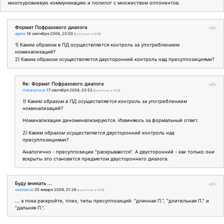
многоуровневую коммуникацию и полилог с множеством оппонентов.
Формат Пофразового диалога
</>
agens
16 сентября 2008, 20:00
(
оригинал в ЖЖ
)
1) Каким образом в ПД осуществляется контроль за употреблением
номинализаций?
2) Каким образом осуществляется двусторонний контроль над пресуппозициями?
Re: Формат Пофразового диалога
</>
metanymous
17 сентября 2008, 03:53
(
оригинал в ЖЖ
)
1) Каким образом в ПД осуществляется контроль за употреблением
номинализаций?
Номинализации деноминализируются. Извиняюсь за формальный ответ.
2) Каким образом осуществляется двусторонний контроль над
пресуппозициями?
Аналогично - пресуппозиции "раскрываются". А двусторонний - как только они
вскрыты это становится предметом двустороннего диалога.
Буду вникать ...
</>
vseslavrus
05 января 2009, 01:26
(
оригинал в ЖЖ
)
... а пока раскройте, плиз, типы пресуппозиций: "длинная П.", "длительная П." и
"дальняя П.".