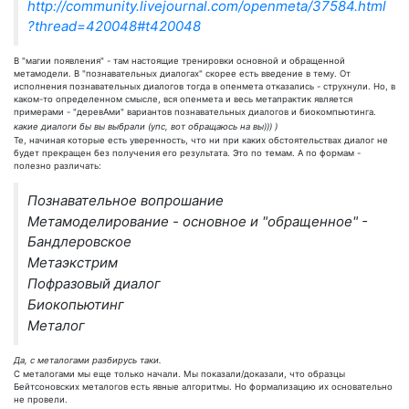
http://community.livejournal.com/openmeta/37584.html
?thread=420048#t420048
В "магии появления" - там настоящие тренировки основной и обращенной
метамодели. В "познавательных диалогах" скорее есть введение в тему. От
исполнения познавательных диалогов тогда в опенмета отказались - струхнули. Но, в
каком-то определенном смысле, вся опенмета и весь метапрактик является
примерами - "деревАми" вариантов познавательных диалогов и биокомпьютинга.
какие диалоги бы вы выбрали (упс, вот обращаюсь на вы))) )
Те, начиная которые есть уверенность, что ни при каких обстоятельствах диалог не
будет прекращен без получения его результата. Это по темам. А по формам -
полезно различать:
Познавательное вопрошание
Метамоделирование - основное и "обращенное" -
Бандлеровское
Метаэкстрим
Пофразовый диалог
Биокопьютинг
Металог
Да, с металогами разбирусь таки.
С металогами мы еще только начали. Мы показали/доказали, что образцы
Бейтсоновских металогов есть явные алгоритмы. Но формализацию их основательно
не провели.