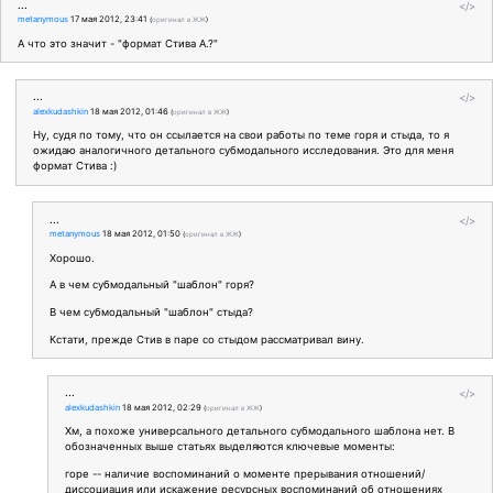
...
</>
metanymous
17 мая 2012, 23:41
(
оригинал в ЖЖ
)
А что это значит - "формат Стива А.?"
...
</>
alexkudashkin
18 мая 2012, 01:46
(
оригинал в ЖЖ
)
Ну, судя по тому, что он ссылается на свои работы по теме горя и стыда, то я
ожидаю аналогичного детального субмодального исследования. Это для меня
формат Стива :)
...
</>
metanymous
18 мая 2012, 01:50
(
оригинал в ЖЖ
)
Хорошо.
А в чем субмодальный "шаблон" горя?
В чем субмодальный "шаблон" стыда?
Кстати, прежде Стив в паре со стыдом рассматривал вину.
...
</>
alexkudashkin
18 мая 2012, 02:29
(
оригинал в ЖЖ
)
Хм, а похоже универсального детального субмодального шаблона нет. В
обозначенных выше статьях выделяются ключевые моменты:
горе -- наличие воспоминаний о моменте прерывания отношений/
диссоциация или искажение ресурсных воспоминаний об отношениях