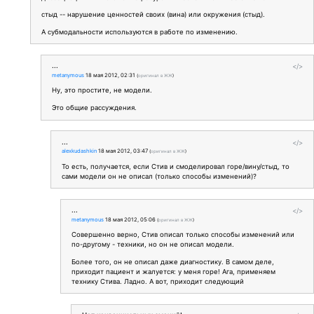
стыд -- нарушение ценностей своих (вина) или окружения (стыд).
А субмодальности используются в работе по изменению.
...
</>
metanymous
18 мая 2012, 02:31
(
оригинал в ЖЖ
)
Ну, это простите, не модели.
Это общие рассуждения.
...
</>
alexkudashkin
18 мая 2012, 03:47
(
оригинал в ЖЖ
)
То есть, получается, если Стив и смоделировал горе/вину/стыд, то
сами модели он не описал (только способы изменений)?
...
</>
metanymous
18 мая 2012, 05:06
(
оригинал в ЖЖ
)
Совершенно верно, Стив описал только способы изменений или
по-другому - техники, но он не описал модели.
Более того, он не описал даже диагностику. В самом деле,
приходит пациент и жалуется: у меня горе! Ага, применяем
технику Стива. Ладно. А вот, приходит следующий