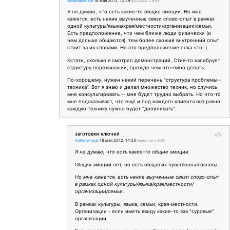
alexkudashkin
18 мая 2012, 12:29
(
оригинал в ЖЖ
)
Я не думаю, что есть какие-то общие эмоции. Но мне
кажется, есть некие выученные связи слово-опыт в рамках
одной культуры/языка/края/местности/организации/семьи.
Есть предположение, что чем ближе люди физически (и
чем дольше общаются), тем более схожий внутренний опыт
стоит за их словами. Но это предположение пока что :)
Кстати, сколько я смотрел демонстраций, Стив-то калибрует
структуру переживаний, прежде чем что-либо делать.
По-хорошему, нужен некий перечень "структура проблемы--
техника". Вот я знаю и делал множество техник, но случись
мне консультировать -- мне будет трудно выбрать. Но что-то
мне подсказывает, что ещё и под каждого клиента всё равно
каждую технику нужно будет "допиливать".
заготовки ключей
</>
metanymous
18 мая 2012, 14:33
(
оригинал в ЖЖ
)
Я не думаю, что есть какие-то общие эмоции.
Общих эмоций нет, но есть общая их чувственная основа.
Но мне кажется, есть некие выученные связи слово-опыт
в рамках одной культуры/языка/края/местности/
организации/семьи.
В рамках культуры, языка, семьи, края-местности.
Организации - если иметь ввиду какие-то эээ "суровые"
организации.