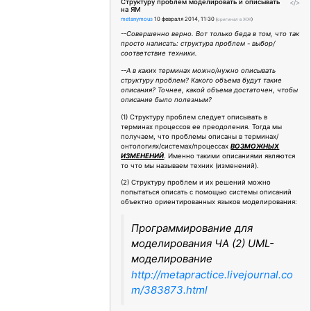
Структуру проблем моделировать и описывать
</>
на ЯМ
metanymous
10 февраля 2014, 11:30
(
оригинал в ЖЖ
)
--Совершенно верно. Вот только беда в том, что так
просто написать: структура проблем - выбор/
соответствие техники.
--А в каких терминах можно/нужно описывать
структуру проблем? Какого объема будут такие
описания? Точнее, какой объема достаточен, чтобы
описание было полезным?
(1) Структуру проблем следует описывать в
терминах процессов ее преодоления. Тогда мы
получаем, что проблемы описаны в терминах/
онтологиях/системах/процессах
ВОЗМОЖНЫХ
ИЗМЕНЕНИЙ
. Именно такими описаниями являются
то что мы называем техник (изменений).
(2) Структуру проблем и их решений можно
попытаться описать с помощью системы описаний
объектно ориентированных языков моделирования:
Программирование для
моделирования ЧА (2) UML-
моделирование
http://metapractice.livejournal.co
m/383873.html