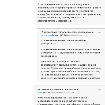
То есть, независимо от вариаций в визуальных/
аудиальных конструкций у разных клиентов при работе
с эмоциями мы ищем прежде всего чувственную
основу (место в теле) и опираемся на этот признак, как
ключевой? Если так, почему именно эта
характеристика универсальна?
.Универсально-типологичесоке разнообразие.
</>
metanymous
24 мая 2012, 11:00
(
оригинал в ЖЖ
)
Чувственно-телесная основа эмоций не
универсальна.
Чувственно-телесная основа эмоций типологически
универсальна и, одновременно, она типологически
разнообразна.
Дело обстоит примерно так, как с
дерматоглифическими линиями на ладонях и на
пальцах. Указанные линии образуют узоры, которые
у разных групп людей в общем достаточно похожи,
но, в то же самое время, на более детальном
уровне эти узоры для каждого индивида уникальны.
метамоделирование и диагностика
</>
agens
13 июня 2012, 03:57
(
оригинал в ЖЖ
)
а что такое (предварительная) диагностика ?
Метамоделирование ищет субъективные и
специфичные для клиента особенности его проблемы,