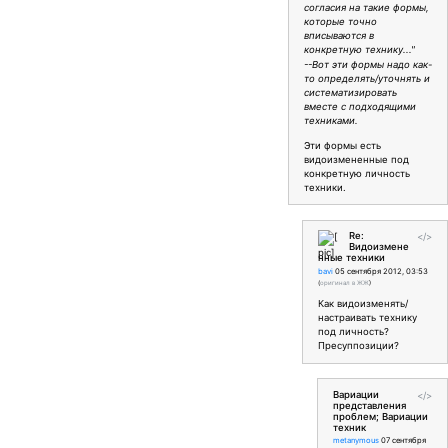
согласия на такие формы,
которые точно
вписываются в
конкретную технику..."
--Вот эти формы надо как-
то определять/уточнять и
систематизировать
вместе с подходящими
техниками.
Эти формы есть
видоизмененные под
конкретную личность
техники.
Re:
</>
Видоизмене
нные техники
bavi
05 сентября 2012, 03:53
(
оригинал в ЖЖ
)
Как видоизменять/
настраивать технику
под личность?
Пресуппозиции?
Вариации
</>
представления
проблем; Вариации
техник
metanymous
07 сентября