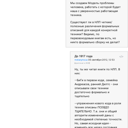
Мы создаем Модель проблемы
человека, работать с которой будет
наша с уверенностью работающая
техника.
Существуют ли в НЛП четкие/
полезные различения формальных
описаний для каждой конкретной
техники? Видимо, по
первовокодовым книгам есть, но
никто формально сборку не делал?
До 1917 года
</>
metanymous
05 сентября 2012, 12:53
(
оригинал в ЖЖ
)
Ну, ты же читал книги по НЛП. В
них:
--БиГи в первом коде, семейка
Андреасов, ранний Дилтс - они
описывали свои техники
достаточно формально и
тщательно
--упражнения нового кода в роли
техник описаны
ПСЕВДО
ТЩАТЕЛЬНО
. Т.е. они и общий
алгоритм изменений даны с
необходимой степенью точности.
Но, самая исходная идея -
изменять все через состояния