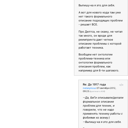
Выпишу-ка я это для себя.
А вот для нового кода там уже
нет такого формального
описание подходящих проблем
- решает ВСЕ.
Про Дилтса, не скажу, не читал
так много, он вроде для
реимпринта дает четкое
описание проблемы с которой
работает техника.
Вообщем нет онтологии
проблема-техника или
онтологии формального
описания проблем, как
например для 6-ти шагового.
Re: До 1917 года
</>
metanymous
07 сентября 2012,
09:23
(
оригинал в ЖЖ
)
--Да, БиГи описывали/делали
формальное описание
проблем для техник, и
говорили, что не надо
применять технику работы с
фобиями ко всему:)
--Выпишу-ка я это для себя.