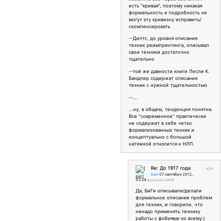
есть "кривая", поэтому никакая
формальность и подробность не
могут эту кривизну исправить/
скомпенсировать
--Дилтс, до уровня описания
техник реимпринтинга, описывал
свои техники достаточно
тщательно
--той же давности книги Лесли К.
Бандлер содержат описания
техник с нужной тщательностью
--...
...ну, в общем, тенденция понятна.
Все "современное" практически
не содержит в себе четко
формализованных техник и
концептуально с большой
натяжкой относится к НЛП.
Re: До 1917 года
</>
bavi
07 сентября 2012,
03:28
(
оригинал в ЖЖ
)
Да, БиГи описывали/делали
формальное описание проблем
для техник, и говорили, что
ненадо применять технику
работы с фобиями ко всему:)