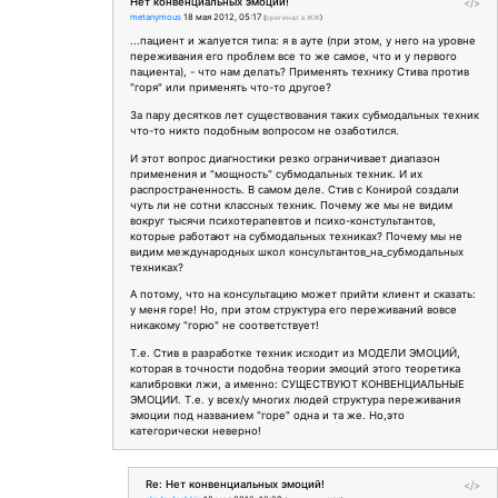
Нет конвенциальных эмоций!
</>
metanymous
18 мая 2012, 05:17
(
оригинал в ЖЖ
)
...пациент и жалуется типа: я в ауте (при этом, у него на уровне
переживания его проблем все то же самое, что и у первого
пациента), - что нам делать? Применять технику Стива против
"горя" или применять что-то другое?
За пару десятков лет существования таких субмодальных техник
что-то никто подобным вопросом не озаботился.
И этот вопрос диагностики резко ограничивает диапазон
применения и "мощность" субмодальных техник. И их
распространенность. В самом деле. Стив с Конирой создали
чуть ли не сотни классных техник. Почему же мы не видим
вокруг тысячи психотерапевтов и психо-констультантов,
которые работают на субмодальных техниках? Почему мы не
видим международных школ консультантов_на_субмодальных
техниках?
А потому, что на консультацию может прийти клиент и сказать:
у меня горе! Но, при этом структура его переживаний вовсе
никакому "горю" не соответствует!
Т.е. Стив в разработке техник исходит из МОДЕЛИ ЭМОЦИЙ,
которая в точности подобна теории эмоций этого теоретика
калибровки лжи, а именно: СУЩЕСТВУЮТ КОНВЕНЦИАЛЬНЫЕ
ЭМОЦИИ. Т.е. у всех/у многих людей структура переживания
эмоции под названием "горе" одна и та же. Но,это
категорически неверно!
Re: Нет конвенциальных эмоций!
</>