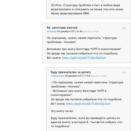
(3) Итог. Структуру проблем стоит в любом виде
моделировать и описывать на языке том или ином
языке моделирования (ЯМ).
Re: заготовки ключей
</>
zoroastp
05 декабря 2017, 10:46
(
оригинал в ЖЖ
)
По-хорошему, нужен некий перечень "структура
проблемы--техника".
Вспомнил про книгу Болстада "НЛП в психотерапии"
Он вроде как пытался собраться что-то подобное.
Вот книга:
https://yadi.sk/i/s8JTLlGe3QLDsm
Буду признателен за цитату
</>
metanymous
06 декабря 2017, 11:54
(
оригинал в ЖЖ
)
--По-хорошему, нужен некий перечень "структура
проблемы--техника".
--Вспомнил про книгу Болстада "НЛП в
психотерапии"
Он вроде как пытался собраться что-то подобное.
Вот книга:
https://yadi.sk/i/s8JTLlGe3QLDsm
Эту книгу читал.
Буду признателен, если вы приведёте цитату из
данной книги, в которой Б. "пытается собрать что-
то подобное".