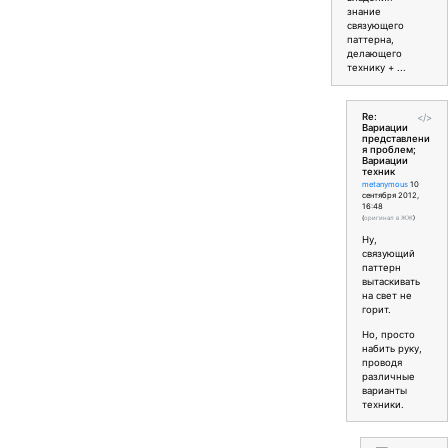
знание
связующего
паттерна,
делающего
технику + ...
Re:
</>
Вариации
представлени
я проблем;
Вариации
техник
metanymous
10
сентября 2012,
16:48
(
оригинал в ЖЖ
)
Ну,
связующий
паттерн
вытаскивать
на свет не
горит.
Но, просто
набить руку,
проводя
различные
варианты
техники.