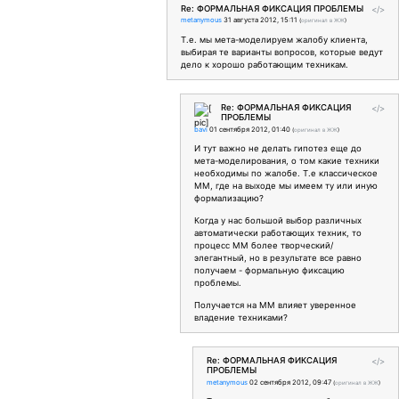
Re: ФОРМАЛЬНАЯ ФИКСАЦИЯ ПРОБЛЕМЫ
</>
metanymous
31 августа 2012, 15:11
(
оригинал в ЖЖ
)
Т.е. мы мета-моделируем жалобу клиента,
выбирая те варианты вопросов, которые ведут
дело к хорошо работающим техникам.
Re: ФОРМАЛЬНАЯ ФИКСАЦИЯ
</>
ПРОБЛЕМЫ
bavi
01 сентября 2012, 01:40
(
оригинал в ЖЖ
)
И тут важно не делать гипотез еще до
мета-моделирования, о том какие техники
необходимы по жалобе. Т.е классическое
ММ, где на выходе мы имеем ту или иную
формализацию?
Когда у нас большой выбор различных
автоматически работающих техник, то
процесс ММ более творческий/
элегантный, но в результате все равно
получаем - формальную фиксацию
проблемы.
Получается на ММ влияет уверенное
владение техниками?
Re: ФОРМАЛЬНАЯ ФИКСАЦИЯ
</>
ПРОБЛЕМЫ
metanymous
02 сентября 2012, 09:47
(
оригинал в ЖЖ
)