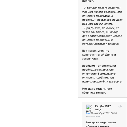
Выпиши.
--А вот для нового кода там
уже нет такого формального
описание подходящих
проблем - новый код решает
ВСЕ проблемы чохом.
--Про Дилтса, не скажу, не
читал так много, он вроде
для реимпринта дает четкое
описание проблемы с
которой работает техника.
Вот, на реимпринте
конструктивный Дилтс и
закончился.
Вообщем нет онтологии
проблема-техника или
онтологии формального
описания проблем, как
например для 6-ти шагового.
Нет даже отдельного
сборника техник.
Re: До 1917
</>
года
bavi
10 сентября 2012, 06:31
(
оригинал в ЖЖ
)
Нет даже отдельного
сборника техник.