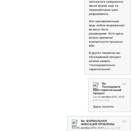
заложена в совершенно
явной форме еще на
первом/втором шаге
рефрейминга.
Или одновременным,
ведь любое возражение/
вв могут быть
решающими. Хотя здесь
вопрос времени/
компактности процесса
ММ.
В других терминах мы
обсуждаемый процесс
можем назвать
"последовательно-
параллельным".
Re:
</>
Последовате
льно-параллельный
процесс
bavi
12 сентября 2012, 15:07
(
оригинал в ЖЖ
)
Здесь понятно
Re: ФОРМАЛЬНАЯ
</>
ФИКСАЦИЯ ПРОБЛЕМЫ
bavi
05 сентября 2012, 03:51
(
оригинал в ЖЖ
)