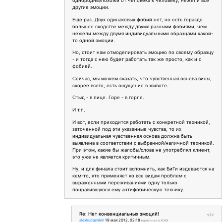
однородны/похожи от человека к человеку, нежели все
другие эмоции.
Еще раз. Двух одинаковых фобий нет, но есть гораздо
большее сходстве между двумя разными фобиями, чем
нежели между двумя индивидуальными образцами какой-
то одной эмоции.
Но, стоит нам отмоделировать эмоцию по своему образцу
- и тогда с нею будет работать так же просто, как и с
фобией.
Сейчас, мы можем сказать, что чувственная основа вины,
скорее всего, есть ощущение в животе.
Стыд - в лице. Горе - в горле.
И т.п.
И вот, если приходится работать с конкретной техникой,
заточенной под эти указанные чувства, то их
индивидуальная чувственная основа должна быть
выявлена в соответствии с выбранной/наличной техникой.
При этом, какие бы жалобы/слова не употреблял клиент,
это уже не является критичным.
Ну, и для финала стоит вспомнить, как БиГи издеваются на
кем-то, кто применяет ко все видам проблем с
выраженными переживаниями одну только
понравившуюся ему антифобическую технику.
Re: Нет конвенциальных эмоций!
</>
alexkudashkin
19 мая 2012, 02:18
(
оригинал в ЖЖ
)