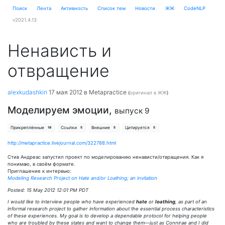
Поиск
Лента
Активность
Cписок тем
Новости
ЖЖ
CodeNLP
v2021.4.13
Ненависть и
отвращение
alexkudashkin
17 мая 2012
в Metapractice
(
оригинал в ЖЖ
)
Моделируем эмоции,
выпуск 9
Прикреплённые
Ссылки
Внешние
Цитируется
19
5
5
5
http://metapractice.livejournal.com/322788.html
Стив Андреас запустил проект по моделированию ненависти/отвращения. Как я
понимаю, в своём формате.
Приглашение к интервью:
Modeling Research Project on Hate and/or Loathing; an invitation
Posted:
15 May 2012 12:01 PM PDT
I would like to interview people who have experienced
hate
or
loathing
, as part of an
informal research project to gather information about the essential process characteristics
of these experiences. My goal is to develop a dependable protocol for helping people
who are troubled by these states and want to change them—just as Connirae and I did