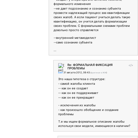
формального изменения
--не дает подсознанию и сознанию субъекта
провести надлежащий процесс эээ квантификации
своих жалоб. А если пациент учиться делать такую
квантификацию, он учится делать формализации
своих проблем. С формальными схемами проблем
довольно просто справляется
--внутренний метамоделист
--само сознание субъекта
...
Re: ФОРМАЛЬНАЯ ФИКСАЦИЯ
</>
ПРОБЛЕМЫ
bavi
31 августа 2012, 06:43
(
оригинал в ЖЖ
)
Это наша гипотеза о структуре:
- самой жалобы клиента
-- как он ее создает
-- как он ее поддерживает
-- как он ее прекращает
- исключения из жалобы
- как произошло обобщение и создание
проблемы
Т.е мы ищем формальное описание жалобы
используя свои модели, имеющиеся в наличии?