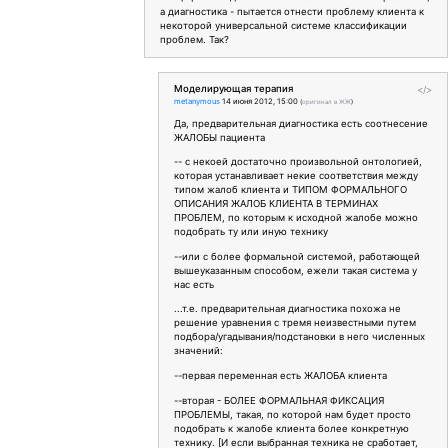
а диагностика - пытается отнести проблему клиента к
некоторой универсальной системе классификации
проблем. Так?
Моделирующая терапия
</>
metanymous
14 июня 2012, 15:00
(
оригинал в ЖЖ
)
Да, предварительная диагностика есть соотнесение
ЖАЛОБЫ пациента
-- с некоей достаточно произвольной онтологией,
которая устанавливает некие соответствия между
типом жалоб клиента и ТИПОМ ФОРМАЛЬНОГО
ОПИСАНИЯ ЖАЛОБ КЛИЕНТА В ТЕРМИНАХ
ПРОБЛЕМ, по которым к исходной жалобе можно
подобрать ту или иную технику
--или с более формальной системой, работающей
вышеуказанным способом, ежели такая система у
нас есть
...т.е. предварительная диагностика похожа не
решение уравнения с тремя неизвестными путем
подбора/угадывания/подстановки в него численных
значений:
--первая переменная есть ЖАЛОБА клиента
--вторая - БОЛЕЕ ФОРМАЛЬНАЯ ФИКСАЦИЯ
ПРОБЛЕМЫ, такая, по которой нам будет просто
подобрать к жалобе клиента более конкретную
технику. [И если выбранная техника не сработает,