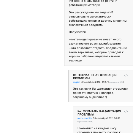
Тут важно знать заранее рейтинг
работающих методик.
Это рассуждение мы ведем НЕ
относительно автоматически
работающих техник и доступу к прочим
аналогичным ресурсам.
Получается:
--мета-моделирование имеет много
вариантов его реализации/развития
--это позволяет отдавать предпочтение
таким вариантам, которые приводят к
хорошо работающим/исполняемым
техникам
Re: ФОРМАЛЬНАЯ ФИКСАЦИЯ
</>
ПРОБЛЕМЫ
eugzol
02 сентября 2012, 11:47
(
оригинал в ЖЖ
)
Это как если бы шахматист стремился
привести партию к наперёд
заданному эндшпилю :)
Re: ФОРМАЛЬНАЯ ФИКСАЦИЯ
</>
ПРОБЛЕМЫ
alexkudashkin
03 сентября 2012, 00:51
(
оригинал в ЖЖ
)
Шахматист на каждом шагу
стремится привести партию к