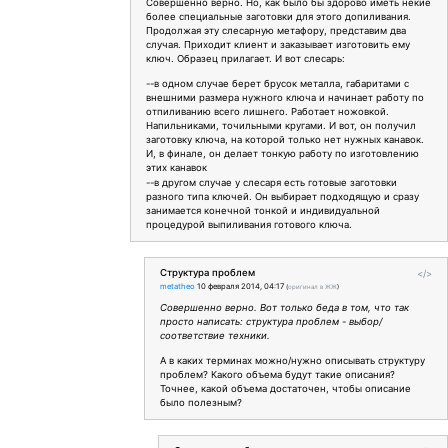
Совершенно верно. Но, как было бы здорово иметь некие
более специальные заготовки для этого допиливания.
Продолжая эту слесарную метафору, представим два
случая. Приходит клиент и заказывает изготовить ему
ключ. Образец прилагает. И вот слесарь:
--в одном случае берет брусок металла, габаритами с
внешними размера нужного ключа и начинает работу по
отпиливанию всего лишнего. Работает ножовкой.
Напильниками, точильными кругами. И вот, он получил
заготовку ключа, на которой только нет нужных канавок.
И, в финале, он делает тонкую работу по изготовлению
этих канавок
--в другом случае у слесаря есть готовые заготовки
разного типа ключей. Он выбирает подходящую и сразу
занимается конечной тонкой и индивидуальной
процедурой выпиливания готового ключа.
Структура проблем
</>
metatheo
10 февраля 2014, 04:17
(
оригинал в ЖЖ
)
Совершенно верно. Вот только беда в том, что так
просто написать: структура проблем - выбор/
соответствие техники.
А в каких терминах можно/нужно описывать структуру
проблем? Какого объема будут такие описания?
Точнее, какой объема достаточен, чтобы описание
было полезным?