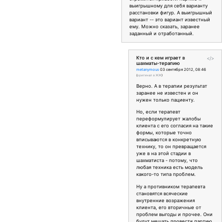
выигрышному для себя варианту
расстановки фигур. А выигрышный
вариант -- это вариант известный
ему. Можно сказать, заранее
заданный и отработанный.
Кто и с кем играет в
</>
шахматы-терапию
metanymous
03 сентября 2012, 08:46
(
оригинал в ЖЖ
)
Верно. А в терапии результат
заранее не известен и он
нужен только пациенту.
Но, если терапевт
переформулирует жалобы
клиента с его согласия на такие
формы, которые точно
вписываются в конкретную
технику, то он превращается
уже в на этой стадии в
шахматиста - потому, что
любая техника есть модель
какого-то типа проблем.
Ну а противником терапевта
становятся всяческие
внутренние возражения
клиента, его вторичные от
проблем выгоды и прочее. Они
будут мешать провести партию