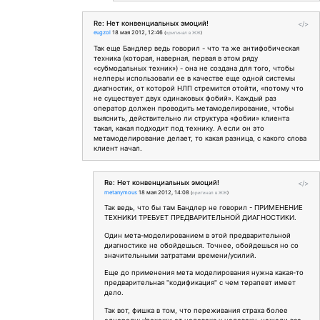
Re: Нет конвенциальных эмоций!
</>
eugzol
18 мая 2012, 12:46
(
оригинал в ЖЖ
)
Так еще Бандлер ведь говорил - что та же антифобическая
техника (которая, наверная, первая в этом ряду
«субмодальных техник») - она не создана для того, чтобы
нелперы использовали ее в качестве еще одной системы
диагностик, от которой НЛП стремится отойти, «потому что
не существует двух одинаковых фобий». Каждый раз
оператор должен проводить метамоделирование, чтобы
выяснить, действительно ли структура «фобии» клиента
такая, какая подходит под технику. А если он это
метамоделирование делает, то какая разница, с какого слова
клиент начал.
Re: Нет конвенциальных эмоций!
</>
metanymous
18 мая 2012, 14:08
(
оригинал в ЖЖ
)
Так ведь, что бы там Бандлер не говорил - ПРИМЕНЕНИЕ
ТЕХНИКИ ТРЕБУЕТ ПРЕДВАРИТЕЛЬНОЙ ДИАГНОСТИКИ.
Один мета-моделированием в этой предварительной
диагностике не обойдешься. Точнее, обойдешься но со
значительными затратами времени/усилий.
Еще до применения мета моделирования нужна какая-то
предварительная "кодификация" с чем терапевт имеет
дело.
Так вот, фишка в том, что переживания страха более