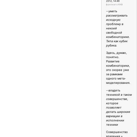
2012, 14:49
(
оригинал в ЖЖ
)
--уметь
рассматривать
исходную
проблему в
некоей
свободной
комбинаторике.
Типа как кубик
рубика.
Здесь, думаю,
понятно.
Развитие
комбинаторики,
это скорее уже
за рамками
одного мета-
моделирования.
--владеть
техникой в таком
совершенстве,
которое
позволяет
делать широкие
вариации в
исполнении
техники
Совершенство
владения =