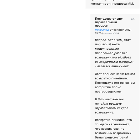
компактности процесса ММ.
Последовательно-
</>
параллельный
процесс
metanymous
07 сентября 2012,
13:23
(
оригинал в ЖЖ
)
Вопрос, вот в чем, этот
процесс а) мета-
моделирование
проблемы б)работа с
возражениями в)работа
со вторичными выгодами
- является линейным?
Этот процесс является эээ
возвратно-линейным.
Поскольку в его основном
алгоритме полно
повторов/циклов.
В 6-ти шаговом мы
линейно решаем/
отрабатываем каждое
возражение.
Возвратно линейно. Кто-
то здесь не учитывает,
что возникновение
возможных возражений
была предусмотрена/