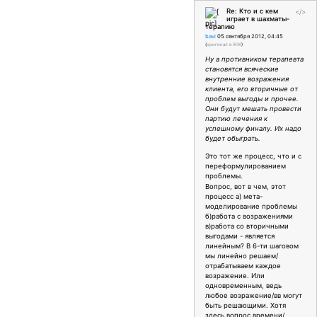
Re: Кто и с кем
</>
играет в шахматы-
терапию
bavi
05 сентября 2012, 04:45
(
оригинал в ЖЖ
)
Ну а противником терапевта
становятся всяческие
внутренние возражения
клиента, его вторичные от
проблем выгоды и прочее.
Они будут мешать провести
партию лечения к
успешному финалу. Их надо
будет обыграть.
Это тот же процесс, что и с
переформулированием
проблемы.
Вопрос, вот в чем, этот
процесс а) мета-
моделирование проблемы
б)работа с возражениями
в)работа со вторичными
выгодами - является
линейным? В 6-ти шаговом
мы линейно решаем/
отрабатываем каждое
возражение. Или
одновременным, ведь
любое возражение/вв могут
быть решающими. Хотя
здесь вопрос времени/