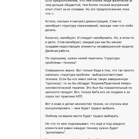
Есть предположение, что чем ближе люди физически (и
чем дольше общаются), тем более схожий внутренний
опыт стоит за их словами. Но это предположение пока
что :)
Кстати, сколько я смотрел демонстраций, Стив-то
калибрует структуру переживаний, прежде чем что-либо
делать.
Конечно, калибрует. И следует калибровать. Но, в этом-то
и дело. Стив калибрует, каждый раз как бы заново
создавая недостающие элементы незавершенной модели.
Двойная работа.
По-хорошему, нужен некий перечень "структура
проблемы--техника".
Совершенно верно. Вот только беда в том, что так просто
написать: структура проблем - выбор/соответствие
техники. Если бы кто имел сейчас такую завершенную
"прописку", то он бы обладал Теорией/Практикой Нейро-
лингвистической терапии. Это был бы поразительный по
ценности продукт. Вот, только БиГи его не создали и за
сорок лет практики НЛП.
Вот я знаю и делал множество техник, но случись мне
консультировать -- мне будет трудно выбрать.
Любому на вашем месте будет трудно выбирать.
Но что-то мне подсказывает, что ещё и под каждого
клиента всё равно каждую технику нужно будет
"допиливать".