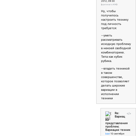
2012, 09:30
(
оригинал в ЖЖ
)
Ну, чтобы
получилось
настроить технику
под личность
требуется:
--уметь
рассматривать
исходную проблему
в некоей свободной
комбинаторике.
Типа как кубик
рубика.
--владеть техникой
в таком
совершенстве,
которое позволяет
делать широкие
вариации в
исполнении
техники
Re:
</>
Вариац
ии
представления
проблем;
Вариации техник
bavi
10 сентября