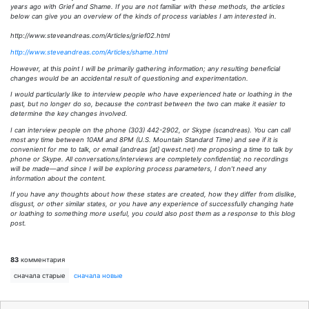
years ago with Grief and Shame. If you are not familiar with these methods, the articles
below can give you an overview of the kinds of process variables I am interested in.
http://www.steveandreas.com/Articles/grief02.html
http://www.steveandreas.com/Articles/shame.html
However, at this point I will be primarily gathering information; any resulting beneficial
changes would be an accidental result of questioning and experimentation.
I would particularly like to interview people who have experienced hate or loathing in the
past, but no longer do so, because the contrast between the two can make it easier to
determine the key changes involved.
I can interview people on the phone (303) 442-2902, or Skype (scandreas). You can call
most any time between 10AM and 8PM (U.S. Mountain Standard Time) and see if it is
convenient for me to talk, or email (andreas [at] qwest.net) me proposing a time to talk by
phone or Skype. All conversations/interviews are completely confidential; no recordings
will be made—and since I will be exploring process parameters, I don’t need any
information about the content.
If you have any thoughts about how these states are created, how they differ from dislike,
disgust, or other similar states, or you have any experience of successfully changing hate
or loathing to something more useful, you could also post them as a response to this blog
post.
83
комментария
сначала старые
сначала новые