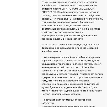
то мы не будем снова возвращаться к исходной
жалобе - мы откатимся только до формального
описания проблемы и ПО ТОМУ ЖЕ САМОМУ
ОПРЕДЕЛЕНИЮ выберем новую технику. И так до
тех пор, пока мы не изменим клиента требуемым
образом. И только если у нас иссякнет запас техник,
тогда мы будем пересматривать формальное
описание жалобы. А когда все мыслимые
формальные описания жалобы и техники к ним не
сработают, то тогда мы откатимся к
переформулировке/пере-мета-моделированию
исходной жалобы в новую жалобу.]
--третья есть техника, подходящая под пол некое
фиксированное формальное описание исходной
жалобы клиента.
...это я впервые описал Алгоритм Моделирующей
Терапии. Он резко отличается от того, что делают
большинство терапевтов-нелперов. Потому что эти
нлп-терапевты работают со связкой жалоба-
техника. Т.е. у них обманчивая простота в
используемом методе терапии - "уравнение" только
с двумя переменными. Но, это простота приводит к
тому, что техники и жалобы сочетаются
совершенно произвольным и малопродуктивным
путем. Да еще и исходная жалоба "люфтит", а в
итоге и "теряется". А для пациента это очень плохо.
Потеря исходной формы жалобы:
-- нарушает раппорт между оператором и
субъектом
--создает у оператора впечатление ложного/