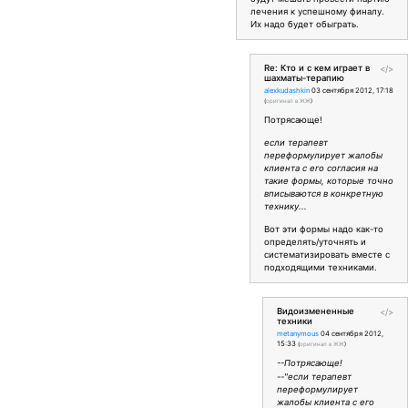
лечения к успешному финалу.
Их надо будет обыграть.
Re: Кто и с кем играет в
</>
шахматы-терапию
alexkudashkin
03 сентября 2012, 17:18
(
оригинал в ЖЖ
)
Потрясающе!
если терапевт
переформулирует жалобы
клиента с его согласия на
такие формы, которые точно
вписываются в конкретную
технику...
Вот эти формы надо как-то
определять/уточнять и
систематизировать вместе с
подходящими техниками.
Видоизмененные
</>
техники
metanymous
04 сентября 2012,
15:33
(
оригинал в ЖЖ
)
--Потрясающе!
--"если терапевт
переформулирует
жалобы клиента с его