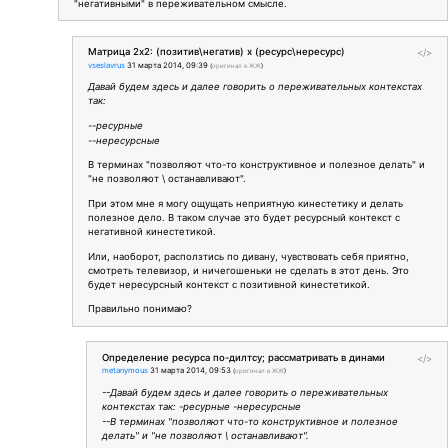
"негативными" в переживательном смысле.
Матрица 2х2: (позитив\негатив) х (ресурс\нересурс)
</>
vseslavrus
31 марта 2014, 09:39
(
оригинал в ЖЖ
)
Давай будем здесь и далее говорить о переживательных контекстах
так:
--ресурные
--нересурсные
В терминах "позволяют что-то конструктивное и полезное делать" и
"не позволяют \ останавливают".
При этом мне я могу ощущать неприятную кинестетику и делать
полезное дело. В таком случае это будет ресурсный контекст с
негативной кинестетикой.
Или, наоборот, расползтись по дивану, чувствовать себя приятно,
смотреть телевизор, и ничегошеньки не сделать в этот день. Это
будет нересурсный контекст с позитивной кинестетикой.
Правильно понимаю?
Определение ресурса по-дилтсу; рассматривать в динами
</>
metanymous
31 марта 2014, 09:53
(
оригинал в ЖЖ
)
--Давай будем здесь и далее говорить о переживательных
контекстах так: -ресурные -нересурсные
--В терминах "позволяют что-то конструктивное и полезное
делать" и "не позволяют \ останавливают".