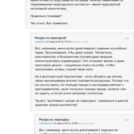
кинестетика по ходу развития ситуации типично заканчивается
переживанием нересурсного контекста + явной нересурсной
негативной кинестетики.
Правильно понимаю?
Так точно. Все правильно.
Ресурс из нересурса?
</>
vseslavrus
31 марта 2014, 10:32
(
оригинал в ЖЖ
)
Вот, например, меня жутко демотивирует сидение на учебных
парах. Просиживание, я бы даже сказал. Тягомотина,
неинтересная, в большинстве случаев даже вредная -
неконструктивно кодифицирует. Это отнимает время, и даже
некоторые деньги - специально ехать на учебу, чтобы
просиживать штаны, слушая такую муть.
Но в долгосрочной перспективе - если обозреть до сессии,
такое просиживание вполне становится ресурсным. Потому что
не уча эту хрень, но посещая лекции и выстраивая раппорт с
преподавателем, зачет получить гораздо проще, нежели чем
не ходить, а потом учить материал полностью.
Так вот, "вытягивать" ресурс из нересурса - нормально в данной
практике поиска контекстов?
Ресурс из нересурса
</>
metanymous
31 марта 2014, 10:49
(
оригинал в ЖЖ
)
Вот, например, меня жутко демотивирует сидение на