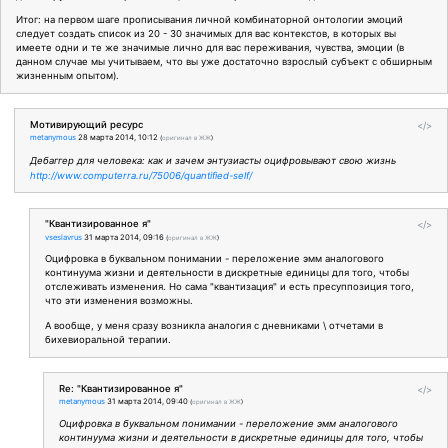
Итог: на первом шаге прописывания личной комбинаторной онтологии эмоций
следует создать список из 20 - 30 значимых для вас контекстов, в которых вы
имеете одни и те же значимые лично для вас переживания, чувства, эмоции (в
данном случае мы учитываем, что вы уже достаточно взрослый субъект с обширным
жизненным опытом).
Мотивирующий ресурс
</>
metanymous
28 марта 2014, 10:12
(
оригинал в ЖЖ
)
Дебаггер для человека: как и зачем энтузиасты оцифровывают свою жизнь
http://www.computerra.ru/75006/quantified-self/
"Квантизированное я"
</>
vseslavrus
31 марта 2014, 09:16
(
оригинал в ЖЖ
)
Оцифровка в буквальном понимании - переложение эмм аналогового
континуума жизни и деятельности в дискретные единицы для того, чтобы
отслеживать изменения. Но сама "квантизация" и есть пресуппозиция того,
что эти изменения возможны.
А вообще, у меня сразу возникла аналогия с дневниками \ отчетами в
бихевиоральной терапии.
Re: "Квантизированное я"
</>
metanymous
31 марта 2014, 09:40
(
оригинал в ЖЖ
)
Оцифровка в буквальном понимании - переложение эмм аналогового
континуума жизни и деятельности в дискретные единицы для того, чтобы