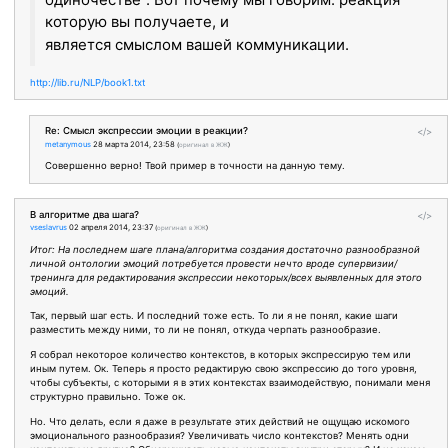
которую вы получаете, и
является смыслом вашей коммуникации.
http://lib.ru/NLP/book1.txt
Re: Смысл экспрессии эмоции в реакции?
</>
metanymous
28 марта 2014, 23:58
(
оригинал в ЖЖ
)
Совершенно верно! Твой пример в точности на данную тему.
В алгоритме два шага?
</>
vseslavrus
02 апреля 2014, 23:37
(
оригинал в ЖЖ
)
Итог: На последнем шаге плана/алгоритма создания достаточно разнообразной
личной онтологии эмоций потребуется провести нечто вроде супервизии/
тренинга для редактирования экспрессии некоторых/всех выявленных для этого
эмоций.
Так, первый шаг есть. И последний тоже есть. То ли я не понял, какие шаги
разместить между ними, то ли не понял, откуда черпать разнообразие.
Я собрал некоторое количество контекстов, в которых экспрессирую тем или
иным путем. Ок. Теперь я просто редактирую свою экспрессию до того уровня,
чтобы субъекты, с которыми я в этих контекстах взаимодействую, понимали меня
структурно правильно. Тоже ок.
Но. Что делать, если я даже в результате этих действий не ощущаю искомого
эмоционального разнообразия? Увеличивать число контекстов? Менять одни