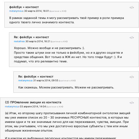
фейсбук = контекст
</>
metanymous
30 марта 2014, 16:01
(
оригинал в ЖЖ
)
В рамках заданной темы я могу рассматривать твой пример в роли примера
одного твоего лично значимого контекста.
Re: фейсбук = контекст
</>
metatheo
30 марта 2014, 16:21
(
оригинал в ЖЖ
)
Хорошо. Можно вообще и не рассматривать :).
Просто такие штуки они не только в фейсбуке, но и в других соцсетях и
средствах общения. Вот только в ЖЖ их нет. Но того гляди будут :). Я и
подумал, что это релевантно теме.
Re: фейсбук = контекст
</>
metanymous
31 марта 2014, 09:55
(
оригинал в ЖЖ
)
Как скажешь. Можем рассматривать. Можем не рассматривать.
(2) ПРОявление эмоции из контекста
</>
metanymous
03 апреля 2014, 14:04
(
оригинал в ЖЖ
)
(а) Итак, ко второму шагу прописывания личной комбинаторной онтологии эмоций
мы уже имеем список из 20 - 30 значимых РЕСУРСНЫХ контекстов, в которых мы
имеем одни и те же значимые лично для нас переживания, чувства, эмоции. При
этом, мы учитываем, что мы уже достаточно взрослые субъекты с тем или иным
обширным жизненным опытом.
И в каждом из выбранных ресурсных контекстов мы имеем переживания: