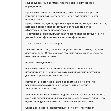
Под ресурсом мы понимаем простое ранне-дилтсовское
определение:
--ресурсные действия, поведение, опыт, навыки - как раз те,
которые позволяют нечто делать более эффективно, нежели
неэффективно
--ресурсные ощущения, чувства, переживания, эмоции - как раз те,
которые позволяют/способствуют нечто делать более
эффективно, нежели неэффективно
--ресурсная информация, которая позволяет/способствует нечто
делать более эффективно, нежели неэффективно
...список может быть развернут.
При этом мне я могу ощущать неприятную кинестетику и делать
полезное дело. В таком случае это будет ресурсный контекст с
негативной кинестетикой.
Рассмотрим в динамике.
Ресурсные действия + негативная кинестетика в начале
исполнения типично превращаются в приращение ресурсных
действий + ресурсную кинестетику.
Ресурная кинестетика в неких проблемных контекстах при
ближайшем рассмотрении не может быть отнесена к
"неприятной" кинестетике.
Или, наоборот, расползтись по дивану, чувствовать себя приятно,
смотреть телевизор, и ничегошеньки не сделать в этот день. Это
будет нересурсный контекст с позитивной кинестетикой.
Совершенно верно. Нересурсный контекст + позитивная