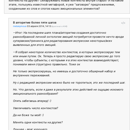
контексты на другие? Обнаруживать новые контексты внутри старых? И на каком
этапе, пользуясь известной метафорой, я уже "заговорю" предложениями,
созданными из слов и слогов наших эмоциональных элементов?
В алгоритме более пяти шагов
</>
metanymous
03 апреля 2014, 14:13
(
оригинал в ЖЖ
)
--Итог: На последнем шаге плана/алгоритма создания достаточно
разнообразной личной онтологии эмоций потребуется провести нечто вроде
супервизии/тренинга для редактирования экспрессии некоторых/всех
выявленных для этого эмоций.
--Я собрал некоторое количество контекстов, в которых экспрессирую тем
или иным путем. Ок. Теперь я просто редактирую свою экспрессию до того
уровня, чтобы субъекты, с которыми я в этих контекстах взаимодействуют,
понимали меня структурно правильно. Тоже ок
Не только экспрессируешь, но имеешь и достаточно обширный набор и
внутренних переживаний.
Ну с редакцией экспрессии можно было не торопиться, это же последний шаг.
Но. Что делать, если я даже в результате этих действий не ощущаю искомого
эмоционального разнообразия?
Опять забегаешь вперед! :)
Увеличивать число контекстов?
Да ни боже ты мой! :)
Менять одни контексты на другие?
Лучшее - враг хорошего.