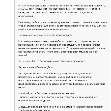
И их этих положительных или негативных контекстов выбери только те,
которые ПРИ НАЛИЧИИ ЛЮБОЙ ИНФОРМАЦИИ, КОТОРЫЕ ОНИ ТЕБЕ
ПЕРЕДАЮТ В ОБРАТНОЙ СВЯЗИ, они точно являются для тебя
ресурсными.
Например, сейчас у нас понемногу кончает счеты со своей жизнью наша
старая старая кошка. Для всех нас это переживание негативное. Для мл.
сына и для жены оно еще и нересурсное.
- некоторые контексты просто нейтральные.
И из нейтральных контекстов выбери только те, которые являются
ресурсными. При этом, тебя не должна смущать их первоначальная
малая эмоциональная сила/значимость. В дальнейшей переработке эти
контексты могут стать источником довольно значимых ресурсных
эмоций.
Да, и еще. Как-то бедновато с контекстами получилось.
Эх, это самое обычное. Дело.
Уже долгие годы я отслеживаю эту тему. Типично, особенно
показательно, когда удается на некоей выборке психологов/
психотерапевтов ее запустить как некий тест. Кажется, что
профессионалы изменений должны хотя бы формально знать довольно
много:
--эмоций, хотя бы по их словарным названиям
--или же много переживательных контекстов, на личном или же
общечеловеческом уровне
...ведь, для проффи изменений знание эмоционального разнообразия
требование обязательное.