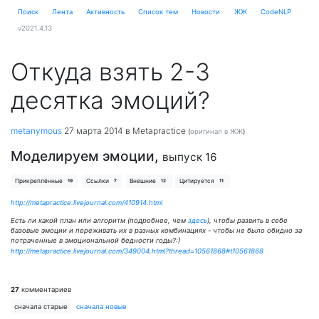
Поиск
Лента
Активность
Cписок тем
Новости
ЖЖ
CodeNLP
v2021.4.13
Откуда взять 2-3
десятка эмоций?
metanymous
27 марта 2014
в Metapractice
(
оригинал в ЖЖ
)
Моделируем эмоции,
выпуск 16
Прикреплённые
Ссылки
Внешние
Цитируется
19
7
12
11
http://metapractice.livejournal.com/410914.html
Есть ли какой план или алгоритм (подробнее, чем
здесь
), чтобы развить в себе
базовые эмоции и переживать их в разных комбинациях - чтобы не было обидно за
потраченные в эмоциональной бедности годы?:)
http://metapractice.livejournal.com/349004.html?thread=10561868#t10561868
27
комментариев
сначала старые
сначала новые