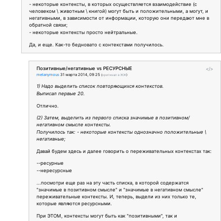
- некоторые контексты, в которых осуществляется взаимодействие (с
человеком \ животным \ книгой) могут быть и положительными, а могут, и
негативными, в зависимости от информации, которую они передают мне в
обратной связи;
- некоторые контексты просто нейтральные.
Да, и еще. Как-то бедновато с контекстами получилось.
Позитивные/негативные vs РЕСУРСНЫЕ
</>
metanymous
31 марта 2014, 09:25
(
оригинал в ЖЖ
)
1) Надо выделить список повторяющихся контекстов.
Выписал первые 20.
Отлично.
(2) Затем, выделить из первого списка значимые в позитивном/
негативном смысле контексты.
Получилось так: - некоторые контексты однозначно положительные \
негативные;
Давай будем здесь и далее говорить о переживательных контекстах так:
--ресурные
--нересурсные
...посмотри еще раз на эту часть списка, в которой содержатся
"значимые в позитивном смысле" и "значимые в негативном смысле"
переживательные контексты. И, теперь, выдели из них только те,
которые являются ресурсными.
При ЭТОМ, контексты могут быть как "позитивными", так и