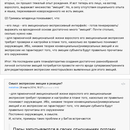
вторых, он прошел тяжелый опыт рождения. И вот теперь его лицо, на взгляд
взрослого, выражает множество "эмоций". Но, в силу отсутствия социального опыта
и языка, переживания новорожденного не есть эмоции.
(2) Гримасы младенца показывают, что:
--его лицо - его эмоционально-экспрессивный интерфейс - готов генерировать/
выражать на врожденной основе достаточно много "эмоций". Почти столько,
сколько нужно нам.
--для гармоничной эмоциональной жизни взрослого его эмоциональная экспрессия
требует проверки и настройки в плане того, насколько ее правильно понимают
окружающие. Ибо, никакие теории конвенциальных/универсальных эмоций и их
экспрессии не гарантируют того, что эмоции субъекта будут правильно прочитаны
его окружением
Итог: На последнем шаге плана/алгоритма создания достаточно разнообразной
личной онтологии эмоций потребуется провести нечто вроде супервизии/тренинга
для редактирования экспрессии некоторых/всех выявленных для этого эмоций.
Смысл экспрессии эмоции в реакции?
</>
metatheo
28 марта 2014, 18:27
(
оригинал в ЖЖ
)
--для гармоничной эмоциональной жизни взрослого его эмоциональная
экспрессия требует проверки и настройки в плане того, насколько ее правильно
понимают окружающие. Ибо, никакие теории конвенциальных/универсальных
эмоций и их экспрессии не гарантируют того, что эмоции субъекта будут
правильно прочитаны его окружением
Постоянно окружающие, в смысле.
И, кстати, примеры таких проблем и у БиГов встречаются:
Пары запутываются в своих отношениях потому,