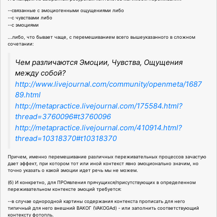
--связанные с эмоциогенными ощущениями либо
--с чувствами либо
--с эмоциями
...либо, что бывает чаще, с перемешиванием всего вышеуказанного в сложном
сочетании:
Чем различаются Эмоции, Чувства, Ощущения
между собой?
http://www.livejournal.com/community/openmeta/1687
89.html
http://metapractice.livejournal.com/175584.html?
thread=3760096#t3760096
http://metapractice.livejournal.com/410914.html?
thread=10318370#t10318370
Причем, именно перемешивание различных переживательных процессов зачастую
дает эффект, при котором тот или иной контекст явно эмоционально значим, но
точно указать о какой эмоции идет речь мы не можем.
(б) И конкретно, для ПРОявления прячущихся/присутствующих в определенном
переживательном контексте эмоций требуется:
--в случае однородной картины содержания контекста прописать для него
типичный для него внешний ВАКОГ (VAKOGAd) - или заполнить соответствующий
контексту фотопль.