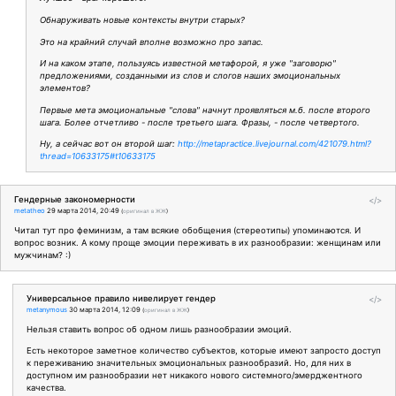
Обнаруживать новые контексты внутри старых?
Это на крайний случай вполне возможно про запас.
И на каком этапе, пользуясь известной метафорой, я уже "заговорю"
предложениями, созданными из слов и слогов наших эмоциональных
элементов?
Первые мета эмоциональные "слова" начнут проявляться м.б. после второго
шага. Более отчетливо - после третьего шага. Фразы, - после четвертого.
Ну, а сейчас вот он второй шаг:
http://metapractice.livejournal.com/421079.html?
thread=10633175#t10633175
Гендерные закономерности
</>
metatheo
29 марта 2014, 20:49
(
оригинал в ЖЖ
)
Читал тут про феминизм, а там всякие обобщения (стереотипы) упоминаются. И
вопрос возник. А кому проще эмоции переживать в их разнообразии: женщинам или
мужчинам? :)
Универсальное правило нивелирует гендер
</>
metanymous
30 марта 2014, 12:09
(
оригинал в ЖЖ
)
Нельзя ставить вопрос об одном лишь разнообразии эмоций.
Есть некоторое заметное количество субъектов, которые имеют запросто доступ
к переживанию значительных эмоциональных разнообразий. Но, для них в
доступном им разнообразии нет никакого нового системного/эмерджентного
качества.