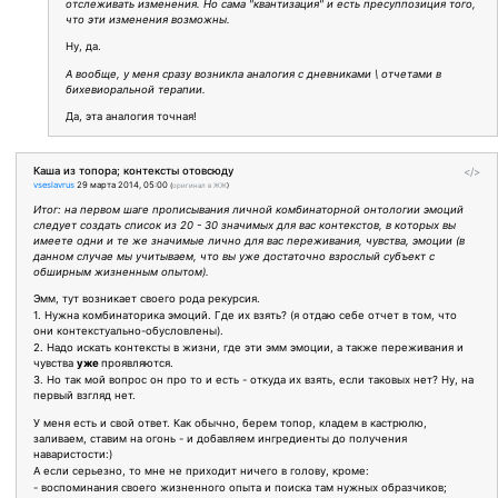
отслеживать изменения. Но сама "квантизация" и есть пресуппозиция того,
что эти изменения возможны.
Ну, да.
А вообще, у меня сразу возникла аналогия с дневниками \ отчетами в
бихевиоральной терапии.
Да, эта аналогия точная!
Каша из топора; контексты отовсюду
</>
vseslavrus
29 марта 2014, 05:00
(
оригинал в ЖЖ
)
Итог: на первом шаге прописывания личной комбинаторной онтологии эмоций
следует создать список из 20 - 30 значимых для вас контекстов, в которых вы
имеете одни и те же значимые лично для вас переживания, чувства, эмоции (в
данном случае мы учитываем, что вы уже достаточно взрослый субъект с
обширным жизненным опытом).
Эмм, тут возникает своего рода рекурсия.
1. Нужна комбинаторика эмоций. Где их взять? (я отдаю себе отчет в том, что
они контекстуально-обусловлены).
2. Надо искать контексты в жизни, где эти эмм эмоции, а также переживания и
чувства
уже
проявляются.
3. Но так мой вопрос он про то и есть - откуда их взять, если таковых нет? Ну, на
первый взгляд нет.
У меня есть и свой ответ. Как обычно, берем топор, кладем в кастрюлю,
заливаем, ставим на огонь - и добавляем ингредиенты до получения
наваристости:)
А если серьезно, то мне не приходит ничего в голову, кроме:
- воспоминания своего жизненного опыта и поиска там нужных образчиков;