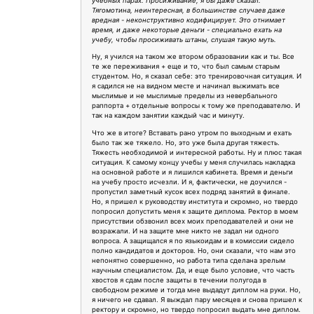
учебных парах. Просиживание, я бы даже сказал.
Тягомотина, неинтересная, в большинстве случаев даже
вредная - неконструктивно кодифицирует. Это отнимает
время, и даже некоторые деньги - специально ехать на
учебу, чтобы просиживать штаны, слушая такую муть.
Ну, я учился на таком же втором образовании как и ты. Все
те же переживания + еще и то, что был самым старым
студентом. Но, я сказал себе: это тренировочная ситуация. И
я садился не на видном месте и начинал выжимать все
мыслимые и не мыслимые пределы из невербального
раппорта + отдельные вопросы к тому же преподавателю. И
так на каждом занятии каждый час и минуту.
Что же в итоге? Вставать рано утром по выходным и ехать
было так же тяжело. Но, это уже была другая тяжесть.
Тяжесть необходимой и интересной работы. Ну и плюс такая
ситуация. К самому концу учебы у меня случилась накладка
на основной работе и я лишился кабинета. Время и деньги
на учебу просто исчезли. И я, фактически, не доучился -
пропустил заметный кусок всех подряд занятий в финале.
Но, я пришел к руководству института и скромно, но твердо
попросил допустить меня к защите диплома. Ректор в моем
присутствии обзвонил всех моих преподавателей и они не
возражали. И на защите мне никто не задал ни одного
вопроса. А защищался я по языкоидам и в комиссии сидело
полно кандидатов и докторов. Но, они сказали, что нам это
непонятно совершенно, но работа типа сделана зрелым
научным специалистом. Да, и еще было условие, что часть
хвостов я сдам после защиты в течении полугода в
свободном режиме и тогда мне выдадут диплом на руки. Но,
я ничего не сдавал. Я выждал пару месяцев и снова пришел к
ректору и скромно, но твердо попросил выдать мне диплом.