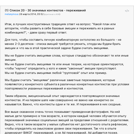
(1) Список 20 - 30 значимых контекстов - переживаний
</>
metanymous
28 марта 2014, 05:52
(
оригинал в ЖЖ
)
Итак, в лучших конструктивных традициях ответ на вопрос: "Какой план или
алгоритм, чтобы развить в себе базовые эмоции и переживать их в разных
комбинациях?", - даем сразу первый ответ.
Для того, чтобы составить личную комбинаторную онтологию из большого - не
менее 2-3 десятков - списка эмоций требуется уяснить, откуда мы будем брать
эмоции и что мы в этой практической задаче будем считать эмоциями.
Мы не будем считать эмоциями слова, которые стандартно обозначают те или иные
эмоции.
Мы не будем считать эмоциями те или иные теории, на которые ориентируются,
чтобы "научно" определить у кого и какие "законные" эмоции присутствуют.
Мы не будем считать эмоциями любой "групповой" опыт или пример.
Мы будем считать "эмоциями" различные заметные переживания, которые
появляются у конкретного субъекта в различных конкретных контекстах при условии
повторяемости указанных переживаний и контекстов.
Таким образом, эмоциональный опыт зарождается в повторяющихся значимых
контекстах. И на первом шаге нам совершенно не важно как конкретно он
называется. Важно, что контексты одни и те же. И переживания в них сходные.
Все выше сказанное очень точно показывает приведенная фотография. На ней
малые дети примерно в том возрасте, в котором каждый человек обучается опыту
переживаний значимых социальных эмоций за пределами отношений с родителями.
Видно, что в таком возрасте у малых субъектов нет достаточного опыта рефлексии,
чтобы определять на смысловом уровне свои переживания. Так что в опыте
доминирует ВАКОГ переживаний, а не Ad переживаний. Ad добавится позже.