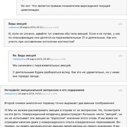
Но нет. Что является прямым показателем вырождения текущей
цивилизации.
Виды эмоций
</>
vseslavrus
29 марта 2014, 05:22
(
оригинал в ЖЖ
)
И, если не сложно, давайте тут охватим оба типа эмоций. Если я не путаю, у нас
по классификации они делятся на переживательные (?) и деятельные. Как это
учесть при составлении онтологии контекстов?
Re: Виды эмоций
</>
metanymous
29 марта 2014, 05:48
(
оригинал в ЖЖ
)
Мы начинаем с переживательных эмоций.
С деятельными будем разбираться вслед. Как это не удивительно, но с ними
все гораздо проще.
Интерфейс эмоциональной экспрессии и его содержание
</>
metanymous
28 марта 2014, 14:52
(
оригинал в ЖЖ
)
Второй снимок аналогично первому точно выражает два важные соображения:
(1) Мы не можем рассматривать эмоции в отрыве от их экспрессии. Но, посмотрите
на эти фото. Новорожденный младенец демонстрирует большое число "эмоций", но
он не испытывает эти эмоции во "взрослом" значении этого слова. И мы вовсе не
отрицаем наличие даже у новорожденного опыта определенных переживаний. Во-
первых, он девять месяцев изучал эмоции своей матери до своего рождения. И во-