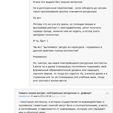
И мне его выдали без лишних вопросов.
Но в долгосрочной перспективе - если обозреть до сессии,
такое просиживание вполне становится ресурсным.
Ну вот.
Потому что не уча эту хрень, но посещая лекции и
выстраивая раппорт с преподавателем, зачет получить
гораздо проще, нежели чем не ходить, а потом учить
материал полностью.
И ты, Брут :)
Так вот, "вытягивать" ресурс из нересурса - нормально в
данной практике поиска контекстов?
Нормально.
Но, смотри, мы ищем повторяющиеся ресурсные контексты.
Ежели ты и далее планируешь постепенно поднимать свой
формальный образовательный уровень или защищать
научное звание, то тогда это годится. Ну, а ежели далее и в
страшном сне ты не планируешь эти учебные муки, тогда
этот контекст исключается.
Смерть кошки ресурс; нейтральные ресурсные к.; дефицит
</>
metanymous
31 марта 2014, 09:38
(
оригинал в ЖЖ
)
- некоторые контексты, в которых осуществляется взаимодействие (с
человеком \ животным \ книгой) могут быть и положительными, а могут,
и негативными, в зависимости от информации, которую они передают
мне в обратной связи;