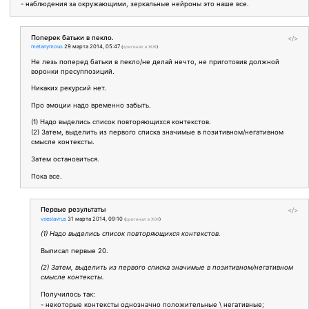
- наблюдения за окружающими, зеркальные нейроны это наше все.
Поперек батьки в пекло.
</>
metanymous
29 марта 2014, 05:47
(
оригинал в ЖЖ
)
Не лезь поперед батьки в пекло/не делай нечто, не приготовив должной
воронки пресуппозиций.
Никаких рекурсий нет.
Про эмоции надо временно забыть.
(1) Надо выделись список повторяющихся контекстов.
(2) Затем, выделить из первого списка значимые в позитивном/негативном
смысле контексты.
Затем остановиться.
Пока все.
Первые результаты
</>
vseslavrus
31 марта 2014, 09:10
(
оригинал в ЖЖ
)
(1) Надо выделись список повторяющихся контекстов.
Выписал первые 20.
(2) Затем, выделить из первого списка значимые в позитивном/негативном
смысле контексты.
Получилось так:
- некоторые контексты однозначно положительные \ негативные;