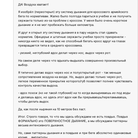
ДА! Воздуха хватает!
Я изобрёл (переоткрыл) эту систему дыхания для кроссового армейского
бега по нормативам. Жалко было полгода париться в учебке и не получить
сержанта только из-за проблем с кроссом. У меня было очень короткое
дыхание и я не мог пробежать больше километра.
И друг я открыл эту систему дыхания в в пару недель стал сдавать
норматив. Офицерье и штатные сержанты учебки просто прихренели -
никогда никто не видел, как не способный бегать кросс вдруг на глазах
превращается типа в среднего кроссовика.
- резкий, неглубокий вдох делал через нос, выдох через рот.
На самом деле через что вдыхать-выдыхать совершенно произвольный
выбор.
Я типично делаю вздох через нос и полуоткрытый рот - так меньше
сопротивление воздуха на входе. Но, выдох делаю только через рот,
легкое переменное прикрытие которого/губ позволяет полнее чувствовать
контроль качества выдоха.
- вдох похож (но не такой глубокий) на то когда выныриваешь из под воды
и делаешь вдох, но здесь этот вдох как бы прерываешь/переламываешь,
чтобы делать выдох.
Да, как после ныряния на 10 метров без ласт.
Итог. Строго говоря, то что мы здесь обсуждаем не есть повдых. Повдых
ФОРМАЛЬНО это ПОВЕРХНОСТНОЕ ДЫХАНИЕ, а мы обсуждаем паттерны
весьма интенсивного дыхания.
Но, сами паттерны дыхания и в повдыхе и при беге абсолютно одинаковые
кроме... амплитуды.