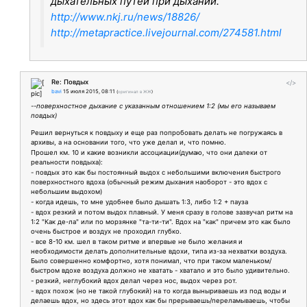
дыхательных путей при дыхании.
http://www.nkj.ru/news/18826/
http://metapractice.livejournal.com/274581.html
Re: Повдых
</>
bavi
15 июля 2015, 08:11
(
оригинал в ЖЖ
)
--поверхностное дыхание с указанным отношением 1:2 (мы его называем
повдых)
Решил вернуться к повдыху и еще раз попробовать делать не погружаясь в
архивы, а на основании того, что уже делал и, что помню.
Прошел км. 10 и какие возникли ассоциации(думаю, что они далеки от
реальности повдыха):
- повдых это как бы постоянный выдох с небольшими включения быстрого
поверхностного вдоха (обычный режим дыхания наоборот - это вдох с
небольшим выдохом)
- когда идешь, то мне удобнее было дышать 1:3, либо 1:2 + пауза
- вдох резкий и потом выдох плавный. У меня сразу в голове зазвучал ритм на
1:2 "Как де-ла" или по морзянке "та-ти-ти". Вдох на "как" причем это как было
очень быстрое и воздух не проходил глубко.
- все 8-10 км. шел в таком ритме и впервые не было желания и
необходимости делать дополнительные вдохи, типа из-за нехватки воздуха.
Было совершенно комфортно, хотя понимал, что при таком маленьком/
быстром вдохе воздуха должно не хватать - хватало и это было удивительно.
- резкий, неглубокий вдох делал через нос, выдох через рот.
- вдох похож (но не такой глубокий) на то когда выныриваешь из под воды и
делаешь вдох, но здесь этот вдох как бы прерываешь/переламываешь, чтобы