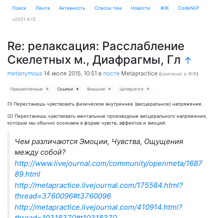
Поиск
Лента
Активность
Cписок тем
Новости
ЖЖ
CodeNLP
v2021.4.13
Re: релаксация: Расслабление
Скелетных м., Диафрагмы, Гл
↑
metanymous
14 июля 2015, 10:51
в
посте
Metapractice
(
оригинал в ЖЖ
)
Прикреплённые
Ссылки
Внешние
Цитируется
0
4
0
0
(1) Перестанешь чувствовать физическое внутреннее (висцеральное) напряжение.
(2) Перестанешь чувствовать ментальные производные висцерального напряжения,
которые мы обычно осознаем в форме чувств, аффектов и эмоций:
Чем различаются Эмоции, Чувства, Ощущения
между собой?
http://www.livejournal.com/community/openmeta/1687
89.html
http://metapractice.livejournal.com/175584.html?
thread=3760096#t3760096
http://metapractice.livejournal.com/410914.html?
thread=10318370#t10318370