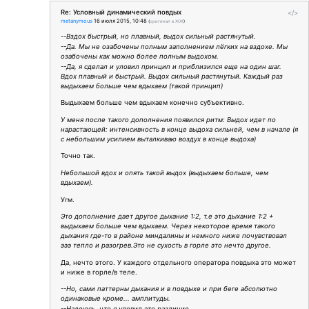
Re: Условный динамический повдых
</>
metanymous
16 июля 2015, 10:48
(
оригинал в ЖЖ
)
--Вздох быстрый, но плавный, выдох сильный растянутый.
--Да. Мы не озабочены полным заполнением лёгких на вздохе. Мы
озабочены как можно более полным выдохом.
--Да, я сделал и уловил принцип и приблизился еще на один шаг.
Вдох плавный и быстрый. Выдох сильный растянутый. Каждый раз
выдыхаем больше чем вдыхаем (такой принцип)
Выдыхаем больше чем вдыхаем конечно субъективно.
У меня после такого дополнения появился ритм: Выдох идет по
нарастающей: интенсивность в конце выдоха сильней, чем в начале (я
с небольшим усилием выталкиваю воздух в конце выдоха)
Точно так.
Небольшой вдох и опять такой выдох (выдыхаем больше, чем
вдыхаем).
Угм.
Это дополнение дает другое дыхание 1:2, т.е это дыхание 1:2 +
выдыхаем больше чем вдыхаем. Через некоторое время такого
дыхания где-то в районе миндалины и немного ниже почувствовал
эээ тепло и разогрев.Это не сухость в горле это нечто другое.
Да, нечто этого. У каждого отдельного оператора повдыха это может
и ниже в горле/в теле.
--Но, сами паттерны дыхания и в повдыхе и при беге абсолютно
одинаковые кроме... амплитуды.
--Надеюсь, что я уловил это различие.