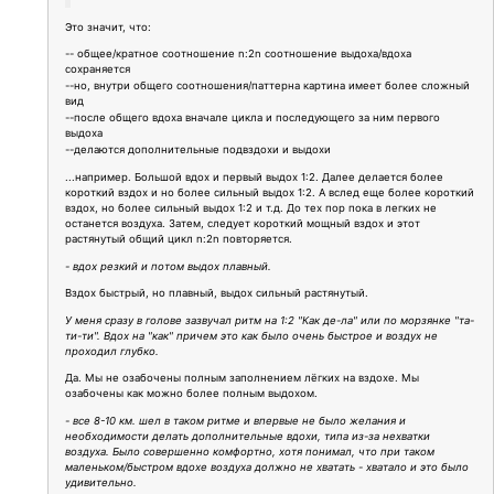
Это значит, что:
-- общее/кратное соотношение n:2n соотношение выдоха/вдоха
сохраняется
--но, внутри общего соотношения/паттерна картина имеет более сложный
вид
--после общего вдоха вначале цикла и последующего за ним первого
выдоха
--делаются дополнительные подвздохи и выдохи
...например. Большой вдох и первый выдох 1:2. Далее делается более
короткий вздох и но более сильный выдох 1:2. А вслед еще более короткий
вздох, но более сильный выдох 1:2 и т.д. До тех пор пока в легких не
останется воздуха. Затем, следует короткий мощный вздох и этот
растянутый общий цикл n:2n повторяется.
- вдох резкий и потом выдох плавный.
Вздох быстрый, но плавный, выдох сильный растянутый.
У меня сразу в голове зазвучал ритм на 1:2 "Как де-ла" или по морзянке "та-
ти-ти". Вдох на "как" причем это как было очень быстрое и воздух не
проходил глубко.
Да. Мы не озабочены полным заполнением лёгких на вздохе. Мы
озабочены как можно более полным выдохом.
- все 8-10 км. шел в таком ритме и впервые не было желания и
необходимости делать дополнительные вдохи, типа из-за нехватки
воздуха. Было совершенно комфортно, хотя понимал, что при таком
маленьком/быстром вдохе воздуха должно не хватать - хватало и это было
удивительно.