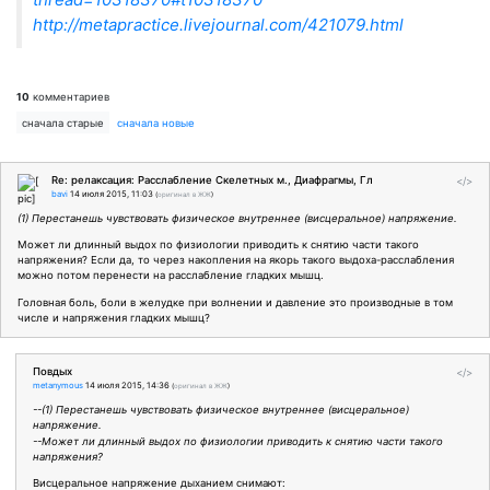
http://metapractice.livejournal.com/421079.html
10
комментариев
сначала старые
сначала новые
Re: релаксация: Расслабление Скелетных м., Диафрагмы, Гл
</>
bavi
14 июля 2015, 11:03
(
оригинал в ЖЖ
)
(1) Перестанешь чувствовать физическое внутреннее (висцеральное) напряжение.
Может ли длинный выдох по физиологии приводить к снятию части такого
напряжения? Если да, то через накопления на якорь такого выдоха-расслабления
можно потом перенести на расслабление гладких мышц.
Головная боль, боли в желудке при волнении и давление это производные в том
числе и напряжения гладких мышц?
Повдых
</>
metanymous
14 июля 2015, 14:36
(
оригинал в ЖЖ
)
--(1) Перестанешь чувствовать физическое внутреннее (висцеральное)
напряжение.
--Может ли длинный выдох по физиологии приводить к снятию части такого
напряжения?
Висцеральное напряжение дыханием снимают: