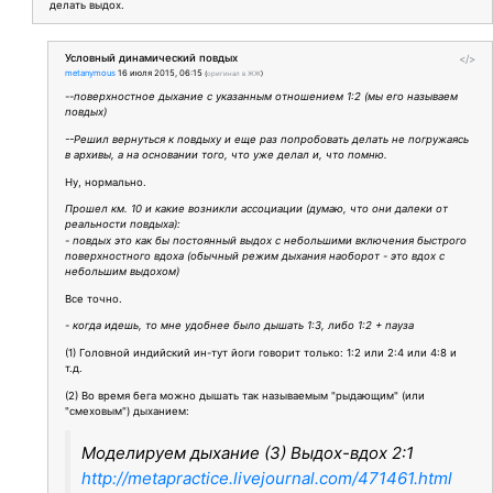
делать выдох.
Условный динамический повдых
</>
metanymous
16 июля 2015, 06:15
(
оригинал в ЖЖ
)
--поверхностное дыхание с указанным отношением 1:2 (мы его называем
повдых)
--Решил вернуться к повдыху и еще раз попробовать делать не погружаясь
в архивы, а на основании того, что уже делал и, что помню.
Ну, нормально.
Прошел км. 10 и какие возникли ассоциации (думаю, что они далеки от
реальности повдыха):
- повдых это как бы постоянный выдох с небольшими включения быстрого
поверхностного вдоха (обычный режим дыхания наоборот - это вдох с
небольшим выдохом)
Все точно.
- когда идешь, то мне удобнее было дышать 1:3, либо 1:2 + пауза
(1) Головной индийский ин-тут йоги говорит только: 1:2 или 2:4 или 4:8 и
т.д.
(2) Во время бега можно дышать так называемым "рыдающим" (или
"смеховым") дыханием:
Моделируем дыхание (3) Выдох-вдох 2:1
http://metapractice.livejournal.com/471461.html