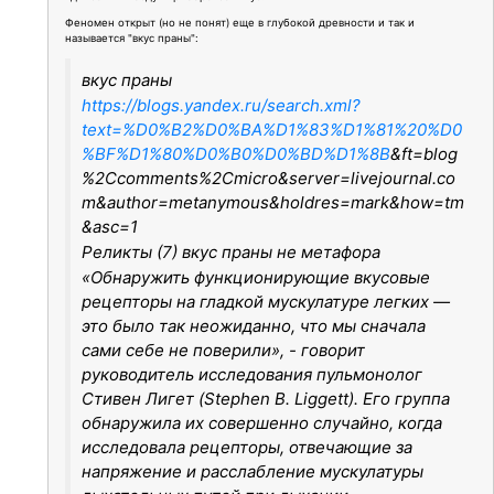
Феномен открыт (но не понят) еще в глубокой древности и так и
называется "вкус праны":
вкус праны
https://blogs.yandex.ru/search.xml?
text=%D0%B2%D0%BA%D1%83%D1%81%20%D0
%BF%D1%80%D0%B0%D0%BD%D1%8B
&ft=blog
%2Ccomments%2Cmicro&server=livejournal.co
m&author=metanymous&holdres=mark&how=tm
&asc=1
Реликты (7) вкус праны не метафора
«Обнаружить функционирующие вкусовые
рецепторы на гладкой мускулатуре легких —
это было так неожиданно, что мы сначала
сами себе не поверили», - говорит
руководитель исследования пульмонолог
Стивен Лигет (Stephen B. Liggett). Его группа
обнаружила их совершенно случайно, когда
исследовала рецепторы, отвечающие за
напряжение и расслабление мускулатуры