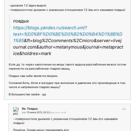
--дыхание 1:2 (вдох:выдох)
--поверхностное дыхание с указанным отношением 1:2 (мы его называем повдых)
повдых
https://blogs.yandex.ru/search.xml?
text=%D0%BF%D0%BE%D0%B2%D0%B4%D1%8B%D
1%85
&ft=blog%2Ccomments%2Cmicro&server=livej
ournal.com&author=metanymous&journal=metapract
ice&holdres=mark
Если да, то через накопления на якорь такого выдоха-расслабления можно потом
перенести на расслабление гладких мышц.
Повдых сам себе является якорем.
Головная боль, боли в желудке при волнении и давление это производные в том
числе и напряжения гладких мышц?
В большинстве своём - да.
Re: Повдых
</>
bavi
15 июля 2015, 02:23
(
оригинал в ЖЖ
)
--поверхностное дыхание с указанным отношением 1:2 (мы его называем
повдых)
Понятно. Снова начну тренировать его.