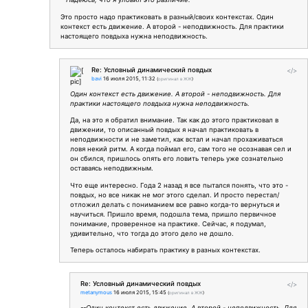
Это просто надо практиковать в разный/своих контекстах. Один
контекст есть движение. А второй - неподвижность. Для практики
настоящего повдыха нужна неподвижность.
Re: Условный динамический повдых
</>
bavi
16 июля 2015, 11:32
(
оригинал в ЖЖ
)
Один контекст есть движение. А второй - неподвижность. Для
практики настоящего повдыха нужна неподвижность.
Да, на это я обратил внимание. Так как до этого практиковал в
движении, то описанный повдых я начал практиковать в
неподвижности и не заметил, как встал и начал прохаживаться
ловя некий ритм. А когда поймал его, сам того не осознавая сел и
он сбился, пришлось опять его ловить теперь уже сознательно
оставаясь неподвижным.
Что еще интересно. Года 2 назад я все пытался понять, что это -
повдых, но все никак не мог этого сделал. И просто перестал/
отложил делать с пониманием все равно когда-то вернуться и
научиться. Пришло время, подошла тема, пришло первичное
понимание, проверенное на практике. Сейчас, я подумал,
удивительно, что тогда до этого дело не дошло.
Теперь осталось набирать практику в разных контекстах.
Re: Условный динамический повдых
</>
metanymous
16 июля 2015, 15:45
(
оригинал в ЖЖ
)
--Один контекст есть движение. А второй - неподвижность. Для