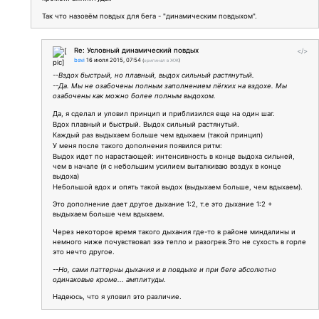
Так что назовём повдых для бега - "динамическим повдыхом".
Re: Условный динамический повдых
</>
bavi
16 июля 2015, 07:54
(
оригинал в ЖЖ
)
--Вздох быстрый, но плавный, выдох сильный растянутый.
--Да. Мы не озабочены полным заполнением лёгких на вздохе. Мы
озабочены как можно более полным выдохом.
Да, я сделал и уловил принцип и приблизился еще на один шаг.
Вдох плавный и быстрый. Выдох сильный растянутый.
Каждый раз выдыхаем больше чем вдыхаем (такой принцип)
У меня после такого дополнения появился ритм:
Выдох идет по нарастающей: интенсивность в конце выдоха сильней,
чем в начале (я с небольшим усилием выталкиваю воздух в конце
выдоха)
Небольшой вдох и опять такой выдох (выдыхаем больше, чем вдыхаем).
Это дополнение дает другое дыхание 1:2, т.е это дыхание 1:2 +
выдыхаем больше чем вдыхаем.
Через некоторое время такого дыхания где-то в районе миндалины и
немного ниже почувствовал эээ тепло и разогрев.Это не сухость в горле
это нечто другое.
--Но, сами паттерны дыхания и в повдыхе и при беге абсолютно
одинаковые кроме... амплитуды.
Надеюсь, что я уловил это различие.