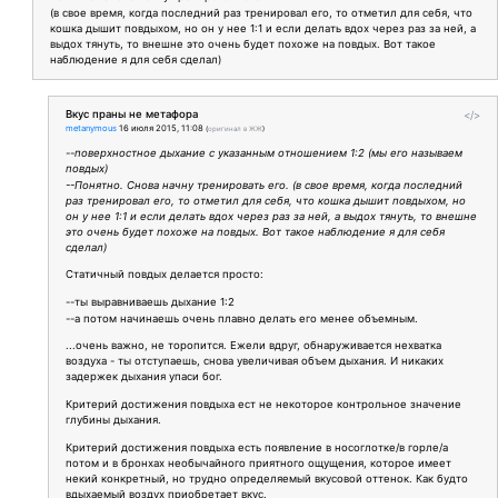
(в свое время, когда последний раз тренировал его, то отметил для себя, что
кошка дышит повдыхом, но он у нее 1:1 и если делать вдох через раз за ней, а
выдох тянуть, то внешне это очень будет похоже на повдых. Вот такое
наблюдение я для себя сделал)
Вкус праны не метафора
</>
metanymous
16 июля 2015, 11:08
(
оригинал в ЖЖ
)
--поверхностное дыхание с указанным отношением 1:2 (мы его называем
повдых)
--Понятно. Снова начну тренировать его. (в свое время, когда последний
раз тренировал его, то отметил для себя, что кошка дышит повдыхом, но
он у нее 1:1 и если делать вдох через раз за ней, а выдох тянуть, то внешне
это очень будет похоже на повдых. Вот такое наблюдение я для себя
сделал)
Статичный повдых делается просто:
--ты выравниваешь дыхание 1:2
--а потом начинаешь очень плавно делать его менее объемным.
...очень важно, не торопится. Ежели вдруг, обнаруживается нехватка
воздуха - ты отступаешь, снова увеличивая объем дыхания. И никаких
задержек дыхания упаси бог.
Критерий достижения повдыха ест не некоторое контрольное значение
глубины дыхания.
Критерий достижения повдыха есть появление в носоглотке/в горле/а
потом и в бронхах необычайного приятного ощущения, которое имеет
некий конкретный, но трудно определяемый вкусовой оттенок. Как будто
вдыхаемый воздух приобретает вкус.