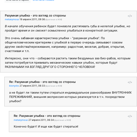
Разумная улыбка - это взгляд со стороны
</>
metanymous
19 апреля 2011, 09:36
(
оригинал в ЖЖ
)
В начале обучения ребенок будет поневоле растягивать губы в нелепой улыбке, но
пройдет время и он сможет осмысленно улыбаться в конкретной ситуации.
Это очень забавная характеристика улыбки - "разумная улыбка". По
общечеловеческим критериям с улыбкой в первую очередь связывают совсем
другие свойства/переживания, например: радостная, веселая, добрая, открытая,
счастливая и т.п.
Интересно, они что - собираются растить таким бездумных эээ био-рабов, которым
затем потребуется прививать механические навыки улыбок, которые будут
РАЗУМНЫМИ НА ВЗГЛЯД ДРУГОГО СТОРОННЕГО ЧЕЛОВЕКА?
Re: Разумная улыбка - это взгляд со стороны
</>
bionycks
27 апреля 2011, 06:33
(
оригинал в ЖЖ
)
а не будет ли таким путем стираться индивидуальное разнообразие ВНУТРЕННИХ
ПЕРЕЖИВАНИЙ, внешняя экспрессия которых реализуется в т.ч. посредством
улыбок?
Re: Разумная улыбка - это взгляд со стороны
</>
metanymous
27 апреля 2011, 06:34
(
оригинал в ЖЖ
)
Конечно будет! И еще как будет стираться!