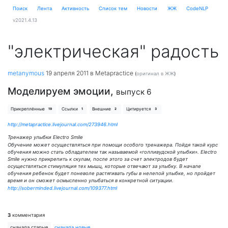
Поиск
Лента
Активность
Cписок тем
Новости
ЖЖ
CodeNLP
v2021.4.13
"электрическая" радость
metanymous
19 апреля 2011
в Metapractice
(
оригинал в ЖЖ
)
Моделируем эмоции,
выпуск 6
Прикреплённые
Ссылки
Внешние
Цитируется
19
1
2
3
http://metapractice.livejournal.com/273946.html
Тренажер улыбки Electro Smile
Обучение может осуществляться при помощи особого тренажера. Пойдя такой курс
обучения можно стать обладателем так называемой «голливудской улыбки». Electro
Smile нужно прикрепить к скулам, после этого за счет электродов будет
осуществляться стимуляция тех мышц, которые отвечают за улыбку. В начале
обучения ребенок будет поневоле растягивать губы в нелепой улыбке, но пройдет
время и он сможет осмысленно улыбаться в конкретной ситуации.
http://soberminded.livejournal.com/109377.html
3
комментария
сначала старые
сначала новые