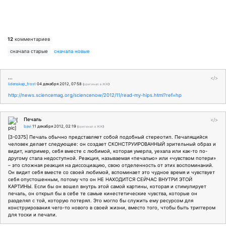
12
комментариев
сначала старые
сначала новые
...
</>
lidenskap_frost
04 декабря 2012, 07:58
(
оригинал в ЖЖ
)
http://news.sciencemag.org/sciencenow/2012/11/read-my-hips.html?ref=hp
Печаль
</>
bavi
11 декабря 2012, 02:19
(
оригинал в ЖЖ
)
[3-0375] Печаль обычно представляет собой подобный стереотип. Печалящийся
человек делает следующее: он создает СКОНСТРУИРОВАННЫЙ зрительный образ и
видит, например, себя вместе с любимой, которая умерла, уехала или как-то по-
другому стала недоступной. Реакция, называемая «печалью» или «чувством потери»
– это сложная реакция на диссоциацию, свою отделенность от этих воспоминаний.
Он видит себя вместе со своей любимой, вспоминает это чудное время и чувствует
себя опустошенным, потому что он НЕ НАХОДИТСЯ СЕЙЧАС ВНУТРИ ЭТОЙ
КАРТИНЫ. Если бы он вошел внутрь этой самой картины, которая и стимулирует
печаль, он открыл бы в себе те самые кинестетические чувства, которые он
разделял с той, которую потерял. Это могло бы служить ему ресурсом для
конструирования чего-то нового в своей жизни, вместо того, чтобы быть триггером
для тоски и печали.