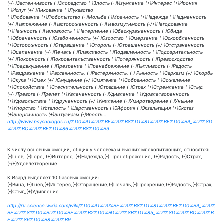
(-/+)Застенчивость (-)Злорадство (-)Злость (+)Изумление (+)Интерес (+)Ирония
(-)Испуг (+/-)Ликование (-)Лукавство
(-)Любование (+)Любопытство (+)Мольба (-)Мрачность (+)Надежда (-)Надменность
(+/-)Напряжение (+)Настороженность (+)Невозмутимость (-/+)Негодование
(+)Нежность (-)Неловкость (-)Нетерпение (-)Обескураженность (-)Обида
(-)Обреченность (-)Озабоченность (+/-)Озорство (-)Омерзение (-)Оскорбленность
(+)Осторожность (-)Отвращение (-)Оторопь (+)Отрешенность (+/-)Отстраненность
(-)Оцепенение (-/+)Печаль (-)Плаксивость (-)Подавленность (-)Подозрительность
(+/-)Покорность (-)Покровительственность (-)Потерянность (-)Превосходство
(+)Предвкушение (-)Презрение (-)Пренебрежение (+)Пытливость (+)Радость
(-)Раздражение (-)Рассеянность, (-)Растерянность, (-) Рьяность (-)Сарказм (+/-)Скорбь
(-)Скука (+)Смех (+/-)Смущение (+/-)Смятение (+)Собранность (-)Сожаление
(+)Спокойствие (-)Стеснительность (-)Страдание (-)Страх (+)Стремление (-)Стыд
(-/+)Тревога (+)Трепет (+)Увлеченность (+)Удивление (-)Удовлетворенность
(+)Удовольствие (-)Удрученность (+/-)Умиление (+)Умиротворение (-)Уныние
(+)Упорство (-)Усталость (-)Царственность (-)Эйфория (-)Экзальтация (+)Экстаз
(+)Энергичность (+)Энтузиазм (-)Ярость...
http://www.psychologos.ru/%D0%A1%D0%BF%D0%B8%D1%81%D0%BE%D0%BA_%D1%8D
%D0%BC%D0%BE%D1%86%D0%B8%D0%B9
К числу основных эмоций, общих у человека и высших млекопитающих, относятся:
(-)Гнев, (-)Горе, (+)Интерес, (+)Надежда,(-) Пренебрежение, (+)Радость, (-)Страх,
(-/+)Удовлетворение
К.Изард выделяет 10 базовых эмоций:
(-)Вина, (-)Гнев,(+)Интерес,(-)Отвращение,(-)Печаль,(-)Презрение,(+)Радость,(-)Страх,
(-)Стыд,(+)Удивление
http://ru.science.wikia.com/wiki/%D0%A1%D0%BF%D0%B8%D1%81%D0%BE%D0%BA_%D0%
BE%D1%81%D0%BD%D0%BE%D0%B2%D0%BD%D1%8B%D1%85_%D1%8D%D0%BC%D0%B
E%D1%86%D0%B8%D0%B9