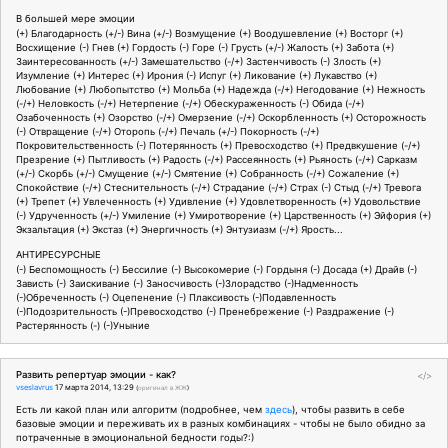
В большей мере эмоции
(+) Благодарность (+/-) Вина (+/-) Возмущение (+) Воодушевление (+) Восторг (+)
Восхищение (-) Гнев (+) Гордость (-) Горе (-) Грусть (+/-) Жалость (+) Забота (+)
Заинтересованность (+/-) Замешательство (-/+) Застенчивость (-) Злость (+)
Изумление (+) Интерес (+) Ирония (-) Испуг (+) Ликование (+) Лукавство (+)
Любование (+) Любопытство (+) Мольба (+) Надежда (-/+) Негодование (+) Нежность
(-/+) Неловкость (-/+) Нетерпение (-/+) Обескураженность (-) Обида (-/+)
Озабоченность (+) Озорство (-/+) Омерзение (-/+) Оскорбленность (+) Осторожность
(-) Отвращение (-/+) Оторопь (-/+) Печаль (+/-) Покорность (-/+)
Покровительственность (-) Потерянность (+) Превосходство (+) Предвкушение (-/+)
Презрение (+) Пытливость (+) Радость (-/+) Рассеянность (+) Рьяность (-/+) Сарказм
(+/-) Скорбь (+/-) Смущение (+/-) Смятение (+) Собранность (-/+) Сожаление (+)
Спокойствие (-/+) Стеснительность (-/+) Страдание (-/+) Страх (-) Стыд (-/+) Тревога
(+) Трепет (+) Увлеченность (+) Удивление (+) Удовлетворенность (+) Удовольствие
(-) Удрученность (+/-) Умиление (+) Умиротворение (+) Царственность (+) Эйфория (+)
Экзальтация (+) Экстаз (+) Энергичность (+) Энтузиазм (-/+) Ярость...
АНТИРЕСУРСНЫЕ
(-) Беспомощность (-) Бессилие (-) Высокомерие (-) Гордыня (-) Досада (+) Драйв (-)
Зависть (-) Заискивание (-) Заносчивость (-)Злорадство (-)Надменность
(-)Обреченность (-) Оцепенение (-) Плаксивость (-)Подавленность
(-)Подозрительность (-)Превосходство (-) Пренебрежение (-) Раздражение (-)
Растерянность (-) (-)Уныние
Развить репертуар эмоции - как?
</>
vseslavrus
17 марта 2014, 13:29
(
оригинал в ЖЖ
)
Есть ли какой план или алгоритм (подробнее, чем
здесь
), чтобы развить в себе
базовые эмоции и переживать их в разных комбинациях - чтобы не было обидно за
потраченные в эмоциональной бедности годы?:)