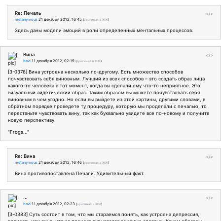
Re: Печаль
</>
metanymous
21 декабря 2012, 16:45
(
оригинал в ЖЖ
)
Здесь даны модели эмоций в роли определенных ментальных процессов.
Вина
</>
bavi
11 декабря 2012, 02:19
(
оригинал в ЖЖ
)
[3-0376] Вина устроена несколько по-другому. Есть множество способов
почувствовать себя виновным. Лучший из всех способов – это создать образ лица
какого-то человека в тот момент, когда вы сделали ему что-то неприятное. Это
визуальный эйдетический образ. Таким образом вы можете почувствовать себя
виновным в чем угодно. Но если вы выйдете из этой картины, другими словами, в
обратном порядке проведете ту процедуру, которую мы проделали с печалью, то
перестаньте чувствовать вину, так как буквально увидите все по-новому и получите
новую перспективу.
"Frogs..."
Re: Вина
</>
metanymous
21 декабря 2012, 16:46
(
оригинал в ЖЖ
)
Вина противопоставлена Печали. Удивительный факт.
...
</>
bavi
11 декабря 2012, 02:23
(
оригинал в ЖЖ
)
[3-0383] Суть состоит в том, что мы стараемся понять, как устроена депрессия,