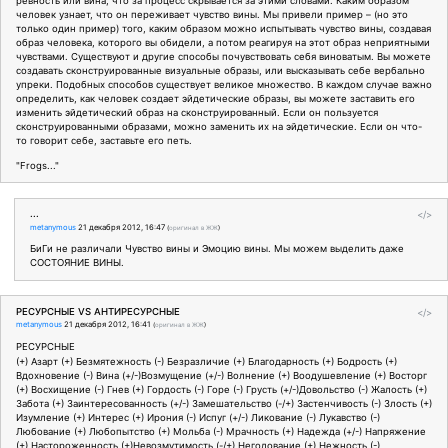
ревность или вина, что за процесс скрывается за этими словами. Каким образом
человек узнает, что он переживает чувство вины. Мы привели пример – (но это
только один пример) того, каким образом можно испытывать чувство вины, создавая
образ человека, которого вы обидели, а потом реагируя на этот образ неприятными
чувствами. Существуют и другие способы почувствовать себя виноватым. Вы можете
создавать сконструированные визуальные образы, или высказывать себе вербально
упреки. Подобных способов существует великое множество. В каждом случае важно
определить, как человек создает эйдетические образы, вы можете заставить его
изменить эйдетический образ на сконструированный. Если он пользуется
сконструированными образами, можно заменить их на эйдетические. Если он что-
то говорит себе, заставьте его петь.
"Frogs..."
...
</>
metanymous
21 декабря 2012, 16:47
(
оригинал в ЖЖ
)
БиГи не различали Чувство вины и Эмоцию вины. Мы можем выделить даже
СОСТОЯНИЕ ВИНЫ.
РЕСУРСНЫЕ VS АНТИРЕСУРСНЫЕ
</>
metanymous
21 декабря 2012, 16:41
(
оригинал в ЖЖ
)
РЕСУРСНЫЕ
(+) Азарт (+) Безмятежность (-) Безразличие (+) Благодарность (+) Бодрость (+)
Вдохновение (-) Вина (+/-)Возмущение (+/-) Волнение (+) Воодушевление (+) Восторг
(+) Восхищение (-) Гнев (+) Гордость (-) Горе (-) Грусть (+/-)Довольство (-) Жалость (+)
Забота (+) Заинтересованность (+/-) Замешательство (-/+) Застенчивость (-) Злость (+)
Изумление (+) Интерес (+) Ирония (-) Испуг (+/-) Ликование (-) Лукавство (-)
Любование (+) Любопытство (+) Мольба (-) Мрачность (+) Надежда (+/-) Напряжение
(+) Настороженность (+)Невозмутимость (-/+) Негодование (+) Нежность (-)