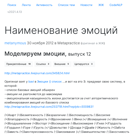
Поиск
Лента
Активность
Cписок тем
Новости
ЖЖ
CodeNLP
v2021.4.13
Наименование эмоций
metanymous
30 ноября 2012
в Metapractice
(
оригинал в ЖЖ
)
Моделируем эмоции,
выпуск 12
Прикреплённые
Ссылки
Внешние
Цитируется
19
3
5
3
http://metapractice.livejournal.com/345824.html
Оригинал взят у
bavi
в
Эмоции () список
...и вот на это Э. придумал свою систему, в
которой:
--список базовых эмоций обширен
--эмоции не разгоняются до максимума
--эмоциональная насыщенность жизни достигается за счет алгоритмического
комбинирования эмоций из базового списка
http://metapractice.livejournal.com/253719.html?replyto=5559831
(+)Азарт (+)Безмятежность (-)Безразличие (-)Беспомощность (-)Бессилие
(+)Благодарность (+)Бодрость (+)Вдохновение (-)Вина (+/-)Возмущение (+/-)Волнение
(+)Воодушевление (+)Восторг (+)Восхищение (-)Высокомерие (-)Гнев (+)Гордость
(-)Гордыня (-)Горе (-)Грусть (+/-)Довольство (-)Досада (+)Драйв (-)Жалость (+)Забота
(-)Зависть (+)Заинтересованность (-)Заискивание (+/-)Замешательство (-)Заносчивость