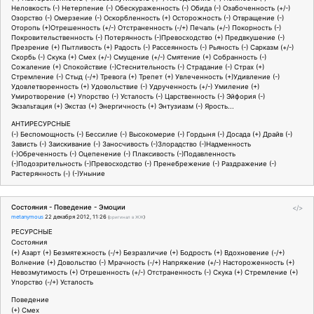
Неловкость (-) Нетерпение (-) Обескураженность (-) Обида (-) Озабоченность (+/-)
Озорство (-) Омерзение (-) Оскорбленность (+) Осторожность (-) Отвращение (-)
Оторопь (+)Отрешенность (+/-) Отстраненность (-/+) Печаль (+/-) Покорность (-)
Покровительственность (-) Потерянность (-)Превосходство (+) Предвкушение (-)
Презрение (+) Пытливость (+) Радость (-) Рассеянность (-) Рьяность (-) Сарказм (+/-)
Скорбь (-) Скука (+) Смех (+/-) Смущение (+/-) Смятение (+) Собранность (-)
Сожаление (+) Спокойствие (-)Стеснительность (-) Страдание (-) Страх (+)
Стремление (-) Стыд (-/+) Тревога (+) Трепет (+) Увлеченность (+)Удивление (-)
Удовлетворенность (+) Удовольствие (-) Удрученность (+/-) Умиление (+)
Умиротворение (+) Упорство (-) Усталость (-) Царственность (-) Эйфория (-)
Экзальтация (+) Экстаз (+) Энергичность (+) Энтузиазм (-) Ярость...
АНТИРЕСУРСНЫЕ
(-) Беспомощность (-) Бессилие (-) Высокомерие (-) Гордыня (-) Досада (+) Драйв (-)
Зависть (-) Заискивание (-) Заносчивость (-)Злорадство (-)Надменность
(-)Обреченность (-) Оцепенение (-) Плаксивость (-)Подавленность
(-)Подозрительность (-)Превосходство (-) Пренебрежение (-) Раздражение (-)
Растерянность (-) (-)Уныние
Состояния - Поведение - Эмоции
</>
metanymous
22 декабря 2012, 11:26
(
оригинал в ЖЖ
)
РЕСУРСНЫЕ
Состояния
(+) Азарт (+) Безмятежность (-/+) Безразличие (+) Бодрость (+) Вдохновение (-/+)
Волнение (+) Довольство (-) Мрачность (-/+) Напряжение (+/-) Настороженность (+)
Невозмутимость (+) Отрешенность (+/-) Отстраненность (-) Скука (+) Стремление (+)
Упорство (-/+) Усталость
Поведение
(+) Смех