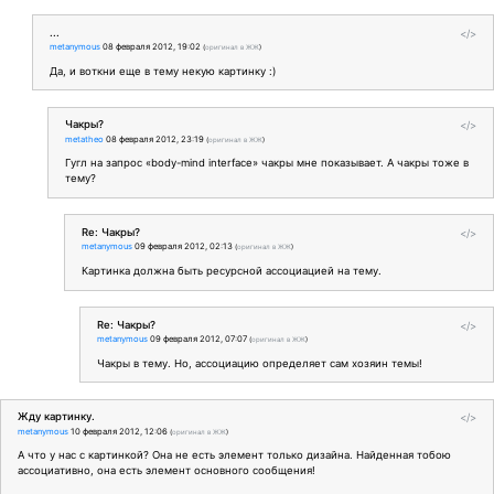
...
</>
metanymous
08 февраля 2012, 19:02
(
оригинал в ЖЖ
)
Да, и воткни еще в тему некую картинку :)
Чакры?
</>
metatheo
08 февраля 2012, 23:19
(
оригинал в ЖЖ
)
Гугл на запрос «body-mind interface» чакры мне показывает. А чакры тоже в
тему?
Re: Чакры?
</>
metanymous
09 февраля 2012, 02:13
(
оригинал в ЖЖ
)
Картинка должна быть ресурсной ассоциацией на тему.
Re: Чакры?
</>
metanymous
09 февраля 2012, 07:07
(
оригинал в ЖЖ
)
Чакры в тему. Но, ассоциацию определяет сам хозяин темы!
Жду картинку.
</>
metanymous
10 февраля 2012, 12:06
(
оригинал в ЖЖ
)
А что у нас с картинкой? Она не есть элемент только дизайна. Найденная тобою
ассоциативно, она есть элемент основного сообщения!