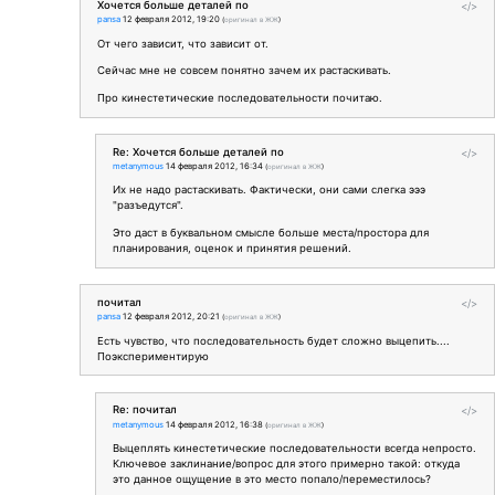
Хочется больше деталей по
</>
pansa
12 февраля 2012, 19:20
(
оригинал в ЖЖ
)
От чего зависит, что зависит от.
Сейчас мне не совсем понятно зачем их растаскивать.
Про кинестетические последовательности почитаю.
Re: Хочется больше деталей по
</>
metanymous
14 февраля 2012, 16:34
(
оригинал в ЖЖ
)
Их не надо растаскивать. Фактически, они сами слегка эээ
"разъедутся".
Это даст в буквальном смысле больше места/простора для
планирования, оценок и принятия решений.
почитал
</>
pansa
12 февраля 2012, 20:21
(
оригинал в ЖЖ
)
Есть чувство, что последовательность будет сложно выцепить....
Поэкспериментирую
Re: почитал
</>
metanymous
14 февраля 2012, 16:38
(
оригинал в ЖЖ
)
Выцеплять кинестетические последовательности всегда непросто.
Ключевое заклинание/вопрос для этого примерно такой: откуда
это данное ощущение в это место попало/переместилось?