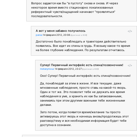
Вопрос задается как бы "в пустоту" снова и снова. И через
некоторое время вместо стационарно локализованных
референтный чувств/ощущений начинают "проявляться"
последовательности.
А вот у меня забавно получилось
</>
pansa
14 февраля 2012, 20:08
(
оригинал в ЖЖ
)
Достаточно было понаблюдать и траектории действительно
появились. Все идет из спины в грудь. Я возьму какое-то время
на более глубокие наблюдения. По результатам отчитаюсь.
Супер! Первичный интерфейс есть спина/позвоночник!
</>
metanymous
14 февраля 2012, 23:27
(
оригинал в ЖЖ
)
Ооо! Супер! Первичный интерфейс есть спина/позвоночник!
Да, понаблюдай за этим в жизни. И все текущие. даже
мгновенные наблюдения, просто ставь на какой-то якорь.
Один и тот же. Это позволит тебе не держать все время
наблюдения в уме, а хранить их как бы запакованными,
занимаясь при этом другими важными тебе жизненными
делами.
Зато потом, когда появится время/желание ты просто
активируешь этот якорь и начнешь вновь/продолжишь этот
разговор/тему и вся необходимая информация будет тебе
доступна в сознании.