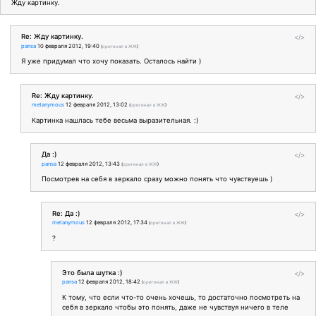
Жду картинку.
Re: Жду картинку.
</>
pansa
10 февраля 2012, 19:40
(
оригинал в ЖЖ
)
Я уже придумал что хочу показать. Осталось найти )
Re: Жду картинку.
</>
metanymous
12 февраля 2012, 13:02
(
оригинал в ЖЖ
)
Картинка нашлась тебе весьма выразительная. :)
Да :)
</>
pansa
12 февраля 2012, 13:43
(
оригинал в ЖЖ
)
Посмотрев на себя в зеркало сразу можно понять что чувствуешь )
Re: Да :)
</>
metanymous
12 февраля 2012, 17:34
(
оригинал в ЖЖ
)
?
Это была шутка :)
</>
pansa
12 февраля 2012, 18:42
(
оригинал в ЖЖ
)
К тому, что если что-то очень хочешь, то достаточно посмотреть на
себя в зеркало чтобы это понять, даже не чувствуя ничего в теле