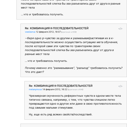
последовательностей слегка бы эээ разъехались друг от друга в разные
мест тела
...что и требовалось получить.
Re: КОМБИНАЦИЯ К-ПОСЛЕДОВАТЕЛЬНОСТЕЙ
</>
vseslavrus
12 февраля 2012, 18:07
(
оригинал в ЖЖ
)
--беря одно р-чувство за другим и размазывая/растягивая их в к-
последовательности можно осуществить ситуацию мета обучения,
после которой сами эти чувства по траекториям своих
последовательностей слегка бы эээ разъехались друг от друга в
разные мест тела
...что и требовалось получить.
Почему именно это "размазывание", "разъезд" требовалось получить?
Что это дает?
Re: КОМБИНАЦИЯ К-ПОСЛЕДОВАТЕЛЬНОСТЕЙ
</>
metanymous
14 февраля 2012, 16:22
(
оригинал в ЖЖ
)
Чрезмерная скученность референтных чувств в одном месте тела
типично связана, например, с тем, что чувства слишком легко
превращаются одно в другое или даже в свою противоположность
под самыми малыми стимулами.
Ну, еще есть ряд всяких свойств/последствий.