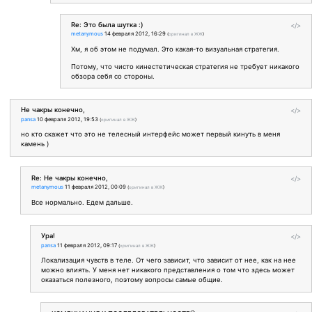
Re: Это была шутка :)
</>
metanymous
14 февраля 2012, 16:29
(
оригинал в ЖЖ
)
Хм, я об этом не подумал. Это какая-то визуальная стратегия.
Потому, что чисто кинестетическая стратегия не требует никакого
обзора себя со стороны.
Не чакры конечно,
</>
pansa
10 февраля 2012, 19:53
(
оригинал в ЖЖ
)
но кто скажет что это не телесный интерфейс может первый кинуть в меня
камень )
Re: Не чакры конечно,
</>
metanymous
11 февраля 2012, 00:09
(
оригинал в ЖЖ
)
Все нормально. Едем дальше.
Ура!
</>
pansa
11 февраля 2012, 09:17
(
оригинал в ЖЖ
)
Локализация чувств в теле. От чего зависит, что зависит от нее, как на нее
можно влиять. У меня нет никакого представления о том что здесь может
оказаться полезного, поэтому вопросы самые общие.