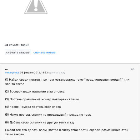
31
комментарий
сначала старые
сначала новые
...
</>
metanymous
08 февраля 2012, 18:33
(
оригинал в ЖЖ
)
(1) Найди среди постоянных тем метапрактика тему "моделирования эмоций" или
что-то такое.
(2) Воспроизведи название в заголовке.
(3) Поставь правильный номер повторения темы.
(4) после номера поставь свои слова
(5) Ниже поставь ссылку на предыдуший проход по теме.
(6) Добавь свою сслылку на другую тему и т.д.
Ежели все это делать влом, завтра я снесу твой пост и сделаю размещение этой
темы заново.