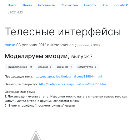
Поиск
Лента
Активность
Cписок тем
Новости
ЖЖ
CodeNLP
v2021.4.13
Телесные интерфейсы
pansa
08 февраля 2012
в Metapractice
(
оригинал в ЖЖ
)
Моделируем эмоции,
выпуск 7
Прикреплённые
Ссылки
Внешние
Цитируется
19
2
1
2
Предыдущая тема:
http://metapractice.livejournal.com/289844.html
Начало разговора тут:
http://metapractice.livejournal.com/309518.html
Обсуждаемые темы:
1. Локализация чувств в теле. Наверное можно начать с неявных связок того как
живут чувства в теле с другими аспектами жизни.
2. В чем специфика "несимметричных" чувств