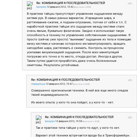
Re: КОМБИНАЦИЯ К-ПОСЛЕДОВАТЕЛЬНОСТЕЙ
</>
bionycks
13 февраля 2012, 15:42
(
оригинал в ЖЖ
)
В практике тайцзы присутствует управление ощущением между
китями рук. В самых разных вариантах. И вращение шара, и
раттягивание-сжатие, и подъем-опускание, толчки от себя и т.п. С
наработкой практики тайцзи это ощущение между кистями стало
очень явным, буквально физичесим. Заодно я использовал такую
способность в технику по управлению собственными ощущениями. Я
просто (сейчас уже просто) "вынимаю" ощущение из тела и помещаю
межу кистями,и начинаю осторожно им манипулировать: вращать
наподобие шара, растягивать и сжимать. Контроль за процессом
усиливаю визуализацией ощущения. После всех манипуляций
погружаю его точно в то место, откуда достал. Иногда в другое.
Таким путем удается проработать даже очень болезненные
симптомы. Результаты устойчивые.
Re: КОМБИНАЦИЯ К-ПОСЛЕДОВАТЕЛЬНОСТЕЙ
</>
metanymous
13 февраля 2012, 15:47
(
оригинал в ЖЖ
)
Совершенно оригинальная техника. В ней все еще много следов
твоей индивидуальности.
Из моего опыта: у кого-то она пойдет, а у кого-то - нет.
Re: КОМБИНАЦИЯ К-ПОСЛЕДОВАТЕЛЬНОСТЕЙ
</>
bionycks
13 февраля 2012, 15:59
(
оригинал в ЖЖ
)
Так и практики типа тайцзи у кого-то идут, у кого-то нет.
Вариант этой техники встречается вроде бы в Трансформейшн.