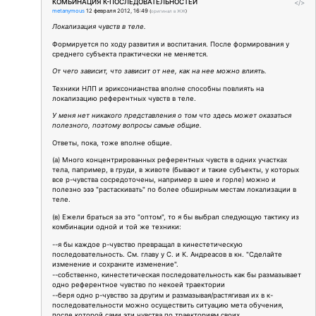
КОМБИНАЦИЯ К-ПОСЛЕДОВАТЕЛЬНОСТЕЙ
</>
metanymous
12 февраля 2012, 16:49
(
оригинал в ЖЖ
)
Локализация чувств в теле.
Формируется по ходу развития и воспитания. После формирования у
среднего субъекта практически не меняется.
От чего зависит, что зависит от нее, как на нее можно влиять.
Техники НЛП и эриксонианства вполне способны повлиять на
локализацию референтных чувств в теле.
У меня нет никакого представления о том что здесь может оказаться
полезного, поэтому вопросы самые общие.
Ответы, пока, тоже вполне общие.
(а) Много концентрированных референтных чувств в одних участках
тела, папример, в груди, в животе (бывают и такие субъекты, у которых
все р-чувства сосредоточены, например в шее и горле) можно и
полезно эээ "растаскивать" по более обширным местам локализации в
теле.
(в) Ежели браться за это "оптом", то я бы выбрал следующую тактику из
комбинации одной и той же техники:
--я бы каждое р-чувство превращал в кинестетическую
последовательность. См. главу у С. и К. Андреасов в кн. "Сделайте
изменение и сохраните изменение".
--собственно, кинестетическая последовательность как бы размазывает
одно референтное чувство по некоей траектории
--беря одно р-чувство за другим и размазывая/растягивая их в к-
последовательности можно осуществить ситуацию мета обучения,
после которой сами эти чувства по траекториям своих