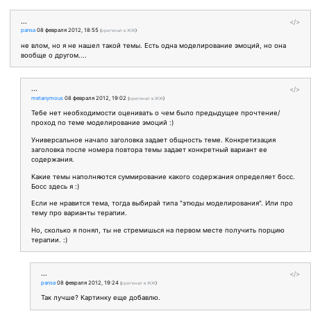
...
</>
pansa
08 февраля 2012, 18:55
(
оригинал в ЖЖ
)
не влом, но я не нашел такой темы. Есть одна моделирование эмоций, но она
вообще о другом....
...
</>
metanymous
08 февраля 2012, 19:02
(
оригинал в ЖЖ
)
Тебе нет необходимости оценивать о чем было предыдущее прочтение/
проход по теме моделирование эмоций :)
Универсальное начало заголовка задает общность теме. Конкретизация
заголовка после номера повтора темы задает конкретный вариант ее
содержания.
Какие темы наполняются суммирование какого содержания определяет босс.
Босс здесь я :)
Если не нравится тема, тогда выбирай типа "этюды моделирования". Или про
тему про варианты терапии.
Но, сколько я понял, ты не стремишься на первом месте получить порцию
терапии. :)
...
</>
pansa
08 февраля 2012, 19:24
(
оригинал в ЖЖ
)
Так лучше? Картинку еще добавлю.