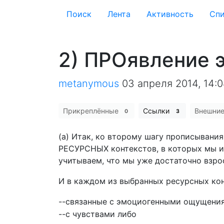
Поиск
Лента
Активность
Cпи
2) ПРОявление 
metanymous
03 апреля 2014, 14:
Прикреплённые
Ссылки
Внешни
0
3
(а) Итак, ко второму шагу прописывани
РЕСУРСНЫХ контекстов, в которых мы им
учитываем, что мы уже достаточно взр
И в каждом из выбранных ресурсных ко
--связанные с эмоциогенными ощущени
--с чувствами либо