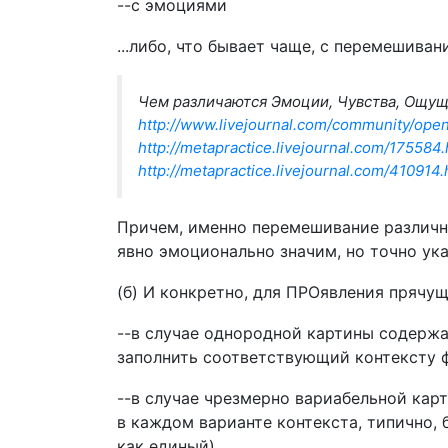
--с эмоциями
...либо, что бывает чаще, с перемешива
Чем различаются Эмоции, Чувства, Ощу
http://www.livejournal.com/community/ope
http://metapractice.livejournal.com/1755
http://metapractice.livejournal.com/4109
Причем, именно перемешивание различны
явно эмоционально значим, но точно ук
(б) И конкретно, для ПРОявления пряч
--в случае однородной картины содержа
заполнить соответствующий контексту 
--в случае чрезмерно вариабельной кар
в каждом варианте контекста, типично, 
как единый).