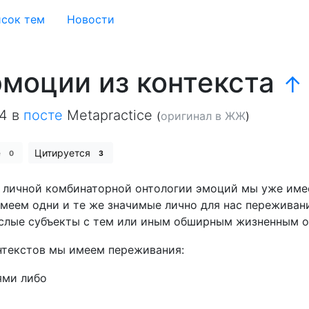
сок тем
Новости
эмоции из контекста
↑
04
в
посте
Metapractice
(
оригинал в ЖЖ
)
е
Цитируется
0
3
я личной комбинаторной онтологии эмоций мы уже име
еем одни и те же значимые лично для нас переживания
ослые субъекты с тем или иным обширным жизненным 
нтекстов мы имеем переживания:
ями либо