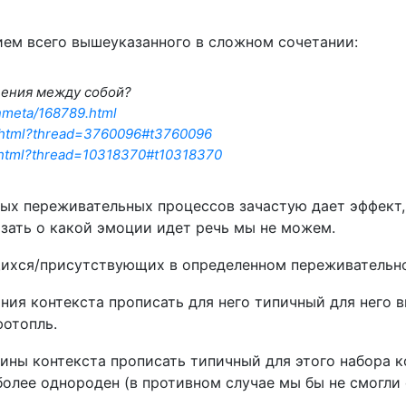
нием всего вышеуказанного в сложном сочетании:
щения между собой?
nmeta/168789.html
84.html?thread=3760096#t3760096
14.html?thread=10318370#t10318370
х переживательных процессов зачастую дает эффект, 
азать о какой эмоции идет речь мы не можем.
ущихся/присутствующих в определенном переживательн
ния контекста прописать для него типичный для него 
фотопль.
тины контекста прописать типичный для этого набора
более однороден (в противном случае мы бы не смогли