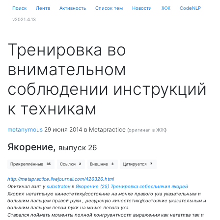
Поиск
Лента
Активность
Cписок тем
Новости
ЖЖ
CodeNLP
v2021.4.13
Тренировка во
внимательном
соблюдении инструкций
к техникам
metanymous
29 июня 2014
в Metapractice
(
оригинал в ЖЖ
)
Якорение,
выпуск 26
Прикреплённые
Ссылки
Внешние
Цитируется
35
2
3
7
http://metapractice.livejournal.com/426326.html
Оригинал взят у
substratov
в
Якорение (25) Тренировка себеслияния якорей
Якорил негативную кинестетику/состояние на мочке правого уха указательным и
большим пальцем правой руки , ресурсную кинестетику/состояние указательным и
большим пальцем левой руки на мочке левого уха.
Старался поймать моменты полной конгруентности выражения как негатива так и