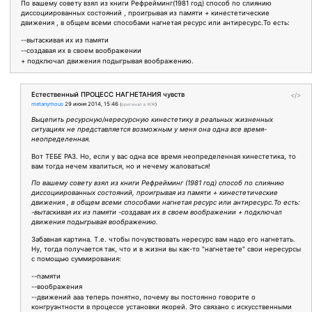
По вашему совету взял из книги Рефрейминг(1981 год) способ по слиянию
диссоциированных состояний , проигрывая из памяти + кинестетические
движения , в общем всеми способами нагнетая ресурс или антиресурс.То есть:
--вытаскивая их из памяти
--создавая их в своем воображении
+ подключал движения подыгрывая воображению.
Естественный ПРОЦЕСС НАГНЕТАНИЯ чувств
</>
metanymous
29 июня 2014, 15:46
(
оригинал в ЖЖ
)
Выцепить ресурсную/нересурсную кинестетику в реальных жизненных
ситуациях не представляется возможным у меня она одна все время-
неопределенная.
Вот ТЕБЕ РАЗ. Но, если у вас одна все время неопределенная кинестетика, то
вам тогда нечем хвалиться, но и нечему жаловаться!
По вашему совету взял из книги Рефрейминг (1981 год) способ по слиянию
диссоциированных состояний, проигрывая из памяти + кинестетические
движения , в общем всеми способами нагнетая ресурс или антиресурс.То есть:
-вытаскивая их из памяти -создавая их в своем воображении + подключал
движения подыгрывая воображению.
Забавная картина. Т.е. чтобы почувствовать нересурс вам надо его нагнетать.
Ну, тогда получается так, что и в жизни вы как-то "нагнетаете" свои нересурсы
с помощью суммирования:
--памяти
--воображения
--движений ааа теперь понятно, почему вы постоянно говорите о
конгруэнтности в процессе установки якорей. Это связано с искусственными