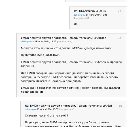
Re: Объективнй анализ.
</>
substratov
21 июля 2014, 15:48
(
оригинал в ЖЖ
)
Да.
ЕMDR лежит в другой плоскости, нежели тривиальный/базов
</>
metanymous
29 июня 2014, 16:25
(
оригинал в ЖЖ
)
Может в этом причина что я делал EMDR не чувствуя изменений
Ну путайте мух с котлетами.
ЕMDR лежит в другой плоскости, нежели тривиальный/базовый процесс
якорения.
Для EMDR совершенно безразлично до какой меры интенсивности
заякорен антиресурс. EMDR способен перерабатывать интенсивность
заякоривания всего в несколько процентов.
EMDR вас не сработал по другой причине, нежели сделали вы сделали
предположение.
Re: ЕMDR лежит в другой плоскости, нежели тривиальный/баз
</>
substratov
03 июля 2014, 16:07
(
оригинал в ЖЖ
)
Скажите пожалуйста по какой?
Я один раз делал EMDR перед сном а на утро было странное
ощущение отстраненности, как бы двойственности восприятия . Мне