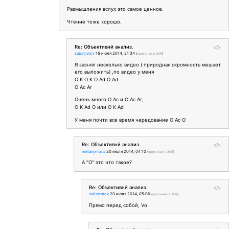
Размышления вслух это самое ценное.
Чтение тоже хорошо.
Re: Объективнй анализ.
</>
substratov
16 июля 2014, 21:34
(
оригинал в ЖЖ
)
Я заснял несколько видео ( природная скромность мешает
его выложить) ,по видео у меня
O K O K O Ad O Ad
O Ac Ar
Очень много O Ac и O Ac Ar;
O K Ad O или O K Ad
У меня почти все время чередование O Aс O
Re: Объективнй анализ.
</>
metanymous
20 июля 2014, 04:10
(
оригинал в ЖЖ
)
А "О" это что такое?
Re: Объективнй анализ.
</>
substratov
20 июля 2014, 05:06
(
оригинал в ЖЖ
)
Прямо перед собой, Vo