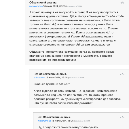
Объективнй анализ.
</>
metanymous
16 июля 2014, 00:53
(
оригинал в ЖЖ
)
Я понял почему я не могу войти в транс Я не могу пропустить в
сознавание другие системы :V,K,A. Когда я "накручивал" себя чтобы
заякорить мое состояние сознания не изменялось, а было тоже-
только не было Ad, я вспомнил моменты когда у меня была
кинестетика в сознании то что я вызывал совсем не то. У меня
много лет в сознании только Ad. Если я останавливаю Аd то
перестану функционировать! У меня Ad как дыхание, если я
сознательно его останавливаю то перестану думать и когда я
отвлекаю сознание от остановки Ad он сам возвращается.
Обдумайте, пожалуйста, ситуацию, когда вы сделаете некую
эталонную запись своей экспрессии и мы вместе, с вашего
разрешения, ее проанализируем.
Re: Объективнй анализ.
</>
substratov
16 июля 2014, 15:48
(
оригинал в ЖЖ
)
Сколько времени запись?
А что я делаю на этой записи? Т.е. я должен записать как я
размышляю над чем то или читаю что-то,какой процесс
делания раскроет наилучшим путем експрессию для анализа?
Что лучше всего записывать подскажите?
Re: Объективнй анализ.
</>
metanymous
16 июля 2014, 16:25
(
оригинал в ЖЖ
)
Ну, продолжительность минут пять-десять.