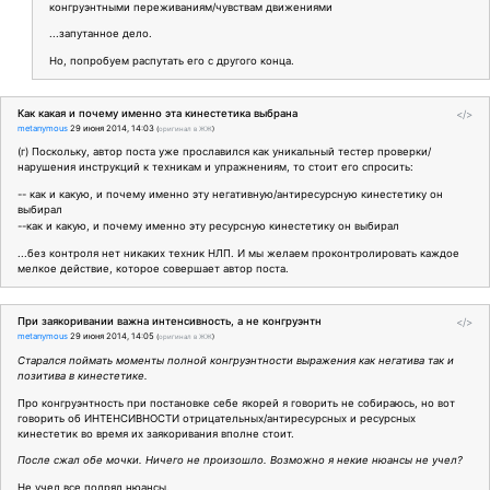
конгруэнтными переживаниям/чувствам движениями
...запутанное дело.
Но, попробуем распутать его с другого конца.
Как какая и почему именно эта кинестетика выбрана
</>
metanymous
29 июня 2014, 14:03
(
оригинал в ЖЖ
)
(г) Поскольку, автор поста уже прославился как уникальный тестер проверки/
нарушения инструкций к техникам и упражнениям, то стоит его спросить:
-- как и какую, и почему именно эту негативную/антиресурсную кинестетику он
выбирал
--как и какую, и почему именно эту ресурсную кинестетику он выбирал
...без контроля нет никаких техник НЛП. И мы желаем проконтролировать каждое
мелкое действие, которое совершает автор поста.
При заякоривании важна интенсивность, а не конгруэнтн
</>
metanymous
29 июня 2014, 14:05
(
оригинал в ЖЖ
)
Старался поймать моменты полной конгруэнтности выражения как негатива так и
позитива в кинестетике.
Про конгруэнтность при постановке себе якорей я говорить не собираюсь, но вот
говорить об ИНТЕНСИВНОСТИ отрицательных/антиресурсных и ресурсных
кинестетик во время их заякоривания вполне стоит.
После сжал обе мочки. Ничего не произошло. Возможно я некие нюансы не учел?
Не учел все подряд нюансы.