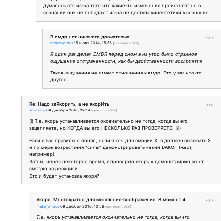
думалось это из-за того что какие-то изменения происходят но в
сознании они не попадают из-за не доступа кинестетики в сознание.
В емдр нет никакого драматизма.
</>
metanymous
15 июля 2014, 15:56
(
оригинал в ЖЖ
)
Я один раз делал EMDR перед сном а на утро было странное
ощущение отстраненности, как бы двойственности восприятия
Такие ощущения не имеют отношения к емдр. Это у вас что-то
другое.
Re: Надо заЯкорить, а не якорИть
</>
zoroastp
09 декабря 2016, 09:14
(
оригинал в ЖЖ
)
(i) Т.е. якорь устанавливается окончательно не тогда, когда вы его
зацепляете, но КОГДА вы его НЕСКОЛЬКО РАЗ ПРОВЕРЯЕТЕ! (/i)
Если я вас правильно понял, если я хоч для эмоции Х, я должен вызывать Х
и по мере возрастания "силы" демонстрировать некий ВАКОГ (жест,
например).
Затем, через некоторое время, я проверяю якорь = демонстрирую жест
смотрю за реакцией.
Это и будет установка якоря?
Якоря: Многократно для мышления-воображения. В момент d
</>
metanymous
09 декабря 2016, 10:56
(
оригинал в ЖЖ
)
Т.е. якорь устанавливается окончательно не тогда, когда вы его