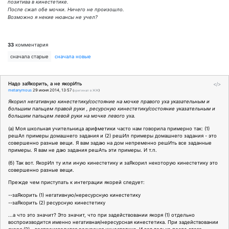
позитива в кинестетике.
После сжал обе мочки. Ничего не произошло.
Возможно я некие нюансы не учел?
33
комментария
сначала старые
сначала новые
Надо заЯкорить, а не якорИть
</>
metanymous
29 июня 2014, 13:57
(
оригинал в ЖЖ
)
Якорил негативную кинестетику/состояние на мочке правого уха указательным и
большим пальцем правой руки , ресурсную кинестетику/состояние указательным и
большим пальцем левой руки на мочке левого уха.
(а) Моя школьная учительница арифметики часто нам говорила примерно так: (1)
решАл примеры домашнего задания и (2) решИл примеры домашнего задания - это
совершенно разные вещи. Я вам задаю на дом непременно решИть все заданные
примеры. Я вам не даю задания решАть эти примеры. И т.п.
(б) Так вот. ЯкорИл ту или иную кинестетику и заЯкорил некоторую кинестетику это
совершенно разные вещи.
Прежде чем приступать к интеграции якорей следует:
--заЯкорить (1) негативную/нересурсную кинестетику
--заЯкорить (2) ресурсную кинестетику
...а что это значит? Это значит, что при задействовании якоря (1) отдельно
воспроизводится именно негативная/нересурсная кинестетика. При задействовании