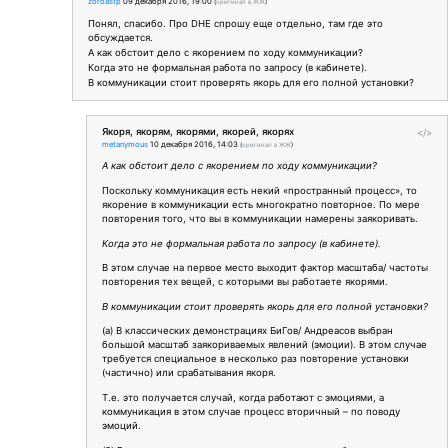
zoroastp
09 декабря 2016, 19:00
(
оригинал в ЖЖ
)
Понял, спасибо. Про DHE спрошу еще отдельно, там где это
обсуждается.
А как обстоит дело с якорением по ходу коммуникации?
Когда это не формальная работа по запросу (в кабинете).
В коммуникации стоит проверять якорь для его полной установки?
Якоря, якорям, якорями, якорей, якорях
</>
metanymous
10 декабря 2016, 14:03
(
оригинал в ЖЖ
)
А как обстоит дело с якорением по ходу коммуникации?
Поскольку коммуникация есть некий «пространный процесс», то
якорение в коммуникации есть многократно повторное. По мере
повторения того, что вы в коммуникации намерены заякоривать.
Когда это не формальная работа по запросу (в кабинете).
В этом случае на первое место выходит фактор масштаба/ частоты
повторения тех вещей, с которыми вы работаете якорями.
В коммуникации стоит проверять якорь для его полной установки?
(а) В классических демонстрациях БиГов/ Андреасов выбран
большой масштаб заякориваемых явлений (эмоции). В этом случае
требуется специальное в несколько раз повторение установки
(частично) или срабатывания якоря.
Т.е. это получается случай, когда работают с эмоциями, а
коммуникация в этом случае процесс вторичный – по поводу
эмоций.