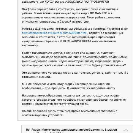
зацепляете, но КОГДА вы его НЕСКОЛЬКО РАЗ ПРОВЕРЯЕТЕ!
Эта фраза справедлива в контекстах, которые ближе к кабинетной
работе. В ней активизация якорей происходит ПО ПАМЯТИ и в
ограниченном количественном выражении. Такая работа с якорями
описана исчерпывающе в базовой литературе.
Работа с ДХЕ-якорями, которую мы обсуждаем в настоящий момент в жж
http://metapractice.livejournal.com/538088.html
, вероятнее в различных
жизненных контекстах, в который активация якорей происходит
«натуральным» образом и В НЕОГРАНИЧЕННОМ количественном
выражении.
Если я вас правильно понял, если я хоч для эмоции Х, я должен
вызывать Х и по мере возрастания "силы" демонстрировать некий ВАКОГ
(жест, например). Затем, через некоторое время, я проверяю якорь =
демонстрирую жест смотрю за реакцией. Это и будет установка якоря?
Это вы выясняете установку якоря в контекстах, условно, кабинетных. И в
отношении эмоций.
Мы же обсуждаем установку якорей на процессы мышления-
воображения + dhe-процессы. В контекстах жизнедеятельности.
На мышление-воображение якорь ставится так: по ходу реализации
какого-то содержательного процесса мышления-воображения время от
времени нажимается соответствующий якорь.
На dhe-процессы якорь ставиться прямо в моменты срабатывания
соответствующих устройств.
Re: Якоря: Многократно для мышления-воображения. В момен
</>