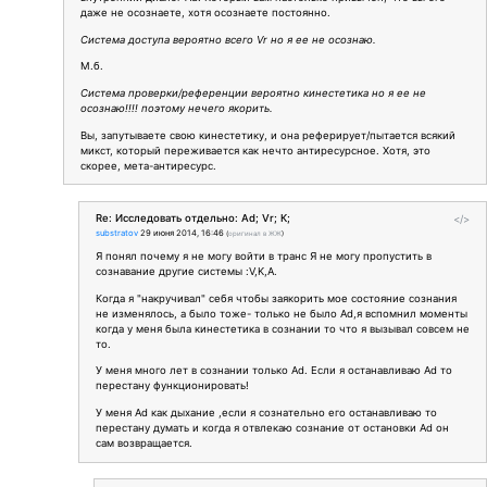
даже не осознаете, хотя осознаете постоянно.
Система доступа вероятно всего Vr но я ее не осознаю.
М.б.
Система проверки/референции вероятно кинестетика но я ее не
осознаю!!!! поэтому нечего якорить.
Вы, запутываете свою кинестетику, и она реферирует/пытается всякий
микст, который переживается как нечто антиресурсное. Хотя, это
скорее, мета-антиресурс.
Re: Исследовать отдельно: Ad; Vr; К;
</>
substratov
29 июня 2014, 16:46
(
оригинал в ЖЖ
)
Я понял почему я не могу войти в транс Я не могу пропустить в
сознавание другие системы :V,K,A.
Когда я "накручивал" себя чтобы заякорить мое состояние сознания
не изменялось, а было тоже- только не было Ad,я вспомнил моменты
когда у меня была кинестетика в сознании то что я вызывал совсем не
то.
У меня много лет в сознании только Ad. Если я останавливаю Аd то
перестану функционировать!
У меня Ad как дыхание ,если я сознательно его останавливаю то
перестану думать и когда я отвлекаю сознание от остановки Ad он
сам возвращается.