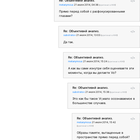
Re: Объективнй анализ.
</>
metanymous
21 июля 2014, 04:36
(
оригинал в ЖЖ
)
Прямо перед собой с расфокусированными
глазами?
Re: Объективнй анализ.
</>
substratov
21 июля 2014, 13:03
(
оригинал в ЖЖ
)
Да так.
Re: Объективнй анализ.
</>
metanymous
21 июля 2014, 15:24
(
оригинал в ЖЖ
)
А как вы сами изнутри себя оцениваете эти
моменты, когда вы делаете Vо?
Re: Объективнй анализ.
</>
substratov
21 июля 2014, 15:36
(
оригинал в ЖЖ
)
Это как бы такое Vr,мало осознаваемое в
большинстве случаев.
Re: Объективнй анализ.
</>
metanymous
21 июля 2014, 15:42
(
оригинал в ЖЖ
)
Образы памяти, вытащенные в
пространстве прямо перед собой?