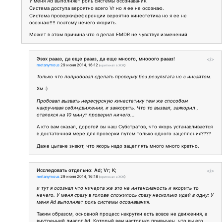
У меня Ad выполняет роль системы осознавания.
Система доступа вероятно всего Vr но я ее не осознаю.
Система проверки/референции вероятно кинестетика но я ее не
осознаю!!!! поэтому нечего якорить.
Может в этом причина что я делал EMDR не чувствуя изменений
Эээх раааз, да еще раааз, да еще мноого, мнооого раааз!
</>
metanymous
29 июня 2014, 16:12
(
оригинал в ЖЖ
)
Только что попробовал сделать проверку без результата но с инсайтом.
Хм :)
Пробовал вызвать нересурсную кинестетику тем же способом
накручивая себя+движения, и заякорить. Что то вызвал, заякорил ,
отвлекся на 10 минут проверил ничего...
А кто вам сказал, дорогой вы наш Субстратов, что якорь устанавливается
в достаточной мере для проверки путем только одного зацепления????
Даже цыгане знают, что якорь надо зацеплять много много кратно.
Исследовать отдельно: Ad; Vr; К;
</>
metanymous
29 июня 2014, 16:18
(
оригинал в ЖЖ
)
и тут я осознал что ничерта же это не интенсивность и якорить то
нечего. У меня сразу в голове сложилось сразу несколько идей в одну: У
меня Ad выполняет роль системы осознавания.
Таким образом, основной процесс накрутки есть вовсе не движения, а
внутренний диалог Ad. Который вам настолько привычен, что вы его