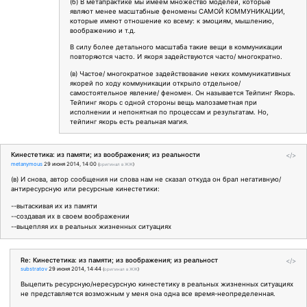
(б) В метапрактике мы имеем множество моделей, которые
являют менее масштабные феномены САМОЙ КОММУНИКАЦИИ,
которые имеют отношение ко всему: к эмоциям, мышлению,
воображению и т.д.
В силу более детального масштаба такие вещи в коммуникации
повторяются часто. И якоря задействуются часто/ многократно.
(в) Частое/ многократное задействование неких коммуникативных
якорей по ходу коммуникации открыло отдельное/
самостоятельное явление/ феномен. Он называется Тейпинг Якорь.
Тейпинг якорь с одной стороны вещь малозаметная при
исполнении и непонятная по процессам и результатам. Но,
тейпинг якорь есть реальная магия.
Кинестетика: из памяти; из воображения; из реальности
</>
metanymous
29 июня 2014, 14:00
(
оригинал в ЖЖ
)
(в) И снова, автор сообщения ни слова нам не сказал откуда он брал негативную/
антиресурсную или ресурсные кинестетики:
--вытаскивая их из памяти
--создавая их в своем воображении
--выцепляя их в реальных жизненных ситуациях
Re: Кинестетика: из памяти; из воображения; из реальност
</>
substratov
29 июня 2014, 14:44
(
оригинал в ЖЖ
)
Выцепить ресурсную/нересурсную кинестетику в реальных жизненных ситуациях
не представляется возможным у меня она одна все время-неопределенная.