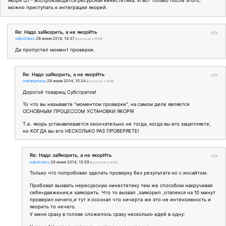
якоря (2) - воспроизводится ресурсная кинестетика. И вот только после этого,
можно приступать к интеграции якорей.
Re: Надо заЯкорить, а не якорИть
</>
substratov
29 июня 2014, 14:37
(
оригинал в ЖЖ
)
Да пропустил момент проверки.
Re: Надо заЯкорить, а не якорИть
</>
metanymous
29 июня 2014, 15:24
(
оригинал в ЖЖ
)
Дорогой товарищ Субстратов!
То что вы называете "моментом проверки", на самом деле является
ОСНОВНЫМ ПРОЦЕССОМ УСТАНОВКИ ЯКОРЯ!
Т.е. якорь устанавливается окончательно не тогда, когда вы его зацепляете,
но КОГДА вы его НЕСКОЛЬКО РАЗ ПРОВЕРЯЕТЕ!
Re: Надо заЯкорить, а не якорИть
</>
substratov
29 июня 2014, 15:59
(
оригинал в ЖЖ
)
Только что попробовал зделать проверку без результата но с инсайтом.
Пробовал вызвать нересурсную кинестетику тем же способом накручивая
себя+движения,и заякорить. Что то вызвал ,заякорил ,отвлекся на 10 минут
проверил ничего,и тут я осознал что ничерта же это не интенсивность и
якорить то нечего.
У меня сразу в голове сложилось сразу несколько идей в одну: