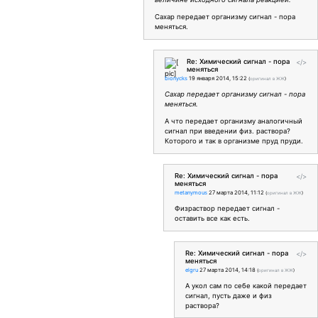
Сахар передает организму сигнал - пора
меняться.
Re: Химический сигнал - пора
</>
меняться
bionycks
19 января 2014, 15:22
(
оригинал в ЖЖ
)
Сахар передает организму сигнал - пора
меняться.
А что передает организму аналогичный
сигнал при введении физ. раствора?
Которого и так в организме пруд пруди.
Re: Химический сигнал - пора
</>
меняться
metanymous
27 марта 2014, 11:12
(
оригинал в ЖЖ
)
Физраствор передает сигнал -
оставить все как есть.
Re: Химический сигнал - пора
</>
меняться
elgru
27 марта 2014, 14:18
(
оригинал в ЖЖ
)
А укол сам по себе какой передает
сигнал, пусть даже и физ
раствора?