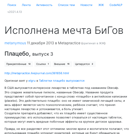
Поиск
Лента
Активность
Cписок тем
Новости
ЖЖ
CodeNLP
v2021.4.13
Исполнена мечта БиГов
metanymous
11 декабря 2013
в Metapractice
(
оригинал в ЖЖ
)
Плацебо,
выпуск 3
Прикреплённые
Ссылки
Внешние
Цитируется
12
1
15
2
http://metapractice.livejournal.com/361656.html
Оригинал взят у
elgru
в
Таблетки плацебо выпускаются
В США выпускается интересное лекарство в таблетках под названием Obecalp.
Это сладкие жевательные пилюли, названные Obecalp. Название продукта
представляет собой прочитанное с конца слово «плацебо» в английском написании
(placebo). Это действительно плацебо: оно не имеет химической лечащей силы, и
весь эффект является чисто психологическим, ребёнок считает, что принял
настоящее лекарство и успокаивается, а боль утихает.
Создатели препарата добавляют, что их плацебо имеет существенное
преимущество: его использование позволяет отказаться от настоящих таблеток,
которые могут иметь вредные побочные эффекты на хрупкое детское здоровье.
Правда, не все разделяют этот оптимизм: многие врачи и воспитатели полагают, что
использование плацебо успокоит родителей, которые не будут обращаться за