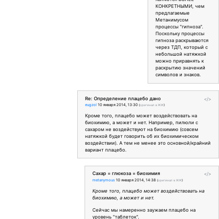
КОНКРЕТНЫМИ, чем
предлагаемые
Метанимусом
процессы "гипноза".
Поскольку процессы
гипноза раскрываются
через ТДП, который с
небольшой натяжкой
можно приравнять к
раскрытию значений
символов и знаков.
Re: Определение плацебо дано
</>
eugzol
10 января 2014, 13:30
(
оригинал в ЖЖ
)
Кроме того, плацебо может воздействовать на
биохимию, а может и нет. Например, пилюли с
сахаром не воздействуют на биохимию (совсем
натяжкой будет говорить об их биохимическом
воздействии). А тем не менее это основной/крайний
вариант плацебо.
Сахар = глюкоза = биохимия
</>
metanymous
10 января 2014, 14:38
(
оригинал в ЖЖ
)
Кроме того, плацебо может воздействовать на
биохимию, а может и нет.
Сейчас мы намеренно заужаем плацебо на
уровень "таблеток".