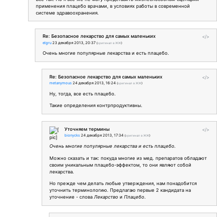
применения плацебо врачами, в условиях работы в современной
системе здравоохранения.
Re: Безопасное лекарство для самых маленьких
</>
elgru
23 декабря 2013, 20:37
(
оригинал в ЖЖ
)
Очень многие популярные лекарства и есть плацебо.
Re: Безопасное лекарство для самых маленьких
</>
metanymous
24 декабря 2013, 16:24
(
оригинал в ЖЖ
)
Ну, тогда, все есть плацебо.
Такие определения контрпродуктивны.
Уточняем термины
</>
bionycks
24 декабря 2013, 17:34
(
оригинал в ЖЖ
)
Очень многие популярные лекарства и есть плацебо.
Можно сказать и так: покуда многие из мед. препаратов обладают
своим уникальным плацебо-эффектом, то они являют собой
лекарства.
Но прежде чем делать любые утверждения, нам понадобится
уточнить терминологию. Предлагаю первые 2 кандидата на
уточнение - слова
Лекарство
и
Плацебо
.