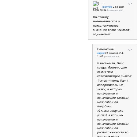
...
</>
bionycks
24 января
2014, 10:34
(
оригинал в ЖЖ
)
По-твоему,
математическое и
психологическое
значение слова "символ"
одинаковы?
Семиотика
</>
eugzol
24 января 2014,
11:03
(
оригинал в ЖЖ
)
В частности, Пирс
создал базовую для
семиотики
классификацию знаков:
1) знаки-иконы (icon),
изобразительные
знаки, в которых
означаемое и
означающее связаны
меж собой по
подобию;
2) знаки-индексы
(index), в которых
означаемое и
означающее связаны
меж собой по
расположенности во
времени и/или