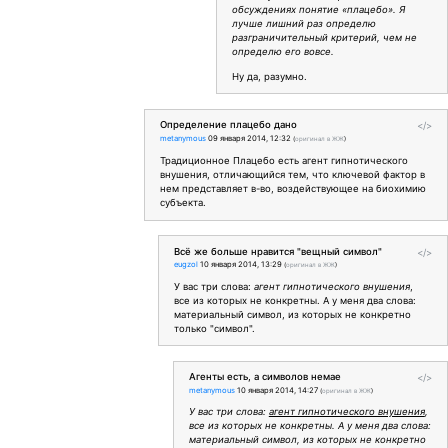
обсуждениях понятие «плацебо». Я
лучше лишний раз определю
разграничительный критерий, чем не
определю его вовсе.
Ну да, разумно.
Определение плацебо дано
</>
metanymous
09 января 2014, 12:32
(
оригинал в ЖЖ
)
Традиционное Плацебо есть агент гипнотического
внушения, отличающийся тем, что ключевой фактор в
нем представляет в-во, воздействующее на биохимию
субъекта.
Всё же больше нравится "вещный символ"
</>
eugzol
10 января 2014, 13:29
(
оригинал в ЖЖ
)
У вас три слова:
агент гипнотического внушения
,
все из которых не конкретны. А у меня два слова:
материальный символ, из которых не конкретно
только "символ".
Агенты есть, а символов немае
</>
metanymous
10 января 2014, 14:27
(
оригинал в ЖЖ
)
У вас три слова:
агент гипнотического внушения
,
все из которых не конкретны. А у меня два слова:
материальный символ, из которых не конкретно