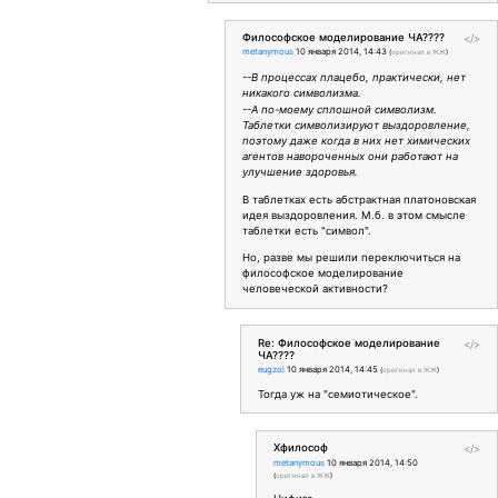
Философское моделирование ЧА????
</>
metanymous
10 января 2014, 14:43
(
оригинал в ЖЖ
)
--В процессах плацебо, практически, нет
никакого символизма.
--А по-моему сплошной символизм.
Таблетки символизируют выздоровление,
поэтому даже когда в них нет химических
агентов навороченных они работают на
улучшение здоровья.
В таблетках есть абстрактная платоновская
идея выздоровления. М.б. в этом смысле
таблетки есть "символ".
Но, разве мы решили переключиться на
философское моделирование
человеческой активности?
Re: Философское моделирование
</>
ЧА????
eugzol
10 января 2014, 14:45
(
оригинал в ЖЖ
)
Тогда уж на "семиотическое".
Хфилософ
</>
metanymous
10 января 2014, 14:50
(
оригинал в ЖЖ
)