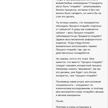
всякие/любые новомодные IT-продукты
могут быть "плацебо" - реализовывать
бизнес-процессы, которые и без них
можно было наладить, но никто бы не
стал это делать.
Ты хочешь сказать, что некорректно
обсуждать Процесс-плацебо отдельно
от субъекта? А сразу как появляется
субъект – весь Процесс-плацебо
сублимируется до Предмета-плацебо?
(эдакое восстановление референтного
индекса). Тогда я буду более
внимательно использовать термин
Процесс-плацебо там, где он
действительно понадобится.
Не совсем, хотя и это тоже. Мне
кажется, что вместо "процесс-плацебо"
следует называть конкретный процесс.
Например сказать "верования", как мы
это делаем, уже будет чуть более
конкретно, чем "процесс-плацебо".
Понимаешь какая штука, моя основная
специальность – специалист по
клиническим исследованиям, и поэтому
мои восприятия слова «плацебо» весьма
и весьма насыщенны.
Понял.
Поэтому я очень осторожен в