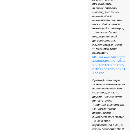
пространстве;
3) знаки-символы
(symbol), в которых
означаемое и
означающее связаны
меж собой в рамках
некоторой конвенции,
то есть как бы по
предварительной
договоренности.
Национальные языки
— примеры таких
конвенций.
http://ru.wikipedia.org/w
iki/%D0%A1%D0%B5%D0
%BC%D0%B8%D0%BE%
D1%82%D0%B8%D0%BA
%D0%B0
Приведём примеры
знаков, в которых один
из полюсов выражен
сильнее других, но
другие полюсы тоже
присутствуют.
Типичный знак-индекс
( он несёт также
иконическую и
символическую часть)
- знак в виде
нарисованной руки, он
как бы “говорит”: “Вот!