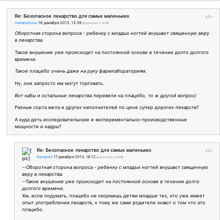
Re: Безопасное лекарство для самых маленьких
</>
metanymous
16 декабря 2013, 13:39
(
оригинал в ЖЖ
)
Оборотная сторона вопроса - ребенку с младых ногтей внушают священную веру
в лекарства.
Такое внушение уже происходит на постоянной основе в течении долго долгого
времени.
Такое плацебо очень даже на руку фармлабораториям.
Ну, они запросто им могут торговать.
Вот кабы и остальные лекарства перевели на плацебо, то ж другой вопрос)
Разные сорта мела и других наполнителей по цене супер дорогих лекарств?
А куда деть исследовательские и экспериментально-производственные
мощности и кадры?
Re: Безопасное лекарство для самых маленьких
</>
bionycks
17 декабря 2013, 18:12
(
оригинал в ЖЖ
)
--Оборотная сторона вопроса - ребенку с младых ногтей внушают священную
веру в лекарства.
--Такое внушение уже происходит на постоянной основе в течении долго
долгого времени.
Хм..если подумать, плацебо не скормишь детям младше тех, кто уже имеет
опыт употребления лекарств, к тому же сами родители знают о том что это
плацебо.