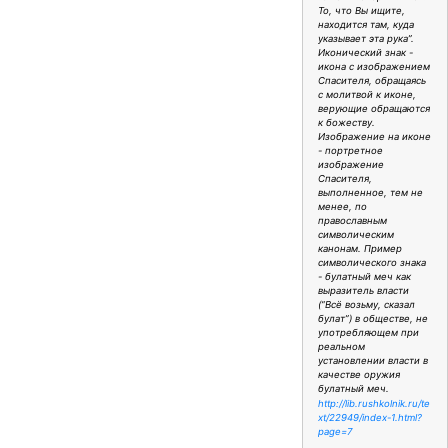
То, что Вы ищите,
находится там, куда
указывает эта рука”.
Иконический знак -
икона с изображением
Спасителя, обращаясь
с молитвой к иконе,
верующие обращаются
к божеству.
Изображение на иконе
- портретное
изображение
Спасителя,
выполненное, тем не
менее, по
православным
символическим
канонам. Пример
символического знака
- булатный меч как
выразитель власти
(“Всё возьму, сказал
булат”) в обществе, не
употребляющем при
реальном
установлении власти в
качестве оружия
булатный меч.
http://lib.rushkolnik.ru/te
xt/22949/index-1.html?
page=7