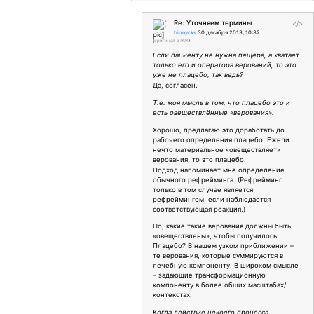
Re: Уточняем термины
</>
bionycks
30 декабря 2013, 10:32
(
оригинал в ЖЖ
)
Если пациенту не нужна пещера, а хватает
только его и оператора верований, то это
уже не плацебо, так ведь?
Да, согласен.
Т.е. моя мысль в том, что плацебо это и
есть овеществлённые «верования».
Хорошо, предлагаю это доработать до
рабочего определения плацебо. Ежели
нечто материальное «овеществляет»
верования, то это плацебо.
Подход напоминает мне определение
обычного рефрейминга. (Рефрейминг
только в том случае является
рефреймингом, если наблюдается
соответствующая реакция.)
Но, какие такие верования должны быть
«овеществлены», чтобы получилось
Плацебо? В нашем узком приближении –
те верования, которые суммируются в
лечебную компоненту. В широком смысле
– задающие трансформационную
компоненту в более общих масштабах/
контекстах.
Когда действие некоего процесса