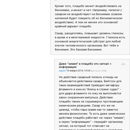
Кроме того, плацебо может воздействовать на
биохимию, а может и нет. Например, пилюли с
сахаром не воздействуют на биохимию (совсем
натяжкой будет говорить об их биохимическом
воздействии). А тем не менее это основной/
крайний вариант плацебо.
Сахар, расщепляясь, повышает уровень глюкозы
в крови и в межтканевой жидкости. Глюкоза есть
основной энергетический субстрат для любой
клетки человеческого организма. Вот тебе и
биохимия. Это базовая биохимия.
Даже "химия" в плацебо это сигнал =
</>
информация
eugzol
10 января 2014, 14:54
(
оригинал в ЖЖ
)
Но действие сахарный пилюль отнюдь не
объясняется действием сахара. Бейтсон для
таких взаимодействий приводил метафору
фламинго и ежа из "Алисы в стране чудес" -
для удара фламинго по ежу не выполняется
закон сохранения импульса. Действие
плацебо также не соразмерно протекающим
химическим реакциям. Сахар это же не
цианид, чтобы пара грамм как-то заметно
меняла физиологию. То есть даже химическое
действие плацебо работает не через "химию",
а через "информацию" - передаёт организму
сигнал, на который тот отвечает не
соразмерно аналоговой величине исходного