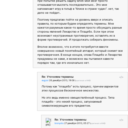
при попытке решить задачу влоб мой мозг просто
отказывается мыслить последовательно.. Это мне
напоминает игру в гольф в "Алисе в стране чудес". нет, так
дело не пойдет..
Поэтому предлагаю пойти на уровень вверх и описать
правила, по которым будем определять термины. Мне
кажется разумным какое-то время просто обсуждать разные
стороны явлений Лекарство и Плацебо. Если при этом
возникают неустранимые противоречия, оставлять их в
форме противоречий. И продолжать собирать феномены.
Вполне возможно, что в итоге потребуется ввести
совершенно новый понятийный аппарат, который снимет все
противоречния. В конце концов, слова Плацебо и Лекарство
придуманы не нами, и возможно мы пытаемся навести
порядок там, где его изначально нет.
Re: Уточняем термины
</>
eugzol
26 декабря 2013, 19:08
(
оригинал в ЖЖ
)
Потому как "плацебо" есть процесс, причем вариантов
этих процессов бесконечное множество.
Но это ведь именно овеществлённый процесс. Типа
плацебо - это некий процесс, запускаемый
символизирующим его предметом.
Re: Уточняем термины
</>
bionycks
27 декабря 2013, 05:27
(
оригинал в ЖЖ
)