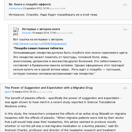
Re: Книга о плацебо-эффекте
</>
metanymous
23 декабря 2013, 10:16
(
оригинал в ЖЖ
)
Интересно. Спасибо. Надо будет поразбирать ее в этой теме.
Интервью с автором книги
</>
bionycks
19 января 2014, 17:40
(
оригинал в ЖЖ
)
Вот ссылка на интервью с автором.
http://www.rusrep.ru/2008/34/placebo/
"
Плацебо самая главная таблетка
Успокаивающие лекарства должны быть голубого или нежно-сиреневого цвета
Это лекарство может помогать от простуды, головной боли, язвы,
алкоголизма, депрессии и множества других болезней. Его себестоимость
составляет в буквальном смысле копейки. Однако официально этот препарат
нельзя купить ни в одной аптеке мира… Речь идет о плацебо — пустышке,
которую психика человека воспринимает как лекарство."
The Power of Suggestion and Expectation with a Migraine Drug
</>
agens
10 января 2014, 05:32
(
оригинал в ЖЖ
)
The benefit of placebo effects - specifically the power of suggestion and expectation -
was again shown to have merit in a recent study reported in Science Translational
Medicine online.
In this study, the researchers compared the effects of an active drug (Maxalt) on migraine
heaaches with the effects of placebo. "When migraine patients were told by their doctor
that a pill would help ease their headaches, this advice seemed to produce results
whether or not the pill was a real migraine medication or a dummy placebo," said (Dr.
Andrew) Charles, professor and director of the headache research and treatment