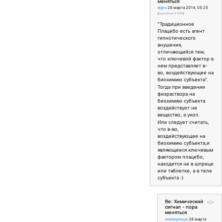
меняться
elgru
28 марта 2014, 05:25
(
оригинал в ЖЖ
)
"Традиционное
Плацебо есть агент
гипнотического
внушения,
отличающийся тем,
что ключевой фактор в
нем представляет в-
во, воздействующее на
биохимию субъекта".
Тогда при введении
физраствора на
биохимию субъекта
воздействует не
вещество, а укол.
Или следует считать,
что в-во,
воздействующее на
биохимию субъекта,и
являющееся ключевым
фактором плацебо,
находится не в шприце
или таблетке, а в теле
субъекта :)
Re: Химический
</>
сигнал - пора
меняться
metanymous
28 марта