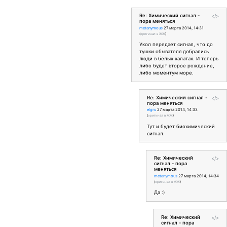
Re: Химический сигнал -
</>
пора меняться
metanymous
27 марта 2014, 14:31
(
оригинал в ЖЖ
)
Укол передает сигнал, что до
тушки обывателя добрались
люди в белых халатах. И теперь
либо будет второе рождение,
либо моментум море.
Re: Химический сигнал -
</>
пора меняться
elgru
27 марта 2014, 14:33
(
оригинал в ЖЖ
)
Тут и будет биохимический
сигнал.
Re: Химический
</>
сигнал - пора
меняться
metanymous
27 марта 2014, 14:34
(
оригинал в ЖЖ
)
Да :)
Re: Химический
</>
сигнал - пора