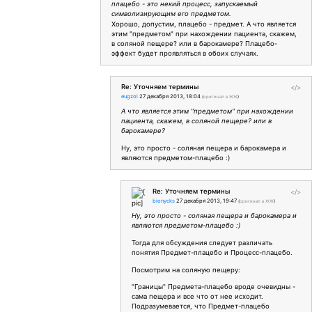
плацебо - это некий процесс, запускаемый
символизирующим его предметом.
Хорошо, допустим, плацебо - предмет. А что является
этим "предметом" при нахождении пациента, скажем,
в соляной пещере? или в барокамере? Плацебо-
эффект будет проявляться в обоих случаях.
Re: Уточняем термины
</>
eugzol
27 декабря 2013, 18:04
(
оригинал в ЖЖ
)
А что является этим "предметом" при нахождении
пациента, скажем, в соляной пещере? или в
барокамере?
Ну, это просто - соляная пещера и барокамера и
являются предметом-плацебо :)
Re: Уточняем термины
</>
bionycks
27 декабря 2013, 19:47
(
оригинал в ЖЖ
)
Ну, это просто - соляная пещера и барокамера и
являются предметом-плацебо :)
Тогда для обсуждения следует различать
понятия Предмет-плацебо и Процесс-плацебо.
Посмотрим на соляную пещеру:
"Границы" Предмета-плацебо вроде очевидны -
сама пещера и все что от нее исходит.
Подразумевается, что Предмет-плацебо