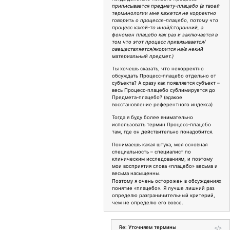
приписывается предмету-плацебо (в твоей
терминологии мне кажется не корректно
говорить о процессе-плацебо, потому что
процесс какой-то иной/сторонний, а
феномен плацебо как раз и заключается в
том что этот процесс привязывается/
овеществляется/якорится на/в некий
материальный предмет.)
Ты хочешь сказать, что некорректно
обсуждать Процесс-плацебо отдельно от
субъекта? А сразу как появляется субъект –
весь Процесс-плацебо сублимируется до
Предмета-плацебо? (эдакое
восстановление референтного индекса)
Тогда я буду более внимательно
использовать термин Процесс-плацебо
там, где он действительно понадобится.
Понимаешь какая штука, моя основная
специальность – специалист по
клиническим исследованиям, и поэтому
мои восприятия слова «плацебо» весьма и
весьма насыщенны.
Поэтому я очень осторожен в обсуждениях
понятие «плацебо». Я лучше лишний раз
определю разграничительный критерий,
чем не определю его вовсе.
Re: Уточняем термины
</>