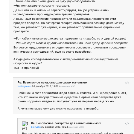
--Такое плацебо очень даже на руку фармлабораториям.
--Ну, они запросто им могут торговать.
Да они его ни в жизнь не зарегистирируют, так уж устроены клин.
исследования и процедура регистрации препаратов.
А ведь наши российские производители поддельных лекарств по сути
продают плацебо. Но вот врачи говорят, есть большая разница даже между
тем, как работают дженерики, и как работают оригинальные фирменные
препараты.
--Вот кабы и остальные лекарства перевели на плацебо, то ж другой вопрос)
--Разные сорта мела и других наполнителей по цене супер дорогих лекарств?
Вся эта супердороговизна определяется в основном стоимостью проведения
клинических исследований, еще на этапе разработки.
А куда деть исследовательские и экспериментально-производственные
мощности и кадры?
Ума не приложу))
Re: Безопасное лекарство для самых маленьких
</>
metanymous
20 декабря 2013, 15:32
(
оригинал в ЖЖ
)
Ребенка на свет принимают люди в белых халатах. И он с рождения знает,
что это некие могущественные существа. Первые свои лекарства даже
очень здоровых младенец получает уже на первом месяце жизни.
А, чуть постарше ему уже можно подсовывать плацебо.
Re: Безопасное лекарство для самых маленьких
</>
bionycks
22 декабря 2013, 16:24
(
оригинал в ЖЖ
)
Все так. Но я все же не могу представить жизнеспособный сценарий