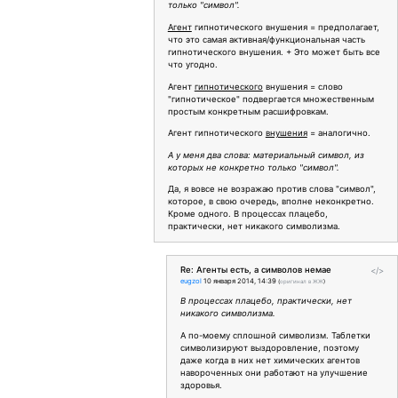
только "символ".
Агент
гипнотического внушения = предполагает,
что это самая активная/функциональная часть
гипнотического внушения. + Это может быть все
что угодно.
Агент
гипнотического
внушения = слово
"гипнотическое" подвергается множественным
простым конкретным расшифровкам.
Агент гипнотического
внушения
= аналогично.
А у меня два слова: материальный символ, из
которых не конкретно только "символ".
Да, я вовсе не возражаю против слова "символ",
которое, в свою очередь, вполне неконкретно.
Кроме одного. В процессах плацебо,
практически, нет никакого символизма.
Re: Агенты есть, а символов немае
</>
eugzol
10 января 2014, 14:39
(
оригинал в ЖЖ
)
В процессах плацебо, практически, нет
никакого символизма.
А по-моему сплошной символизм. Таблетки
символизируют выздоровление, поэтому
даже когда в них нет химических агентов
навороченных они работают на улучшение
здоровья.