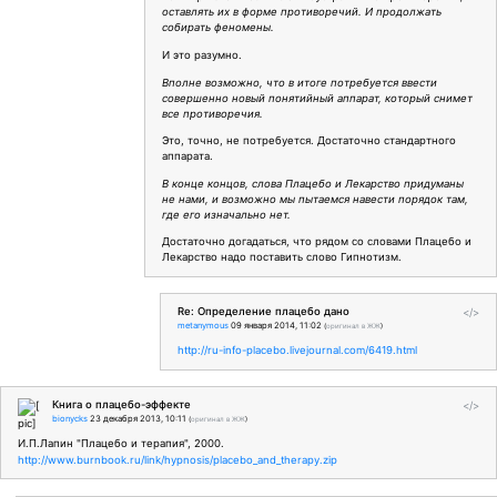
оставлять их в форме противоречий. И продолжать
собирать феномены.
И это разумно.
Вполне возможно, что в итоге потребуется ввести
совершенно новый понятийный аппарат, который снимет
все противоречия.
Это, точно, не потребуется. Достаточно стандартного
аппарата.
В конце концов, слова Плацебо и Лекарство придуманы
не нами, и возможно мы пытаемся навести порядок там,
где его изначально нет.
Достаточно догадаться, что рядом со словами Плацебо и
Лекарство надо поставить слово Гипнотизм.
Re: Определение плацебо дано
</>
metanymous
09 января 2014, 11:02
(
оригинал в ЖЖ
)
http://ru-info-placebo.livejournal.com/6419.html
Книга о плацебо-эффекте
</>
bionycks
23 декабря 2013, 10:11
(
оригинал в ЖЖ
)
И.П.Лапин "Плацебо и терапия", 2000.
http://www.burnbook.ru/link/hypnosis/placebo_and_therapy.zip