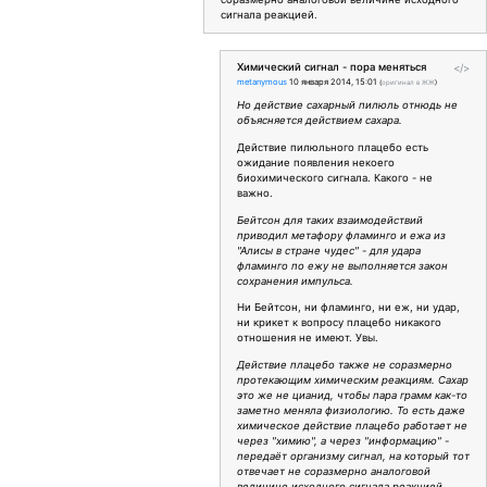
сигнала реакцией.
Химический сигнал - пора меняться
</>
metanymous
10 января 2014, 15:01
(
оригинал в ЖЖ
)
Но действие сахарный пилюль отнюдь не
объясняется действием сахара.
Действие пилюльного плацебо есть
ожидание появления некоего
биохимического сигнала. Какого - не
важно.
Бейтсон для таких взаимодействий
приводил метафору фламинго и ежа из
"Алисы в стране чудес" - для удара
фламинго по ежу не выполняется закон
сохранения импульса.
Ни Бейтсон, ни фламинго, ни еж, ни удар,
ни крикет к вопросу плацебо никакого
отношения не имеют. Увы.
Действие плацебо также не соразмерно
протекающим химическим реакциям. Сахар
это же не цианид, чтобы пара грамм как-то
заметно меняла физиологию. То есть даже
химическое действие плацебо работает не
через "химию", а через "информацию" -
передаёт организму сигнал, на который тот
отвечает не соразмерно аналоговой
величине исходного сигнала реакцией.