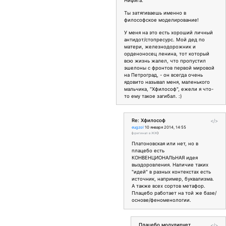
Нифига.
Ты затягиваешь именно в
философское моделирование!
У меня на это есть хороший личный
антидот/стопресурс. Мой дед по
матери, железнодорожник и
орденоносец ленина, тот который
всю жизнь жалел, что пропустил
эшелоны с фронтов первой мировой
на Петроград, - он всегда очень
ядовито называл меня, маленького
мальчика, "Хфилософ", ежели я что-
то ему такое загибал. :)
Re: Хфилософ
</>
eugzol
10 января 2014, 14:55
(
оригинал в ЖЖ
)
Платоновская или нет, но в
плацебо есть
КОНВЕНЦИОНАЛЬНАЯ идея
выздоровления. Наличие таких
"идей" в разных контекстах есть
источник, например, буквализма.
А также всех сортов метафор.
Плацебо работает на той же базе/
основе/феноменологии.
Плацебо модулирует
</>