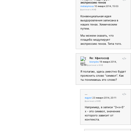
экспрессию генов
metanymous
10 января 2014, 15:03
(
оригинал в ЖЖ
)
Конвенциальная идея
выздоровления записана в
наших генах. Химическим
путем.
Мы можем сказать, что
плацебо модулирует
экспрессию генов. Типа того.
Re: Хфилософ
</>
bionycks
19 января 2014,
18:09
(
оригинал в ЖЖ
)
Я полагаю, здесь уместно будет
прояснить слово "символ". Как
ты понимаешь это слово?
...
</>
eugzol
23 января 2014, 20:11
(
оригинал в ЖЖ
)
Например, в записи "3+х=5"
х - это символ, значение
которого зависит от
контекста.