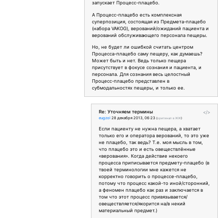
запускает Процесс-плацебо.
А Процесс-плацебо есть комплексная
суперпозиция, состоящая из Предмета-плацебо
(набора VAKOG), верований/ожиданий пациента и
верований обслуживающего персонала пещеры.
Но, не будет ли ошибкой считать центром
Процесса-плацебо саму пещеру, как думаешь?
Может быть и нет. Ведь только пещера
присутствует в фокусе сознания и пациента, и
персонала. Для сознания весь целостный
Процесс-плацебо представлен в
субмодальностях пещеры, и только ее.
Re: Уточняем термины
</>
eugzol
28 декабря 2013, 06:23
(
оригинал в ЖЖ
)
Если пациенту не нужна пещера, а хватает
только его и оператора верований, то это уже
не плацебо, так ведь? Т.е. моя мысль в том,
что плацебо это и есть овеществлённые
«верования». Когда действие некоего
процесса приписывается предмету-плацебо (в
твоей терминологии мне кажется не
корректно говорить о процессе-плацебо,
потому что процесс какой-то иной/сторонний,
а феномен плацебо как раз и заключается в
том что этот процесс привязывается/
овеществляется/якорится на/в некий
материальный предмет.)