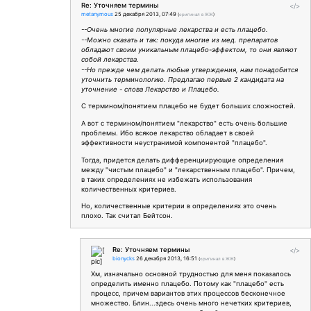
Re: Уточняем термины
</>
metanymous
25 декабря 2013, 07:49
(
оригинал в ЖЖ
)
--Очень многие популярные лекарства и есть плацебо.
--Можно сказать и так: покуда многие из мед. препаратов
обладают своим уникальным плацебо-эффектом, то они являют
собой лекарства.
--Но прежде чем делать любые утверждения, нам понадобится
уточнить терминологию. Предлагаю первые 2 кандидата на
уточнение - слова Лекарство и Плацебо.
С термином/понятием плацебо не будет больших сложностей.
А вот с термином/понятием "лекарство" есть очень большие
проблемы. Ибо всякое лекарство обладает в своей
эффективности неустранимой компонентой "плацебо".
Тогда, придется делать дифференциирующие определения
между "чистым плацебо" и "лекарственным плацебо". Причем,
в таких определениях не избежать использования
количественных критериев.
Но, количественные критерии в определениях это очень
плохо. Так считал Бейтсон.
Re: Уточняем термины
</>
bionycks
26 декабря 2013, 16:51
(
оригинал в ЖЖ
)
Хм, изначально основной трудностью для меня показалось
определить именно плацебо. Потому как "плацебо" есть
процесс, причем вариантов этих процессов бесконечное
множество. Блин...здесь очень много нечетких критериев,