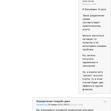
2014, 05:38
(
оригинал в ЖЖ
)
И биохимия. И укол.
Такое разделение
сумма
соответствуют
практическому
опыту.
Можно уколоться
на какую-то
колючку и не
испытывать никаких
проблем.
Но, можно
получить
заражение и
нагноение.
Ну, а ежели кого
"уколет" оса или
пчела, то в этом
случае будет два
эффекта в одном
флаконе.
Определение плацебо дано
</>
metanymous
09 января 2014, 09:53
(
оригинал в ЖЖ
)
Хм, изначально основной трудностью для меня