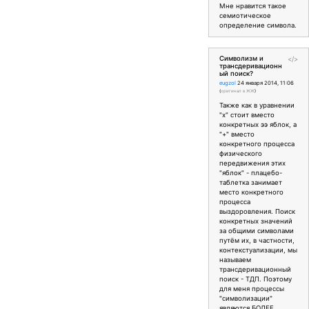
Мне нравится такое
семиотическое
определение символа.
Символизм и
</>
трансдеривационн
ый поиск?
eugzol
24 января 2014, 11:06
(
оригинал в ЖЖ
)
Также как в уравнении
"х" стоит вместо
конкретных ээ яблок, а
"+" вместо
конкретного процесса
физического
передвижения этих
"яблок" - плацебо-
таблетка занимает
место конкретного
процесса
выздоровления. Поиск
конкретных значений
за общими символами
путём их, в частности,
контекстуализации, мы
называем
трансдеривационный
поиск - ТДП. Поэтому
для меня процессы
"символизации"
являются БОЛЕЕ