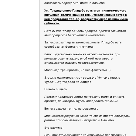
показалось определить именно плацебо.
Хм.
Традиционное Плацебо есть агент гипнотического
внушения, отличающийся тем, что ключевой фактор в
нем представляет в-во, воздействующее на биохимию
субъекта.
Потому как "плацебо" есть процесс, причем вариантов
этих процессов бесконечное множество.
За лесом разглядеть закономерность. Плацебо есть
своеобразная форма гипнотизма.
Блин...здесь очень много нечетких критериев, при
попытке решить задачу влоб мой мозг просто
отказывается мыслить последовательно..
Мозг надо тренировать, но без фанатизма. :)
Это мне напоминает игру в гольф в "Алисе в стране
чудес". нет, так дело не пойдет..
Ничего общего.
Поэтому предлагаю пойти на уровень вверх и описать
правила, по которым будем определять термины.
Вот эта задача, точно, не решаемая.
Мне кажется разумным какое-то время просто обсуждать
разные стороны явлений Лекарство и Плацебо.
Это разумно.
Если при этом возникают неустранимые противоречия,