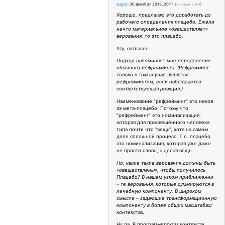
eugzol
30 декабря 2013, 20:11
(
оригинал в ЖЖ
)
Хорошо, предлагаю это доработать до
рабочего определения плацебо. Ежели
нечто материальное «овеществляет»
верования, то это плацебо.
Угу, согласен.
Подход напоминает мне определение
обычного рефрейминга. (Рефрейминг
только в том случае является
рефреймингом, если наблюдается
соответствующая реакция.)
Наименование "рефрейминг" это некое
ээ мета-плацебо. Потому что
"рефрейминг" это номинализация,
которая для просвещённого человека
типа почти что "вещь", хотя на самом
деле сплошной процесс. Т.е. плацебо
это номинализация, которая уже даже
не просто слово, а целая вещь.
Но, какие такие верования должны быть
«овеществлены», чтобы получилось
Плацебо? В нашем узком приближении
– те верования, которые суммируются в
лечебную компоненту. В широком
смысле – задающие трансформационную
компоненту в более общих масштабах/
контекстах.
Ну да. В программерском контексте