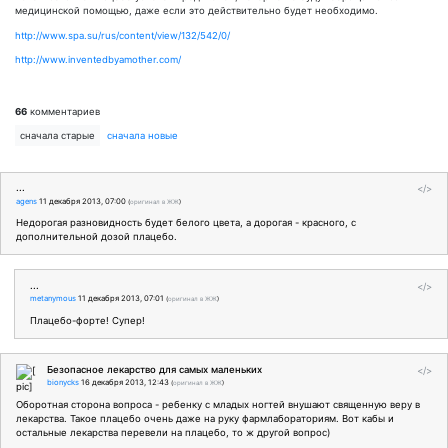
медицинской помощью, даже если это действительно будет необходимо.
http://www.spa.su/rus/content/view/132/542/0/
http://www.inventedbyamother.com/
66
комментариев
сначала старые
сначала новые
...
</>
agens
11 декабря 2013, 07:00
(
оригинал в ЖЖ
)
Недорогая разновидность будет белого цвета, а дорогая - красного, с
дополнительной дозой плацебо.
...
</>
metanymous
11 декабря 2013, 07:01
(
оригинал в ЖЖ
)
Плацебо-форте! Супер!
Безопасное лекарство для самых маленьких
</>
bionycks
16 декабря 2013, 12:43
(
оригинал в ЖЖ
)
Оборотная сторона вопроса - ребенку с младых ногтей внушают священную веру в
лекарства. Такое плацебо очень даже на руку фармлабораториям. Вот кабы и
остальные лекарства перевели на плацебо, то ж другой вопрос)