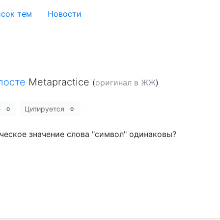
сок тем
Новости
посте
Metapractice
(
оригинал в ЖЖ
)
е
Цитируется
0
0
ческое значение слова "символ" одинаковы?