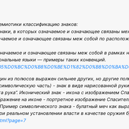
семиотики классификацию знаков:
 знаки, в которых означаемое и означающее связаны ме
значаемое и означающее связаны меж собой по располо
означаемое и означающее связаны меж собой в рамках н
ональные языки — примеры таких конвенций.
A1%D0%B5%D0%BC%D0%B8%D0%BE%D1%82%D0%B8%D0%BA%
ин из полюсов выражен сильнее других, но другие пол
имволическую часть) - знак в виде нарисованной руки, о
та рука”. Иконический знак - икона с изображением Сп
ажение на иконе - портретное изображение Спасителя,
ример символического знака - булатный меч как выраз
при реальном установлении власти в качестве оружия б
.html?page=7