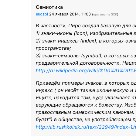
Семиотика
eugzol
24 января 2014, 11:03
(
оригинал в ЖЖ
)
В частности, Пирс создал базовую для 
1) знаки-иконы (icon), изобразительные
2) знаки-индексы (index), в которых о
пространстве;
3) знаки-символы (symbol), в которых 
предварительной договоренности. Наци
http://ru.wikipedia.org/wiki/%D0%
Приведём примеры знаков, в которых од
индекс ( он несёт также иконическую и с
ищите, находится там, куда указывает э
верующие обращаются к божеству. Изобр
православным символическим канонам. П
булат”) в обществе, не употребляющем 
http://lib.rushkolnik.ru/text/22949/index-1