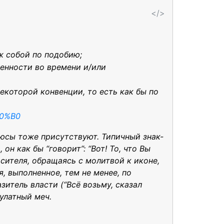
</>
ж собой по подобию;
женности во времени и/или
екоторой конвенции, то есть как бы по
D0%B0
юсы тоже присутствуют. Типичный знак-
н как бы “говорит”: “Вот! То, что Вы
асителя, обращаясь с молитвой к иконе,
 выполненное, тем не менее, по
итель власти (“Всё возьму, сказал
улатный меч.