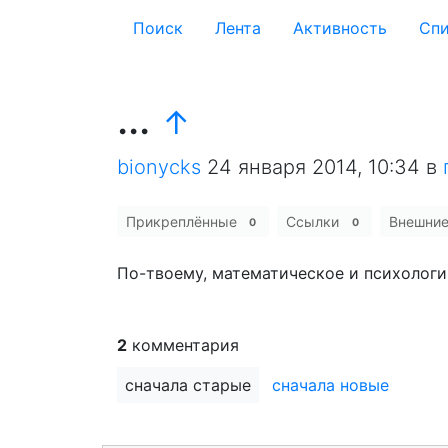
Поиск
Лента
Активность
Cпи
...
↑
bionycks
24 января 2014, 10:34
в
Прикреплённые
Ссылки
Внешни
0
0
По-твоему, математическое и психологи
2
комментария
сначала старые
сначала новые