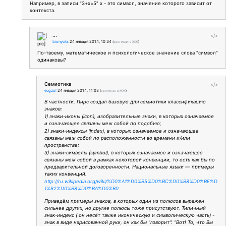
Например, в записи "3+х=5" х - это символ, значение которого зависит от
контекста.
...
</>
bionycks
24 января 2014, 10:34
(
оригинал в ЖЖ
)
По-твоему, математическое и психологическое значение слова "символ"
одинаковы?
Семиотика
</>
eugzol
24 января 2014, 11:03
(
оригинал в ЖЖ
)
В частности, Пирс создал базовую для семиотики классификацию
знаков:
1) знаки-иконы (icon), изобразительные знаки, в которых означаемое
и означающее связаны меж собой по подобию;
2) знаки-индексы (index), в которых означаемое и означающее
связаны меж собой по расположенности во времени и/или
пространстве;
3) знаки-символы (symbol), в которых означаемое и означающее
связаны меж собой в рамках некоторой конвенции, то есть как бы по
предварительной договоренности. Национальные языки — примеры
таких конвенций.
http://ru.wikipedia.org/wiki/%D0%A1%D0%B5%D0%BC%D0%B8%D0%BE%D
1%82%D0%B8%D0%BA%D0%B0
Приведём примеры знаков, в которых один из полюсов выражен
сильнее других, но другие полюсы тоже присутствуют. Типичный
знак-индекс ( он несёт также иконическую и символическую часть) -
знак в виде нарисованной руки, он как бы “говорит”: “Вот! То, что Вы