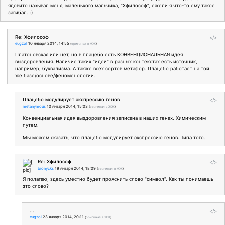
ядовито называл меня, маленького мальчика, "Хфилософ", ежели я что-то ему такое
загибал. :)
Re: Хфилософ
</>
eugzol
10 января 2014, 14:55
(
оригинал в ЖЖ
)
Платоновская или нет, но в плацебо есть КОНВЕНЦИОНАЛЬНАЯ идея
выздоровления. Наличие таких "идей" в разных контекстах есть источник,
например, буквализма. А также всех сортов метафор. Плацебо работает на той
же базе/основе/феноменологии.
Плацебо модулирует экспрессию генов
</>
metanymous
10 января 2014, 15:03
(
оригинал в ЖЖ
)
Конвенциальная идея выздоровления записана в наших генах. Химическим
путем.
Мы можем сказать, что плацебо модулирует экспрессию генов. Типа того.
Re: Хфилософ
</>
bionycks
19 января 2014, 18:09
(
оригинал в ЖЖ
)
Я полагаю, здесь уместно будет прояснить слово "символ". Как ты понимаешь
это слово?
...
</>
eugzol
23 января 2014, 20:11
(
оригинал в ЖЖ
)