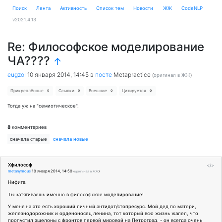
Поиск
Лента
Активность
Cписок тем
Новости
ЖЖ
CodeNLP
v2021.4.13
Re: Философское моделирование
ЧА????
↑
eugzol
10 января 2014, 14:45
в
посте
Metapractice
(
оригинал в ЖЖ
)
Прикреплённые
Ссылки
Внешние
Цитируется
0
0
0
0
Тогда уж на "семиотическое".
8
комментариев
сначала старые
сначала новые
Хфилософ
</>
metanymous
10 января 2014, 14:50
(
оригинал в ЖЖ
)
Нифига.
Ты затягиваешь именно в философское моделирование!
У меня на это есть хороший личный антидот/стопресурс. Мой дед по матери,
железнодорожник и орденоносец ленина, тот который всю жизнь жалел, что
пропустил эшелоны с фронтов первой мировой на Петроград, - он всегда очень