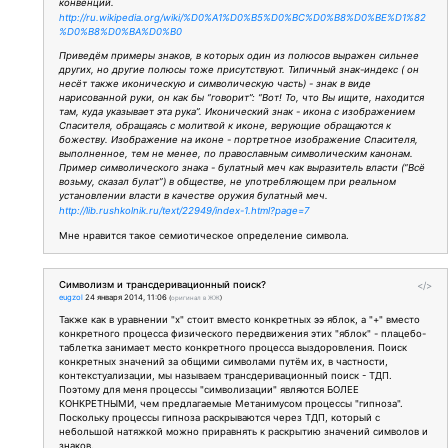
конвенций.
http://ru.wikipedia.org/wiki/%D0%A1%D0%B5%D0%BC%D0%B8%D0%BE%D1%82
%D0%B8%D0%BA%D0%B0
Приведём примеры знаков, в которых один из полюсов выражен сильнее
других, но другие полюсы тоже присутствуют. Типичный знак-индекс ( он
несёт также иконическую и символическую часть) - знак в виде
нарисованной руки, он как бы “говорит”: “Вот! То, что Вы ищите, находится
там, куда указывает эта рука”. Иконический знак - икона с изображением
Спасителя, обращаясь с молитвой к иконе, верующие обращаются к
божеству. Изображение на иконе - портретное изображение Спасителя,
выполненное, тем не менее, по православным символическим канонам.
Пример символического знака - булатный меч как выразитель власти (“Всё
возьму, сказал булат”) в обществе, не употребляющем при реальном
установлении власти в качестве оружия булатный меч.
http://lib.rushkolnik.ru/text/22949/index-1.html?page=7
Мне нравится такое семиотическое определение символа.
Символизм и трансдеривационный поиск?
</>
eugzol
24 января 2014, 11:06
(
оригинал в ЖЖ
)
Также как в уравнении "х" стоит вместо конкретных ээ яблок, а "+" вместо
конкретного процесса физического передвижения этих "яблок" - плацебо-
таблетка занимает место конкретного процесса выздоровления. Поиск
конкретных значений за общими символами путём их, в частности,
контекстуализации, мы называем трансдеривационный поиск - ТДП.
Поэтому для меня процессы "символизации" являются БОЛЕЕ
КОНКРЕТНЫМИ, чем предлагаемые Метанимусом процессы "гипноза".
Поскольку процессы гипноза раскрываются через ТДП, который с
небольшой натяжкой можно приравнять к раскрытию значений символов и
знаков.