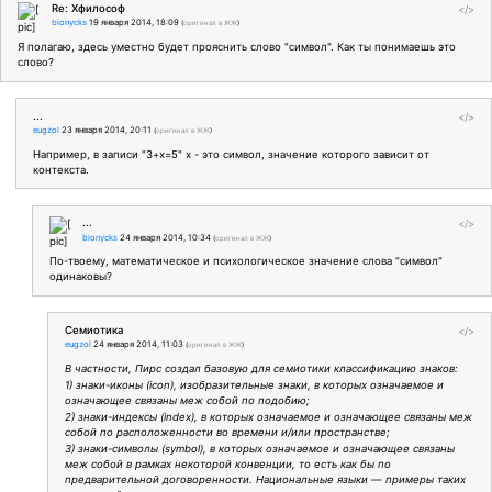
Re: Хфилософ
</>
bionycks
19 января 2014, 18:09
(
оригинал в ЖЖ
)
Я полагаю, здесь уместно будет прояснить слово "символ". Как ты понимаешь это
слово?
...
</>
eugzol
23 января 2014, 20:11
(
оригинал в ЖЖ
)
Например, в записи "3+х=5" х - это символ, значение которого зависит от
контекста.
...
</>
bionycks
24 января 2014, 10:34
(
оригинал в ЖЖ
)
По-твоему, математическое и психологическое значение слова "символ"
одинаковы?
Семиотика
</>
eugzol
24 января 2014, 11:03
(
оригинал в ЖЖ
)
В частности, Пирс создал базовую для семиотики классификацию знаков:
1) знаки-иконы (icon), изобразительные знаки, в которых означаемое и
означающее связаны меж собой по подобию;
2) знаки-индексы (index), в которых означаемое и означающее связаны меж
собой по расположенности во времени и/или пространстве;
3) знаки-символы (symbol), в которых означаемое и означающее связаны
меж собой в рамках некоторой конвенции, то есть как бы по
предварительной договоренности. Национальные языки — примеры таких