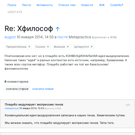
Поиск
Лента
Активность
Cписок тем
Новости
ЖЖ
CodeNLP
v2021.4.13
Re: Хфилософ
↑
eugzol
10 января 2014, 14:55
в
посте
Metapractice
(
оригинал в ЖЖ
)
Прикреплённые
Ссылки
Внешние
Цитируется
0
0
0
0
Платоновская или нет, но в плацебо есть КОНВЕНЦИОНАЛЬНАЯ идея выздоровления.
Наличие таких "идей" в разных контекстах есть источник, например, буквализма. А
также всех сортов метафор. Плацебо работает на той же базе/основе/
феноменологии.
6
комментариев
сначала старые
сначала новые
Плацебо модулирует экспрессию генов
</>
metanymous
10 января 2014, 15:03
(
оригинал в ЖЖ
)
Конвенциальная идея выздоровления записана в наших генах. Химическим путем.
Мы можем сказать, что плацебо модулирует экспрессию генов. Типа того.