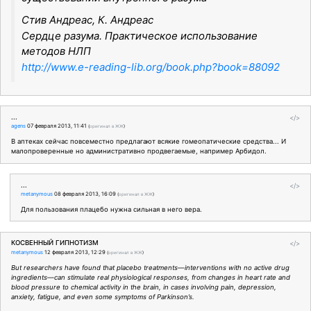
Стив Андреас, К. Андреас
Сердце разума. Практическое использование
методов НЛП
http://www.e-reading-lib.org/book.php?book=88092
...
</>
agens
07 февраля 2013, 11:41
(
оригинал в ЖЖ
)
В аптеках сейчас повсеместно предлагают всякие гомеопатические средства... И
малопроверенные но административно продвегаемые, например Арбидол.
...
</>
metanymous
08 февраля 2013, 16:09
(
оригинал в ЖЖ
)
Для пользования плацебо нужна сильная в него вера.
КОСВЕННЫЙ ГИПНОТИЗМ
</>
metanymous
12 февраля 2013, 12:29
(
оригинал в ЖЖ
)
But researchers have found that placebo treatments—interventions with no active drug
ingredients—can stimulate real physiological responses, from changes in heart rate and
blood pressure to chemical activity in the brain, in cases involving pain, depression,
anxiety, fatigue, and even some symptoms of Parkinson’s.