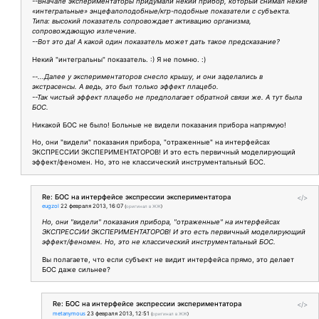
--Вначале экспериментаторы придумали некий прибор, который снимал некие
«интегральные» энцефалоподобные/кгр-подобные показатели с субъекта.
Типа: высокий показатель сопровождает активацию организма,
сопровождающую излечение.
--Вот это да! А какой один показатель может дать такое предсказание?
Некий "интегральны" показатель. :) Я не помню. :)
--...Далее у экспериментаторов снесло крышу, и они заделались в
экстрасенсы. А ведь, это был только эффект плацебо.
--Так чистый эффект плацебо не предполагает обратной связи же. А тут была
БОС.
Никакой БОС не было! Больные не видели показания прибора напрямую!
Но, они "видели" показания прибора, "отраженные" на интерфейсах
ЭКСПРЕССИИ ЭКСПЕРИМЕНТАТОРОВ! И это есть первичный моделирующий
эффект/феномен. Но, это не классический инструментальный БОС.
Re: БОС на интерфейсе экспрессии экспериментатора
</>
eugzol
22 февраля 2013, 16:07
(
оригинал в ЖЖ
)
Но, они "видели" показания прибора, "отраженные" на интерфейсах
ЭКСПРЕССИИ ЭКСПЕРИМЕНТАТОРОВ! И это есть первичный моделирующий
эффект/феномен. Но, это не классический инструментальный БОС.
Вы полагаете, что если субъект не видит интерфейса прямо, это делает
БОС даже сильнее?
Re: БОС на интерфейсе экспрессии экспериментатора
</>
metanymous
23 февраля 2013, 12:51
(
оригинал в ЖЖ
)