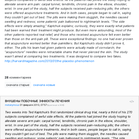
alleviate severe arm pain: carpal tunnel, tendinitis, chronic pain in the elbow, shoulder,
wrist. In one part of the study, half the subjects received pain-reducing pills; the others
were offered acupuncture treatments. And in both cases, people began to call in, saying
they couldn’t get out of bed. The pills were making them sluggish, the needles caused
swelling and redness; some patients’ pain ballooned to nightmarish levels. “The side
effects were simply amazing,” Kaptchuk explains; curiously, they were exactly what patients
had been warned their treatment might produce. But even more astounding, most of the
other patients reported real relief, and those who received acupuncture felt even better
than those on the anti-pain pill. These were exceptional findings: no one had ever proven
that acupuncture worked better than painkillers. But Kaptchuk’s study didn’t prove it,
either. The pills his team had given patients were actually made of cornstarch; the
“acupuncture” needles were retractable shams that never pierced the skin. The study
wasn’t aimed at comparing two treatments. It was designed to compare two fakes.
http://harvardmagazine.com/2013/01/the-placebo-phenomenon
28
комментариев
сначала старые
сначала новые
ВНУШЕНЫ ПОБОЧНЫЕ ЭФФЕКТЫ ЛЕЧЕНИЯ
</>
metanymous
01 февраля 2013, 07:57
(
оригинал в ЖЖ
)
Two weeks into Ted Kaptchuk’s first randomized clinical drug trial, nearly a third of his 270
subjects complained of awful side effects. All the patients had joined the study hoping to
alleviate severe arm pain: carpal tunnel, tendinitis, chronic pain in the elbow, shoulder,
wrist. In one part of the study, half the subjects received pain-reducing pills; the others
were offered acupuncture treatments. And in both cases, people began to call in, saying
they couldn’t get out of bed. The pills were making them sluggish, the needles caused
swelling and redness; some patients’ pain ballooned to nightmarish levels. “The side