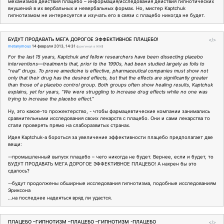
механизмов действия плацебо – информация/исследования действия гипнотических
внушений в их вербальных и невербальных формах. Но, мистер Kaptchuk
гипнотизмом не интересуется и изучать его в связи с плацебо никогда не будет.
БУДУТ ПРОДАВАТЬ МЕГА ДОРОГОЕ ЭФФЕКТИВНОЕ ПЛАЦЕБО!
</>
metanymous
14 февраля 2013, 14:31
(
оригинал в ЖЖ
)
For the last 15 years, Kaptchuk and fellow researchers have been dissecting placebo
interventions—treatments that, prior to the 1990s, had been studied largely as foils to
“real” drugs. To prove amedicine is effective, pharmaceutical companies must show not
only that their drug has the desired effects, but that the effects are significantly greater
than those of a placebo control group. Both groups often show healing results, Kaptchuk
explains, yet for years, “We were struggling to increase drug effects while no one was
trying to increase the placebo effect.”
Ну, это какое-то прожектерство, - чтобы фармацевтические компании занимались
сравнительными исследования своих лекарств с плацебо. Они и сами лекарства то
стали проверять прямо на слаборазвитых странах.
Идея Kaptchuk-а бороться за увеличение эффективности плацебо предполагает две
вещи:
--промышленный выпуск плацебо – чего никогда не будет. Вернее, если и будет, то
БУДУТ ПРОДАВАТЬ МЕГА ДОРОГОЕ ЭФФЕКТИВНОЕ ПЛАЦЕБО! А нахрен бы это
сдалось?
--будут продолжены обширные исследования гипнотизма, подобные исследованиям
Эриксона
…на последнее надеяться вряд ли удастся.
ПЛАЦЕБО –ГИПНОТИЗМ –ПЛАЦЕБО –ГИПНОТИЗМ -ПЛАЦЕБО
</>