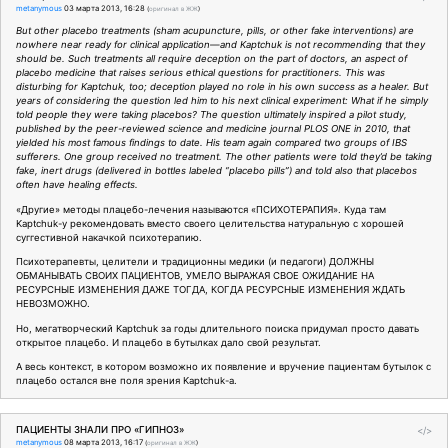
metanymous
03 марта 2013, 16:28
(
оригинал в ЖЖ
)
But other placebo treatments (sham acupuncture, pills, or other fake interventions) are
nowhere near ready for clinical application—and Kaptchuk is not recommending that they
should be. Such treatments all require deception on the part of doctors, an aspect of
placebo medicine that raises serious ethical questions for practitioners. This was
disturbing for Kaptchuk, too; deception played no role in his own success as a healer. But
years of considering the question led him to his next clinical experiment: What if he simply
told people they were taking placebos? The question ultimately inspired a pilot study,
published by the peer-reviewed science and medicine journal PLOS ONE in 2010, that
yielded his most famous findings to date. His team again compared two groups of IBS
sufferers. One group received no treatment. The other patients were told they’d be taking
fake, inert drugs (delivered in bottles labeled “placebo pills”) and told also that placebos
often have healing effects.
«Другие» методы плацебо-лечения называются «ПСИХОТЕРАПИЯ». Куда там
Kaptchuk-у рекомендовать вместо своего целительства натуральную с хорошей
суггестивной накачкой психотерапию.
Психотерапевты, целители и традиционны медики (и педагоги) ДОЛЖНЫ
ОБМАНЫВАТЬ СВОИХ ПАЦИЕНТОВ, УМЕЛО ВЫРАЖАЯ СВОЕ ОЖИДАНИЕ НА
РЕСУРСНЫЕ ИЗМЕНЕНИЯ ДАЖЕ ТОГДА, КОГДА РЕСУРСНЫЕ ИЗМЕНЕНИЯ ЖДАТЬ
НЕВОЗМОЖНО.
Но, мегатворческий Kaptchuk за годы длительного поиска придумал просто давать
открытое плацебо. И плацебо в бутылках дало свой результат.
А весь контекст, в котором возможно их появление и вручение пациентам бутылок с
плацебо остался вне поля зрения Kaptchuk-а.
ПАЦИЕНТЫ ЗНАЛИ ПРО «ГИПНОЗ»
</>
metanymous
08 марта 2013, 16:17
(
оригинал в ЖЖ
)