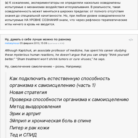
(в) К сожалению, экспериментаторы не определяли насколько осведомлены
испытуемые о механизмах воздействия иглоукалывания. В реальности, такая
осведомленность может меняться в широких пределах: от полного отсутствия
знания до специальной начитанности. Но, при любом уровне осведомленности
испытуемые НА УРОВНЕ СОЗНАНИЯ знали, что через рефлексо-терапевтические
иглы ничего в кровь не вводится.
Ну, думать о себе лучше можно по разному
</>
metanymous
05 февраля 2013, 15:09
(
оригинал в ЖЖ
)
Although Kaptchuk, an associate professor of medicine, has spent his career studying
these mysterious human reactions, he doesn’t argue that you can simply “think yourself
better.” “Sham treatment won’t shrink tumors or cure viruses,” he says.
Ну, самолечение самолечению – рознь. Например:
Как подключить естественную способность
организма к самоисцелению (часть 1)
Новая стратегия
Проверка способности организма к самоисцелению
Метод выздоровления
Эрик и артрит
Эйприл и хроническая боль в спине
Питер и рак кожи
Тед и СПИД