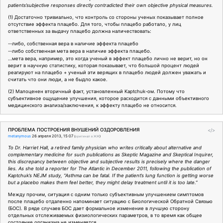
patients’subjective responses directly contradicted their own objective physical measures.
(1) Достаточно тривиально, что контроль со стороны ученых показывает полное
отсутствие эффекта плацебо. Для того, чтобы плацебо работало, у лиц
ответственных за выдачу плацебо должна наличествовать:
--либо, собственная вера в наличие эффекта плацебо
--либо собственная мета вера в наличие эффекта плацебо.
…мета вера, например, это когда ученый в эффект плацебо лично не верит, но он
верит в научную статистику, которая показывает, что большой процент людей
реагируют на плацебо + ученый эти верящих в плацебо людей должен уважать и
считать что они люди, а не быдло какое.
(2) Малоценен вторичный факт, установленный Kaptchuk-ом. Потому что
субъективное ощущение улучшения, которое расходится с данными объективного
медицинского анализа/заключения, к эффекту плацебо не относится.
ПРОБЛЕМА ПОСТРОЕНИЯ ВНУШЕНИЙ ОЗДОРОВЛЕНИЯ
</>
metanymous
26 апреля 2013, 15:07
(
оригинал в ЖЖ
)
To Dr. Harriet Hall, a retired family physician who writes critically about alternative and
complementary medicine for such publications as Skeptic Magazine and Skeptical Inquirer,
this discrepancy between objective and subjective results is precisely where the danger
lies. As she told a reporter for The Atlantic in December 2011, following the publication of
Kaptchuk’s NEJM study, “Asthma can be fatal. If the patient’s lung function is getting worse
but a placebo makes them feel better, they might delay treatment until it is too late.”
Между прочим, ситуация с одним только субъективным улучшением симптомов
после плацебо отдаленно напоминает ситуацию с Биологической Обратной Связью
(БОС). В ряде случаев БОС дает формальное изменение в лучшую сторону
отдельных отслеживаемых физиологических параметров, в то время как общее
состояние организма не изменяется.