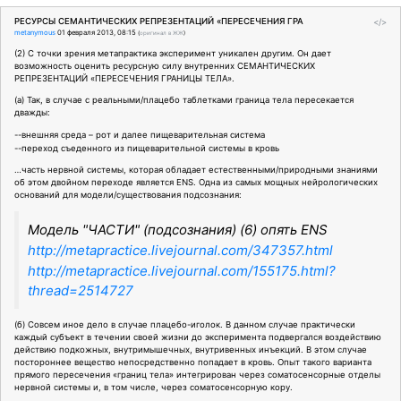
РЕСУРСЫ СЕМАНТИЧЕСКИХ РЕПРЕЗЕНТАЦИЙ «ПЕРЕСЕЧЕНИЯ ГРА
</>
metanymous
01 февраля 2013, 08:15
(
оригинал в ЖЖ
)
(2) С точки зрения метапрактика эксперимент уникален другим. Он дает
возможность оценить ресурсную силу внутренних СЕМАНТИЧЕСКИХ
РЕПРЕЗЕНТАЦИЙ «ПЕРЕСЕЧЕНИЯ ГРАНИЦЫ ТЕЛА».
(а) Так, в случае с реальными/плацебо таблетками граница тела пересекается
дважды:
--внешняя среда – рот и далее пищеварительная система
--переход съеденного из пищеварительной системы в кровь
…часть нервной системы, которая обладает естественными/природными знаниями
об этом двойном переходе является ENS. Одна из самых мощных нейрологических
оснований для модели/существования подсознания:
Модель "ЧАСТИ" (подсознания) (6) опять ENS
http://metapractice.livejournal.com/347357.html
http://metapractice.livejournal.com/155175.html?
thread=2514727
(б) Совсем иное дело в случае плацебо-иголок. В данном случае практически
каждый субъект в течении своей жизни до эксперимента подвергался воздействию
действию подкожных, внутримышечных, внутривенных инъекций. В этом случае
постороннее вещество непосредственно попадает в кровь. Опыт такого варианта
прямого пересечения «границ тела» интегрирован через соматосенсорные отделы
нервной системы и, в том числе, через соматосенсорную кору.