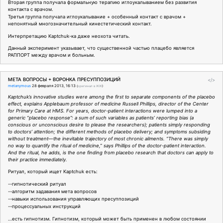
Вторая группа получала формальную терапию иглоукалыванием без развития
контакта с врачом.
Третья группа получала иглоукалывание + особенный контакт с врачом +
непонятный многозначительный кинестетический контакт.
Интерпретацию Kaptchuk-ка даже неохота читать.
Данный эксперимент указывает, что существенной частью плацебо является
РАППОРТ между врачом и больным.
МЕТА ВОПРОСЫ + ВОРОНКА ПРЕСУППОЗИЦИЙ
</>
metanymous
28 февраля 2013, 16:13
(
оригинал в ЖЖ
)
Kaptchuk’s innovative studies were among the first to separate components of the placebo
effect, explains Applebaum professor of medicine Russell Phillips, director of the Center
for Primary Care at HMS. For years, doctor-patient interactions were lumped into a
generic “placebo response”: a sum of such variables as patients’ reporting bias (a
conscious or unconscious desire to please the researchers); patients simply responding
to doctors’ attention; the different methods of placebo delivery; and symptoms subsiding
without treatment—the inevitable trajectory of most chronic ailments. “There was simply
no way to quantify the ritual of medicine,” says Phillips of the doctor-patient interaction.
And the ritual, he adds, is the one finding from placebo research that doctors can apply to
their practice immediately.
Ритуал, который ищет Kaptchuk есть:
--гипнотический ритуал
--алгоритм задавания мета вопросов
--навыки использования управляющих пресуппозиций
--процессуальных инструкций
…есть гипнотизм. Гипнотизм, который может быть применен в любом состоянии