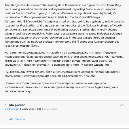
The study’s results shocked the investigators themselves: even patients who knew they
were taking placebos described real improvement, reporting twice as much symptom
relief as the no-treatment group. That’s a difference so significant, says Kaptchuk, it’s
comparable to the improvement seen in trials for the best real IBS drugs.
Although this IBS “open-label” study was small and has yet to be replicated, fellow placebo
researcher Frank Miller of the department of bioethics at the National Institutes of Health
considers it a significant step toward legitimizing placebo studies. But to really change
minds in mainstream medicine, Miller says, researchers have to show biological evidence
that minds actually change—a feat achieved only in the last decade through imaging
technology such as positron emission tomography (PET) scans and functional magnetic
resonance imaging (fMRI).
Хм, заменим номинализацию «плацебо» на номинализацию «гипноз». Получим:
исследователи были шокированы сами результатами своих исследований, пациенты,
которые знали, что получают «гипнотические» внушения описали реальные
улучшения, - такая конструкция не вызовет ни у кого ни какого удивления.
Ну, теперь они будут мучить себя и испытуемых на томографах, чтобы «доказать»
самим себе и контролирующим органам эффективность плацебо.
Однако, контролирующие органы в этом вопросе большие концерны по
изготовлению лекарств. По их воле проект плацебо никогда не будет внедрен в
широкую практику.
ru_info_placebo
</>
metanymous
14 марта 2013, 16:28
(
оригинал в ЖЖ
)
ru_info_placebo