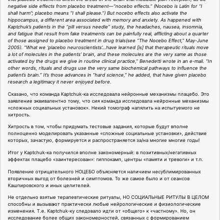
negative side effects from placebo treatment—“nocebo effects.” (Nocebo is Latin for “I
shall harm”; placebo means “I shall please.”) But nocebo effects also activate the
hippocampus, a different area associated with memory and anxiety. As happened with
Kaptchuk’s patients in the “pill versus needle” study, the headaches, nausea, insomnia,
and fatigue that result from fake treatments can be painfully real, afflicting about a quarter
of those assigned to placebo treatment in drug trials(see “The Nocebo Effect,” May-June
2005). “What we ‘placebo neuroscientists’…have learned [is] that therapeutic rituals move
a lot of molecules in the patients’ brain, and these molecules are the very same as those
activated by the drugs we give in routine clinical practice,” Benedetti wrote in an e-mail. “In
other words, rituals and drugs use the very same biochemical pathways to influence the
patient’s brain.” It’s those advances in “hard science,” he added, that have given placebo
research a legitimacy it never enjoyed before.
Сказано, что команда Kaptchuk-ка исследовала нейронные механизмы плацебо. Это
заявление эквивалентно тому, что сия команда исследовала нейронные механизмы
«сложных социальных установок». Некий томограф напялить на испытуемого не
хитрость.
Хитрость в том, чтобы придумать тестовые задания, которые будут вполне
полноценно моделировать указанные «сложные социальные установки», действие
которых, зачастую, формируется и распространяется за/на многие многие годы!
Итог у Kaptchuk-ка получился вполне закономерный: в позитивных/негативных
эффектах плацебо «заинтересован»: гиппокамп, центры «памяти и тревоги» и т.п.
Появление отрицательного НОЦЕБО объясняется наличием несублимированных
вторичных выгод от болезней и симптомов. То же самое было и от сеансов
Кашпировского и иных целителей.
Не отдельно взятые терапевтические ритуалы, НО СОЦИАЛЬНЫЕ РИТУЛЫ В ЦЕЛОМ
способны и вызывают практически любые нейрологические и физиологические
изменения. Т.е. Kaptchuk-ку следовало идти от «общего» к «частному». Но, он
исследование более общих закономерностей, связанных с формированием