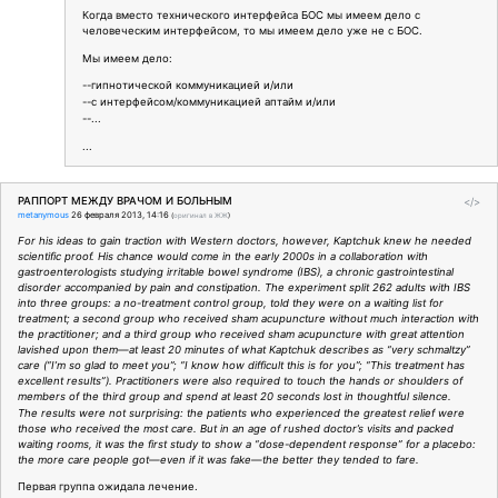
Когда вместо технического интерфейса БОС мы имеем дело с
человеческим интерфейсом, то мы имеем дело уже не с БОС.
Мы имеем дело:
--гипнотической коммуникацией и/или
--с интерфейсом/коммуникацией аптайм и/или
--...
...
РАППОРТ МЕЖДУ ВРАЧОМ И БОЛЬНЫМ
</>
metanymous
26 февраля 2013, 14:16
(
оригинал в ЖЖ
)
For his ideas to gain traction with Western doctors, however, Kaptchuk knew he needed
scientific proof. His chance would come in the early 2000s in a collaboration with
gastroenterologists studying irritable bowel syndrome (IBS), a chronic gastrointestinal
disorder accompanied by pain and constipation. The experiment split 262 adults with IBS
into three groups: a no-treatment control group, told they were on a waiting list for
treatment; a second group who received sham acupuncture without much interaction with
the practitioner; and a third group who received sham acupuncture with great attention
lavished upon them—at least 20 minutes of what Kaptchuk describes as “very schmaltzy”
care (“I’m so glad to meet you”; “I know how difficult this is for you”; “This treatment has
excellent results”). Practitioners were also required to touch the hands or shoulders of
members of the third group and spend at least 20 seconds lost in thoughtful silence.
The results were not surprising: the patients who experienced the greatest relief were
those who received the most care. But in an age of rushed doctor’s visits and packed
waiting rooms, it was the first study to show a “dose-dependent response” for a placebo:
the more care people got—even if it was fake—the better they tended to fare.
Первая группа ожидала лечение.