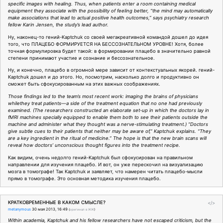
specific images with healing. Thus, when patients enter a room containing medical
equipment they associate with the possibility of feeling better, “the mind may automatically
make associations that lead to actual positive health outcomes,” says psychiatry research
fellow Karin Jensen, the study’s lead author.
Ну, наконец-то гений-Kaptchuk со своей мегакреативной командой дошел до идея
того, что ПЛАЦЕБО ФОРМИРУЕТСЯ НА БЕССОЗНАТЕЛЬНОМ УРОВНЕ! Хотя, более
точная формулировка будет такой: в формировании плацебо в значительно равной
степени принимают участие и сознание и бессознательное.
Ну, и конечно, плацебо в огромной мере зависит от контекстуальных якорей. гений-
Kaptchuk дошел и до этого. Но, посмотрим, насколько долго и продуктивно он
сможет быть сфокусированным на этих важных соображениях.
Those findings led to the team’s most recent work: imaging the brains of physicians
whilethey treat patients—a side of the treatment equation that no one had previously
examined. (The researchers constructed an elaborate set-up in which the doctors lay in
fMRI machines specially equipped to enable them both to see their patients outside the
machine and administer what they thought was a nerve-stimulating treatment.) “Doctors
give subtle cues to their patients that neither may be aware of,” Kaptchuk explains. “They
are a key ingredient in the ritual of medicine.” The hope is that the new brain scans will
reveal how doctors’ unconscious thought figures into the treatment recipe.
Как видим, очень недолго гений-Kaptchuk был сфокусирован на правильном
направлении для изучения плацебо. И вот, он уже перескочил на визуализацию
мозга в томографе! Так Kaptchuk и заявляет, что намерен читать плацебо-мысли
прямо в томографе. Это основная методика изучения плацебо.
КРАТКОВРЕМЕННЫЕ В КАКОМ СМЫСЛЕ?
</>
metanymous
30 мая 2013, 16:49
(
оригинал в ЖЖ
)
Within academia, Kaptchuk and his fellow researchers have not escaped criticism, but the