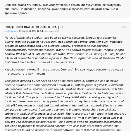
Винклер выдал эти планы. Фармацевтические компании будут заранее выпускать
специальные плацебо, плацебо- дженерики и зарабатывать на этом двойные и
тройные деньги.
ПЛАЦЕБЩИК ОБЯЗАН ВЕРИТЬ В ПЛАЦЕБО
</>
metanymous
19 апреля 2013, 12:54
(
оригинал в ЖЖ
)
Not all of Kaptchuk’s studies have been so warmly received. Though few academics
quarrel with the quality of his research, he’s remained a prime target for such watchdog
groups as Quackwatch and The Skeptics’ Society, organizations that question
nonconventional medical approaches. (Other well-known targets include Deepak Chopra,
Andrew Weil ’63, M.D. ’68, and the late Nobel Prize winner Linus Pauling.) In 2011, he and
a team of researchers published a paper in The New England Journal of Medicine (NEJM)
that raised the hackles of some of his fiercest critics.
Kaptchuk-a критикуют. И что в этом особенного? Его критикуют совсем не за то, за
что следует его критиковать.
That paper (praised by scholars as one of the most carefully controlled and definitive
placebo studies ever done) described a study of 40 asthma patients given four different
interventions: active treatments with real albuterol inhalers; placebo treatments with fake
inhalers that delivered no medication; sham acupuncture treatments; and intervals with no
treatment at all. The patients returned for 12 sequential visits, receiving each type of
treatment three times—a novel approach in placebo study that created a large amount of
data (480 treatments in total) and turned subjects into their own controls (if patients are
compared to themselves from one treatment to the next, researchers can eliminate
subjects’ individual differences as a variable). The researchers had hoped to find improved
lung function with both the real and sham treatments; what they found instead was that
only the real treatment yielded results—the others showed no significant improvement.
Yet when Kaptchuk’s team measured patients’ own assessments of improvement, the
researchers found no difference reported between the real and sham treatments: the