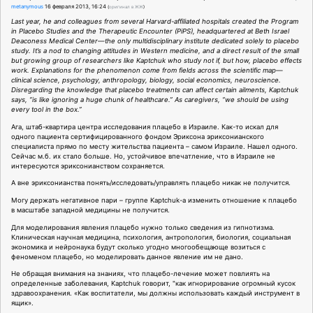
metanymous
16 февраля 2013, 16:24
(
оригинал в ЖЖ
)
Last year, he and colleagues from several Harvard-affiliated hospitals created the Program
in Placebo Studies and the Therapeutic Encounter (PiPS), headquartered at Beth Israel
Deaconess Medical Center—the only multidisciplinary institute dedicated solely to placebo
study. It’s a nod to changing attitudes in Western medicine, and a direct result of the small
but growing group of researchers like Kaptchuk who study not if, but how, placebo effects
work. Explanations for the phenomenon come from fields across the scientific map—
clinical science, psychology, anthropology, biology, social economics, neuroscience.
Disregarding the knowledge that placebo treatments can affect certain ailments, Kaptchuk
says, “is like ignoring a huge chunk of healthcare.” As caregivers, “we should be using
every tool in the box.”
Ага, штаб-квартира центра исследования плацебо в Израиле. Как-то искал для
одного пациента сертифицированного фондом Эриксона эриксонианского
специалиста прямо по месту жительства пациента – самом Израиле. Нашел одного.
Сейчас м.б. их стало больше. Но, устойчивое впечатление, что в Израиле не
интересуются эриксонианством сохраняется.
А вне эриксонианства понять/исследовать/управлять плацебо никак не получится.
Могу держать негативное пари – группе Kaptchuk-а изменить отношение к плацебо
в масштабе западной медицины не получится.
Для моделирования явления плацебо нужно только сведения из гипнотизма.
Клиническая научная медицина, психология, антропология, биология, социальная
экономика и нейронаука будут сколько угодно многообещающе возиться с
феноменом плацебо, но моделировать данное явление им не дано.
Не обращая внимания на знаниях, что плацебо-лечение может повлиять на
определенные заболевания, Kaptchuk говорит, "как игнорирование огромный кусок
здравоохранения. «Как воспитатели, мы должны использовать каждый инструмент в
ящик».