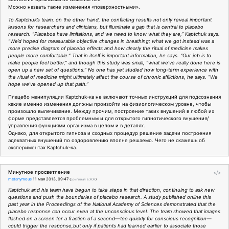
Можно назвать такие изменения «поверхностными».
To Kaptchuk’s team, on the other hand, the conflicting results not only reveal important
lessons for researchers and clinicians, but illuminate a gap that is central to placebo
research. “Placebos have limitations, and we need to know what they are,” Kaptchuk says.
“We’d hoped for measurable objective changes in breathing; what we got instead was a
more precise diagram of placebo effects and how clearly the ritual of medicine makes
people more comfortable.” That in itself is important information, he says. “Our job is to
make people feel better,” and though this study was small, “what we’ve really done here is
open up a new set of questions.” No one has yet studied how long-term experience with
the ritual of medicine might ultimately affect the course of chronic afflictions, he says. “We
hope we’ve opened up that path.”
Плацебо манипуляции Kaptchuk-ка не включают точных инструкций для подсознания
какие именно изменения должны произойти на физиологическом уровне, чтобы
произошло вылечивание. Между прочим, построение таких внушений в любой их
форме представляется проблемным и для открытого гипнотического внушения/
управления функциями организма в целом и в деталях.
Однако, для открытого гипноза и сходных процедур решение задачи построения
адекватных внушений по оздоровлению вполне решаемо. Чего не скажешь об
экспериментах Kaptchuk-ка.
Минутное просветление
</>
metanymous
11 мая 2013, 09:47
(
оригинал в ЖЖ
)
Kaptchuk and his team have begun to take steps in that direction, continuing to ask new
questions and push the boundaries of placebo research. A study published online this
past year in the Proceedings of the National Academy of Sciences demonstrated that the
placebo response can occur even at the unconscious level. The team showed that images
flashed on a screen for a fraction of a second—too quickly for conscious recognition—
could trigger the response,but only if patients had learned earlier to associate those