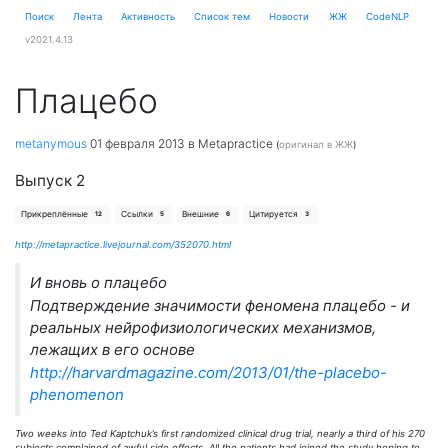
Поиск
Лента
Активность
Cписок тем
Новости
ЖЖ
CodeNLP
v2021.4.13
Плацебо
metanymous
01 февраля 2013
в Metapractice
(
оригинал в ЖЖ
)
Выпуск 2
Прикреплённые
Ссылки
Внешние
Цитируется
12
5
6
3
http://metapractice.livejournal.com/352070.html
И вновь о плацебо
Подтверждение значимости феномена плацебо - и
реальных нейрофизиологических механизмов,
лежащих в его основе
http://harvardmagazine.com/2013/01/the-placebo-
phenomenon
Two weeks into Ted Kaptchuk’s first randomized clinical drug trial, nearly a third of his 270
subjects complained of awful side effects. All the patients had joined the study hoping to