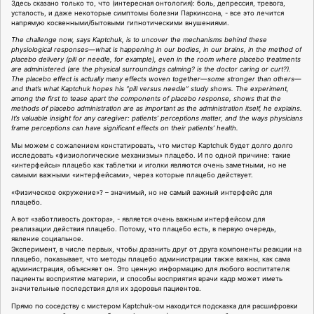
Здесь сказано только то, что (интересная онтология): боль, депрессия, тревога,
усталость, и даже некоторые симптомы болезни Паркинсона, - все это лечится
напрямую косвенными/бытовыми гипнотическими внушениями.
The challenge now, says Kaptchuk, is to uncover the mechanisms behind these
physiological responses—what is happening in our bodies, in our brains, in the method of
placebo delivery (pill or needle, for example), even in the room where placebo treatments
are administered (are the physical surroundings calming? is the doctor caring or curt?).
The placebo effect is actually many effects woven together—some stronger than others—
and that’s what Kaptchuk hopes his “pill versus needle” study shows. The experiment,
among the first to tease apart the components of placebo response, shows that the
methods of placebo administration are as important as the administration itself, he explains.
It’s valuable insight for any caregiver: patients’ perceptions matter, and the ways physicians
frame perceptions can have significant effects on their patients’ health.
Мы можем с сожалением констатировать, что мистер Kaptchuk будет долго долго
исследовать «физиологические механизмы» плацебо. И по одной причине: такие
«интерфейсы» плацебо как таблетки и иголки являются очень заметными, но не
самыми важными «интерфейсами», через которые плацебо действует.
«Физическое окружение»? – значимый, но не самый важный интерфейс для
плацебо.
А вот «заботливость доктора», - является очень важным интерфейсом для
реализации действия плацебо. Потому, что плацебо есть, в первую очередь,
явление социальное.
Эксперимент, в числе первых, чтобы дразнить друг от друга компоненты реакции на
плацебо, показывает, что методы плацебо администрации также важны, как сама
администрация, объясняет он. Это ценную информацию для любого воспитателя:
пациенты восприятие материи, и способы восприятия врачи кадр может иметь
значительные последствия для их здоровья пациентов.
Прямо по соседству с мистером Kaptchuk-ом находится подсказка для расшифровки