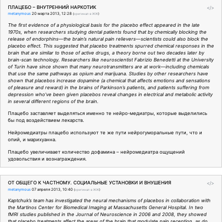
ПЛАЦЕБО – ВНУТРЕННИЙ НАРКОТИК
</>
metanymous
20 марта 2013, 12:28
(
оригинал в ЖЖ
)
The first evidence of a physiological basis for the placebo effect appeared in the late
1970s, when researchers studying dental patients found that by chemically blocking the
release of endorphins—the brain’s natural pain relievers—scientists could also block the
placebo effect. This suggested that placebo treatments spurred chemical responses in the
brain that are similar to those of active drugs, a theory borne out two decades later by
brain-scan technology. Researchers like neuroscientist Fabrizio Benedetti at the University
of Turin have since shown that many neurotransmitters are at work—including chemicals
that use the same pathways as opium and marijuana. Studies by other researchers have
shown that placebos increase dopamine (a chemical that affects emotions and sensations
of pleasure and reward) in the brains of Parkinson’s patients, and patients suffering from
depression who’ve been given placebos reveal changes in electrical and metabolic activity
in several different regions of the brain.
Плацебо заставляет выделяться именно те нейро-медиатры, которые выделились
бы под воздействием лекарств.
Нейромедиатры плацебо используют те же пути нейрогуморальные пути, что и
опий, и марихуанна.
Плацебо увеличивает количество дофамина – нейромедиатра ощущений
удовольствия и вознаграждения.
ОТ ОБЩЕГО К ЧАСТНОМУ. СОЦИАЛЬНЫЕ УСТАНОВКИ И ВНУШЕНИЯ
</>
metanymous
07 апреля 2013, 10:40
(
оригинал в ЖЖ
)
Kaptchuk’s team has investigated the neural mechanisms of placebos in collaboration with
the Martinos Center for Biomedical Imaging at Massachusetts General Hospital. In two
fMRI studies published in the Journal of Neuroscience in 2006 and 2008, they showed
that placebo treatments affect the areas of the brain that modulate pain reception, as do