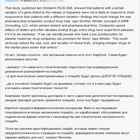
metanymous
14 апреля 2013, 14:35
(
оригинал в ЖЖ
)
That study, published last Octoberin PLOS ONE, showed that patients with a certain
variation of a gene linked to the release of dopamine were more likely to respond to sham
acupuncture than patients with a different variation—findings that could change the way
pharmaceutical companies conduct drug trials, says Gunther Winkler, principal of ASPB
Consulting, LLC, which advises biotech and pharmaceutical firms. Companies spend
millions of dollars and often decades testing drugs; every drug must outperform placebos
if it is to be marketed. “If we can identify people who have a low predisposition for
placebo response, drug companies can preselect for them,” says Winkler. “This could
seriously reduce the size, cost, and duration of clinical trials…bringing cheaper drugs to
the market years earlier than before.”
Ну вот, теперь понятно, чей засланный казачок есть этот Kaptchuk. Схема будет
реализована простая:
--докажут, что какая есть «генетическая» подоплека под индивидуальным
диапазоном реагирования на плацебо
--и для генетически невосприимчивых к плацебо будут делать ДОРОГОЕ ПЛАЦЕБО.
…да и основное плацебо будет не дешевым, потому что и в нем надо будет
учитывать некие генетические тонкости!
Компании тратят миллионы долларов и часто наркотики десятилетий тестирования,
каждый препарат должен превзойти плацебо, если она будет продаваться.
Kaptchuk продался фармакологическим концернам. Вместо исследования
психофизиологических механизмов плацебо, он нарабатывает обоснование для
подключения фарма-гигантов к производству эээ «генетически настроенного»
плацебо.
"Если мы сможем идентифицировать людей, которые имеют низкую
предрасположенность к реакции на плацебо, фармацевтические компании могут
заранее выбрать для них", говорит Винклер.