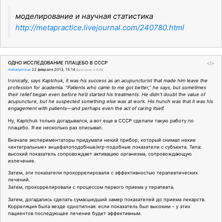
моделирование и научная статистика
http://metapractice.livejournal.com/240780.html
ОДНО ИССЛЕДОВАНИЕ ПЛАЦЕБО В СССР
</>
metanymous
22 февраля 2013, 15:14
(
оригинал в ЖЖ
)
Ironically, says Kaptchuk, it was his success as an acupuncturist that made him leave the
profession for academia. “Patients who came to me got better,” he says, but sometimes
their relief began even before he’d started his treatments. He didn’t doubt the value of
acupuncture, but he suspected something else was at work. His hunch was that it was his
engagement with patients—and perhaps even the act of caring itself.
Ну, Kaptchuk только догадывался, а вот еще в СССР сделали такую работу по
плацебо. Я ее несколько раз описывал.
Вначале экспериментаторы придумали некий прибор, который снимал некие
«интегральные» энцефалоподобные/кгр-подобные показатели с субъекта. Типа:
высокий показатель сопровождает активацию организма, сопровождающую
излечение.
Затем, эти показатели прокоррелировали с эффективностью терапевтических
лечений.
Затем, прокоррелировали с процессом первого приема у терапевта.
Затем, догадались сделать сумасшедший замер показателей до приема лекарств.
Корреляция была везде однотипная: если показатель был высоким – у этих
пациентов последующее лечение будет эффективным.