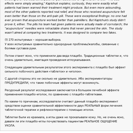
effects were simply amazing,” Kaptchuk explains; curiously, they were exactly what
patients had been warned their treatment might produce. But even more astounding,
most of the other patients reported real relief, and those who received acupuncture felt
even better than those on the anti-pain pill. These were exceptional findings: no one had
ever proven that acupuncture worked better than painkillers. But Kaptchuk’s study didn’t
prove it, either. The pills his team had given patients were actually made of cornstarch; the
“acupuncture” needles were retractable shams that never pierced the skin. The study
wasn’t aimed at comparing two treatments. It was designed to compare two fakes.
(1) 270 испытуемых – хорошая выборка.
У всех испытуемых сравнительно однородные проблемы/жалобы, связанные с
болями суставов руки.
Потом станет ясно, что применили два вида плацебо. Традиционные таблетки и, что
очень удивительно, имитация проведения иглоукалывания.
Следующим удивительным результатом этого эксперимента с плацебо был эффект
сильного побочного действия «таблеток» и «иголок».
С другой стороны это ни сколько не удивительно. Ибо экспериментаторы
ПРЕДУПРЕДИЛИ, что такие побочные эффекты могут возникнуть.
Ресурсный результат исследования заключается в большем лечебной эффекте
применения плацебо-иголок, по сравнению с плацебо-таблетками.
По каким-то причинам, исследователи считают данный плацебо-эксперимент
средством оценки сравнительной эффективности двух РЕАЛЬНЫХ форм лечения:
таблеточной терапии и рефлексотерапии с помощью иголок.
Таблетки были из крахмала, а иглы даже не прокалывали кожу. Но, не очень ясно,
давали ли эти плацебо-иглы почувствовать пациентам РЕАЛЬНОЕ ОЩУЩЕНИЕ
УКОЛА.