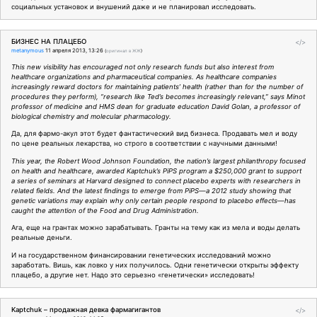
социальных установок и внушений даже и не планировал исследовать.
БИЗНЕС НА ПЛАЦЕБО
</>
metanymous
11 апреля 2013, 13:26
(
оригинал в ЖЖ
)
This new visibility has encouraged not only research funds but also interest from
healthcare organizations and pharmaceutical companies. As healthcare companies
increasingly reward doctors for maintaining patients’ health (rather than for the number of
procedures they perform), “research like Ted’s becomes increasingly relevant,” says Minot
professor of medicine and HMS dean for graduate education David Golan, a professor of
biological chemistry and molecular pharmacology.
Да, для фармо-акул этот будет фантастический вид бизнеса. Продавать мел и воду
по цене реальных лекарства, но строго в соответствии с научными данными!
This year, the Robert Wood Johnson Foundation, the nation’s largest philanthropy focused
on health and healthcare, awarded Kaptchuk’s PiPS program a $250,000 grant to support
a series of seminars at Harvard designed to connect placebo experts with researchers in
related fields. And the latest findings to emerge from PiPS—a 2012 study showing that
genetic variations may explain why only certain people respond to placebo effects—has
caught the attention of the Food and Drug Administration.
Ага, еще на грантах можно зарабатывать. Гранты на тему как из мела и воды делать
реальные деньги.
И на государственном финансировании генетических исследований можно
заработать. Вишь, как ловко у них получилось. Одни генетически открыты эффекту
плацебо, а другие нет. Надо это серьезно «генетически» исследовать!
Kaptchuk – продажная девка фармагигантов
</>