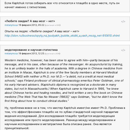
Если Kaptchuk готов собирать все что относится к плацебо в одно месте, путь он
начнет именно с гипнотизма.
«Любите скидки? А ваш мозг – нет»
</>
metanymous
19 февраля 2013, 05:22
(
оригинал в ЖЖ
)
Опыты на людях: «Любите скидки? А ваш мозг – нет»
http://slon.ru/business/opyty_na_lyudyakh_lyubite_skidki_a_vash_mozg_net-910610.xhtml
моделирование и научная статистика
</>
metanymous
19 февраля 2013, 12:25
(
оригинал в ЖЖ
)
Western medicine, however, has been slow to agree with him—partly because of his
message, and in his case, often because of the messenger. An acupuncturist by training,
he is an unlikely leader in the halls of academia. With a degree in Chinese medicine from
an institute in Macao, Kaptchuk is one of the few faculty members at Harvard Medical
School (HMS) with neither a Ph.D. nor M.D.—“a debit, not a credit at most medical
schools,” says Finland professor of clinical pharmacology emeritus Peter Goldman, one of
his early Harvard advisers. (Kaptchuk’s diploma is recognized as a doctorate in many
states, but not in Massachusetts.) When Kaptchuk came to Harvard in 1995, “he knew
about Chinese herbs and healing needles, and he’d written a very fine book on Chinese
medicine [The Web That Has No Weaver (1983)],” says Goldman, “but he didn’t know the
first thing about how to conduct clinical studies.”
Ну, проблема вовсе не в том, что мистер Kaptchuk имеет/не имеет Ph.D. Проблема в
том, что эффект/феномен плацебо не по зубам стандартной научной парадигме
ведения исследований. Для исследования плацебо требуется моделирующее
исследование или просто моделирование. Разница между моделированием и
научным исследованием в метапрактике была описана ранее. Она является
принципиальной: