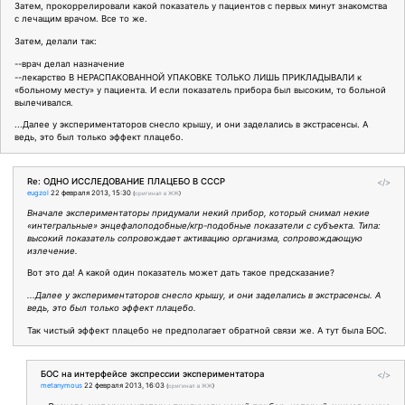
Затем, прокоррелировали какой показатель у пациентов с первых минут знакомства
с лечащим врачом. Все то же.
Затем, делали так:
--врач делал назначение
--лекарство В НЕРАСПАКОВАННОЙ УПАКОВКЕ ТОЛЬКО ЛИШЬ ПРИКЛАДЫВАЛИ к
«больному месту» у пациента. И если показатель прибора был высоким, то больной
вылечивался.
...Далее у экспериментаторов снесло крышу, и они заделались в экстрасенсы. А
ведь, это был только эффект плацебо.
Re: ОДНО ИССЛЕДОВАНИЕ ПЛАЦЕБО В СССР
</>
eugzol
22 февраля 2013, 15:30
(
оригинал в ЖЖ
)
Вначале экспериментаторы придумали некий прибор, который снимал некие
«интегральные» энцефалоподобные/кгр-подобные показатели с субъекта. Типа:
высокий показатель сопровождает активацию организма, сопровождающую
излечение.
Вот это да! А какой один показатель может дать такое предсказание?
...Далее у экспериментаторов снесло крышу, и они заделались в экстрасенсы. А
ведь, это был только эффект плацебо.
Так чистый эффект плацебо не предполагает обратной связи же. А тут была БОС.
БОС на интерфейсе экспрессии экспериментатора
</>
metanymous
22 февраля 2013, 16:03
(
оригинал в ЖЖ
)