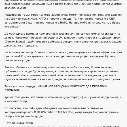
был протестирован на армии США в Ираке в 2003 году, сейчас применяется многими
армиями в мире.
Расширение темы. Ирак - многие армии мира. Неточное указание. Весь мир делится
на США и их союзников. НАТО в первую очередь. То, что протестировано в США
автоматически будет протестировано в НАТО. Но, про НАТО ни слова. Хотя, в Ираке
кто воевал?
До последнего времени препарат был засекречен, но сейчас компания выходит на
рынок. Известный (по крайней мере, в UK) шоумен, гипнотизер и т.п., Деррен Браун
(Derren Brown) нашёл четырёх добровольцев для тестирования препарата и, заодно,
для участия в передаче.
Не логичен переход. Причем здесь гипноз и демонстрация на сцене эффективности
препарата? Когда в трансе и так можно сделать какие угодно внушения. Ну, или,
почти какие угодно.
Боязнь общения и конфликтов, страх высоты и любых мостов, боязнь петь на
публике – эти люди будут первыми, кто проверит препарат в цивильных условиях.
Шикарный офис компании, огромный штат, мониторинг при введении препарата,
строгие правила принятия капсул, грандиозность проекта – всё это пророчит успех.
Такие условия создадут НАИМЕНЕЕ ВАЛИДНЫЙ КОНТЕКСТ ДЛЯ ПРОВЕРКИ
ПРЕПАРАТА!
Кроме того факта, что такой компании не существует, офис и учёные поддельные, а
в капсулах сахар.
Эх, как жаль, что БиГи дали обещание фармакологическим гигантам не
экспериментировать С ОТКРЫТЫМ ПЛАЦЕБО! Это, когда людям бы давали обычны
сахар и говори нечто вроде:
--это обычный сахар