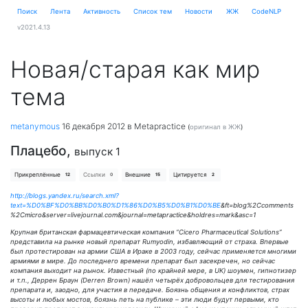
Поиск
Лента
Активность
Cписок тем
Новости
ЖЖ
CodeNLP
v2021.4.13
Новая/старая как мир
тема
metanymous
16 декабря 2012
в Metapractice
(
оригинал в ЖЖ
)
Плацебо,
выпуск 1
Прикреплённые
Ссылки
Внешние
Цитируется
12
0
15
2
http://blogs.yandex.ru/search.xml?
text=%D0%BF%D0%BB%D0%B0%D1%86%D0%B5%D0%B1%D0%BE
&ft=blog%2Ccomments
%2Cmicro&server=livejournal.com&journal=metapractice&holdres=mark&asc=1
Крупная британская фармацевтическая компания “Cicero Pharmaceutical Solutions”
представила на рынке новый препарат Rumyodin, избавляющий от страха. Впервые
был протестирован на армии США в Ираке в 2003 году, сейчас применяется многими
армиями в мире. До последнего времени препарат был засекречен, но сейчас
компания выходит на рынок. Известный (по крайней мере, в UK) шоумен, гипнотизер
и т.п., Деррен Браун (Derren Brown) нашёл четырёх добровольцев для тестирования
препарата и, заодно, для участия в передаче. Боязнь общения и конфликтов, страх
высоты и любых мостов, боязнь петь на публике – эти люди будут первыми, кто