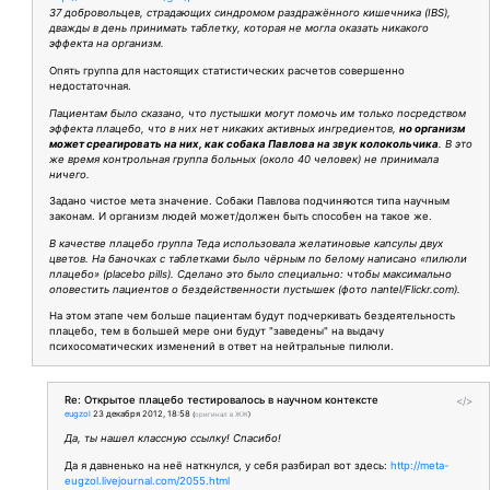
37 добровольцев, страдающих синдромом раздражённого кишечника (IBS),
дважды в день принимать таблетку, которая не могла оказать никакого
эффекта на организм.
Опять группа для настоящих статистических расчетов совершенно
недостаточная.
Пациентам было сказано, что пустышки могут помочь им только посредством
эффекта плацебо, что в них нет никаких активных ингредиентов,
но организм
может среагировать на них, как собака Павлова на звук колокольчика
. В это
же время контрольная группа больных (около 40 человек) не принимала
ничего.
Задано чистое мета значение. Собаки Павлова подчиняются типа научным
законам. И организм людей может/должен быть способен на такое же.
В качестве плацебо группа Теда использовала желатиновые капсулы двух
цветов. На баночках с таблетками было чёрным по белому написано «пилюли
плацебо» (placebo pills). Сделано это было специально: чтобы максимально
оповестить пациентов о бездейственности пустышек (фото nantel/Flickr.com).
На этом этапе чем больше пациентам будут подчеркивать бездеятельность
плацебо, тем в большей мере они будут "заведены" на выдачу
психосоматических изменений в ответ на нейтральные пилюли.
Re: Открытое плацебо тестировалось в научном контексте
</>
eugzol
23 декабря 2012, 18:58
(
оригинал в ЖЖ
)
Да, ты нашел классную ссылку! Спасибо!
Да я давненько на неё наткнулся, у себя разбирал вот здесь:
http://meta-
eugzol.livejournal.com/2055.html