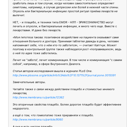
сработать лишь в том случае, когда человек самостоятельно определяет
симптомы, например, в случае депрессии или болей в нижней части спины.
Опухоль или бактериальную инфекцию простой ритуал приёма лекарств не
вылечит.
НЕТ, - и плацебо, и техники типа EMDR - НЛП - ЭРИКСОНИАНСТВО могут
лечить и опухоли, и бактериальные инфекции, и много чего еще. Вместе с
лекарствами. И даже без лекарств.
«Моя гипотеза такова: позитивное воздействие на пациента оказывают сами
отношения больного и доктора. Принимая таблетки дважды в день, человек
напоминает себе, что о нём кто-то заботится», — считает Каптчук. Может
поэтому в контрольной группе также наблюдался рост «поправившихся», ведь
о ней по идее тоже заботились.
Лечит не "забота", лечит коммуникация. В том числе и коммуникация "с самим
собой", например, в сфере Внутреннего Диалога.
Статья авторов исследования вышла в журнале PLoS One.
http://www.plosone.org/article/info%3Adoi%2F10.1371%2Fjournal.pone.0015591
Замечательные авторы.
Читайте также о связи между действием плацебо и стоимостью мнимого
лекарства,
http://www.membrana.ru/particle/12362
Это вторичные свойства плацебо. Более дорогое плацебо будет эффективнее
недорогого.
а ещё о том, что гомеопатию тоже приравняли к плацебо.
http://www.membrana.ru/particle/9060
А она и есть чистое плацебо.