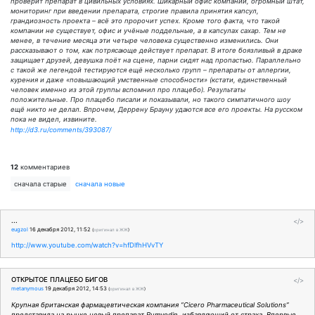
проверит препарат в цивильных условиях. Шикарный офис компании, огромный штат,
мониторинг при введении препарата, строгие правила принятия капсул,
грандиозность проекта – всё это пророчит успех. Кроме того факта, что такой
компании не существует, офис и учёные поддельные, а в капсулах сахар. Тем не
менее, в течение месяца эти четыре человека существенно изменились. Они
рассказывают о том, как потрясающе действует препарат. В итоге боязливый в драке
защищает друзей, девушка поёт на сцене, парни сидят над пропастью. Параллельно
с такой же легендой тестируются ещё несколько групп – препараты от аллергии,
курения и даже «повышающий умственные способности» (кстати, единственный
человек именно из этой группы вспомнил про плацебо). Результаты
положительные. Про плацебо писали и показывали, но такого симпатичного шоу
ещё никто не делал. Впрочем, Деррену Брауну удаются все его проекты. На русском
пока не видел, извините.
http://d3.ru/comments/393087/
12
комментариев
сначала старые
сначала новые
...
</>
eugzol
16 декабря 2012, 11:52
(
оригинал в ЖЖ
)
http://www.youtube.com/watch?v=hfDlfhHVvTY
ОТКРЫТОЕ ПЛАЦЕБО БИГОВ
</>
metanymous
19 декабря 2012, 14:53
(
оригинал в ЖЖ
)
Крупная британская фармацевтическая компания “Cicero Pharmaceutical Solutions”
представила на рынке новый препарат Rumyodin, избавляющий от страха. Впервые