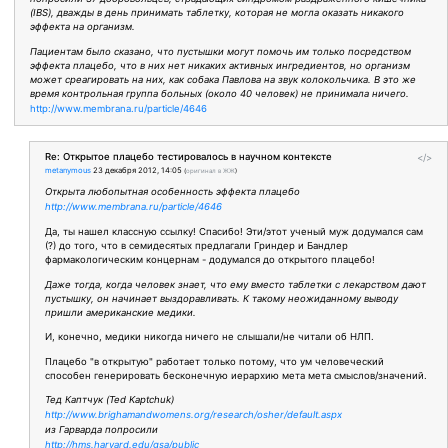
(IBS), дважды в день принимать таблетку, которая не могла оказать никакого
эффекта на организм.
Пациентам было сказано, что пустышки могут помочь им только посредством
эффекта плацебо, что в них нет никаких активных ингредиентов, но организм
может среагировать на них, как собака Павлова на звук колокольчика. В это же
время контрольная группа больных (около 40 человек) не принимала ничего.
http://www.membrana.ru/particle/4646
Re: Открытое плацебо тестировалось в научном контексте
</>
metanymous
23 декабря 2012, 14:05
(
оригинал в ЖЖ
)
Открыта любопытная особенность эффекта плацебо
http://www.membrana.ru/particle/4646
Да, ты нашел классную ссылку! Спасибо! Эти/этот ученый муж додумался сам
(?) до того, что в семидесятых предлагали Гриндер и Бандлер
фармакологическим концернам - додумался до открытого плацебо!
Даже тогда, когда человек знает, что ему вместо таблетки с лекарством дают
пустышку, он начинает выздоравливать. К такому неожиданному выводу
пришли американские медики.
И, конечно, медики никогда ничего не слышали/не читали об НЛП.
Плацебо "в открытую" работает только потому, что ум человеческий
способен генерировать бесконечную иерархию мета мета смыслов/значений.
Тед Каптчук (Ted Kaptchuk)
http://www.brighamandwomens.org/research/osher/default.aspx
из Гарварда попросили
http://hms.harvard.edu/gsa/public