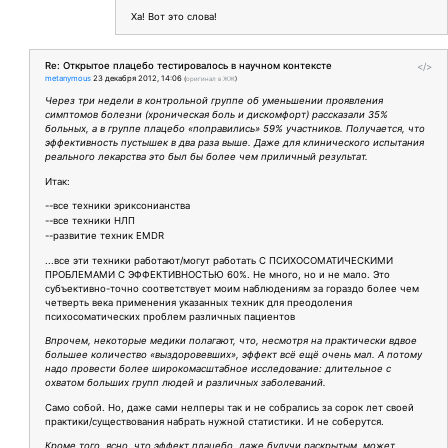
Ха! Вот это слова!
Re: Открытое плацебо тестировалось в научном контексте
</>
metanymous
23 декабря 2012, 14:06
(
оригинал в ЖЖ
)
Через три недели в контрольной группе об уменьшении проявления
симптомов болезни (хроническая боль и дискомфорт) рассказали 35%
больных, а в группе плацебо «поправились» 59% участников. Получается, что
эффективность пустышек в два раза выше. Даже для клинического испытания
реального лекарства это был бы более чем приличный результат.
Итак:
--все техники эриксонианства
--все техники НЛП
--развитие техник EMDR
...все эти техники работают/могут работать С ПСИХОСОМАТИЧЕСКИМИ
ПРОБЛЕМАМИ С ЭФФЕКТИВНОСТЬЮ 60%. Не много, но и не мало. Это
субъективно-точно соответствует моим наблюдениям за гораздо более чем
четверть века применения указанных техник для преодоления
психосоматических проблем различных пациентов
Впрочем, некоторые медики полагают, что, несмотря на практически вдвое
большее количество «выздоровевших», эффект всё ещё очень мал. А потому
надо провести более широкомасштабное исследование: длительное с
охватом больших групп людей и различных заболеваний.
Само собой. Но, даже сами нелперы так и не собрались за сорок лет своей
практики/существования набрать нужной статистики. И не соберутся.
Кроме того, ясно, что эффект плацебо, даже будучи раскрытым, может