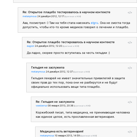
Re: Открытое плацебо тестировалось в научном контексте
</>
metanymous
24 декабря 2012, 12:17
(
оригинал в ЖЖ
)
Ааа, посмотрел :) Там на тебя стала наезжать
elgru
. Она не смогла тогда
допустить, чтобы кто-то кроме медиков говорил о лечении и плацебо.
Re: Открытое плацебо тестировалось в научном контексте
</>
eugzol
24 декабря 2012, 12:20
(
оригинал в ЖЖ
)
Да ладно, скорее просто вступилась за честь гильдии :)
Гильдия не заслужила
</>
metanymous
24 декабря 2012, 12:37
(
оригинал в ЖЖ
)
Гильдия лекарей не имеет значительных привилегий в защите
своих прав до тех пор, пока они не разберутся и не будут
официально использовать вещи типа плацебо.
Re: Гильдия не заслужила
</>
vseslavrus
08 января 2013, 20:36
(
оригинал в ЖЖ
)
Коржибский писал, типа медицина, не принимающая человека
как единое целое, есть прославленная ветеринария.
Медицина есть ветеринария!
</>
metanymous
10 января 2013, 14:59
(
оригинал в ЖЖ
)