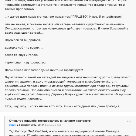
--но при определенных условиях его использования, он превращается В ПЛАЦЕБО
--плацебо действует на столько-то и столько-то процентов людей с такими-то и
такими проблемами!
...и далее дают сахар с открытым названием "ПЛАЦЕБО". И все. И он действует!
Тем не менее, в течение месяца эти четыре человека существенно изменились.
Они рассказывают о том, как потрясающе действует препарат. В итоге боязливый в
драке защищает друзей,...
Научился ли он драться?
девушка поёт на сцене, ...
Каков ее слух и голос?
парни сидят над пропастью.
Дальнейшее их благополучие никто не гарантирует!
Параллельно с такой же легендой тестируются ещё несколько групп – препараты от
аллергии, курения и даже «повышающий умственные способности» (кстати,
единственный человек именно из этой группы вспомнил про плацебо). Результаты
положительные. Про плацебо писали и показывали, но такого симпатичного шоу
ещё никто не делал. Впрочем, Деррену Брауну удаются все его проекты. На русском
пока не видел, извините.
Шоу, шоу, шоу... но жизнь не есть шоу. Жизнь есть драма или даже трагедия.
Открытое плацебо тестировалось в научном контексте
</>
eugzol
23 декабря 2012, 09:44
(
оригинал в ЖЖ
)
Тед Каптчук (Ted Kaptchuk) и его коллеги из медицинской школы Гарварда
попросили 37 добровольцев, страдающих синдромом раздражённого кишечника