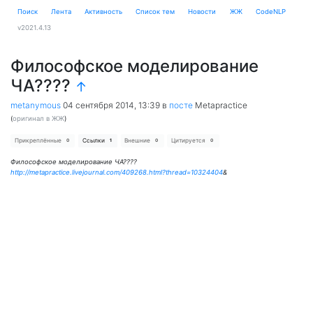
Поиск
Лента
Активность
Cписок тем
Новости
ЖЖ
CodeNLP
v2021.4.13
Философское моделирование
ЧА????
↑
metanymous
04 сентября 2014, 13:39
в
посте
Metapractice
(
оригинал в ЖЖ
)
Прикреплённые
Ссылки
Внешние
Цитируется
0
1
0
0
Философское моделирование ЧА????
http://metapractice.livejournal.com/409268.html?thread=10324404
&