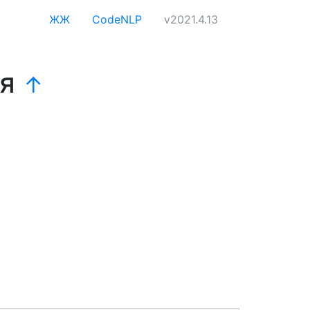
ЖЖ
CodeNLP
v2021.4.13
ся
↑