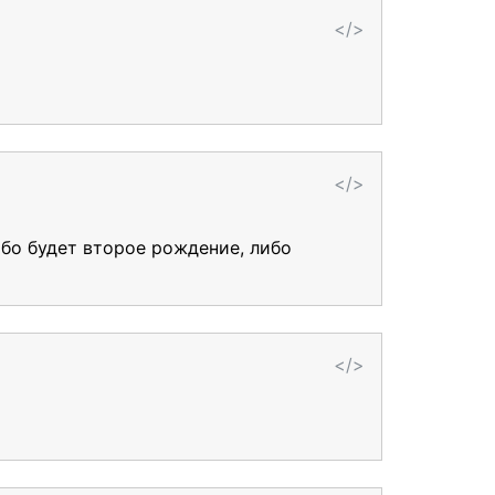
</>
</>
ибо будет второе рождение, либо
</>