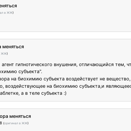
еняться
нал в ЖЖ
)
а меняться
в ЖЖ
)
 агент гипнотического внушения, отличающийся тем, ч
охимию субъекта".
вора на биохимию субъекта воздействует не вещество, 
-во, воздействующее на биохимию субъекта,и являюще
блетке, а в теле субъекта :)
пора меняться
38
(
оригинал в ЖЖ
)