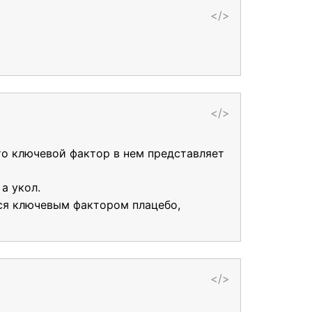
</>
</>
то ключевой фактор в нем представляет
а укол.
еся ключевым фактором плацебо,
</>