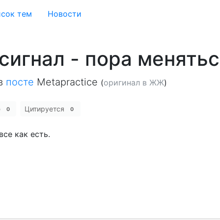
сок тем
Новости
сигнал - пора менять
в
посте
Metapractice
(
оригинал в ЖЖ
)
е
Цитируется
0
0
все как есть.