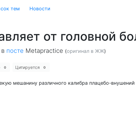
сок тем
Новости
авляет от головной б
в
посте
Metapractice
(
оригинал в ЖЖ
)
е
Цитируется
0
0
некую мешанину различного калибра плацебо-внушений