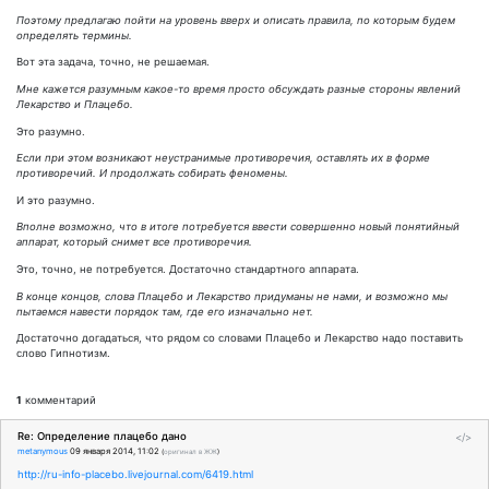
Поэтому предлагаю пойти на уровень вверх и описать правила, по которым будем
определять термины.
Вот эта задача, точно, не решаемая.
Мне кажется разумным какое-то время просто обсуждать разные стороны явлений
Лекарство и Плацебо.
Это разумно.
Если при этом возникают неустранимые противоречия, оставлять их в форме
противоречий. И продолжать собирать феномены.
И это разумно.
Вполне возможно, что в итоге потребуется ввести совершенно новый понятийный
аппарат, который снимет все противоречия.
Это, точно, не потребуется. Достаточно стандартного аппарата.
В конце концов, слова Плацебо и Лекарство придуманы не нами, и возможно мы
пытаемся навести порядок там, где его изначально нет.
Достаточно догадаться, что рядом со словами Плацебо и Лекарство надо поставить
слово Гипнотизм.
1
комментарий
Re: Определение плацебо дано
</>
metanymous
09 января 2014, 11:02
(
оригинал в ЖЖ
)
http://ru-info-placebo.livejournal.com/6419.html