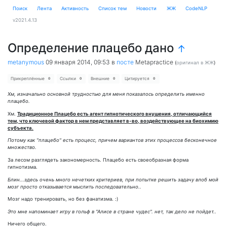
Поиск
Лента
Активность
Cписок тем
Новости
ЖЖ
CodeNLP
v2021.4.13
Определение плацебо дано
↑
metanymous
09 января 2014, 09:53
в
посте
Metapractice
(
оригинал в ЖЖ
)
Прикреплённые
Ссылки
Внешние
Цитируется
0
0
0
0
Хм, изначально основной трудностью для меня показалось определить именно
плацебо.
Хм.
Традиционное Плацебо есть агент гипнотического внушения, отличающийся
тем, что ключевой фактор в нем представляет в-во, воздействующее на биохимию
субъекта.
Потому как "плацебо" есть процесс, причем вариантов этих процессов бесконечное
множество.
За лесом разглядеть закономерность. Плацебо есть своеобразная форма
гипнотизма.
Блин...здесь очень много нечетких критериев, при попытке решить задачу влоб мой
мозг просто отказывается мыслить последовательно..
Мозг надо тренировать, но без фанатизма. :)
Это мне напоминает игру в гольф в "Алисе в стране чудес". нет, так дело не пойдет..
Ничего общего.