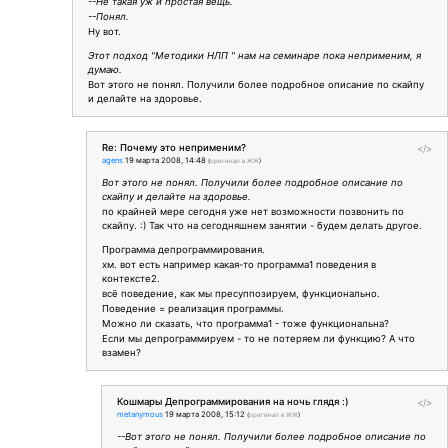
--Не такая уж и простая вещь.
--Понял.
Ну вот.
Этот подход "Методики НЛП " нам на семинаре пока неприменим, я
думаю.
Вот этого не понял. Получили более подробное описание по скайпу
и делайте на здоровье.
Re: Почему это неприменим?
</>
agens
19 марта 2008, 14:48
(
оригинал в ЖЖ
)
Вот этого не понял. Получили более подробное описание по
скайпу и делайте на здоровье.
по крайней мере сегодня уже нет возможности позвонить по
скайпу. :) Так что на сегодняшнем занятии - будем делать другое.
Программа депрограммирования.
хм. вот есть например какая-то программа1 поведения в
контексте2.
всё поведение, как мы пресуппозируем, функционально.
Поведение = реализация программы.
Можно ли сказать, что программа1 - тоже функциональна?
Если мы депрограммируем - то не потеряем ли функцию? А что
взамен?
Кошмары Депрограммирования на ночь глядя :)
</>
metanymous
19 марта 2008, 15:12
(
оригинал в ЖЖ
)
--Вот этого не понял. Получили более подробное описание по