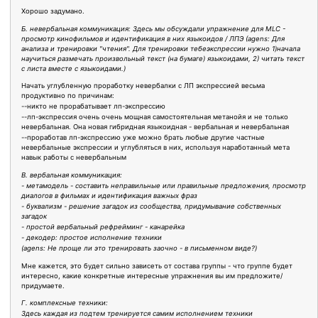
Хорошо задумано.
Б. невербальная коммуникация: Здесь мы обсуждали упражнение для MLC -
просмотр кинофильмов и идентификация в них языкоидов / ЛПЭ (agens: Для
анализа и тренировки "чтения". Для тренировки тебеэкспрессии нужно 1)начала
научиться размечать произвольный текст (на бумаге) языкоидами, 2) читать текст
с листа вместе с языкоидами.)
Начать углубленную проработку невербалки с ЛП экспрессией весьма
продуктивно по причинам:
--никто не прорабатывает лп-экспрессию
--лп-экспрессия очень очень мощная самостоятельная метанойя и не только
невербальная. Она новая гибридная языкоидная - вербальная и невербальная
--проработав лп-экспрессию уже можно брать любые другие частные
невербальные экспрессии и углубляться в них, используя наработанный мета
навык работы с невербальным
В. вербальная коммуникация:
- метамодель - составить неправильные или правильные предложения, просмотр
диалогов в фильмах и идентификация важных фраз
- буквализм - решение загадок из сообщества, придумывание собственных
загадок
- простой вербальный рефрейминг - канарейка
- декодер: простое исполнение техники
(agens: Не проще ли это тренировать заочно - в письменном виде?)
Мне кажется, это будет сильно зависеть от состава группы - что группе будет
интересно, какие конкретные интересные упражнения вы им предложите/
придумаете.
Г. комплексные техники:
Здесь каждая из подтем тренируется самим исполнением техники