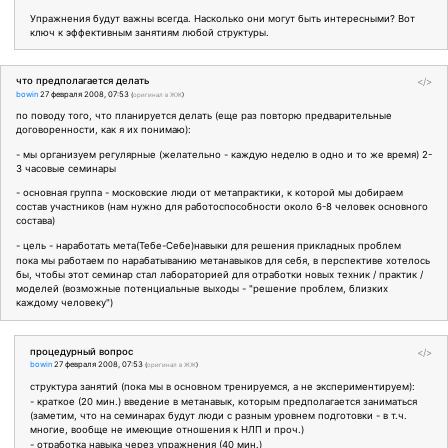
Упражнения будут важны всегда. Насколько они могут быть интересными? Вот
ключ к эффективным занятиям любой структуры.
что предполагается делать
</>
bowin
27 февраля 2008, 07:53
(
оригинал в ЖЖ
)
по поводу того, что планируется делать (еще раз повторю предварительные
договоренности, как я их понимаю):
- мы организуем регулярные (желательно - каждую неделю в одно и то же время) 2-
3 часовые семинары
- основная группа - московские люди от метапрактики, к которой мы добираем
состав участников (нам нужно для работоспособности около 6-8 человек основного
состава)
- цель - наработать мета(Тебе-Себе)навыки для решения прикладных проблем
пока мы работаем по нарабатыванию метанавыков для себя, в перспективе хотелось
бы, чтобы этот семинар стал лабораторией для отработки новых техник / практик /
моделей (возможные потенциальные выходы - "решение проблем, близких
каждому человеку")
процедурный вопрос
</>
bowin
27 февраля 2008, 07:53
(
оригинал в ЖЖ
)
структура занятий (пока мы в основном тренируемся, а не экспериментируем):
- краткое (20 мин.) введение в метанавык, которым предполагается заниматься
(заметим, что на семинарах будут люди с разным уровнем подготовки - в т.ч.
многие, вообще не имеющие отношения к НЛП и проч.)
- отработка навыка через упражнения (40 мин.)