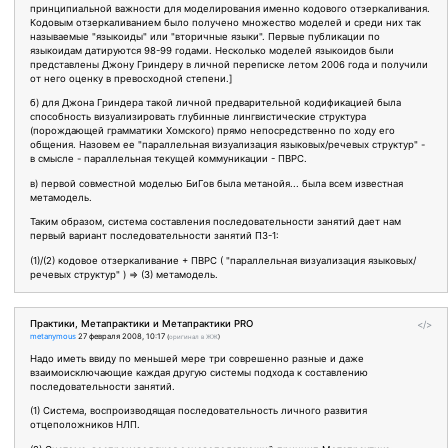
принципиальной важности для моделирования именно кодового отзеркаливания.
Кодовым отзеркаливанием было получено множество моделей и среди них так
называемые "языкоиды" или "вторичные языки". Первые публикации по
языкоидам датируются 98-99 годами. Несколько моделей языкоидов были
представлены Джону Гриндеру в личной переписке летом 2006 года и получили
от него оценку в превосходной степени.]
б) для Джона Гриндера такой личной предварительной кодификацией была
способность визуализировать глубинные лингвистические структура
(порождающей грамматики Хомского) прямо непосредственно по ходу его
общения. Назовем ее "параллельная визуализация языковых/речевых структур" -
в смысле - параллельная текущей коммуникации - ПВРС.
в) первой совместной моделью БиГов была метанойя... была всем известная
метамодель.
Таким образом, система составления последовательности занятий дает нам
первый вариант последовательности занятий ПЗ-1:
(1)/(2) кодовое отзеркаливание + ПВРС ( "параллельная визуализация языковых/
речевых структур" ) => (3) метамодель.
Практики, Метапрактики и Метапрактики PRO
</>
metanymous
27 февраля 2008, 10:17
(
оригинал в ЖЖ
)
Надо иметь ввиду по меньшей мере три соврешенно разные и даже
взаимоисключающие каждая другую системы подхода к составлению
последовательности занятий.
(1) Система, воспроизводящая последовательность личного развития
отцеположников НЛП.