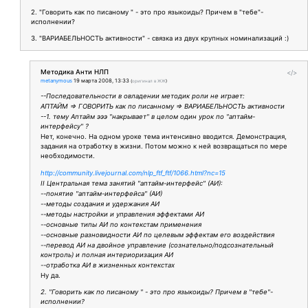
2. "Говорить как по писаному " - это про языкоиды? Причем в "тебе"-
исполнении?
3. "ВАРИАБЕЛЬНОСТЬ активности" - связка из двух крупных номинализаций :)
Методика Анти НЛП
</>
metanymous
19 марта 2008, 13:33
(
оригинал в ЖЖ
)
--Последовательности в овладении методик роли не играет:
АПТАЙМ => ГОВОРИТЬ как по писанному => ВАРИАБЕЛЬНОСТЬ активности
--1. тему Аптайм эээ "накрывает" в целом один урок по "аптайм-
интерфейсу" ?
Нет, конечно. На одном уроке тема интенсивно вводится. Демонстрация,
задания на отработку в жизни. Потом можно к ней возвращаться по мере
необходимости.
http://community.livejournal.com/nlp_ftf_ftf/1066.html?nc=15
II Центральная тема занятий "аптайм-интерфейс" (АИ):
--понятие "аптайм-интерфейса" (АИ)
--методы создания и удержания АИ
--методы настройки и управления эффектами АИ
--основные типы АИ по контекстам применения
--основные разновидности АИ по целевым эффектам его воздействия
--перевод АИ на двойное управление (сознательно/подсознательный
контроль) и полная интериоризация АИ
--отработка АИ в жизненных контекстах
Ну да.
2. "Говорить как по писаному " - это про языкоиды? Причем в "тебе"-
исполнении?