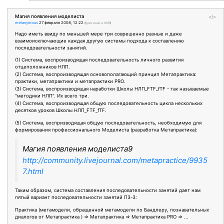
Магия появления моделиста
</>
metanymous
27 февраля 2008, 12:22
(
оригинал в ЖЖ
)
Надо иметь ввиду по меньшей мере три соврешенно разные и даже
взаимоисключающие каждая другую системы подхода к составлению
последовательности занятий.
(1) Система, воспроизводящая последовательность личного развития
отцеположников НЛП.
(2) Система, воспроизводящая основополагающий принцип Метапрактика:
практики, метапрактики и метапрактики PRO.
(3) Система, воспроизводящая наработки Школы НЛП_FTF_fTF - так называемые
"методики НЛП". Их всего три.
(4) Система, воспроизводящая общую последовательность цикла нескольких
десятков уроков Школы НЛП_FTF_fTF.
(5) Система, воспризводящая общую последовательность, необходимую для
формирования профессионального Моделиста (разработка Метапрактика):
Магия появления моделиста9
http://community.livejournal.com/metapractice/9935
7.html
Таким образом, система составления последовательности занятий дает нам
пятый вариант последовательности занятий ПЗ-3:
Практика (метамодели, обращенной метамодели по Бандлеру, познавательных
диалогов от Метапрактика ) => Метапрактика => Метапрактика PRO => ...