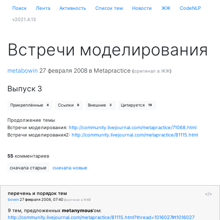
Поиск
Лента
Активность
Cписок тем
Новости
ЖЖ
CodeNLP
v2021.4.13
Встречи моделирования
metabowin
27 февраля 2008
в Metapractice
(
оригинал в ЖЖ
)
Выпуск 3
Прикреплённые
Ссылки
Внешние
Цитируется
4
8
3
19
Продолжение темы
Встречи моделирования:
http://community.livejournal.com/metapractice/71068.html
Встречи моделирования2:
http://community.livejournal.com/metapractice/81115.html
55
комментариев
сначала старые
сначала новые
перечень и порядок тем
</>
bowin
27 февраля 2008, 07:40
(
оригинал в ЖЖ
)
9 тем, предложенных
metanymous
'ом:
http://community.livejournal.com/metapractice/81115.html?thread=1016027#t1016027