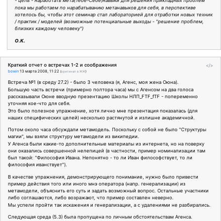
- цель - наработать мета(Тебе-Себе)навыки для решения прикладных проблем
пока мы работаем по нарабатыванию метанавыков для себя, в перспективе
хотелось бы, чтобы этот семинар стал лабораторией для отработки новых техник
/ практик / моделей (возможные потенциальные выходы - "решение проблем,
близких каждому человеку")
О.К.
Краткий отчет о встречах 1-2 и соображения
</>
bowin
13 марта 2008, 11:22
(
оригинал в ЖЖ
)
Встреча №1 (в среду 27.2) - было 3 человека (я, Агенс, моя жена Оюна).
Большую часть встречи (примерно полтора часа) мы с Агенсом на два голоса
рассказывали Оюне вводную презентацию Школы НЛП_FTF_fTF - попеременно
уточняя кое-что для себя.
Это было полезное упражнение, хотя лично мне презентация показалась (для
наших специфических целей) несколько растянутой и излишне академичной.
Потом около часа обсуждали метамодель. Поскольку с собой не было "Структуры
магии", мы взяли структуру метамодели из википедии.
У Агенса были какие-то дополнительные материалы из интернета, но на поверку
они оказались совершенной нелепицей (в частности, пример номинализации там
был такой: "Философия Ивана. Непонятно - то ли Иван философствует, то ли
философия иванствует").
В качестве упражнения, демонстрирующего понимание, нужно было привести
пример действия того или иного мнэ оператора (напр. генерализации) из
метамодели, объяснить его суть и задать возможный вопрос. Остальные участники
либо соглашаются, либо возражают, что пример составлен неверно.
Мы успели пройти так искажения и генерализации, а с удалениями не разбирались.
Следующая среда (5.3) была пропущена по личным обстоятельствам Агенса.