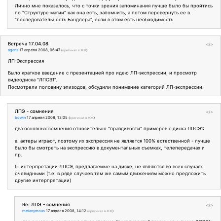
Лично мне показалось, что с точки зрения запоминания лучше было бы пройтись
по "Структуре магии" как она есть, запомнить, а потом перевернуть ее в
"последовательность Бэндлера", если в этом есть необходимость
Встреча 17.04.08
</>
agens
17 апреля 2008, 06:47
(
оригинал в ЖЖ
)
ЛП-Экспрессия
Было краткое введение с презентацией про идею ЛП-экспрессии, и просмотр
видеодиска "ЛПСЭ1".
Посмотрели половину эпизодов, обсудили понимание категорий ЛП-экспрессии.
ЛПЭ - сомнения
</>
bowin
17 апреля 2008, 13:05
(
оригинал в ЖЖ
)
два основных сомнения относительно "правдивости" примеров с диска ЛПСЭ1:
а. актеры играют, поэтому их экспрессия не является 100% естественной - лучше
было бы смотреть на экспрессию в документальных съемках, телепередачах и
пр.
б. интерпретации ЛПСЭ, предлагаемые на диске, не являются во всех случаях
очевидными (т.е. в ряде случаев тем же самым движениям можно предложить
другие интерпретации)
Re: ЛПЭ - сомнения
</>
metanymous
17 апреля 2008, 14:12
(
оригинал в ЖЖ
)