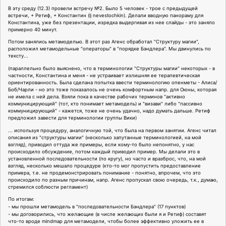
В эту среду (12.3) провели встречу №2. Было 5 человек - трое с предыдущей
встречи, + Ретиф, + Константин (lj nevestochkin). Делали вводную панораму для
Константина, уже без презентации, изредка выдергивая из нее слайды - это заняло
примерно 40 минут.
Потом занялись метамоделью. В этот раз Агенс обработал "Структуру магии",
расположил метамодельные "операторы" в "порядке Бэндлера". Мы двинулись по
тексту...
(параллельно было выяснено, что в терминологии "Структуры магии" некоторых - в
частности, Константина и меня - не устраивает излишняя ее терапевтическая
ориентированность. Была сделана попытка ввести терминологию опенметы - Алиса/
Боб/Чарли - но это тоже показалось не очень комфортным напр. для Оюны, которая
не имела с ней дела. Взяли пока в качестве рабочих терминов "активно
коммуницирующий" (тот, кто понимает метамодель) и "визави" либо "пассивно
коммуницирующий" - кажется, тоже не очень удачно, надо думать дальше. Ретиф
предложил завести для терминологии группы Вики)
... используя процедуру, аналогичную той, что была на первом занятии. Агенс читал
описания из "структуры магии" (несколько запутанные терминологией, на мой
взгляд), приводил оттуда же примеры, если кому-то было непонятно, у нас
происходило обсуждение, потом каждый приводил пример. Мы делали это в
установленной последовательности (по кругу), но часто и вразброс, что, на мой
взгляд, несколько мешало процедуре (кто-то мог пропустить предоставление
примера, т.е. не продемонстрировать понимание - понятно, впрочем, что это
происходило по разным причинам, напр. Агенс пропускал свою очередь, т.к., думаю,
стремился соблюсти регламент)
По итогам:
- мы прошли метамодель в "последовательности Бэндлера" (17 пунктов)
- мы договорились, что желающие (в числе желающих были я и Ретиф) составят
что-то вроде mindmap для метамодели, чтобы более эффективно уложить ее в