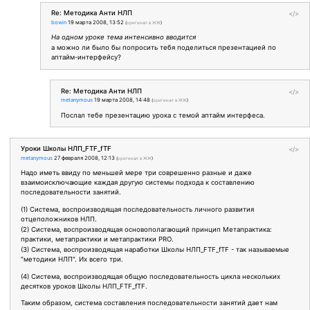
Re: Методика Анти НЛП
</>
bowin
19 марта 2008, 13:52
(
оригинал в ЖЖ
)
На одном уроке тема интенсивно вводится
а можно ли было бы попросить тебя поделиться презентацией по
аптайм-интерфейсу?
Re: Методика Анти НЛП
</>
metanymous
19 марта 2008, 14:48
(
оригинал в ЖЖ
)
Послал тебе презентацию урока с темой аптайм интерфеса.
Уроки Школы НЛП_FTF_fTF
</>
metanymous
27 февраля 2008, 12:13
(
оригинал в ЖЖ
)
Надо иметь ввиду по меньшей мере три соврешенно разные и даже
взаимоисключающие каждая другую системы подхода к составлению
последовательности занятий.
(1) Система, воспроизводящая последовательность личного развития
отцеположников НЛП.
(2) Система, воспроизводящая основополагающий принцип Метапрактика:
практики, метапрактики и метапрактики PRO.
(3) Система, воспроизводящая наработки Школы НЛП_FTF_fTF - так называемые
"методики НЛП". Их всего три.
(4) Система, воспроизводящая общую последовательность цикла нескольких
десятков уроков Школы НЛП_FTF_fTF.
Таким образом, система составления последовательности занятий дает нам