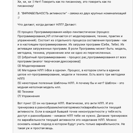
Хи, хи, хи :) Нет! Говорить как по писанному, это говорить как по
писанному!
3. "ВАРИАБЕЛЬНОСТЬ активности" - связка из двух крупных номинализаций
:)
Что делают, когда делают НЛП? Делают:
(1) процесс Программирования нейро-лингвистически (процесс
Программирования_НЛ отличается от моделирования, техник, практик и
упражнений). Состоит из отдельного процесса составления программ - как
и в настоящем программировании. Из загрузки программ (Себе, Тебе). Из
активации загруженных программ. В роли Программы может быть: модель,
методика, техника, упражнение или ни одно из перечисленных.
(2) [обратный программированию - процесс рас_программирования от всех
программ (аналог творческая дрессировка)]
(3) Моделирование
(4) Методики НЛП («Все в одном». Процесс, в котором слиты в единое
целое нл-программирование, модели и техники. Есть всего три методики
НЛП)
(5) некоторые полезные Шаблоны НЛП. А почему бы и нет? Шаблон - это
модная неполная модель нлп.
(6) Техники
(7) Упражнения
Вот пункт (2) он на границе НЛП. Фактически, это анти НЛП. И это
тренировка в разнообразии/неповторяемости/вариабельности текущей
активности. Если в каждой бывшей точке неконгруэнтности у тебя есть
доступ к разнообразию - никакое НЛП тебе не нужно. Делание тренировок
по вариабельности текущей активности это неделание НЛП. Можно
основать новый подход в котором будут учить только вариабельности. Не
такая уж и простая вещь.