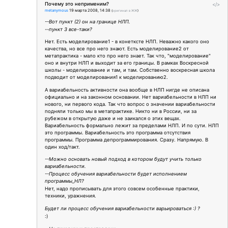
Почему это неприменим?
</>
metanymous
19 марта 2008, 14:38
(
оригинал в ЖЖ
)
--Вот пункт (2) он на границе НЛП.
--пункт 3 все-таки?
Нет. Есть моделирование1 - в конетксте НЛП. Неважно какого оно
качества, но все про него знают. Есть моделирование2 от
метапрактика - мало кто про него знает. Так что, "моделирование"
оно и внутри НЛП и выходит за его границы. В рамках Воскресной
школы - моделирование и там, и там. Собственно воскресная школа
подводит от моделирования1 к моделированию2.
А вариабельность активности она вообще в НЛП нигде не описана
официально и на законном основании. Нет вариабельности в НЛП ни
нового, ни первого кода. Так что вопрос о значении вариабельности
подняли только мы в метапрактике. Никто ни в России, ни за
рубежом в открытую даже и не заикался о этих вещах.
Вариабельность формально лежит за пределами НЛП. И по сути. НЛП
это программы. Вариабельность это программа отсутствия
программы. Программа депрограммирования. Сразу. Напрямую. В
один ход/такт.
--Можно основать новый подход в котором будут учить только
вариабельности.
--Процесс обучения вариабельности будет исполнением
программы_НЛ?
Нет, надо прописывать для этого совсем особенные практики,
техники, уражнения.
Будет ли процесс обучения вариабельности варьироваться :) ?
:)