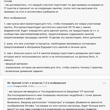
голове
- мы договорились, что каждый участник подготовит по два примера на каждый из
17 пунктов и принесет их на следующее занятие, после чего мы выложим эти
примеры на стол и коллективно разберем их
Мои соображения:
1. нам нужна своя презентация для того, чтобы показывать ее новым участникам
группы. Эта презентация будет достаточно короткой (10-15 мин.), менее
академичной, будет определять цели данной группы, ее предысторию (в т.ч. в
сообществах openmeta/metapractice), предполагаемое содержание занятий,
предполагаемую процедуру занятий. Я сделаю эту презентацию, Агенс дополнит
2. всем, кто уже участвует в процессе, необходимо минимально согласовать
предполагаемый в обозримом будущем путь занятий и личные цели.
3. нам с Агенсом нужно на 3-4 занятия вперед подготовить домашние заготовки -
которые могут использоваться, могут и не использоваться, но должны быть. А
именно:
- вводный материал
- упражнения, которые мы выполняем для того, чтобы освоить технику / практику
- возможные домашние задания
Re: Краткий отчет о встречах 1-2 и соображения
</>
bowin
13 марта 2008, 11:25
(
оригинал в ЖЖ
)
- мы прошли метамодель в "последовательности Бэндлера" (17 пунктов)
Эта последовательность мне показалась несколько неудобной с точки зрения
запоминания и работы с ней.
Возможно, Бэндлер расположил "операторы" в порядке убывания их важности
(соображение Ретифа: "на первые из этих кнопок наступишь, будет больше всего
визга") но они сами нуждаются в кодирующих их мнемонических правилах.