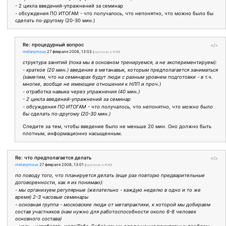
- 2 цикла введений-упражнений за семинар
- обсуждения ПО ИТОГАМ - что получалось, что непонятно, что можно было бы
сделать по-другому (20-30 мин.)
Re: процедурный вопрос
</>
metanymous
27 февраля 2008, 13:03
(
оригинал в ЖЖ
)
структура занятий (пока мы в основном тренируемся, а не экспериментируем):
- краткое (20 мин.) введение в метанавык, которым предполагается заниматься
(заметим, что на семинарах будут люди с разным уровнем подготовки - в т.ч.
многие, вообще не имеющие отношения к НЛП и проч.)
- отработка навыка через упражнения (40 мин.)
- 2 цикла введений-упражнений за семинар
- обсуждения ПО ИТОГАМ - что получалось, что непонятно, что можно было
бы сделать по-другому (20-30 мин.)
Следите за тем, чтобы введение было не меньше 20 мин. Оно должно быть
плотным, информационно насыщенным.
Re: что предполагается делать
</>
metanymous
27 февраля 2008, 13:01
(
оригинал в ЖЖ
)
по поводу того, что планируется делать (еще раз повторю предварительные
договоренности, как я их понимаю):
- мы организуем регулярные (желательно - каждую неделю в одно и то же
время) 2-3 часовые семинары
- основная группа - московские люди от метапрактики, к которой мы добираем
состав участников (нам нужно для работоспособности около 6-8 человек
основного состава)