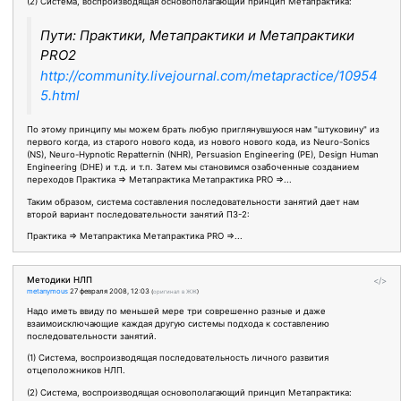
(2) Система, воспроизводящая основополагающий принцип Метапрактика:
Пути: Практики, Метапрактики и Метапрактики
PRO2
http://community.livejournal.com/metapractice/10954
5.html
По этому принципу мы можем брать любую приглянувшуюся нам "штуковину" из
первого когда, из старого нового кода, из нового нового кода, из Neuro-Sonics
(NS), Neuro-Hypnotic Repatternin (NHR), Persuasion Engineering (PE), Design Human
Engineering (DHE) и т.д. и т.п. Затем мы становимся озабоченные созданием
переходов Практика => Метапрактика Метапрактика PRO =>...
Таким образом, система составления последовательности занятий дает нам
второй вариант последовательности занятий ПЗ-2:
Практика => Метапрактика Метапрактика PRO =>...
Методики НЛП
</>
metanymous
27 февраля 2008, 12:03
(
оригинал в ЖЖ
)
Надо иметь ввиду по меньшей мере три соврешенно разные и даже
взаимоисключающие каждая другую системы подхода к составлению
последовательности занятий.
(1) Система, воспроизводящая последовательность личного развития
отцеположников НЛП.
(2) Система, воспроизводящая основополагающий принцип Метапрактика: