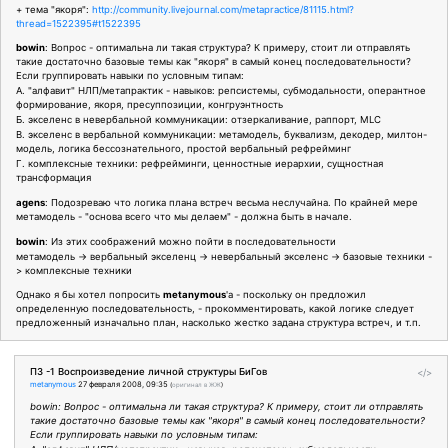
+ тема "якоря":
http://community.livejournal.com/metapractice/81115.html?
thread=1522395#t1522395
bowin
: Вопрос - оптимальна ли такая структура? К примеру, стоит ли отправлять
такие достаточно базовые темы как "якоря" в самый конец последовательности?
Если группировать навыки по условным типам:
А. "алфавит" НЛП/метапрактик - навыков: репсистемы, субмодальности, оперантное
формирование, якоря, пресуппозиции, конгруэнтность
Б. экселенс в невербальной коммуникации: отзеркаливание, раппорт, MLC
В. экселенс в вербальной коммуникации: метамодель, буквализм, декодер, милтон-
модель, логика бессознательного, простой вербальный рефрейминг
Г. комплексные техники: рефрейминги, ценностные иерархии, сущностная
трансформация
agens
: Подозреваю что логика плана встреч весьма неслучайна. По крайней мере
метамодель - "основа всего что мы делаем" - должна быть в начале.
bowin
: Из этих соображений можно пойти в последовательности
метамодель -> вербальный экселенц -> невербальный экселенс -> базовые техники -
> комплексные техники
Однако я бы хотел попросить
metanymous
'а - поскольку он предложил
определенную последовательность, - прокомментировать, какой логике следует
предложенный изначально план, насколько жестко задана структура встреч, и т.п.
ПЗ -1 Воспроизведение личной структуры БиГов
</>
metanymous
27 февраля 2008, 09:35
(
оригинал в ЖЖ
)
bowin: Вопрос - оптимальна ли такая структура? К примеру, стоит ли отправлять
такие достаточно базовые темы как "якоря" в самый конец последовательности?
Если группировать навыки по условным типам: