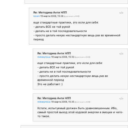
Re: Методика Анти НЛП
</>
bowin
19 марта 2008, 15:28
(
оригинал в ЖЖ
)
еще стандартные практики, это если для себя:
- делать ВСЕ не той рукой
- делать не в той последовательности
- просто делать некую нестандартную вещь раз во временной
период
Re: Методика Анти НЛП
</>
metanymous
19 марта 2008, 15:33
(
оригинал в ЖЖ
)
еще стандартные практики, это если для себя:
- делать ВСЕ не той рукой
- делать не в той последовательности
- просто делать некую нестандартную вещь раз во
временной период
Это не работает :)
Re: Методика Анти НЛП
</>
metanymous
19 марта 2008, 15:35
(
оригинал в ЖЖ
)
Кстати, испытуемый должен быть уравновешенным. Ибо,
самый простой выход этой кодовой энергии в эмоции и чего-
то такое.