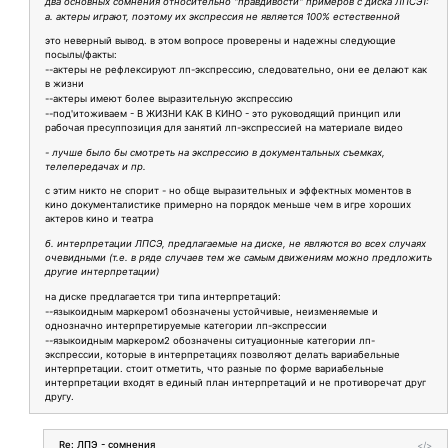
два основных сомнения относительно "правдивости" примеров с диска ЛПСЭ1:
а. актеры играют, поэтому их экспрессия не является 100% естественной
это неверный вывод. в этом вопросе проверены и надежны следующие
посылы/факты:
--актеры не рефлексируют лп-экспрессию, следовательно, они ее делают как
в жизни
--актеры имеют более выразительную экспрессию
--под'итоживаем - В ЖИЗНИ КАК В КИНО - это руководящий принцип или
рабочая пресуппозиция для занятий лп-экспрессией на материале видео
- лучше было бы смотреть на экспрессию в документальных съемках,
телепередачах и пр.
с этим никто не спорит - но обще выразительных и эффектных моментов в
кино документалистике примерно на порядок меньше чем в игре хороших
актеров кино и театра
б. интерпретации ЛПСЭ, предлагаемые на диске, не являются во всех случаях
очевидными (т.е. в ряде случаев тем же самым движениям можно предложить
другие интерпретации)
на диске предлагается три типа интерпретаций:
--языкоидным маркером1 обозначены устойчивые, неизменяемые и
однозначно интерпретируемые категории лп-экспрессии
--языкоидным маркером2 обозначены ситуационные категории лп-
экспрессии, которые в интерпретациях позволяют делать вариабельные
интерпретации. стоит отметить, что разные по форме вариабельные
интерпретации входят в единый план интерпретаций и не противоречат друг
другу.
Re: ЛПЭ - сомнения
</>