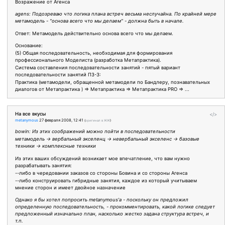
Возражение от Агенса
agens: Подозреваю что логика плана встреч весьма неслучайна. По крайней мере
метамодель - "основа всего что мы делаем" - должна быть в начале.
Ответ: Метамодель действительно основа всего что мы делаем.
Основание:
(5) Общая последовательность, необходимая для формирования
профессионального Моделиста (разработка Метапрактика).
Система составления последовательности занятий - пятый вариант
последовательности занятий ПЗ-3:
Практика (метамодели, обращенной метамодели по Бандлеру, познавательных
диалогов от Метапрактика ) => Метапрактика => Метапрактика PRO => ...
На все вкусы
</>
metanymous
27 февраля 2008, 12:41
(
оригинал в ЖЖ
)
bowin: Из этих соображений можно пойти в последовательности
метамодель -> вербальный экселенц -> невербальный экселенс -> базовые
техники -> комплексные техники
Из этих ваших обсуждений возникает мое впечатление, что вам нужно
разрабатывать занятия:
--либо в чередовании заказов со стороны Бовина и со стороны Агенса
--либо конструировать гибридные занятия, каждое из который учитываем
мнение сторон и имеет двойное назначение
Однако я бы хотел попросить metanymous'а - поскольку он предложил
определенную последовательность, - прокомментировать, какой логике следует
предложенный изначально план, насколько жестко задана структура встреч, и
т.п.