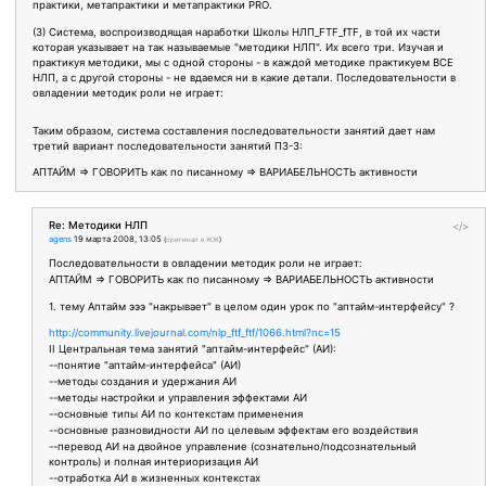
практики, метапрактики и метапрактики PRO.
(3) Система, воспроизводящая наработки Школы НЛП_FTF_fTF, в той их части
которая указывает на так называемые "методики НЛП". Их всего три. Изучая и
практикуя методики, мы с одной стороны - в каждой методике практикуем ВСЕ
НЛП, а с другой стороны - не вдаемся ни в какие детали. Последовательности в
овладении методик роли не играет:
Таким образом, система составления последовательности занятий дает нам
третий вариант последовательности занятий ПЗ-3:
АПТАЙМ => ГОВОРИТЬ как по писанному => ВАРИАБЕЛЬНОСТЬ активности
Re: Методики НЛП
</>
agens
19 марта 2008, 13:05
(
оригинал в ЖЖ
)
Последовательности в овладении методик роли не играет:
АПТАЙМ => ГОВОРИТЬ как по писанному => ВАРИАБЕЛЬНОСТЬ активности
1. тему Аптайм эээ "накрывает" в целом один урок по "аптайм-интерфейсу" ?
http://community.livejournal.com/nlp_ftf_ftf/1066.html?nc=15
II Центральная тема занятий "аптайм-интерфейс" (АИ):
--понятие "аптайм-интерфейса" (АИ)
--методы создания и удержания АИ
--методы настройки и управления эффектами АИ
--основные типы АИ по контекстам применения
--основные разновидности АИ по целевым эффектам его воздействия
--перевод АИ на двойное управление (сознательно/подсознательный
контроль) и полная интериоризация АИ
--отработка АИ в жизненных контекстах