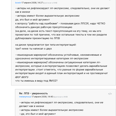
bowin
17 апреля 2008, 14:27
(
оригинал в ЖЖ
)
--актеры не рефлексируют лп-экспрессию, следовательно, они ее делают
как в жизни
--актеры имеют более выразительную экспрессию
да, это был и мой аргумент
к вопросу "работы над ошибками" - показывая диск ЛПСЭ1, надо ЧЕТКО
обозначить данную рабочую пресуппозицию
(на деле, на диске есть текст-пресуппозиция на эту тему, но мы его
промотали по той причине, что все остальные тексты в том же разделе
дублировали презентацию по ЛПЭ)
на диске предлагается три типа интерпретаций:
три? ниже ты написал о двух
--языкоидным маркером1 обозначены устойчивые, неизменяемые и
однозначно интерпретируемые категории лп-экспрессии
--языкоидным маркером2 обозначены ситуационные категории лп-
экспрессии, которые в интерпретациях позволяют делать вариабельные
интерпретации. стоит отметить, что разные по форме вариабельные
интерпретации входят в единый план интерпретаций и не противоречат
друг другу.
что ты имеешь в виду под ЯМ1/2?
Re: ЛПЭ - уверенность
</>
metanymous
17 апреля 2008, 14:40
(
оригинал в ЖЖ
)
--актеры не рефлексируют лп-экспрессию, следовательно, они ее
делают как в жизни
--актеры имеют более выразительную экспрессию
--да, это был и мой аргумент