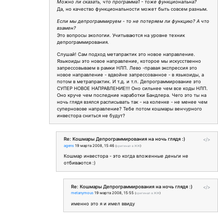
Можно ли сказать, что программа1 - тоже функциональна?
Да, но качество функциональности может быть совсем разным.
Если мы депрограммируем - то не потеряем ли функцию? А что
взамен?
Это вопросы экологии. Учитываются на уровне техник
депрограммирования.
Слушай! Сам подход метапрактик это новое направление.
Языкоиды это новое направление, которое мы искусственно
запрессовываем в рамки НЛП. Лево -правая экспрессия это
новое направление - вдвойне запрессованное - в языкоиды, а
потом в метрапрактик. И т.д. и т.п. Депрограммирование это
СУПЕР НОВОЕ НАПРАВЛЕНИЕ!!! Оно сильнее чем все коды НЛП.
Оно круче чем последние наработки Бандлера. Чего это ты на
ночь глядя взялся расписывать так - на коленке - не менее чем
суперновове направление? Тебе потом кошмары венчурного
инвестора сниться не будут?
Re: Кошмары Депрограммирования на ночь глядя :)
</>
agens
19 марта 2008, 15:46
(
оригинал в ЖЖ
)
Кошмар инвестора - это когда вложенные деньги не
отбиваются :)
Re: Кошмары Депрограммирования на ночь глядя :)
</>
metanymous
19 марта 2008, 15:55
(
оригинал в ЖЖ
)
именно это я и имел ввиду