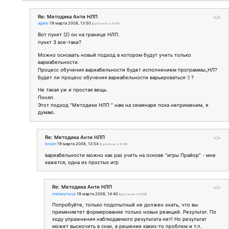
Re: Методика Анти НЛП
</>
agens
19 марта 2008, 13:50
(
оригинал в ЖЖ
)
Вот пункт (2) он на границе НЛП.
пункт 3 все-таки?
Можно основать новый подход в котором будут учить только
вариабельности.
Процесс обучения вариабельности будет исполнением программы_НЛ?
Будет ли процесс обучения вариабельности варьироваться :) ?
Не такая уж и простая вещь.
Понял.
Этот подход "Методики НЛП " нам на семинаре пока неприменим, я
думаю.
Re: Методика Анти НЛП
</>
bowin
19 марта 2008, 13:54
(
оригинал в ЖЖ
)
вариабельности можно как раз учить на основе "игры Прайор" - мне
кажется, одна из простых игр
Re: Методика Анти НЛП
</>
metanymous
19 марта 2008, 14:40
(
оригинал в ЖЖ
)
Попробуйте, только подопытный не должен знать, что вы
применяетет формирование только новых реакций. Результат. По
ходу упражнения наблюдаемого результата нет! Но результат
может выскочить в снах, в решении каких-то проблем и т.п.