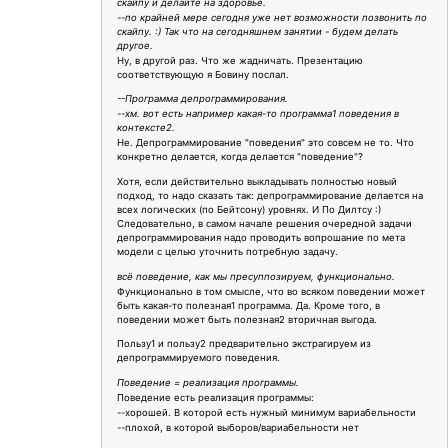
скайпу и делайте на здоровье.
--по крайней мере сегодня уже нет возможности позвонить по
скайпу. :) Так что на сегодняшнем занятии - будем делать
другое.
Ну, в другой раз. Что же жадничать. Презентацию
соответствующую я Бовину послал.
--Программа депрограммирования.
--хм. вот есть например какая-то программа1 поведения в
контексте2.
Не. Депрограммирование "поведения" это совсем не то. Что
конкретно делается, когда делается "поведение"?
Хотя, если действительно выкладывать полностью новый
подход, то надо сказать так: депрограммирование делается на
всех логических (по Бейтсону) уровнях. И По Дилтсу :)
Следовательно, в самом начале решения очередной задачи
депрограммирования надо проводить вопрошание по мета
модели с целью уточнить потребную задачу.
всё поведение, как мы пресуппозируем, функционально.
Функционально в том смысле, что во всяком поведении может
быть какая-то полезная1 программа. Да. Кроме того, в
поведении может быть полезная2 вторичная выгода.
Пользу1 и пользу2 предварительно экстрагируем из
депрограммируемого поведения.
Поведение = реализация программы.
Поведение есть реализация программы:
--хорошей. В которой есть нужный минимум вариабельности
--плохой, в которой выборов/вариабельности нет