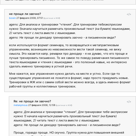
не проще ли заочно?
</>
bowin
27 февраля 2008, 07:51
(
оригинал в ЖЖ
)
agens: Для анализа и тренировки "чтения". Для тренировки тебеэкспрессии
нужно 1)начала научиться размечать произвольный текст (на бумаге) языкоидами,
2) читать текст с листа вместе с языкоидами.
agens: Не проще ли декодер тренировать заочно - в письменном виде?
если используется формат семинара, то возвращаться к метапрактиковым
упражнениям, возникшим из невозможности вести такой семинар, не вижу
смысла. Это касается напр. ремарки про декодер - я не думаю, что его проще и
лучше тренировать письменно. То же самое по поводу размечания письменного
текста языкоидами и чтения с языкоидами - это полезный навык, но интересно
сделать именно тренировку в устной речи.
Мне кажется, все упражнения нужно делать на месте и устно. Если где-то
существующие упражнения не ложатся в формат, надо просто придумать новые.
Тренировки в ЖЖ или с самим собой вести можно всегда, а здесь именно формат
рабочей группы и коллективных тренировок.
Re: не проще ли заочно?
</>
metanymous
27 февраля 2008, 12:59
(
оригинал в ЖЖ
)
agens: Для анализа и тренировки "чтения". Для тренировки тебе-экспрессии
нужно 1) начала научиться размечать произвольный текст (на бумаге)
языкоидами, 2) читать текст с листа вместе с языкоидами.
agens: Не проще ли декодер тренировать заочно - в письменном виде?
Проще, гораздо проще. НО скучно. Группа нужна для повышения внешней