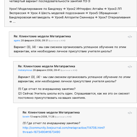
четвертый вариант последовательности занятий ПЗ-3:
Урок1 Моделирование по Бандлеру => Урок2 ИНтерфес Аптайм => Урок3 ЛП
Экспрессия => Урок 4 Шесть моделей подсознания => Урок5 Обращенная -
Бандлеровская метамодель => Урок6 Алгоритм Скиннера => Урок7 Отеркаливания
=> ...
Re: Клиентские модели Метапрактика
</>
agens
28 февраля 2008, 09:31
(
оригинал в ЖЖ
)
Вариант (3), (4) - мы сам сможем организовать успешное обучение по этим
вариантам, или необходимо личное присутствие учителя школы?
Re: Клиентские модели Метапрактика
</>
metanymous
28 февраля 2008, 09:41
(
оригинал в ЖЖ
)
Вариант (3), (4) - мы сам сможем организовать успешное обучение по этим
вариантам, или необходимо личное присутствие учителя школы?
(1) Где отчет по вчерашнему занятию?
(2) Сейчас Учитель школы есть один. Спрашивается, как же это он сможет
постоянно присутствовать на ваших занятиях.
Re: Клиентские модели Метапрактика
</>
bowin
13 марта 2008, 11:26
(
оригинал в ЖЖ
)
(1) Где отчет по вчерашнему занятию?
http://community.livejournal.com/metapractice/114706.html?
thread=1673490#t1673490