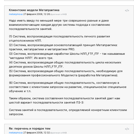
Клиентские модели Метапрактика
</>
metanymous
27 февраля 2008, 12:26
(
оригинал в ЖЖ
)
Надо иметь ввиду по меньшей мере три соврешенно разные и даже
взаимоисключающие каждая другую системы подхода к составлению
последовательности занятий.
(1) Система, воспроизводящая последовательность личного развития
отцеположников НЛП.
(2) Система, воспроизводящая основополагающий принцип Метапрактика:
практики, метапрактики и метапрактики PRO.
(3) Система, воспроизводящая наработки Школы НЛП_FTF_fTF - так называемые
"методики НЛП". Их всего три.
(4) Система, воспроизводящая общую последовательность цикла нескольких
десятков уроков Школы НЛП_FTF_fTF.
(5) Система, воспроизводящая общую последовательность, необходимую для
формирования профессионального Моделиста (разработка Метапрактика).
(6) Система, воспроизводящая общую последовательность, составленную в
соответствии с клиентским запросом на развитие, специальное/не специальное
обучение и т.п.
Таким образом, система составления последовательности занятий дает нам
шестой вариант последовательности занятий ПЗ-3:
Система занятий в последовательности, определяемой конкретным клиентским
запросом.
Re: перечень и порядок тем
</>
metanymous
27 февраля 2008, 12:32
(
оригинал в ЖЖ
)