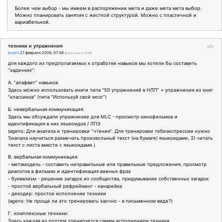
Более чем выбор - мы имеем в распоряжении мета и даже мета мета выбор.
Можно планировать занятия с жесткой структурой. Можно с пластичной и
вариабельной.
техники и упражнения
</>
bowin
27 февраля 2008, 07:48
(
оригинал в ЖЖ
)
для каждого из предполагаемых к отработке навыков мы хотели бы составить
"задачник":
А. "алафвит" навыков
Здесь можно использовать книги типа "50 упражнений в НЛП" + упражнения из книг
"классиков" (типа "Используй свой мозг")
Б. невербальная коммуникация:
Здесь мы обсуждали упражнение для MLC - просмотр кинофильмов и
идентификация в них языкоидов / ЛПЭ
(agens: Для анализа и тренировки "чтения". Для тренировки тебеэкспрессии нужно
1)начала научиться размечать произвольный текст (на бумаге) языкоидами, 2) читать
текст с листа вместе с языкоидами.)
В. вербальная коммуникация:
- метамодель - составить неправильные или правильные предложения, просмотр
диалогов в фильмах и идентификация важных фраз
- буквализм - решение загадок из сообщества, придумывание собственных загадок
- простой вербальный рефрейминг - канарейка
- декодер: простое исполнение техники
(agens: Не проще ли это тренировать заочно - в письменном виде?)
Г. комплексные техники:
Здесь каждая из подтем тренируется самим исполнением техники