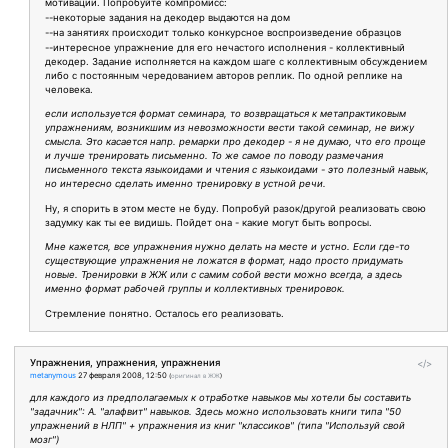
мотивации. Попробуйте компромисс:
--некоторые задания на декодер выдаются на дом
--на занятиях происходит только конкурсное воспроизведение образцов
--интересное упражнение для его нечастого исполнения - коллективный
декодер. Задание исполняется на каждом шаге с коллективным обсуждением
либо с постоянным чередованием авторов реплик. По одной реплике на
человека.
если используется формат семинара, то возвращаться к метапрактиковым
упражнениям, возникшим из невозможности вести такой семинар, не вижу
смысла. Это касается напр. ремарки про декодер - я не думаю, что его проще
и лучше тренировать письменно. То же самое по поводу размечания
письменного текста языкоидами и чтения с языкоидами - это полезный навык,
но интересно сделать именно тренировку в устной речи.
Ну, я спорить в этом месте не буду. Попробуй разок/другой реализовать свою
задумку как ты ее видишь. Пойдет она - какие могут быть вопросы.
Мне кажется, все упражнения нужно делать на месте и устно. Если где-то
существующие упражнения не ложатся в формат, надо просто придумать
новые. Тренировки в ЖЖ или с самим собой вести можно всегда, а здесь
именно формат рабочей группы и коллективных тренировок.
Стремление понятно. Осталось его реализовать.
Упражнения, упражнения, упражнения
</>
metanymous
27 февраля 2008, 12:50
(
оригинал в ЖЖ
)
для каждого из предполагаемых к отработке навыков мы хотели бы составить
"задачник": А. "алафвит" навыков. Здесь можно использовать книги типа "50
упражнений в НЛП" + упражнения из книг "классиков" (типа "Используй свой
мозг")