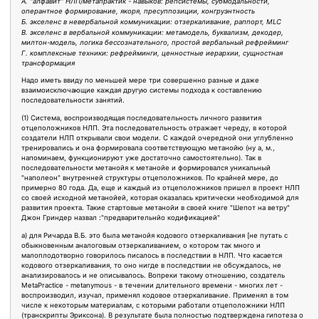
А. "алфавит" НЛП/метапрактик - навыков: репсистемы, субмодальности,
оперантное формирование, якоря, пресуппозиции, конгруэнтность
Б. экселенс в невербальной коммуникации: отзеркаливание, раппорт, MLC
В. экселенс в вербальной коммуникации: метамодель, буквализм, декодер,
милтон-модель, логика бессознательного, простой вербальный рефрейминг
Г. комплексные техники: рефрейминги, ценностные иерархии, сущностная
трансформация
Надо иметь ввиду по меньшей мере три совершенно разные и даже
взаимоисключающие каждая другую системы подхода к составлению
последовательности занятий.
(1) Система, воспроизводящая последовательность личного развития
отцеположников НЛП. Эта последовательность отражает череду, в которой
создатели НЛП открывали свои модели. С каждой очередной они углубленно
тренировались и она формировала соответствующую метанойю (ну а, м.,
напоминаем, функционируют уже достаточно самостоятельно). Так в
последовательности метанойя к метанойе и формировался уникальный
"наполеон" внутренней структуры отцеположников. По крайней мере, до
примерно 80 года. Да, еще и каждый из отцеположников пришел в проект НЛП
со своей исходной метанойей, которая оказалась критически необходимой для
развития проекта. Такие стартовые метанойи в своей книге "Шепот на ветру"
Джон Гриндер назвал :"предварительнйо кодификацией"
а) для Ричарда В.Б. это была метанойя кодового отзеркаливания [не путать с
обыкновенным аналоговым отзеркаливанием, о котором так много и
малоплодотворно говорилось писалось в последствии в НЛП. Что касается
кодового отзеркаливания, то оно нигде в последствии не обсуждалось, не
анализировалось и не описывалось. Вопреки такому отношению, создатель
MetaPractice - metanymous - в течении длительного времени - многих лет -
воспроизводил, изучал, применял кодовое отзеркаливание. Применял в том
числе к некоторым материалам, с которыми работали отцеположники НЛП
(транскрипты Эриксона). В результате была полностью подтверждена гипотеза о