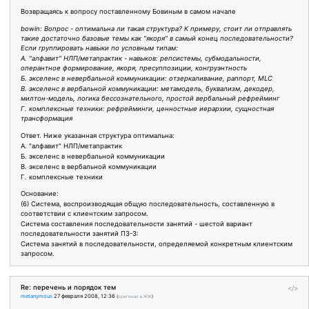
Возвращаясь к вопросу поставленному Бовиным в самом начале
bowin: Вопрос - оптимальна ли такая структура? К примеру, стоит ли отправлять
такие достаточно базовые темы как "якоря" в самый конец последовательности?
Если группировать навыки по условным типам:
А. "алфавит" НЛП/метапрактик - навыков: репсистемы, субмодальности,
оперантное формирование, якоря, пресуппозиции, конгруэнтность
Б. экселенс в невербальной коммуникации: отзеркаливание, раппорт, MLC
В. экселенс в вербальной коммуникации: метамодель, буквализм, декодер,
милтон-модель, логика бессознательного, простой вербальный рефрейминг
Г. комплексные техники: рефрейминги, ценностные иерархии, сущностная
трансформация
Ответ. Ниже указанная структура оптимальна:
А. "алфавит" НЛП/метапрактик
Б. экселенс в невербальной коммуникации
В. экселенс в вербальной коммуникации
Г. комплексные техники
Основание:
(6) Система, воспроизводящая общую последовательность, составленную в
соответствии с клиентским запросом.
Система составления последовательности занятий - шестой вариант
последовательности занятий ПЗ-3:
Система занятий в последовательности, определяемой конкретным клиентским
запросом.
Re: перечень и порядок тем
</>
metanymous
27 февраля 2008, 12:36
(
оригинал в ЖЖ
)