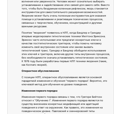
волнения или уверенности. Человек может сознательно выбирать
устанавливание и задействование этих связей для самого себя. Вместо
того, чтобы быть бездумным коленным рефлексом, якорь становится
инструментом для самостоятельного расширения возможностей.
Якорение может быть очень полезным инструментом для оказания
помощи в устанавливании и реактивации психических процессов,
связанных с творчеством, обучением, концентрацией и другими
важными ресурсами.
Понятие "якорения" появилось в НЛП, когда Бэндлер и Гриндер
впервые моделировали гипнотические техники Милтона Эриксона.
Эриксон часто использовал или предлагал конкретные ключи в
качестве постгипнотических триггеров, чтобы помочь человеку
изменить своё внутреннее состояние или заново вызвать
гипнотический транс. Гриндер и Бэндлер обобщили использование
этих ключей и триггеров, включив другие типы внутренних процессов,
без необходимости сначала устанавливать гипнотическое состояние.
К 1976 году были разработаны первые НЛП техники якорения (такие,
как Коллапс якорей).
Оперантное обусловливание
С позиции НЛП, оперантное обусловливание является основной
парадигмой изменения и обучения "первого порядка". Вероятно, это
ключевой метод для обучения на уровне поведения.
Изменения первого порядка
Изменения первого порядка связаны с тем, что Грегори Бейтсон
относил к "Обучению I". Изменения первого порядка являются по
существу внесением конкретных модификаций или адаптаций
поведения в ответ на окружение. Как правило, это изменения на
поведенческом уровне. Павловский и скиннеровский типы