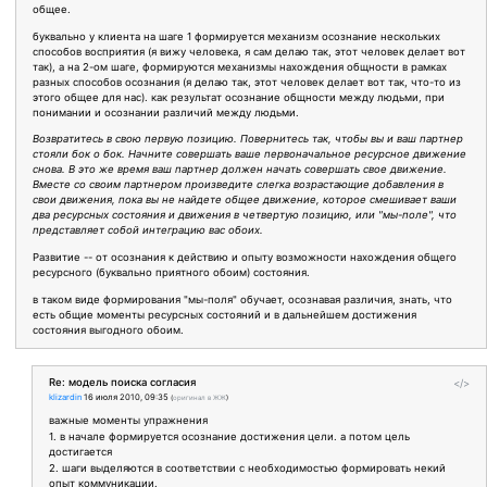
общее.
буквально у клиента на шаге 1 формируется механизм осознание нескольких
способов восприятия (я вижу человека, я сам делаю так, этот человек делает вот
так), а на 2-ом шаге, формируются механизмы нахождения общности в рамках
разных способов осознания (я делаю так, этот человек делает вот так, что-то из
этого общее для нас). как результат осознание общности между людьми, при
понимании и осознании различий между людьми.
Возвратитесь в свою первую позицию. Повернитесь так, чтобы вы и ваш партнер
стояли бок о бок. Начните совершать ваше первоначальное ресурсное движение
снова. В это же время ваш партнер должен начать совершать свое движение.
Вместе со своим партнером произведите слегка возрастающие добавления в
свои движения, пока вы не найдете общее движение, которое смешивает ваши
два ресурсных состояния и движения в четвертую позицию, или "мы-поле", что
представляет собой интеграцию вас обоих.
Развитие -- от осознания к действию и опыту возможности нахождения общего
ресурсного (буквально приятного обоим) состояния.
в таком виде формирования "мы-поля" обучает, осознавая различия, знать, что
есть общие моменты ресурсных состояний и в дальнейшем достижения
состояния выгодного обоим.
Re: модель поиска согласия
</>
klizardin
16 июля 2010, 09:35
(
оригинал в ЖЖ
)
важные моменты упражнения
1. в начале формируется осознание достижения цели. а потом цель
достигается
2. шаги выделяются в соответствии с необходимостью формировать некий
опыт коммуникации.