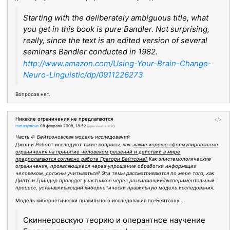
Starting with the deliberately ambiguous title, what
you get in this book is pure Bandler. Not surprising,
really, since the text is an edited version of several
seminars Bandler conducted in 1982.
http://www.amazon.com/Using-Your-Brain-Change-
Neuro-Linguistic/dp/0911226273
Вопросов нет.
Никакие ограничения не предлагаются
</>
metanymous
08 февраля 2008, 18:52
(
оригинал в ЖЖ
)
Часть 4: Бейтсоновская модель исследований
Джон и Роберт исследуют такие вопросы, как:
какие хорошо сформулированные
ограничения на принятие человеком решений и действий в мире
предполагаются согласно работе Грегори Бейтсона?
Как эпистемологические
ограничения, проявляющиеся через упрощение обработки информации
человеком, должны учитываться? Эти темы рассматриваются по мере того, как
Дилтс и Гриндер проводят участников через развивающий/экспериментальный
процесс, устанавливающий кибернетически правильную модель исследования.
Модель кибернетически правильного исследования по-Бейтсону....
Скиннеровскую теорию и оперантное научение