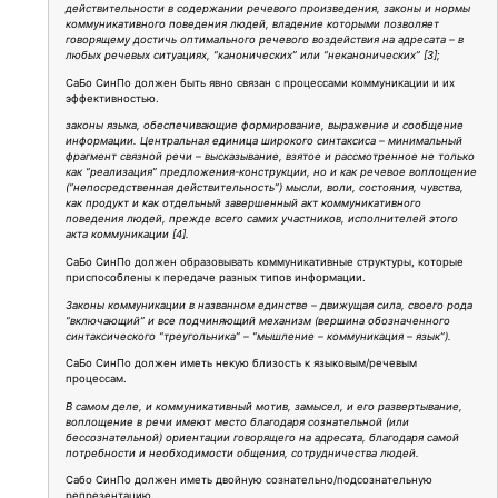
действительности в содержании речевого произведения, законы и нормы
коммуникативного поведения людей, владение которыми позволяет
говорящему достичь оптимального речевого воздействия на адресата – в
любых речевых ситуациях, “канонических” или “неканонических” [3];
СаБо СинПо должен быть явно связан с процессами коммуникации и их
эффективностью.
законы языка, обеспечивающие формирование, выражение и сообщение
информации. Центральная единица широкого синтаксиса – минимальный
фрагмент связной речи – высказывание, взятое и рассмотренное не только
как “реализация” предложения-конструкции, но и как речевое воплощение
(“непосредственная действительность”) мысли, воли, состояния, чувства,
как продукт и как отдельный завершенный акт коммуникативного
поведения людей, прежде всего самих участников, исполнителей этого
акта коммуникации [4].
СаБо СинПо должен образовывать коммуникативные структуры, которые
приспособлены к передаче разных типов информации.
Законы коммуникации в названном единстве – движущая сила, своего рода
“включающий” и все подчиняющий механизм (вершина обозначенного
синтаксического “треугольника” – “мышление – коммуникация – язык”).
СаБо СинПо должен иметь некую близость к языковым/речевым
процессам.
В самом деле, и коммуникативный мотив, замысел, и его развертывание,
воплощение в речи имеют место благодаря сознательной (или
бессознательной) ориентации говорящего на адресата, благодаря самой
потребности и необходимости общения, сотрудничества людей.
Сабо СинПо должен иметь двойную сознательно/подсознательную
репрезентацию.