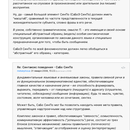
рассчитанное на слуховое (в произнесении) или зрительное (на письме)
восприятие.
Ну, да - самый большой элемент СинПо (СаБоЭ СинПо) должен иметь
"масштаб", сравнимый по частоте представленности в текущей
жизнедеятельности субъекта, словно фразы в его речи.
В узком, собственно грамматическом, смысле П. - это имеющая в своей основе
специальный абстрактный образец (модель) особая синтаксическая
конструкция, организованная по законам данного языка и специально
предназначенная для того, чтобы быть сообщением.
СаБоЭ СинПо по всей феноменологии должен легко обобщаться в
"абстрактный" его образец - категорию.
Re: Синтаксис поведения - СаБо СинПо
</>
metanymous
31 января 2008, 15:23
(
оригинал в ЖЖ
)
фундаментальные языковые и внеязыковые законы, правила связной речи в
их функциональном (коммуникативном) единстве, обеспечивающем
главное качество и назначение речи – ее способность формировать,
выражать, передавать – от говорящего (пишущего) к адресату (слушателю,
читателю, собеседнику) сообщение (информацию), будь то мысль, чувство,
состояние, воля человека или их сочетание, синтез.
Может быть, СаБо СинПо мог бы позволить находить некие мета правила,
управляющие надстроечными над ним структурами.
Комплекс законов и правил, обеспечивающих “связность”, осмысленность,
коммуникативную эффективность (“успешность”) речи, состоит из трех
блоков (сложных механизмов): законы правильного (логического)
мышления, “отвечающие” за отображение и оценку (интерпретацию)