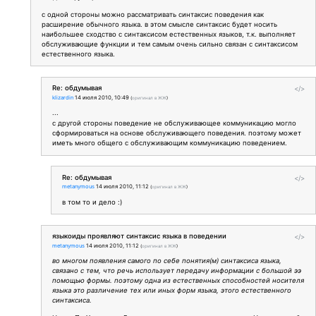
с одной стороны можно рассматривать синтаксис поведения как
расширение обычного языка. в этом смысле синтаксис будет носить
наибольшее сходство с синтаксисом естественных языков, т.к. выполняет
обслуживающие функции и тем самым очень сильно связан с синтаксисом
естественного языка.
Re: обдумывая
</>
klizardin
14 июля 2010, 10:49
(
оригинал в ЖЖ
)
...
с другой стороны поведение не обслуживающее коммуникацию могло
сформироваться на основе обслуживающего поведения. поэтому может
иметь много общего с обслуживающим коммуникацию поведением.
Re: обдумывая
</>
metanymous
14 июля 2010, 11:12
(
оригинал в ЖЖ
)
в том то и дело :)
языкоиды проявляют синтаксис языка в поведении
</>
metanymous
14 июля 2010, 11:12
(
оригинал в ЖЖ
)
во многом появления самого по себе понятия(м) синтаксиса языка,
связано с тем, что речь использует передачу информации с большой ээ
помощью формы. поэтому одна из естественных способностей носителя
языка это различение тех или иных форм языка, этого естественного
синтаксиса.