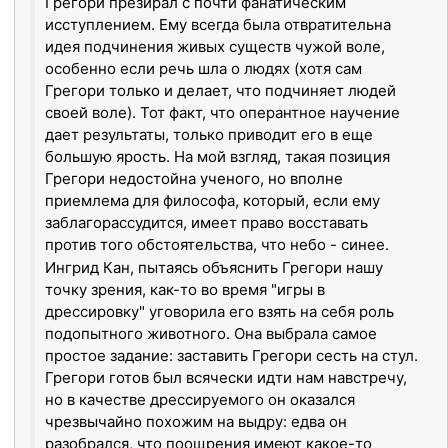
Грегори презирал с почти фанатическим
исступлением. Ему всегда была отвратительна
идея подчинения живых существ чужой воле,
особенно если речь шла о людях (хотя сам
Грегори только и делает, что подчиняет людей
своей воле). Тот факт, что оперантное научение
дает результаты, только приводит его в еще
большую ярость. На мой взгляд, такая позиция
Грегори недостойна ученого, но вполне
приемлема для философа, который, если ему
заблагорассудится, имеет право восставать
против того обстоятельства, что небо - синее.
Ингрид Кан, пытаясь объяснить Грегори нашу
точку зрения, как-то во время "игры в
дрессировку" уговорила его взять на себя роль
подопытного животного. Она выбрала самое
простое задание: заставить Грегори сесть на стул.
Грегори готов был всячески идти нам навстречу,
но в качестве дрессируемого он оказался
чрезвычайно похожим на выдру: едва он
разобрался, что поощрения имеют какое-то