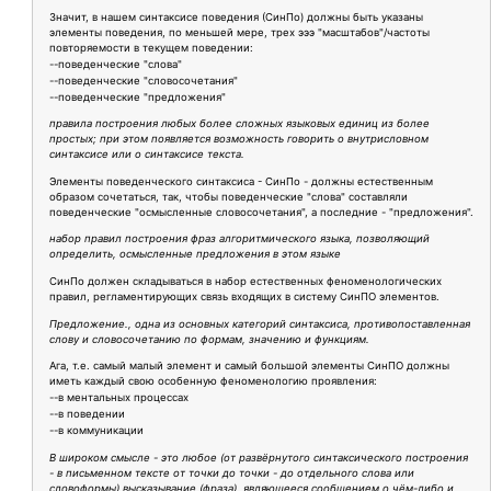
Значит, в нашем синтаксисе поведения (СинПо) должны быть указаны
элементы поведения, по меньшей мере, трех эээ "масштабов"/частоты
повторяемости в текущем поведении:
--поведенческие "слова"
--поведенческие "словосочетания"
--поведенческие "предложения"
правила построения любых более сложных языковых единиц из более
простых; при этом появляется возможность говорить о внутрисловном
синтаксисе или о синтаксисе текста.
Элементы поведенческого синтаксиса - СинПо - должны естественным
образом сочетаться, так, чтобы поведенческие "слова" составляли
поведенческие "осмысленные словосочетания", а последние - "предложения".
набор правил построения фраз алгоритмического языка, позволяющий
определить, осмысленные предложения в этом языке
СинПо должен складываться в набор естественных феноменологических
правил, регламентирующих связь входящих в систему СинПО элементов.
Предложение., одна из основных категорий синтаксиса, противопоставленная
слову и словосочетанию по формам, значению и функциям.
Ага, т.е. самый малый элемент и самый большой элементы СинПО должны
иметь каждый свою особенную феноменологию проявления:
--в ментальных процессах
--в поведении
--в коммуникации
В широком смысле - это любое (от развёрнутого синтаксического построения
- в письменном тексте от точки до точки - до отдельного слова или
словоформы) высказывание (фраза), являющееся сообщением о чём-либо и