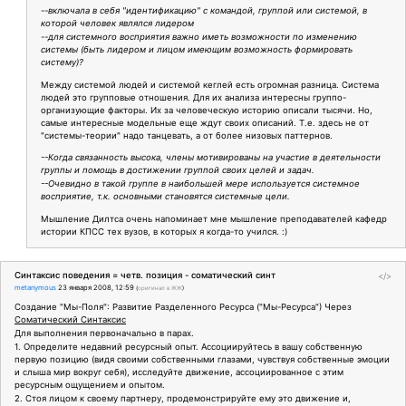
--включала в себя "идентификацию" с командой, группой или системой, в
которой человек являлся лидером
--для системного восприятия важно иметь возможности по изменению
системы (быть лидером и лицом имеющим возможность формировать
систему)?
Между системой людей и системой кеглей есть огромная разница. Система
людей это групповые отношения. Для их анализа интересны группо-
организующие факторы. Их за человеческую историю описали тысячи. Но,
самые интересные модельные еще ждут своих описаний. Т.е. здесь не от
"системы-теории" надо танцевать, а от более низовых паттернов.
--Когда связанность высока, члены мотивированы на участие в деятельности
группы и помощь в достижении группой своих целей и задач.
--Очевидно в такой группе в наибольшей мере используется системное
восприятие, т.к. основными становятся системные цели.
Мышление Дилтса очень напоминает мне мышление преподавателей кафедр
истории КПСС тех вузов, в которых я когда-то учился. :)
Синтаксис поведения = четв. позиция - соматический синт
</>
metanymous
23 января 2008, 12:59
(
оригинал в ЖЖ
)
Создание "Мы-Поля": Развитие Разделенного Ресурса ("Мы-Ресурса") Через
Соматический Синтаксис
Для выполнения первоначально в парах.
1. Определите недавний ресурсный опыт. Ассоциируйтесь в вашу собственную
первую позицию (видя своими собственными глазами, чувствуя собственные эмоции
и слыша мир вокруг себя), исследуйте движение, ассоциированное с этим
ресурсным ощущением и опытом.
2. Стоя лицом к своему партнеру, продемонстрируйте ему это движение и,