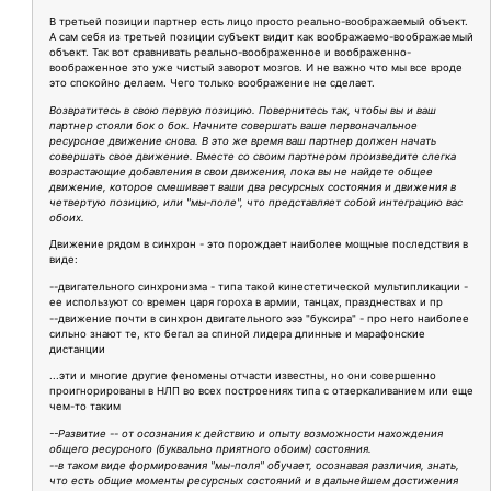
В третьей позиции партнер есть лицо просто реально-воображаемый объект.
А сам себя из третьей позиции субъект видит как воображаемо-воображаемый
объект. Так вот сравнивать реально-воображенное и воображенно-
воображенное это уже чистый заворот мозгов. И не важно что мы все вроде
это спокойно делаем. Чего только воображение не сделает.
Возвратитесь в свою первую позицию. Повернитесь так, чтобы вы и ваш
партнер стояли бок о бок. Начните совершать ваше первоначальное
ресурсное движение снова. В это же время ваш партнер должен начать
совершать свое движение. Вместе со своим партнером произведите слегка
возрастающие добавления в свои движения, пока вы не найдете общее
движение, которое смешивает ваши два ресурсных состояния и движения в
четвертую позицию, или "мы-поле", что представляет собой интеграцию вас
обоих.
Движение рядом в синхрон - это порождает наиболее мощные последствия в
виде:
--двигательного синхронизма - типа такой кинестетической мультипликации -
ее используют со времен царя гороха в армии, танцах, празднествах и пр
--движение почти в синхрон двигательного эээ "буксира" - про него наиболее
сильно знают те, кто бегал за спиной лидера длинные и марафонские
дистанции
...эти и многие другие феномены отчасти известны, но они совершенно
проигнорированы в НЛП во всех построениях типа с отзеркаливанием или еще
чем-то таким
--Развитие -- от осознания к действию и опыту возможности нахождения
общего ресурсного (буквально приятного обоим) состояния.
--в таком виде формирования "мы-поля" обучает, осознавая различия, знать,
что есть общие моменты ресурсных состояний и в дальнейшем достижения