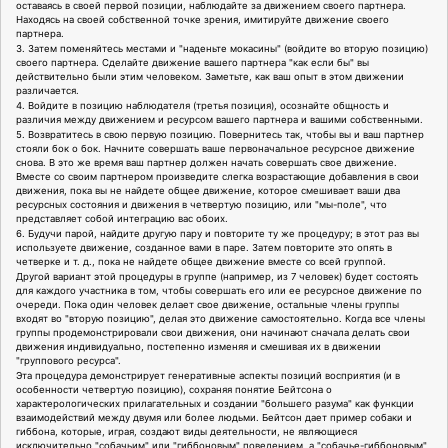
оставаясь в своей первой позиции, наблюдайте за движением своего партнера.
Находясь на своей собственной точке зрения, имитируйте движение своего
партнера.
3. Затем поменяйтесь местами и "наденьте мокасины" (войдите во вторую позицию)
своего партнера. Сделайте движение вашего партнера "как если бы" вы
действительно были этим человеком. Заметьте, как ваш опыт в этом движении
различается.
4. Войдите в позицию наблюдателя (третья позиция), осознайте общность и
различия между движением и ресурсом вашего партнера и вашими собственными.
5. Возвратитесь в свою первую позицию. Повернитесь так, чтобы вы и ваш партнер
стояли бок о бок. Начните совершать ваше первоначальное ресурсное движение
снова. В это же время ваш партнер должен начать совершать свое движение.
Вместе со своим партнером произведите слегка возрастающие добавления в свои
движения, пока вы не найдете общее движение, которое смешивает ваши два
ресурсных состояния и движения в четвертую позицию, или "мы-поле", что
представляет собой интеграцию вас обоих.
6. Будучи парой, найдите другую пару и повторите ту же процедуру; в этот раз вы
используете движение, созданное вами в паре. Затем повторите это опять в
четверке и т. д., пока не найдете общее движение вместе со всей группой.
Другой вариант этой процедуры в группе (например, из 7 человек) будет состоять
для каждого участника в том, чтобы совершать его или ее ресурсное движение по
очереди. Пока один человек делает свое движение, остальные члены группы
входят во "вторую позицию", делая это движение самостоятельно. Когда все члены
группы продемонстрировали свои движения, они начинают сначала делать свои
движения индивидуально, постепенно изменяя и смешивая их в движении
"группового ресурса".
Эта процедура демонстрирует генеративные аспекты позиций восприятия (и в
особенности четвертую позицию), сохраняя понятие Бейтсона о
характерологических прилагательных и создании "большего разума" как функции
взаимодействий между двумя или более людьми. Бейтсон дает пример собаки и
гиббона, которые, играя, создают виды деятельности, не являющиеся
исключительно "собачьим" или "гиббоновым" поведением, а "собачье-гиббоновым"