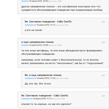
klizardin
14 июля 2010, 10:55
(
оригинал в ЖЖ
)
другое направление поиска -- это составление кластеров того что
нуждается в обслуживающем поведении при коммуникации вообще.
Re: Синтаксис поведения - СаБо СинПо
</>
metanymous
14 июля 2010, 11:17
(
оригинал в ЖЖ
)
а это не понял
и еще направление поиска
</>
klizardin
14 июля 2010, 10:59
(
оригинал в ЖЖ
)
те или иные метафоры, те или иные убеждения могут формировать
обслуживающее поведение.
например, если человек знает о бессознательном, то он вполне
может реагировать на нечто "неосознанно", как бы от "подсознания".
Re: и еще направление поиска
</>
metanymous
14 июля 2010, 11:18
(
оригинал в ЖЖ
)
Да, это так. Это точно.
Re: Синтаксис поведения - СаБо СинПо
</>
metanymous
14 июля 2010, 11:17
(
оригинал в ЖЖ
)
описал-то ты хорошо. но как это сделать?