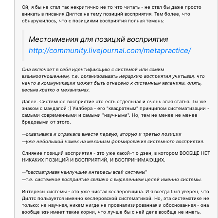
Ой, я бы не стал так некритично не то что читать - не стал бы даже просто
вникать в писания Дилтса на тему позиций восприятия. Тем более, что
обнаружилось, что с позициями восприятия полная темень:
Местоимения для позиций восприятия
http://community.livejournal.com/metapractice/
Она включает в себя идентификацию с системой или самим
взаимоотношением, т.е. организовывать иерархию восприятия учитывая, что
нечто в коммуникации может быть отнесено к системным явлениям. опять,
весьма кратко о механизмах.
Далее. Системное восприятие это есть отдельная и очень злая статья. Ты же
знаком с мандалой :) Уилбера - его "квадратным" принципом систематизации -
самыми современными и самыми "научными". Но, тем не менее не менее
бредовыми от этого.
--охватывала и отражала вместе первую, вторую и третью позиции
--уже небольшой намек на механизм формирования системного восприятия.
Слияние позиций восприятия - это уже какой-т о дзен, в котором ВООБЩЕ НЕТ
НИКАКИХ ПОЗИЦИЙ И ВОСПРИЯТИЙ, И ВОСПРИНИМАЮЩИХ.
--"рассматривая наилучшие интересы всей системы"
--т.е. системное восприятие связано с выделением целей именно системы.
Интересы системы - это уже чистая кеслеровщина. И я всегда был уверен, что
Дилтс пользуется именно кеслеровской систематикой. Но, эта систематике не
только: не научная, никем нигде не проанализированная и обоснованная - она
вообще эээ имеет такие корни, что лучше бы с ней дела вообще не иметь.