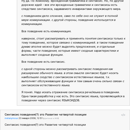
Ну да. По Хомскому. Врожденная грамматика и синтаксис. Но, по другой
дорожке идей - все эти врожденные грамматики и синтаксисы есть
следствие синтаксиса, задаваемого инвариантами окружающего мира.
с поведением дело сложнее, само по себе оно не служит в полной
мере коммуникации. с другой стороны, поведение используется в
коммуникации.
Все поведение есть коммуникация.
наверное, стоит рассматривать и применять понятия синтаксиса только к
тому поведению, которое связано с коммуникацией. в таком поведении
думаю вполне можно будет выделять предложения, и отдельные
формы, части поведения, которые имеют сходные характеристики и
выполняют сходные функции.
Все поведение есть синтаксис.
с одной стороны можно рассматривать синтаксис поведения как
расширение обычного языка. в этом смысле синтаксис будет носить
наибольшее сходство с синтаксисом естественных языков, т.к.
выполняет обслуживающие функции и тем самым очень сильно связан с
синтаксисом естественного языка.
Я понял. Надо искать отражение синтаксиса речи/языка в поведении.
Одна такая разработка у нас есть. Это синтаксис языка, проявляющийся в
поведении через синтаксис ЯЗЫКОИДОВ.
Синтаксис поведения(?) это Развитие четвертой позиции
</>
metanymous
23 января 2008, 12:51
(
оригинал в ЖЖ
)
Синтаксис поведения(?) это Развитие четвертой позиции