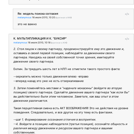
Re: модель поиска согласия
</>
metanymous
16 июля 2010, 10:20
(
оригинал в ЖЖ
)
это не важно
К. МУЛЬТИПЛИКАЦИЯ И К. "БУКСИР"
</>
metanymous
16 июля 2010, 10:18
(
оригинал в ЖЖ
)
2. Стоя лицом к своему партнеру, продемонстрируйте ему это движение и,
оставаясь в своей первой позиции, наблюдайте за движением своего
партнера. Находясь на своей собственной точке зрения, имитируйте
движение своего партнера.
Еклмн. За тридцать шесть лет в НЛП не отметили такого простого факта:
--зеркалить можно только движения влево -вправо
--вперед-назад это уже не есть отзеркаливание
3. Затем поменяйтесь местами и "наденьте мокасины" (войдите во вторую
позицию) своего партнера. Сделайте движение вашего партнера "как если бы"
вы действительно были этим человеком. Заметьте, как ваш опыт в этом
движении различается.
Такая перцептивная смена есть АКТ ВООБРАЖЕНИЯ! Это не действия на уровне
поведения. Следовательно, и все другое на эту тему есть фантазии.
--шаг 1. Формирование осознания отличия в восприятии.
--4. Войдите в позицию наблюдателя (третья позиция), осознайте общность и
различия между движением и ресурсом вашего партнера и вашими
собственными.