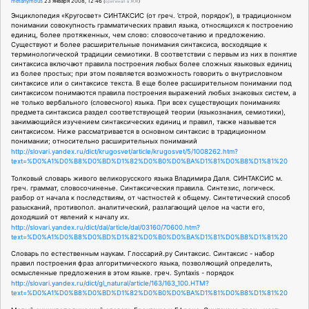
metanymous
23 января 2008, 12:46
(
оригинал в ЖЖ
)
Энциклопедия «Кругосвет» СИНТАКСИС (от греч. ’строй, порядок’), в традиционном
понимании совокупность грамматических правил языка, относящихся к построению
единиц, более протяженных, чем слово: словосочетанию и предложению.
Существуют и более расширительные понимания синтаксиса, восходящие к
терминологической традиции семиотики. В соответствии с первым из них в понятие
синтаксиса включают правила построения любых более сложных языковых единиц
из более простых; при этом появляется возможность говорить о внутрисловном
синтаксисе или о синтаксисе текста. В еще более расширительном понимании под
синтаксисом понимаются правила построения выражений любых знаковых систем, а
не только вербального (словесного) языка. При всех существующих пониманиях
предмета синтаксиса раздел соответствующей теории (языкознания, семиотики),
занимающийся изучением синтаксических единиц и правил, также называется
синтаксисом. Ниже рассматривается в основном синтаксис в традиционном
понимании; относительно расширительных пониманий
http://slovari.yandex.ru/dict/krugosvet/article/krugosvet/5/1008262.htm?
text=%D0%A1%D0%B8%D0%BD%D1%82%D0%B0%D0%BA%D1%81%D0%B8%D1%81%20
Толковый словарь живого великорусского языка Владимира Даля. СИНТАКСИС м.
греч. граммат, словосочиненье. Синтаксическия правила. Синтезис, логическ.
разбор от начала к последствиям, от частностей к общему. Синтетический способ
разысканий, противопол. аналитический, разлагающий целое на части его,
доходяший от явлений к началу их.
http://slovari.yandex.ru/dict/dal/article/dal/03160/70600.htm?
text=%D0%A1%D0%B8%D0%BD%D1%82%D0%B0%D0%BA%D1%81%D0%B8%D1%81%20
Cловарь по естественным наукам. Глоссарий.ру Синтаксис. Синтаксис - набор
правил построения фраз алгоритмического языка, позволяющий определить,
осмысленные предложения в этом языке. греч. Syntaxis - порядок
http://slovari.yandex.ru/dict/gl_natural/article/163/163_100.HTM?
text=%D0%A1%D0%B8%D0%BD%D1%82%D0%B0%D0%BA%D1%81%D0%B8%D1%81%20