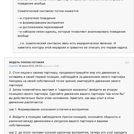
поведение вообще.
Соматический синтаксис потом окажется:
--и стратегией поведения
--и формированием восприятия
--и достижением переживаний
--и набором неких единиц, которые позволяют анализировать поведение
вообще
...т.е. соматический синтаксис явно есть иерархическое явление. И
наметить контуры этой иерархии и грамотно ее описать это первая задача.
модель поиска согласия
</>
klizardin
16 июля 2010, 09:33
(
оригинал в ЖЖ
)
2. Стоя лицом к своему партнеру, продемонстрируйте ему это движение и,
оставаясь в своей первой позиции, наблюдайте за движением своего партнера.
Находясь на своей собственной точке зрения, имитируйте движение своего
партнера.
3. Затем поменяйтесь местами и "наденьте мокасины" (войдите во вторую
позицию) своего партнера. Сделайте движение вашего партнера "как если бы"
вы действительно были этим человеком. Заметьте, как ваш опыт в этом
движении различается.
шаг 1. Формирование осознания отличия в восприятии.
4. Войдите в позицию наблюдателя (третья позиция), осознайте общность и
различия между движением и ресурсом вашего партнера и вашими
собственными.
шаг 2. до этого человек осознал различие восприятия, теперь его учат находить