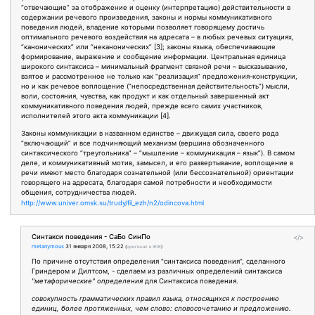
“отвечающие” за отображение и оценку (интерпретацию) действительности в
содержании речевого произведения, законы и нормы коммуникативного
поведения людей, владение которыми позволяет говорящему достичь
оптимального речевого воздействия на адресата – в любых речевых ситуациях,
“канонических” или “неканонических” [3]; законы языка, обеспечивающие
формирование, выражение и сообщение информации. Центральная единица
широкого синтаксиса – минимальный фрагмент связной речи – высказывание,
взятое и рассмотренное не только как “реализация” предложения-конструкции,
но и как речевое воплощение (“непосредственная действительность”) мысли,
воли, состояния, чувства, как продукт и как отдельный завершенный акт
коммуникативного поведения людей, прежде всего самих участников,
исполнителей этого акта коммуникации [4].
Законы коммуникации в названном единстве – движущая сила, своего рода
“включающий” и все подчиняющий механизм (вершина обозначенного
синтаксического “треугольника” – “мышление – коммуникация – язык”). В самом
деле, и коммуникативный мотив, замысел, и его развертывание, воплощение в
речи имеют место благодаря сознательной (или бессознательной) ориентации
говорящего на адресата, благодаря самой потребности и необходимости
общения, сотрудничества людей.
http://www.univer.omsk.su/trudy/fil_ezh/n2/odincova.html
Синтакси поведения - СаБо СинПо
</>
metanymous
31 января 2008, 15:22
(
оригинал в ЖЖ
)
По причине отсутствия определения "синтаксиса поведения", сделанного
Гриндером и Дилтсом, - сделаем из различных определений синтаксиса
"метафорические" определения
для Синтаксиса поведения.
совокупность грамматических правил языка, относящихся к построению
единиц, более протяженных, чем слово: словосочетанию и предложению.