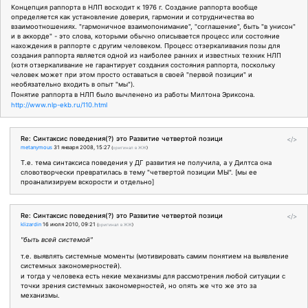
Концепция раппорта в НЛП восходит к 1976 г. Создание раппорта вообще
определяется как установление доверия, гармонии и сотрудничества во
взаимоотношениях. "гармоничное взаимопонимание", "соглашение", быть "в унисон"
и в аккорде" - это слова, которыми обычно описывается процесс или состояние
нахождения в раппорте с другим человеком. Процесс отзеркаливания позы для
создания раппорта является одной из наиболее ранних и известных техник НЛП
(хотя отзеркаливание не гарантирует создания состояния раппорта, поскольку
человек может при этом просто оставаться в своей "первой позиции" и
необязательно входить в опыт "мы").
Понятие раппорта в НЛП было вычленено из работы Милтона Эриксона.
http://www.nlp-ekb.ru/110.html
Re: Синтаксис поведения(?) это Развитие четвертой позици
</>
metanymous
31 января 2008, 15:27
(
оригинал в ЖЖ
)
Т.е. тема синтаксиса поведения у ДГ развития не получила, а у Дилтса она
словотворчески превратилась в тему "четвертой позиции МЫ". [мы ее
проанализируем вскорости и отдельно]
Re: Синтаксис поведения(?) это Развитие четвертой позици
</>
klizardin
16 июля 2010, 09:21
(
оригинал в ЖЖ
)
"быть всей системой"
т.е. выявлять системные моменты (мотивировать самим понятием на выявление
системных закономерностей).
и тогда у человека есть некие механизмы для рассмотрения любой ситуации с
точки зрения системных закономерностей, но опять же что же это за
механизмы.