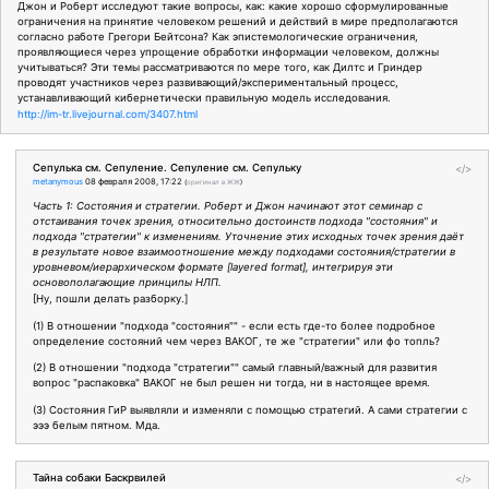
Джон и Роберт исследуют такие вопросы, как: какие хорошо сформулированные
ограничения на принятие человеком решений и действий в мире предполагаются
согласно работе Грегори Бейтсона? Как эпистемологические ограничения,
проявляющиеся через упрощение обработки информации человеком, должны
учитываться? Эти темы рассматриваются по мере того, как Дилтс и Гриндер
проводят участников через развивающий/экспериментальный процесс,
устанавливающий кибернетически правильную модель исследования.
http://im-tr.livejournal.com/3407.html
Сепулька см. Сепуление. Сепуление см. Сепульку
</>
metanymous
08 февраля 2008, 17:22
(
оригинал в ЖЖ
)
Часть 1: Состояния и стратегии. Роберт и Джон начинают этот семинар с
отстаивания точек зрения, относительно достоинств подхода "состояния" и
подхода "стратегии" к изменениям. Уточнение этих исходных точек зрения даёт
в результате новое взаимоотношение между подходами состояния/стратегии в
уровневом/иерархическом формате [layered format], интегрируя эти
основополагающие принципы НЛП.
[Ну, пошли делать разборку.]
(1) В отношении "подхода "состояния"" - если есть где-то более подробное
определение состояний чем через ВАКОГ, те же "стратегии" или фо топль?
(2) В отношении "подхода "стратегии"" самый главный/важный для развития
вопрос "распаковка" ВАКОГ не был решен ни тогда, ни в настоящее время.
(3) Состояния ГиР выявляли и изменяли с помощью стратегий. А сами стратегии с
эээ белым пятном. Мда.
Тайна собаки Баскрвилей
</>