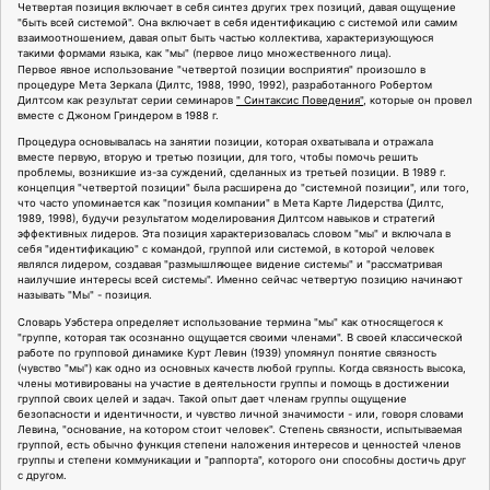
Четвертая позиция включает в себя синтез других трех позиций, давая ощущение
"быть всей системой". Она включает в себя идентификацию с системой или самим
взаимоотношением, давая опыт быть частью коллектива, характеризующуюся
такими формами языка, как "мы" (первое лицо множественного лица).
Первое явное использование "четвертой позиции восприятия" произошло в
процедуре Мета Зеркала (Дилтс, 1988, 1990, 1992), разработанного Робертом
Дилтсом как результат серии семинаров
" Синтаксис Поведения"
, которые он провел
вместе с Джоном Гриндером в 1988 г.
Процедура основывалась на занятии позиции, которая охватывала и отражала
вместе первую, вторую и третью позиции, для того, чтобы помочь решить
проблемы, возникшие из-за суждений, сделанных из третьей позиции. В 1989 г.
концепция "четвертой позиции" была расширена до "системной позиции", или того,
что часто упоминается как "позиция компании" в Мета Карте Лидерства (Дилтс,
1989, 1998), будучи результатом моделирования Дилтсом навыков и стратегий
эффективных лидеров. Эта позиция характеризовалась словом "мы" и включала в
себя "идентификацию" с командой, группой или системой, в которой человек
являлся лидером, создавая "размышляющее видение системы" и "рассматривая
наилучшие интересы всей системы". Именно сейчас четвертую позицию начинают
называть "Мы" - позиция.
Словарь Уэбстера определяет использование термина "мы" как относящегося к
"группе, которая так осознанно ощущается своими членами". В своей классической
работе по групповой динамике Курт Левин (1939) упомянул понятие связность
(чувство "мы") как одно из основных качеств любой группы. Когда связность высока,
члены мотивированы на участие в деятельности группы и помощь в достижении
группой своих целей и задач. Такой опыт дает членам группы ощущение
безопасности и идентичности, и чувство личной значимости - или, говоря словами
Левина, "основание, на котором стоит человек". Степень связности, испытываемая
группой, есть обычно функция степени наложения интересов и ценностей членов
группы и степени коммуникации и "раппорта", которого они способны достичь друг
с другом.