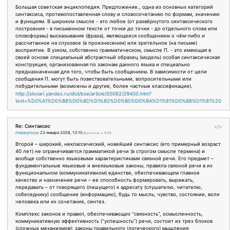
Большая советская энциклопедия. Предложение., одна из основных категорий
синтаксиса, противопоставленная слову и словосочетанию по формам, значению
и функциям. В широком смысле - это любое (от развёрнутого синтаксического
построения - в письменном тексте от точки до точки - до отдельного слова или
словоформы) высказывание (фраза), являющееся сообщением о чём-либо и
рассчитанное на слуховое (в произнесении) или зрительное (на письме)
восприятие. В узком, собственно грамматическом, смысле П. - это имеющая в
своей основе специальный абстрактный образец (модель) особая синтаксическая
конструкция, организованная по законам данного языка и специально
предназначенная для того, чтобы быть сообщением. В зависимости от цели
сообщения П. могут быть повествовательными, вопросительными или
побудительными (возможны и другие, более частные классификации).
http://slovari.yandex.ru/dict/bse/article/00062/29400.htm?
text=%D0%A1%D0%B8%D0%BD%D1%82%D0%B0%D0%BA%D1%81%D0%B8%D1%81%20
Re: Синтаксис
</>
metanymous
23 января 2008, 13:10
(
оригинал в ЖЖ
)
Второй – широкий, неклассический, новейший синтаксис (его примерный возраст
40 лет) не ограничивается грамматикой речи (в строгом смысле термина) и
вообще собственно языковыми характеристиками связной речи. Его предмет –
фундаментальные языковые и внеязыковые законы, правила связной речи в их
функциональном (коммуникативном) единстве, обеспечивающем главное
качество и назначение речи – ее способность формировать, выражать,
передавать – от говорящего (пишущего) к адресату (слушателю, читателю,
собеседнику) сообщение (информацию), будь то мысль, чувство, состояние, воля
человека или их сочетание, синтез.
Комплекс законов и правил, обеспечивающих “связность”, осмысленность,
коммуникативную эффективность (“успешность”) речи, состоит из трех блоков
(сложных механизмов): законы правильного (логического) мышления,