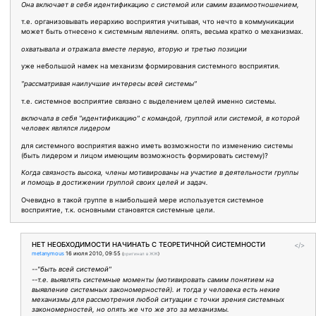
Она включает в себя идентификацию с системой или самим взаимоотношением,
т.е. организовывать иерархию восприятия учитывая, что нечто в коммуникации
может быть отнесено к системным явлениям. опять, весьма кратко о механизмах.
охватывала и отражала вместе первую, вторую и третью позиции
уже небольшой намек на механизм формирования системного восприятия.
"рассматривая наилучшие интересы всей системы"
т.е. системное восприятие связано с выделением целей именно системы.
включала в себя "идентификацию" с командой, группой или системой, в которой
человек являлся лидером
для системного восприятия важно иметь возможности по изменению системы
(быть лидером и лицом имеющим возможность формировать систему)?
Когда связность высока, члены мотивированы на участие в деятельности группы
и помощь в достижении группой своих целей и задач.
Очевидно в такой группе в наибольшей мере используется системное
восприятие, т.к. основными становятся системные цели.
НЕТ НЕОБХОДИМОСТИ НАЧИНАТЬ С ТЕОРЕТИЧНОЙ СИСТЕМНОСТИ
</>
metanymous
16 июля 2010, 09:55
(
оригинал в ЖЖ
)
--"быть всей системой"
--т.е. выявлять системные моменты (мотивировать самим понятием на
выявление системных закономерностей). и тогда у человека есть некие
механизмы для рассмотрения любой ситуации с точки зрения системных
закономерностей, но опять же что же это за механизмы.