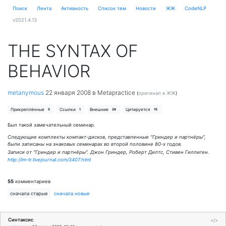
Поиск
Лента
Активность
Cписок тем
Новости
ЖЖ
CodeNLP
v2021.4.13
THE SYNTAX OF
BEHAVIOR
metanymous
22 января 2008
в Metapractice
(
оригинал в ЖЖ
)
Прикреплённые
Ссылки
Внешние
Цитируется
5
1
26
15
Был такой замечательный семинар.
Следующие комплекты компакт-дисков, представленные "Гриндер и партнёры",
были записаны на знаковых семинарах во второй половине 80-х годов.
Записи от "Гриндер и партнёры". Джон Гриндер, Роберт Дилтс, Стивен Гиллиген.
http://im-tr.livejournal.com/3407.html
55
комментариев
сначала старые
сначала новые
Синтаксис
</>