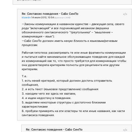
Re: Синтаксис поведения - СаБо СинПо
</>
klizardin
14 июля 2010, 10:54
(
оригинал в ЖЖ
)
--Законы коммуникации в названном единстве – движущая сила, своего
рода “включающий” и все подчиняющий механизм (вершина
обозначенного синтаксического “треугольника” – “мышление –
коммуникация – язык”).
--СаБо СинПо должен иметь некую близость к языковым/речевым
процессам.
Рабочая гипотеза: рассматривать те или иные фрагменты коммуникации
и пытаться найти минимальное обслуживающее поведение для каждой
из коммуникаций как то, что просто требуется для коммуникации чтобы
она удовлетворяла критериям полноты для реципиента или другим
критериям.
Т.е.
1. есть некий критерий, который должен достичь отправитель
сообщения,
2. и есть текст (языковое представление) сообщения
3. находим чего же здесь не хватаем,
4. и ищем недостачу в поведении.
5. выделяем некоторые структуры с достаточно близкими
характеристиками
6. пробуем примерять на эти кластеры те или иные названия, как части
синтаксиса поведения.
Re: Синтаксис поведения - СаБо СинПо
</>