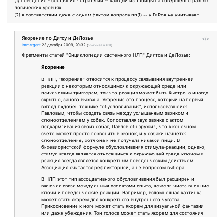
(1) поведение - состояния - стратегии -- каждый из троицы на совершенно разных
логических уровнях
(2) в соответствии даже с одним фактом вопроса пп(1) -- у ГиРов не учитывает
Якорение по Дитсу и ДеЛозье
</>
immergent
23 декабря 2009, 20:32
(
оригинал в ЖЖ
)
Фрагменты статей "Энциклопедии системного НЛП" Дилтса и ДеЛозье:
Якорение
В НЛП, "якорение" относится к процессу связывания внутренней
реакции с некоторым относящимся к окружающей среде или
психическим триггером, так что реакция может быть быстро, а иногда
скрытно, заново вызвана. Якорение это процесс, который на первый
взгляд подобен технике "обусловливания", использовавшейся
Павловым, чтобы создать связь между услышанным звонком и
слюноотделением у собак. Сопоставляя звук звонка с актом
подкармливания своих собак, Павлов обнаружил, что в конечном
счете может просто позвонить в звонок, и у собаки начнётся
слюноотделение, хотя она и не получала никакой пищи. В
бихевиористской формуле обусловливания стимула-реакции, однако,
стимул всегда является относящимся к окружающей среде ключом и
реакция всегда является конкретным поведенческим действием.
Ассоциация считается рефлекторной, а не вопросом выбора.
В НЛП этот тип ассоциативного обусловливания был расширен и
включил связи между иными аспектами опыта, нежели чисто внешние
ключи и поведенческие реакции. Например, вспомненная картинка
может стать якорем для конкретного внутреннего чувства.
Прикосновение к ноге может стать якорем для визуальной фантазии
или даже убеждения. Тон голоса может стать якорем для состояния