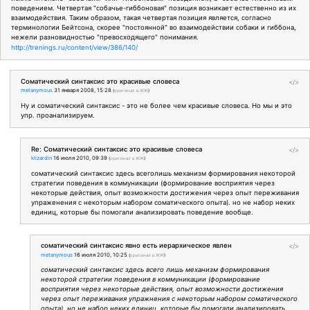
поведением. Четвертая "собачье-гиббоновая" позиция возникает естественно из их
взаимодействия. Таким образом, такая четвертая позиция является, согласно
терминологии Бейтсона, скорее "постоянной" во взаимодействии собаки и гиббона,
нежели разновидностью "превосходящего" понимания.
http://trenings.ru/content/view/386/140/
Соматический синтаксис это красивые словеса
</>
metanymous
31 января 2008, 15:28
(
оригинал в ЖЖ
)
Ну и соматический синтаксис - это не более чем красивые словеса. Но мы и это
упр. проанализируем.
Re: Соматический синтаксис это красивые словеса
</>
klizardin
16 июля 2010, 09:39
(
оригинал в ЖЖ
)
соматический синтаксис здесь всеголишь механизм формирования некоторой
стратегии поведения в коммуникации (формирование восприятия через
некоторые действия, опыт возможности достижения через опыт переживания
упраженения с некоторым набором соматического опыта). но не набор неких
единиц, которые бы помогали анализировать поведение вообще.
соматический синтаксис явно есть иерархическое явлен
</>
metanymous
16 июля 2010, 10:25
(
оригинал в ЖЖ
)
соматический синтаксис здесь всего лишь механизм формирования
некоторой стратегии поведения в коммуникации (формирование
восприятия через некоторые действия, опыт возможности достижения
через опыт переживания упражнения с некоторым набором соматического
опыта). но не набор неких единиц, которые бы помогали анализировать