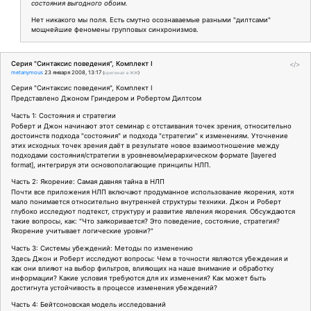
состояния выгодного обоим.
Нет никакого мы поля. Есть смутно осознаваемые разными "дилтсами"
мощнейшие феномены групповых синхронизмов.
Серия "Синтаксис поведения", Комплект I
</>
metanymous
23 января 2008, 13:17
(
оригинал в ЖЖ
)
Серия "Синтаксис поведения", Комплект I
Представлено Джоном Гриндером и Робертом Дилтсом
Часть 1: Состояния и стратегии
Роберт и Джон начинают этот семинар с отстаивания точек зрения, относительно
достоинств подхода "состояния" и подхода "стратегии" к изменениям. Уточнение
этих исходных точек зрения даёт в результате новое взаимоотношение между
подходами состояния/стратегии в уровневом/иерархическом формате [layered
format], интегрируя эти основополагающие принципы НЛП.
Часть 2: Якорение: Самая давняя тайна в НЛП
Почти все приложения НЛП включают продуманное использование якорения, хотя
мало понимается относительно внутренней структуры техники. Джон и Роберт
глубоко исследуют подтекст, структуру и развитие явления якорения. Обсуждаются
такие вопросы, как: "Что заякоривается? Это поведение, состояние, стратегия?
Якорение учитывает логические уровни?"
Часть 3: Системы убеждений: Методы по изменению
Здесь Джон и Роберт исследуют вопросы: Чем в точности являются убеждения и
как они влияют на выбор фильтров, влияющих на наше внимание и обработку
информации? Какие условия требуются для их изменения? Как может быть
достигнута устойчивость в процессе изменения убеждений?
Часть 4: Бейтсоновская модель исследований