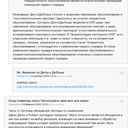
поведенческого обусловливания являются классическими примерами
изменений первого порядка.
Резюмируя: Дилтс/ДеЛозье относят к якорению павловское обусловливание и
"постгипнотические триггеры" Эриксона и не относят оперантное
обусловливание. Согласно Дилтс/ДеЛозье якорение в НЛП шире чем
павловское обуславливание использованием внутренних ключей, и шире
эриксоновских "постгипнотических триггеров" отсутствием обязательного
устанавливания трансового состояния. В "Энциклопедии системного НЛП" есть
отдельная небольшая (т.е. знают и пишут о важности, но на конкретные
примеры, техники, упражения не ссылаются) статья "Оперантное
обусловливание", относящая его к изменениям первого порядка. В статье
изменения первого порядка классическое/павловское обусловливание и
оперантное/скиннеровское обусловаливание отнесены к классическим
примерам изменений первого порядка.
Re: Якорение по Дитсу и ДеЛозье
</>
metanymous
24 декабря 2009, 15:52
(
оригинал в ЖЖ
)
разберу здесь:
http://community.livejournal.com/metapractice/206744.html
Когда появилась книга "Используйте свой мозг для измен
</>
metanymous
08 февраля 2008, 18:18
(
оригинал в ЖЖ
)
Часть 3: Системы убеждений: Методы по изменению
Здесь Джон и Роберт исследуют вопросы: Чем в точности являются убеждения и
как они влияют на выбор фильтров, влияющих на наше внимание и обработку
информации? Какие условия требуются для их изменения? Как может быть
достигнута устойчивость в процессе изменения убеждений?