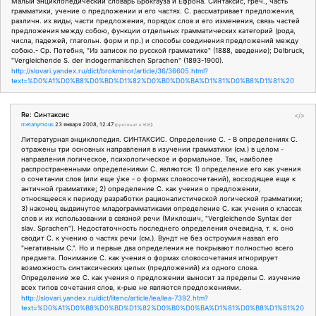
Малый энциклопедический словарь Брокгауза и Ефрона. Синтаксис, греч., часть
грамматики, учение о предложении и его частях. С. рассматривает предложения,
различн. их виды, части предложения, порядок слов и его изменения, связь частей
предложения между собою, функции отдельных грамматических категорий (рода,
числа, падежей, глагольн. форм и пр.) и способы соединения предложений между
собою.- Ср. Потебня, "Из записок по русской грамматике" (1888, введение); Delbruck,
"Vergleichende S. der indogermanischen Sprachen" (1893-1900).
http://slovari.yandex.ru/dict/brokminor/article/36/36605.html?
text=%D0%A1%D0%B8%D0%BD%D1%82%D0%B0%D0%BA%D1%81%D0%B8%D1%81%20
Re: Синтаксис
</>
metanymous
23 января 2008, 12:47
(
оригинал в ЖЖ
)
Литературная энциклопедия. СИНТАКСИС. Определение С. - В определениях С.
отражены три основных направления в изучении грамматики (см.) в целом -
направления логическое, психологическое и формальное. Так, наиболее
распространенными определениями С. являются: 1) определение его как учения
о сочетании слов (или еще у́же - о формах словосочетаний), восходящее еще к
античной грамматике; 2) определение С. как учения о предложении,
относящееся к периоду разработки рационалистической логической грамматики;
3) наконец выдвинутое младограмматиками определение С. как учения о классах
слов и их использовании в связной речи (Миклошич, "Vergleichende Syntax der
slav. Sprachen"). Недостаточность последнего определения очевидна, т. к. оно
сводит С. к учению о частях речи (см.). Вундт не без остроумия назвал его
"негативным С.". Но и первые два определения не покрывают полностью всего
предмета. Понимание С. как учения о формах словосочетания игнорирует
возможность синтаксических целых (предложений) из одного слова.
Определение же С. как учения о предложении выносит за пределы С. изучение
всех типов сочетания слов, к-рые не являются предложениями.
http://slovari.yandex.ru/dict/litenc/article/lea/lea-7392.htm?
text=%D0%A1%D0%B8%D0%BD%D1%82%D0%B0%D0%BA%D1%81%D0%B8%D1%81%20