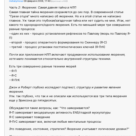
metanymous
08 февраля 2008, 17:40
(
оригинал в ЖЖ
)
Часть 2: Якорение: Самая давняя тайна в НЛП
Самая главная тайна якорения сохраняется до сих пор. В современной статье
"Грехи отцов" много написано об якорении. Но и в этой статье не написано
главное. Уж такая это глубокая/загадочная тайна или нет судить не мне. Итак, нет
какого-то однородного/одного якорения. Есть по-меньшей мере три совершенно
разные процесса:
--один из них - процесс установления рефлексов по Павлову (якорь по Павлову Я-
П)
--второй - процесс оперантного формирования по Скиннеру (Я-С)
--третий - процесс установки постгипнотических ключей (Я-ПгК)
Почти все приложения НЛП включают продуманное использование якорения,
хотя мало понимается относительно внутренней структуры техники.
Есть три совершенно разные техники якорей
--Я-П
--Я-С
--Я-ПгК
Джон и Роберт глубоко исследуют подтекст, структуру и развитие явления
якорения.
Угм. так глубоко, что так и не описали как используются все три типа якорения
еще у Эриксона до пятидесятых.
Обсуждаются такие вопросы, как: "Что заякоривается?
Я-П заякоривает висцеральную активность ENS/гладкой мускулатуры
Я-С заякоривает поведение
Я-ПгС заякоривает все, включая любые ментальные процессы
Это поведение, состояние, стратегия? Якорение учитывает логические уровни?"