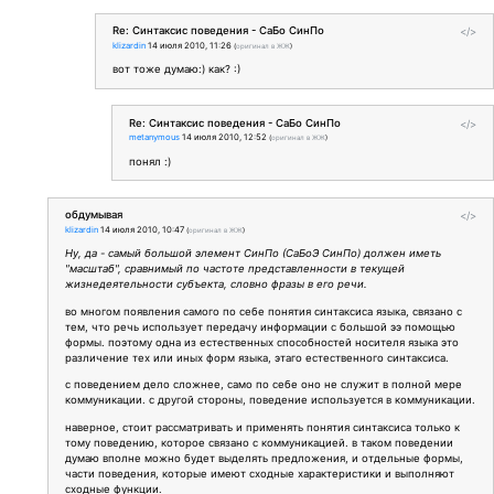
Re: Синтаксис поведения - СаБо СинПо
</>
klizardin
14 июля 2010, 11:26
(
оригинал в ЖЖ
)
вот тоже думаю:) как? :)
Re: Синтаксис поведения - СаБо СинПо
</>
metanymous
14 июля 2010, 12:52
(
оригинал в ЖЖ
)
понял :)
обдумывая
</>
klizardin
14 июля 2010, 10:47
(
оригинал в ЖЖ
)
Ну, да - самый большой элемент СинПо (СаБоЭ СинПо) должен иметь
"масштаб", сравнимый по частоте представленности в текущей
жизнедеятельности субъекта, словно фразы в его речи.
во многом появления самого по себе понятия синтаксиса языка, связано с
тем, что речь использует передачу информации с большой ээ помощью
формы. поэтому одна из естественных способностей носителя языка это
различение тех или иных форм языка, этаго естественного синтаксиса.
с поведением дело сложнее, само по себе оно не служит в полной мере
коммуникации. с другой стороны, поведение используется в коммуникации.
наверное, стоит рассматривать и применять понятия синтаксиса только к
тому поведению, которое связано с коммуникацией. в таком поведении
думаю вполне можно будет выделять предложения, и отдельные формы,
части поведения, которые имеют сходные характеристики и выполняют
сходные функции.