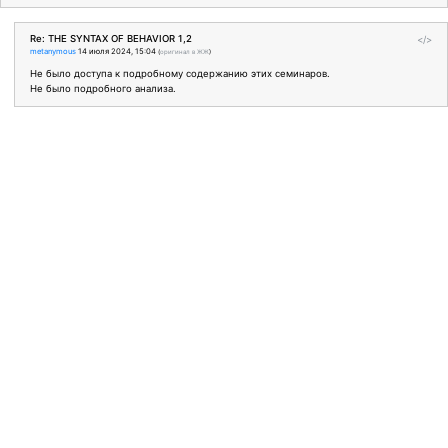
Re: THE SYNTAX OF BEHAVIOR 1,2
</>
metanymous
14 июля 2024, 15:04
(
оригинал в ЖЖ
)
Не было доступа к подробному содержанию этих семинаров.
Не было подробного анализа.