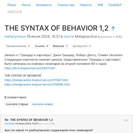
Поиск
Лента
Активность
Cписок тем
Новости
ЖЖ
CodeNLP
v2021.4.13
THE SYNTAX OF BEHAVIOR 1,2
↑
metanymous
19 июня 2024, 15:31
в
посте
Metapractice
(
оригинал в ЖЖ
)
Прикреплённые
Ссылки
Внешние
Цитируется
0
2
1
0
Записи от "Гриндер и партнёры". Джон Гриндер, Роберт Дилтс, Стивен Гиллиген.
Следующие комплекты компакт-дисков, представленные "Гриндер и партнёры",
были записаны на знаковых семинарах во второй половине 80-х годов.
https://im-tr.livejournal.com/3407.html
THE SYNTAX OF BEHAVIOR
https://metapractice.livejournal.com/111361.html
https://metapractice.livejournal.com/128996.html
2
комментария
сначала старые
сначала новые
Re: THE SYNTAX OF BEHAVIOR 1,2
</>
zoroastp
14 июля 2024, 14:07
(
оригинал в ЖЖ
)
Был ли какой-то разбор\анализ содержания этих семинаров?