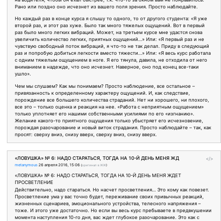
Рано или поздно оно исчезнет из вашего поля зрения. Просто наблюдайте.
Но каждый раз в конце курса я слышу то одного, то от другого студента: «Я уже
второй раз, и этот раз хуже. Было так много тяжелых ощущений. Вот в первый
раз было много легких вибраций. Может, на третьем курсе мне удастся снова
увеличить количество легких, приятных ощущений…» Или: «Я первый раз и не
чувствую свободный поток вибраций, я что-то не так делал. Приду в следующий
раз и попробую добиться легкости вместо тяжести…» Или: «Я весь курс работала
с одним тяжелым ощущением в ноге. Я его тянула, давила, не отходила от него
вниманием в надежде, что оно исчезнет. Наверное, оно под конец все-таки
ушло».
Чем мы слушаем? Как мы понимаем? Просто наблюдение, все остальное –
привязанность к определенному характеру ощущений. И, как следствие,
порождение все большего количества страданий. Нет ни хорошего, ни плохого,
все это – только оценка и реакция на нее. «Работа с неприятным ощущением»
только уплотняет его нашими собственными усилиями по его «изгнанию».
Желание какого-то приятного ощущения только убыстряет его исчезновение,
порождая разочарование и новый виток страдания. Просто наблюдайте – так, как
просят: сверху вниз, снизу вверх, сверху вниз, снизу вверх.
«ЛОВУШКА» № 6: НАДО СТАРАТЬСЯ, ТОГДА НА 10-Й ДЕНЬ МЕНЯ ЖД
</>
metanymous
26 апреля 2016, 15:06
(
оригинал в ЖЖ
)
«ЛОВУШКА» № 6: НАДО СТАРАТЬСЯ, ТОГДА НА 10-Й ДЕНЬ МЕНЯ ЖДЕТ
ПРОСВЕТЛЕНИЕ
Действительно, надо стараться. Но насчет просветления… Это кому как повезет.
Просветление ума у вас точно будет, переживание своих привычных реакций,
жизненных сценариев, эмоционального устройства, телесного напряжения –
тоже. И этого уже достаточно. Но если вы весь курс пребываете в предвкушении
момента наступления 10-го дня, вас ждет глубокое разочарование. Это как с