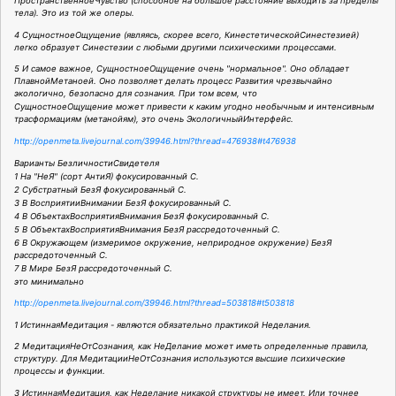
ПространственноеЧувство (способное на большое расстояние выходить за пределы
тела). Это из той же оперы.
4 СущностноеОщущение (являясь, скорее всего, КинестетическойСинестезией)
легко образует Синестезии с любыми другими психическими процессами.
5 И самое важное, СущностноеОщущение очень "нормальное". Оно обладает
ПлавнойМетаноей. Оно позволяет делать процесс Развития чрезвычайно
экологично, безопасно для сознания. При том всем, что
СущностноеОщущение может привести к каким угодно необычным и интенсивным
трасформациям (метанойям), это очень ЭкологичныйИнтерфейс.
http://openmeta.livejournal.com/39946.html?thread=476938#t476938
Варианты БезличностиСвидетеля
1 На "НеЯ" (сорт АнтиЯ) фокусированный С.
2 Субстратный БезЯ фокусированный С.
3 В ВосприятииВнимании БезЯ фокусированный С.
4 В ОбъектахВосприятияВнимания БезЯ фокусированный С.
5 В ОбъектахВосприятияВнимания БезЯ рассредоточенный С.
6 В Окружающем (измеримое окружение, неприродное окружение) БезЯ
рассредоточенный С.
7 В Мире БезЯ рассредоточенный С.
это минимально
http://openmeta.livejournal.com/39946.html?thread=503818#t503818
1 ИстиннаяМедитация - являются обязательно практикой Неделания.
2 МедитацияНеОтСознания, как НеДелание может иметь определенные правила,
структуру. Для МедитацииНеОтСознания используются высшие психические
процессы и функции.
3 ИстиннаяМедитация, как Неделание никакой структуры не имеет. Или точнее