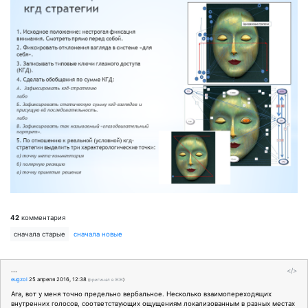
42
комментария
сначала старые
сначала новые
...
</>
eugzol
25 апреля 2016, 12:38
(
оригинал в ЖЖ
)
Ага, вот у меня точно предельно вербальное. Несколько взаимопереходящих
внутренних голосов, соответствующих ощущениям локализованным в разных местах