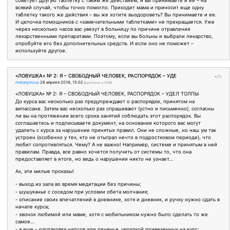
советует другую таблетку с таким же действием, и вы принимаете и ее – на
всякий случай, чтобы точно помогло. Приходит мама и приносит еще одну
таблетку такого же действия – вы же хотите выздороветь? Вы принимаете и ее.
И цепочка помощников с «замечательными таблетками» не прекращается. Уже
через несколько часов вас увезут в больницу по причине отравления
лекарственными препаратами. Поэтому, если вы больны и выбрали лекарство,
опробуйте его без дополнительных средств. И если оно не поможет –
используйте другое.
«ЛОВУШКА» № 2: Я – СВОБОДНЫЙ ЧЕЛОВЕК, РАСПОРЯДОК – УДЕ
</>
metanymous
26 апреля 2016, 15:02
(
оригинал в ЖЖ
)
«ЛОВУШКА» № 2: Я – СВОБОДНЫЙ ЧЕЛОВЕК, РАСПОРЯДОК – УДЕЛ ТОЛПЫ
До курса вас несколько раз предупреждают о распорядке, принятом на
випассане. Затем вас несколько раз спрашивают (устно и письменно), согласны
ли вы на протяжении всего срока занятий соблюдать этот распорядок. Вы
соглашаетесь и подписываете документ, на основании которого вас могут
удалить с курса за нарушение принятых правил. Они не сложные, но наш ум так
устроен (особенно у тех, кто не отыграл нечто в подростковом периоде), что
любит сопротивляться. Чему? А не важно! Например, системе и принятым в ней
правилам. Правда, все равно хочется получить от системы то, что она
предоставляет в итоге, но ведь о нарушении никто не узнает…
Ах, эти милые проказы!
- выход из зала во время медитации без причины;
- шушуканье с соседом при условии обета молчания;
- описание своих впечатлений в дневнике, хотя и дневник, и ручку нужно сдать в
начале курса;
- звонок любимой или маме, хотя с мобильником нужно было сделать то же
самое…
- а еще – распаковка чипсов или печенья, украдкой привезенных на курс;