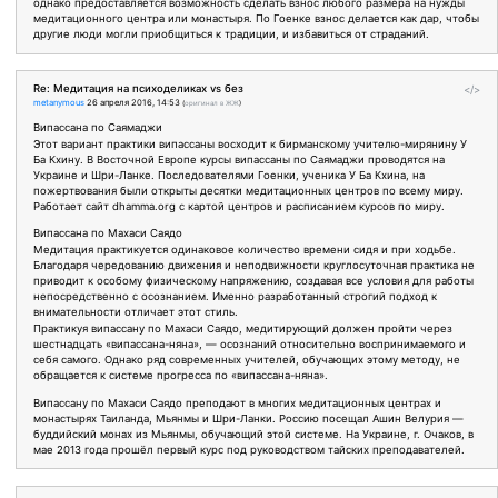
однако предоставляется возможность сделать взнос любого размера на нужды
медитационного центра или монастыря. По Гоенке взнос делается как дар, чтобы
другие люди могли приобщиться к традиции, и избавиться от страданий.
Re: Медитация на психоделиках vs без
</>
metanymous
26 апреля 2016, 14:53
(
оригинал в ЖЖ
)
Випассана по Саямаджи
Этот вариант практики випассаны восходит к бирманскому учителю-мирянину У
Ба Кхину. В Восточной Европе курсы випассаны по Саямаджи проводятся на
Украине и Шри-Ланке. Последователями Гоенки, ученика У Ба Кхина, на
пожертвования были открыты десятки медитационных центров по всему миру.
Работает сайт dhamma.org с картой центров и расписанием курсов по миру.
Випассана по Махаси Саядо
Медитация практикуется одинаковое количество времени сидя и при ходьбе.
Благодаря чередованию движения и неподвижности круглосуточная практика не
приводит к особому физическому напряжению, создавая все условия для работы
непосредственно с осознанием. Именно разработанный строгий подход к
внимательности отличает этот стиль.
Практикуя випассану по Махаси Саядо, медитирующий должен пройти через
шестнадцать «випассана-няна», — осознаний относительно воспринимаемого и
себя самого. Однако ряд современных учителей, обучающих этому методу, не
обращается к системе прогресса по «випассана-няна».
Випассану по Махаси Саядо преподают в многих медитационных центрах и
монастырях Таиланда, Мьянмы и Шри-Ланки. Россию посещал Ашин Велурия —
буддийский монах из Мьянмы, обучающий этой системе. На Украине, г. Очаков, в
мае 2013 года прошёл первый курс под руководством тайских преподавателей.