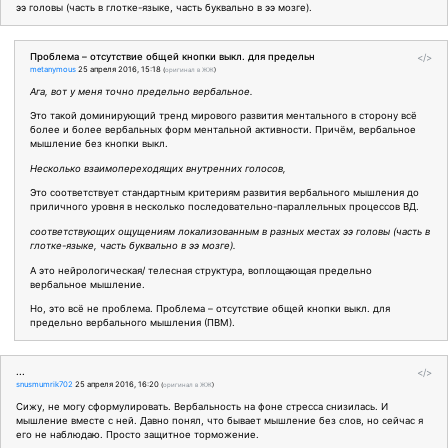
ээ головы (часть в глотке-языке, часть буквально в ээ мозге).
Проблема – отсутствие общей кнопки выкл. для предельн
</>
metanymous
25 апреля 2016, 15:18
(
оригинал в ЖЖ
)
Ага, вот у меня точно предельно вербальное.
Это такой доминирующий тренд мирового развития ментального в сторону всё
более и более вербальных форм ментальной активности. Причём, вербальное
мышление без кнопки выкл.
Несколько взаимопереходящих внутренних голосов,
Это соответствует стандартным критериям развития вербального мышления до
приличного уровня в несколько последовательно-параллельных процессов ВД.
соответствующих ощущениям локализованным в разных местах ээ головы (часть в
глотке-языке, часть буквально в ээ мозге).
А это нейрологическая/ телесная структура, воплощающая предельно
вербальное мышление.
Но, это всё не проблема. Проблема – отсутствие общей кнопки выкл. для
предельно вербального мышления (ПВМ).
...
</>
snusmumrik702
25 апреля 2016, 16:20
(
оригинал в ЖЖ
)
Сижу, не могу сформулировать. Вербальность на фоне стресса снизилась. И
мышление вместе с ней. Давно понял, что бывает мышление без слов, но сейчас я
его не наблюдаю. Просто защитное торможение.