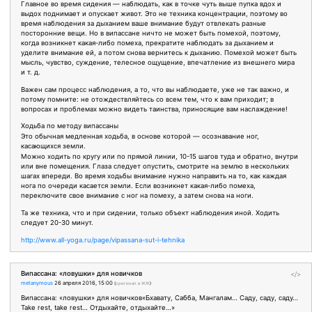
Главное во время сидения — наблюдать, как в точке чуть выше пупка вдох и
выдох поднимает и опускает живот. Это не техника концентрации, поэтому во
время наблюдения за дыханием ваше внимание будут отвлекать разные
посторонние вещи. Но в випассане ничто не может быть помехой, поэтому,
когда возникнет какая-либо помеха, прекратите наблюдать за дыханием и
уделите внимание ей, а потом снова вернитесь к дыханию. Помехой может быть
мысль, чувство, суждение, телесное ощущение, впечатление из внешнего мира
и т. д.
Важен сам процесс наблюдения, а то, что вы наблюдаете, уже не так важно, и
потому помните: не отождествляйтесь со всем тем, что к вам приходит; в
вопросах и проблемах можно видеть таинства, приносящие вам наслаждение!
Ходьба по методу випассаны
Это обычная медленная ходьба, в основе которой — осознавание ног,
касающихся земли.
Можно ходить по кругу или по прямой линии, 10-15 шагов туда и обратно, внутри
или вне помещения. Глаза следует опустить, смотрите на землю в нескольких
шагах впереди. Во время ходьбы внимание нужно направить на то, как каждая
нога по очереди касается земли. Если возникнет какая-либо помеха,
переключите свое внимание с ног на помеху, а затем снова на ноги.
Та же техника, что и при сидении, только объект наблюдения иной. Ходить
следует 20-30 минут.
http://www.all-yoga.ru/page/vipassana-sut-i-tehnika
Випассана: «ловушки» для новичков
</>
metanymous
26 апреля 2016, 15:00
(
оригинал в ЖЖ
)
Випассана: «ловушки» для новичков«Бхавату, Сабба, Мангалам… Саду, саду, саду…
Take rest, take rest… Отдыхайте, отдыхайте…»