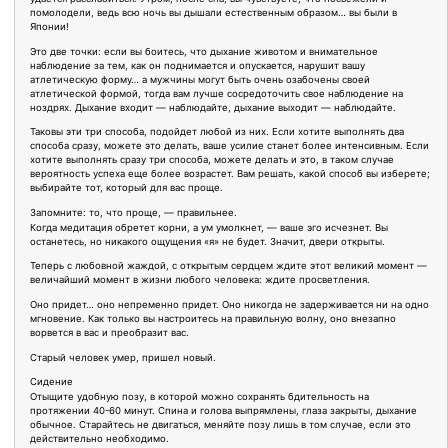
помолодели, ведь всю ночь вы дышали естественным образом… вы были в
Японии!
Это две точки: если вы боитесь, что дыхание животом и внимательное
наблюдение за тем, как он поднимается и опускается, нарушит вашу
атлетическую форму… а мужчины могут быть очень озабочены своей
атлетической формой, тогда вам лучше сосредоточить свое наблюдение на
ноздрях. Дыхание входит — наблюдайте, дыхание выходит — наблюдайте.
Таковы эти три способа, подойдет любой из них. Если хотите выполнять два
способа сразу, можете это делать, ваше усилие станет более интенсивным. Если
хотите выполнять сразу три способа, можете делать и это, в таком случае
вероятность успеха еще более возрастет. Вам решать, какой способ вы изберете;
выбирайте тот, который для вас проще.
Запомните: то, что проще, — правильнее.
Когда медитация обретет корни, а ум умолкнет, — ваше эго исчезнет. Вы
останетесь, но никакого ощущения «я» не будет. Значит, двери открыты.
Теперь с любовной жаждой, с открытым сердцем ждите этот великий момент —
величайший момент в жизни любого человека: ждите просветления.
Оно придет… оно непременно придет. Оно никогда не задерживается ни на одно
мгновение. Как только вы настроитесь на правильную волну, оно внезапно
ворвется в вас и преобразит вас.
Старый человек умер, пришел новый.
Сидение
Отыщите удобную позу, в которой можно сохранять бдительность на
протяжении 40-60 минут. Спина и голова выпрямлены, глаза закрыты, дыхание
обычное. Старайтесь не двигаться, меняйте позу лишь в том случае, если это
действительно необходимо.