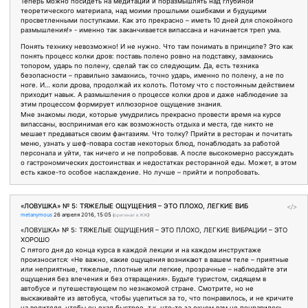
Теперь можно посидеть на медитации и поразмышлять над глубиной
теоретического материала, над моими прошлыми ошибками и будущими
просветленными поступками. Как это прекрасно – иметь 10 дней для спокойного
размышления!» - именно так заканчивается випассана и начинается треп ума.
Понять технику невозможно! И не нужно. Что там понимать в принципе? Это как
понять процесс колки дров: поставь полено ровно на подставку, замахнись
топором, ударь по полену, сделай так со следующим. Да, есть техника
безопасности – правильно замахнись, точно ударь, именно по полену, а не по
ноге. И… коли дрова, продолжай их колоть. Потому что с постоянным действием
приходит навык. А размышления о процессе колки дров и даже наблюдение за
этим процессом формирует иллюзорное ощущение знания.
Мне знакомы люди, которые умудрились прекрасно провести время на курсе
випассаны, воспринимая его как возможность отдыха и места, где никто не
мешает предаваться своим фантазиям. Что толку? Прийти в ресторан и почитать
меню, узнать у шеф-повара состав некоторых блюд, понаблюдать за работой
персонала и уйти, так ничего и не попробовав. А после высокомерно рассуждать
о гастрономических достоинствах и недостатках ресторанной еды. Может, в этом
есть какое-то особое наслаждение. Но лучше – прийти и попробовать.
«ЛОВУШКА» № 5: ТЯЖЕЛЫЕ ОЩУЩЕНИЯ – ЭТО ПЛОХО, ЛЕГКИЕ ВИБ
</>
metanymous
26 апреля 2016, 15:05
(
оригинал в ЖЖ
)
«ЛОВУШКА» № 5: ТЯЖЕЛЫЕ ОЩУЩЕНИЯ – ЭТО ПЛОХО, ЛЕГКИЕ ВИБРАЦИИ – ЭТО
ХОРОШО
С пятого дня до конца курса в каждой лекции и на каждом инструктаже
произносится: «Не важно, какие ощущения возникают в вашем теле – приятные
или неприятные, тяжелые, плотные или легкие, прозрачные – наблюдайте эти
ощущения без влечения и без отвращения». Будьте туристом, сидящем в
автобусе и путешествующем по незнакомой стране. Смотрите, но не
выскакивайте из автобуса, чтобы уцепиться за то, что понравилось, и не кричите
на водителя, чтобы он ехал быстрее, т.к. что-то за окном вам не понравилось.