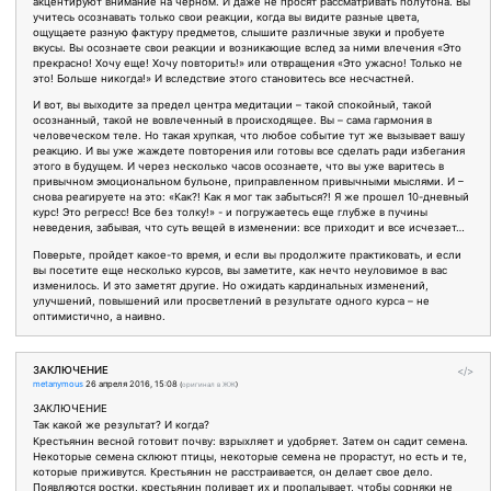
акцентируют внимание на черном. И даже не просят рассматривать полутона. Вы
учитесь осознавать только свои реакции, когда вы видите разные цвета,
ощущаете разную фактуру предметов, слышите различные звуки и пробуете
вкусы. Вы осознаете свои реакции и возникающие вслед за ними влечения «Это
прекрасно! Хочу еще! Хочу повторить!» или отвращения «Это ужасно! Только не
это! Больше никогда!» И вследствие этого становитесь все несчастней.
И вот, вы выходите за предел центра медитации – такой спокойный, такой
осознанный, такой не вовлеченный в происходящее. Вы – сама гармония в
человеческом теле. Но такая хрупкая, что любое событие тут же вызывает вашу
реакцию. И вы уже жаждете повторения или готовы все сделать ради избегания
этого в будущем. И через несколько часов осознаете, что вы уже варитесь в
привычном эмоциональном бульоне, приправленном привычными мыслями. И –
снова реагируете на это: «Как?! Как я мог так забыться?! Я же прошел 10-дневный
курс! Это регресс! Все без толку!» - и погружаетесь еще глубже в пучины
неведения, забывая, что суть вещей в изменении: все приходит и все исчезает…
Поверьте, пройдет какое-то время, и если вы продолжите практиковать, и если
вы посетите еще несколько курсов, вы заметите, как нечто неуловимое в вас
изменилось. И это заметят другие. Но ожидать кардинальных изменений,
улучшений, повышений или просветлений в результате одного курса – не
оптимистично, а наивно.
ЗАКЛЮЧЕНИЕ
</>
metanymous
26 апреля 2016, 15:08
(
оригинал в ЖЖ
)
ЗАКЛЮЧЕНИЕ
Так какой же результат? И когда?
Крестьянин весной готовит почву: взрыхляет и удобряет. Затем он садит семена.
Некоторые семена склюют птицы, некоторые семена не прорастут, но есть и те,
которые приживутся. Крестьянин не расстраивается, он делает свое дело.
Появляются ростки, крестьянин поливает их и пропалывает, чтобы сорняки не