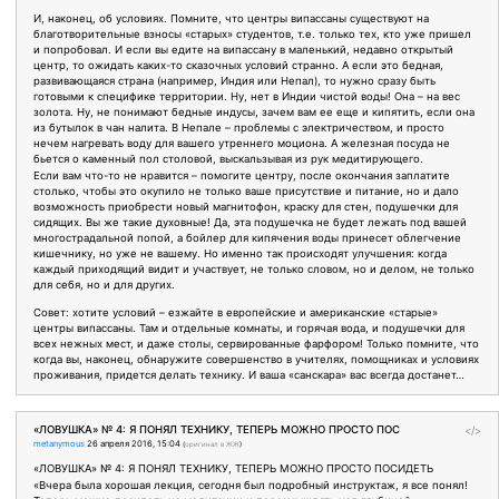
И, наконец, об условиях. Помните, что центры випассаны существуют на
благотворительные взносы «старых» студентов, т.е. только тех, кто уже пришел
и попробовал. И если вы едите на випассану в маленький, недавно открытый
центр, то ожидать каких-то сказочных условий странно. А если это бедная,
развивающаяся страна (например, Индия или Непал), то нужно сразу быть
готовыми к специфике территории. Ну, нет в Индии чистой воды! Она – на вес
золота. Ну, не понимают бедные индусы, зачем вам ее еще и кипятить, если она
из бутылок в чан налита. В Непале – проблемы с электричеством, и просто
нечем нагревать воду для вашего утреннего моциона. А железная посуда не
бьется о каменный пол столовой, выскальзывая из рук медитирующего.
Если вам что-то не нравится – помогите центру, после окончания заплатите
столько, чтобы это окупило не только ваше присутствие и питание, но и дало
возможность приобрести новый магнитофон, краску для стен, подушечки для
сидящих. Вы же такие духовные! Да, эта подушечка не будет лежать под вашей
многострадальной попой, а бойлер для кипячения воды принесет облегчение
кишечнику, но уже не вашему. Но именно так происходят улучшения: когда
каждый приходящий видит и участвует, не только словом, но и делом, не только
для себя, но и для других.
Совет: хотите условий – езжайте в европейские и американские «старые»
центры випассаны. Там и отдельные комнаты, и горячая вода, и подушечки для
всех нежных мест, и даже столы, сервированные фарфором! Только помните, что
когда вы, наконец, обнаружите совершенство в учителях, помощниках и условиях
проживания, придется делать технику. И ваша «санскара» вас всегда достанет…
«ЛОВУШКА» № 4: Я ПОНЯЛ ТЕХНИКУ, ТЕПЕРЬ МОЖНО ПРОСТО ПОС
</>
metanymous
26 апреля 2016, 15:04
(
оригинал в ЖЖ
)
«ЛОВУШКА» № 4: Я ПОНЯЛ ТЕХНИКУ, ТЕПЕРЬ МОЖНО ПРОСТО ПОСИДЕТЬ
«Вчера была хорошая лекция, сегодня был подробный инструктаж, я все понял!