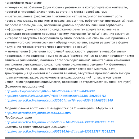
понятийного мышления)
–- умеренно вербальное (один уровень рефлексии в контролируемом контексте,
простой внутренний диалог, есть достаточно места невербальному
–- мета мышление (рефлексии практически нет, мета диалог выполняет роль
посредника между сознанием и подсознанием – т.е. работает как программный язык
запросов к базам данных, особенный уровень обработки внешней вербальной
информации, даже сложная по содержанию речь генерируется во вне не в
результате осознанного процесса – коммуникативное “аптайм”, наличие заметных
интервалов отсутствия внутреннего диалога, постоянные спонтанные проявления
измененного состояния сознания обращенного во вне, задачи решаются в форме
получения готовых ответов через достаточное время)
-- немышление (появление постоянной возможности управлять невербальными
процессами и их содержанием с помощью “намерения”, мета диалог начинает прямо
влиять на физиологию, появление “голоса подсознания”, значительные изменения
восприятия окружающего мира, появление сущностных ощущений и феноменов
предугадывания, осознание групповой/общечеловеческой ментальности,
трансформация ценностей и личности в целом, отсутствие произвольного выбора
прагматических задач, возможность высших достижений только в контексте
исполнения предназначения/миссии, осознание неотвратимости жизненного пути)
(Возможно продолжение)
http://ailev.livejournal.com/88795.html?thread=434139#t434139
http://openmeta.livejournal.com/175457.html?thread=2838113#t2838113
http://metapractice.livejournal.com/330301.html?thread=8364349#t8364349
Моделирование восточных премудростей (7) Кришнамурти: Медитация
http://metapractice.livejournal.com/513378.html
Пробы медитации
http://metapractice.livejournal.com/505686.html?thread=13031510#t13031510
Схватить за хвост "прыгающие пятнышки"
http://metapractice.livejournal.com/505686.html?thread=13032278#t13032278