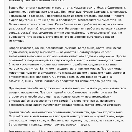
можете гулять, не осознавая своих ног.
Будьте бдительны к движениям своего тела. Когда вы едите, будьте бдительны к
движениям, необходимым для еды. Принимая душ, будьте бдительны к прохладе,
к падающей на вас воде, к проистекающей из этого огромной радости — просто
будьте бдительны. Это не должно происходить в бессознательном состоянии.
То же самое относительно ума. Какая бы мысль ни пробегала по экрану вашего
ума, оставайтесь наблюдателем. Какая бы эмоция ни пробегала по экрану вашего
сердца, оставайтесь свидетелем — не вовлекайтесь, не отождествляйтесь, не
оценивайте, что хорошо, а что плохо; это не должно быть частью вашей
медитации.
Второй способ: дыхание, осознавание дыхания. Когда вы вдыхаете, ваш живот
поднимается, а когда выдыхаете — опускается. Поэтому второй способ
выполнения випассаны — это осознавать живот: его подъем и опускание. Просто
осознавайте поднимающийся и опускающийся живот, а живот находится очень
близко к жизненным источникам, потому что ребенок соединен с жизнью
матери через пупок. За пупком находится источник его жизни. Поэтому когда
живот поднимается и опускается, то с каждым вдохом и выдохом поднимается и
опускается жизненная энергия, источник жизни. Это тоже не трудно, а,
возможно, еще и легче, поскольку представляет собой отдельную технику.
При первом способе вы должны осознавать тело, осознавать ум, осознавать свои
эмоции, настроение. Поэтому первый способ включает в себя три шага. Во
втором же способе всего один шаг: только живот — поднимающийся и
опускающийся, а результат тот же самый. По мере того, как вы начинаете
осознавать свой живот, ум умолкает, сердце успокаивается, эмоции исчезают.
Третий способ: заключается в осознавании дыхания там, где оно входит в тело.
Ощущайте его в этой точке — в полярной животу точке — ощущайте его, когда
оно проходит через ноздри. Дыхание, попадая внутрь, охлаждает ваши ноздри.
Затем выходит наружу… входит внутрь, выходит наружу.
Это тоже возможно. Мужчинам это дается проще, чем женщинам. Женщина