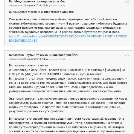
Re: Медитация на психоделиках vs без
</>
metanymous
26 апреля 2016, 14:54
(
оригинал в ЖЖ
)
Випашьяна в Махаяне и тибетском буддизме
Санскритское слово «випашьяна» было переведено на тибетский язык как
лхатонг («божественное восприятие»). В разных традициях тибетского буддизма
обучают разным методикам випашьяны; как правило медитация випашьяна в
тибетском буддизме направлена на распознавание пустотности ума и мира.
https://ru.wikipedia.org/wiki/%D0%92%D0%B8%D0%BF%D0%B0%D1%81%D1%81%D0%
B0%D0%BD%D0%B0
Випассана - суть и техника. Энциклопедия Йоги.
</>
metanymous
26 апреля 2016, 14:57
(
оригинал в ЖЖ
)
Випассана - суть и техника
Энциклопедия Йоги. Йога - способ жизни на земле. > Медитация | Cамадхи | Сон
> МЕДИТАЦИЯ ДЛЯ НАЧИНАЮЩИХ > Випассана - суть и техника
Випассана, что означает «видеть вещи такими, какие они есть на самом деле», –
одна из древнейших техник медитации, зародившихся в Индии. Она была заново
открыта Готамой Буддой более 2500 лет назад и преподавалась им как
универсальное лекарство от болезней, общих для всех – как Искусство жить.
Эта несектантская техника имеет целью полное искоренение загрязнений ума и,
как результат, высшее счастье – полное освобождение. Ее задача – избавление
людей от страданий. Не просто лечение болезней, а настоящее исцеление,
результат обращения к сути проблем.
Випассана – это способ трансформации личности через самонаблюдение. Она
фокусируется на глубокой взаимосвязи ума и тела, переживаемой на личном
опыте путем сосредоточения внимания на физических ощущениях, из которых
состоит жизнь тела, постоянно взаимодействующих с умом и обуславливающих