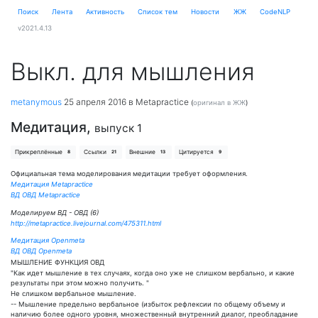
Поиск
Лента
Активность
Cписок тем
Новости
ЖЖ
CodeNLP
v2021.4.13
Выкл. для мышления
metanymous
25 апреля 2016
в Metapractice
(
оригинал в ЖЖ
)
Медитация,
выпуск 1
Прикреплённые
Ссылки
Внешние
Цитируется
8
21
13
9
Официальная тема моделирования медитации требует оформления.
Медитация Metapractice
ВД ОВД Metapractice
Моделируем ВД - ОВД (6)
http://metapractice.livejournal.com/475311.html
Медитация Openmeta
ВД ОВД Оpenmeta
МЫШЛЕНИЕ ФУНКЦИЯ ОВД
"Как идет мышление в тех случаях, когда оно уже не слишком вербально, и какие
результаты при этом можно получить. "
Не слишком вербальное мышление.
-- Мышление предельно вербальное (избыток рефлексии по общему объему и
наличию более одного уровня, множественный внутренний диалог, преобладание