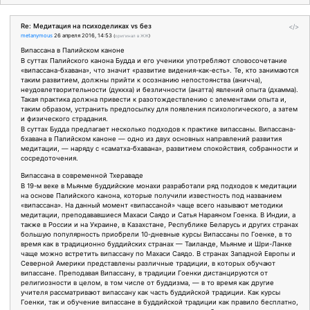
Re: Медитация на психоделиках vs без
</>
metanymous
26 апреля 2016, 14:53
(
оригинал в ЖЖ
)
Випассана в Палийском каноне
В суттах Палийского канона Будда и его ученики употребляют словосочетание
«випассана-бхавана», что значит «развитие видения-как-есть». Те, кто занимаются
таким развитием, должны прийти к осознанию непостоянства (аничча),
неудовлетворительности (дуккха) и безличности (анатта) явлений опыта (дхамма).
Такая практика должна привести к разотождествлению с элементами опыта и,
таким образом, устранить предпосылку для появления психологического, а затем
и физического страдания.
В суттах Будда предлагает несколько подходов к практике випассаны. Випассана-
бхавана в Палийском каноне — одно из двух основных направлений развития
медитации, — наряду с «саматха-бхавана», развитием спокойствия, собранности и
сосредоточения.
Випассана в современной Тхераваде
В 19-м веке в Мьянме буддийские монахи разработали ряд подходов к медитации
на основе Палийского канона, которые получили известность под названием
«випассана». На данный момент «випассаной» чаще всего называют методики
медитации, преподававшиеся Махаси Саядо и Сатья Нараяном Гоенка. В Индии, а
также в России и на Украине, в Казахстане, Республике Беларусь и других странах
большую популярность приобрели 10-дневные курсы Випассаны по Гоенке, в то
время как в традиционно буддийских странах — Таиланде, Мьянме и Шри-Ланке
чаще можно встретить випассану по Махаси Саядо. В странах Западной Европы и
Северной Америки представлены различные традиции, в которых обучают
випассане. Преподавая Випассану, в традиции Гоенки дистанцируются от
религиозности в целом, в том числе от буддизма, — в то время как другие
учителя рассматривают випассану как часть буддийской традиции. Как курсы
Гоенки, так и обучение випассане в буддийской традиции как правило бесплатно,