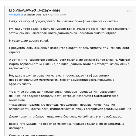
M 0[VGAVa#WkaXF .JxdXjlu"wӤ١hfd
</>
metanymous
26 апреля 2016, 10:57
(
оригинал в ЖЖ
)
Сижу, не могу сформулировать. Вербальность на фоне стресса снизилась.
Ну, там у тебя должно быть примерно так: сначала стресс снизил вербальность –
затем, сниженная вербальность должна была несколько снизить стресс.
И мышление вместе с ней.
Продуктивность мышления находится в обратной зависимости от интенсивности
стресса.
А вот, с интенсивностью вербальности мышление связано более сложно. Чистые
формы вербального мышления, по идее, должны были бы страдать от снижения
вербальности.
Но, даже в случае решения математических задач из сферы логики
профессиональным математиком, может демонстрировать повышение
эффективности:
--в случае организации правильных периодов чередования повышения-
понижения ресурсов вербальности, которые использует математическое
мышление
--указанные правильные периоды чередования повышения-понижения
вербальности, фактически, являются частью общих алгоритмов работы мышления
Давно понял, что бывает мышление без слов, но сейчас я его не наблюдаю.
Важно, что мышление без слов может начинаться с мышления со словами. И
наоборот.
Просто защитное торможение.