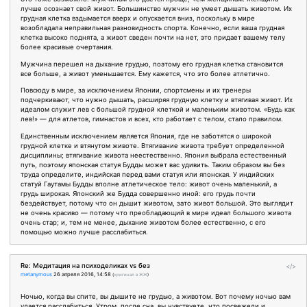
лучше осознает свой живот. Большинство мужчин не умеет дышать животом. Их
грудная клетка вздымается вверх и опускается вниз, поскольку в мире
возобладала неправильная разновидность спорта. Конечно, если ваша грудная
клетка высоко поднята, а живот сведен почти на нет, это придает вашему телу
более красивые очертания.
Мужчина перешел на дыхание грудью, поэтому его грудная клетка становится
все больше, а живот уменьшается. Ему кажется, что это более атлетично.
Повсюду в мире, за исключением Японии, спортсмены и их тренеры
подчеркивают, что нужно дышать, расширяя грудную клетку и втягивая живот. Их
идеалом служит лев с большой грудной клеткой и маленьким животом. «Будь как
лев!» — для атлетов, гимнастов и всех, кто работает с телом, стало правилом.
Единственным исключением является Япония, где не заботятся о широкой
грудной клетке и втянутом животе. Втягивание живота требует определенной
дисциплины; втягивание живота неестественно. Япония выбрала естественный
путь, поэтому японская статуя Будды может вас удивить. Таким образом вы без
труда определите, индийская перед вами статуя или японская. У индийских
статуй Гаутамы Будды вполне атлетическое тело: живот очень маленький, а
грудь широкая. Японский же Будда совершенно иной: его грудь почти
бездействует, потому что он дышит животом, зато живот большой. Это выглядит
не очень красиво — потому что преобладающий в мире идеал большого живота
очень стар; и, тем не менее, дыхание животом более естественно, с его
помощью можно лучше расслабиться.
Re: Медитация на психоделиках vs без
</>
metanymous
26 апреля 2016, 14:58
(
оригинал в ЖЖ
)
Ночью, когда вы спите, вы дышите не грудью, а животом. Вот почему ночью вам
удается расслабиться. Утром, после сна, вы чувствуете, что посвежели и