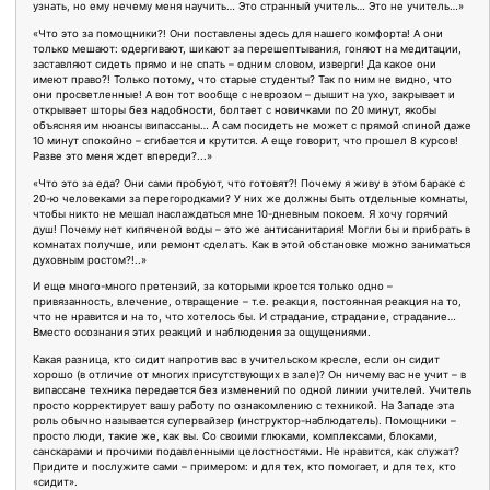
узнать, но ему нечему меня научить… Это странный учитель… Это не учитель…»
«Что это за помощники?! Они поставлены здесь для нашего комфорта! А они
только мешают: одергивают, шикают за перешептывания, гоняют на медитации,
заставляют сидеть прямо и не спать – одним словом, изверги! Да какое они
имеют право?! Только потому, что старые студенты? Так по ним не видно, что
они просветленные! А вон тот вообще с неврозом – дышит на ухо, закрывает и
открывает шторы без надобности, болтает с новичками по 20 минут, якобы
объясняя им нюансы випассаны… А сам посидеть не может с прямой спиной даже
10 минут спокойно – сгибается и крутится. А еще говорит, что прошел 8 курсов!
Разве это меня ждет впереди?...»
«Что это за еда? Они сами пробуют, что готовят?! Почему я живу в этом бараке с
20-ю человеками за перегородками? У них же должны быть отдельные комнаты,
чтобы никто не мешал наслаждаться мне 10-дневным покоем. Я хочу горячий
душ! Почему нет кипяченой воды – это же антисанитария! Могли бы и прибрать в
комнатах получше, или ремонт сделать. Как в этой обстановке можно заниматься
духовным ростом?!..»
И еще много-много претензий, за которыми кроется только одно –
привязанность, влечение, отвращение – т.е. реакция, постоянная реакция на то,
что не нравится и на то, что хотелось бы. И страдание, страдание, страдание…
Вместо осознания этих реакций и наблюдения за ощущениями.
Какая разница, кто сидит напротив вас в учительском кресле, если он сидит
хорошо (в отличие от многих присутствующих в зале)? Он ничему вас не учит – в
випассане техника передается без изменений по одной линии учителей. Учитель
просто корректирует вашу работу по ознакомлению с техникой. На Западе эта
роль обычно называется супервайзер (инструктор-наблюдатель). Помощники –
просто люди, такие же, как вы. Со своими глюками, комплексами, блоками,
санскарами и прочими подавленными целостностями. Не нравится, как служат?
Придите и послужите сами – примером: и для тех, кто помогает, и для тех, кто
«сидит».