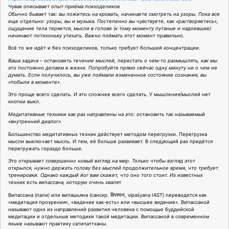
Чувак описывает опыт приёма психоделиков
Обычно бывает так: вы ложитесь на кровать, начинаете смотреть на узоры. Пока все
еще отдельно: узоры, вы и музыка. Постепенно вы чувствуете, как «растворяетесь»,
ощущение тела теряется, мысли в голове (к тому моменту путаные и надоевшие)
начинают потихоньку утихать. Важно поймать этот момент правильно.
Всё то же идёт и без психоделиков, только требует большей концентрации.
Ваша задача – остановить течение мыслей, перестать о чем-то размышлять, как мы
это постоянно делаем в жизни. Попробуйте прямо сейчас одну минуту ни о чем не
думать. Если получилось, вы уже поймали измененное состояние сознания, вы
«побыли в моменте».
Это проще всего сделать. И это сложнее всего сделать. У мышления/мыслей нет
кнопки выкл.
Медитативные техники как раз направлены на это: остановить так называемый
«внутренний диалог».
Большинство медитативных техник действует методом перегрузки. Перегрузка
мысли выключает мысль. И тем, её больше развивает. В следующий раз придётся
перегружать гораздо больше.
Это открывает совершенно новый взгляд на мир. Только чтобы взгляд этот
открылся, нужно держать голову без мыслей продолжительное время, что требует
тренировки. Однако каждый йог вам скажет, что оно того стоит. Из известных
техник есть випассана, которую очень хвалят.
Випассана (пали) или випашьяна (санскр. विपश्यन, vipaśyana IAST) переводится как
«медитация прозрения», «видение как-есть» или «высшее видение». Випассаной
называют одно из направлений развития человека с помощью буддийской
медитации и отдельные методики такой медитации. Випассаной в современном
языке называют практику сатипаттханы.