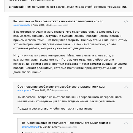
В приведённом примере может заключаться множество/несколько торможений.
Re: мышление без слов может начинаться с мышления со сло
</>
snusmumrik702
07 мая 2016, 06:47
(
оригинал в ЖЖ
)
В некоторых случаях я могу сказать, что мышление есть, а слов нет. Есть
взаимосвязь внешней ситуации и эмоциональной, поведенческой реакции,
причём с вариантами -- ветвящийся алгоритм. Почему это мышление? Потому
что есть причинно следственные связи. Облечь в слова можно, но это
отдельная работа, которая нужна только для диалога.
И тут начинается самое интересное. Мышление есть, и слова есть, а
взаимопонимания в диалоге нет. Потому что мышление обусловлено
психофизическими особенностями субъекта -- теми самыми эмоциональными,
поведенческим реакциями, которые фактически предшествуют мышлению,
даже эволюционно.
Соотношение вербального-невербального мышления и ком
</>
metanymous
07 мая 2016, 07:53
(
оригинал в ЖЖ
)
Ты излагаешь вопрос на счёт соотношения вербального-невербального
мышления и коммуникации прямо академически. Как из учебников.
Правда, к сожалению, учебников таких не написано.
Re: Соотношение вербального-невербального мышления и к
</>
snusmumrik702
07 мая 2016, 08:45
(
оригинал в ЖЖ
)