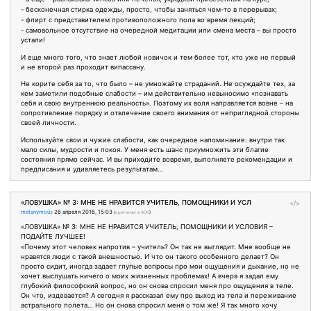
- бесконечная стирка одежды, просто, чтобы заняться чем-то в перерывах;
- флирт с представителем противоположного пола во время лекций;
- самовольное отсутствие на очередной медитации или смена места – вы просто
устали!
И еще много того, что знает любой новичок и тем более тот, кто уже не первый
и не второй раз проходит випассану.
Не корите себя за то, что было – не умножайте страданий. Не осуждайте тех, за
кем заметили подобные слабости – им действительно невыносимо «познавать
себя и свою внутреннюю реальность». Поэтому их воля направляется вовне – на
сопротивление порядку и отвлечение своего внимания от неприглядной стороны
своей личности.
Используйте свои и чужие слабости, как очередное напоминание: внутри так
мало силы, мудрости и покоя. У меня есть шанс приумножить эти благие
состояния прямо сейчас. И вы приходите вовремя, выполняете рекомендации и
предписания и удивляетесь результатам…
«ЛОВУШКА» № 3: МНЕ НЕ НРАВИТСЯ УЧИТЕЛЬ, ПОМОЩНИКИ И УСЛ
</>
metanymous
26 апреля 2016, 15:03
(
оригинал в ЖЖ
)
«ЛОВУШКА» № 3: МНЕ НЕ НРАВИТСЯ УЧИТЕЛЬ, ПОМОЩНИКИ И УСЛОВИЯ –
ПОДАЙТЕ ЛУЧШЕЕ!
«Почему этот человек напротив – учитель? Он так не выглядит. Мне вообще не
нравятся люди с такой внешностью. И что он такого особенного делает? Он
просто сидит, иногда задает глупые вопросы про мои ощущения и дыхание, но не
хочет выслушать ничего о моих жизненных проблемах! А вчера я задал ему
глубокий философский вопрос, но он снова спросил меня про ощущения в теле.
Он что, издевается? А сегодня я рассказал ему про выход из тела и переживание
астрального полета… Но он снова спросил меня о том же! Я так много хочу