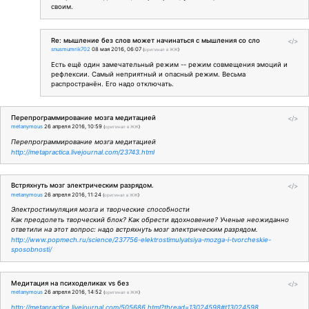
своим.
Re: мышление без слов может начинаться с мышления со сло
</>
snusmumrik702
08 мая 2016, 06:07
(
оригинал в ЖЖ
)
Есть ещё один замечательный режим -- режим совмещения эмоций и
рефлексии. Самый неприятный и опасный режим. Весьма
распространён. Его надо отключать.
Перепрограммирование мозга медитацией
</>
metanymous
26 апреля 2016, 10:59
(
оригинал в ЖЖ
)
Перепрограммирование мозга медитацией
http://metapractica.livejournal.com/23743.html
Встряхнуть мозг электрическим разрядом.
</>
metanymous
26 апреля 2016, 11:24
(
оригинал в ЖЖ
)
Электростимуляция мозга и творческие способности
Как преодолеть творческий блок? Как обрести вдохновение? Ученые неожиданно
ответили на этот вопрос: надо встряхнуть мозг электрическим разрядом.
http://www.popmech.ru/science/237756-elektrostimulyatsiya-mozga-i-tvorcheskie-
sposobnosti/
Медитация на психоделиках vs без
</>
metanymous
26 апреля 2016, 14:52
(
оригинал в ЖЖ
)
http://metapractice.livejournal.com/505686.html?thread=13024598#t13024598