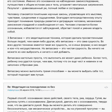
его состояние. Именно это основанное на наблюдении самоисследование,
путешествие к общим истокам ума и тела, устраняет ментальные загрязнения.
Результат – уравновешенный ум, полный любви и сострадания.
Человеку становятся понятными научные законы, управляющие его мыслями,
чувствами, суждениями и ощущениями. Благодаря непосредственному опыту
приходит понимание природы развития и деградации человека, механизмов
умножения страданий и освобождения от них. Человек становится более
осознанным, избавляется от заблуждений, обретает покой и умение владеть
собой.
3 Випассана — это медитационная техника, которая сделала просветленными
больше людей, чем какая-либо другая, ибо випассана — это сама сущность. Во
всех других техниках имеется такая же сущность, но в иных формах; в них входит
и кое-что несущественное. Но випассана — это чистая сущность. Вы ничего не
можете из нее выбросить и ничего к ней добавить.
Випассана настолько проста, что выполнить ее может даже ребенок. Более того,
ребенку она удастся лучше, чем вам, потому что он еще чист и невинен и не
заполнен отбросами ума.
Випассану можно выполнять тремя способами — вы можете выбрать себе тот,
который подходит вам лучше.
Re: Медитация на психоделиках vs без
</>
metanymous
26 апреля 2016, 14:58
(
оригинал в ЖЖ
)
Первый способ: осознавание своих действий, своего тела, ума, сердца. Гуляя, вы
должны гулять с осознаванием. Двигая рукой, двигать ею с осознаванием, твердо
зная, что вы двигаете рукой. Ведь вы можете делать это совершенно
бессознательно, как механическое устройство… вы на утренней прогулке — вы