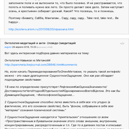
заполнили поле и не вытеснили то, что было посеяно. И не расстраивается, что
полоть и поливать нужно все лето. Он просто делает свое дело. Затем наступает
осень, и крестьянин собирает урожай. Какой? Что посеешь, то и пожнешь.
Поэтому «Бхавату, Сабба, Мангалам… Саду, саду, саду… Take rest, take rest… Вe
happy» .
http://ezotera.ariom.ru/2011/06/20/vipassana.html
Онтология медитаций и анти- (псведо-)медитаций
</>
eugzol
26 апреля 2016, 15:20
(
оригинал в ЖЖ
)
Вот здесь интересная подборка давних материалов на тему:
Онтология Навыков vs Метанойй
http://openmeta.livejournal.com/39946.html#comments
Но, если начать ПеремоделированиеПоОпенМетовски, то указать такой интефейс
можно - это наше драгоценное СущностноеОщущение. Оно как раз обладает
подходящими свойствами:
1 В нем по определению присутствует РефлексияКакОценкаЗначимости/
ДостоверностиЧегоУгодноВОтдельностиИОдновременноВсегоВЦелом. Это как бы
ДумающееОщущение, ~ФилософскоеОщущение...
2 СущностноеОщущение способно легко вместить в себя все что угодно (а
фактически, это его основное свойство), быть "фоном, собравшем в себе всю
"материю" сознания психической системы."
3 СущностноеОщущение находится в "приятельских" отношениях со всем
~Пространственным в буквальном значении этого слова: внешним, внутренним,
концентрированным, рассредоточенным и т.п. Где-то в далеких постах я описывал