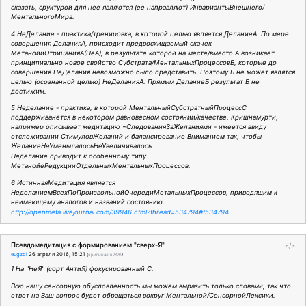
сказать, сруктурой для нее являются (ее направляют) ИнвариантыВнешнего/
МентальногоМира.
4 НеДелание - практика/тренировка, в которой целью является ДеланиеА. По мере
совершения ДеланияА, присходит предвосхищаемый скачек
МетанойиОтрицанияА(НеА), в результате которой на месте/вместо А возникает
принципиально новое свойство Субстрата/МентальныхПроцессовБ, которые до
совершения НеДелания невозможно было представить. Поэтому Б не может являтся
целью (осознанной целью) НеДеланияА. Прямым ДеланиеБ результат Б не
достижим.
5 Неделание - практика, в которой МентальныйСубстратныйПроцессС
поддерживанется в некотором равновесном состоянии/качестве. Кришнамурти,
например описывает медитацию ~СледованияЗаЖеланиями - имеется ввиду
отслеживании СтимуловЖеланий и балансирование Вниманием так, чтобы
ЖеланиеНеУменьшалосьНеУвеличивалось.
Неделание приводит к особенному типу
МетанойеРедукцииОтдельныхМентальныхПроцессов.
6 ИстиннаяМедитация является
НеделаниемВсехПоПроизвольнойОчередиМетальныхПроцессов, приводящим к
неимеющему аналогов и названий состоянию.
http://openmeta.livejournal.com/39946.html?thread=534794#t534794
Псевдомедитация с формированием "сверх-Я"
</>
eugzol
26 апреля 2016, 15:21
(
оригинал в ЖЖ
)
1 На "НеЯ" (сорт АнтиЯ) фокусированный С.
Всю нашу сенсорную обусловленность мы можем выразить только словами, так что
ответ на Ваш вопрос будет обращаться вокруг Ментальной/СенсорнойЛексики.