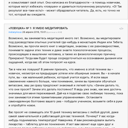
и осмысливает свой опыт. Она написана из благодарности – в помощь новичкам,
которые могут избежать «ловушек» и удивиться полученному результату. «О! Так
результат все-таки есть!» - может обрадоваться читатель. Да, есть, но точно не
тот, который вы ожидаете.
«ЛОВУШКА» № 1: Я УМЕЮ МЕДИТИРОВАТЬ
</>
metanymous
26 апреля 2016, 15:01
(
оригинал в ЖЖ
)
Возможно, вы занимаетесь медитацией много лет. Возможно, вы медитировали
под руководством опытных учителей где-нибудь в монастырях Индии или Тибета.
Возможно, вы прочли много книг о медитации, знакомы с ее разновидностями,
понимаете задачи этих техник и даже знаете психологические процессы,
происходящие в мышлении человека, а также их физиологическую причину.
Прекрасно! Тогда вам будет проще сосредоточиться на осознавании дыхания или
ощущений, когда вас об этом попросят на курсе.
Так в чем же ловушка? В умении признать, что именно в этой технике вы –
новичок, несмотря на предыдущие успехи или обширные знания. Вы – в начале
пути, вы - как маленький ребенок, который учится ходить. И если ваше
самомнение намного больше, чем понимание, зачем вы приехали обучаться
випассане, ваш ум сразу предложит знакомый и легкий путь: «Зачем делать то,
что они просят? Зачем это делать постоянно? Я ведь уже знаю, как мне достичь
значимых для меня переживаний. Дай-ка я поделаю свою любимую технику, пока
они занимаются этими примитивными упражнениями». Остановите
самонадеянную болтовню вашего ума – побудьте учеником, возьмите себя в руки
и опробуйте новое.
Вас просят не совмещать эти 10 дней технику випассаны с любой другой, даже
самой замечательной и работающей для вас техникой. Почему? У вас когда-
нибудь поднималась температура? Наверняка. И вам рекомендовали выпить
лекарство – таблетку для ее понижения. И вот вам звонит еще один друг и