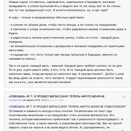
Новым годом: готовитесь, наряжаетесь, шампанское открываете, желания
загадываете, а утром просыпаетесь и видите все те же лица, все те же стены,
все тот же праздничный стол. И хочется воскликнуть: ну, и где чудо?
А чудо – только в каждодневных обычных действиях:
- в усилии по уборке дома, чтобы чисто всегда, а не только по праздникам;
- в прическе и уходе за внешностью, чтобы радоваться своему отражению даже в
будни;
- в радостном и легком приготовлении ужина, чтобы на столе – каждый день
праздник;
- во внимательном отношении к домашним и желании порадовать их приятными
мелочами;
- в ощущении, что «есть только миг между прошлым и будущим, именно он
называется жизнь».
Так и на курсе: каждый день – важный. Каждый день требует усилия, но не для
10-го дня, а для самого себя, 3-его, 5-го, 8-го. Каждый день должен быть
наполнен вами, тогда вечером он наполнит вас. А просветление?.. Да бог с ним!
Вы ведь даже не знаете, чего желаете. А вдруг переживание реальности такой,
как она есть, уже является просветлением?
«ЛОВУШКА» № 7: Я ПРОШЕЛ ВИПАССАНУ! ТЕПЕРЬ НИЧТО МЕНЯ НЕ
</>
metanymous
26 апреля 2016, 15:07
(
оригинал в ЖЖ
)
«ЛОВУШКА» № 7: Я ПРОШЕЛ ВИПАССАНУ! ТЕПЕРЬ НИЧТО МЕНЯ НЕ ПОБЕСПОКОИТ
Оптимизм и наивность иногда очень похожи. На випассане не поют оды
позитивному мышлению и не предлагают стать нытиком-фаталистом. Это
техника, которая максимально приближает нас к реальности происходящего – в
собственном теле, в своих мыслях, в окружающем пространстве. Вас не просят
закрыть глаза на черное и во всем видеть белое. И, одновременно, не