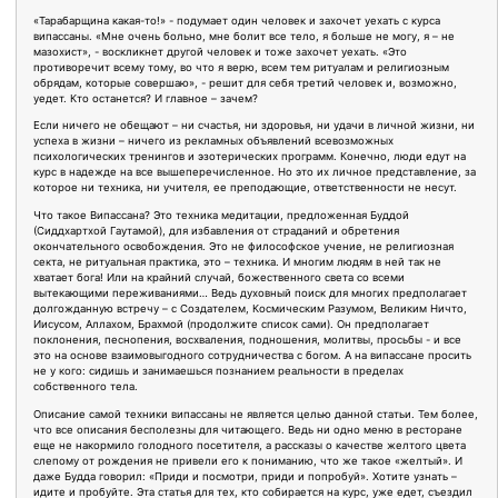
«Тарабарщина какая-то!» - подумает один человек и захочет уехать с курса
випассаны. «Мне очень больно, мне болит все тело, я больше не могу, я – не
мазохист», - воскликнет другой человек и тоже захочет уехать. «Это
противоречит всему тому, во что я верю, всем тем ритуалам и религиозным
обрядам, которые совершаю», - решит для себя третий человек и, возможно,
уедет. Кто останется? И главное – зачем?
Если ничего не обещают – ни счастья, ни здоровья, ни удачи в личной жизни, ни
успеха в жизни – ничего из рекламных объявлений всевозможных
психологических тренингов и эзотерических программ. Конечно, люди едут на
курс в надежде на все вышеперечисленное. Но это их личное представление, за
которое ни техника, ни учителя, ее преподающие, ответственности не несут.
Что такое Випассана? Это техника медитации, предложенная Буддой
(Сиддхартхой Гаутамой), для избавления от страданий и обретения
окончательного освобождения. Это не философское учение, не религиозная
секта, не ритуальная практика, это – техника. И многим людям в ней так не
хватает бога! Или на крайний случай, божественного света со всеми
вытекающими переживаниями… Ведь духовный поиск для многих предполагает
долгожданную встречу – с Создателем, Космическим Разумом, Великим Ничто,
Иисусом, Аллахом, Брахмой (продолжите список сами). Он предполагает
поклонения, песнопения, восхваления, подношения, молитвы, просьбы - и все
это на основе взаимовыгодного сотрудничества с богом. А на випассане просить
не у кого: сидишь и занимаешься познанием реальности в пределах
собственного тела.
Описание самой техники випассаны не является целью данной статьи. Тем более,
что все описания бесполезны для читающего. Ведь ни одно меню в ресторане
еще не накормило голодного посетителя, а рассказы о качестве желтого цвета
слепому от рождения не привели его к пониманию, что же такое «желтый». И
даже Будда говорил: «Приди и посмотри, приди и попробуй». Хотите узнать –
идите и пробуйте. Эта статья для тех, кто собирается на курс, уже едет, съездил