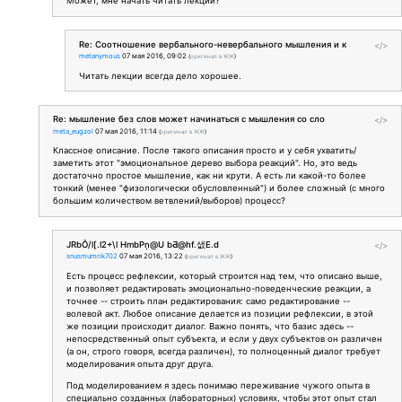
Может, мне начать читать лекции?
Re: Соотношение вербального-невербального мышления и к
</>
metanymous
07 мая 2016, 09:02
(
оригинал в ЖЖ
)
Читать лекции всегда дело хорошее.
Re: мышление без слов может начинаться с мышления со сло
</>
meta_eugzol
07 мая 2016, 11:14
(
оригинал в ЖЖ
)
Классное описание. После такого описания просто и у себя ухватить/
заметить этот "эмоциональное дерево выбора реакций". Но, это ведь
достаточно простое мышление, как ни крути. А есть ли какой-то более
тонкий (менее "физологически обусловленный") и более сложный (с много
большим количеством ветвлений/выборов) процесс?
JRbŎ/l[.l2+\l HmbPņ@U bƋ@hf.샚E.d
</>
snusmumrik702
07 мая 2016, 13:22
(
оригинал в ЖЖ
)
Есть процесс рефлексии, который строится над тем, что описано выше,
и позволяет редактировать эмоционально-поведенческие реакции, а
точнее -- строить план редактирования: само редактирование --
волевой акт. Любое описание делается из позиции рефлексии, в этой
же позиции происходит диалог. Важно понять, что базис здесь --
непосредственный опыт субъекта, и если у двух субъектов он различен
(а он, строго говоря, всегда различен), то полноценный диалог требует
моделирования опыта друг друга.
Под моделированием я здесь понимаю переживание чужого опыта в
специально созданных (лабораторных) условиях, чтобы этот опыт стал