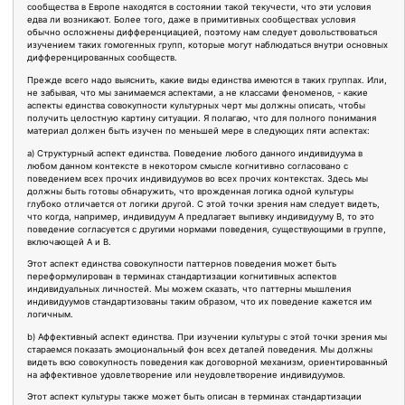
сообщества в Европе находятся в состоянии такой текучести, что эти условия
едва ли возникают. Более того, даже в примитивных сообществах условия
обычно осложнены дифференциацией, поэтому нам следует довольствоваться
изучением таких гомогенных групп, которые могут наблюдаться внутри основных
дифференцированных сообществ.
Прежде всего надо выяснить, какие виды единства имеются в таких группах. Или,
не забывая, что мы занимаемся аспектами, а не классами феноменов, - какие
аспекты единства совокупности культурных черт мы должны описать, чтобы
получить целостную картину ситуации. Я полагаю, что для полного понимания
материал должен быть изучен по меньшей мере в следующих пяти аспектах:
а) Структурный аспект единства. Поведение любого данного индивидуума в
любом данном контексте в некотором смысле когнитивно согласовано с
поведением всех прочих индивидуумов во всех прочих контекстах. Здесь мы
должны быть готовы обнаружить, что врожденная логика одной культуры
глубоко отличается от логики другой. С этой точки зрения нам следует видеть,
что когда, например, индивидуум А предлагает выпивку индивидууму В, то это
поведение согласуется с другими нормами поведения, существующими в группе,
включающей А и В.
Этот аспект единства совокупности паттернов поведения может быть
переформулирован в терминах стандартизации когнитивных аспектов
индивидуальных личностей. Мы можем сказать, что паттерны мышления
индивидуумов стандартизованы таким образом, что их поведение кажется им
логичным.
b) Аффективный аспект единства. При изучении культуры с этой точки зрения мы
стараемся показать эмоциональный фон всех деталей поведения. Мы должны
видеть всю совокупность поведения как договорной механизм, ориентированный
на аффективное удовлетворение или неудовлетворение индивидуумов.
Этот аспект культуры также может быть описан в терминах стандартизации