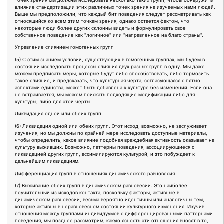
точек зрения мы должны исследовать несколько таких групп, чтобы обнаружить
влияние стандартизации этих различных точек зрения на изучаемых нами людей.
Выше мы предположили, что каждый бит поведения следует рассматривать как
относящийся ко всем этим точкам зрения, однако остается фактом, что
некоторые люди более других склонны видеть и формулировать свое
собственное поведение как "логичное" или "направленное на благо страны".
Управление слиянием гомогенных групп
(5) С этим знанием условий, существующих в гомогенных группах, мы будем в
состоянии исследовать процессы слияния двух разных групп в одну. Мы даже
можем предписать меры, которые будут либо способствовать, либо тормозить
такое слияние, и предсказать, что культурная черта, согласующаяся с пятью
аспектами единства, может быть добавлена к культуре без изменений. Если она
не встраивается, мы можем поискать подходящие модификации либо для
культуры, либо для этой черты.
Ликвидация одной или обеих групп
(6) Ликвидация одной или обеих групп. Этот исход, возможно, не заслуживает
изучения, но мы должны по крайней мере исследовать доступные материалы,
чтобы определить, какое влияние подобная враждебная активность оказывает на
культуру выживших. Возможно, паттерны поведения, ассоциирующиеся с
ликвидацией других групп, ассимилируются культурой, и это побуждает к
дальнейшим ликвидациям.
Дифференциация групп в отношениях динамического равновесия
(7) Выживание обеих групп в динамическом равновесии. Это наиболее
поучительный из исходов контакта, поскольку факторы, активные в
динамическом равновесии, весьма вероятно идентичны или аналогичны тем,
которые активны в неравновесном состоянии культурного изменения. Изучив
отношения между группами индивидуумов с дифференцированными паттернами
поведения, мы позднее рассмотрим, какую ясность эти отношения вносят в то,