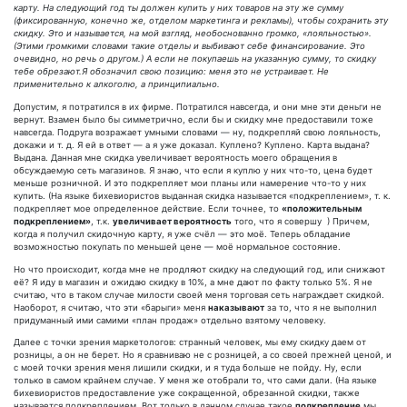
карту. На следующий год ты должен купить у них товаров на эту же сумму
(фиксированную, конечно же, отделом маркетинга и рекламы), чтобы сохранить эту
скидку. Это и называется, на мой взгляд, необоснованно громко, «лояльностью».
(Этими громкими словами такие отделы и выбивают себе финансирование. Это
очевидно, но речь о другом.) А если не покупаешь на указанную сумму, то скидку
тебе обрезают.Я обозначил свою позицию: меня это не устраивает. Не
применительно к алкоголю, а принципиально.
Допустим, я потратился в их фирме. Потратился навсегда, и они мне эти деньги не
вернут. Взамен было бы симметрично, если бы и скидку мне предоставили тоже
навсегда. Подруга возражает умными словами — ну, подкрепляй свою лояльность,
докажи и т. д. Я ей в ответ — а я уже доказал. Куплено? Куплено. Карта выдана?
Выдана. Данная мне скидка увеличивает вероятность моего обращения в
обсуждаемую сеть магазинов. Я знаю, что если я куплю у них что-то, цена будет
меньше розничной. И это подкрепляет мои планы или намерение что-то у них
купить. (На языке бихевиористов выданная скидка называется «подкреплением», т. к.
подкрепляет мое определенное действие. Если точнее, то
«положительным
подкреплением»
, т.к.
увеличивает вероятность
того, что я совершу ) Причем,
когда я получил скидочную карту, я уже счёл — это моё. Теперь обладание
возможностью покупать по меньшей цене — моё нормальное состояние.
Но что происходит, когда мне не продляют скидку на следующий год, или снижают
её? Я иду в магазин и ожидаю скидку в 10%, а мне дают по факту только 5%. Я не
считаю, что в таком случае милости своей меня торговая сеть награждает скидкой.
Наоборот, я считаю, что эти «барыги» меня
наказывают
за то, что я не выполнил
придуманный ими самими «план продаж» отдельно взятому человеку.
Далее с точки зрения маркетологов: странный человек, мы ему скидку даем от
розницы, а он не берет. Но я сравниваю не с розницей, а со своей прежней ценой, и
с моей точки зрения меня лишили скидки, и я туда больше не пойду. Ну, если
только в самом крайнем случае. У меня же отобрали то, что сами дали. (На языке
бихевиористов предоставление уже сокращенной, обрезанной скидки, также
называется подкреплением. Вот только в данном случае такое
подкрепление
мы