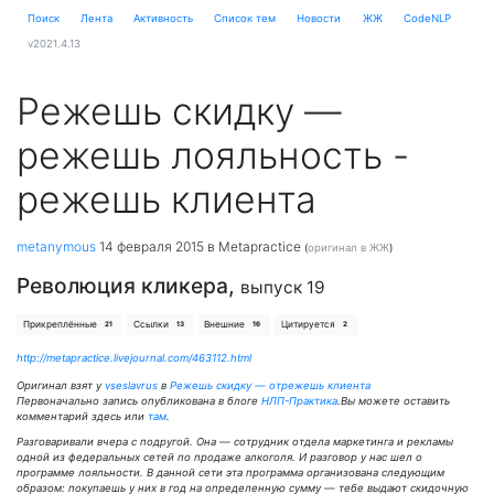
Поиск
Лента
Активность
Cписок тем
Новости
ЖЖ
CodeNLP
v2021.4.13
Режешь скидку —
режешь лояльность -
режешь клиента
metanymous
14 февраля 2015
в Metapractice
(
оригинал в ЖЖ
)
Революция кликера,
выпуск 19
Прикреплённые
Ссылки
Внешние
Цитируется
21
13
16
2
http://metapractice.livejournal.com/463112.html
Оригинал взят у
vseslavrus
в
Режешь скидку — отрежешь клиента
Первоначально запись опубликована в блоге
НЛП-Практика
.Вы можете оставить
комментарий здесь или
там
.
Разговаривали вчера с подругой. Она — сотрудник отдела маркетинга и рекламы
одной из федеральных сетей по продаже алкоголя. И разговор у нас шел о
программе лояльности. В данной сети эта программа организована следующим
образом: покупаешь у них в год на определенную сумму — тебе выдают скидочную