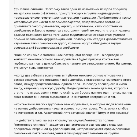
(3) Полное слияние. Поскольку таков один из возможных исходов процесса,
мы должны знать о факторах, присутствующих в группе индивидуумов с
последовательно гомогенными паттернами поведения. Приближение к таким
условиям можно найти в любом сообществе, находящемся в состоянии
приблизительного равновесия, однако, к сожалению, наши собственные
сообщества в Европе находятся в состоянии такой текучести, что эти условия
едва ли возникают. Более того, даже в примитивных сообществах условия
обычно осложнены дифференциацией, поэтому нам следует довольствоваться
изучением таких гомогенных групп, которые могут наблюдаться внутри
основных дифференцированных сообществ.
"Полное слияние с гомогенными паттернами поведения" - в переводе на
контекст межличностного взаимодействия будет присуще контекстам
глубокого раппорта двух субъектов с частичным отождествлением. Например,
это могут быть контексты:
--когда два субъекта вовлечены в глубокие межличностные отношения в
рамках сексуального поведения либо дружбы, в старорежимном смысле этого
слова, между представителями одного пола. По поводу последнего я имею
ввиду, например, мужскую дружбу. Когда приятель моего детства, котрого я
сто лет не видел, звонит мне по скайпу, а я бросив на него один только взгляд
знаю в каком он неявно выраженном но значимом настроении и т.п.
--контексты всяческих групповых взаимодействий, в которые люди вовлечены
на основе добровольных начал и совместного интереса. Типа, всяких клубов
по интересам и т.п. Архаический литературный аналог "Тимур и его команда"
...и действительно, во всех упомянутых случаях/контекстах полное
"гомогенное слияние" находится в динамическом равновесии с мощными
процессами встречной дифференциации, которая нарушает сформированные
гомогенные паттерны поведения и тем разрушает гомогенные группы.