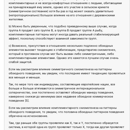
комплементарных и не всегда комфортных отношениях с людьми, обитающими
на принадлежащей ему земле, однако его участие в сельском крикете
(симметричном состязании) хотя бы раз в год может оказать удивительно
(непропорционально) большое влияние на его отношения с деревенскими
жителями.
b) Можно быть уверенным, что подобно приведенному выше случаю, когда
группа А продает саго группе В, а группа В продает группе А рыбу,
комплементарные паттерны могут иногда давать реальный стабилизирующий
эффект, поскольку способствуют взаимной зависимости групп.
c) Возможно, присутствие в отношениях нескольких подлинно обоюдных
элементов вызовет тенденцию к стабилизации, предотвратив схизмогенез,
который в противном случае мог быть вызван либо симметричными, либо
комплементарными элементами. Однако это кажется в лучшем случае очень
слабой защитой.
Если мы рассмотрим влияние симметричного схизмогенеза на паттерны
обоюдного поведения, мы увидим, что последние имеют тенденцию проявляться
все меньше и меньше.
Так, по мере того как индивидуумы, составляющие европейские нации, все
больше и больше втягиваются в симметричное интернациональное
соперничество, они постепенно оставляют обоюдную манеру поведения,
намеренно снижая до минимума свое недавнее обоюдное коммерческое
поведение [5].
Если мы рассмотрим влияние комплементарного схизмогенеза на паттерны
обоюдного поведения, то увидим, что половина обоюдных паттернов поведения
обречена на исчезновение.
Там, где раньше обе группы проявляли как Х, так и Y, постепенно образуется
система, в которой одна из групп проявляет только X, тогда как другая проявляет