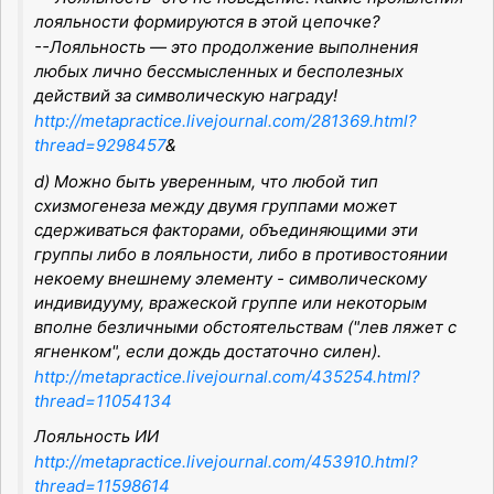
лояльности формируются в этой цепочке?
--Лояльность — это продолжение выполнения
любых лично бессмысленных и бесполезных
действий за символическую награду!
http://metapractice.livejournal.com/281369.html?
thread=9298457
&
d) Можно быть уверенным, что любой тип
схизмогенеза между двумя группами может
сдерживаться факторами, объединяющими эти
группы либо в лояльности, либо в противостоянии
некоему внешнему элементу - символическому
индивидууму, вражеской группе или некоторым
вполне безличными обстоятельствам ("лев ляжет с
ягненком", если дождь достаточно силен).
http://metapractice.livejournal.com/435254.html?
thread=11054134
Лояльность ИИ
http://metapractice.livejournal.com/453910.html?
thread=11598614