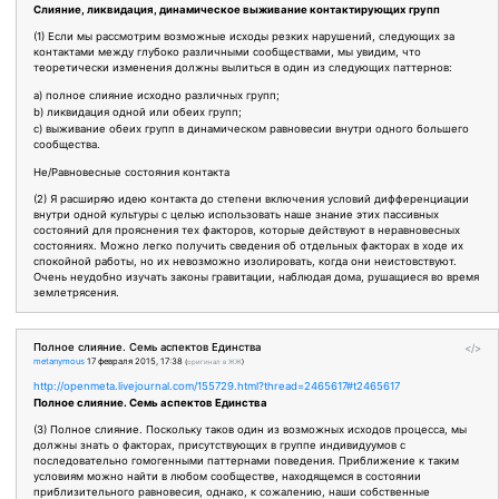
Слияние, ликвидация, динамическое выживание контактирующих групп
(1) Если мы рассмотрим возможные исходы резких нарушений, следующих за
контактами между глубоко различными сообществами, мы увидим, что
теоретически изменения должны вылиться в один из следующих паттернов:
a) полное слияние исходно различных групп;
b) ликвидация одной или обеих групп;
c) выживание обеих групп в динамическом равновесии внутри одного большего
сообщества.
Не/Равновесные состояния контакта
(2) Я расширяю идею контакта до степени включения условий дифференциации
внутри одной культуры с целью использовать наше знание этих пассивных
состояний для прояснения тех факторов, которые действуют в неравновесных
состояниях. Можно легко получить сведения об отдельных факторах в ходе их
спокойной работы, но их невозможно изолировать, когда они неистовствуют.
Очень неудобно изучать законы гравитации, наблюдая дома, рушащиеся во время
землетрясения.
Полное слияние. Семь аспектов Единства
</>
metanymous
17 февраля 2015, 17:38
(
оригинал в ЖЖ
)
http://openmeta.livejournal.com/155729.html?thread=2465617#t2465617
Полное слияние. Семь аспектов Единства
(3) Полное слияние. Поскольку таков один из возможных исходов процесса, мы
должны знать о факторах, присутствующих в группе индивидуумов с
последовательно гомогенными паттернами поведения. Приближение к таким
условиям можно найти в любом сообществе, находящемся в состоянии
приблизительного равновесия, однако, к сожалению, наши собственные