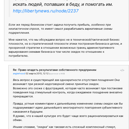
искать людей, попавших в беду, и помогать им.
http://libertynews.ru/node/2237
Если же перед бизнесом стоит задача получить прибыль, особенно при
неэластичном спросе, то имеет смысл разрабатывать вариативные схемы
подкрепления.
Мне кажется, что мы обсуждаем вопрос не в технической/тактической бизнес
плоскости, но в стратегической плоскости этики построения бизнеса в целом, и
прозрачной стратегии в отношении возможных границ административного
варьирования схемами бизнеса в том числе скидок по отношению к
потребителю.
Re: Право владеть результатами собственного предприним
</>
anglerhood
02 марта 2015, 12:12
(
оригинал в ЖЖ
)
Весь вопрос в существующей эээ однократности отсутствия поощрения Она
возникает при резкой недоговорной смене принятых скидок.
Возможно это схоже с фрустрацией, которая часто возникает при постановке
поведения под стимульный контроль, когда ожидаемое поощрение внезапно
прекращается.
Правда, устные комментарии к дальнейшему изменению схемы скидок как бы
подразумевают идею дальнейшего многократного повторения субъективного
наказания в будущем.
Я думаю, что в нашей культуре это будет чаще всего рационализироваться как
обман.
Иными словами, "скидка" как таковая есть сложный комплексный стимул,