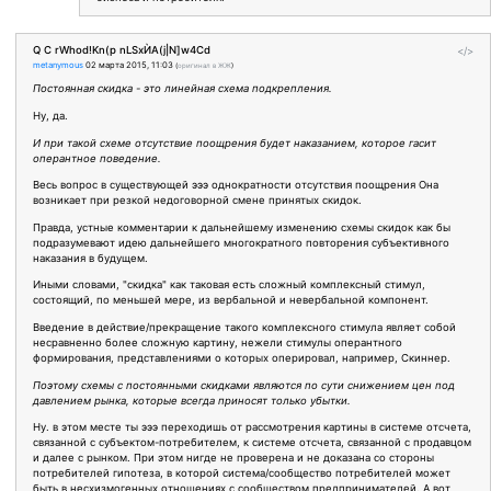
Q C rWhod!Kn(p nLSxЍA(j|N]w4Cd
</>
metanymous
02 марта 2015, 11:03
(
оригинал в ЖЖ
)
Постоянная скидка - это линейная схема подкрепления.
Ну, да.
И при такой схеме отсутствие поощрения будет наказанием, которое гасит
оперантное поведение.
Весь вопрос в существующей эээ однократности отсутствия поощрения Она
возникает при резкой недоговорной смене принятых скидок.
Правда, устные комментарии к дальнейшему изменению схемы скидок как бы
подразумевают идею дальнейшего многократного повторения субъективного
наказания в будущем.
Иными словами, "скидка" как таковая есть сложный комплексный стимул,
состоящий, по меньшей мере, из вербальной и невербальной компонент.
Введение в действие/прекращение такого комплексного стимула являет собой
несравненно более сложную картину, нежели стимулы оперантного
формирования, представлениями о которых оперировал, например, Скиннер.
Поэтому схемы с постоянными скидками являются по сути снижением цен под
давлением рынка, которые всегда приносят только убытки.
Ну. в этом месте ты эээ переходишь от рассмотрения картины в системе отсчета,
связанной с субъектом-потребителем, к системе отсчета, связанной с продавцом
и далее с рынком. При этом нигде не проверена и не доказана со стороны
потребителей гипотеза, в которой система/сообщество потребителей может
быть в несхизмогенных отношениях с сообществом предпринимателей. А вот,