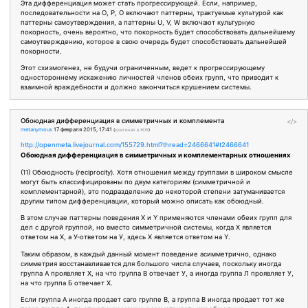
Эта дифференциация может стать прогрессирующей. Если, например,
последовательности на О, Р, О включают паттерны, трактуемые культурой как
паттерны самоутверждения, а паттерны U, V, W включают культурную
покорность, очень вероятно, что покорность будет способствовать дальнейшему
самоутверждению, которое в свою очередь будет способствовать дальнейшей
покорности.
Этот схизмогенез, не будучи ограниченным, ведет к прогрессирующему
одностороннему искажению личностей членов обеих групп, что приводит к
взаимной враждебности и должно закончиться крушением системы.
Обоюдная дифференциация в симметричных и комплемента
</>
metanymous
17 февраля 2015, 17:41
(
оригинал в ЖЖ
)
http://openmeta.livejournal.com/155729.html?thread=2466641#t2466641
Обоюдная дифференциация в симметричных и комплементарных отношениях
(11) Обоюдность (reciprocity). Хотя отношения между группами в широком смысле
могут быть классифицированы по двум категориям (симметричной и
комплементарной), это подразделение до некоторой степени затуманивается
другим типом дифференциации, который можно описать как обоюдный.
В этом случае паттерны поведения X и Y применяются членами обеих групп для
дел с другой группой, но вместо симметричной системы, когда X является
ответом на Х, а У-ответом на У, здесь X является ответом на Y.
Таким образом, в каждый данный момент поведение асимметрично, однако
симметрия восстанавливается для большого числа случаев, поскольку иногда
группа А проявляет X, на что группа В отвечает У, а иногда группа Л проявляет У,
на что группа Б отвечает X.
Если группа А иногда продает саго группе B, а группа В иногда продает тот же