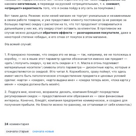
назовем
негативным
, в переводе на русский «отрицательным», т. к.
снижает,
«отрицает» вероятность
того, что я снова пойду в эту сеть за покупками.)
Вот такие дела. Резюме: если некий магазин не торгует уникальным и незаменимым
в своем работе товаром, и уже предоставил клиенту постоянную (а не разовую за
большую партию) скидку с расчетом на то, что тот продолжит отовариваться в
дальнейшем у них же, эту скидку стоит оставить за клиентом. В противном же
случае можно дождаться
обратного эффекта
—
разочарования покупателя
, даже в
некоторой степени «обиды», и его отказ от покупок в этом магазине.
(На всякий случай:
1. Я прекрасно понимаю, что скидка это не вещь — так, например, ее не положишь в
коробку, — но в языке этот параметр сделки обозначается именно как предмет —
«дать \ получить скидку», «у вас есть скидка» и т. п. Масла в огонь подливают
материальные носители \ символы этого параметра — дисконтные карты, которые и
отождествляются со скидкой. (Кто читал А. Коржибского, сразу поймут, что здесь
имеет место быть патологическое отождествление предмета и ценовых условий
сделки:
«карта» = «скидке», «карта выдана мне» = «скидка теперь моя», «пока карта у
меня» = «скидка должна быть моей»
).
2. Подруга мне, конечно, возразила: дескать, компания блюдёт посредством
регулирования скидок — предоставления или обрезания их — свои финансовые
интересы. Конечно, блюдёт, компания предприятие коммерческое, и создано для
получения прибыли. Но блюсти можно по-разному, не отталкивая от себя клиентов.)
24
комментария
сначала старые
сначала новые