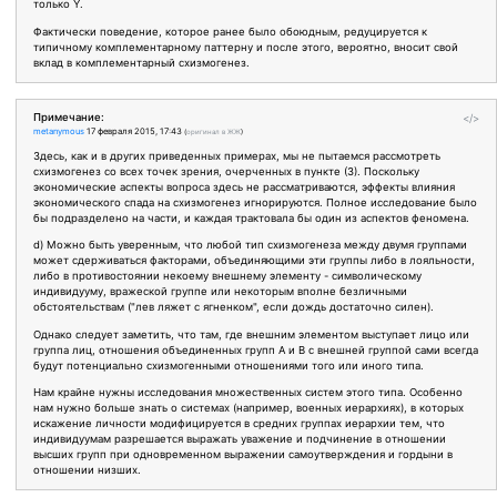
только Y.
Фактически поведение, которое ранее было обоюдным, редуцируется к
типичному комплементарному паттерну и после этого, вероятно, вносит свой
вклад в комплементарный схизмогенез.
Примечание:
</>
metanymous
17 февраля 2015, 17:43
(
оригинал в ЖЖ
)
Здесь, как и в других приведенных примерах, мы не пытаемся рассмотреть
схизмогенез со всех точек зрения, очерченных в пункте (3). Поскольку
экономические аспекты вопроса здесь не рассматриваются, эффекты влияния
экономического спада на схизмогенез игнорируются. Полное исследование было
бы подразделено на части, и каждая трактовала бы один из аспектов феномена.
d) Можно быть уверенным, что любой тип схизмогенеза между двумя группами
может сдерживаться факторами, объединяющими эти группы либо в лояльности,
либо в противостоянии некоему внешнему элементу - символическому
индивидууму, вражеской группе или некоторым вполне безличными
обстоятельствам ("лев ляжет с ягненком", если дождь достаточно силен).
Однако следует заметить, что там, где внешним элементом выступает лицо или
группа лиц, отношения объединенных групп А и В с внешней группой сами всегда
будут потенциально схизмогенными отношениями того или иного типа.
Нам крайне нужны исследования множественных систем этого типа. Особенно
нам нужно больше знать о системах (например, военных иерархиях), в которых
искажение личности модифицируется в средних группах иерархии тем, что
индивидуумам разрешается выражать уважение и подчинение в отношении
высших групп при одновременном выражении самоутверждения и гордыни в
отношении низших.