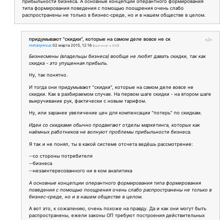
прибыльности бизнеса. А основные концепции оперантного формирования
типа формирования поведения с помощью поощрения очень слабо
распространены не только в бизнес-среде, но и в нашем обществе в целом.
придумывают "скидки", которые на самом деле вовсе не ск
</>
metanymous
02 марта 2015, 12:16
(
оригинал в ЖЖ
)
Бизнесмены (владельцы бизнеса) вообще не любят давать скидки, так как
скидка - это упущенная прибыль.
Ну, так понятно.
И тогда они придумывают "скидки", которые на самом деле вовсе не
скидки. Как в разбираемом случае. На первом шаге скидки - на втором шаге
выкручивание рук, фактически с новым тарифом.
Ну, или заранее увеличение цен для компенсации "потерь" по скидкам.
Идеи со скидками обычно продвигают отделы маркетинга, которых как
наёмных работников не волнуют проблемы прибыльности бизнеса.
Я так и не понял, ты в какой системе отсчета ведёшь рассмотрение:
--со стороны потребителя
--бизнеса
--незаинтересованного ни в ком аналитика
А основные концепции оперантного формирования типа формирования
поведения с помощью поощрения очень слабо распространены не только в
бизнес-среде, но и в нашем обществе в целом.
А вот это, к сожалению, очень похоже на правду. Да и как они могут быть
распространены, ежели законы ОП требуют построения действительных