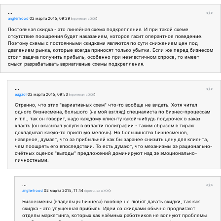
...
</>
anglerhood
02 марта 2015, 09:29
(
оригинал в ЖЖ
)
Постоянная скидка - это линейная схема подкрепления. И при такой схеме
отсутствие поощрения будет наказанием, которое гасит оперантное поведение.
Поэтому схемы с постоянными скидками являются по сути снижением цен под
давлением рынка, которые всегда приносят только убытки. Если же перед бизнесом
стоит задача получить прибыль, особенно при неэластичном спросе, то имеет
смысл разрабатывать вариативные схемы подкрепления.
...
</>
eugzol
02 марта 2015, 09:53
(
оригинал в ЖЖ
)
Странно, что этих "вариативных схем" что-то вообще не видать. Хотя читал
одного бизнесмена, большого (на мой взгляд) специалиста по бизнес-процессам
и т.п., так он говорит, надо каждому клиенту какой-нибудь подарочек в заказ
класть (он оказывал услуги в области полиграфии - таким образом в тираж
докладывал какую-то приятную мелочь). Но большинство бизнесменов,
наверное, думает, что ээ прибыльней как бы заранее снизить цену для клиента,
чем поощрять его впоследствии. То есть думают, что механизмы ээ рационально-
счётных оценок "выгоды" предложений доминируют над ээ эмоционально-
личностными.
...
</>
anglerhood
02 марта 2015, 11:44
(
оригинал в ЖЖ
)
Бизнесмены (владельцы бизнеса) вообще не любят давать скидки, так как
скидка - это упущенная прибыль. Идеи со скидками обычно продвигают
отделы маркетинга, которых как наёмных работников не волнуют проблемы