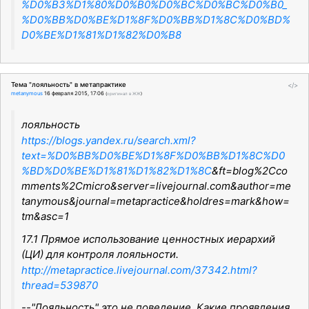
%D0%B3%D1%80%D0%B0%D0%BC%D0%BC%D0%B0_
%D0%BB%D0%BE%D1%8F%D0%BB%D1%8C%D0%BD%
D0%BE%D1%81%D1%82%D0%B8
Тема "лояльность" в метапрактике
</>
metanymous
16 февраля 2015, 17:06
(
оригинал в ЖЖ
)
лояльность
https://blogs.yandex.ru/search.xml?
text=%D0%BB%D0%BE%D1%8F%D0%BB%D1%8C%D0
%BD%D0%BE%D1%81%D1%82%D1%8C
&ft=blog%2Cco
mments%2Cmicro&server=livejournal.com&author=me
tanymous&journal=metapractice&holdres=mark&how=
tm&asc=1
17.1 Прямое использование ценностных иерархий
(ЦИ) для контроля лояльности.
http://metapractice.livejournal.com/37342.html?
thread=539870
--"Лояльность" это не поведение. Какие проявления