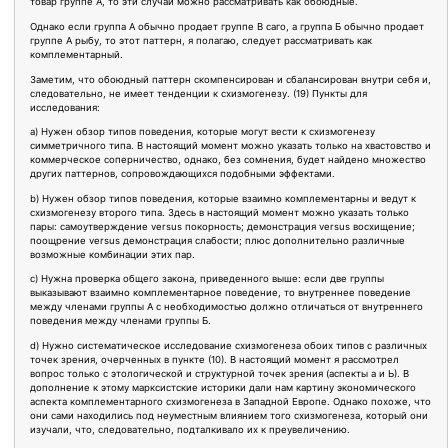
товар группе А, то эти случаи можно рассматривать как обоюдные.
Однако если группа А обычно продает группе B саго, а группа Б обычно продает
группе А рыбу, то этот паттерн, я полагаю, следует рассматривать как
комплементарный.
Заметим, что обоюдный паттерн скомпенсирован и сбалансирован внутри себя и,
следовательно, не имеет тенденции к схизмогенезу. (19) Пункты для
исследования:
a) Нужен обзор типов поведения, которые могут вести к схизмогенезу
симметричного типа. В настоящий момент можно указать только на хвастовство и
коммерческое соперничество, однако, без сомнения, будет найдено множество
других паттернов, сопровождающихся подобными эффектами.
b) Нужен обзор типов поведения, которые взаимно комплементарны и ведут к
схизмогенезу второго типа. Здесь в настоящий момент можно указать только
пары: самоутверждение versus покорность; демонстрация versus восхищение;
поощрение versus демонстрация слабости; плюс дополнительно различные
возможные комбинации этих пар.
c) Нужна проверка общего закона, приведенного выше: если две группы
выказывают взаимно комплементарное поведение, то внутреннее поведение
между членами группы А с необходимостью должно отличаться от внутреннего
поведения между членами группы Б.
d) Нужно систематическое исследование схизмогенеза обоих типов с различных
точек зрения, очерченных в пункте (10). В настоящий момент я рассмотрел
вопрос только с этологической и структурной точек зрения (аспекты а и Ь). В
дополнение к этому марксистские историки дали нам картину экономического
аспекта комплементарного схизмогенеза в Западной Европе. Однако похоже, что
они сами находились под неуместным влиянием того схизмогенеза, который они
изучали, что, следовательно, подталкивало их к преувеличению.