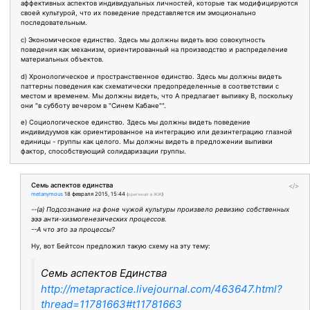
аффективных аспектов индивидуальных личностей, которые так модифицируются
своей культурой, что их поведение представляется им эмоционально
последовательным.
c) Экономическое единство. Здесь мы должны видеть всю совокупность
поведения как механизм, ориентированный на производство и распределение
материальных объектов.
d) Хронологическое и пространственное единство. Здесь мы должны видеть
паттерны поведения как схематически предопределенные в соответствии с
местом и временем. Мы должны видеть, что А предлагает выпивку В, поскольку
они "в субботу вечером в "Синем Кабане"".
e) Социологическое единство. Здесь мы должны видеть поведение
индивидуумов как ориентированное на интеграцию или дезинтеграцию глазной
единицы - группы как целого. Мы должны видеть в предложении выпивки
фактор, способствующий солидаризации группы.
Семь аспектов единства
</>
metanymous
18 февраля 2015, 15:44
(
оригинал в ЖЖ
)
--(а) Подсознание на фоне чужой культуры произвело ревизию собственных
эээ анти-хизмогенезических процессов.
--А что это за процессы?
Ну, вот Бейтсон предложил такую схему на эту тему:
Семь аспектов Единства
http://metapractice.livejournal.com/463647.html?
thread=11781663#t11781663