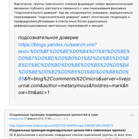
Фактически, группы гомогенного слияния формирует нейро-физиологический
механизм глубокого раппорта и связанного с ним переживания феномена
"подсознательного доверия". Как мы неоднократно указывали, иррационально
переживаемое "подсознательное доверие" имеет спонтанную тенденцию к
превращению/сублимацию в спектр иных более рационально
дифференцированных ментальных переживаний и эмоций:
подсознательное доверие
https://blogs.yandex.ru/search.xml?
text=%D0%BF%D0%BE%D0%B4%D1%81%D0%BE%
D0%B7%D0%BD%D0%B0%D1%82%D0%B5%D0%B
B%D1%8C%D0%BD%D0%BE%D0%B5%20%D0%B4
%D0%BE%D0%B2%D0%B5%D1%80%D0%B8%D0%
B5
&ft=blog%2Ccomments%2Cmicro&server=livejo
urnal.com&author=metanymous&holdres=mark&h
ow=tm&asc=1
(Социальные проекции индивидуальных ценностей в гомо
</>
metanymous
17 февраля 2015, 17:38
(
оригинал в ЖЖ
)
http://openmeta.livejournal.com/155729.html?thread=2465873#t2465873
(Социальные проекции индивидуальных ценностей в гомогенных группах)
(4) В дополнение к изучению поведения членов гомогенной группы со всех этих