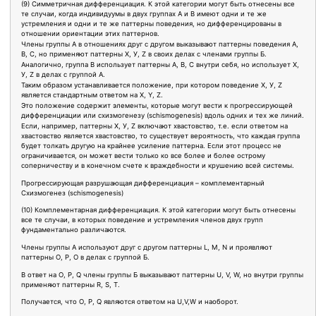
(9) Симметричная дифференциация. К этой категории могут быть отнесены все
те случаи, когда индивидуумы в двух группах A и В имеют одни и те же
устремления и одни и те же паттерны поведения, но дифференцированы в
отношении ориентации этих паттернов.
Члены группы А в отношениях друг c другом выказывают паттерны поведения А,
В, С, но применяют паттерны X, У, Z в своих делах с членами группы Б.
Аналогично, группа В использует паттерны А, В, С внутри себя, но использует X,
У, Z в делах с группой А.
Таким образом устанавливается положение, при котором поведение X, У, Z
является стандартным ответом на X, Y, Z.
Это положение содержит элементы, которые могут вести к прогрессирующей
дифференциации или схизмогенезу (schismogenesis) вдоль одних и тех же линий.
Если, например, паттерны X, У, Z включают хвастовство, т.е. если ответом на
хвастовство является хвастовство, то существует вероятность, что каждая группа
будет толкать другую на крайнее усиление паттерна. Если этот процесс не
ограничивается, он может вести только ко все более и более острому
соперничеству и в конечном счете к враждебности и крушению всей системы.
Прогрессирующая разрушающая дифференциация – комплементарный
Схизмогенез (schismogenesis)
(10) Комплементарная дифференциация. К этой категории могут быть отнесены
все те случаи, в которых поведение и устремления членов двух групп
фундаментально различаются.
Члены группы А используют друг с другом паттерны L, М, N и проявляют
паттерны О, Р, О в делах с группой Б.
В ответ на О, Р, Q члены группы Б выказывают паттерны U, V, W, но внутри группы
применяют паттерны R, S, Т.
Получается, что О, Р, Q являются ответом на U,V,W и наоборот.