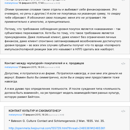
metanymous
16 февраля 2015, 17:40
(
оригинал в ЖЖ
)
(Этими громкими словами такие отделы и выбивают себе финансирование. Это
очевидно, но речь о другом.) А если не покупаешь на указанную сумму, то скидку
тебе обрезают. Я обозначил свою позицию: меня это не устраивает. Не
применительно к алкоголю, а принципиально.
Потому, что требование соблюдения уровня покупок является «наказанием» - так
субъективно переживается. Хотя бы по тому, что такое требование является
принуждением. Даже лояльный клиент, даже клиент без ограничения личных
финансов, даже клиент спонтанно запланировавший возобновление достигнутого
уровня продаж – во всех этих случаях субъекты получат что-то вроде «полярного
импульса»/полярной реакции (как это называют в НЛП) сделать все наоборот.
Контакт между «культурой» покупателей и к. продавцов
</>
metanymous
17 февраля 2015, 16:24
(
оригинал в ЖЖ
)
Допустим, я потратился в их фирме. Потратился навсегда, и они мне эти деньги не
вернут. Взамен было бы симметрично, если бы и скидку мне предоставили тоже
навсегда.
А я все думаю про определение лояльности. И после суждения типа «лояльность
должна быть взаимной», на ум приходит модель взаимодействия разных культур,
которую развил Бейтсон.
КОНТАКТ КУЛЬТУР И СХИЗМОГЕНЕЗ*
</>
metanymous
17 февраля 2015, 16:26
(
оригинал в ЖЖ
)
* Bateson G. Culture Contact and Schismogenesis // Man. 1935. Vol. 35.
http://openmeta.livejournal.com/155729.html?thread=2465361#t2465361