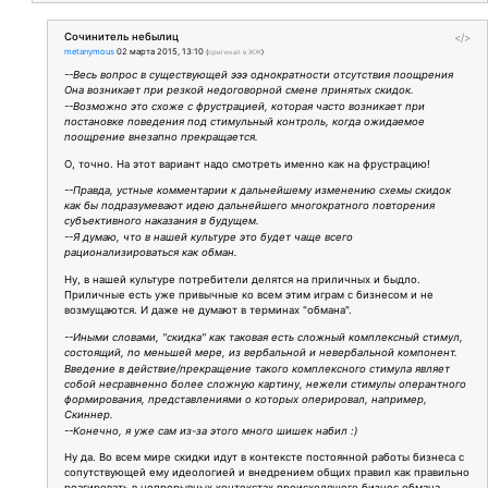
Сочинитель небылиц
</>
metanymous
02 марта 2015, 13:10
(
оригинал в ЖЖ
)
--Весь вопрос в существующей эээ однократности отсутствия поощрения
Она возникает при резкой недоговорной смене принятых скидок.
--Возможно это схоже с фрустрацией, которая часто возникает при
постановке поведения под стимульный контроль, когда ожидаемое
поощрение внезапно прекращается.
О, точно. На этот вариант надо смотреть именно как на фрустрацию!
--Правда, устные комментарии к дальнейшему изменению схемы скидок
как бы подразумевают идею дальнейшего многократного повторения
субъективного наказания в будущем.
--Я думаю, что в нашей культуре это будет чаще всего
рационализироваться как обман.
Ну, в нашей культуре потребители делятся на приличных и быдло.
Приличные есть уже привычные ко всем этим играм с бизнесом и не
возмущаются. И даже не думают в терминах "обмана".
--Иными словами, "скидка" как таковая есть сложный комплексный стимул,
состоящий, по меньшей мере, из вербальной и невербальной компонент.
Введение в действие/прекращение такого комплексного стимула являет
собой несравненно более сложную картину, нежели стимулы оперантного
формирования, представлениями о которых оперировал, например,
Скиннер.
--Конечно, я уже сам из-за этого много шишек набил :)
Ну да. Во всем мире скидки идут в контексте постоянной работы бизнеса с
сопутствующей ему идеологией и внедрением общих правил как правильно
реагировать в непрерывных контекстах происходящего бизнес обмана.