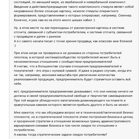
состоящий, по меньшей мере, из вербальной и невербальной компонент.
Введение в действие/прекращение такого комплексного стимула являет собой
несравненно более сложную картину, нежели стимулы оперантного
формирования, представлениями о которых оперировал, например, Скиннер.
Конечно, я уже сам из-за этого много шишек набил :)
Ну. в этом месте ты эээ переходишь от рассмотрения картины в системе
отсчета, связанной с субъектом-потребителем, к системе отсчета, связанной
с продавцом и далее с рынком.
А я с самого начала писал с точки зрения продавца, как классово мне близкой
:)
При этом нигде не проверена и не доказана со стороны потребителей
гипотеза, в которой система/сообщество потребителей может быть в
несхизмогенных отношениях с сообществом предпринимателей
Я считаю, что в большинстве случаев отношения предпринимателей и
покупателей - это игра с нулевой суммой. И даже в редких случаях, когда это
не так, например, экономия масштаба при увеличении количества
реализованной продукции, предприниматель будет стремиться оставить всё
себе.
вот, предприниматели предприимчиво доказывают, что они никому ничего не
должны в своей предпринимательской свободе и творчестве самовыражения
При той модели ублюдочного капитализма доминирующего на планете и
краеугольным камнем которого является прибыль другого и быть не может.
Мне кажется, что мы обсуждаем вопрос не в технической/тактической бизнес
плоскости, но в стратегической плоскости этики построения бизнеса в целом,
и прозрачной стратегии в отношении возможных границ административного
варьирования схемами бизнеса в том числе скидок по отношению к
потребителю.
А каковы тогда стратегические задачи скидок потребителям?