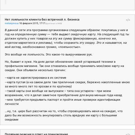
Нет лояльности клиента без встречной л. бизнеса
</>
metanymous
16 февраля 2015, 17:17
(
оригинал в ЖЖ
)
В данной сети эта программа организована следующим образом: покупаешь у них в
год на определенную сумму — тебе выдают скидочную карту. На следующий год ты
должен купить у них товаров на эту же сумму (фиксированную, конечно же,
отделом маркетинга и рекламы), чтобы сохранить эту скидку. Это и называется, на
мой взгляд, необоснованно громко, «лояльностью»
.
Это вообще не лояльность. Это какое-то выкручивание рук.
Но, бывает и хуже. На днях делал обновление своей устаревшей техники в
профильном магазине. Так они отказались вообще принимать мою/свою карту на
скидки. Они объявили несколько причин:
--карта не зарегистрирована в их системе
--карта пустая (а на самом деле там приличные скидки, бережно накопленные мною
за много много лет по крохам и по крупному)
--такой карты они вообще не выпускали – типа она устарела – при моем
возражении, что я делал заметное приобретение для внука меньше года назад
--мне требуется предъявить паспорт и пройти иные проверки идентификации
личности
…ну, т.е. цирк был рассчитан на то, чтобы спровоцировать меня на скандал, что
дало бы им возможность аннулировать столь вредную им карту с большими
скидками
Полярная реакция в ответ на принуждение
</>