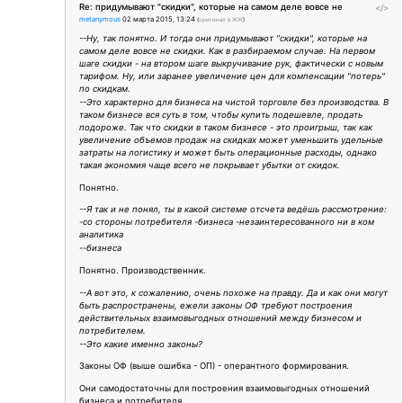
Re: придумывают "скидки", которые на самом деле вовсе не
</>
metanymous
02 марта 2015, 13:24
(
оригинал в ЖЖ
)
--Ну, так понятно. И тогда они придумывают "скидки", которые на
самом деле вовсе не скидки. Как в разбираемом случае. На первом
шаге скидки - на втором шаге выкручивание рук, фактически с новым
тарифом. Ну, или заранее увеличение цен для компенсации "потерь"
по скидкам.
--Это характерно для бизнеса на чистой торговле без производства. В
таком бизнесе вся суть в том, чтобы купить подешевле, продать
подороже. Так что скидки в таком бизнесе - это проигрыш, так как
увеличение объемов продаж на скидках может уменьшить удельные
затраты на логистику и может быть операционные расходы, однако
такая экономия чаще всего не покрывает убытки от скидок.
Понятно.
--Я так и не понял, ты в какой системе отсчета ведёшь рассмотрение:
-со стороны потребителя -бизнеса -незаинтересованного ни в ком
аналитика
--бизнеса
Понятно. Производственник.
--А вот это, к сожалению, очень похоже на правду. Да и как они могут
быть распространены, ежели законы ОФ требуют построения
действительных взаимовыгодных отношений между бизнесом и
потребителем.
--Это какие именно законы?
Законы ОФ (выше ошибка - ОП) - оперантного формирования.
Они самодостаточны для построения взаимовыгодных отношений
бизнеса и потребителя.