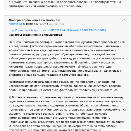
e) Нужно что-то знать о появлении обоюдного поведения в преимущественно
симметричных или комплементарных отношениях.
Факторы ограничения схизмогенеза
</>
metanymous
17 февраля 2015, 17:42
(
оригинал в ЖЖ
)
http://openmeta.livejournal.com/155729.html?thread=2466897#t2466897
Факторы ограничения схизмогенеза
(12) Ограничивающие факторы. Важнее любых вышеупомянутых проблем для нас
исследование факторов, ограничивающих оба типа схизмогенеза. В настоящий
момент европейские нации далеко зашли в симметричном схизмогенезе и
готовы вцепиться друг другу в горло. Одновременно внутри каждой нации
наблюдается растущая враждебность между различными социальными стратами
- симптомы комплементарного схизмогенеза. В равной степени в странах,
которыми правят новые диктатуры, мы можем наблюдать ранние стадии
комплементарного схизмогенеза, когда поведение окружающих подталкивает
диктатора к еще большей гордыне и самоутверждению.
Настоящая статья посвящена скорее выдвижению проблем и направлений
исследования, нежели констатации ответов, однако в ней могут быть сделаны
пробные предложения касательно факторов, контролирующих схизмогенез:
a) Вполне возможно, что никакие здоровые уравновешенные отношения между
группами не являются ни чисто симметричными, ни чисто комплементарными,
но каждое такое отношение содержит элементы обоих типов. Можно легко
поместить отношения в ту или другую категорию согласно доминирующему в них
акценту, но существует возможность, что очень небольшая примесь
комплементарного поведения в симметричных отношениях или очень
небольшая примесь симметричного поведения в комплементарных отношениях
многое даст для стабилизации ситуации. Примеры этого вида стабилизации
общеизвестны. Сквайр (помещик) находится в преимущественно