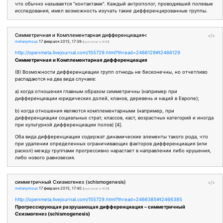
что обычно называется "контактами". Каждый антрополог, проводивший полевые
исследования, имел возможность изучать такие дифференцированные группы.
Симметричная и Комплементарная дифференциация<
</>
metanymous
17 февраля 2015, 17:39
(
оригинал в ЖЖ
)
http://openmeta.livejournal.com/155729.html?thread=2466129#t2466129
Симметричная и Комплементарная дифференциация
(8) Возможности дифференциации групп отнюдь не бесконечны, но отчетливо
распадаются на два вида случаев:
а) когда отношения главным образом симметричны (например при
дифференциации юридических долей, кланов, деревень и наций в Европе);
b) когда отношения являются комплементарными (например, при
дифференциации социальных страт, классов, каст, возрастных категорий и иногда
при культурной дифференциации полов) [4].
Оба вида дифференциации содержат динамические элементы такого рода, что
при удалении определенных ограничивающих факторов дифференциация (или
раскол) между группами прогрессивно нарастает в направлении либо крушения,
либо нового равновесия.
симметричный Схизмогенез (schismogenesis)
</>
metanymous
17 февраля 2015, 17:40
(
оригинал в ЖЖ
)
http://openmeta.livejournal.com/155729.html?thread=2466385#t2466385
Прогрессирующая разрушающая дифференциация – симметричный
Схизмогенез (schismogenesis)