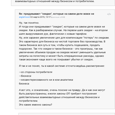
взаимовыгодных отношений между бизнесом и потребителем.
Re: придумывают "скидки", которые на самом деле вовсе не
</>
anglerhood
02 марта 2015, 13:17
(
оригинал в ЖЖ
)
Ну, так понятно.
И тогда они придумывают "скидки", которые на самом деле вовсе не
скидки. Как в разбираемом случае. На первом шаге скидки - на втором
шаге выкручивание рук, фактически с новым тарифом.
Ну, или заранее увеличение цен для компенсации "потерь" по скидкам.
Это характерно для бизнеса на чистой торговле без производства. В
таком бизнесе вся суть в том, чтобы купить подешевле, продать
подороже. Так что скидки в таком бизнесе - это проигрыш, так как
увеличение объемов продаж на скидках может уменьшить удельные
затраты на логистику и может быть операционные расходы, однако
такая экономия чаще всего не покрывает убытки от скидок.
Я так и не понял, ты в какой системе отсчета ведёшь рассмотрение:
--со стороны потребителя
--бизнеса
--незаинтересованного ни в ком аналитика
бизнеса
А вот это, к сожалению, очень похоже на правду. Да и как они могут
быть распространены, ежели законы ОП требуют построения
действительных взаимовыгодных отношений между бизнесом и
потребителем.
Это какие именно законы?