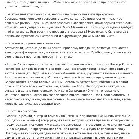
Еще один тренд цивилизации - «У меня все ок!». Хорошая мина при плохой игре
утомляет дальше некуда.
- Бесконечная улыбка на лице, надпись на лице «у меня все прекрасно»,
бессмысленно хорошее настроение, даже когда тебе невыносимо плохо - вот
основные рычаги нервных срывов современного человека. Даже термин такой есть -
«улыбающаяся депрессия», - уверена Ольга Меженина. - Если круг общения требует,
чтобы ты всегда был весел, не пора ли его разорвать? Невозможно быть всегда в
одинаково прекрасном настроении и окружающие должны это понимать.
4. Чрезмерно привязаны к машинам
Автомобили, которые должны решать проблему опозданий, зачастую становятся
еще одним фактором раздражения, а затем и усталости. Пробки, выводящие нас из
себя, лишают нас тонны нервов. И не только.
- Автомобили - провокаторы гиподинамии, - считает к.м.н., невролог Виктор Косс. -
Напряженная поза за рулем, в которой мы находимся порой часами, провоцирует
застой в мышцах. Нарушается кровоснабжение мозга, ухудшается внимание и память.
А потом мы приезжаем на работу и садимся в той же позе перед компьютером.
Слабая осанка, неработающие мышцы - организм устает жить постоянно в одной
позе и от этого возникают ноющие, ломающие боли. Выход прост - каждый час
вставать и делать мини-зарядку. Или хотя бы каждые 40 минут, отрываясь от
монитора, плавно наклонять голову влево-вправо, вперед-назад, задерживаясь на
несколько секунд в каждом положении. То же самое можно делать и в авто, чтобы
кровь не застаивалась в мышцах шеи.
5. Постоянно в толпе
- Излишне резкий, быстрый темп жизни, вечный бег, постоянная мысль «как бы не
опоздать» - еще один фактор раздражения, который может привести к депрессии, -
предупреждает психолог. - Мы даже не замечаем, что разучились медленно ходить
- и в выходные, на прогулках нас обгоняют бесконечно куда-то спешащие люди.
Поэтому и важно каждый день выделить себя хотя бы полчаса, а лучше час, чтобы
ощутить плавное течение жизни, хотя попытаться замедлить собственный бег.