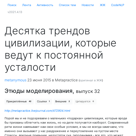
Поиск
Лента
Активность
Cписок тем
Новости
ЖЖ
CodeNLP
v2021.4.13
Десятка трендов
цивилизации, которые
ведут к постоянной
усталости
metanymous
23 июня 2015
в Metapractice
(
оригинал в ЖЖ
)
Этюды моделирования,
выпуск 32
Прикреплённые
Ссылки
Внешние
Цитируется
42
1
2
0
http://metapractice.livejournal.com/472904.html
Порой мы и не подозреваем о маленьких «подарках» цивилизации, которые вроде
бы призваны облегчить нам жизнь, но на деле получается наоборот. Современный
ритм жизни навязывает нам свои особые условия, и мы не всегда замечаем, что
именно они вызывают у нас раздражение и переутомление на пустом месте
Стрессы, вредные привычки, недостаток сна, гиподинамия - все это, что может