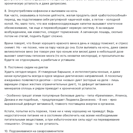
хроническую усталость и даже депрессию.
8. Злоупотребляем кофеином и выпиваем на ночь
Как часто, оказываясь в полном цейтноте, желая продлить свой «работоспособный»
период, мы подстегиваем себя регулярной чашечкой кофе, а летом – холодной
колой. Но, мало того, что все кофеиносодержащие напитки вызывают клеточное
обезвоживание, так еще и перевозбуждают нервную систему. А за каждым
возбуждением, как известно, следует торможение. А загнанную лошадь, сколько
потом не стегай, поднять будет сложно.
Врачи говорят, что бокал хорошего красного вина в день и сердцу поможет, и стресс
снимет. Но - не позже, чем за пару часов до сна. Если выпивать на ночь, даже самое
великолепное вино (не говоря уже про коньяк или виски) даже в небольшой дозе
вызовет симптомы гипоксии мозга (то есть нехватки кислорода), и просыпаться вы
будете не отдохнувшим, а разбитым и уставшим.
9. Постоянно сидим на диетах
Худеть сегодня модно. И гламурные барышни, и интеллектуалы-юноши, и даже
качки-культуристы всегда в курсе модных диетических направлений. А поскольку
ежедневно появляются десятки – сотни «новых» диет (которые на деле - лишь
вариации старых жестких ограничительных диет), то дефицит витаминов и
минералов сплошь и рядом приводит к хронической усталости.
- Особенно грешат этими популярные белковые диеты - типа «Кремлевки», Аткинса,
Дюкана и им подобные, - предупреждает Людмила Денисенко. - В них - ярко
выраженный дефицит витамина В, главного поставщика энергии в организм.
Кстати, попытки есть пореже, тоже ни к чему хорошему не приведут. Ведь
недостаточное питание не в состоянии обеспечить нас всеми необходимыми
питательными веществами, а при избыточном все силы идут на переваривание
«лишнего». Отсюда - та же усталость.
10. Подсаживаемся на сахарозаменители