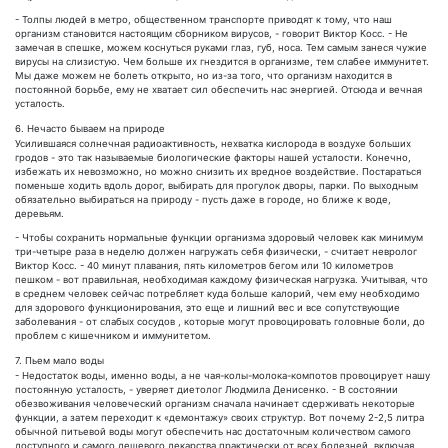
- Толпы людей в метро, общественном транспорте приводят к тому, что наш
организм становится настоящим сборником вирусов, - говорит Виктор Косс. - Не
замечая в спешке, можем коснуться руками глаз, губ, носа. Тем самым занеся чужие
вирусы на слизистую. Чем больше их гнездится в организме, тем слабее иммунитет.
Мы даже можем не болеть открыто, но из-за того, что организм находится в
постоянной борьбе, ему не хватает сил обеспечить нас энергией. Отсюда и вечная
усталость.
6. Нечасто бываем на природе
Усилившаяся солнечная радиоактивность, нехватка кислорода в воздухе больших
гродов - это так называемые биологические факторы нашей усталости. Конечно,
избежать их невозможно, но можно снизить их вредное воздействие. Постараться
поменьше ходить вдоль дорог, выбирать для прогулок дворы, парки. По выходным
обязательно выбираться на природу - пусть даже в городе, но ближе к воде,
деревьям.
- Чтобы сохранить нормальные функции организма здоровый человек как минимум
три-четыре раза в неделю должен нагружать себя физически, - считает невролог
Виктор Косс. - 40 минут плавания, пять километров бегом или 10 километров
пешком - вот правильная, необходимая каждому физическая нагрузка. Учитывая, что
в среднем человек сейчас потребляет куда больше калорий, чем ему необходимо
для здорового функционирования, это еще и лишний вес и все сопутствующие
заболевания - от слабых сосудов , которые могут провоцировать головные боли, до
проблем с кишечником и иммунитетом.
7. Пьем мало воды
- Недостаток воды, именно воды, а не чая-колы-молока-компотов провоцирует нашу
постоянную усталость, - уверяет диетолог Людмила Денисенко. - В состоянии
обезвоживания человеческий организм сначала начинает сдерживать некоторые
функции, а затем переходит к «демонтажу» своих структур. Вот почему 2-2,5 литра
обычной питьевой воды могут обеспечить нас достаточным количеством самого
доступного и самого дешевого лекарства практически от всех болезней, включая