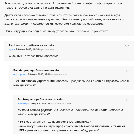
Это рекомендация не поможет. И при отключённом телефоне сформированное
невротическое ожидание не даст отдохнуть.
Дайте себе слово не думать о том, что кто-то сейчас позвонит. Ведь вы всегда
сможете сами перезвонить через час. Этот момент расслабления, отключения от
дел очень важен - именно так мы помогаем психике не перегореть.
Эти инструкции по рациональному управлению неврозом не работают.
Re: Невроз пребывания онлайн
</>
agens
29 июня 2015, 06:01
(
оригинал в ЖЖ
)
А как нужно управлять неврозом?
Re: Невроз пребывания онлайн
</>
metanymous
29 июня 2015, 07:10
(
оригинал в ЖЖ
)
Лучший способ управления неврозом - радикальное лечение невроза!А чего с
ним цацкаться?
Re: Невроз пребывания онлайн
</>
zoroastp
17 февраля 2018, 18:56
(
оригинал в ЖЖ
)
Лучший способ управления неврозом - радикальное лечение невроза!А
чего с ним цацкаться?
Что имеется ввиду под неврозом в метапрактике?
Какие могут быть ээ меры профилактики? Метамоделирование и техники
НЛП в разных количества применительно себе/другим?