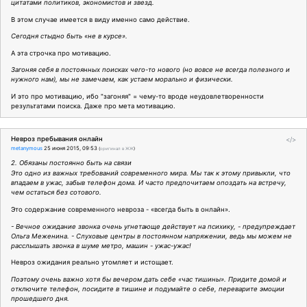
цитатами политиков, экономистов и звезд.
В этом случае имеется в виду именно само действие.
Сегодня стыдно быть «не в курсе».
А эта строчка про мотивацию.
Загоняя себя в постоянных поисках чего-то нового (но вовсе не всегда полезного и
нужного нам), мы не замечаем, как устаем морально и физически.
И это про мотивацию, ибо "загоняя" = чему-то вроде неудовлетворенности
результатами поиска. Даже про мета мотивацию.
Невроз пребывания онлайн
</>
metanymous
25 июня 2015, 09:53
(
оригинал в ЖЖ
)
2. Обязаны постоянно быть на связи
Это одно из важных требований современного мира. Мы так к этому привыкли, что
впадаем в ужас, забыв телефон дома. И часто предпочитаем опоздать на встречу,
чем остаться без сотового.
Это содержание современного невроза - «всегда быть в онлайн».
- Вечное ожидание звонка очень угнетающе действует на психику, - предупреждает
Ольга Меженина. - Слуховые центры в постоянном напряжении, ведь мы можем не
расслышать звонка в шуме метро, машин - ужас-ужас!
Невроз ожидания реально утомляет и истощает.
Поэтому очень важно хотя бы вечером дать себе «час тишины». Придите домой и
отключите телефон, посидите в тишине и подумайте о себе, переварите эмоции
прошедшего дня.