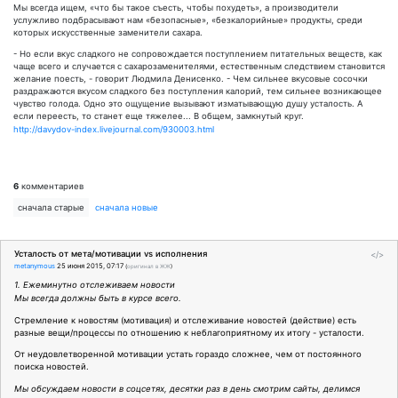
Мы всегда ищем, «что бы такое съесть, чтобы похудеть», а производители
услужливо подбрасывают нам «безопасные», «безкалорийные» продукты, среди
которых искусственные заменители сахара.
- Но если вкус сладкого не сопровождается поступлением питательных веществ, как
чаще всего и случается с сахарозаменителями, естественным следствием становится
желание поесть, - говорит Людмила Денисенко. - Чем сильнее вкусовые сосочки
раздражаются вкусом сладкого без поступления калорий, тем сильнее возникающее
чувство голода. Одно это ощущение вызывают изматывающую душу усталость. А
если переесть, то станет еще тяжелее... В общем, замкнутый круг.
http://davydov-index.livejournal.com/930003.html
6
комментариев
сначала старые
сначала новые
Усталость от мета/мотивации vs исполнения
</>
metanymous
25 июня 2015, 07:17
(
оригинал в ЖЖ
)
1. Ежеминутно отслеживаем новости
Мы всегда должны быть в курсе всего.
Стремление к новостям (мотивация) и отслеживание новостей (действие) есть
разные вещи/процессы по отношению к неблагоприятному их итогу - усталости.
От неудовлетворенной мотивации устать гораздо сложнее, чем от постоянного
поиска новостей.
Мы обсуждаем новости в соцсетях, десятки раз в день смотрим сайты, делимся