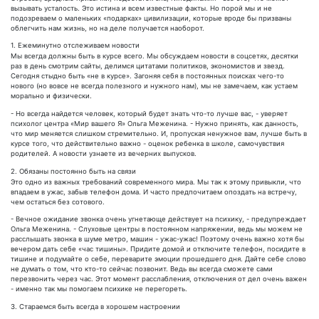
вызывать усталость. Это истина и всем известные факты. Но порой мы и не
подозреваем о маленьких «подарках» цивилизации, которые вроде бы призваны
облегчить нам жизнь, но на деле получается наоборот.
1. Ежеминутно отслеживаем новости
Мы всегда должны быть в курсе всего. Мы обсуждаем новости в соцсетях, десятки
раз в день смотрим сайты, делимся цитатами политиков, экономистов и звезд.
Сегодня стыдно быть «не в курсе». Загоняя себя в постоянных поисках чего-то
нового (но вовсе не всегда полезного и нужного нам), мы не замечаем, как устаем
морально и физически.
- Но всегда найдется человек, который будет знать что-то лучше вас, - уверяет
психолог центра «Мир вашего Я» Ольга Меженина. - Нужно принять, как данность,
что мир меняется слишком стремительно. И, пропуская ненужное вам, лучше быть в
курсе того, что действительно важно - оценок ребенка в школе, самочувствия
родителей. А новости узнаете из вечерних выпусков.
2. Обязаны постоянно быть на связи
Это одно из важных требований современного мира. Мы так к этому привыкли, что
впадаем в ужас, забыв телефон дома. И часто предпочитаем опоздать на встречу,
чем остаться без сотового.
- Вечное ожидание звонка очень угнетающе действует на психику, - предупреждает
Ольга Меженина. - Слуховые центры в постоянном напряжении, ведь мы можем не
расслышать звонка в шуме метро, машин - ужас-ужас! Поэтому очень важно хотя бы
вечером дать себе «час тишины». Придите домой и отключите телефон, посидите в
тишине и подумайте о себе, переварите эмоции прошедшего дня. Дайте себе слово
не думать о том, что кто-то сейчас позвонит. Ведь вы всегда сможете сами
перезвонить через час. Этот момент расслабления, отключения от дел очень важен
- именно так мы помогаем психике не перегореть.
3. Стараемся быть всегда в хорошем настроении