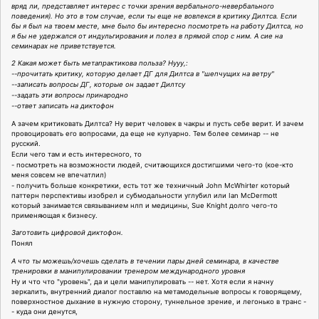
вряд ли, представляет интерес с точки зрения вербального-невербального
поведения). Но это в том случае, если ты еще не вовлекся в критику Дилтса. Если
бы я был на твоем месте, мне было бы интересно посмотреть на работу Дилтса, но
я бы не удержался от индульгирования и полез в прямой спор с ним. А сие на
семинарах не приветствуется.
2 Какая может быть метапрактикова польза? Нууу,:
--прочитать критику, которую делает ДГ для Дилтса в "шепчущих на ветру"
--записать вопросы ДГ, которые он задает Дилтсу
--задать эти вопросы принародно
--ответ записать на диктофон
А зачем критиковать Дилтса? Ну верит человек в чакры и пусть себе верит. И зачем
провоцировать его вопросами, да еще не кулуарно. Тем более семинар -- не
русский.
Если чего там и есть интересного, то
- посмотреть на возможности людей, считающихся достигшими чего-то (кое-кто
меня совсем не впечатлил)
- получить больше конкретики, есть тот же техничный John McWhirter который
паттерн перспективы изобрел и субмодальности углубил или Ian McDermott
который занимается связыванием нлп и медицины, Sue Knight долго чего-то
применяющая к бизнесу.
Заготовить цифровой диктофон.
Понял
А что ты можешь/хочешь сделать в течении пары дней семинара, в качестве
тренировки в манипулировании тренером международного уровня
Ну и что что "уровень", да и цели манипулировать -- нет. Хотя если я начну
зеркалить, внутренний диалог поставлю на метамодельные вопросы к говорящему,
поверхностное дыхание в нужную сторону, туннельное зрение, и легонько в транс -
- куда они денутся,