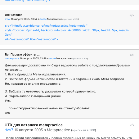
utx-каталог
</>
dvv7
16 августа 2005, 13:52
в
посте
Metapractice
(
оригинал в ЖЖ
)
src="http://utx.ambience.ru/img/metapractice/meta-model"
style="border: 0px solid; background-color: #cc0000; width: 30px; height: 5px; margin:
3px;"
alt="meta-model" title="meta-model">
Re: Первые эффекты ...
</>
metanymous
16 августа 2005, 13:46
в
посте
Metapractice
(
оригинал в ЖЖ
)
Для коррекции достаточно ли будет вернутся к работе с предложениями/фразами
по схеме ...
1. Взять фразу для Мета моделирования.
2. Найти все формы неточностей в тексте БЕЗ задавания к ним Мета вопросов.
Но, называя ее вполне определенно.
3. Выбрать ту неточность, раскрытие которой приоритетно.
4. Задать вопрос к выбранной форме.
Угм.
... пока откорректированный навык не станет работать?
Ага.
UTX для каталога metapractice
</>
dvv7
16 августа 2005
в Metapractice
(
оригинал в ЖЖ
)
После серии экспериментов и поиска взвешенных решений вы могли заметить, что