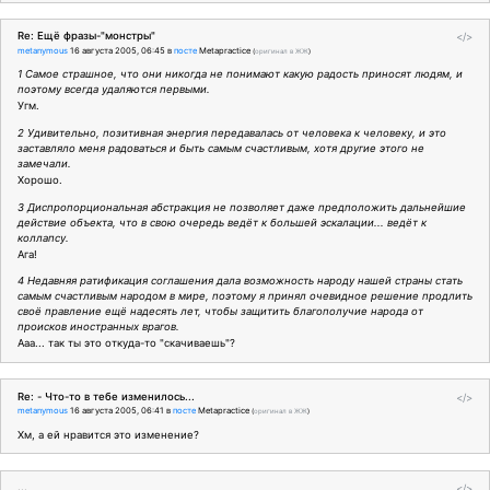
Re: Ещё фразы-"монстры"
</>
metanymous
16 августа 2005, 06:45
в
посте
Metapractice
(
оригинал в ЖЖ
)
1 Самое страшное, что они никогда не понимают какую радость приносят людям, и
поэтому всегда удаляются первыми.
Угм.
2 Удивительно, позитивная энергия передавалась от человека к человеку, и это
заставляло меня радоваться и быть самым счастливым, хотя другие этого не
замечали.
Хорошо.
3 Диспропорциональная абстракция не позволяет даже предположить дальнейшие
действие объекта, что в свою очередь ведёт к большей эскалации... ведёт к
коллапсу.
Ага!
4 Недавняя ратификация соглашения дала возможность народу нашей страны стать
самым счастливым народом в мире, поэтому я принял очевидное решение продлить
своё правление ещё надесять лет, чтобы защитить благополучие народа от
происков иностранных врагов.
Ааа... так ты это откуда-то "скачиваешь"?
Re: - Что-то в тебе изменилось...
</>
metanymous
16 августа 2005, 06:41
в
посте
Metapractice
(
оригинал в ЖЖ
)
Хм, а ей нравится это изменение?
...
</>