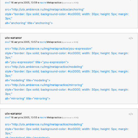
dvv7
16 августа 2005, 13:59
в
посте
Metapractice
(
оригинал в ЖЖ
)
src="http://utx.ambience.ru/img/metapractice/anchoring"
style="border: 0px solid; background-color: #cc0000; width: 30px; height: 5px; margin:
3px;"
alt="anchoring" title="anchoring">
utx-каталог
</>
dvv7
16 августа 2005, 13:57
в
посте
Metapractice
(
оригинал в ЖЖ
)
src="http://utx.ambience.ru/img/metapractice/you-expression"
style="border: 0px solid; background-color: #cc0000; width: 30px; height: 5px; margin:
3px;"
alt="you-expression" title="you-expression">
src="http://utx.ambience.ru/img/metapractice/modeling"
style="border: 0px solid; background-color: #cc0000; width: 30px; height: 5px; margin:
3px;"
alt="modeling" title="modeling">
src="http://utx.ambience.ru/img/metapractice/mirroring"
style="border: 0px solid; background-color: #cc0000; width: 30px; height: 5px; margin:
3px;"
alt="mirroring" title="mirroring">
utx-каталог
</>
dvv7
16 августа 2005, 13:55
в
посте
Metapractice
(
оригинал в ЖЖ
)
src="http://utx.ambience.ru/img/metapractice/modeling"
style="border: 0px solid; background-color: #cc0000; width: 30px; height: 5px; margin:
3px;"
alt="modeling" title="modeling">