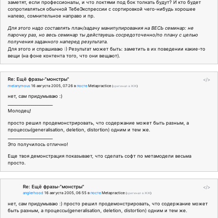
заметят, если профессионалы, и что локтями под бок толкать будут? И кто будет
сопротивляться обычной ТебеЭкспрессии с сортировкой чего-нибудь хорошее
налево, сомнительное направо и пр.
Для этого надо составлять план/задачу манипулирования на ВЕСЬ семинар: не
парочку раз, но весь семинар ты действуешь сосредоточенно/по плану с целью
получения заданного наперед результата.
Для этого и спрашиваю :) Результат может быть: заметить в их поведении какие-то
вещи (на фоне контента того, что они вещают).
Re: Ещё фразы-"монстры"
</>
metanymous
16 августа 2005, 07:26
в
посте
Metapractice
(
оригинал в ЖЖ
)
нет, сам придумываю :)
_______________________
Молодец!
просто решил продемонстрировать, что содержание может быть разным, а
процессы(generalisation, deletion, distortion) одним и тем же.
_______________________
Это получилось отлично!
Еще твоя демонстрация показывает, что сделать софт по метамодели весьма
просто.
Re: Ещё фразы-"монстры"
</>
anglerhood
16 августа 2005, 06:55
в
посте
Metapractice
(
оригинал в ЖЖ
)
нет, сам придумываю :) просто решил продемонстрировать, что содержание может
быть разным, а процессы(generalisation, deletion, distortion) одним и тем же.