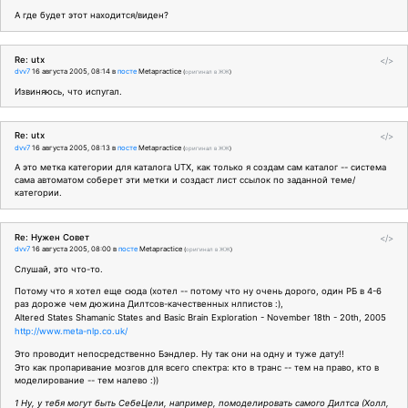
А где будет этот находится/виден?
Re: utx
</>
dvv7
16 августа 2005, 08:14
в
посте
Metapractice
(
оригинал в ЖЖ
)
Извиняюсь, что испугал.
Re: utx
</>
dvv7
16 августа 2005, 08:13
в
посте
Metapractice
(
оригинал в ЖЖ
)
А это метка категории для каталога UTХ, как только я создам сам каталог -- система
сама автоматом соберет эти метки и создаст лист ссылок по заданной теме/
категории.
Re: Нужен Совет
</>
dvv7
16 августа 2005, 08:00
в
посте
Metapractice
(
оригинал в ЖЖ
)
Слушай, это что-то.
Потому что я хотел еще сюда (хотел -- потому что ну очень дорого, один РБ в 4-6
раз дороже чем дюжина Дилтсов-качественных нлпистов :),
Altered States Shamanic States and Basic Brain Exploration - November 18th - 20th, 2005
http://www.meta-nlp.co.uk/
Это проводит непосредственно Бэндлер. Ну так они на одну и туже дату!!
Это как пропаривание мозгов для всего спектра: кто в транс -- тем на право, кто в
моделирование -- тем налево :))
1 Ну, у тебя могут быть СебеЦели, например, помоделировать самого Дилтса (Холл,