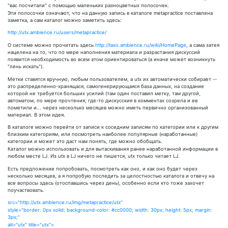
"вас посчитали" с помощью маленьких разноцветных полосочек.
Эти полосочки означают, что на данную запись в каталоге metapractice поставлена
заметка, а сам каталог можно заметить здесь:
http://utx.ambience.ru/users/metapractice/
О системе можно прочитать здесь
http://taxo.ambience.ru/wiki/HomePage
, а сама затея
нацелена на то, что по мере наполнения материала и разрастания дискуссий
появится необходимость во всем этом ориентироваться (а иначе может возникнуть
"лень искать").
Mетки ставятся вручную, любым пользователем, а utx их автоматически собирает --
это распределенно-хранящася, самогенерирующаяся база данных, на создание
которой не требуется больших усилий (там один поставил метку, там другой,
автоматом, по мере прочтения, где-то дискусския в комментах созрела и ее
пометили и... через несколько месяцев можно иметь первично организованный
материал. В этом идея.
В каталоге можно перейти от записи к соседним записям по категории или к другим
близким категориям, или посмотреть наиболее популярные (наработанные)
категории и может это даст нам понять, где можно обобщать.
Каталог можно использовать и для вытаскивания ранее наработанной информации в
любом месте LJ. Из utx в LJ ничего не пишется, utx только читает LJ.
Есть предложение попробовать, посмотреть как оно, и как оно будет через
несколько месяцев, а я попробую последить за целостностью каталога и отвечу на
все вопросы здесь (отоспавшись через день), особенно если кто тоже захочет
поучаствовать.
src="http://utx.ambience.ru/img/metapractice/utx"
style="border: 0px solid; background-color: #cc0000; width: 30px; height: 5px; margin:
3px;"
alt="utx" title="utx">