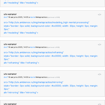
alt="modeling" title="modeling">
utx-каталог
</>
dvv7
16 августа 2005, 14:05
в
посте
Metapractice
(
оригинал в ЖЖ
)
src="http://utx.ambience.ru/img/metapractice/modeling_high mental processing"
style="border: 0px solid; background-color: #cc0000; width: 30px; height: 5px; margin:
3px;"
alt="modeling" title="modeling">
utx-каталог
</>
dvv7
16 августа 2005, 14:01
в
посте
Metapractice
(
оригинал в ЖЖ
)
src="http://utx.ambience.ru/img/metapractice/reframing"
style="border: 0px solid; background-color: #cc0000; width: 30px; height: 5px; margin:
3px;"
alt="reframing" title="reframing">
utx-каталог
</>
dvv7
16 августа 2005, 14:00
в
посте
Metapractice
(
оригинал в ЖЖ
)
src="http://utx.ambience.ru/img/metapractice/mirroring"
style="border: 0px solid; background-color: #cc0000; width: 30px; height: 5px; margin:
3px;"
alt="mirroring" title="mirroring">
utx-каталог
</>