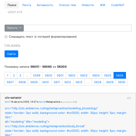
Поиск
Лента
Активность
Cписок тем
Новости
ЖЖ
CodeNLP
v2021.4.13
Просто
Сокращать текст (с потерей форматирования)
Где искать
Найти
Показаны записи
56051 - 56060
из
56300
1
2
3
…
5599
5600
5601
5602
5603
5604
5605
5606
5607
5608
5609
5610
5611
5612
5613
…
5628
5629
5630
utx-каталог
</>
dvv7
16 августа 2005, 14:07
в
посте
Metapractice
(
оригинал в ЖЖ
)
src="http://utx.ambience.ru/img/metapractice/modeling_physiology"
style="border: 0px solid; background-color: #cc0000; width: 30px; height: 5px; margin:
3px;"
alt="modeling" title="modeling">
src="http://utx.ambience.ru/img/metapractice/body_throat"
style="border: 0px solid; background-color: #cc0000; width: 30px; height: 5px; margin:
3px;"