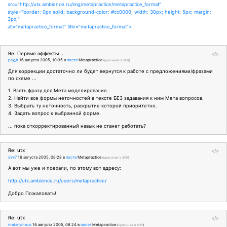
src="http://utx.ambience.ru/img/metapractice/metapractice_format"
style="border: 0px solid; background-color: #cc0000; width: 30px; height: 5px; margin:
3px;"
alt="metapractice_format" title="metapractice_format">
Re: Первые эффекты ...
</>
psy_b
16 августа 2005, 10:35
в
посте
Metapractice
(
оригинал в ЖЖ
)
Для коррекции достаточно ли будет вернутся к работе с предложениями/фразами
по схеме ...
1. Взять фразу для Мета моделирования.
2. Найти все формы неточностей в тексте БЕЗ задавания к ним Мета вопросов.
3. Выбрать ту неточность, раскрытие которой приоритетно.
4. Задать вопрос к выбранной форме.
... пока откорректированный навык не станет работать?
Re: utx
</>
dvv7
16 августа 2005, 08:28
в
посте
Metapractice
(
оригинал в ЖЖ
)
А вот мы уже и поехали, по этому вот адресу:
http://utx.ambience.ru/users/metapractice/
Добро Пожаловать!
Re: utx
</>
metanymous
16 августа 2005, 08:24
в
посте
Metapractice
(
оригинал в ЖЖ
)