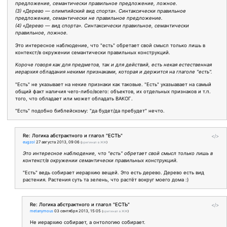
предложение, семантически правильное предложение, ложное.
(3) «Дерево — олимпийский вид спорта». Синтаксически правильное
предложение, семантически не правильное предложение.
(4) «Дерево — вид спорта». Синтаксически правильное, семантически
правильное, ложное.
Это интересное наблюдение, что "есть" обретает свой смысл только лишь в
контекст/в окружении семантически правильных конструкций.
Короче говоря как для предметов, так и для действий, есть некая естественная
иерархия обладания некими признаками, которая и держится на глаголе "есть".
"Есть" не указывает на некие признаки как таковые. "Есть" указыавает на самый
общий факт наличия чего-либо/всего: объектов, их отдельных признаков и т.п.
того, что обладает или может обладать ВАКОГ.
"Есть" подобно библейскому: "да будет/да пребудет" нечто.
Re: Логика абстрактного и глагол "ЕСТЬ"
</>
eugzol
27 августа 2013, 09:06
(
оригинал в ЖЖ
)
Это интересное наблюдение, что "есть" обретает свой смысл только лишь в
контекст/в окружении семантически правильных конструкций.
"Есть" ведь собирает иерархию вещей. Это есть дерево. Дерево есть вид
растения. Растения суть та зелень, что растёт вокруг моего дома :)
Re: Логика абстрактного и глагол "ЕСТЬ"
</>
metanymous
03 сентября 2013, 15:05
(
оригинал в ЖЖ
)
Не иерархию собирает, а онтологию собирает.