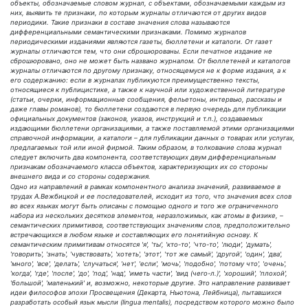
объекты, обозначаемые словом журнал, с объектами, обозначаемыми каждым из
них, выявить те признаки, по которым журналы отличаются от других видов
периодики. Такие признаки в составе значения слова называются
дифференциальными семантическими признаками. Помимо журналов
периодическими изданиями являются газеты, бюллетени и каталоги. От газет
журналы отличаются тем, что они сброшюрованы. Если печатное издание не
сброшюровано, оно не может быть названо журналом. От бюллетеней и каталогов
журналы отличаются по другому признаку, относящемуся не к форме издания, а к
его содержанию: если в журналах публикуются преимущественно тексты,
относящиеся к публицистике, а также к научной или художественной литературе
(статьи, очерки, информационные сообщения, фельетоны, интервью, рассказы и
даже главы романов), то бюллетени создаются в первую очередь для публикации
официальных документов (законов, указов, инструкций и т.п.), создаваемых
издающими бюллетени организациями, а также поставляемой этими организациями
справочной информации, а каталоги – для публикации данных о товарах или услугах,
предлагаемых той или иной фирмой. Таким образом, в толкование слова журнал
следует включить два компонента, соответствующих двум дифференциальным
признакам обозначаемого класса объектов, характеризующих их со стороны
внешнего вида и со стороны содержания.
Одно из направлений в рамках компонентного анализа значений, развиваемое в
трудах А.Вежбицкой и ее последователей, исходит из того, что значения всех слов
во всех языках могут быть описаны с помощью одного и того же ограниченного
набора из нескольких десятков элементов, неразложимых, как атомы в физике, –
семантических примитивов, соответствующих значениям слов, предположительно
встречающихся в любом языке и составляющих его понятийную основу. К
семантическим примитивам относятся 'я', 'ты', 'кто-то', 'что-то', 'люди', 'думать',
'говорить', 'знать', 'чувствовать', 'хотеть', 'этот', 'тот же самый', 'другой', 'один', 'два',
'много', 'все', 'делать', 'случаться', 'нет', 'если', 'мочь', 'подобно', 'потому что', 'очень',
'когда', 'где', 'после', 'до', 'под', 'над', 'иметь части', 'вид (чего-л.)', 'хороший', 'плохой',
'большой', 'маленький' и, возможно, некоторые другие. Это направление развивает
идеи философов эпохи Просвещения (Декарта, Ньютона, Лейбница), пытавшихся
разработать особый язык мысли (lingua mentalis), посредством которого можно было