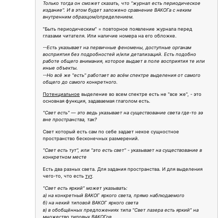
Только тогда он сможет сказать, что "журнал есть периодическое
издание". И в этом будет заложено сравнение ВАКОГа с неким
внутренним образцом/определением.
"Быть периодическим" = повторное появление журнала перед
глазами читателя. Или наличие номера на его обложке.
--Есть указывает на первичные феномены, доступные органам
восприятия без подробностей и/или детализаций. Есть подобно
работе общего внимания, которое выдает в поле восприятия те или
иные объекты.
--Но всё же "есть" работает во всём спектре выделения от самого
общего до самого конкретного.
Потенциальное
выделение во всем спектре есть не "все же", - это
основная функция, задаваемая глаголом есть.
"Свет есть" — это ведь указывает на существование света где-то ээ
вне пространства, так?
Свет который есть сам по себе задает некое сущностное
пространство бесконечных размерений.
"Свет есть тут", или "это есть свет" - указывает на существование в
конкретном месте
Есть два разных света. Для задания пространства. И для выделения
чего-то, что есть
тут
.
"Свет есть яркий" может указывать:
а) на конкретный ВАКОГ яркого света, прямо наблюдаемого
б) на некий типовой ВАКОГ яркого света
в) в обобщённых предложениях типа "Свет лазера есть яркий" на
множество типовых ВАКОГов