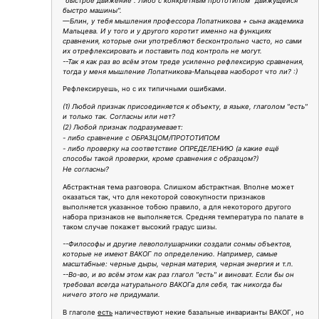
"быстрое движение". Либо с конкретным прототипом "движущейся
быстро машины".
—Блин, у тебя мышления профессора Лопатникова + сына академика
Мальцева. И у того и у другого коротит именно на функциях
сравнения, которые они употребляют бесконтрольно часто, но сами
их отрефлексировать и поставить под контроль не могут.
--Так я как раз во всём этом треде усиленно рефлексирую сравнения,
тогда у меня мышление Лопатникова-Мальцева наоборот что ли? :)
Рефлексируешь, но с их типичными ошибками.
(1) Любой признак присоединяется к объекту, в языке, глаголом "есть"
и только так. Согласны или нет?
(2) Любой признак подразумевает:
- либо сравнение с ОБРАЗЦОМ/ПРОТОТИПОМ
- либо проверку на соответствие ОПРЕДЕЛЕНИЮ (а какие ещё
способы такой проверки, кроме сравнения с образцом?)
Не согласны?
Абстрактная тема разговора. Слишком абстрактная. Вполне может
оказаться так, что для некоторой совокупности признаков
выполняется указанное тобою правило, а для некоторого другого
набора признаков не выполняется. Средняя температура по палате в
таком случае покажет высокий градус шизы.
--Философы и другие левополушарники создали сонмы объектов,
которые не имеют ВАКОГ по определению. Например, самые
масштабные: черные дыры, черная материя, черная энергия и т.п.
--Во-во, и во всём этом как раз глагол "есть" и виноват. Если бы он
требовал всегда натурального ВАКОГа для себя, так никогда бы
ничего этого не придумали.
В глаголе
есть
наличествуют некие базальные инварианты ВАКОГ, но