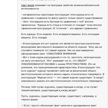
Свет яркий
указывает на присущее свойство возможной/наличной
интенсивности.
--негармоничны смысловые конструкции типа курица есть по
сравнению с индюком по факту одного только своего существования.
--Зато "эта машина есть быстрая по сравнению с той" вполне
гармоничны. "Курица есть птица в отличие от лошади" тоже вполне
гармоничная конструкция. (А "отличие" - это вариант сравнения.)
Есть курицы. Есть индюки. Есть мчащиеся машины. Есть ползущие
машины. Есть лошади.
--В конструкции это ест журнал это является простым усилителем
фокусировки ментального внимания на объекте журнал. Типа, мы не
случайно помянули тот самый журнал. Мы на нем намеренно
сфокусировали свое ~СМЫСЛОВОЕ ВНИМАНИЕ.
--Вот с этим ходом рассуждений я что-то, простите, категорически
не могу согласиться. "Это" указывает на то, что ОБЪЕКТ
ЛОКАЛИЗОВАН/СОГЛАСОВАН с неким ПРОСТРАНСТВОМ. Это не
усиление, это принципиальная характеристика. В конструкции "это
есть журнал" журнал проявляет себя как ээ физический объект,
местоположение которого можно задать относительно говорящего. В
конструкции "Журнал есть" — тот самый журнал существует "в нигде",
невозможно указать его местоположение относительно говорящего.
Почему тебя пугаю журналы, существующие в нигде, и не пугает
темная материя, существующая в_нигде_везде?
Пусть, журналы, существующие нигде, существуют, например, в
черных дырах.
--"Есть", просто обозначает факт наличия и одновременно факт