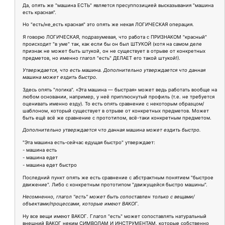
Да, опять же "машина ЕСТЬ" является пресуппозицией высказывания "машина
есть красная".
Но "есть/не_есть красная" это опять же некая ЛОГИЧЕСКАЯ операция.
Я говорю ЛОГИЧЕСКАЯ, подразумевая, что работа с ПРИЗНАКОМ "красный"
происходит "в уме" так, как если бы он был ШТУКОЙ (хотя на самом деле
признак не может быть штукой, он не существует в отрыве от конкретных
предметов, но именно глагол "есть" ДЕЛАЕТ его такой штукой!).
Утверждается, что есть машина. Дополнительно утверждается что данная
машина может ездить быстро.
Здесь опять "логика". «Эта машина — быстрая» может ведь работать вообще на
любом основании, например, у неё приплюснутый профиль (т.е. не требуется
оценивать именно езду). То есть опять сравнение с некоторым образцом/
шаблоном, который существует в отрыве от конкретных предметов. Может
быть ещё всё же сравнение с прототипом, всё-таки конкретным предметом.
Дополнительно утверждается что данная машина может ездить быстро.
"Эта машина есть-сейчас едущая быстро" утверждает:
- машина есть
- машина едет
- машина едет быстро
Последний пункт опять же есть сравнение с абстрактным понятием "быстрое
движение". Либо с конкретным прототипом "движущейся быстро машины".
Несомненно, глагол "есть" может быть сопоставлен только с вещами/
объектами/процессами, которые имеют ВАКОГ.
Ну все вещи имеют ВАКОГ. Глагол "есть" может сопоставлять натуральный
внешний ВАКОГ неким СИМВОЛАМ И ИНСТРУМЕНТАМ, которые собственно