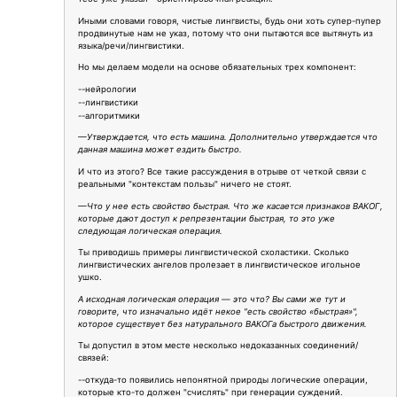
Иными словами говоря, чистые лингвисты, будь они хоть супер-пупер
продвинутые нам не указ, потому что они пытаются все вытянуть из
языка/речи/лингвистики.
Но мы делаем модели на основе обязательных трех компонент:
--нейрологии
--лингвистики
--алгоритмики
—Утверждается, что есть машина. Дополнительно утверждается что
данная машина может ездить быстро.
И что из этого? Все такие рассуждения в отрыве от четкой связи с
реальными "контекстам пользы" ничего не стоят.
—Что у нее есть свойство быстрая. Что же касается признаков ВАКОГ,
которые дают доступ к репрезентации быстрая, то это уже
следующая логическая операция.
Ты приводишь примеры лингвистической схоластики. Сколько
лингвистических ангелов пролезает в лингвистическое игольное
ушко.
А исходная логическая операция — это что? Вы сами же тут и
говорите, что изначально идёт некое "есть свойство «быстрая»",
которое существует без натурального ВАКОГа быстрого движения.
Ты допустил в этом месте несколько недоказанных соединений/
связей:
--откуда-то появились непонятной природы логические операции,
которые кто-то должен "счислять" при генерации суждений.