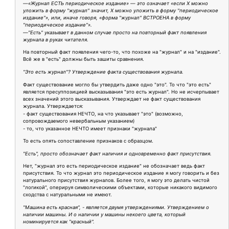
—«Журнал ЕСТЬ периодическое издание» — это означает «если Х можно
уложить в форму "журнал" значит, Х можно уложить в форму "периодическое
издание"», или, иначе говоря, «форма "журнал" ВСТРОЕНА в форму
"периодическое издание"».
—"Есть" указывает в данном случае просто на повторный факт появления
журнала в руках читателя.
На повторный факт появления чего-то, что похоже на "журнал" и на "издание".
Всё же в "есть" должны быть зашиты сравнения.
"Это есть журнал"? Утверждение факта существования журнала.
Факт существование могло бы утвердить даже одно "это". То что "это есть"
является пресуппозицией высказывания "это есть журнал". Но не исчерпывает
всех значений этого высказывания. Утверждает не факт существования
журнала. Утверждается:
- факт существования НЕЧТО, на что указывает "это" (возможно,
сопровождаемого невербальным указанием)
- то, что указанное НЕЧТО имеет признаки "журнала"
То есть опять сопоставление признаков с образцом.
"Есть", просто обозначает факт наличия и одновременно факт присутствия.
Нет, "журнал это есть периодическое издание" не обозначает ведь факт
присутствия. То что журнал это периодическое издание я могу говорить и без
натурального присутствия журналов. Более того, я могу это делать чистой
"логикой", оперируя символическими объектами, которые никакого видимого
сходства с натуральными не имеют.
"Машина есть красная", - является двумя утверждениями. Утверждением о
наличии машины. И о наличии у машины некоего цвета, который
номинируется как "красный".