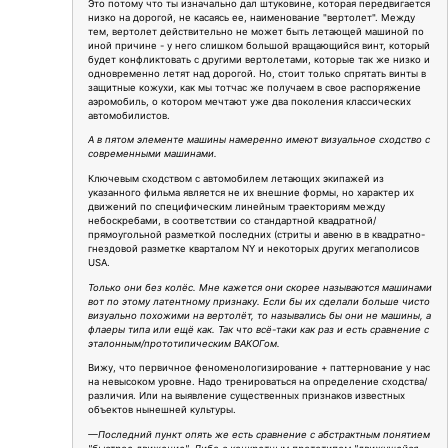
Это потому что ты изначально дал штуковине, которая передвигается
низко на дорогой, не касаясь ее, наименование "вертолет". Между
тем, вертолет действительно не может быть летающей машиной по
иной причине - у него слишком большой вращающийся винт, который
будет конфликтовать с другими вертолетами, которые так же низко и
одновременно летят над дорогой. Но, стоит только спрятать винты в
защитные кожухи, как мы тотчас же получаем в свое распоряжение
аэромобиль, о котором мечтают уже два поколения классических
автомобилистов.
А в пятом элементе машины намеренно имеют визуальное сходство с
современными машинами.
Ключевым сходством с автомобилем летающих экипажей из
указанного фильма является не их внешние формы, но характер их
движений по специфическим линейным траекториям между
небоскребами, в соответствии со стандартной квадратной/
прямоугольной разметкой последних (стриты и авеню в в квадратно-
гнездовой разметке кварталом NY и некоторых других мегаполисов
USA.
Только они без колёс. Мне кажется они скорее называются машинами
вот по этому латентному признаку. Если бы их сделали больше чисто
визуально похожими на вертолёт, то назывались бы они не машины, а
флаеры типа или ещё как. Так что всё-таки как раз и есть сравнение с
эталонным/прототипическим ВАКОГом.
Вижу, что первичное феноменологизирование + паттернование у нас
на невысоком уровне. Надо тренироваться на определение сходства/
различия. Или на выявление существенных признаков известных
объектов нынешней культуры.
—Последний пункт опять же есть сравнение с абстрактным понятием