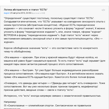
Логика абстрактного и глагол "ЕСТЬ"
</>
eugzol
25 августа 2013, 03:50
(
оригинал в ЖЖ
)
"Определения" существуют постольку, поскольку существует глагол "ЕСТЬ".
Складывается впечатление, что "ЕСТЬ" указывает на совпадение сенсорного опыта с
неким прототипом (абстрактным концептом). «Журнал ЕСТЬ периодическое
издание» — это означает «если Х можно уложить в форму "журнал" значит, Х можно
уложить в форму "периодическое издание"», или, иначе говоря, «форма "журнал"
ВСТРОЕНА в форму "периодическое издание"». Ещё глагол "есть" может через
местоимения связывать сенсорный опыт и эти самые прототипы/концепты. «Это —
журнал».
Короче обобщённое значение "есть" — это соответствие чего-то конкретного
чему-то обобщённому.
«Эта машина — красная». При этом у красной машины будут чёрные колёса, но
машина всё равно будет называться красной. То есть глагол "есть" ещё скрывает (для
каждой пары своих актантов разный) процесс этого сопоставления.
«Эта машина — быстрая». Тут уже будет больше индивидуальное разнообразие
процесса сопоставления. «Эта машина едет быстро». А в английском можно сказать
прямо «Эта машина ЕСТЬ едущая быстро». Кажется это более полная форма.
«Очевидно, что дважды два четыре» = «"Дважды два четыре" есть очевидное». Тоже
сопоставление. Вот мы уже несколько форм: признак предмета, модификатор/
признак действия, вводные слова — свели к глаголу "есть".
Интересно, что "есть" иногда напрямую связано с семантической правильностью.
Например:
(1) «Скалолазанье — олимпийская спорта». Синтаксически не правильное
предложение.