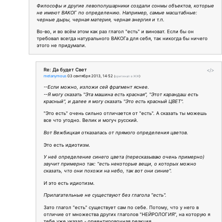
Философы и другие левополушарники создали сонмы объектов, которые
не имеют ВАКОГ по определению. Например, самые масштабные:
черные дыры, черная материя, черная энергия и т.п.
Во-во, и во всём этом как раз глагол "есть" и виноват. Если бы он
требовал всегда натурального ВАКОГа для себя, так никогда бы ничего
этого не придумали.
Re: Да будет Свет
</>
metanymous
03 сентября 2013, 14:52
(
оригинал в ЖЖ
)
--Если можно, изложи сей фрагмент яснее.
--Я могу сказать "Эта машина есть красная", "Этот карандаш есть
красный", и далее я могу сказать "Это есть красный ЦВЕТ".
"Это есть" очень сильно отличается от "есть". А сказать ты можешь
все что угодно. Велик и могуч русский.
Вот Вежбицкая отказалась от прямого определения цветов.
Это есть идиотизм.
У неё определение синего цвета (пересказываю очень примерно)
звучит примерно так: "есть некоторые вещи, о которых можно
сказать, что они похожи на небо, так вот они синие".
И это есть идиотизм.
Прилагательные не существуют без глагола "есть".
Зато глагол "есть" существует сам по себе. Потому, что у него в
отличие от множества других глаголов "НЕЙРОЛОГИЯ", на которую я
тебе уже указал - ориентировочная реакция.