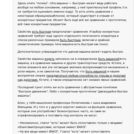
Здесь опять "логика". «Эта машина — быстрая» может ведь работать
вообще на любом основании, например, у неё приплюснутый профиль (т.е.
не требуется оценивать именно езду). То есть опять сравнение с
некоторым образцом/шаблоном, который существует в отрыве от
конкретных предметов. Может быть ещё всё же сравнение с прототипом,
всё-таки конкретным предметом.
Свойство
есть быстрая
предполагает сравнения. И выбор конкретных
сравнений требует еще одного отдельного логического оператора и
списка различных примеров
быть быстрым
, включая и крайние
семантические примеры типа машина есть быстрая как понос.
Дополнительно утверждается что данная машина может ездить быстро.
Свойство машины
ездить
заложено не в определение
быть машиной
/есть
машина, а в сравнение машины и других транспортных средств. Кстати, в
пятом элементе все эти летающие экипажи воспринимаются несомненно в
роли машин, а не самолетов. Получается, что
быть машиной
в нашем
восприятии скорее
передвигаться любым способом по улицам и дорогам/
над дорогами.
Кстати, в таком определении нет никаких явных сравнений.
Последний пункт опять же есть сравнение с абстрактным понятием
"быстрое движение". Либо с конкретным прототипом "движущейся быстро
машины".
Блин, у тебя мышления профессора Лопатникова + сына академика
Мальцева. И у того и у другого коротит именно на функциях сравнения,
которые они употребляют безконтрольно часто, но сами их
отрефлексировать и поставить под контроль не могут.
--Несомненно, глагол "есть" может быть сопоставлен только с вещами/
объектами/процессами, которые имеют ВАКОГ.
--Ну все вещи имеют ВАКОГ. Глагол "есть" может сопоставлять