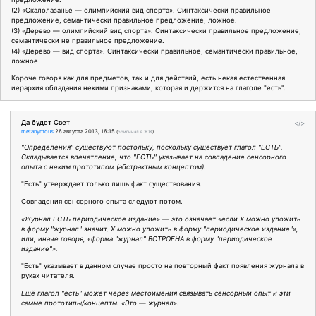
(2) «Скалолазанье — олимпийский вид спорта». Синтаксически правильное
предложение, семантически правильное предложение, ложное.
(3) «Дерево — олимпийский вид спорта». Синтаксически правильное предложение,
семантически не правильное предложение.
(4) «Дерево — вид спорта». Синтаксически правильное, семантически правильное,
ложное.
Короче говоря как для предметов, так и для действий, есть некая естественная
иерархия обладания некими признаками, которая и держится на глаголе "есть".
Да будет Свет
</>
metanymous
26 августа 2013, 16:15
(
оригинал в ЖЖ
)
"Определения" существуют постольку, поскольку существует глагол "ЕСТЬ".
Складывается впечатление, что "ЕСТЬ" указывает на совпадение сенсорного
опыта с неким прототипом (абстрактным концептом).
"Eсть" утверждает только лишь факт существования.
Совпадения сенсорного опыта следуют потом.
«Журнал ЕСТЬ периодическое издание» — это означает «если Х можно уложить
в форму "журнал" значит, Х можно уложить в форму "периодическое издание"»,
или, иначе говоря, «форма "журнал" ВСТРОЕНА в форму "периодическое
издание"».
"Есть" указывает в данном случае просто на повторный факт появления журнала в
руках читателя.
Ещё глагол "есть" может через местоимения связывать сенсорный опыт и эти
самые прототипы/концепты. «Это — журнал».