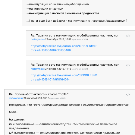
--манипуляции со значением/обобщением
--манипуляции с частями
--
манипуляции с логикой счисления предикатов
...[ ну, и еще бы я добавил - манипуляции с чувствами/ощущениями ]
Re: Терапия есть манипуляции: с обобщениям, частями, лог
</>
metanymous
27 октября 2013, 10:11
(
оригинал в ЖЖ
)
http://metapractice.livejournal.com/401674.html?
thread=10163466#t10163466
Re: Терапия есть манипуляции: с обобщениям, частями, лог
</>
metanymous
27 октября 2013, 11:15
(
оригинал в ЖЖ
)
http://metapractice.livejournal.com/399918.html?
thread=10164014#t10164014
Re: Логика абстрактного и глагол "ЕСТЬ"
</>
metanymous
26 августа 2013, 16:17
(
оригинал в ЖЖ
)
Интересно, что "есть" иногда напрямую связано с семантической правильностью.
Ммм...
Например:
(1) «Скалолазанье — олимпийская спорта». Синтаксически не правильное
предложение.
(2) «Скалолазанье — олимпийский вид спорта». Синтаксически правильное