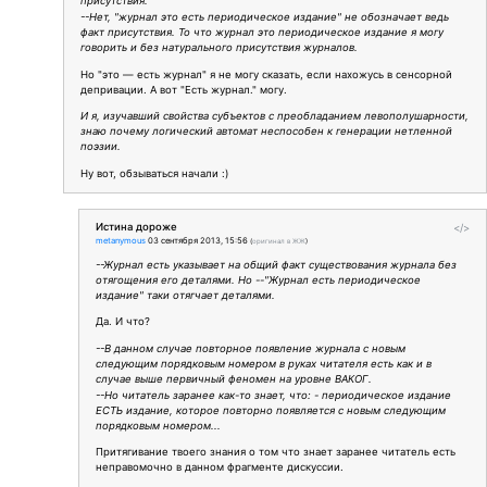
присутствия.
--Нет, "журнал это есть периодическое издание" не обозначает ведь
факт присутствия. То что журнал это периодическое издание я могу
говорить и без натурального присутствия журналов.
Но "это — есть журнал" я не могу сказать, если нахожусь в сенсорной
депривации. А вот "Есть журнал." могу.
И я, изучавший свойства субъектов с преобладанием левополушарности,
знаю почему логический автомат неспособен к генерации нетленной
поэзии.
Ну вот, обзываться начали :)
Истина дороже
</>
metanymous
03 сентября 2013, 15:56
(
оригинал в ЖЖ
)
--Журнал есть указывает на общий факт существования журнала без
отягощения его деталями. Но --"Журнал есть периодическое
издание" таки отягчает деталями.
Да. И что?
--В данном случае повторное появление журнала с новым
следующим порядковым номером в руках читателя есть как и в
случае выше первичный феномен на уровне ВАКОГ.
--Но читатель заранее как-то знает, что: - периодическое издание
ЕСТЬ издание, которое повторно появляется с новым следующим
порядковым номером...
Притягивание твоего знания о том что знает заранее читатель есть
неправомочно в данном фрагменте дискуссии.