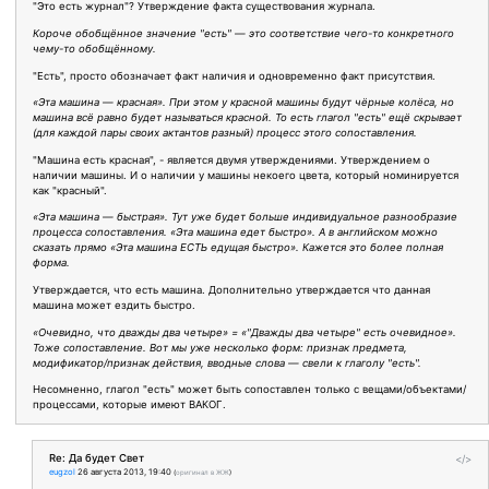
"Это есть журнал"? Утверждение факта существования журнала.
Короче обобщённое значение "есть" — это соответствие чего-то конкретного
чему-то обобщённому.
"Есть", просто обозначает факт наличия и одновременно факт присутствия.
«Эта машина — красная». При этом у красной машины будут чёрные колёса, но
машина всё равно будет называться красной. То есть глагол "есть" ещё скрывает
(для каждой пары своих актантов разный) процесс этого сопоставления.
"Машина есть красная", - является двумя утверждениями. Утверждением о
наличии машины. И о наличии у машины некоего цвета, который номинируется
как "красный".
«Эта машина — быстрая». Тут уже будет больше индивидуальное разнообразие
процесса сопоставления. «Эта машина едет быстро». А в английском можно
сказать прямо «Эта машина ЕСТЬ едущая быстро». Кажется это более полная
форма.
Утверждается, что есть машина. Дополнительно утверждается что данная
машина может ездить быстро.
«Очевидно, что дважды два четыре» = «"Дважды два четыре" есть очевидное».
Тоже сопоставление. Вот мы уже несколько форм: признак предмета,
модификатор/признак действия, вводные слова — свели к глаголу "есть".
Несомненно, глагол "есть" может быть сопоставлен только с вещами/объектами/
процессами, которые имеют ВАКОГ.
Re: Да будет Свет
</>
eugzol
26 августа 2013, 19:40
(
оригинал в ЖЖ
)