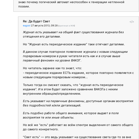
знаю почему логический автомат неспособен к генерации нетленной
поэзии.
Re: Да будет Свет
</>
eugzol
27 августа 2013, 09:28
(
оригинал в ЖЖ
)
Журнал есть указывает на общий факт существования журнала без
отягщения его деталями.
Но "Журнал есть периодическое издание" таки отягчает деталями.
В данном случае повторное появление журнала с новым следующим
порядковым номером в руках читателя есть как и в случае выше
первичный феномен на уровне ВАКОГ.
Но читатель заранее как-то знает, что:
- периодическое издание ЕСТЬ издание, которое повторно появляется с
новым следующим порядковым номером...
Только тогда он сможет сказать, что "журнал есть периодическое
издание". И в этом будет заложено сравнение ВАКОГа с неким
внутренним образцом/определением.
Есть указывает на первичные феномены, доступные органам восприятия
без подробностей и/или детализаций.
Есть подобно работе общего внимания, которое выдает в поле
восприятия те или иные объекты.
Но всё же "есть" работает во всём спектре выделения от самого общего
до самого конкретного.
"Свет есть" — это ведь указывает на существование света где-то ээ вне