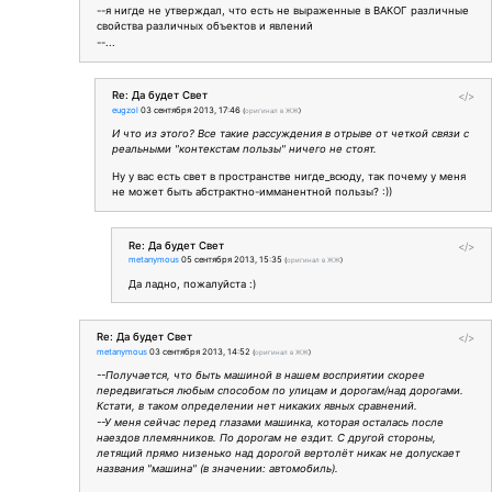
--я нигде не утверждал, что есть не выраженные в ВАКОГ различные
свойства различных объектов и явлений
--...
Re: Да будет Свет
</>
eugzol
03 сентября 2013, 17:46
(
оригинал в ЖЖ
)
И что из этого? Все такие рассуждения в отрыве от четкой связи с
реальными "контекстам пользы" ничего не стоят.
Ну у вас есть свет в пространстве нигде_всюду, так почему у меня
не может быть абстрактно-имманентной пользы? :))
Re: Да будет Свет
</>
metanymous
05 сентября 2013, 15:35
(
оригинал в ЖЖ
)
Да ладно, пожалуйста :)
Re: Да будет Свет
</>
metanymous
03 сентября 2013, 14:52
(
оригинал в ЖЖ
)
--Получается, что быть машиной в нашем восприятии скорее
передвигаться любым способом по улицам и дорогам/над дорогами.
Кстати, в таком определении нет никаких явных сравнений.
--У меня сейчас перед глазами машинка, которая осталась после
наездов племянников. По дорогам не ездит. С другой стороны,
летящий прямо низенько над дорогой вертолёт никак не допускает
названия "машина" (в значении: автомобиль).