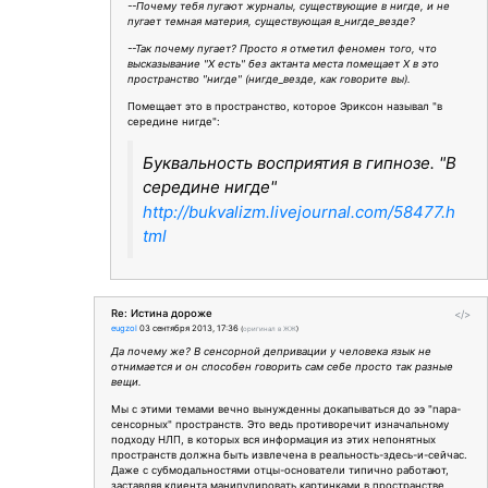
--Почему тебя пугают журналы, существующие в нигде, и не
пугает темная материя, существующая в_нигде_везде?
--Так почему пугает? Просто я отметил феномен того, что
высказывание "Х есть" без актанта места помещает X в это
пространство "нигде" (нигде_везде, как говорите вы).
Помещает это в пространство, которое Эриксон называл "в
середине нигде":
Буквальность восприятия в гипнозе. "В
середине нигде"
http://bukvalizm.livejournal.com/58477.h
tml
Re: Истина дороже
</>
eugzol
03 сентября 2013, 17:36
(
оригинал в ЖЖ
)
Да почему же? В сенсорной депривации у человека язык не
отнимается и он способен говорить сам себе просто так разные
вещи.
Мы с этими темами вечно вынужденны докапываться до ээ "пара-
сенсорных" пространств. Это ведь противоречит изначальному
подходу НЛП, в которых вся информация из этих непонятных
пространств должна быть извлечена в реальность-здесь-и-сейчас.
Даже с субмодальностями отцы-основатели типично работают,
заставляя клиента манипулировать картинками в пространстве