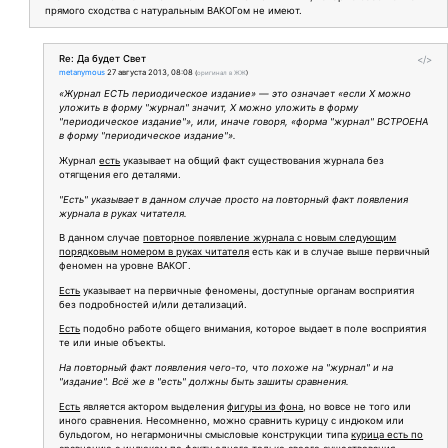
прямого сходства с натуральным ВАКОГом не имеют.
Re: Да будет Свет
</>
metanymous
27 августа 2013, 08:08
(
оригинал в ЖЖ
)
«Журнал ЕСТЬ периодическое издание» — это означает «если Х можно
уложить в форму "журнал" значит, Х можно уложить в форму
"периодическое издание"», или, иначе говоря, «форма "журнал" ВСТРОЕНА
в форму "периодическое издание"».
Журнал
есть
указывает на общий факт существования журнала без
отягщения его деталями.
"Есть" указывает в данном случае просто на повторный факт появления
журнала в руках читателя.
В данном случае
повторное появление журнала с новым следующим
порядковым номером в руках читателя
есть как и в случае выше первичный
феномен на уровне ВАКОГ.
Есть
указывает на первичные феномены, доступные органам восприятия
без подробностей и/или детализаций.
Есть
подобно работе общего внимания, которое выдает в поле восприятия
те или иные объекты.
На повторный факт появления чего-то, что похоже на "журнал" и на
"издание". Всё же в "есть" должны быть зашиты сравнения.
Есть
является актором выделения
фигуры из фона
, но вовсе не того или
иного сравнения. Несомненно, можно сравнить курицу с индюком или
бульдогом, но негармоничны смысловые конструкции типа
курица есть по