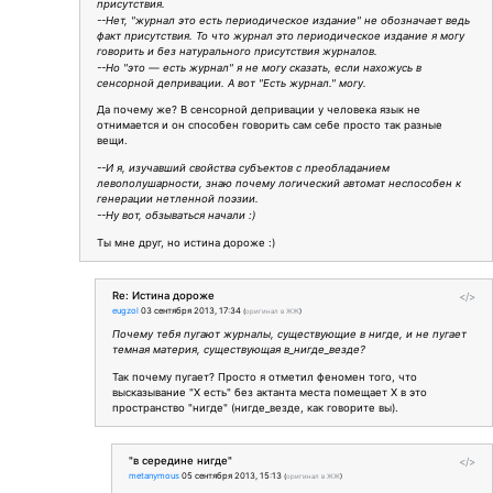
присутствия.
--Нет, "журнал это есть периодическое издание" не обозначает ведь
факт присутствия. То что журнал это периодическое издание я могу
говорить и без натурального присутствия журналов.
--Но "это — есть журнал" я не могу сказать, если нахожусь в
сенсорной депривации. А вот "Есть журнал." могу.
Да почему же? В сенсорной депривации у человека язык не
отнимается и он способен говорить сам себе просто так разные
вещи.
--И я, изучавший свойства субъектов с преобладанием
левополушарности, знаю почему логический автомат неспособен к
генерации нетленной поэзии.
--Ну вот, обзываться начали :)
Ты мне друг, но истина дороже :)
Re: Истина дороже
</>
eugzol
03 сентября 2013, 17:34
(
оригинал в ЖЖ
)
Почему тебя пугают журналы, существующие в нигде, и не пугает
темная материя, существующая в_нигде_везде?
Так почему пугает? Просто я отметил феномен того, что
высказывание "Х есть" без актанта места помещает X в это
пространство "нигде" (нигде_везде, как говорите вы).
"в середине нигде"
</>
metanymous
05 сентября 2013, 15:13
(
оригинал в ЖЖ
)