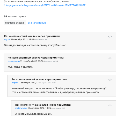
бы истолковать значения всех слов обычного языка.
http://openmeta.livejournal.com/91777.html?thread=1614977#t1614977
59
комментариев
сначала старые
сначала новые
Re: компонентный анализ через примитивы
</>
eugzol
11 сентября 2012, 13:01
(
оригинал в ЖЖ
)
Это недостающая часть к первому этапу Precision.
Re: компонентный анализ через примитивы
</>
metanymous
11 сентября 2012, 13:06
(
оригинал в ЖЖ
)
М.б. Надо подумать.
Re: компонентный анализ через примитивы
</>
eugzol
11 сентября 2012, 13:11
(
оригинал в ЖЖ
)
Ключевой вопрос первого этапа - "В чём разница, определяющая разницу".
Это и есть выявление интегральных и дифференциальных признаков.
Re: компонентный анализ через примитивы
</>
metanymous
11 сентября 2012, 13:25
(
оригинал в ЖЖ
)
А, в этом смысле/понимании.