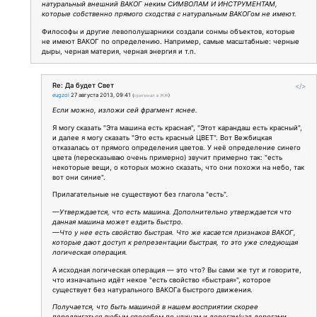
натуральный внешний ВАКОГ неким СИМВОЛАМ И ИНСТРУМЕНТАМ,
которые собственно прямого сходства с натуральным ВАКОГом не имеют.
Философы и другие левополушарники создали сонмы объектов, которые
не имеют ВАКОГ по определению. Например, самые масштабные: черные
дыры, черная материя, черная энергия и т.п.
Re: Да будет Свет
</>
eugzol
27 августа 2013, 09:41
(
оригинал в ЖЖ
)
Если можно, изложи сей фрагмент яснее.
Я могу сказать "Эта машина есть красная", "Этот карандаш есть красный",
и далее я могу сказать "Это есть красный ЦВЕТ". Вот Вежбицкая
отказалась от прямого определения цветов. У неё определение синего
цвета (пересказываю очень примерно) звучит примерно так: "есть
некоторые вещи, о которых можно сказать, что они похожи на небо, так
вот они синие".
Прилагательные не существуют без глагола "есть".
—Утверждается, что есть машина. Дополнительно утверждается что
данная машина может ездить быстро.
—Что у нее есть свойство быстрая. Что же касается признаков ВАКОГ,
которые дают доступ к репрезентации быстрая, то это уже следующая
логическая операция.
А исходная логическая операция — это что? Вы сами же тут и говорите,
что изначально идёт некое "есть свойство «быстрая»", которое
существует без натурального ВАКОГа быстрого движения.
Получается, что быть машиной в нашем восприятии скорее
передвигаться любым способом по улицам и дорогам/над дорогами.