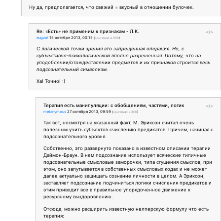
Ну да, предполагается, что свежий = вкусный в отношении булочек.
Re: «Есть» не применим к признакам - Л.К.
</>
eugzol
15 октября 2013, 00:15
(
оригинал в ЖЖ
)
С логической точки зрения это запрещенная операция. Но, с
субъективно-психологической вполне разрешенная. Потому, что на
уподоблении/отождествлении предметов и их признаков строится весь
подсознательный символизм.
Ха! Точно! :)
Терапия есть манипуляции: с обобщениям, частями, логик
</>
metanymous
27 октября 2013, 09:59
(
оригинал в ЖЖ
)
Так вот, несмотря на указанный факт, М. Эриксон считал очень
полезным учить субъектов счислению предикатов. Причем, начиная с
подсознательного уровня.
Собственно, это развернуто показано в известном описании терапии
Даймон-Браун. В нем подсознание использует всяческие типичные
подсознательные смысловые заморочки, типа сгущения смыслов, при
этом, оно запутывается в собственных смысловых кодах и не может
далее актуально защищать сознание личности в целом. А Эриксон,
заставляет подсознание подчиниться логики счисления предикатов и
этим приводит все в правильное упорядоченное движение к
ресурсному выздоровлению.
Отсюда, можно расширить известную нелперскую формулу что есть
терапия: