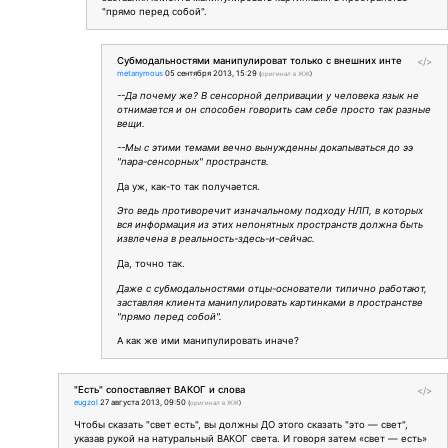
"прямо перед собой".
Субмодальностями манипулироват только с внешних инте
</>
metanymous
05 сентября 2013, 15:29
(
оригинал в ЖЖ
)
--Да почему же? В сенсорной депривации у человека язык не
отнимается и он способен говорить сам себе просто так разные
вещи.
--Мы с этими темами вечно вынужденны докапываться до ээ
"пара-сенсорных" пространств.
Да уж, как-то так получается.
Это ведь противоречит изначальному подходу НЛП, в которых
вся информация из этих непонятных пространств должна быть
извлечена в реальность-здесь-и-сейчас.
Да, точно так.
Даже с субмодальностями отцы-основатели типично работают,
заставляя клиента манипулировать картинками в пространстве
"прямо перед собой".
А как же ими манипулировать иначе?
"Есть" сопоставляет ВАКОГ и слова
</>
eugzol
27 августа 2013, 09:50
(
оригинал в ЖЖ
)
Чтобы сказать "свет есть", вы должны ДО этого сказать "это — свет",
указав рукой на натуральный ВАКОГ света. И говоря затем «свет — есть»