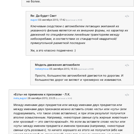
не более.
Re: Да будет Свет
</>
eugzol
03 сентября 2013, 17:42
(
оригинал в ЖЖ
)
Ключевым сходством с автомобилем летающих экипажей из
указанного фильма является не их внешние формы, но характер их
движений по специфическим линейным траекториям между
небоскребами, в соответствии со стандартной квадратной/
прямоугольной разметкой последних
Хм, а это классно подмечено :)
Модель движения автомобиля
</>
metanymous
05 сентября 2013, 15:33
(
оригинал в ЖЖ
)
Просто, большинство автомобилей двигаются по дорогам. И
большинство дорог не виляют и чрезмерно не извиваются.
«Есть» не применим к признакам - Л.К.
</>
meta_eugzol
28 сентября 2013, 23:25
(
оригинал в ЖЖ
)
Между именами двух предметов или между именами двух предметов или
между именами двух признаков можно вставить слово «есть» или «суть» (или
подразумевать, что такое слово вставлено), и при этом результат получится
вполне осмысленным. Например, «некоторые свиньи суть жирные животные»
или «розовый — это светло‑красный». Но если вы вставите слово «есть» или
«суть» между именем предмета и именем признака (например, «некоторые
свиньи суть розовые»), то ничего хорошего из этого не получится (ибо как