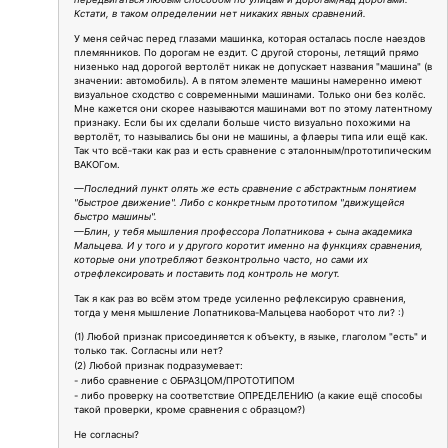
Кстати, в таком определении нет никаких явных сравнений.
У меня сейчас перед глазами машинка, которая осталась после наездов
племянников. По дорогам не ездит. С другой стороны, летящий прямо
низенько над дорогой вертолёт никак не допускает названия "машина" (в
значении: автомобиль). А в пятом элементе машины намеренно имеют
визуальное сходство с современными машинами. Только они без колёс.
Мне кажется они скорее называются машинами вот по этому латентному
признаку. Если бы их сделали больше чисто визуально похожими на
вертолёт, то назывались бы они не машины, а флаеры типа или ещё как.
Так что всё-таки как раз и есть сравнение с эталонным/прототипическим
ВАКОГом.
—Последний пункт опять же есть сравнение с абстрактным понятием
"быстрое движение". Либо с конкретным прототипом "движущейся
быстро машины".
—Блин, у тебя мышления профессора Лопатникова + сына академика
Мальцева. И у того и у другого коротит именно на функциях сравнения,
которые они употребляют безконтрольно часто, но сами их
отрефлексировать и поставить под контроль не могут.
Так я как раз во всём этом треде усиленно рефлексирую сравнения,
тогда у меня мышление Лопатникова-Мальцева наоборот что ли? :)
(1) Любой признак присоединяется к объекту, в языке, глаголом "есть" и
только так. Согласны или нет?
(2) Любой признак подразумевает:
- либо сравнение с ОБРАЗЦОМ/ПРОТОТИПОМ
- либо проверку на соответствие ОПРЕДЕЛЕНИЮ (а какие ещё способы
такой проверки, кроме сравнения с образцом?)
Не согласны?