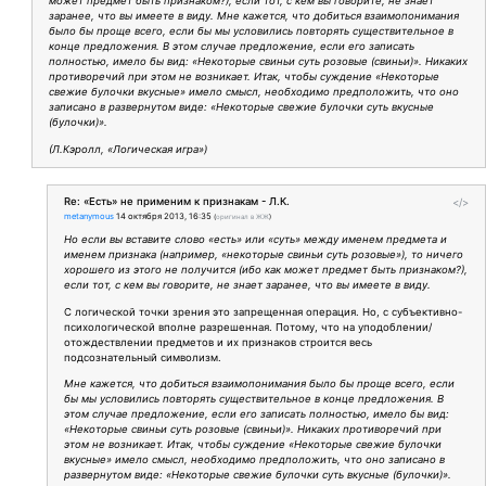
может предмет быть признаком?), если тот, с кем вы говорите, не знает
заранее, что вы имеете в виду. Мне кажется, что добиться взаимопонимания
было бы проще всего, если бы мы условились повторять существительное в
конце предложения. В этом случае предложение, если его записать
полностью, имело бы вид: «Некоторые свиньи суть розовые (свиньи)». Никаких
противоречий при этом не возникает. Итак, чтобы суждение «Некоторые
свежие булочки вкусные» имело смысл, необходимо предположить, что оно
записано в развернутом виде: «Некоторые свежие булочки суть вкусные
(булочки)».
(Л.Кэролл, «Логическая игра»)
Re: «Есть» не применим к признакам - Л.К.
</>
metanymous
14 октября 2013, 16:35
(
оригинал в ЖЖ
)
Но если вы вставите слово «есть» или «суть» между именем предмета и
именем признака (например, «некоторые свиньи суть розовые»), то ничего
хорошего из этого не получится (ибо как может предмет быть признаком?),
если тот, с кем вы говорите, не знает заранее, что вы имеете в виду.
С логической точки зрения это запрещенная операция. Но, с субъективно-
психологической вполне разрешенная. Потому, что на уподоблении/
отождествлении предметов и их признаков строится весь
подсознательный символизм.
Мне кажется, что добиться взаимопонимания было бы проще всего, если
бы мы условились повторять существительное в конце предложения. В
этом случае предложение, если его записать полностью, имело бы вид:
«Некоторые свиньи суть розовые (свиньи)». Никаких противоречий при
этом не возникает. Итак, чтобы суждение «Некоторые свежие булочки
вкусные» имело смысл, необходимо предположить, что оно записано в
развернутом виде: «Некоторые свежие булочки суть вкусные (булочки)».