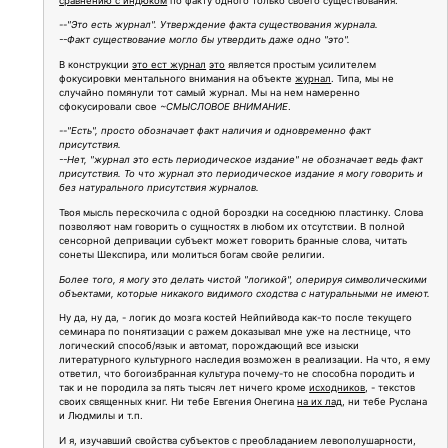
сравнению с индюком
по факту одного только своего существования.
--"Это есть журнал". Утверждение факта существования журнала.
--Факт существование могло бы утвердить даже одно "это".
В конструкции
это ест журнал
это
является простым усилителем
фокусировки ментального внимания на объекте
журнал
. Типа, мы не
случайно помянули тот самый журнал. Мы на нем намеренно
сфокусировали свое
~СМЫСЛОВОЕ ВНИМАНИЕ
.
--"Есть", просто обозначает факт наличия и одновременно факт
присутствия.
--Нет, "журнал это есть периодическое издание" не обозначает ведь факт
присутствия. То что журнал это периодическое издание я могу говорить и
без натурального присутствия журналов.
Твоя мысль перескочила с одной бороздки на соседнюю пластинку. Слова
позволяют нам говорить о сущностях в любом их отсутствии. В полной
сенсорной депривации субъект может говорить бранные слова, читать
сонеты Шекспира, или молиться богам свойе религии.
Более того, я могу это делать чистой "логикой", оперируя символическими
объектами, которые никакого видимого сходства с натуральными не имеют.
Ну да, ну да, - логик до мозга костей Нейпийвода как-то после текущего
семинара по понятизации с ражем доказывал мне уже на лестнице, что
логический способ/язык и автомат, порождающий все изыски
литературного культурного наследия возможен в реализации. На что, я ему
ответил, что богоизбранная культура почему-то не способна породить и
так и не породила за пять тысяч лет ничего кроме
исходников
, - текстов
своих священных книг. Ни тебе Евгения Онегина
на их лад
, ни тебе Руслана
и Людмилы и т.п.
И я, изучавший свойства субъектов с преобладанием левополушарности,