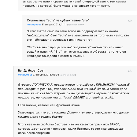
вы как раз не явно и сравниваете некий очередной свет с тем самым
первым, на который было указано со словам «это — свет».
Сущностное "есть" vs субъективное "это"
</>
metanymous
31 августа 2013, 11:11
(
оригинал в ЖЖ
)
"Есть" взятое само по себе вовсе не подразумевает никакого
"наблюдателя". Свет "есть" вне зависимости от того, есть некто, кто
его наблюдает и оценивает или никого нет.
"Это" связано с процессом наблюдения субъектом тех или иных
вещей и явлений. "Это" является указанием субъекта на то, что он
наблюдает/выделил в своем внимании.
Re: Да будет Свет
</>
metanymous
27 августа 2013, 08:08
(
оригинал в ЖЖ
)
Я говорю ЛОГИЧЕСКАЯ, подразумевая, что работа с ПРИЗНАКОМ "красный"
происходит "в уме" так, как если бы он был ШТУКОЙ (хотя на самом деле
признак не может быть штукой, он не существует в отрыве от конкретных
предметов, но именно глагол "есть" ДЕЛАЕТ его такой штукой!).
Если можно, изложи сей фрагмент яснее.
Утверждается, что есть машина. Дополнительно утверждается что данная
машина может ездить быстро.
Что у нее есть свойство быстрая. Что же касается признаков ВАКОГ,
которые дают доступ к репрезентации
быстрая
, то это уже следующая
логическая операция.