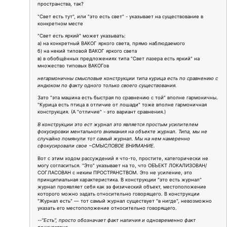
пространства, так?
"Свет есть тут", или "это есть свет" - указывает на существование в
конкретном месте
"Свет есть яркий" может указывать:
а) на конкретный ВАКОГ яркого света, прямо наблюдаемого
б) на некий типовой ВАКОГ яркого света
в) в обобщённых предложениях типа "Свет лазера есть яркий" на
множество типовых ВАКОГов
негармоничны смысловые конструкции типа курица есть по сравнению с
индюком по факту одного только своего существования.
Зато "эта машина есть быстрая по сравнению с той" вполне гармоничны.
"Курица есть птица в отличие от лошади" тоже вполне гармоничная
конструкция. (А "отличие" - это вариант сравнения.)
В конструкции это ест журнал это является простым усилителем
фокусировки ментального внимания на объекте журнал. Типа, мы не
случайно помянули тот самый журнал. Мы на нем намеренно
сфокусировали свое ~СМЫСЛОВОЕ ВНИМАНИЕ.
Вот с этим ходом рассуждений я что-то, простите, категорически не
могу согласиться. "Это" указывает на то, что ОБЪЕКТ ЛОКАЛИЗОВАН/
СОГЛАСОВАН с неким ПРОСТРАНСТВОМ. Это не усиление, это
принципиальная характеристика. В конструкции "это есть журнал"
журнал проявляет себя как ээ физический объект, местоположение
которого можно задать относительно говорящего. В конструкции
"Журнал есть" — тот самый журнал существует "в нигде", невозможно
указать его местоположение относительно говорящего.
--"Есть", просто обозначает факт наличия и одновременно факт