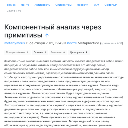
Поиск
Лента
Активность
Cписок тем
Новости
ЖЖ
CodeNLP
v2021.4.13
Компонентный анализ через
примитивы
↑
metanymous
11 сентября 2012, 12:49
в
посте
Metapractice
(
оригинал в ЖЖ
)
Прикреплённые
Ссылки
Внешние
Цитируется
0
1
0
2
Компонентный анализ значения в самом широком смысле представляет собой набор
процедур, в результате которых слову сопоставляется его определение,
представляющее собой тем или иным способом структурированный набор
семантических компонентов, задающих условия применимости данного слова.
Чтобы дать некоторое представление о компонентном анализе значения как методе
получения словарного определения слова, продемонстрируем один из его
вариантов на конкретном примере анализа значения слова журнал. Вначале надо
отыскать слово или словосочетание, обозначающее род вещей, видом которого
являются журналы. Таким словосочетанием будет периодическое издание.
Значение этого родового по отношению к слову журнал наименования (гиперонима)
будет первым семантическим компонентом, входящим в дефиницию слова журнал.
Этот компонент – 'периодическое издание' – отражает признаки, общие у журнала с
другими вещами того же рода (эти признаки – 'издание' и 'периодичность' –
получают эксплицитное, т.е. явное выражение в составе словосочетания
периодическое издание). Такие признаки в составе значения слова называются
интегральными семантическими признаками. Теперь надо найти все слова,
обозначающие другие виды периодических изданий, и, мысленно сравнивая