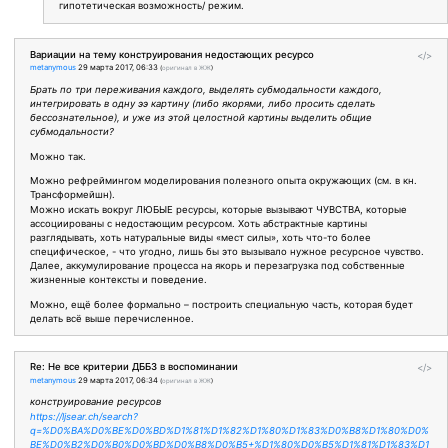
гипотетическая возможность/ режим.
Вариации на тему конструирования недостающих ресурсо
</>
metanymous
29 марта 2017, 06:33
(
оригинал в ЖЖ
)
Брать по три переживания каждого, выделять субмодальности каждого,
интегрировать в одну ээ картину (либо якорями, либо просить сделать
бессознательное), и уже из этой целостной картины выделить общие
субмодальности?
Можно так.
Можно рефреймингом моделирования полезного опыта окружающих (см. в кн.
Трансформейшн).
Можно искать вокруг ЛЮБЫЕ ресурсы, которые вызывают ЧУВСТВА, которые
ассоциированы с недостающим ресурсом. Хоть абстрактные картины
разглядывать, хоть натуральные виды «мест силы», хоть что-то более
специфическое, - что угодно, лишь бы это вызывало нужное ресурсное чувство.
Далее, аккумулирование процесса на якорь и перезагрузка под собственные
жизненные контексты и поведение.
Можно, ещё более формально – построить специальную часть, которая будет
делать всё выше перечисленное.
Re: Не все критерии ДББЗ в воспоминании
</>
metanymous
29 марта 2017, 06:34
(
оригинал в ЖЖ
)
конструирование ресурсов
https://ljsear.ch/search?
q=%D0%BA%D0%BE%D0%BD%D1%81%D1%82%D1%80%D1%83%D0%B8%D1%80%D0%
BE%D0%B2%D0%B0%D0%BD%D0%B8%D0%B5+%D1%80%D0%B5%D1%81%D1%83%D1