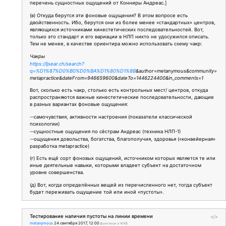
перечень сущностных ощущений от Конниры Андреас.]
(в) Откуда берутся эти фоновые ощущения? В этом вопросе есть
двойственность. Ибо, берутся они из более менее «стандартных» центров,
являющихся источниками кинестетических последовательностей. Вот,
только это стандарт и его вариации в НЛП никто не удосужился описать.
Тем не менее, в качестве ориентира можно использовать схему чакр:
Чакры
https://ljsear.ch/search?
q=%D1%87%D0%B0%D0%BA%D1%80%D1%8B
&author=metanymous&community=
metapractice&dateFrom=946659600&dateTo=1446224400&in_comments=1
Вот, сколько есть чакр, столько есть контрольных мест/ центров, откуда
распространяются важные кинестетические последовательности, дающие
в разных вариантах фоновые ощущения:
--самочувствия, активности настроения (показатели классической
психологии)
--сущностные ощущения по сёстрам Андреас (техника НЛП-1)
--ощущения довольства, богатства, благополучия, здоровья («конвейерная»
разработка metapractice)
(г) Есть ещё сорт фоновых ощущений, источником которых является те или
иные деятельные навыки, которыми владеет субъект на достаточном
уровне совершенства.
(д) Вот, когда определённых вещей из перечисленного нет, тогда субъект
будет переживать ощущение той или иной «пустоты».
Тестирование наличия пустоты на линии времени
</>
metanymous
24 сентября 2017, 12:00
(
оригинал в ЖЖ
)