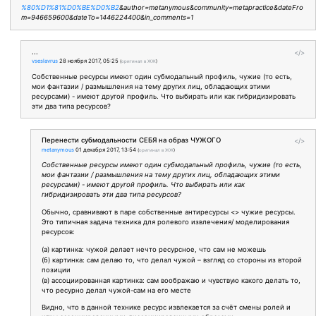
%80%D1%81%D0%BE%D0%B2
&author=metanymous&community=metapractice&dateFro
m=946659600&dateTo=1446224400&in_comments=1
...
</>
vseslavrus
28 ноября 2017, 05:25
(
оригинал в ЖЖ
)
Собственные ресурсы имеют один субмодальный профиль, чужие (то есть,
мои фантазии / размышления на тему других лиц, обладающих этими
ресурсами) - имеют другой профиль. Что выбирать или как гибридизировать
эти два типа ресурсов?
Перенести субмодальности СЕБЯ на образ ЧУЖОГО
</>
metanymous
01 декабря 2017, 13:54
(
оригинал в ЖЖ
)
Собственные ресурсы имеют один субмодальный профиль, чужие (то есть,
мои фантазии / размышления на тему других лиц, обладающих этими
ресурсами) - имеют другой профиль. Что выбирать или как
гибридизировать эти два типа ресурсов?
Обычно, сравнивают в паре собственные антиресурсы <> чужие ресурсы.
Это типичная задача техника для ролевого извлечения/ моделирования
ресурсов:
(а) картинка: чужой делает нечто ресурсное, что сам не можешь
(б) картинка: сам делаю то, что делал чужой – взгляд со стороны из второй
позиции
(в) ассоциированная картинка: сам воображаю и чувствую какого делать то,
что ресурно делал чужой-сам на его месте
Видно, что в данной технике ресурс извлекается за счёт смены ролей и