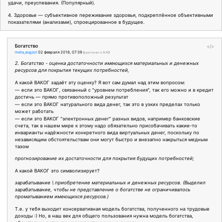
удачи, преуспевания. (Популярный).
4. Здоровье — субъективное переживание здоровья, подкреплённое объективными
показателями (анализами), спроецированное в будущее.
Богатство
</>
meta_eugzol
02 февраля 2018, 07:39
(
оригинал в ЖЖ
)
2. Богатство - оценка достаточности имеющихся материальных и денежных
ресурсов для покрытия текущих потребностей,
А какой ВАКОГ задаёт эту оценку? Я вот сам думал над этим вопросом:
— если это ВАКОГ, связанный с "уровнем потребления", так его можно и в кредит
достичь — прямо противоположный результат
— если это ВАКОГ натурального вида денег, так это в узких пределах только
может работать
— если это ВАКОГ "электронных денег" разных видов, например банковские
счета, так в нашем мире к этому надо обязательно присобачивать какие-то
инварианты надёжности конкретного вида виртуальных денег, поскольку по
независящим обстоятельствам они могут быстро и внезапно накрыться медным
тазом
прогнозирование их достаточности для покрытия будущих потребностей;
А какой ВАКОГ это символизирует?
зарабатывание \ приобретение материальных и денежных ресурсов. (Выделил
зарабатывание, чтобы не представление о богатстве не ограничивалось
проматыванием имеющихся ресурсов.)
Т.е. у тебя выходит консервативная модель богатства, полученного на трудовые
доходы :) Но, в наш век для общего пользования нужна модель богатства,