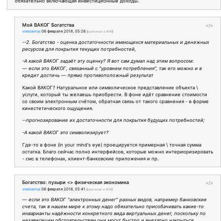
обязательно включающая инвестиционные доходы.
Мой ВАКОГ Богатства
</>
vseslavrus
06 февраля 2018, 05:26
(
оригинал в ЖЖ
)
--2. Богатство - оценка достаточности имеющихся материальных и денежных
ресурсов для покрытия текущих потребностей,
-А какой ВАКОГ задаёт эту оценку? Я вот сам думал над этим вопросом:
— если это ВАКОГ, связанный с "уровнем потребления", так его можно и в
кредит достичь — прямо противоположный результат
Какой ВАКОГ? Натуральное или символическое представление объекта \
услуги, который ты желаешь приобрести. В фоне идёт сравнение стоимости
со своим электронным счётом, обратная связь от такого сравнения - в форме
кинестетического ощущения.
--прогнозирование их достаточности для покрытия будущих потребностей;
-А какой ВАКОГ это символизирует?
Где-то в фоне (in your mind's eye) проецируется примерная \ точная сумма
остатка. Благо сейчас полно интерфейсов, которые можно интериоризировать
- смс в телефонах, клиент-банковские приложения и пр.
Богатство: пузыри <> физическая экономика
</>
vseslavrus
06 февраля 2018, 05:41
(
оригинал в ЖЖ
)
— если это ВАКОГ "электронных денег" разных видов, например банковские
счета, так в нашем мире к этому надо обязательно присобачивать какие-то
инварианты надёжности конкретного вида виртуальных денег, поскольку по
независящим обстоятельствам они могут быстро и внезапно накрыться