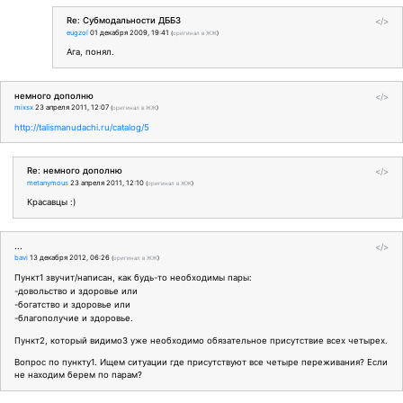
Re: Субмодальности ДББЗ
</>
eugzol
01 декабря 2009, 19:41
(
оригинал в ЖЖ
)
Ага, понял.
немного дополню
</>
mixsx
23 апреля 2011, 12:07
(
оригинал в ЖЖ
)
http://talismanudachi.ru/catalog/5
Re: немного дополню
</>
metanymous
23 апреля 2011, 12:10
(
оригинал в ЖЖ
)
Красавцы :)
...
</>
bavi
13 декабря 2012, 06:26
(
оригинал в ЖЖ
)
Пункт1 звучит/написан, как будь-то необходимы пары:
-довольство и здоровье или
-богатство и здоровье или
-благополучие и здоровье.
Пункт2, который видимо3 уже необходимо обязательное присутствие всех четырех.
Вопрос по пункту1. Ищем ситуации где присутствуют все четыре переживания? Если
не находим берем по парам?