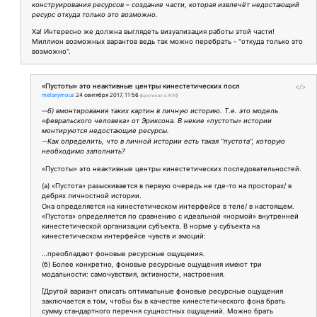
конструирования ресурсов – создание части, которая извлечёт недостающий
ресурс откуда только это возможно.
Ха! Интересно же должна выглядеть визуализация работы этой части!
Миллион возможных варантов ведь так можно перебрать - "откуда только это
возможно".
«Пустоты» это неактивные центры кинестетических посл
</>
metanymous
24 сентября 2017, 11:56
(
оригинал в ЖЖ
)
--б) вмонтирования таких картин в личную историю. Т.е. это модель
«февральского человека» от Эриксона. В некие «пустоты» истории
монтируются недостающие ресурсы.
--Как определить, что в личной истории есть такая "пустота", которую
необходимо заполнить?
«Пустоты» это неактивные центры кинестетических последовательностей.
(а) «Пустота» разыскивается в первую очередь не где-то на просторах/ в
дебрях личностной истории.
Она определяется на кинестетическом интерфейсе в теле/ в настоящем.
«Пустота» определяется по сравнению с идеальной «нормой» внутренней
кинестетической организации субъекта. В норме у субъекта на
кинестетическом интерфейсе чувств и эмоций:
…преобладают фоновые ресурсные ощущения.
(б) Более конкретно, фоновые ресурсные ощущения имеют три
модальности: самочувствия, активности, настроения.
[Другой вариант описать оптимальные фоновые ресурсные ощущения
заключается в том, чтобы бы в качестве кинестетического фона брать
сумму стандартного перечня сущностных ощущений. Можно брать