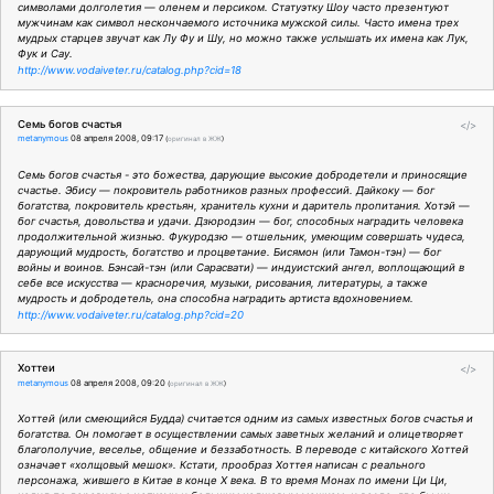
символами долголетия — оленем и персиком. Статуэтку Шоу часто презентуют
мужчинам как символ нескончаемого источника мужской силы. Часто имена трех
мудрых старцев звучат как Лу Фу и Шу, но можно также услышать их имена как Лук,
Фук и Сау.
http://www.vodaiveter.ru/catalog.php?cid=18
Семь богов счастья
</>
metanymous
08 апреля 2008, 09:17
(
оригинал в ЖЖ
)
Семь богов счастья - это божества, дарующие высокие добродетели и приносящие
счастье. Эбису — покровитель работников разных профессий. Дайкоку — бог
богатства, покровитель крестьян, хранитель кухни и даритель пропитания. Хотэй —
бог счастья, довольства и удачи. Дзюродзин — бог, способных наградить человека
продолжительной жизнью. Фукуродзю — отшельник, умеющим совершать чудеса,
дарующий мудрость, богатство и процветание. Бисямон (или Тамон-тэн) — бог
войны и воинов. Бэнсай-тэн (или Сарасвати) — индуистский ангел, воплощающий в
себе все искусства — красноречия, музыки, рисования, литературы, а также
мудрость и добродетель, она способна наградить артиста вдохновением.
http://www.vodaiveter.ru/catalog.php?cid=20
Хоттеи
</>
metanymous
08 апреля 2008, 09:20
(
оригинал в ЖЖ
)
Хоттей (или смеющийся Будда) считается одним из самых известных богов счастья и
богатства. Он помогает в осуществлении самых заветных желаний и олицетворяет
благополучие, веселье, общение и беззаботность. В переводе с китайского Хоттей
означает «холщовый мешок». Кстати, прообраз Хоттея написан с реального
персонажа, жившего в Китае в конце Х века. В то время Монах по имени Ци Ци,