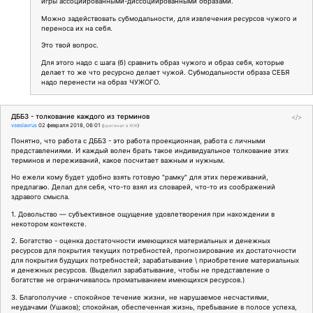
игры ассоциированными-диссоциированными образами.
Можно задействовать субмодальности, для извлечения ресурсов чужого и
переноса их на себя.
Это твой вопрос.
Для этого надо с шага (б) сравнить образ чужого и образ себя, которые
делает то же что ресурсно делает чужой. Субмодальности образа СЕБЯ
надо перенести на образ ЧУЖОГО.
ДББЗ - толкование каждого из терминов
</>
vseslavrus
02 февраля 2018, 06:01
(
оригинал в ЖЖ
)
Понятно, что работа с ДББЗ - это работа проекционная, работа с личными
представлениями. И каждый волен брать такое индивидуальное толкование этих
терминов и переживаний, какое посчитает важным и нужным.
Но ежели кому будет удобно взять готовую "рамку" для этих переживаний,
предлагаю. Делал для себя, что-то взял из словарей, что-то из соображений
здравого смысла.
1. Довольство — субъективное ощущение удовлетворения при нахождении в
некотором контексте.
2. Богатство - оценка достаточности имеющихся материальных и денежных
ресурсов для покрытия текущих потребностей, прогнозирование их достаточности
для покрытия будущих потребностей; зарабатывание \ приобретение материальных
и денежных ресурсов. (Выделил зарабатывание, чтобы не представление о
богатстве не ограничивалось проматыванием имеющихся ресурсов.)
3. Благополучие - спокойное течение жизни, не нарушаемое несчастиями,
неудачами (Ушаков); спокойная, обеспеченная жизнь, пребывание в полосе успеха,