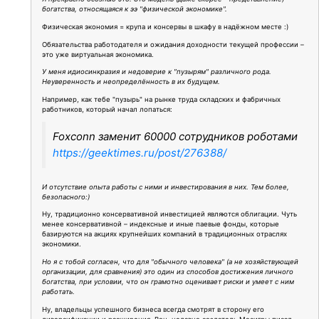
богатства, относящаяся к ээ "физической экономике".
Физическая экономия = крупа и консервы в шкафу в надёжном месте :)
Обязательства работодателя и ожидания доходности текущей профессии –
это уже виртуальная экономика.
У меня идиосинкразия и недоверие к "пузырям" различного рода.
Неуверенность и неопределённость в их будущем.
Например, как тебе "пузырь" на рынке труда складских и фабричных
работников, который начал лопаться:
Foxconn заменит 60000 сотрудников роботами
https://geektimes.ru/post/276388/
И отсутствие опыта работы с ними и инвестирования в них. Тем более,
безопасного:)
Ну, традиционно консервативной инвестицией являются облигации. Чуть
менее консервативной – индексные и иные паевые фонды, которые
базируются на акциях крупнейших компаний в традиционных отраслях
экономики.
Но я с тобой согласен, что для "обычного человека" (а не хозяйствующей
организации, для сравнения) это один из способов достижения личного
богатства, при условии, что он грамотно оценивает риски и умеет с ним
работать.
Ну, владельцы успешного бизнеса всегда смотрят в сторону его