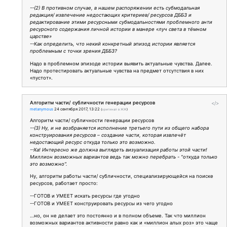
--(2) В противном случае, в нашем распоряжении есть субмодальная
редакция/ извлечение недостающих критериев/ ресурсов ДББЗ и
редактирование этими ресурсными субмодальностями проблемного анти
ресурсного содержания личной истории в манере «луч света в тёмном
царстве»
--Как определить, что некий конкретный эпизод истории является
проблемным с точки зрения ДББЗ?
Надо в проблемном эпизоде истории выявить актуальные чувства. Далее.
Надо протестировать актуальные чувства на предмет отсутствия в них
«пустот».
Алгоритм части/ субличности генерации ресурсов
</>
metanymous
24 сентября 2017, 13:22
(
оригинал в ЖЖ
)
Алгоритм части/ субличности генерации ресурсов
--(3) Ну, и не возбраняется исполнение третьего пути из общего набора
конструирования ресурсов – создание части, которая извлечёт
недостающий ресурс откуда только это возможно.
--Ха! Интересно же должна выглядеть визуализация работы этой части!
Миллион возможных вариантов ведь так можно перебрать - "откуда только
это возможно".
Ну, алгоритм работы части/ субличности, специализирующейся на поиске
ресурсов, работает просто:
--ГОТОВ и УМЕЕТ искать ресурсы где угодно
--ГОТОВ и УМЕЕТ конструировать ресурсы из чего угодно
…но, он не делает это постоянно и в полном объеме. Так что миллион
возможных вариантов активности равно как и «миллион алых роз» это чаще