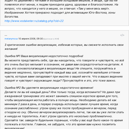
ходил по деревням с четками и большим холщовым мешком, и везде, где бы ни
появлялся этот монах, к людям приходила удача, здоровье и благосостояние. На
вопрос, что находится у него в мешке, он отвечал: «Там у меня весь мир!».
Изображение Хоттея прекрасно подходит для активизации Юго-Востока, зоны
Богатства.
http://www.vodaiveter.ru/catalog.php?cid=22
...
</>
metanymous
10 апреля 2008, 09:30
(
оригинал в ЖЖ
)
3 критические ошибки визуализации, избежав которых, вы сможете исполнить свои
желания!
Ошибка №1 Ваша визуализация недостаточно подробна!
Вы можете представлять себе, где вы находитесь, что говорите и чувствуете, но всё
это очень быстро мелькает в сознании, не давая вам сосредоточиться на деталях. А
ведь это основополагающая в визуализации вещь! Не спешите, погружайтесь в
видение медленно, прочувствуйте каждый ваш шаг, осознайте малейшие оттенки
чувств, которые вами овладевают при мыслях о вашей мечте. Что в ваших видениях
говорят и чувствуют окружающие люди? Прочувствуйте и это, это тоже важно.
Ошибка №2 Вы уделяете визуализации недостаточно времени!
Делаете ли вы её каждый день? Или только тогда, когда вспомните? Но даже при
ежедневной тренировке это может занимать слишком короткое время для того,
чтобы визуализация могла работать в полную мощь. Необходимо делать её как
минимум 2 раза в день, в первую очередь используя самое лучшее время, когда
сознание расслабленно: утром сразу же после пробуждения и вечером, перед
отходом ко сну. Обычно вечером визуализировать легче, так как вы уже легли спать
и никуда не торопитесь. А вот утром сделать это несколько проблематично.
Сделайте так: заведите будильник пораньше, чтобы у вас ещё было какое-то время
полежать в постели. Главное, не забудьте, что это время вам нужно посвятить
визуализации!