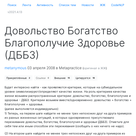
Поиск
Лента
Активность
Cписок тем
Новости
ЖЖ
CodeNLP
v2021.4.13
Довольство Богатство
Благополучие Здоровье
(ДББЗ)
metanymous
03 апреля 2008
в Metapractice
(
оригинал в ЖЖ
)
Прикреплённые
Ссылки
Внешние
Цитируется
2
0
15
16
Будет интересно найти - как проявляются критерии, которые на субмодальном
уровне символизируют/определяют качество жизни. На роль критериев качества
жизни возьмем распространенные критерии: довольство, богатство, благополучие и
здоровье - ДББЗ. Критерии возьмем вместе/одновременно: довольство + богатство +
благополучие + здоровье.
(далее выполняется индивидуально)
1) Теперь, на первом шаге найдите не менее трех непохожих друг на друга примеров
из разных жизненных ситуаций, в которых одновременно присутствовало
переживание довольства, богатства, благополучия и здоровья (ДББЗ). Отметьте для
себя тем или иным способом эти переживания (сообщать о них ничего не надо).
(2) На втором шаге найдите не менее трех непохожих друг на друга примеров из