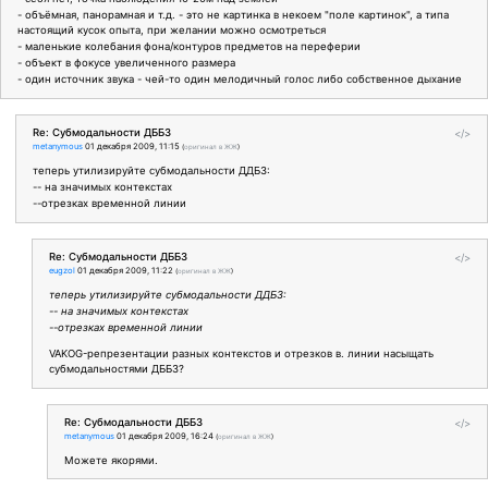
- объёмная, панорамная и т.д. - это не картинка в некоем "поле картинок", а типа
настоящий кусок опыта, при желании можно осмотреться
- маленькие колебания фона/контуров предметов на переферии
- объект в фокусе увеличенного размера
- один источник звука - чей-то один мелодичный голос либо собственное дыхание
Re: Субмодальности ДББЗ
</>
metanymous
01 декабря 2009, 11:15
(
оригинал в ЖЖ
)
теперь утилизируйте субмодальности ДДБЗ:
-- на значимых контекстах
--отрезках временной линии
Re: Субмодальности ДББЗ
</>
eugzol
01 декабря 2009, 11:22
(
оригинал в ЖЖ
)
теперь утилизируйте субмодальности ДДБЗ:
-- на значимых контекстах
--отрезках временной линии
VAKOG-репрезентации разных контекстов и отрезков в. линии насыщать
субмодальностями ДББЗ?
Re: Субмодальности ДББЗ
</>
metanymous
01 декабря 2009, 16:24
(
оригинал в ЖЖ
)
Можете якорями.