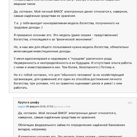
медным тазом
Да, согласен. Мой личный ВАКОГ электронных денег относится к, наверное,
самым надёжным средствам их хранения.
Т.е. у тебя выходит консервативная модель богатства, полученного на
трудовые доходы :)
Я прекрасно осознаю это. Это модель (даже скорее - представление)
богатства, относящаяся к ээ "физической экономике".
Но, в наш век для общего пользования нужна модель богатства, обязательно
включающая инвестиционные доходы.
У меня идиосинкразия и недоверие к "пузырям" различного рода.
Неуверенность и неопределённость в их будущем. И отсутствие опыта работы
с ними и инвестирования в них. Тем более, безопасного:) Потому и.
Но я с тобой согласен, что для "обычного человека" (а не хозяйствующей
организации, для сравнения) это один из способов достижения личного
богатства, при условии, что он грамотно оценивает риски и умеет с ним
работать.
Крупа в шкафу
</>
eugzol
06 февраля 2018, 07:50
(
оригинал в ЖЖ
)
Да, согласен. Мой личный ВАКОГ электронных денег относится к,
наверное, самым надёжным средствам их хранения.
Облигации федерального займа по определению надёжней банковских
вкладов, например.
Я прекрасно осознаю это. Это модель (даже скорее - представление)