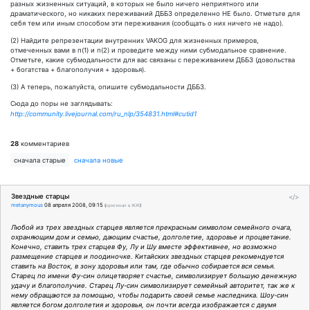
разных жизненных ситуаций, в которых не было ничего неприятного или
драматического, но никаких переживаний ДББЗ определенно НЕ было. Отметьте для
себя тем или иным способом эти переживания (сообщать о них ничего не надо).
(2) Найдите репрезентации внутренних VAKOG для жизненных примеров,
отмеченных вами в п(1) и п(2) и проведите между ними субмодальное сравнение.
Отметьте, какие субмодальности для вас связаны с переживанием ДББЗ (довольства
+ богатства + благополучия + здоровья).
(3) А теперь, пожалуйста, опишите субмодальности ДББЗ.
Сюда до поры не заглядывать:
http://community.livejournal.com/ru_nlp/354831.html#cutid1
28
комментариев
сначала старые
сначала новые
Звездные старцы
</>
metanymous
08 апреля 2008, 09:15
(
оригинал в ЖЖ
)
Любой из трех звездных старцев является прекрасным символом семейного очага,
охраняющим дом и семью, дающим счастье, долголетие, здоровье и процветание.
Конечно, ставить трех старцев Фу, Лу и Шу вместе эффективнее, но возможно
размещение старцев и поодиночке. Китайских звездных старцев рекомендуется
ставить на Восток, в зону здоровья или там, где обычно собирается вся семья.
Старец по имени Фу-син олицетворяет счастье, символизирует большую денежную
удачу и благополучие. Старец Лу-син символизирует семейный авторитет, так же к
нему обращаются за помощью, чтобы подарить своей семье наследника. Шоу-син
является богом долголетия и здоровья, он почти всегда изображается с двумя