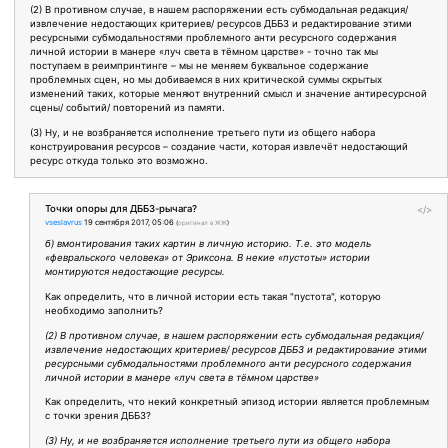
(2) В противном случае, в нашем распоряжении есть субмодальная редакция/
извлечение недостающих критериев/ ресурсов ДББЗ и редактирование этими
ресурсными субмодальностями проблемного анти ресурсного содержания
личной истории в манере «луч света в тёмном царстве» - точно так мы
поступаем в реимпринтинге – мы не меняем буквальное содержание
проблемных сцен, но мы добиваемся в них критической суммы скрытых
изменений таких, которые меняют внутренний смысл и значение антиресурсной
сцены/ событий/ повторений из памяти.
(3) Ну, и не возбраняется исполнение третьего пути из общего набора
конструирования ресурсов – создание части, которая извлечёт недостающий
ресурс откуда только это возможно.
Точки опоры для ДББЗ-рычага?
</>
vseslavrus
19 сентября 2017, 05:06
(
оригинал в ЖЖ
)
б) вмонтирования таких картин в личную историю. Т.е. это модель
«февральского человека» от Эриксона. В некие «пустоты» истории
монтируются недостающие ресурсы.
Как определить, что в личной истории есть такая "пустота", которую
необходимо заполнить?
(2) В противном случае, в нашем распоряжении есть субмодальная редакция/
извлечение недостающих критериев/ ресурсов ДББЗ и редактирование этими
ресурсными субмодальностями проблемного анти ресурсного содержания
личной истории в манере «луч света в тёмном царстве»
Как определить, что некий конкретный эпизод истории является проблемным
с точки зрения ДББЗ?
(3) Ну, и не возбраняется исполнение третьего пути из общего набора