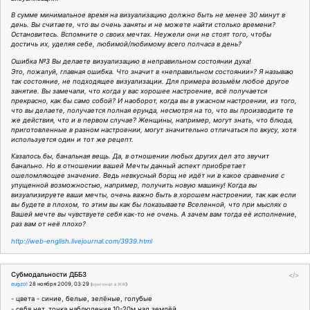
В сумме минимальное время на визуализацию должно быть не менее 30 минут в
день. Вы считаете, что вы очень заняты и не можете найти столько времени?
Остановитесь. Вспомните о своих мечтах. Неужели они не стоят того, чтобы
достичь их, уделяя себе, любимой/любимому всего полчаса в день?
Ошибка №3 Вы делаете визуализацию в неправильном состоянии духа!
Это, пожалуй, главная ошибка. Что значит в «неправильном состоянии»? Я называю
так состояние, не подходящее визуализации. Для примера возьмём любое другое
занятие. Вы замечали, что когда у вас хорошее настроение, всё получается
прекрасно, как бы само собой? И наоборот, когда вы в ужасном настроении, из того,
что вы делаете, получается полная ерунда, несмотря на то, что вы производите те
же действия, что и в первом случае? Женщины, например, могут знать, что блюда,
приготовленные в разном настроении, могут значительно отличаться по вкусу, хотя
используется один и тот же рецепт.
Казалось бы, банальная вещь. Да, в отношении любых других дел это звучит
банально. Но в отношении вашей Мечты данный аспект приобретает
ошеломляющее значение. Ведь невкусный борщ не идёт ни в какое сравнение с
упущенной возможностью, например, получить новую машину! Когда вы
визуализируете ваши мечты, очень важно быть в хорошем настроении, так как если
вы будете в плохом, то этим вы как бы показываете Вселенной, что при мыслях о
Вашей мечте вы чувствуете себя как-то не очень. А зачем вам тогда её исполнение,
раз вам от неё плохо?
http://web-english.livejournal.com/3939.html
Субмодальности ДББЗ
</>
eugzol
28 ноября 2009, 03:29
(
оригинал в ЖЖ
)
- цвета - синие, белые, зелёные, голубые
- себя нет, точка наблюдения 10-20м над землёй