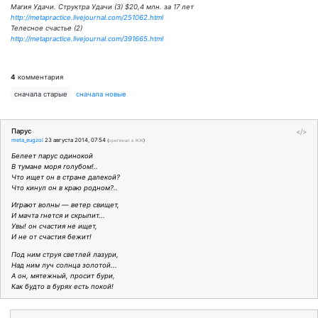
Магия Удачи. Структра Удачи (3) $20,4 млн. за 17 лет
http://metapractice.livejournal.com/251062.html
Телесное счастье (2)
http://metapractice.livejournal.com/391665.html
4
комментария
сначала старые
сначала новые
Парус
</>
meta_eugzol
23 августа 2014, 07:54
(
оригинал в ЖЖ
)
Белеет парус одинокой
В тумане моря голубом!..
Что ищет он в стране далекой?
Что кинул он в краю родном?..
Играют волны — ветер свищет,
И мачта гнется и скрыпит...
Увы! он счастия не ищет,
И не от счастия бежит!
Под ним струя светлей лазури,
Над ним луч солнца золотой...
А он, мятежный, просит бури,
Как будто в бурях есть покой!