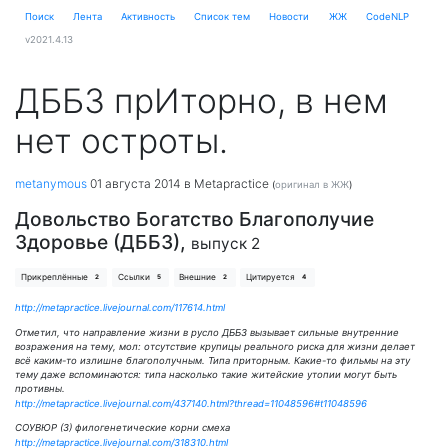
Поиск
Лента
Активность
Cписок тем
Новости
ЖЖ
CodeNLP
v2021.4.13
ДББЗ прИторно, в нем
нет остроты.
metanymous
01 августа 2014
в Metapractice
(
оригинал в ЖЖ
)
Довольство Богатство Благополучие
Здоровье (ДББЗ),
выпуск 2
Прикреплённые
Ссылки
Внешние
Цитируется
2
5
2
4
http://metapractice.livejournal.com/117614.html
Отметил, что направление жизни в русло ДББЗ вызывает сильные внутренние
возражения на тему, мол: отсутствие крупицы реального риска для жизни делает
всё каким-то излишне благополучным. Типа приторным. Какие-то фильмы на эту
тему даже вспоминаются: типа насколько такие житейские утопии могут быть
противны.
http://metapractice.livejournal.com/437140.html?thread=11048596#t11048596
СОУВЮР (3) филогенетические корни смеха
http://metapractice.livejournal.com/318310.html