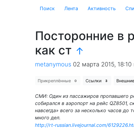
Поиск
Лента
Активность
Cпи
Посторонние в 
как ст
↑
metanymous
02 марта 2015, 18:10
Прикреплённые
Ссылки
Внешни
0
3
СМИ: Один из пассажиров пропавшего р
собирался в аэропорт на рейс QZ8501, с
навсегда» всего за несколько часов до т
много дел.
http://rt-russian.livejournal.com/6129226.h