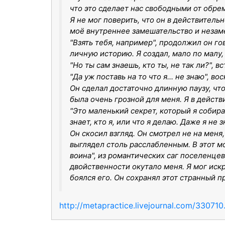
что это сделает нас свободными от обре
Я не мог поверить, что он в действитель
моё внутреннее замешательство и незам
"Взять тебя, например", продолжил он го
личную историю. Я создал, мало по малу, 
"Но ты сам знаешь, кто ты, не так ли?", вс
"Да уж поставь на то что я... не знаю", 
Он сделал достаточно длинную паузу, чтоб
была очень грозной для меня. Я в действ
"Это маленький секрет, который я собира
знает, кто я, или что я делаю. Даже я не з
Он скосил взгляд. Он смотрел не на меня,
выглядел столь расслабленным. В этот м
воина", из романтических саг поселенцев
двойственности окутало меня. Я мог искр
боялся его. Он сохранял этот странный п
http://metapractice.livejournal.com/330