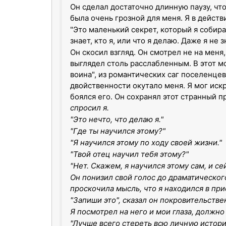
Он сделал достаточно длинную паузу, чтоб
была очень грозной для меня. Я в действ
"Это маленький секрет, который я собира
знает, кто я, или что я делаю. Даже я не з
Он скосил взгляд. Он смотрел не на меня,
выглядел столь расслабленным. В этот м
воина", из романтических саг поселенцев
двойственности окутало меня. Я мог искр
боялся его. Он сохранял этот странный п
спросил я.
"Это нечто, что делаю я."
"Где ты научился этому?"
"Я научился этому по ходу своей жизни."
"Твой отец научил тебя этому?"
"Нет. Скажем, я научился этому сам, и се
Он понизил свой голос до драматического
проскочила мысль, что я находился в пр
"Запиши это", сказал он покровительств
Я посмотрел на него и мои глаза, должно
"Лучше всего стереть всю личную историю