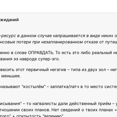
 ожиданий
п-ресурс в данном случае напрашивается в виде неких
ансовые потери при незапланированном отказе от путе
енно в слове ОПРАВДАТЬ. То есть это либо реальный 
ания ээ навроде супер-эго.
есить этот первичный негатив – типа из двух зол – не
т меньшее.
называют "костылём" – заплатка/патч в то место сист
писывания" – то нагвалисты дали действенный приём –
ношении своих планов. Нет сведений о твоих планах 
рэго" + открытость "везению".