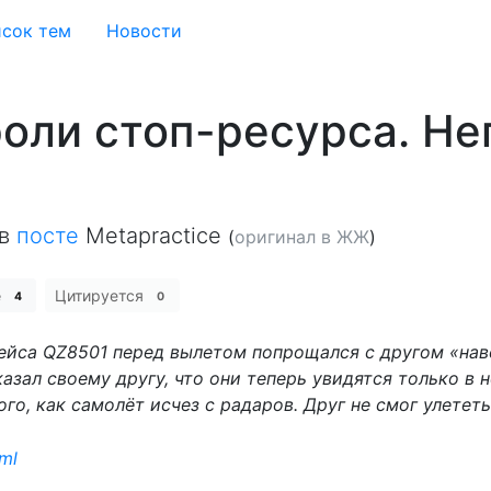
сок тем
Новости
роли стоп-ресурса. Не
в
посте
Metapractice
(
оригинал в ЖЖ
)
е
Цитируется
4
0
ейса QZ8501 перед вылетом попрощался с другом «нав
казал своему другу, что они теперь увидятся только в
ого, как самолёт исчез с радаров. Друг не смог улетет
tml