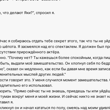
 что делают Яки?", спросил я.
йчас я собираюсь отдать тебе секрет этого, так что ты не у
 шёпота. Я засмеялся над его спектаклем. Я должен был при
исутствии прирождённого актёра.
енно. "Почему нет? Ты кажешься более спокойным, когда пи
 быть, выдали моё замешательство. Он хлопнул себя по бед
", сказал он медленно, как если бы давая мне время записа
менительных мыслей других людей."
ности говорит это. У меня случился момент замешательства.
едлительно его использовал.
ворить. "Прямо сейчас ты не знаешь, приедешь ты или уйдёшь
туман вокруг меня и моей жизни. И сейчас никто не знает на
тавил я.
воскликнул он и начал кататься по полу, смеясь над моим уди