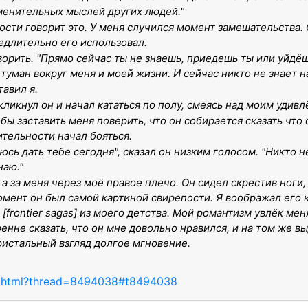
менительных мыслей других людей."
ности говорит это. У меня случился момент замешательства.
едлительно его использовал.
ворить. "Прямо сейчас ты не знаешь, приедешь ты или уйдёшь
туман вокруг меня и моей жизни. И сейчас никто не знает на
тавил я.
воскликнул он и начал кататься по полу, смеясь над моим уди
ы заставить меня поверить, что он собирается сказать что он
ительности начал бояться.
юсь дать тебе сегодня", сказал он низким голосом. "Никто 
наю."
 а за меня через моё правое плечо. Он сидел скрестив ноги,
омент он был самой картиной свирепости. Я воображал его 
 [frontier sagas] из моего детства. Мой романтизм увлёк м
енне сказать, что он мне довольно нравился, и на том же вы
ристальный взгляд долгое мгновение.
710.html?thread=8494038#t8494038