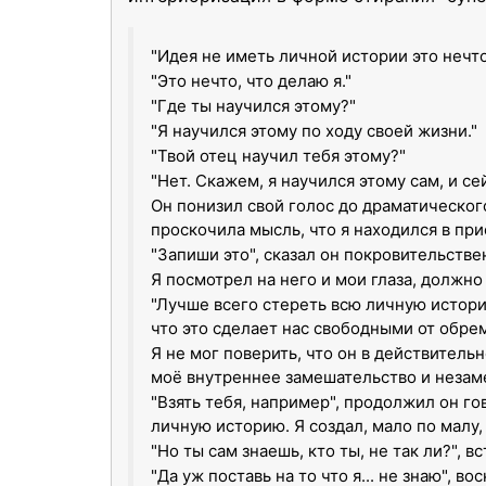
"Идея не иметь личной истории это нечто,
"Это нечто, что делаю я."
"Где ты научился этому?"
"Я научился этому по ходу своей жизни."
"Твой отец научил тебя этому?"
"Нет. Скажем, я научился этому сам, и се
Он понизил свой голос до драматического
проскочила мысль, что я находился в пр
"Запиши это", сказал он покровительств
Я посмотрел на него и мои глаза, должно
"Лучше всего стереть всю личную историю
что это сделает нас свободными от обре
Я не мог поверить, что он в действитель
моё внутреннее замешательство и незам
"Взять тебя, например", продолжил он го
личную историю. Я создал, мало по малу, 
"Но ты сам знаешь, кто ты, не так ли?", вс
"Да уж поставь на то что я... не знаю", 