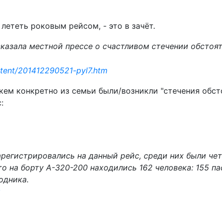
 лететь роковым рейсом, - это в зачёт.
сказала местной прессе о счастливом стечении обстоя
ntent/201412290521-pyl7.htm
 кем конкретно из семьи были/возникли "стечения обст
:
арегистрировались на данный рейс, среди них были че
 на борту А-320-200 находились 162 человека: 155 пас
одника.
8