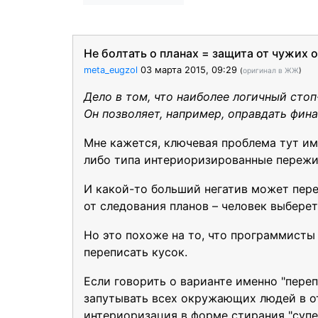
Не болтать о планах = защита от чужих
meta_eugzol
03 марта 2015, 09:29
(
оригинал в ЖЖ
)
Дело в том, что наиболее логичный сто
Он позволяет, например, оправдать фин
Мне кажется, ключевая проблема тут им
либо типа интериоризированные пережив
И какой-то больший негатив может перев
от следования планов – человек выбере
Но это похоже на то, что программисты 
переписать кусок.
Если говорить о варианте именно "пере
запутывать всех окружающих людей в от
интериоризация в форме стирания "супе