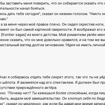
ы заставить меня поверить, что он собирается сказать что он
ительности начал бояться.
юсь дать тебе сегодня", сказал он низким голосом. "Никто 
наю."
 а за меня через моё правое плечо. Он сидел скрестив ноги,
омент он был самой картиной свирепости. Я воображал его 
 [frontier sagas] из моего детства. Мой романтизм увлёк м
енне сказать, что он мне довольно нравился, и на том же вы
ристальный взгляд долгое мгновение.
"Идея не иметь личной
йчас я собираюсь отдать тебе секрет этого, так что ты не у
 шёпота. Я засмеялся над его спектаклем. Я должен был при
исутствии прирождённого актёра.
енно. "Почему нет? Ты кажешься более спокойным, когда пи
 быть, выдали моё замешательство. Он хлопнул себя по бед
", сказал он медленно, как если бы давая мне время записа