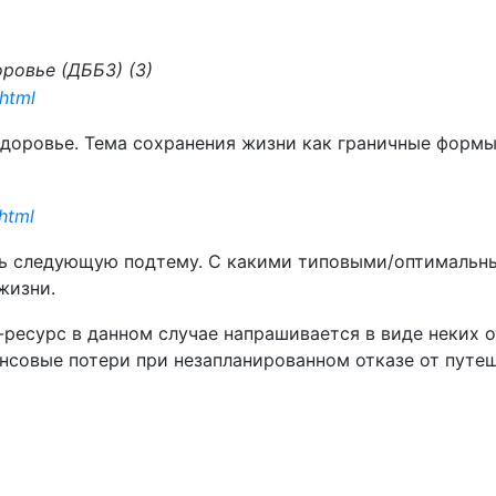
ровье (ДББЗ) (3)
.html
 здоровье. Тема сохранения жизни как граничные форм
.html
ить следующую подтему. С какими типовыми/оптимальн
жизни.
п-ресурс в данном случае напрашивается в виде неких
ансовые потери при незапланированном отказе от путе