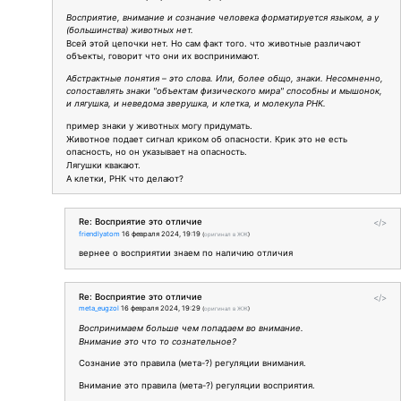
Восприятие, внимание и сознание человека форматируется языком, а у
(большинства) животных нет.
Всей этой цепочки нет. Но сам факт того. что животные различают
объекты, говорит что они их воспринимают.
Абстрактные понятия – это слова. Или, более общо, знаки. Несомненно,
сопоставлять знаки "объектам физического мира" способны и мышонок,
и лягушка, и неведома зверушка, и клетка, и молекула РНК.
пример знаки у животных могу придумать.
Животное подает сигнал криком об опасности. Крик это не есть
опасность, но он указывает на опасность.
Лягушки квакают.
А клетки, РНК что делают?
Re: Восприятие это отличие
</>
friendlyatom
16 февраля 2024, 19:19
(
оригинал в ЖЖ
)
вернее о восприятии знаем по наличию отличия
Re: Восприятие это отличие
</>
meta_eugzol
16 февраля 2024, 19:29
(
оригинал в ЖЖ
)
Воспринимаем больше чем попадаем во внимание.
Внимание это что то сознательное?
Сознание это правила (мета-?) регуляции внимания.
Внимание это правила (мета-?) регуляции восприятия.