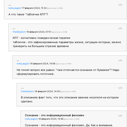
...
</>
meta_eugzol
17 февраля 2024, 15:32
(
оригинал в ЖЖ
)
А что такое "таблички КПТ"?
...
</>
friendlyatom
18 февраля 2024, 07:51
(
оригинал в ЖЖ
)
КПТ - когнитивно поведенческая терапия
табличка - это зафиксированные параметры жизни, ситуации которые, можно
трекерить на большем отрезке времени
...
</>
meta_eugzol
18 февраля 2024, 14:06
(
оригинал в ЖЖ
)
Не понял вопрос все равно: "чем отличается сознание от бумажки"? Надо
сформулировать поточнее.
...
</>
friendlyatom
18 февраля 2024, 14:34
(
оригинал в ЖЖ
)
В описаниях факт того, что это описание важнее носителя на котором
сделано.
Сознание - это информационный феномен
</>
meta_eugzol
18 февраля 2024, 14:46
(
оригинал в ЖЖ
)
Сознание - это информационный феномен. Да. Как и внимание.