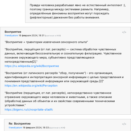
Правда человека разрабатывал явно не естественный интеллект :),
поэтому граница между системами размыта. Например,
определённые феномены восприятия могут порождать
(рефлекторные) движения без работы внимания.
Восприятие
</>
friendlyatom
16 февраля 2024, 18:31
(
оригинал в ЖЖ
)
"Восприятие = траектории извлечения сенсорного опыта"
"Восприя́тие, перце́пция (от лат. perceptio) — система обработки чувственных
данных, включающая бессознательную и сознательную фильтрацию. Чувственное
познание окружающего мира, субъективно представляющееся
непосредственным[2]."
https://ru.wikipedia.org/wiki/Восприятие
"Восприятие (от латинского perceptio "сбор, получение") - это организация,
идентификация и интерпретация сенсорной информации с целью представления и
понимания представленной информации или окружающей среды.[2]"
https://en.wikipedia.org/wiki/Perception
"Восприя́тие (перцепция, от лат. perceptio), непосредственно-чувственное
отражение окружающего мира человеком и животными, а также описание
(обработка) данных об объектах и их свойствах современными техническими
устройствами."
https://bigenc.ru/c/vospriiatie-a1adfc
Re: Восприятие
</>
friendlyatom
16 февраля 2024, 18:33
(
оригинал в ЖЖ
)