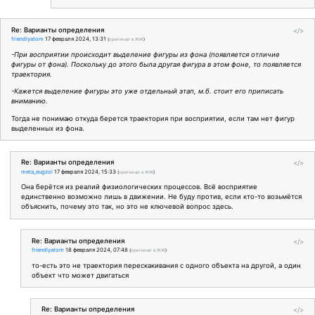
Re: Варианты определения
</>
friendlyatom
17 февраля 2024, 13:31
(
оригинал в ЖЖ
)
-При восприятии происходит выделение фигуры из фона (появляется отличие
фигуры от фона). Поскольку до этого была другая фигура в этом фоне, то появляется
траектория.
-Кажется выделение фигуры это уже отдельный этап, м.б. стоит его приписать
вниманию.
Тогда не понимаю откуда берется траектория при восприятии, если там нет фигур
выделенных из фона.
Re: Варианты определения
</>
meta_eugzol
17 февраля 2024, 15:33
(
оригинал в ЖЖ
)
Она берётся из реалий физиологических процессов. Всё восприятие
единственно возможно лишь в движении. Не буду против, если кто-то возьмётся
объяснить, почему это так, но это не ключевой вопрос здесь.
Re: Варианты определения
</>
friendlyatom
18 февраля 2024, 07:48
(
оригинал в ЖЖ
)
то-есть это не траектория перескакивания с одного объекта на другой, а один
объект что может двигаться
Re: Варианты определения
</>