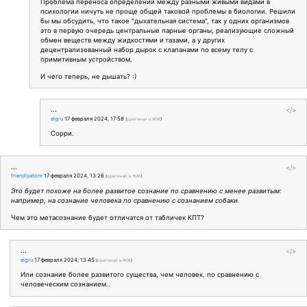
Проблема переноса определений между разными живыми видами в
психологии ничуть не проще общей таковой проблемы в биологии. Решили
бы мы обсудить, что такое "дыхательная система", так у одних организмов
это в первую очередь центральные парные органы, реализующие сложный
обмен веществ между жидкостями и газами, а у других
децентрализованный набор дырок с клапанами по всему телу с
примитивным устройством.
И чего теперь, не дышать? :)
...
</>
elgru
17 февраля 2024, 17:58
(
оригинал в ЖЖ
)
Сорри.
...
</>
friendlyatom
17 февраля 2024, 13:26
(
оригинал в ЖЖ
)
Это будет похоже на более развитое сознание по сравнению с менее развитым:
например, на сознание человека по сравнению с сознанием собаки.
Чем это метасознание будет отличатся от табличек КПТ?
...
</>
elgru
17 февраля 2024, 13:45
(
оригинал в ЖЖ
)
Или сознание более развитого существа, чем человек, по сравнению с
человеческим сознанием..