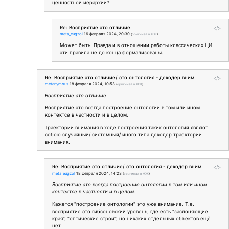
ценностной иерархии?
Re: Восприятие это отличие
</>
meta_eugzol
16 февраля 2024, 20:30
(
оригинал в ЖЖ
)
Может быть. Правда и в отношении работы классических ЦИ
эти правила не до конца формализованы.
Re: Восприятие это отличие/ это онтология - декодер вним
</>
metanymous
18 февраля 2024, 10:53
(
оригинал в ЖЖ
)
Восприятие это отличие
Восприятие это всегда построение онтологии в том или ином
контектсе в частности и в целом.
Траектории внимания в ходе построения таких онтологий являют
собою случайный/ системный/ иного типа декодер траектории
внимания.
Re: Восприятие это отличие/ это онтология - декодер вним
</>
meta_eugzol
18 февраля 2024, 14:23
(
оригинал в ЖЖ
)
Восприятие это всегда построение онтологии в том или ином
контектсе в частности и в целом.
Кажется "построение онтологии" это уже внимание. Т.е.
восприятие это гибсоновский уровень, где есть "заслоняющие
края", "оптические строи", но никаких отдельных объектов ещё
нет.