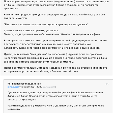
При восприятии происходит выделение фигуры из фона (появляется отличие фигуры
от фона). Поскольку до этого была другая фигура в этом фоне, то появляется
траектория.
Восприятию предшествует, другая операция "ввода данных", как бы ввод фона без
выделения фигуры.
"Внимание = правила, по которым строятся траектории восприятия"
правила - если в смысле править, управлять.
То-есть, когда произвольно выбираем новые объекты для выделения из фона.
Если правила - в смысле некоторой алгоритмической предопределенности, то это
противоречит представлению о внимании как о чем то произвольном.
Хотя и есть выражение "приковано внимание", и это все равно ещё внимание.
Думаю, если назвать "ввод данных" до выделения фигуры из фона восприятием.
То получается два внимания. Внимание в смысле которое выделяет фигуру из фона.
И внимание которое управляет этим первым вниманием.
Первое внимание больше моторика наведения фокуса зрачка, второе внимание это
моторика поворота глазного яблока, и больших частей тела.
Re: Варианты определения
</>
meta_eugzol
16 февраля 2024, 20:39
(
оригинал в ЖЖ
)
При восприятии происходит выделение фигуры из фона (появляется отличие
фигуры от фона). Поскольку до этого была другая фигура в этом фоне, то
появляется траектория.
Кажется выделение фигуры это уже отдельный этап, м.б. стоит его приписать
вниманию.