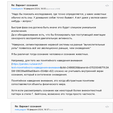
Re: Вариант сознания
</>
friendlyatom
16 февраля 2024, 18:05
(
оригинал в ЖЖ
)
"Надо бы поискать исследования, где точно определяется, у каких животных
обычно есть сны. У домашних собак точно бывают. А вот даже у волков каких-
нибудь – вопрос."
Быстрая фаза сна должна быть иначе это будет слишком уникальное
исключения.
Да и обездвиживание есть, что бы блокировать при поступающей имитации
сенсорного восприятия двигательную активность.
"Наверное, сегментирование нервной системы на разные "вычислительные
узлы" появилось всё же эволюционно раньше, чем сновидения."
Я бы различал тогда сознание человека и сознание животных.
Например, для того же понятийного наведения внимания
(
https://yandex.ru/search/?
text=понятийного+наведения+внимания
&clid=2486826&banerid=0702004871%3A
SW-09039ad69ad0&win=554&lr=62) сложно не учитывать внутренний экран
сознания, который в онтогенезе сновидения.
Понятийное наведение внимания, это когда абстрактным понятиям
сопоставляются объекты физического мира.
Хотя если рассматривать сознание как некоторый более внеконтекстный
паттерн в стиле Г. Бейтсона, возможно это тогда просто частности.
Re: Вариант сознания
</>
meta_eugzol
16 февраля 2024, 18:37
(
оригинал в ЖЖ
)