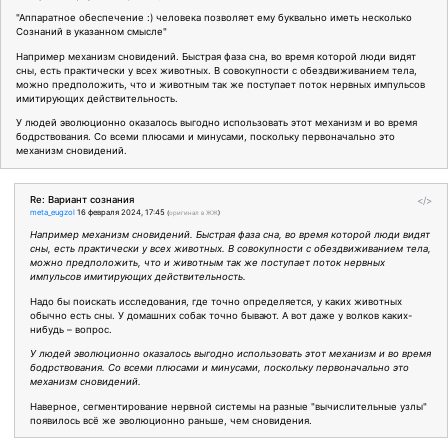
"Аппаратное обеспечение :) человека позволяет ему буквально иметь несколько
Сознаний в указанном смысле"
Например механизм сновидений. Быстрая фаза сна, во время которой люди видят
сны, есть практически у всех животных. В совокупности с обездвиживанием тела,
можно предположить, что и животным так же поступает поток нервных импульсов
имитирующих действительность.
У людей эволюционно оказалось выгодно использовать этот механизм и во время
бодрствования. Со всеми плюсами и минусами, поскольку первоначально это
механизм сновидений.
Re: Вариант сознания
</>
meta_eugzol
16 февраля 2024, 17:45
(
оригинал в ЖЖ
)
Например механизм сновидений. Быстрая фаза сна, во время которой люди видят
сны, есть практически у всех животных. В совокупности с обездвиживанием тела,
можно предположить, что и животным так же поступает поток нервных
импульсов имитирующих действительность.
Надо бы поискать исследования, где точно определяется, у каких животных
обычно есть сны. У домашних собак точно бывают. А вот даже у волков каких-
нибудь – вопрос.
У людей эволюционно оказалось выгодно использовать этот механизм и во время
бодрствования. Со всеми плюсами и минусами, поскольку первоначально это
механизм сновидений.
Наверное, сегментирование нервной системы на разные "вычислительные узлы"
появилось всё же эволюционно раньше, чем сновидения.