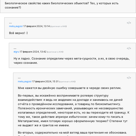
Биологическое свойство каких биологических обьектов? Тех, у которых есть
сознание?)
...
</>
meta_eugzol
17 февраля 2024, 13:14
(
оригинал в ЖЖ
)
Всё верно! :)
...
</>
elgru
17 февраля 2024, 13:42
(
оригинал в ЖЖ
)
Ну и ладно. Сознание определим через мета-сущности, а их, в свою очередь,
через сознание.
...
</>
meta_eugzol
17 февраля 2024, 15:31
(
оригинал в ЖЖ
)
Мне кажется вы двойную ошибку совершаете в череде своих реплик.
Во-первых, вы искажённо воспринимаете ролевую структуру
взаимодействия: я ведь не академик на докладе и занимаюсь не дачей
отчёта о проведённом исследовании, а товарищ по биокомпьютингу.
Полезность иронических замечаний, указывающих не несовершенство
излагаемых определений, некоторая есть, но вы переходите её границу. К
тому же, такое действие априори избыточное: зачем кому-то писать в
Метапрактике, имея готовую хорошо оформленную теорию? Степени тут
не выдают же и грантов не имеем.
Во-вторых, содержательно на мой взгляд ваша претензия не обоснована.