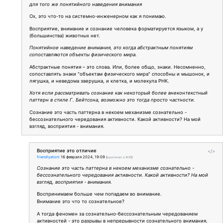
для того же понятийного наведения внимания
Ох, это что-то на системно-инженерном как я понимаю.
Восприятие, внимание и сознание человека форматируется языком, а у
(большинства) животных нет.
Понятийное наведение внимания, это когда абстрактным понятиям
сопоставляются объекты физического мира.
Абстрактные понятия – это слова. Или, более общо, знаки. Несомненно,
сопоставлять знаки "объектам физического мира" способны и мышонок, и
лягушка, и неведома зверушка, и клетка, и молекула РНК.
Хотя если рассматривать сознание как некоторый более внеконтекстный
паттерн в стиле Г. Бейтсона, возможно это тогда просто частности.
Сознание это часть паттерна в некоем механизме сознательно -
бессознательного чередования активности. Какой активности? На мой
взгляд, восприятия - внимания.
Восприятие это отличие
</>
friendlyatom
16 февраля 2024, 19:09
(
оригинал в ЖЖ
)
Сознание это часть паттерна в некоем механизме сознательно -
бессознательного чередования активности. Какой активности? На мой
взгляд, восприятия - внимания.
Воспринимаем больше чем попадаем во внимание.
Внимание это что то сознательное?
А тогда феномен за сознательно-бессознательным чередованием
активностей - это разрывы в непрерывности сознательного внимания.