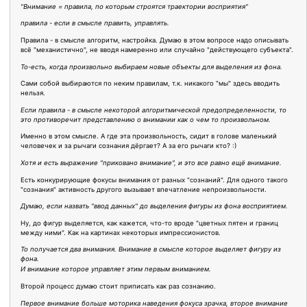
"Внимание = правила, по которым строятся траектории восприятия"
правила - если в смысле править, управлять.
Правила - в смысле алгоритм, настройка. Думаю в этом вопросе надо описывать
всё "механистично", не вводя намеренно или случайно "действующего субъекта".
То-есть, когда произвольно выбираем новые объекты для выделения из фона.
Сами собой выбираются по неким правилам, т.к. никакого "мы" здесь вводить
нельзя.
Если правила - в смысле некоторой алгоритмической предопределенности, то
это противоречит представлению о внимании как о чем то произвольном.
Именно в этом смысле. А где эта произвольность, сидит в голове маленький
человечек и за рычаги сознания дёргает? А за его рычаги кто? :)
Хотя и есть выражение "приковано внимание", и это все равно ещё внимание.
Есть конкурирующие фокусы внимания от разных "сознаний". Для одного такого
"сознания" активность другого вызывает впечатление непроизвольности.
Думаю, если назвать "ввод данных" до выделения фигуры из фона восприятием.
Ну, до фигур выделяется, как кажется, что-то вроде "цветных пятен и границ
между ними". Как на картинах некоторых импрессионистов.
То получается два внимания. Внимание в смысле которое выделяет фигуру из
фона.
И внимание которое управляет этим первым вниманием.
Второй процесс думаю стоит приписать как раз сознанию.
Первое внимание больше моторика наведения фокуса зрачка, второе внимание