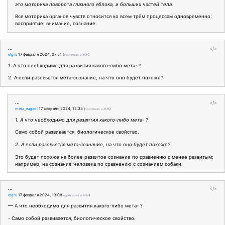
это моторика поворота глазного яблока, и больших частей тела.
Вся моторика органов чувств относится ко всем трём процессам одновременно:
восприятие, внимание, сознание.
...
</>
elgru
17 февраля 2024, 07:51
(
оригинал в ЖЖ
)
1. А что необходимо для развития какого-либо мета- ?
2. А если разовьется мета-сознание, на что оно будет похоже?
...
</>
meta_eugzol
17 февраля 2024, 12:33
(
оригинал в ЖЖ
)
1. А что необходимо для развития какого-либо мета- ?
Само собой развивается, биологическое свойство.
2. А если разовьется мета-сознание, на что оно будет похоже?
Это будет похоже на более развитое сознание по сравнению с менее развитым:
например, на сознание человека по сравнению с сознанием собаки.
...
</>
elgru
17 февраля 2024, 13:08
(
оригинал в ЖЖ
)
— А что необходимо для развития какого-либо мета- ?
- Само собой развивается, биологическое свойство.