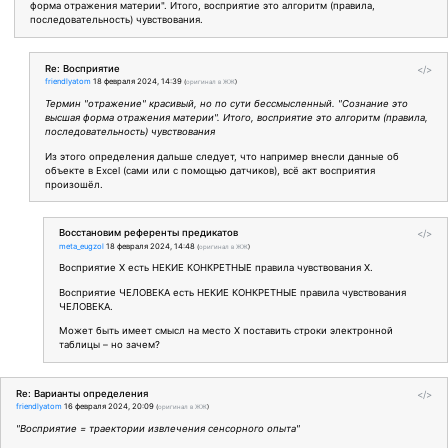
форма отражения материи". Итого, восприятие это алгоритм (правила,
последовательность) чувствования.
Re: Восприятие
</>
friendlyatom
18 февраля 2024, 14:39
(
оригинал в ЖЖ
)
Термин "отражение" красивый, но по сути бессмысленный. "Сознание это
высшая форма отражения материи". Итого, восприятие это алгоритм (правила,
последовательность) чувствования
Из этого определения дальше следует, что например внесли данные об
объекте в Excel (сами или с помощью датчиков), всё акт восприятия
произошёл.
Восстановим референты предикатов
</>
meta_eugzol
18 февраля 2024, 14:48
(
оригинал в ЖЖ
)
Восприятие X есть НЕКИЕ КОНКРЕТНЫЕ правила чувствования X.
Восприятие ЧЕЛОВЕКА есть НЕКИЕ КОНКРЕТНЫЕ правила чувствования
ЧЕЛОВЕКА.
Может быть имеет смысл на место X поставить строки электронной
таблицы – но зачем?
Re: Варианты определения
</>
friendlyatom
16 февраля 2024, 20:09
(
оригинал в ЖЖ
)
"Восприятие = траектории извлечения сенсорного опыта"