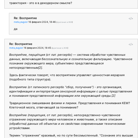
траектория - это в в декодерном смысле?
Re: Восприятие
</>
meta_eugzol
16 февраля 2024, 18:46
(
оригинал в ЖЖ
)
да
Re: Восприятие
</>
meta_eugzol
16 февраля 2024, 18:45
(
оригинал в ЖЖ
)
Восприя́тие, перце́пция (от лат. perceptio) — система обработки чувственных
данных, включающая бессознательную и сознательную фильтрацию. Чувственное
познание окружающего мира, субъективно представляющееся
непосредственным[2].
Здесь фактически говорят, что восприятием управляет ценностная иерархия
(подобного типа структура).
Восприятие (от латинского perceptio "сбор, получение") - это организация,
идентификация и интерпретация сенсорной информации с целью представления
и понимания представленной информации или окружающей среды.[2]
Традиционное смешивание физики и лирики. Представления и понимания КЕМ?
Клеточкой мозга, отвечающей за понимание?
Восприя́тие (перцепция, от лат. perceptio), непосредственно-чувственное
отражение окружающего мира человеком и животными, а также описание
(обработка) данных об объектах и их свойствах современными техническими
устройствами.
Термин "отражение" красивый, но по сути бессмысленный. "Сознание это высшая