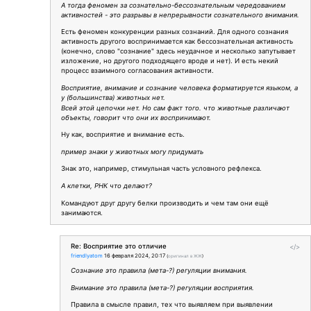
А тогда феномен за сознательно-бессознательным чередованием
активностей - это разрывы в непрерывности сознательного внимания.
Есть феномен конкуренции разных сознаний. Для одного сознания
активность другого воспринимается как бессознательная активность
(конечно, слово "сознание" здесь неудачное и несколько запутывает
изложение, но другого подходящего вроде и нет). И есть некий
процесс взаимного согласования активности.
Восприятие, внимание и сознание человека форматируется языком, а
у (большинства) животных нет.
Всей этой цепочки нет. Но сам факт того. что животные различают
объекты, говорит что они их воспринимают.
Ну как, восприятие и внимание есть.
пример знаки у животных могу придумать
Знак это, например, стимульная часть условного рефлекса.
А клетки, РНК что делают?
Командуют друг другу белки производить и чем там они ещё
занимаются.
Re: Восприятие это отличие
</>
friendlyatom
16 февраля 2024, 20:17
(
оригинал в ЖЖ
)
Сознание это правила (мета-?) регуляции внимания.
Внимание это правила (мета-?) регуляции восприятия.
Правила в смысле правил, тех что выявляем при выявлении