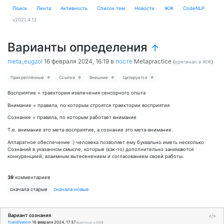
Поиск
Лента
Активность
Cписок тем
Новости
ЖЖ
CodeNLP
v2021.4.13
Варианты определения
↑
meta_eugzol
16 февраля 2024, 16:19
в
посте
Metapractice
(
оригинал в ЖЖ
)
Прикреплённые
Ссылки
Внешние
Цитируется
0
0
0
0
Восприятие = траектории извлечения сенсорного опыта
Внимание = правила, по которым строятся траектории восприятия
Сознание = правила, по которым работает внимание
Т.е. внимание это мета-восприятие, а сознание это мета-внимание.
Аппаратное обеспечение :) человека позволяет ему буквально иметь несколько
Сознаний в указанном смысле, которые (как-то) дополнительно занимаются
конкуренцией, взаимным вытесенением и согласованием своей работы.
39
комментариев
сначала старые
сначала новые
Вариант сознания
</>
friendlyatom
16 февраля 2024, 17:37
(
оригинал в ЖЖ
)