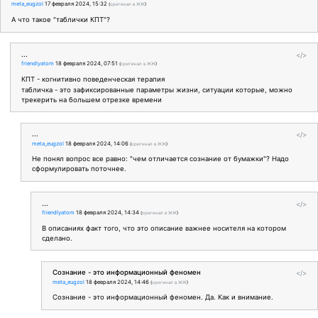
meta_eugzol
17 февраля 2024, 15:32
(
оригинал в ЖЖ
)
А что такое "таблички КПТ"?
...
</>
friendlyatom
18 февраля 2024, 07:51
(
оригинал в ЖЖ
)
КПТ - когнитивно поведенческая терапия
табличка - это зафиксированные параметры жизни, ситуации которые, можно
трекерить на большем отрезке времени
...
</>
meta_eugzol
18 февраля 2024, 14:06
(
оригинал в ЖЖ
)
Не понял вопрос все равно: "чем отличается сознание от бумажки"? Надо
сформулировать поточнее.
...
</>
friendlyatom
18 февраля 2024, 14:34
(
оригинал в ЖЖ
)
В описаниях факт того, что это описание важнее носителя на котором
сделано.
Сознание - это информационный феномен
</>
meta_eugzol
18 февраля 2024, 14:46
(
оригинал в ЖЖ
)
Сознание - это информационный феномен. Да. Как и внимание.