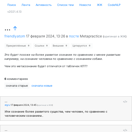
Поиск
Лента
Активность
Cписок тем
Новости
ЖЖ
CodeNLP
v2021.4.13
...
↑
friendlyatom
17 февраля 2024, 13:26
в
посте
Metapractice
(
оригинал в ЖЖ
)
Прикреплённые
Ссылки
Внешние
Цитируется
0
0
0
0
Это будет похоже на более развитое сознание по сравнению с менее развитым:
например, на сознание человека по сравнению с сознанием собаки.
Чем это метасознание будет отличатся от табличек КПТ?
6
комментариев
сначала старые
сначала новые
...
</>
elgru
17 февраля 2024, 13:45
(
оригинал в ЖЖ
)
Или сознание более развитого существа, чем человек, по сравнению с
человеческим сознанием..
...
</>