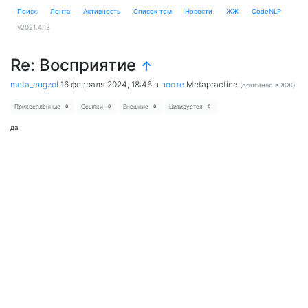
Поиск
Лента
Активность
Cписок тем
Новости
ЖЖ
CodeNLP
v2021.4.13
Re: Восприятие
↑
meta_eugzol
16 февраля 2024, 18:46
в
посте
Metapractice
(
оригинал в ЖЖ
)
Прикреплённые
Ссылки
Внешние
Цитируется
0
0
0
0
да