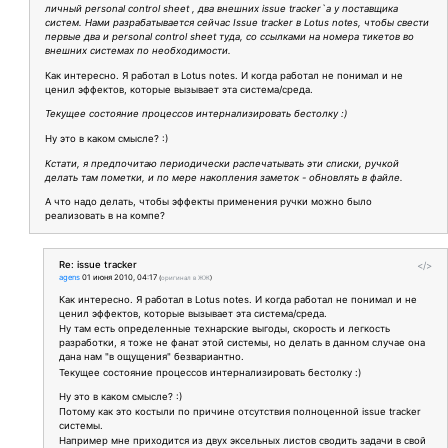
личный personal control sheet , два внешних issue tracker`a у поставщика
систем. Нами разрабатывается сейчас Issue tracker в Lotus notes, чтобы свести
первые два и personal control sheet туда, со ссылками на номера тикетов во
внешних системах по необходимости.
Как интересно. Я работал в Lotus notes. И когда работал не понимал и не
ценил эффектов, которые вызывает эта система/среда.
Текущее состояние процессов интернализировать бестолку :)
Ну это в каком смысле? :)
Кстати, я предпочитаю периодически распечатывать эти списки, ручкой
делать там пометки, и по мере накопления заметок - обновлять в файле.
А что надо делать, чтобы эффекты применения ручки можно было
реализовать в на компе?
Re: issue tracker
</>
agens
01 июня 2010, 04:17
(
оригинал в ЖЖ
)
Как интересно. Я работал в Lotus notes. И когда работал не понимал и не
ценил эффектов, которые вызывает эта система/среда.
Ну там есть определенные технарские выгоды, скорость и легкость
разработки, я тоже не фанат этой системы, но делать в данном случае она
дана нам "в ощущения" безвариантно.
Текущее состояние процессов интернализировать бестолку :)
Ну это в каком смысле? :)
Потому как это костыли по причине отсутствия полноценной issue tracker
системы.
Например мне приходится из двух эксельных листов сводить задачи в свой