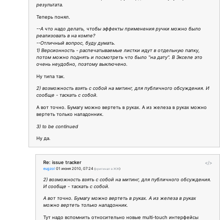
результата.
Теперь понял.
--А что надо делать, чтобы эффекты применения ручки можно было
реализовать в на компе?
--Отличный вопрос, буду думать.
1) Версионность - распечатываемые листки идут в отдельную папку,
потом можно поднять и посмотреть что было "на дату". В Экселе это
очень неудобно, поэтому выключено.
Ну типа так.
2) возможность взять с собой на митинг, для публичного обсуждения. И
сообще - таскать с собой.
А вот точно. Бумагу можно вертеть в руках. А из железа в руках можно
вертеть только наладонник.
3) to be continued
Ну да.
Re: issue tracker
</>
eugzol
01 июня 2010, 07:24
(
оригинал в ЖЖ
)
2) возможность взять с собой на митинг, для публичного обсуждения.
И сообще - таскать с собой.
А вот точно. Бумагу можно вертеть в руках. А из железа в руках
можно вертеть только наладонник.
Тут надо вспомнить относительно новые multi-touch интерфейсы