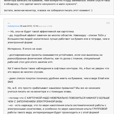
монитора записать на бумажке, чем конкретно я буду заниматься. Иначе спустя часы
я обнаружу, что сделал много ненужного и мало нужного".
(кстати, включая монитор, я вовсе не собирался писать этот коммент :)
...
</>
metanymous
28 мая 2010, 13:16
(
оригинал в ЖЖ
)
-- Но, она не будет такой эффективной как картотека.
--да, подобный эффект замечен во многих областях. Навскидку - списки ToDo у
большинства людей значительно лучше работают на бумаге или в тетради, чем в
электронной форме
Интересно. Я этого не знал.
- долговременные проекты оказываются устойчивее, если они вынесены на
разнообразные физические объекты, как-то доска с планом, специальный
рабочий стол для этого занятие итп.
Ха! У меня были такие наблюдения в софтовых конторах. Но, я был не уверен что
это верно во многих случаях.
- даже список покупок поначалу удобнее иметь на бумажке, чем в виде Email или
SMS
Но, м.б. это просто срабатывают наши/мои привычки? Мы же не начинали
учиться писать не на мониторе и с помощью клавы.
--потому что С КАРТОЧКОЙ НАДО НЕВЕРБАЛЬНО ПОВОЗИТЬСЯ НАМНОГО БОЛЬШЕ
ЧЕМ С ЗАПОЛНЕНИЕМ ЭЛЕКТРОННОЙ БАЗЫ.
--но - есть надежда, что по мере накопления опыта систематической работы с
электронными носителями, и особенно по мере накопления опыта ГРУППОВОЙ
работы такого вида, интериоризация будет происходить и с этой формой