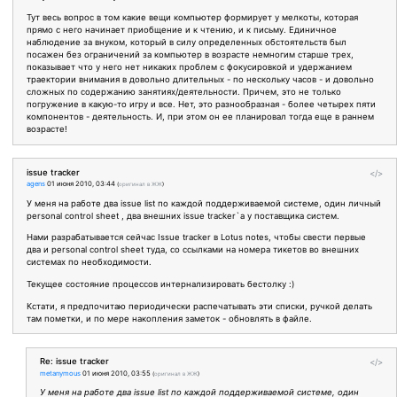
Тут весь вопрос в том какие вещи компьютер формирует у мелкоты, которая
прямо с него начинает приобщение и к чтению, и к письму. Единичное
наблюдение за внуком, который в силу определенных обстоятельств был
посажен без ограничений за компьютер в возрасте немногим старше трех,
показывает что у него нет никаких проблем с фокусировкой и удержанием
траектории внимания в довольно длительных - по нескольку часов - и довольно
сложных по содержанию занятиях/деятельности. Причем, это не только
погружение в какую-то игру и все. Нет, это разнообразная - более четырех пяти
компонентов - деятельность. И, при этом он ее планировал тогда еще в раннем
возрасте!
issue tracker
</>
agens
01 июня 2010, 03:44
(
оригинал в ЖЖ
)
У меня на работе два issue list по каждой поддерживаемой системе, один личный
personal control sheet , два внешних issue tracker`a у поставщика систем.
Нами разрабатывается сейчас Issue tracker в Lotus notes, чтобы свести первые
два и personal control sheet туда, со ссылками на номера тикетов во внешних
системах по необходимости.
Текущее состояние процессов интернализировать бестолку :)
Кстати, я предпочитаю периодически распечатывать эти списки, ручкой делать
там пометки, и по мере накопления заметок - обновлять в файле.
Re: issue tracker
</>
metanymous
01 июня 2010, 03:55
(
оригинал в ЖЖ
)
У меня на работе два issue list по каждой поддерживаемой системе, один