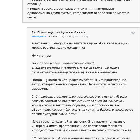
странице;
- толщина обоих сторон развернутой книги, измеряемая
одновременно двумя руками, когда читаем определенное место в
книге.
Re: Преимущества бумажной книги
</>
metanymous
22 июня 2010, 10:26
(
оригинал в ЖЖ
)
А вот точно. Бумагу можно вертеть в руках. А из железа в руках
можно вертеть только наладонник
Ну и я о чем.
Но и более (далее - субъективный опыт):
1. Художественная литература, читая которую - не нужно
перечитывать-возвращаться назад, читается нормально.
Погоди - у каждого хоть редко была/есть книга/произведение/
автор, которых хочется перечитать. Перечитать целиком или
выборочно.
2. С нехудожественной сложнее: а) повертеть нельзя; б) если
вводить заметки со стандартного интерфейса (эл. закладка +
комментарий в текстовом формате) - и в половину не так
эффективно, как если бы писать на полях на бумаге; видимо, из-за
левополушарной активности;
Из-за правополушарной активности. Это правому полушарию
интересно иметь пространственное соотнесение/близость
исходного текста и различных заметок на тему исходного текста.
в1)- закладки в цифровом формате имеют лишь одно измерение