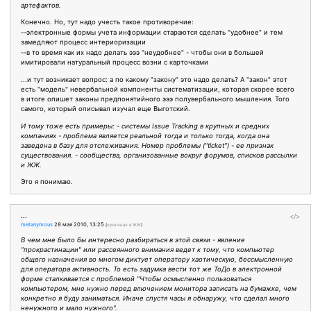
артефактов.
Конечно. Но, тут надо учесть такое противоречие:
--электронные формы учета информации стараются сделать "удобнее" и тем
замедляют процесс интериоризации
--в то время как их надо делать эээ "неудобнее" - чтобы они в большей
имитировали натуральный процесс возни с карточками
...и тут возникает вопрос: а по какому "закону" это надо делать? А "закон" этот
есть "модель" невербальной компоненты систематизации, которая скорее всего
в итоге опишет законы предпонятийного эээ полувербального мышления. Того
самого, который описывал изучал еще Выготский.
И тому тоже есть примеры: - системы Issue Tracking в крупных и средних
компаниях - проблема является реальной тогда и только тогда, когда она
заведена в базу для отслеживания. Номер проблемы ("ticket") - ее признак
существования. - сообщества, организованные вокруг форумов, списков рассылки
и ЖЖ.
Это я понимаю.
...
</>
metanymous
28 мая 2010, 13:25
(
оригинал в ЖЖ
)
В чем мне было бы интересно разбираться в этой связи - явление
"прокрастинации" или рассеянного внимания ведет к тому, что компьютер
общего назначения во многом диктует оператору хаотическую, бессмысленную
для оператора активность. То есть задумка вести тот же ТоДо в электронной
форме сталкивается с проблемой "Чтобы осмысленно пользоваться
компьютером, мне нужно перед влючением монитора записать на бумажке, чем
конкретно я буду заниматься. Иначе спустя часы я обнаружу, что сделал много
ненужного и мало нужного".