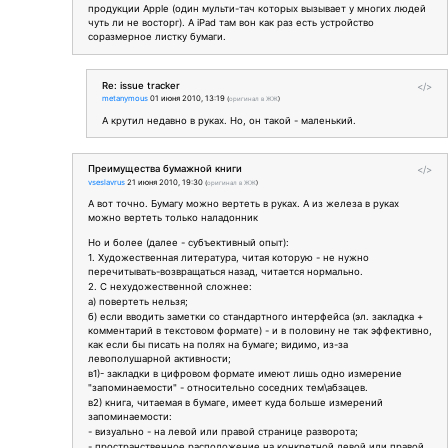
продукции Apple (один мульти-тач которых вызывает у многих людей
чуть ли не восторг). А iPad там вон как раз есть устройство
соразмерное листку бумаги.
Re: issue tracker
</>
metanymous
01 июня 2010, 13:19
(
оригинал в ЖЖ
)
А крутил недавно в руках. Но, он такой - маленький.
Преимущества бумажной книги
</>
vseslavrus
21 июня 2010, 19:30
(
оригинал в ЖЖ
)
А вот точно. Бумагу можно вертеть в руках. А из железа в руках
можно вертеть только наладонник
Но и более (далее - субъективный опыт):
1. Художественная литература, читая которую - не нужно
перечитывать-возвращаться назад, читается нормально.
2. С нехудожественной сложнее:
а) повертеть нельзя;
б) если вводить заметки со стандартного интерфейса (эл. закладка +
комментарий в текстовом формате) - и в половину не так эффективно,
как если бы писать на полях на бумаге; видимо, из-за
левополушарной активности;
в1)- закладки в цифровом формате имеют лишь одно измерение
"запоминаемости" - относительно соседних тем\абзацев.
в2) книга, читаемая в бумаге, имеет куда больше измерений
запоминаемости:
- визуально - на левой или правой странице разворота;
- пространственное расположение на конкретной левой или правой