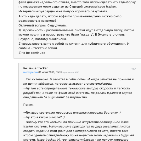
файл для еженедельного отчета, вместо того чтобы сделать отчёт/выборку
по незакрытым моим задачам из будущей системы issue tracker.
Интернализируя бардак я не получу хорошего результата.
А что надо делать, чтобы эффекты применения ручки можно было
реализовать в на компе?
Отличный вопрос, буду думать.
1) Версионность - распечатываемые листки идут в отдельную папку, потом
можно поднять и посмотреть что было "на дату". В Экселе это очень
неудобно, поэтому выключено.
2) возможность взять с собой на митинг, для публичного обсуждения. И
сообще - таскать с собой.
3) to be continued
Re: issue tracker
</>
metanymous
01 июня 2010, 05:17
(
оригинал в ЖЖ
)
--Как интересно. Я работал в Lotus notes. И когда работал не понимал и
не ценил эффектов, которые вызывает эта система/среда.
--Ну там есть определенные технарские выгоды, скорость и легкость
разработки, я тоже не фанат этой системы, но делать в данном случае
она дана нам "в ощущения" безвариантно.
Понял.
--Текущее состояние процессов интернализировать бестолку :)
--Ну это в каком смысле? :)
--Потому как это костыли по причине отсутствия полноценной issue
tracker системы. Например мне приходится из двух эксельных листов
сводить задачи в свой файл для еженедельного отчета, вместо того
чтобы сделать отчёт/выборку по незакрытым моим задачам из будущей
системы issue tracker. Интернализируя бардак я не получу хорошего