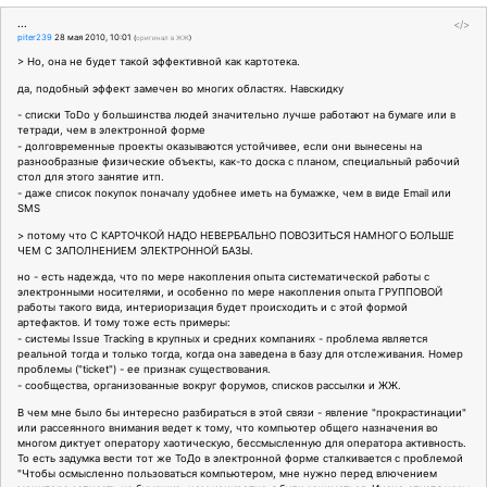
...
</>
piter239
28 мая 2010, 10:01
(
оригинал в ЖЖ
)
> Но, она не будет такой эффективной как картотека.
да, подобный эффект замечен во многих областях. Навскидку
- списки ToDo у большинства людей значительно лучше работают на бумаге или в
тетради, чем в электронной форме
- долговременные проекты оказываются устойчивее, если они вынесены на
разнообразные физические объекты, как-то доска с планом, специальный рабочий
стол для этого занятие итп.
- даже список покупок поначалу удобнее иметь на бумажке, чем в виде Email или
SMS
> потому что С КАРТОЧКОЙ НАДО НЕВЕРБАЛЬНО ПОВОЗИТЬСЯ НАМНОГО БОЛЬШЕ
ЧЕМ С ЗАПОЛНЕНИЕМ ЭЛЕКТРОННОЙ БАЗЫ.
но - есть надежда, что по мере накопления опыта систематической работы с
электронными носителями, и особенно по мере накопления опыта ГРУППОВОЙ
работы такого вида, интериоризация будет происходить и с этой формой
артефактов. И тому тоже есть примеры:
- системы Issue Tracking в крупных и средних компаниях - проблема является
реальной тогда и только тогда, когда она заведена в базу для отслеживания. Номер
проблемы ("ticket") - ее признак существования.
- сообщества, организованные вокруг форумов, списков рассылки и ЖЖ.
В чем мне было бы интересно разбираться в этой связи - явление "прокрастинации"
или рассеянного внимания ведет к тому, что компьютер общего назначения во
многом диктует оператору хаотическую, бессмысленную для оператора активность.
То есть задумка вести тот же ТоДо в электронной форме сталкивается с проблемой
"Чтобы осмысленно пользоваться компьютером, мне нужно перед влючением