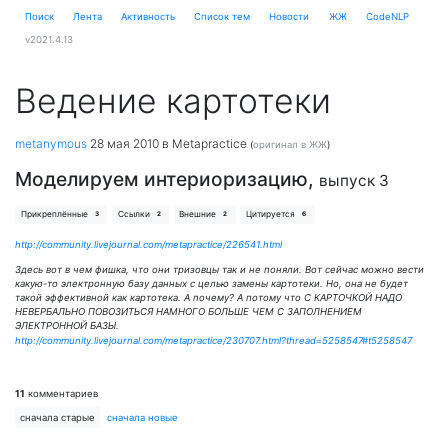
Поиск
Лента
Активность
Cписок тем
Новости
ЖЖ
CodeNLP
v2021.4.13
Ведение картотеки
metanymous
28 мая 2010
в Metapractice
(
оригинал в ЖЖ
)
Моделируем интериоризацию,
выпуск 3
Прикреплённые
Ссылки
Внешние
Цитируется
3
2
2
6
http://community.livejournal.com/metapractice/226541.html
Здесь вот в чем фишка, что они тризовцы так и не поняли. Вот сейчас можно вести
какую-то электронную базу данных с целью замены картотеки. Но, она не будет
такой эффективной как картотека. А почему? А потому что С КАРТОЧКОЙ НАДО
НЕВЕРБАЛЬНО ПОВОЗИТЬСЯ НАМНОГО БОЛЬШЕ ЧЕМ С ЗАПОЛНЕНИЕМ
ЭЛЕКТРОННОЙ БАЗЫ.
http://community.livejournal.com/metapractice/230707.html?thread=5258547#t5258547
11
комментариев
сначала старые
сначала новые