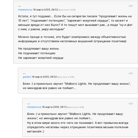
...
</>
metanymous
16 марта 2005, 08:52
(
оригинал в ЖЖ
)
Кстати, я тут подумал... Если бы на сигаретах писали "продлевает жизнь на
10 лет", "поднимает потенцию", "заряжает энергией сердце", то может и
меньше вреда от них было? А то пишут мол вызывает рак...а люди "ну и фиг
с ним, с раком, умру молодым"
Можно проще и точнее, это будет компромисс между объективностью
информации и отсутствием негативных внушений (отрицание позитива):
Не продлевает вашу жизнь
Не поднимает потенцию
Не заряжает энергией сердце
...
</>
gaidarx
16 марта 2005, 09:02
(
оригинал в ЖЖ
)
Блин :) а прикольно звучит "Malboro Lights. Не продлевает вашу жизнь",
но минздрав все равно не поймет...
...
</>
metanymous
16 марта 2005, 09:12
(
оригинал в ЖЖ
)
Блин :) а прикольно звучит "Malboro Lights. Не продлевает вашу
жизнь", но минздрав все равно не поймет...
Ну в этом мире много кто чего не понимает. А вот привычка всегда
определять негативы через отрицание позитивов весьма полезная
метанойя :)