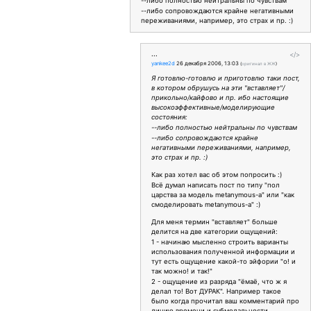
--либо полностью нейтральны по чувствам
--либо сопровождаются крайне негативными
переживаниями, например, это страх и пр. :)
...
</>
yankee2d
26 декабря 2006, 13:03
(
оригинал в ЖЖ
)
Я готовлю-готовлю и приготовлю таки пост,
в котором обрушусь на эти "вставляет"/
прикольно/кайфово и пр. ибо настоящие
высокоэффективные/моделирующие
состояния:
--либо полностью нейтральны по чувствам
--либо сопровождаются крайне
негативными переживаниями, например,
это страх и пр. :)
Как раз хотел вас об этом попросить :)
Всё думал написать пост по типу "пол
царства за модель metanymous-а" или "как
смоделировать metanymous-а" :)
Для меня термин "вставляет" больше
делится на две категории ощущений:
1 - начинаю мысленно строить варианты
использования полученной информации и
тут есть ощущение какой-то эйфории "о! и
так можно! и так!"
2 - ощущение из разряда "ёмаё, что ж я
делал то! Вот ДУРАК". Например такое
было когда прочитал ваш комментарий про
линию времени и субмодальности