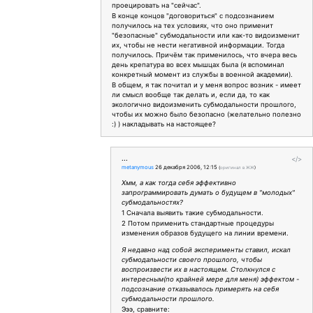
проецировать на "сейчас".
В конце концов "договориться" с подсознанием
получилось на тех условиях, что оно применит
"безопасные" субмодальности или как-то видоизменит
их, чтобы не нести негативной информации. Тогда
получилось. Причём так применилось, что вчера весь
день крепатура во всех мышцах была (я вспоминал
конкретный момент из службы в военной академии).
В общем, я так почитал и у меня вопрос возник - имеет
ли смысл вообще так делать и, если да, то как
экологично видоизменить субмодальности прошлого,
чтобы их можно было безопасно (желательно полезно
:) ) накладывать на настоящее?
...
</>
metanymous
26 декабря 2006, 12:15
(
оригинал в ЖЖ
)
Хмм, а как тогда себя эффективно
запрограммировать думать о будущем в "молодых"
субмодальностях?
1 Сначала выявить такие субмодальности.
2 Потом применить стандартные процедуры
изменения образов будущего на линии времени.
Я недавно над собой эксперименты ставил, искал
субмодальности своего прошлого, чтобы
воспроизвести их в настоящем. Столкнулся с
интересным(по крайней мере для меня) эффектом -
подсознание отказывалось примерять на себя
субмодальности прошлого.
Эээ, сравните: