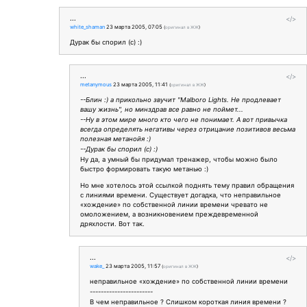
...
</>
white_shaman
23 марта 2005, 07:05
(
оригинал в ЖЖ
)
Дурак бы спорил (с) :)
...
</>
metanymous
23 марта 2005, 11:41
(
оригинал в ЖЖ
)
--Блин :) а прикольно звучит "Malboro Lights. Не продлевает
вашу жизнь", но минздрав все равно не поймет...
--Ну в этом мире много кто чего не понимает. А вот привычка
всегда определять негативы через отрицание позитивов весьма
полезная метанойя :)
--Дурак бы спорил (с) :)
Ну да, а умный бы придумал тренажер, чтобы можно было
быстро формировать такую метанью :)
Но мне хотелось этой ссылкой поднять тему правил обращения
с линиями времени. Существует догадка, что неправильное
«хождение» по собственной линии времени чревато не
омоложением, а возникновением преждевременной
дряхлости. Вот так.
...
</>
wake_
23 марта 2005, 11:57
(
оригинал в ЖЖ
)
неправильное «хождение» по собственной линии времени
-----------------------
В чем неправильное ? Слишком короткая линия времени ?