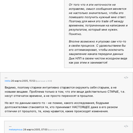
От того что я эти неточности не
исправляю, смысл сообщения меняется
не настолько значительно, чтобы это
помешало получить нужный мне ответ.
Поэтому для меня это trade off между
временем, потраченным на написание и
результатом, который мне нужен.
Понятно.
Вполне возможно я упускаю сам что-то
в своём процессе. С удовольствием бы
его оптимизировал, чтобы исключить
зашумление канала передачи данных
Дык НЛП в своем чистом исходном виде
как раз этим и занимается!
...
</>
innita
26 марта 2005, 15:53
(
оригинал в ЖЖ
)
Видимо, поэтому старики интуитивно стараются окружить себя старьем, а не
новыми вещами. Проблема только в том, что эти вещи действительно СТАРЫЕ, т.е.
несут отпечаток времени, а не просто переносят в прошлое.
Но вот по данным какого-то - не помню, какого исследования, бодрыми
долгожителями становятся те, кто принимает НАСТОЯЩЕЕ даже в его резком
отличии от прошлого, те, кому нравится, какие происходят изменения.
...
</>
metanymous
28 марта 2005, 07:00
(
оригинал в ЖЖ
)