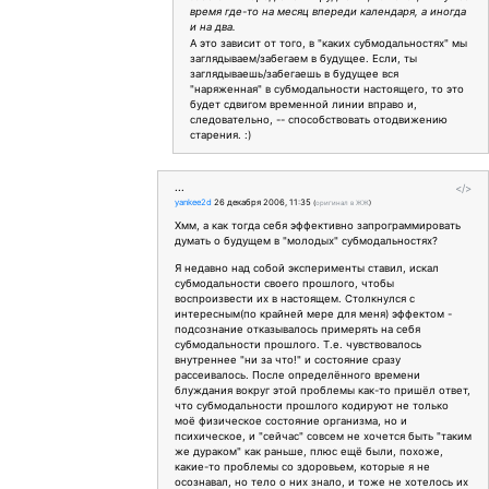
время где-то на месяц впереди календаря, а иногда
и на два.
А это зависит от того, в "каких субмодальностях" мы
заглядываем/забегаем в будущее. Если, ты
заглядываешь/забегаешь в будущее вся
"наряженная" в субмодальности настоящего, то это
будет сдвигом временной линии вправо и,
следовательно, -- способствовать отодвижению
старения. :)
...
</>
yankee2d
26 декабря 2006, 11:35
(
оригинал в ЖЖ
)
Хмм, а как тогда себя эффективно запрограммировать
думать о будущем в "молодых" субмодальностях?
Я недавно над собой эксперименты ставил, искал
субмодальности своего прошлого, чтобы
воспроизвести их в настоящем. Столкнулся с
интересным(по крайней мере для меня) эффектом -
подсознание отказывалось примерять на себя
субмодальности прошлого. Т.е. чувствовалось
внутреннее "ни за что!" и состояние сразу
рассеивалось. После определённого времени
блуждания вокруг этой проблемы как-то пришёл ответ,
что субмодальности прошлого кодируют не только
моё физическое состояние организма, но и
психическое, и "сейчас" совсем не хочется быть "таким
же дураком" как раньше, плюс ещё были, похоже,
какие-то проблемы со здоровьем, которые я не
осознавал, но тело о них знало, и тоже не хотелось их