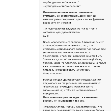
--субмодальности "прошлого"
--субмодальности "молодости"
Изменение названия вызовет изменение
субмодальных составляющих, даже если вы
анализируете совершенно один и то же фрагмент
вашей личной истории.
Т.е. чувствовалось внутреннее "ни за что!" и
состояние сразу рассеивалось.
Хм :)
После определённого времени блуждания вокруг
этой проблемы как-то пришёл ответ, что
субмодальности прошлого кодируют не только моё
физическое состояние организма, но и
психическое, и "сейчас" совсем не хочется быть
"таким же дураком" как раньше, плюс ещё были,
похоже, какие-то проблемы со здоровьем, которые
я не осознавал, но тело о них знало, и тоже не
хотелось их проецировать на "сейчас".
Одна из причин.
В конце концов "договориться" с подсознанием
получилось на тех условиях, что оно применит
"безопасные" субмодальности или как-то
видоизменит их, чтобы не нести негативной
информации.
Негативная информация задается названием -
вербальной компонентой техники.
Тогда получилось. Причём так применилось, что
вчера весь день крепатура во всех мышцах была (я