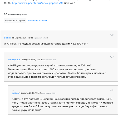
1989).
http://www.nlpcenter.ru/index.php?sid=198
&did=491
20
комментариев
сначала старые
сначала новые
...
</>
gaidarx
15 марта 2005, 16:46
(
оригинал в ЖЖ
)
А НЛПеры не моделировали людей которые дожили до 100 лет?
...
</>
metanymous
15 марта 2005, 18:53
(
оригинал в ЖЖ
)
А НЛПеры не моделировали людей которые дожили до 100 лет?
Точно не знаю. Похоже что нет. 100 летних не так уж много, можно
моделировать просто моложавых и здоровых. В этом болеющем и повально
стареющем мире такая модель будет пользоваться спросом.
...
</>
gaidarx
15 марта 2005, 19:42
(
оригинал в ЖЖ
)
Кстати, я тут подумал... Если бы на сигаретах писали "продлевает жизнь на 10
лет", "поднимает потенцию", "заряжает энергией сердце", то может и меньше
вреда от них было? А то пишут мол вызвает рак...а люди "ну и фиг с ним, с
раком, умру молодым"