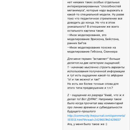
нет никаких таких особых отдельных
интериоризированных "способностей
метанимуса", которые надо выражать в
какой-то специальной модели. Ну разве
токо что педантичное стремление все
доводить до конца. Но что в этом
уникального? В отношении же всего
остального картина такая:
--Иное моделирование, это
моделирование Эрискона, Бейстона,
ранних БиГов
--Иное моделирование похоже на
моделирование Гибсона, Скиннера
Для меня термин "вставляет" больше
делится на две категории ощущений:
1 - начинаю мысленно строить варианты
использования полученной информации
и тут есть ощущение какой-то эйфории
"о! и так можно! и так!"
Но есть же более точные слова для
этого типа предвкушение и т.п.?
2 - ощущение из разряда "ёмаё, что ж я
делал то! Вот ДУРАК". Например такое
было когда прочитал ваш комментарий
про линию времени и субмодальности
будущего-прошлого
http://community.livejournal.com/openmeta/
151513.html?thread=2429657#t2429657
Ага, у меня было такое же :)