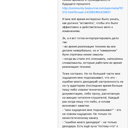
будущего-прошлого
http://community.livejournal.com/openmeta/151
513.html?thread=2429657#t2429657
И мне всё время интересно было узнать,
как должно "вставлять", чтобы это было
эффективно и действительно вело к
изменениям.
Эх, а я вот готов интерпретировать дело
так:
--во время реализации техники вы все
делали невербально, но в "намерении"
були спрятаны некие смыслы
--когда вы стали это описывать, написались
слова/смыслы, которые работали во время
реализации техники
Тоже согласен. Но по большей части мои
ощущения мне подсказывают, что это -
ошибки моего декодераб настроенность не
на ту аудиторию (последнее время больше
пишу либо совсем техническую
документацию, либо прозу, расчитанную
на эмоции читателя-слушателя). Каждый
раз когда пишу что-либо, в голове
возникают заметки:
- "мои ощущения мне подсказывают" - это
не совсем ощущения. Не только по
кинестетическому каналу
- "ошибки моего декодера" - не только
декодера. Есть ещё куча "потому-что" к