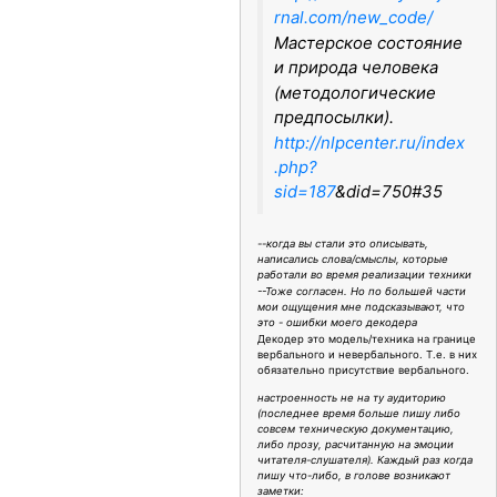
rnal.com/new_code/
Мастерское состояние
и природа человека
(методологические
предпосылки).
http://nlpcenter.ru/index
.php?
sid=187
&did=750#35
--когда вы стали это описывать,
написались слова/смыслы, которые
работали во время реализации техники
--Тоже согласен. Но по большей части
мои ощущения мне подсказывают, что
это - ошибки моего декодера
Декодер это модель/техника на границе
вербального и невербального. Т.е. в них
обязательно присутствие вербального.
настроенность не на ту аудиторию
(последнее время больше пишу либо
совсем техническую документацию,
либо прозу, расчитанную на эмоции
читателя-слушателя). Каждый раз когда
пишу что-либо, в голове возникают
заметки: