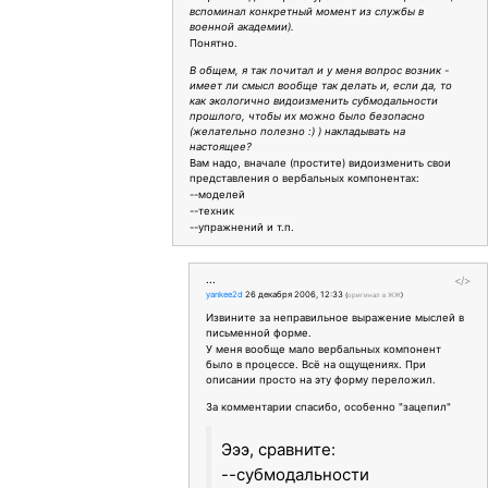
вспоминал конкретный момент из службы в
военной академии).
Понятно.
В общем, я так почитал и у меня вопрос возник -
имеет ли смысл вообще так делать и, если да, то
как экологично видоизменить субмодальности
прошлого, чтобы их можно было безопасно
(желательно полезно :) ) накладывать на
настоящее?
Вам надо, вначале (простите) видоизменить свои
представления о вербальных компонентах:
--моделей
--техник
--упражнений и т.п.
...
</>
yankee2d
26 декабря 2006, 12:33
(
оригинал в ЖЖ
)
Извините за неправильное выражение мыслей в
письменной форме.
У меня вообще мало вербальных компонент
было в процессе. Всё на ощущениях. При
описании просто на эту форму переложил.
За комментарии спасибо, особенно "зацепил"
Эээ, сравните:
--субмодальности