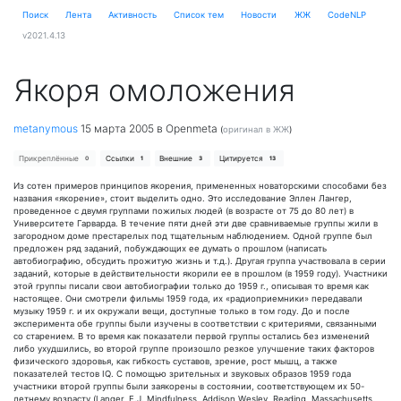
Поиск
Лента
Активность
Cписок тем
Новости
ЖЖ
CodeNLP
v2021.4.13
Якоря омоложения
metanymous
15 марта 2005
в Openmeta
(
оригинал в ЖЖ
)
Прикреплённые
Ссылки
Внешние
Цитируется
0
1
3
13
Из сотен примеров принципов якорения, примененных новаторскими способами без
названия «якорение», стоит выделить одно. Это исследование Эллен Лангер,
проведенное с двумя группами пожилых людей (в возрасте от 75 до 80 лет) в
Университете Гарварда. В течение пяти дней эти две сравниваемые группы жили в
загородном доме престарелых под тщательным наблюдением. Одной группе был
предложен ряд заданий, побуждающих ее думать о прошлом (написать
автобиографию, обсудить прожитую жизнь и т.д.). Другая группа участвовала в серии
заданий, которые в действительности якорили ее в прошлом (в 1959 году). Участники
этой группы писали свои автобиографии только до 1959 г., описывая то время как
настоящее. Они смотрели фильмы 1959 года, их «радиоприемники» передавали
музыку 1959 г. и их окружали вещи, доступные только в том году. До и после
эксперимента обе группы были изучены в соответствии с критериями, связанными
со старением. В то время как показатели первой группы остались без изменений
либо ухудшились, во второй группе произошло резкое улучшение таких факторов
физического здоровья, как гибкость суставов, зрение, рост мышц, а также
показателей тестов IQ. С помощью зрительных и звуковых образов 1959 года
участники второй группы были заякорены в состоянии, соответствующем их 50-
летнему возрасту (Langer, E.J. Mindfulness, Addison Wesley, Reading, Massachusetts,