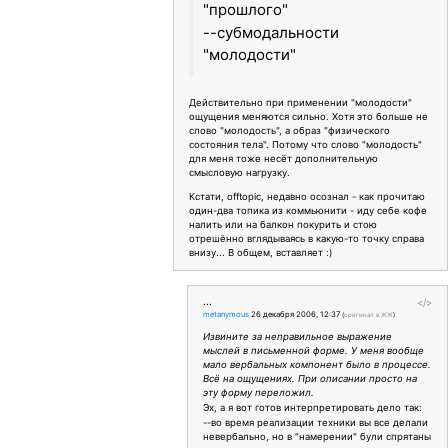
"прошлого"
--субмодальности
"молодости"
Действительно при применении "молодости"
ощущения меняются сильно. Хотя это больше не
слово "молодость", а образ "физического
состояния тела". Потому что слово "молодость"
для меня тоже несёт дополнительную
смысловую нагрузку.
Кстати, offtopic, недавно осознал - как прочитаю
один-два топика из коммьюнити - иду себе кофе
налить или на балкон покурить и стою
отрешённо вглядываясь в какую-то точку справа
внизу... В общем, вставляет :)
...
</>
metanymous
26 декабря 2006, 12:37
(
оригинал в ЖЖ
)
Извините за неправильное выражение
мыслей в письменной форме. У меня вообще
мало вербальных компонент было в процессе.
Всё на ощущениях. При описании просто на
эту форму переложил.
Эх, а я вот готов интерпретировать дело так:
--во время реализации техники вы все делали
невербально, но в "намерении" були спрятаны