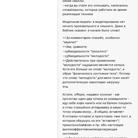
некие смыслы
--когда вы стали это описывать, написались
слова/смыслы, которые работали во время
реализации техники
Модельная мораль: в моделировании нет
ничего произвольного и лишнего. Даже в
библии сказано: в начале было слово!
==За комментарии спасибо, особенно
"зацепил"
==Эээ, сравните:
--субмодальности "прошлого"
--субмодальности "молодости"
==Действительно при применении
"молодости" ощущения меняются сильно.
Хотя это больше не слово "молодость", а
образ "физического состояния тела". Потому
что слово "молодость" для меня тоже несёт
дополнительную смысловую нагрузку.
Угм.
Кстати, offtopic, недавно осознал - как
прочитаю один-два топика из коммьюнити -
иду себе кофе налить или на балкон покурить
и стою отрешённо вглядываясь в какую-то
точку справа внизу... В общем, вставляет
Я готовлю-готовлю и приготовлю таки пост, в
котором обрушусь на эти "вставляет"/
прикольно/кайфово и пр. ибо настоящие
высокоэффективные/моделирующие
состояния: