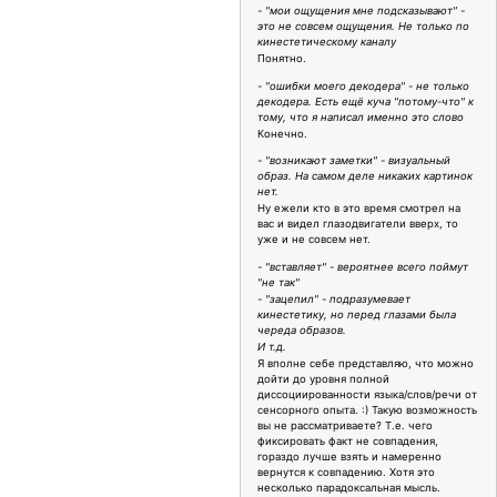
- "мои ощущения мне подсказывают" -
это не совсем ощущения. Не только по
кинестетическому каналу
Понятно.
- "ошибки моего декодера" - не только
декодера. Есть ещё куча "потому-что" к
тому, что я написал именно это слово
Конечно.
- "возникают заметки" - визуальный
образ. На самом деле никаких картинок
нет.
Ну ежели кто в это время смотрел на
вас и видел глазодвигатели вверх, то
уже и не совсем нет.
- "вставляет" - вероятнее всего поймут
"не так"
- "зацепил" - подразумевает
кинестетику, но перед глазами была
череда образов.
И т.д.
Я вполне себе представляю, что можно
дойти до уровня полной
диссоциированности языка/слов/речи от
сенсорного опыта. :) Такую возможность
вы не рассматриваете? Т.е. чего
фиксировать факт не совпадения,
гораздо лучше взять и намеренно
вернутся к совпадению. Хотя это
несколько парадоксальная мысль.