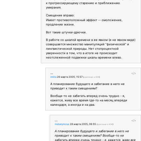
к прогрессирующему старению и приближению
умирания.
Смещение вправо:
Имеет противоположный эффект -- омоложение,
продление жизни.
Вот такие штучки-дрючки.
В работе со шкалой времени в ее явном (и не явном виде)
совершается множество манипуляций "физической" и
лингвистической природы. Нет стопроцентной
уверенности в том, что в итоге не происходит
неотслеженной подвижки шкалы времени влево.
...
</>
innita
26 марта 2005, 15:57
(
оригинал в ЖЖ
)
А планирование будущего и забегание в него не
приводит к таким смещениям?
Вообще-то не забегать вперед очень трудно - я,
кажется, живу все время где-то на месяц впереди
календаря, а иногда и на два.
...
</>
metanymous
28 марта 2005, 06:55
(
оригинал в ЖЖ
)
А планирование будущего и забегание в него не
приводит к таким смещениям? Вообще-то не
забегать вперед очень трудно - я, кажется, живу все