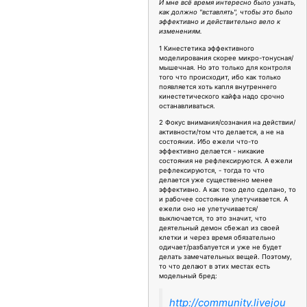
И мне всё время интересно было узнать,
как должно "вставлять", чтобы это было
эффективно и действительно вело к
изменениям.
1 Кинестетика эффективного
моделирования скорее микро-тонусная/
мышечная. Но это только для контроля
того что происходит, ибо как только
появляется хоть капля внутреннего
кинестетического кайфа надо срочно
останавливаться.
2 Фокус внимания/сознания на действии/
активности/том что делается, а не на
состоянии. Ибо ежели что-то
эффективно делается - никакие
состояния не рефлексируются. А ежели
рефлексируются, - тогда то что
делается уже существенно менее
эффективно. А как токо дело сделано, то
и рабочее состояние улетучивается. А
ежели оно не улетучивается/
выключается, то это значит, что
деятельный демон сбежал из своей
клетки и через время обязательно
одичает/разбалуется и уже не будет
делать замечательных вещей. Поэтому,
то что делают в этих местах есть
модельный бред:
http://community.livejou