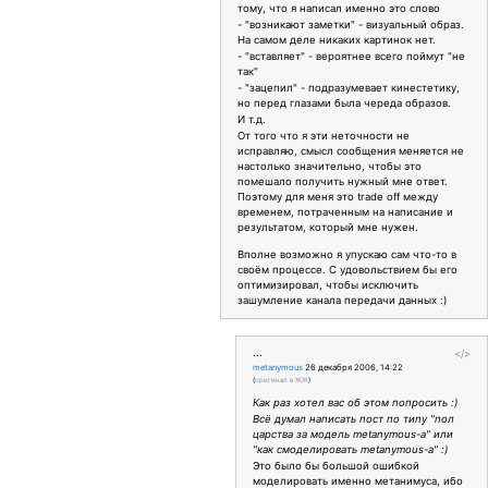
тому, что я написал именно это слово
- "возникают заметки" - визуальный образ.
На самом деле никаких картинок нет.
- "вставляет" - вероятнее всего поймут "не
так"
- "зацепил" - подразумевает кинестетику,
но перед глазами была череда образов.
И т.д.
От того что я эти неточности не
исправляю, смысл сообщения меняется не
настолько значительно, чтобы это
помешало получить нужный мне ответ.
Поэтому для меня это trade off между
временем, потраченным на написание и
результатом, который мне нужен.
Вполне возможно я упускаю сам что-то в
своём процессе. С удовольствием бы его
оптимизировал, чтобы исключить
зашумление канала передачи данных :)
...
</>
metanymous
26 декабря 2006, 14:22
(
оригинал в ЖЖ
)
Как раз хотел вас об этом попросить :)
Всё думал написать пост по типу "пол
царства за модель metanymous-а" или
"как смоделировать metanymous-а" :)
Это было бы большой ошибкой
моделировать именно метанимуса, ибо