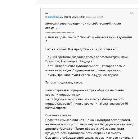
...
</>
metanymous
23 марта 2005, 12:24
(
оригинал в ЖЖ
)
неправильное «хождение» по собственной линии
времени
-----------------------
В чем неправильное ? Слишком короткая линия времени
?
Нет не в этом. Вот представь себе, упрощенно:
--линия времени заданная тремя образами/картинками
Прошлое, Настоящее, Будущее
--есть непрерывная субмодальность, которая плавно
изменяясь, задает/поддерживает линию времени
--пусть Прошлое будет слева, а Будущее справа
Теперь представь, такое:
--мы сохраняем содержание трех образов на линии
времени неизменными
--но будем немного смещать шкалу субмодальности
поддерживающей линию времени: а) сначала влево б)
потом вправо
Смещение влево:
Нравится нам это или нет, но наш субстрат закодирован
на знание о том, что с переходом в будущее все стареют/
дряхлеют/умирают. Таким образом, субмодальности
будущего есть субмодальности старения и смерти.
Смещение субмодальной шкалы времени влево приводит