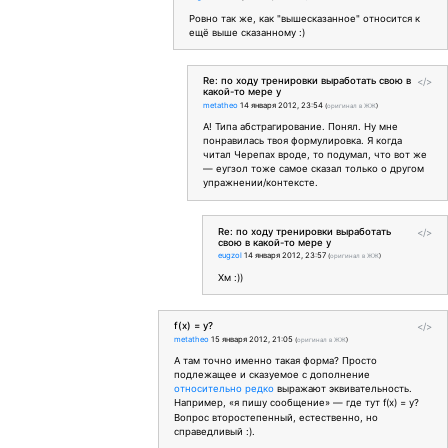
Ровно так же, как "вышесказанное" относится к
ещё выше сказанному :)
Re: по ходу тренировки выработать свою в
</>
какой-то мере у
metatheo
14 января 2012, 23:54
(
оригинал в ЖЖ
)
А! Типа абстрагирование. Понял. Ну мне
понравилась твоя формулировка. Я когда
читал Черепах вроде, то подумал, что вот же
— еугзол тоже самое сказал только о другом
упражнении/контексте.
Re: по ходу тренировки выработать
</>
свою в какой-то мере у
eugzol
14 января 2012, 23:57
(
оригинал в ЖЖ
)
Хм :))
f(x) = y?
</>
metatheo
15 января 2012, 21:05
(
оригинал в ЖЖ
)
А там точно именно такая форма? Просто
подлежащее и сказуемое с дополнение
относительно редко
выражают эквивательность.
Например, «я пишу сообщение» — где тут f(x) = y?
Вопрос второстепенный, естественно, но
справедливый :).