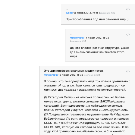
...
</>
eugzol
06 января 2012, 19:45
(
оригинал в ЖЖ
)
Приспособленная под наш сложный мир :)
...
</>
metanymous
14 января 2012, 15:32
(
оригинал в ЖЖ
)
Да, это вполне рабочая структура. Даже
для очень сложных контекстов этого
мира.
Это для профессиональных моделистов.
</>
metanymous
13 января 2012, 15:38
(
оригинал в ЖЖ
)
Я помню, что там предлагали ещё тон голоса сравнивать с
жестами. И т.д. и т.п. Мне кажется, они предлагают как
минимум два подхода к выделению неконгруэнтностей:
(1) Категории Сатир - не описана полностью, но более-
менее оконтурена, система сигналов (ВАКОГов) разных
категорий. Если одновременно наблюдаются сигналы
разных категорий у одного человека = неконгруэнтность.
(2) Предлагается тренировка на различение НеК будущим
Бобам/Алисам. По сути, предлагается привести в порядок
СОБСТВЕННУЮ/ЛИЧНУЮ/ИНДИВИДУАЛЬНУЮ СИСТЕМУ
ОПЕРАТОРА, которую он накопил за всю свою жизнь. И по
ходу этой тренировки выработать свою, м.б. в какой-то