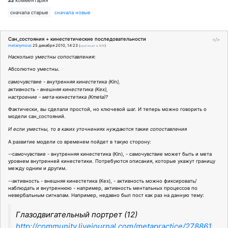
33
комментария
сначала старые
сначала новые
Сан_состояния + кинестетические последовательности
</>
metanymous
25 декабря 2010, 14:23
(
оригинал в ЖЖ
)
Насколько уместны сопоставления:
Абсолютно уместны.
самочувствие - внутренняя кинестетика (Kin),
активность - внешняя кинестетика (Kex),
настроение - мета-кинестетика (Kmeta)?
Фактически, вы сделали простой, но ключевой шаг. И теперь можно говорить о
модели сан_состояний.
И если уместны, то в каких уточнениях нуждаются такие сопоставления
А развитие модели со временем пойдет в такую сторону:
--самочувствие - внутренняя кинестетика (Kin), - самочувствие может быть и мета
уровнем внутренней кинестетики. Потребуются описания, которые укажут границу
между одним и другим.
--активность - внешняя кинестетика (Kex), - активность можно фиксировать/
наблюдать и внутреннюю - например, активность ментальных процессов по
невербальным сигналам. Например, недавно был пост как раз на данную тему:
Глазодвигательный портрет (12)
http://community.livejournal.com/metapractice/278861.