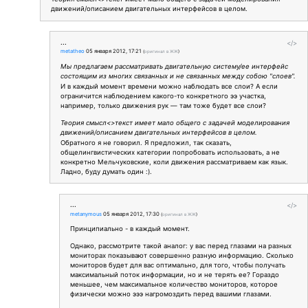
движений/описанием двигательных интерфейсов в целом.
...
</>
metatheo
05 января 2012, 17:21
(
оригинал в ЖЖ
)
Мы предлагаем рассматривать двигательную систему/ее интерфейс
состоящим из многих связанных и не связанных между собою "слоев".
И в каждый момент времени можно наблюдать все слои? А если
ограничится наблюдением какого-то конкретного ээ участка,
например, только движения рук — там тоже будет все слои?
Теория смысл<>текст имеет мало общего с задачей моделирования
движений/описанием двигательных интерфейсов в целом.
Обратного я не говорил. Я предложил, так сказать,
общелингвистических категории попробовать использовать, а не
конкретно Мельчуковские, коли движения рассматриваем как язык.
Ладно, буду думать один :).
...
</>
metanymous
05 января 2012, 17:30
(
оригинал в ЖЖ
)
Принципиально - в каждый момент.
Однако, рассмотрите такой аналог: у вас перед глазами на разных
мониторах показывают совершенно разную информацию. Сколько
мониторов будет для вас оптимально, для того, чтобы получать
максимальный поток информации, но и не терять ее? Гораздо
меньшее, чем максимальное количество мониторов, которое
физически можно эээ нагромоздить перед вашими глазами.