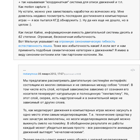
+ так называемая "координатная" система для описи движений и т.п.
Как motion capture :).
Ну кстати, можно уже заимствовать наработки из всяческих игр. Мне
довелось недавно посмотреть последние достижения в компьютерных
играх — я все пытался КГД обнаружить :). Ну да них еще не дошло, но в
целом :).
Как писал Кайхе, информационная емкость двигательной системы десять в
62 степени. Огромная, бесконечная избыточность.
Вот Мельчук указывает на
огромную синонимическую гибкость
естественность языка
. Тоже вон избыточность какая! А если вот и нам
применить подобные семантические категории к движениям? Я имею в
виду синоним-онтоним или там партоним-холоним. Хм.
...
</>
metanymous
05 января 2012, 17:07
(
оригинал в ЖЖ
)
Мы предлагаем рассматривать двигательную систему/ее интерфейс
состоящим из многих связанных и не связанных между собою "слоев". В
том числе есть слой, который зависимо/не зависимо от сознания его
носителя генерирует натуральную и полноценную "лингвистику". Но,
этот слой, скорее, есть надстроечный и в значительной мере не
зависимый от других слоев.
То, как моделируют движения в компьютерных играх можно засунуть в
одно место этим самым моделировщикам. Т.е. технические средства у
них зачастую великолепны, но мозги моделировщиков эмоций можно
выкинуть смело на помойку. В обобщенном результате их работы
каждый может убедиться весьма просто - все разновидности анимации
движений выглядят "нечеловеческими".
Теория смысл<>текст имеет мало общего с задачей моделирования