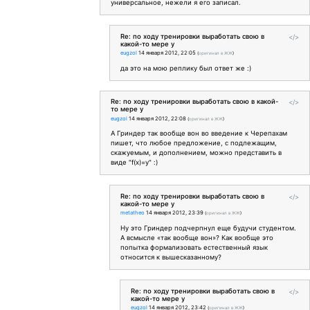
универсальное, нежели я его записал.
Re: по ходу тренировки выработать свою в
</>
какой-то мере у
eugzol
14 января 2012, 22:05
(
оригинал в ЖЖ
)
да это на мою реплику был ответ же :)
Re: по ходу тренировки выработать свою в какой-
</>
то мере у
eugzol
14 января 2012, 22:08
(
оригинал в ЖЖ
)
А Гриндер так вообще вон во введение к Черепахам
пишет, что любое предложение, с подлежащим,
скажуемым, и дополнением, можно представить в
виде "f(x)=y" :)
Re: по ходу тренировки выработать свою в
</>
какой-то мере у
metatheo
14 января 2012, 23:39
(
оригинал в ЖЖ
)
Ну это Гриндер подчерпнул еще будучи студентом.
А всмысле «так вообще вон»? Как вообще это
попытка формализовать естественный язык
относится к вышесказанному?
Re: по ходу тренировки выработать свою в
</>
какой-то мере у
eugzol
14 января 2012, 23:42
(
оригинал в ЖЖ
)