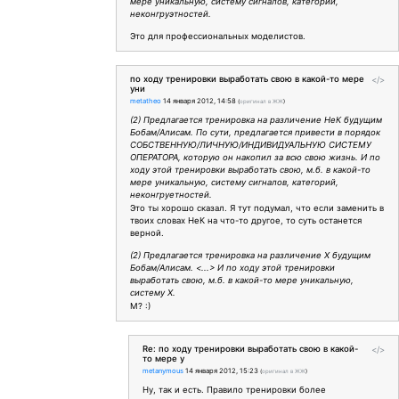
мере уникальную, систему сигналов, категорий,
неконгруэтностей.
Это для профессиональных моделистов.
по ходу тренировки выработать свою в какой-то мере
</>
уни
metatheo
14 января 2012, 14:58
(
оригинал в ЖЖ
)
(2) Предлагается тренировка на различение НеК будущим
Бобам/Алисам. По сути, предлагается привести в порядок
СОБСТВЕННУЮ/ЛИЧНУЮ/ИНДИВИДУАЛЬНУЮ СИСТЕМУ
ОПЕРАТОРА, которую он накопил за всю свою жизнь. И по
ходу этой тренировки выработать свою, м.б. в какой-то
мере уникальную, систему сигналов, категорий,
неконгруетностей.
Это ты хорошо сказал. Я тут подумал, что если заменить в
твоих словах НеК на что-то другое, то суть останется
верной.
(2) Предлагается тренировка на различение X будущим
Бобам/Алисам. <...> И по ходу этой тренировки
выработать свою, м.б. в какой-то мере уникальную,
систему X.
М? :)
Re: по ходу тренировки выработать свою в какой-
</>
то мере у
metanymous
14 января 2012, 15:23
(
оригинал в ЖЖ
)
Ну, так и есть. Правило тренировки более