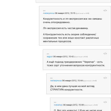
...
</>
metanymous
06 января 2012, 15:15
(
оригинал в ЖЖ
)
Конруэнтоность и лп-экспрессия все же связаны
очень опосредованно.
Лп-экспрессия есть чистая динамика.
А Конгруэнтность есть скорее соблюдение/
сохранение тех или иных констант различных
ментальных процессов.
...
</>
eugzol
06 января 2012, 15:42
(
оригинал в ЖЖ
)
А ещё подход гриндеровских "Черепах" - есть
тоже сорт уточнения вопросов конгруентности.
...
</>
metanymous
06 января 2012, 15:44
(
оригинал в ЖЖ
)
Да, в нем дана лучшая на мой взгляд
СТРУКТУРА конруэнтности.
...
</>
metatheo
06 января 2012, 15:49
(
оригинал в ЖЖ
)
О. Вот это новость! :) Я их не читал еще