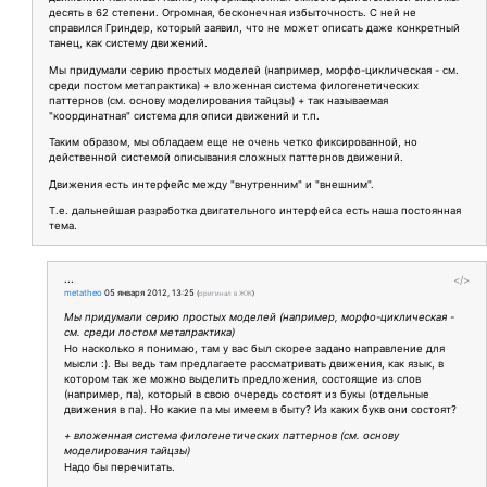
десять в 62 степени. Огромная, бесконечная избыточность. С ней не
справился Гриндер, который заявил, что не может описать даже конкретный
танец, как систему движений.
Мы придумали серию простых моделей (например, морфо-циклическая - см.
среди постом метапрактика) + вложенная система филогенетических
паттернов (см. основу моделирования тайцзы) + так называемая
"координатная" система для описи движений и т.п.
Таким образом, мы обладаем еще не очень четко фиксированной, но
действенной системой описывания сложных паттернов движений.
Движения есть интерфейс между "внутренним" и "внешним".
Т.е. дальнейшая разработка двигательного интерфейса есть наша постоянная
тема.
...
</>
metatheo
05 января 2012, 13:25
(
оригинал в ЖЖ
)
Мы придумали серию простых моделей (например, морфо-циклическая -
см. среди постом метапрактика)
Но насколько я понимаю, там у вас был скорее задано направление для
мысли :). Вы ведь там предлагаете рассматривать движения, как язык, в
котором так же можно выделить предложения, состоящие из слов
(например, па), который в свою очередь состоят из букы (отдельные
движения в па). Но какие па мы имеем в быту? Из каких букв они состоят?
+ вложенная система филогенетических паттернов (см. основу
моделирования тайцзы)
Надо бы перечитать.