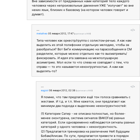
Вне зависимости от придуманных нами категорий тело каждого
человека через непроизвольные движения УЖЕ "излучает" во вне
неких язык, близких к базовому (на котором человек говорит и
думает).
...
</>
metatheo
05 января 2012, 17:47
(
оригинал в ЖЖ
)
Типа человек как оркестр/группа с солистом-речью. А как нам
выделить из этой полифонии отдельную мелодию, чтобы ээ
разобраться? Вот БиГи коммуникацию на парасообщения в СМ
разделили, которые можно отдельно как-то высматривать/
фиксировать. И идея эта завязана на межполушарную
ассиметрию. Мол если то что слева не совпадает с тем, что
справа — то это называется неконгруэтностью. А нам как
выделять-то?
...
</>
eugzol
06 января 2012, 02:38
(
оригинал в ЖЖ
)
Я помню, что там предлагали ещё тон голоса сравнивать с
жестами. И т.д. и т.п. Мне кажется, они предлагают как
минимум два подхода к выделению неконгруентностей:
(1) Категории Сатир - не описана полностью, но более-
менее оконтурена, система сигналов (ВАКОГов) разных
категорий. Если одновременно наблюдаются сигналы разных
категорий у одного человека = неконгруентность.
(2) Предлагается тренировка на различение НеК будущим
Бобам/Алисам. По сути, предлагается привести в порядок