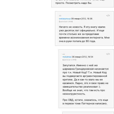
просто. Посмотреть надо бы.
...
</>
metanymous
06 января 2012, 16:36
(
оригинал в ЖЖ
)
Ничего не новость. Я эту книгу хвалю
уже десяток лет официально. И еще
почти столько же за пределами
времени возникновения интернета. Мне
она в руки попала до 90 года.
...
</>
metatheo
06 января 2012, 16:54
(
оригинал в ЖЖ
)
Запутался. Именно с ней же
шарманка Гриндеровская начинается
про т.н. Новый Код? Т.н. Новый Код
вы подвергаете аргументированной
критике. Да и как-то мало мы ее
касаемся. Ладно, это я свое право на
замешательство реализовал :).
Вообще не знал, что там есть про
неконгруэнтность.
Про ОВД, кстати, оказалось, что еще
в первом томе Паттернов написано.