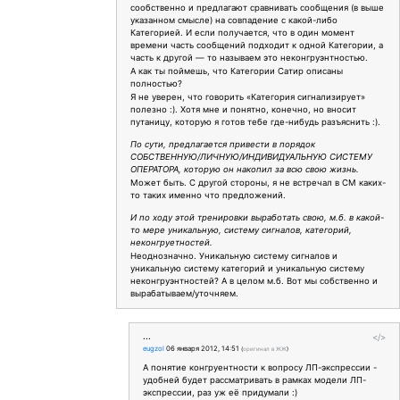
сообственно и предлагают сравнивать сообщения (в выше
указанном смысле) на совпадение с какой-либо
Категорией. И если получается, что в один момент
времени часть сообщений подходит к одной Категории, а
часть к другой — то называем это неконгруэнтностью.
А как ты поймешь, что Категории Сатир описаны
полностью?
Я не уверен, что говорить «Категория сигнализирует»
полезно :). Хотя мне и понятно, конечно, но вносит
путаницу, которую я готов тебе где-нибудь разъяснить :).
По сути, предлагается привести в порядок
СОБСТВЕННУЮ/ЛИЧНУЮ/ИНДИВИДУАЛЬНУЮ СИСТЕМУ
ОПЕРАТОРА, которую он накопил за всю свою жизнь.
Может быть. С другой стороны, я не встречал в СМ каких-
то таких именно что предложений.
И по ходу этой тренировки выработать свою, м.б. в какой-
то мере уникальную, систему сигналов, категорий,
неконгруетностей.
Неоднозначно. Уникальную систему сигналов и
уникальную систему категорий и уникальную систему
неконгруэнтностей? А в целом м.б. Вот мы собственно и
вырабатываем/уточняем.
...
</>
eugzol
06 января 2012, 14:51
(
оригинал в ЖЖ
)
А понятие конгруентности к вопросу ЛП-экспрессии -
удобней будет рассматривать в рамках модели ЛП-
экспрессии, раз уж её придумали :)