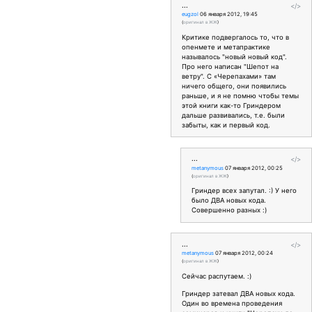
...
</>
eugzol
06 января 2012, 19:45
(
оригинал в ЖЖ
)
Критике подвергалось то, что в
опенмете и метапрактике
называлось "новый новый код".
Про него написан "Шепот на
ветру". С «Черепахами» там
ничего общего, они появились
раньше, и я не помню чтобы темы
этой книги как-то Гриндером
дальше развивались, т.е. были
забыты, как и первый код.
...
</>
metanymous
07 января 2012, 00:25
(
оригинал в ЖЖ
)
Гриндер всех запутал. :) У него
было ДВА новых кода.
Совершенно разных :)
...
</>
metanymous
07 января 2012, 00:24
(
оригинал в ЖЖ
)
Сейчас распутаем. :)
Гриндер затевал ДВА новых кода.
Один во времена проведения