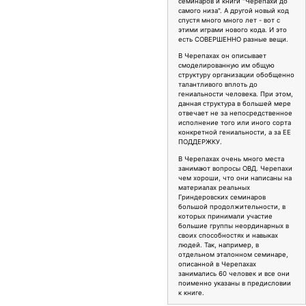
семинаров и книги "Черепахи до
самого низа". А другой новый код
спустя много много лет - вот с
этими играми нового кода. И это
есть СОВЕРШЕННО разные вещи.
В Черепахах он описывает
смоделированную им общую
структуру организации обобщенно
талантливого вплоть до
гениальности человека. При этом,
данная структура в большей мере
отвечает не за непосредственное
исполнение того или иного сорта
конкретной гениальности, а за ЕЕ
ПОДДЕРЖКУ.
В Черепахах очень много места
занимают вопросы ОВД. Черепахи
чем хороши, что они написаны на
материалах реальных
Гриндеровских семинаров
большой продолжительности, в
которых принимали участие
большие группы неординарных в
своих способностях и навыках
людей. Так, например, в
отдельном эталонном семинаре,
описанной в Черепахах
занимались 60 человек и все они
поименно указаны в предисловии
к книге.