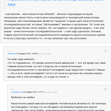
html
--настроение - мета-кинестетика (Kmeta)? - (вполне подходящая нотация)
настроение может быть и мета мета производной от внутренней кинестетики.
Например, мета производными являются "средние" и выше шаги кинестетических
последовательностей, которые "обслуживают" эмоции и настроение. Тут тоже все
различия надо более четко указать. Но, на подмоге у нас другая модель - я ее уже
указал - кинестетических последовательностей - с ней надо расписать типовые
стадии кинестетической последовательности (каждая из одного-нескольких шагов).
И на эту структуру наложить то, что вы написали про сан_состояния.
...
</>
metatheo
03 января 2012, 16:56
(
оригинал в ЖЖ
)
не знаю куда написать.
что-то подумалось, что вроде кинестетикой движений — это же вроде как такая
главная кинестетика. но чего тогда ее нет в кинестетических
последовательностях? в чем фокус? интерфейс еще предстоит открыть? тайцзы
— это и есть такой интерфейс? хотя я тут конечно должен бы сначала сказать
между чем и чем интерфейс, но я еще не понял :).
...
</>
metanymous
03 января 2012, 17:11
(
оригинал в ЖЖ
)
Мобилюс ин мобил
Кинестетика самый важный интерфейс человеческой активности. Ее нелперы
не описывали, потому что не обладали системой/нотацией для записи
движений. Как писал Кайхе, информационная емкость двигательной системы