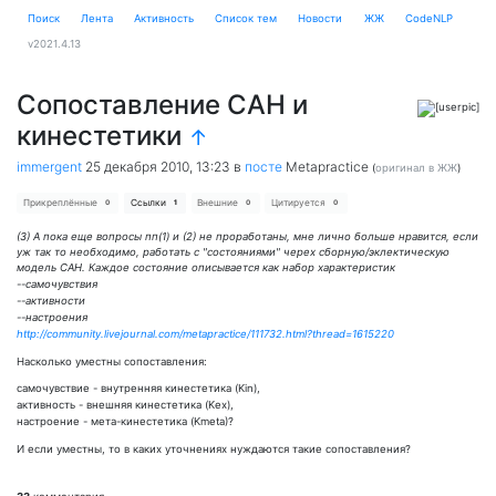
Поиск
Лента
Активность
Cписок тем
Новости
ЖЖ
CodeNLP
v2021.4.13
Сопоставление САН и
кинестетики
↑
immergent
25 декабря 2010, 13:23
в
посте
Metapractice
(
оригинал в ЖЖ
)
Прикреплённые
Ссылки
Внешние
Цитируется
0
1
0
0
(3) А пока еще вопросы пп(1) и (2) не проработаны, мне лично больше нравится, если
уж так то необходимо, работать с "состояниями" черех сборную/эклектическую
модель САН. Каждое состояние описывается как набор характеристик
--самочувствия
--активности
--настроения
http://community.livejournal.com/metapractice/111732.html?thread=1615220
Насколько уместны сопоставления:
самочувствие - внутренняя кинестетика (Kin),
активность - внешняя кинестетика (Kex),
настроение - мета-кинестетика (Kmeta)?
И если уместны, то в каких уточнениях нуждаются такие сопоставления?