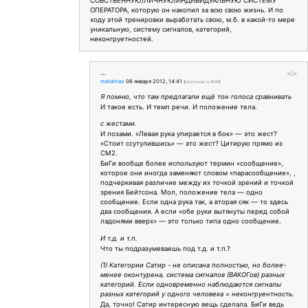
СОБСТВЕННУЮ/ЛИЧНУЮ/ИНДИВИДУАЛЬНУЮ СИСТЕМУ
ОПЕРАТОРА, которую он накопил за всю свою жизнь. И по
ходу этой тренировки выработать свою, м.б. в какой-то мере
уникальную, систему сигналов, категорий,
неконгруетностей.
...
</>
metatheo
06 января 2012, 14:41
(
оригинал в ЖЖ
)
Я помню, что там предлагали ещё тон голоса сравнивать
И такое есть. И темп речи. И положение тела.
с жестами.
И позами. «Левая рука упирается в бок» — это жест?
«Стоит ссутулившись» — это жест? Цитирую прямо из
СМ2.
БиГи вообще более используют термин «сообщение»,
которое они иногда заменяют словом «парасообщение», ,
подчеркивая различие между их точкой зрений и точкой
зрения Бейтсона. Мол, положение тела — одно
сообщение. Если одна рука так, а вторая сяк — то здесь
два сообщения. А если «обе руки вытянуты перед собой
ладонями вверх» — это только типа одно сообщение.
И т.д. и т.п.
Что ты подразумеваешь под т.д. и т.п.?
(1) Категории Сатир - не описана полностью, но более-
менее оконтурена, система сигналов (ВАКОГов) разных
категорий. Если одновременно наблюдаются сигналы
разных категорий у одного человека = неконгруентность.
Да, точно! Сатир интересную вещь сделала. БиГи ведь