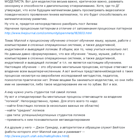
МОДЕЛИСТА. Вот для моделистов весьма важно, критически важно, развивать
сенсорику и способности к двигательному отзеркаливанию. Хотя, где-то ДГ
утверждал, что если будущим математикам давать просматривать видеозаписи
поведенческого проявления гениев математики, то это будет способствовать их
математическому развитию.
Ну что ж, придется непосредственно разобрать пост Аилева:
Научение процессным паттернам в отличие от запоминания процессных паттернов
http://www.livejournal.com/community/openmeta/182603.html
Томас Маллой к процессному обучению относит обучение языку, музыке, работе с
компьютерами в сложных операционных системах, а также дедуктивной,
индуктивной и выводящей логикам. В общем, все то, чему учиться несколько лет.
Но давным давно сформулировано, что все обучение: "языку, музыке, работе с
компьютерами в сложных операционных системах, а также дедуктивной,
индуктивной и выводящей логикам" и т.п. не является настоящим обучением.
Настоящее обучение -- это обучение ментальным процессам, которые отвечают за
владение всем вышеперечисленным. А вот внятных представлений/моделей о таких
процессах несмотря на сверхобилие исследований методистов, педагогов,
психологов практически нет. Этими вещами бы заниматься моделистам, но они либо
ими не занимаются, либо такое моделирование им не по зубам. Вот и все.
А ему нужно учить студентов той самой логике.
Ну вот и отмоделировал бы ментальные процессы отвечающите за владение
"логикой". Непосредственно, прямо. Для этого всего-то надо:
--найти блестящих логиков (в нескольких важных ее областях)
--найти "средних" логиков
--два типа: успешных/неуспешных студентов логиков
--применить к ним познавательное метамоделирование
А в друзьях у него -- Джон Гриндер, а авторитетом и образцом служит Бейтсон
(работы которого этот Маллой как раз и развивает --
http://www.psych.utah.edu/malloy/index.html
).