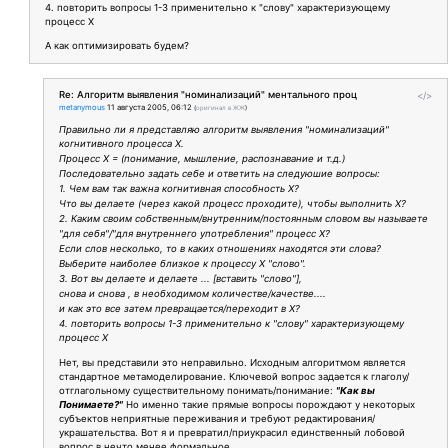
4. повторить вопросы 1-3 применительно к "слову" характеризующему
процесс Х
А как оптимизировать будем?
Re: Алгоритм выявления "номинализаций" ментального проц
</>
metanymous
11 августа 2005, 06:12
(
оригинал в ЖЖ
)
Правильно ли я представляю алгоритм выявления "номинализаций"
когнитивного процесса Х.
Процесс Х = (понимание, мышление, распознавание и т.д.)
Последовательно задать себе и ответить на следуюшие вопросы:
1. Чем вам так важна когнитивная способность Х?
Что вы делаете (через какой процесс проходите), чтобы выполнить Х?
2. Каким своим собственным/внутренним/постоянным словом вы называете
"для себя"/"для внутреннего употребления" процесс Х?
Если слов несколько, то в каких отношениях находятся эти слова?
Выберите наиболее близкое к процессу Х "слово".
3. Вот вы делаете и делаете ... [вставить "слово"],
снова и снова , в необходимом количестве/качестве....
и как это все затем превращается/переходит в Х?
4. повторить вопросы 1-3 применительно к "слову" характеризующему
процесс Х
Нет, вы представили это неправильно. Исходным алгоритмом является
стандартное метамоделирование. Ключевой вопрос задается к глаголу/
отглагольному существительному понимать/понимание:
"Как вы
Понимаете?"
Но именно такие прямые вопросы порождают у некоторых
субъектов неприятные переживания и требуют редактирования/
украшательства. Вот я и превратил/приукрасил единственный лобовой
вопрос в нечто менее формальное.