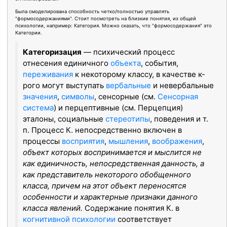
Была смоделирована способность четко/полностью управлять
"формосодержаниями". Стоит посмотреть на близкие понятия, из общей
психологии, например: Категория. Можно сказать, что "формосодержания" это
Категории.
Категоризация
— психический процесс
отнесения единичного
объекта
, события,
переживания
к некоторому классу, в качестве к-
рого могут выступать
вербальные
и невербальные
значения
,
символы
, сенсорные (см.
Сенсорная
система
) и перцептивные (см. Перцепция)
эталоны, социальные
стереотипы
, поведения и т.
п. Процесс К. непосредственно включен в
процессы
восприятия
,
мышления
,
воображения
,
объект которых воспринимается и мыслится не
как единичность, непосредственная данность, а
как представитель некоторого обобщенного
класса, причем на этот объект переносятся
особенности и характерные признаки данного
класса явлений.
Содержание понятия К. в
когнитивной психологии
соответствует