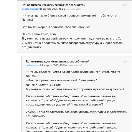
Re: оптимизация когнитивных способностей
</>
doctor_glebster
08 августа 2005, 16:20
(
оригинал в ЖЖ
)
> Что вы делаете (через какой процесс проходите), чтобы что-то
Понять?
Вот так примерно я понимаю своё "понимание".
Нечто Х "понятно", если
1) у меня есть пошаговый алгоритм получения нужного результата Х;
2) могу чётко представить-визуализировать структуру Х и предсказать
его динамику.
Re: оптимизация когнитивных способностей
</>
metanymous
09 августа 2005, 08:13
(
оригинал в ЖЖ
)
--Что вы делаете (через какой процесс проходите), чтобы что-то
Понять?
--Вот так примерно я понимаю своё "понимание".
Нечто Х "понятно", если
1) у меня есть пошаговый алгоритм получения нужного результата Х;
Каким своим собственным/внутренним/постоянным словом вы
называете "для себя"/"для внутреннего употребления" процесс
прохождения через указанный "пошаговый алгорим"?
2) могу чётко представить-визуализировать структуру Х и предсказать
его динамику.
Каким своим собственным/внутренним/постоянным словом вы
называете "для себя"/"для внутреннего употребления" процесс
"представления структуры Х и предсказания ее динамики"?