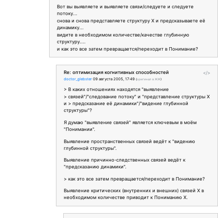
Вот вы выявляете и выявляете связи/следуете и следуете
потоку...
снова и снова представляете структуру Х и предсказываете её
динамику...
видите в необходимом количестве/качестве глубинную
структуру....
и как это все затем превращается/переходит в Понимание?
Re: оптимизация когнитивных способностей
</>
doctor_glebster
09 августа 2005, 17:49
(
оригинал в ЖЖ
)
> В каких отношениях находятся "выявление
> связей"/"следование потоку" и "представление структуры Х
и > предсказание её динамики"/"видение глубинной
структуры"?
Я думаю "выявление связей" является ключевым в моём
"Понимании".
Выявление пространственных связей ведёт к "видению
глубинной структуры".
Выявление причинно-следственных связей ведёт к
"предсказанию динамики".
> как это все затем превращается/переходит в Понимание?
Выявление критических (внутренних и внешних) связей X в
необходимом количестве приводит к Пониманию X.