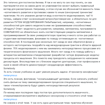
Это типично для постингов Аилева. Я так и не могу по сих пор понять, он эээ
притворяется или на самом деле не улавливает/не может выбрать правильный
взгляд для рассмотрения. Например, в этом случае им обозначается важность темы
~когнитивного развития в противовес каким-то иным (сенсорным) тренингам/
практикам. Но это указание делается ведь в контексте моделирования, так? А
теперь, найдем ответ на возникший вопрос/противоречие: а обязательно ли для
развития ПУТЕМ МОДЕЛИРОВАНИЯ (ТебеРазвития), например, ~когнитивных
способностей для самого моделиста ими же (развиваемыми способностями)
обладать? Ответ: моделисту для развития, например, математика, программиста
СОВЕРШЕННО не обязательно знать соответствующие разделы математики и
программирования! За свою университетскую практику я много сотен раз работал со
студентами математиками, физиками по поводу оптимизации их ~когнитивных
способностей. В последний раз несколько лет назад ко мне обратился физик у
которого застопорилась теорработа над международным грантом в области ядерной
физики. 70% моделирования с ним мы занимались непосредственно процессами его
теоретического физического мышления. Много лет назад я по поводу работы с
аспирантом математиком отмоделировал (разработал четкую формальную модель)
процессы его мышления. Это помогло ему преодолеть затруднения по написанию
диссертации. Впоследствии он с блеском защитил докторскую, стал профессором и
ныне в своей области демонстрирует неординарную эффективность.
Somebody
То есть чтение учебника не дает умения решать задачи. И просмотр кинофильма."
metanymous
Это есть ложная, фиктивная, "соскальзывающая" дилемма. Если написать учебник/
снять фильм на тему самомоделирования процессов специального мышления, то
такое чтение/просмотр будут давать непосредственный результат.
Somebody
По-моему мои последние пару постов про дополнительность мышечного...
отзеркаливания-восприятия к вербально-сенсорному и относятся к этой теме.
metanymous
Не совсем к этой теме. У нас есть одна центральная тема: практика обучения