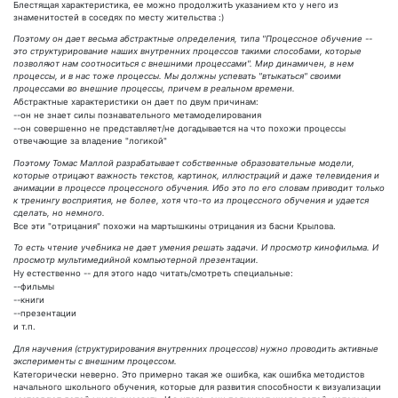
Блестящая характеристика, ее можно продолжитЬ указанием кто у него из
знаменитостей в соседях по месту жительства :)
Поэтому он дает весьма абстрактные определения, типа "Процессное обучение --
это структурирование наших внутренних процессов такими способами, которые
позволяют нам соотноситься с внешними процессами". Мир динамичен, в нем
процессы, и в нас тоже процессы. Мы должны успевать "втыкаться" своими
процессами во внешние процессы, причем в реальном времени.
Абстрактные характеристики он дает по двум причинам:
--он не знает силы познавательного метамоделирования
--он совершенно не представляет/не догадывается на что похожи процессы
отвечающие за владение "логикой"
Поэтому Томас Маллой разрабатывает собственные образовательные модели,
которые отрицают важность текстов, картинок, иллюстраций и даже телевидения и
анимации в процессе процессного обучения. Ибо это по его словам приводит только
к тренингу восприятия, не более, хотя что-то из процессного обучения и удается
сделать, но немного.
Все эти "отрицания" похожи на мартышкины отрицания из басни Крылова.
То есть чтение учебника не дает умения решать задачи. И просмотр кинофильма. И
просмотр мультимедийной компьютерной презентации.
Ну естественно -- для этого надо читать/смотреть специальные:
--фильмы
--книги
--презентации
и т.п.
Для научения (структурирования внутренних процессов) нужно проводить активные
эксперименты с внешним процессом.
Категорически неверно. Это примерно такая же ошибка, как ошибка методистов
начального школьного обучения, которые для развития способности к визуализации