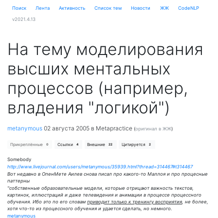
Поиск
Лента
Активность
Cписок тем
Новости
ЖЖ
CodeNLP
v2021.4.13
На тему моделирования
высших ментальных
процессов (например,
владения "логикой")
metanymous
02 августа 2005
в Metapractice
(
оригинал в ЖЖ
)
Прикреплённые
Ссылки
Внешние
Цитируется
0
4
22
2
Somebody
http://www.livejournal.com/users/metanymous/35939.html?thread=314467#t314467
Вот недавно в ОпенМете Аилев снова писал про какого-то Маллоя и про процесные
паттерны
"собственные образовательные модели, которые отрицают важность текстов,
картинок, иллюстраций и даже телевидения и анимации в процессе процессного
обучения. Ибо это по его словам
приводит только к тренингу восприятия
, не более,
хотя что-то из процессного обучения и удается сделать, но немного.
metanymous