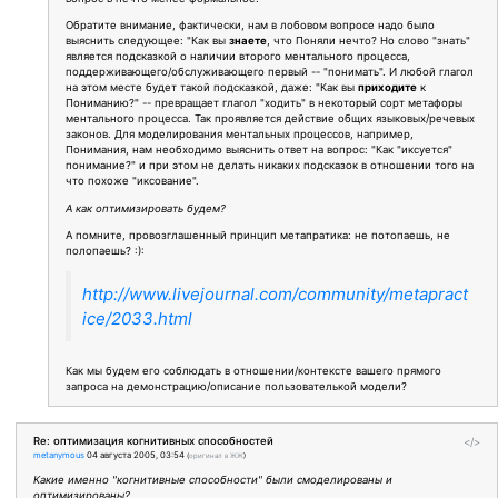
Обратите внимание, фактически, нам в лобовом вопросе надо было
выяснить следующее: "Как вы
знаете
, что Поняли нечто? Но слово "знать"
является подсказкой о наличии второго ментального процесса,
поддерживающего/обслуживающего первый -- "понимать". И любой глагол
на этом месте будет такой подсказкой, даже: "Как вы
приходите
к
Пониманию?" -- превращает глагол "ходить" в некоторый сорт метафоры
ментального процесса. Так проявляется действие общих языковых/речевых
законов. Для моделирования ментальных процессов, например,
Понимания, нам необходимо выяснить ответ на вопрос: "Как "иксуется"
понимание?" и при этом не делать никаких подсказок в отношении того на
что похоже "иксование".
А как оптимизировать будем?
А помните, провозглашенный принцип метапратика: не потопаешь, не
полопаешь? :):
http://www.livejournal.com/community/metapract
ice/2033.html
Как мы будем его соблюдать в отношении/контексте вашего прямого
запроса на демонстрацию/описание пользователькой модели?
Re: оптимизация когнитивных способностей
</>
metanymous
04 августа 2005, 03:54
(
оригинал в ЖЖ
)
Какие именно "когнитивные способности" были смоделированы и
оптимизированы?