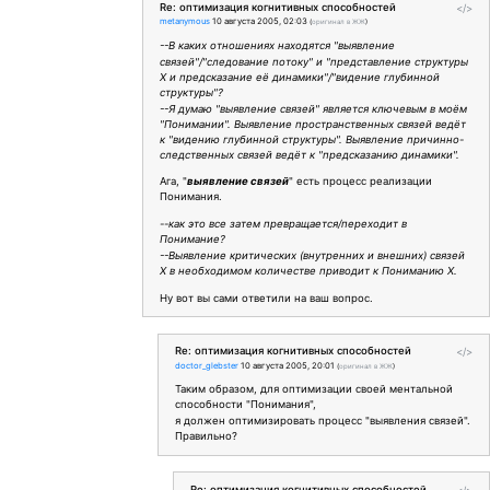
Re: оптимизация когнитивных способностей
</>
metanymous
10 августа 2005, 02:03
(
оригинал в ЖЖ
)
--В каких отношениях находятся "выявление
связей"/"следование потоку" и "представление структуры
Х и предсказание её динамики"/"видение глубинной
структуры"?
--Я думаю "выявление связей" является ключевым в моём
"Понимании". Выявление пространственных связей ведёт
к "видению глубинной структуры". Выявление причинно-
следственных связей ведёт к "предсказанию динамики".
Ага, "
выявление связей
" есть процесс реализации
Понимания.
--как это все затем превращается/переходит в
Понимание?
--Выявление критических (внутренних и внешних) связей
X в необходимом количестве приводит к Пониманию X.
Ну вот вы сами ответили на ваш вопрос.
Re: оптимизация когнитивных способностей
</>
doctor_glebster
10 августа 2005, 20:01
(
оригинал в ЖЖ
)
Таким образом, для оптимизации своей ментальной
способности "Понимания",
я должен оптимизировать процесс "выявления связей".
Правильно?
Re: оптимизация когнитивных способностей