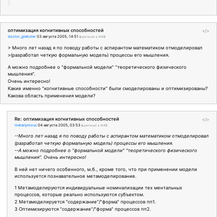
оптимизация когнитивных способностей
</>
doctor_glebster
03 августа 2005, 14:51
(
оригинал в ЖЖ
)
> Много лет назад я по поводу работы с аспирантом математиком отмоделировал
>(разработал четкую формальную модель) процессы его мышления.
А можно подробнее о "формальной модели" "теоретического физического
мышления".
Очень интересно!
Какие именно "когнитивные способности" были смоделированы и оптимизированы?
Какова область применения модели?
Re: оптимизация когнитивных способностей
</>
metanymous
04 августа 2005, 03:53
(
оригинал в ЖЖ
)
--Много лет назад я по поводу работы с аспирантом математиком отмоделировал
(разработал четкую формальную модель) процессы его мышления.
--А можно подробнее о "формальной модели" "теоретического физического
мышления". Очень интересно!
В ней нет ничего особенного, м.б., кроме того, что при применении модели
используется познавательное метамоделирование.
1 Метамоделируются индивидуальные номинализации тех ментальных
процессов, которые реально используются субъектом.
2 Метамоделируется "содержание"/"форма" процессов пп1.
3 Оптимизируются "содержание"/"форма" процессов пп2.