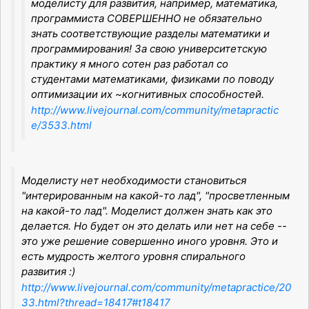
моделисту для развития, например, математика,
программиста СОВЕРШЕННО не обязательно
знать соответствующие разделы математики и
программирования! За свою университетскую
практику я много сотен раз работал со
студентами математиками, физиками по поводу
оптимизации их ~когнитивных способностей.
http://www.livejournal.com/community/metapractic
e/3533.html
Моделисту нет необходимости становиться
"интерированным на какой-то лад", "просветленным
на какой-то лад". Моделист должен знать как это
делается. Но будет он это делать или нет на себе --
это уже решение совершенно иного уровня. Это и
есть мудрость желтого уровня спирального
развития :)
http://www.livejournal.com/community/metapractice/20
33.html?thread=18417#t18417