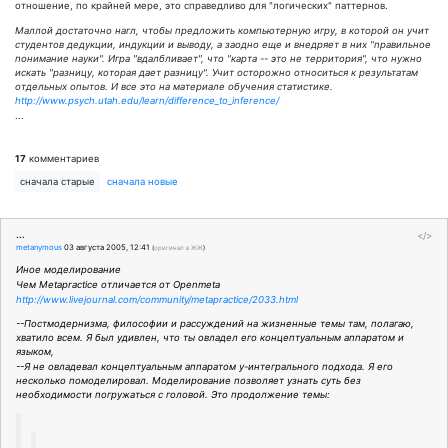
отношение, по крайней мере, это справедливо для "логических" паттернов.
Маллой достаточно нагл, чтобы предложить компьютерную игру, в которой он учит
студентов дедукции, индукции и выводу, а заодно еще и внедряет в них "правильное
понимание науки". Игра "вдалбливает", что "карта -- это не территория", что нужно
искать "разницу, которая дает разницу". Учит осторожно относиться к результатам
отдельных опытов. И все это на материале обучения статистике.
http://www.psych.utah.edu/learn/difference_to_inference/
...
17
комментариев
сначала старые
сначала новые
...
</>
metanymous
03 августа 2005, 12:41
(
оригинал в ЖЖ
)
Иное моделирование
Чем Metapractice отличается от Openmeta
http://www.livejournal.com/community/metapractice/2033.html
--Постмодернизма, философии и рассуждений на жизненные темы там, полагаю,
хватило всем. Я был удивлен, что ты овладел его концептуальным аппаратом и
языком,
--Я не овладевал концептуальным аппаратом у-интегрального подхода. Я его
несколько помоделировал. Моделирование позволяет узнать суть без
необходимости погружаться с головой. Это продолжение темы: