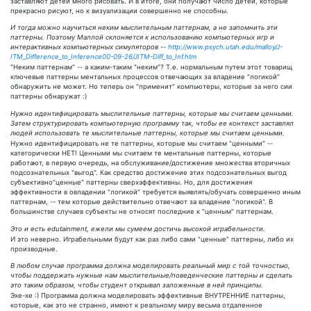
заставляют детей много рисовать. И в итоге, они получают число детей, которые
прекрасно рисуют, но к визуализации совершенно не способны.
И тогда можно научиться неким мыслительным паттернам, а не запомнить эти
паттерны. Поэтому Маллой склоняется к использованию компьютерных игр и
интерактивных компьютерных симуляторов --
http://www.psych.utah.edu/malloy/J-
ITM_Difference_to_Inference00-09-26/JITM-Diff_to_Inf.htm
"Неким паттернам" -- а каким-таким "неким"? Т.е. нормальным путем этот товарищ
ключевые паттерны ментальных процессов отвечающих за владение "логикой"
обнаружить не может. Но теперь он "применит" компьютеры, которые за него сии
паттерны обнаружат :)
Нужно идентифицировать мыслительные паттерны, которые мы считаем ценными.
Затем структурировать компьютерную программу так, чтобы ее контекст заставлял
людей использовать те мыслительные паттерны, которые мы считаем ценными.
Нужно идентифицировать не те паттерны, которые мы считаем "ценными" --
категорически НЕТ! Ценными мы считаем те ментальные паттерны, которые
работают, в первую очередь, на обслуживание/достижение множества вторичных
подсознательных "выгод". Как средство достижение этих подсознательных выгод
субъективно"ценные" паттерны сверхэффективны. Но, для достижения
эффективности в овладении "логикой" требуется выявлять/обучать совершенно иным
паттернам, -- тем которые действительно отвечают за владение "логикой". В
большинстве случаев субъекты не относят последние к "ценным" паттернам.
Это и есть edutainment, ежели мы сумеем достичь высокой играбельности.
И это неверно. Играбельными будут как раз либо сами "ценные" паттерны, либо их
производные.
В любом случае программа должна моделировать реальный мир с той точностью,
чтобы поддержать нужные нам мыслительные/поведенческие паттерны и сделать
это таким образом, чтобы студент открывал заложенные в ней принципы.
Эхе-хе :) Программа должна моделировать эффективные ВНУТРЕННИЕ паттерны,
которые, как это не странно, имеют к реальному миру весьма отдаленное