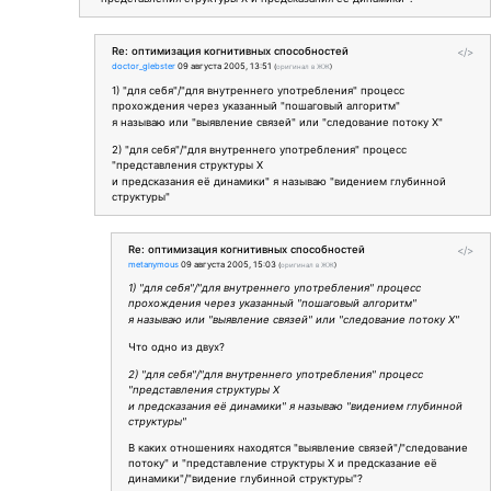
Re: оптимизация когнитивных способностей
</>
doctor_glebster
09 августа 2005, 13:51
(
оригинал в ЖЖ
)
1) "для себя"/"для внутреннего употребления" процесс
прохождения через указанный "пошаговый алгоритм"
я называю или "выявление связей" или "следование потоку Х"
2) "для себя"/"для внутреннего употребления" процесс
"представления структуры Х
и предсказания её динамики" я называю "видением глубинной
структуры"
Re: оптимизация когнитивных способностей
</>
metanymous
09 августа 2005, 15:03
(
оригинал в ЖЖ
)
1) "для себя"/"для внутреннего употребления" процесс
прохождения через указанный "пошаговый алгоритм"
я называю или "выявление связей" или "следование потоку Х"
Что одно из двух?
2) "для себя"/"для внутреннего употребления" процесс
"представления структуры Х
и предсказания её динамики" я называю "видением глубинной
структуры"
В каких отношениях находятся "выявление связей"/"следование
потоку" и "представление структуры Х и предсказание её
динамики"/"видение глубинной структуры"?