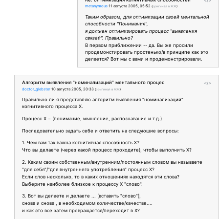
</>
metanymous
11 августа 2005, 05:52
(
оригинал в ЖЖ
)
Таким образом, для оптимизации своей ментальной
способности "Понимания",
я должен оптимизировать процесс "выявления
связей". Правильно?
В первом приближении -- да. Вы же просили
продемонстировать простенько/в принципе как это
делается? Вот мы с вами и продемонстрировали.
Алгоритм выявления "номинализаций" ментального процес
</>
doctor_glebster
10 августа 2005, 20:33
(
оригинал в ЖЖ
)
Правильно ли я представляю алгоритм выявления "номинализаций"
когнитивного процесса Х.
Процесс Х = (понимание, мышление, распознавание и т.д.)
Последовательно задать себе и ответить на следуюшие вопросы:
1. Чем вам так важна когнитивная способность Х?
Что вы делаете (через какой процесс проходите), чтобы выполнить Х?
2. Каким своим собственным/внутренним/постоянным словом вы называете
"для себя"/"для внутреннего употребления" процесс Х?
Если слов несколько, то в каких отношениях находятся эти слова?
Выберите наиболее близкое к процессу Х "слово".
3. Вот вы делаете и делаете ... [вставить "слово"],
снова и снова , в необходимом количестве/качестве....
и как это все затем превращается/переходит в Х?