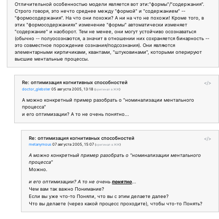
Отличительной особенностью модели является вот эти:"формы"/"содержания".
Строго говоря, это нечто среднее между "формой" и "содержанием" --
"формосодержания". На что они похожи? А ни на что не похожи! Кроме того, в
этих "формосодержаниях" изменение "формы" автоматически изменяет
"содержание" и наоборот. Тем не менее, они могут устойчиво осознаваться
(обычно -- полуосознаются, а значит в отношении них сохраняется бинарность --
это совместное порождение сознания/подсознания). Они являются
элементарными кирпичиками, квантами, "штуковинами", которыми оперируют
высшие ментальные процессы.
Re: оптимизация когнитивных способностей
</>
doctor_glebster
05 августа 2005, 13:18
(
оригинал в ЖЖ
)
А можно конкретный пример разобрать о "номинализации ментального
процесса"
и его оптимизации? А то не очень понятно...
Re: оптимизация когнитивных способностей
</>
metanymous
07 августа 2005, 15:07
(
оригинал в ЖЖ
)
А можно конкретный пример разобрать о "номинализации ментального
процесса"
Можно.
и его оптимизации? А то не очень
понятно
...
Чем вам так важно Понимание?
Если вы уже что-то Поняли, что вы с этим делаете далее?
Что вы делаете (через какой процесс проходите), чтобы что-то Понять?