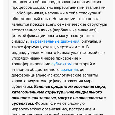
положению об опосредствовании психических
процессов социально выработанными эталонами
— обобщениями, несущими в себе совокупный
общественный опыт. Носителями этого опыта
являются прежде всего семантические структуры
естественного языка (вербальные значения);
формой фиксации опыта могут выступать и
символы,
выразительные движения
, ритуалы, а
также формулы, схемы, чертежи и т. п. В
индивидуальном опыте К. выступает формой его
упорядочивания через присвоение и
трансформирование
субъектом
категорий и
эталонов общественного
сознания
, ее
дифференциально-психологические аспекты
характеризуют специфику отражения мира
субъектом.
Являясь средством осознания мира,
категориальные структуры индивидуального
сознания, как таковые, могут и не осознаваться
субъектом.
Формы К. имеют сложную
иерархическую организацию, построение и
функционирование к-рой изучают генетическая