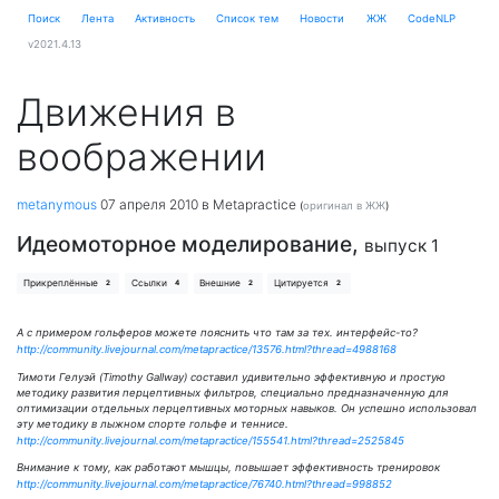
Поиск
Лента
Активность
Cписок тем
Новости
ЖЖ
CodeNLP
v2021.4.13
Движения в
воображении
metanymous
07 апреля 2010
в Metapractice
(
оригинал в ЖЖ
)
Идеомоторное моделирование,
выпуск 1
Прикреплённые
Ссылки
Внешние
Цитируется
2
4
2
2
А с примером гольферов можете пояснить что там за тех. интерфейс-то?
http://community.livejournal.com/metapractice/13576.html?thread=4988168
Тимоти Гелуэй (Timothy Gallway) составил удивительно эффективную и простую
методику развития перцептивных фильтров, специально предназначенную для
оптимизации отдельных перцептивных моторных навыков. Он успешно использовал
эту методику в лыжном спорте гольфе и теннисе.
http://community.livejournal.com/metapractice/155541.html?thread=2525845
Внимание к тому, как работают мышцы, повышает эффективность тренировок
http://community.livejournal.com/metapractice/76740.html?thread=998852