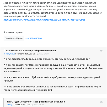
Любой навык и гипнотическое запечатление усваиваются одинаково. Практика
чтобы ему научиться нужна. Автомобилем из вас большинство, полагаю, умеет
управлять. Какой-нибудь перцептуально-моторный навык вы владеете которым,
автомобиль если вы не водите, вспомните: на велосипеде езду, на роликах катание
или вид спорта любой атлетический.
http://community.livejournal.com/metapractice/111732.html?thread=1603956
8
комментариев
сначала старые
сначала новые
С идеомоторикой надо разбираться отдельно
</>
metanymous
07 апреля 2010, 02:30
(
оригинал в ЖЖ
)
А с примером гольферов можете пояснить что там за тех. интерфейс-то?
А я бы так сказал: пример с гольфером больший акцент делает на так называемый
«идеомоторный процесс». А по-простому - это воображение движений. Так вот, мне
так кажется :):
--для установки всякого ДХЕ интерфейса требуется активизировать идеомоторный
процесс
--но не всякий идеомоторный процесс является процессом непременной явной/не
явной установки некоего интерфейса ДХЕ
Re: С идеомоторикой надо разбираться отдельно
</>
wake_
11 июня 2010, 11:39
(
оригинал в ЖЖ
)