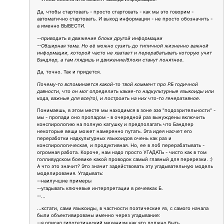
Да, чтобы стартовать - просто стартовать - как мы это говорим -
автоматично стартовать. И выход информации - не просто обозначить -
а именно ВЫВЕСТИ.
--приводить в движение блоки другой информации
--Обширная тема. Но её можно сузить до типичной жизненно важной
информации, которой часто не хватает и перерабатывать которую учит
Бэндлер, а там глядишь и движение/блоки станут понятнее.
Да, точно. Так и придется.
Почему-то вспоминается какой-то твой коммент про РБ годичной
давности, что он мог определить какие-то надкультурные языкоиды или
кода, важные для все(го), и построить на них что-то генеративное.
Понимаешь, в этом месте мы находимся в зоне эээ "подозрительности" -
мы - пропади оно пропадом - в очередной раз вынуждены включить
конспирологию на полную катушку и предполагать что Бандлер
некоторые вещи может намеренно путать. Эта идея насчет его
переработки надкультурных языкоидов очень как раз и
конспирологическая, и продуктивная. Но, ее в лоб перерабатывать -
огромная работа. Короче, нам надо просто УГАДАТЬ - чисто как в том
голливудском боевике какой проводок самый главный для перерезки. :)
А что это значит? Это значит задействовать эту угадывательную модель
моделирования. Угадывать:
--наилучшие примеры
--угадывать ключевые интерпретации в речевках Б.
--...
...кстати, сами языкоиды, в частности поэтические яз, с самого начала
были объективированы именно через угадывание:
--я описал гипотетический механизм как это должно быть