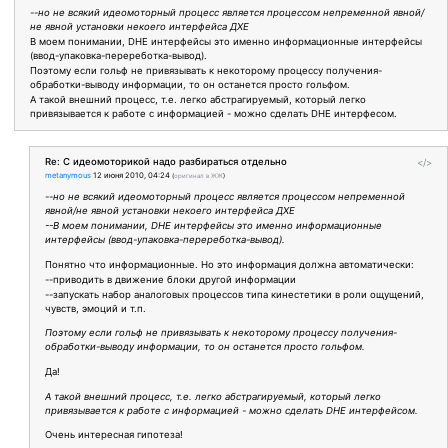
--но не всякий идеомоторный процесс является процессом непременной явной/
не явной установки некоего интерфейса ДХЕ
В моем понимании, DHE интерфейсы это именно информационные интерфейсы
(ввод-упаковка-перереботка-вывод).
Поэтому если гольф не привязывать к некоторому процессу получения-
обработки-выводу информации, то он останется просто гольфом.
А такой внешний процесс, т.е. легко абстрагируемый, который легко
привязывается к работе с информацией - можно сделать DHE интерфесом.
Re: С идеомоторикой надо разбираться отдельно
</>
metanymous
12 июня 2010, 04:24
(
оригинал в ЖЖ
)
--но не всякий идеомоторный процесс является процессом непременной
явной/не явной установки некоего интерфейса ДХЕ
--В моем понимании, DHE интерфейсы это именно информационные
интерфейсы (ввод-упаковка-перереботка-вывод).
Понятно что информационные. Но это информация должна автоматически:
--приводить в движение блоки другой информации
--запускать набор аналоговых процессов типа кинестетики в роли ощущений,
чувств, эмоций и т.п.
Поэтому если гольф не привязывать к некоторому процессу получения-
обработки-выводу информации, то он останется просто гольфом.
Да!
А такой внешний процесс, т.е. легко абстрагируемый, который легко
привязывается к работе с информацией - можно сделать DHE интерфейсом.
Очень интересная гипотеза!