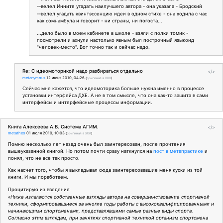
--велел Инните угадать наилучшего автора - она указала - Бродский
--велел угадать квинтэссенцию идеи в одном стихе - она ходила с час
как сомнамбула и говорит - ни страны, ни погоста...
...дело было в моем кабинете в школе - взяли с полки томик -
посмотрели и ахнули настолько явным был построчный языкоид
"человек-место". Вот точно так и сейчас надо.
Re: С идеомоторикой надо разбираться отдельно
</>
metanymous
12 июня 2010, 04:26
(
оригинал в ЖЖ
)
Сейчас мне кажется, что идеомоторика больше нужна именно в процессе
установки интерфейса ДХЕ. А не в том смысле, что она как-то зашита в сами
интерфейсы и интерфейсные процессы информации.
Книга Алексеева А.В. Система АГИМ.
</>
metatheo
01 июля 2010, 10:03
(
оригинал в ЖЖ
)
Помню несколько лет назад очень был заинтересован, после прочтения
вышеуказанной книгой. Но потом почти сразу наткнулся на
пост в метапрактике
и
понял, что не все так просто.
Как насчет того, чтобы я выкладывал сюда заинтересовавшие меня куски из той
книги. И мы поработаем.
Процитирую из введения:
«Ниже излагаются собственные взгляды автора на совершенствование спортивной
техники, сформировавшиеся за многие годы работы с высококвалифицированными и
начинающими спортсменами, представлявшими самые разные виды спорта.
Согласно этим взглядам, при занятиях спортивной техникой организм спортсмена