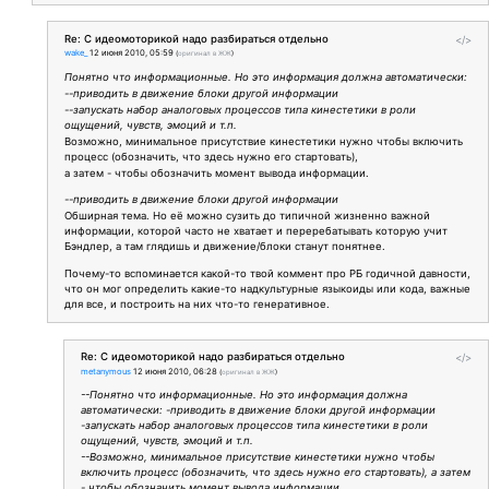
Re: С идеомоторикой надо разбираться отдельно
</>
wake_
12 июня 2010, 05:59
(
оригинал в ЖЖ
)
Понятно что информационные. Но это информация должна автоматически:
--приводить в движение блоки другой информации
--запускать набор аналоговых процессов типа кинестетики в роли
ощущений, чувств, эмоций и т.п.
Возможно, минимальное присутствие кинестетики нужно чтобы включить
процесс (обозначить, что здесь нужно его стартовать),
а затем - чтобы обозначить момент вывода информации.
--приводить в движение блоки другой информации
Обширная тема. Но её можно сузить до типичной жизненно важной
информации, которой часто не хватает и переребатывать которую учит
Бэндлер, а там глядишь и движение/блоки станут понятнее.
Почему-то вспоминается какой-то твой коммент про РБ годичной давности,
что он мог определить какие-то надкультурные языкоиды или кода, важные
для все, и построить на них что-то генеративное.
Re: С идеомоторикой надо разбираться отдельно
</>
metanymous
12 июня 2010, 06:28
(
оригинал в ЖЖ
)
--Понятно что информационные. Но это информация должна
автоматически: -приводить в движение блоки другой информации
-запускать набор аналоговых процессов типа кинестетики в роли
ощущений, чувств, эмоций и т.п.
--Возможно, минимальное присутствие кинестетики нужно чтобы
включить процесс (обозначить, что здесь нужно его стартовать), а затем
- чтобы обозначить момент вывода информации.