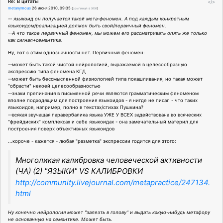
Re: В цитаты
</>
metanymous
26 июня 2010, 09:35
(
оригинал в ЖЖ
)
-- языкоид он получается такой мета-феномен. А под каждым конкретным
языкоидом/реализацией должен быть свой/первичный феномен.
--А что такое первичный феномен, мы можем его рассматривать опять же только
как сигнал+семантика.
Ну, вот с этим однозначности нет. Первичный феномен:
--может быть такой чистой нейрологией, выражаемой в целесообразную
экспрессию типа феномена КГД
--может быть бессмысленной физиологией типа покашливания, но такая может
"обрасти" некоей целесообразностью
--знаки препинания в письменной речи являются грамматическим феноменом
вполне подходящим для построения языкоидов - я нигде не писал - что таких
языкоидов, например, полно в текстах/стихах Пушкина?
--всякая звучащая паравербалика языка УЖЕ У ВСЕХ задействована во всяческих
"фрейдиских" комплексах и себе языкоидах - она замечательный материл для
построения поверх объективных языкоидов
...короче - кажется - любая "разметка" экспрессии годится для этого:
Многоликая калибровка человеческой активности
(ЧА) (2) "ЯЗЫКИ" VS КАЛИБРОВКИ
http://community.livejournal.com/metapractice/247134.
html
Ну конечно нейрология может "залезть в голову" и выдать какую-нибудь метафору
не основанную на семантике. Может быть.