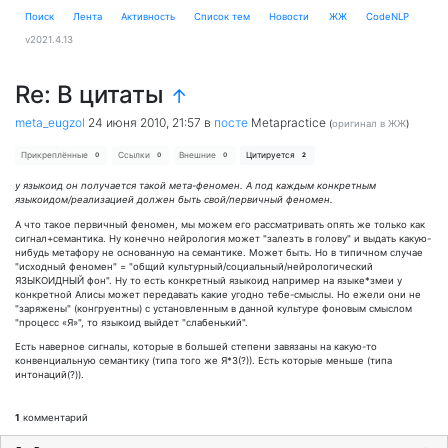
Поиск
Лента
Активность
Cписок тем
Новости
ЖЖ
CodeNLP
v2021.4.13
Re: В цитаты
↑
meta_eugzol
24 июня 2010, 21:57
в
посте
Metapractice
(
оригинал в ЖЖ
)
Прикреплённые
Ссылки
Внешние
Цитируется
0
0
0
2
у языкоид он получается такой мета-феномен. А под каждым конкретным
языкоидом/реализацией должен быть свой/первичный феномен.
А что такое первичный феномен, мы можем его рассматривать опять же только как
сигнал+семантика. Ну конечно нейрология может "залезть в голову" и выдать какую-
нибудь метафору не основанную на семантике. Может быть. Но в типичном случае
"исходный феномен" = "общий культурный/социальный/нейрологический
ЯЗЫКОИДНЫЙ фон". Ну то есть конкретный языкоид например на языке*змеи у
конкретной Алисы может передавать какие угодно тебе-смыслы. Но ежели они не
"заряжены" (конгруентны) с установленным в данной культуре фоновым смыслом
"процесс «Я»", то языкоид выйдет "слабенький".
Есть наверное сигналы, которые в большей степени завязаны на какую-то
конвенциальную семантику (типа того же Я*З(?)). Есть которые меньше (типа
интонаций(?)).
1
комментарий