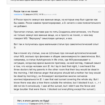
Росси так и не понял
</>
vseslavrus
12 февраля 2010, 14:18
(
оригинал в ЖЖ
)
И Росси просто зевнул все важные вещи, на которые ему был сделан как
бы намек. Росси намеки проигнорировал, а Э. ничего к ним пояснительного
не добавил.
Прочитал статью, местами раз по пять.Создалось впечатление, что Росси
не только зевнул все важные вещи, но и просто не понял, о чем ему
говорил МЭ. "Верхушку" смысловую цепанул, и все.
Вот так и получилась одна маленькая статья про самогипнотический опыт
Э.
Как я понял эту статью, она не (с)только про личный аутогипнотический
опыт МЭ, сколько про феномен и общие закономерности самогипноза. Вот,
например, в статье Autohypnosis in life crisis, где МЭ рассказывает о
ситуации, когда ему врачи вынесли приговор, на мой взгляд, главный смысл
в том, что когда человек зол (
E: As I lay in bed that night, I overheard the
three doctors tell my parents in the other room that their boy would be dead in
the morning.
I felt intense anger
that anyone should tell a mother her boy would
be dead by morning.
), он блокирует восприятие многих сигналов
контекста\реальности (
E: I saw that vast sunset covering the whole sky. But I
know there was also a tree there outside the window, but I blocked it out. <...> I
did not do it consciously. I saw all the sunset, but I didn't see the fence and
large boulder that were there.
I blocked out everything except the sunset.
).
Нет, я этого делать не буду!
</>
metanymous
13 февраля 2010, 07:43
(
оригинал в ЖЖ
)