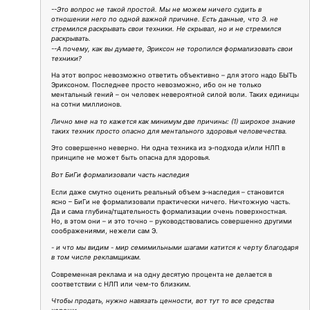
--Это вопрос не такой простой. Мы не можем ничего судить в
отношении него по одной важной причине. Есть данные, что Э. не
стремился раскрывать свои техники. Не скрывал, но и не стремился
раскрывать.
--А почему, как вы думаете, Эриксон не торопился формализовать свои
техники?
На этот вопрос невозможно ответить объективно – для этого надо БЫТЬ
Эриксоном. Последнее просто невозможно, ибо он не только
ментальный гений – он человек невероятной силой воли. Таких единицы
на сотни миллионов.
Лично мне на то кажется как минимум две причины: (1) широкое знание
таких техник просто опасно для ментального здоровья человечества.
Это совершенно неверно. Ни одна техника из э-подхода и/или НЛП в
принципе не может быть опасна для здоровья.
Вот БиГи формализовали часть наследия
Если даже смутно оценить реальный объем э-наследия – становится
ясно – БиГи не формализовали практически ничего. Ничтожную часть.
Да и сама глубина/тщательность формализации очень поверхностная.
Но, в этом они – и это точно – руководствовались совершенно другими
соображениями, нежели сам Э.
- и что мы видим - мир семимильными шагами катится к черту благодаря
в том числе рекламщикам.
Современная реклама и на одну десятую процента не делается в
соответствии с НЛП или чем-то близким.
Чтобы продать, нужно навязать ценности, вот тут то все средства