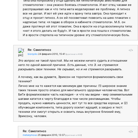
Типа она попросила у отца сделать ей гипнотическую анестезию для
стоматологии – она ужасно боялась стоматологов. И вот отец часами ее
расспрашивал как и что типа мета моделировал ее проблему. А гипноз
все не делал. И вот ей уже идти к врачу типа завтра. Она приходит к
отцу и просит гипноз. А он ей посоветовал повесить на шею плакатик с
надписью типа: «я падаю в оборок в кабинете стоматолога». М.б. он
даже протянул ей этот плакатик. Она в ярости на отца воскликнула типа:
«нет я этого делать не буду!». И так в ярости она пошла к стоматологам.
И в ярости стерпела на типичном уровне эту стоматологическую боль.
Re: Самогипноз
</>
bionycks
24 февраля 2010, 15:41
(
оригинал в ЖЖ
)
Это вопрос не такой простой. Мы не можем ничего судить в отношении
него по одной важной причине. Есть данные, что Э. не стремился
раскрывать свои техники. Не скрывал, но и не стремился раскрывать.
А почему, как вы думаете, Эриксон не торопился формализовать свои
техники?
Лично мне на то кажется как минимум две причины: (1) широкое знание
таких техник просто опасно для ментального здоровья человечества. Вот
БиГи формализовали часть наследия - и что мы видим - мир семимильными
шагами катится к черту благодаря в том числе рекламщикам. Чтобы
продать, нужно навязать ценности, вот тут то все средства хороши, и (2)
обучающая компонента, типа дорогу осилит идущий; а заодно и тест:
техники эти смогут открыть и освоить лишь внутренне близкий ему,
Эриксону, человек.
Re: Самогипноз
</>
metanymous
25 февраля 2010, 13:37
(
оригинал в ЖЖ
)