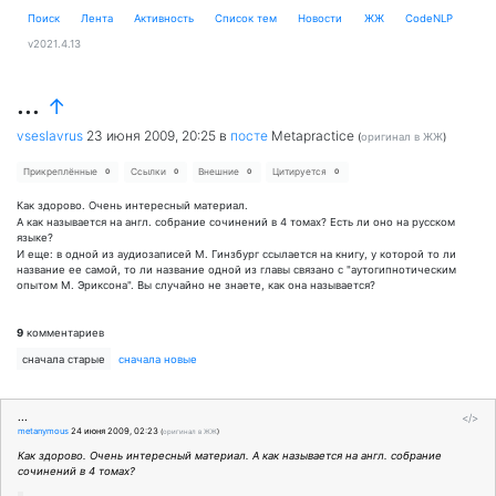
Поиск
Лента
Активность
Cписок тем
Новости
ЖЖ
CodeNLP
v2021.4.13
...
↑
vseslavrus
23 июня 2009, 20:25
в
посте
Metapractice
(
оригинал в ЖЖ
)
Прикреплённые
Ссылки
Внешние
Цитируется
0
0
0
0
Как здорово. Очень интересный материал.
А как называется на англ. собрание сочинений в 4 томах? Есть ли оно на русском
языке?
И еще: в одной из аудиозаписей М. Гинзбург ссылается на книгу, у которой то ли
название ее самой, то ли название одной из главы связано с "аутогипнотическим
опытом М. Эриксона". Вы случайно не знаете, как она называется?
9
комментариев
сначала старые
сначала новые
...
</>
metanymous
24 июня 2009, 02:23
(
оригинал в ЖЖ
)
Как здорово. Очень интересный материал. А как называется на англ. собрание
сочинений в 4 томах?