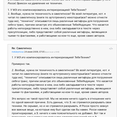
Росси) Эриксон на удивление не техничен.
1. У МЭ это компенсировалось интериоризацией ТебеТехник?
2. Вообще, нужна ли техничность в самогипнозе? Во всей литературе, кот. я
читал по самогипнозу (книги по аутотренингу некоторые\все? можно отнести
туда же), "технично" описываются лишь различные метафоры для погружения
себя в транс, причем зачастую это обыкновенные ТебеИндукции. Что касается
работы непосредственно в нем, она либо закладывается в тексте через
пресуппозиции, либо представляет собой различные метафоры, являющиеся
чьими-то фантазиями, и работающими на ком-то еще, кроме самих авторов.
Re: Самогипноз
</>
metanymous
24 июня 2009, 07:05
(
оригинал в ЖЖ
)
1. У МЭ это компенсировалось интериоризацией ТебеТехник?
Примерно так.
2. Вообще, нужна ли техничность в самогипнозе? Во всей литературе, кот. я
читал по самогипнозу (книги по аутотренингу некоторые\все? можно отнести
туда же), "технично" описываются лишь различные метафоры для погружения
себя в транс, причем зачастую это обыкновенные ТебеИндукции. Что касается
работы непосредственно в нем, она либо закладывается в тексте через
пресуппозиции, либо представляет собой различные метафоры, являющиеся
чьими-то фантазиями, и работающими на ком-то еще, кроме самих авторов.
Это вопрос не такой простой. Мы не можем ничего судить в отношении него
по одной важной причине. Есть данные, что Э. не стремился раскрывать свои
техники. Не скрывал, но и не стремился раскрывать. И Росси просто зевнул
все важные вещи, на которые ему был сделан как бы намек. Росси намеки
проигнорировал, а Э. ничего к ним пояснительного не добавил. Вот так и
получилась одна маленькая статья про самогипнотический опыт Э.