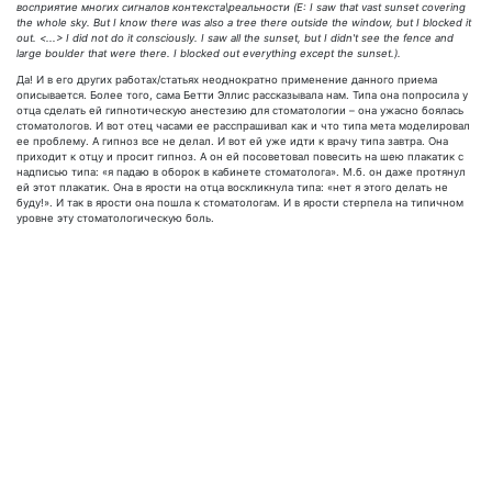
восприятие многих сигналов контекста\реальности (E: I saw that vast sunset covering
the whole sky. But I know there was also a tree there outside the window, but I blocked it
out. <...> I did not do it consciously. I saw all the sunset, but I didn't see the fence and
large boulder that were there. I blocked out everything except the sunset.).
Да! И в его других работах/статьях неоднократно применение данного приема
описывается. Более того, сама Бетти Эллис рассказывала нам. Типа она попросила у
отца сделать ей гипнотическую анестезию для стоматологии – она ужасно боялась
стоматологов. И вот отец часами ее расспрашивал как и что типа мета моделировал
ее проблему. А гипноз все не делал. И вот ей уже идти к врачу типа завтра. Она
приходит к отцу и просит гипноз. А он ей посоветовал повесить на шею плакатик с
надписью типа: «я падаю в оборок в кабинете стоматолога». М.б. он даже протянул
ей этот плакатик. Она в ярости на отца воскликнула типа: «нет я этого делать не
буду!». И так в ярости она пошла к стоматологам. И в ярости стерпела на типичном
уровне эту стоматологическую боль.