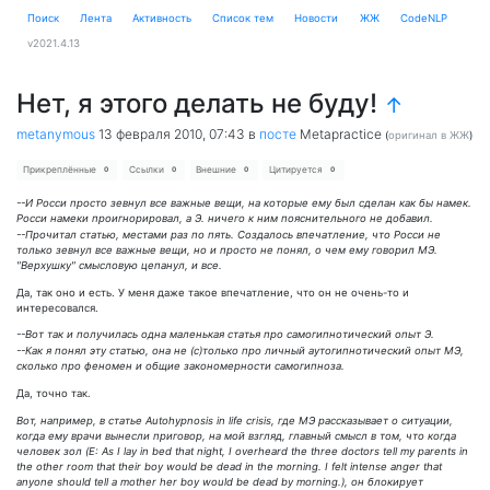
Поиск
Лента
Активность
Cписок тем
Новости
ЖЖ
CodeNLP
v2021.4.13
Нет, я этого делать не буду!
↑
metanymous
13 февраля 2010, 07:43
в
посте
Metapractice
(
оригинал в ЖЖ
)
Прикреплённые
Ссылки
Внешние
Цитируется
0
0
0
0
--И Росси просто зевнул все важные вещи, на которые ему был сделан как бы намек.
Росси намеки проигнорировал, а Э. ничего к ним пояснительного не добавил.
--Прочитал статью, местами раз по пять. Создалось впечатление, что Росси не
только зевнул все важные вещи, но и просто не понял, о чем ему говорил МЭ.
"Верхушку" смысловую цепанул, и все.
Да, так оно и есть. У меня даже такое впечатление, что он не очень-то и
интересовался.
--Вот так и получилась одна маленькая статья про самогипнотический опыт Э.
--Как я понял эту статью, она не (с)только про личный аутогипнотический опыт МЭ,
сколько про феномен и общие закономерности самогипноза.
Да, точно так.
Вот, например, в статье Autohypnosis in life crisis, где МЭ рассказывает о ситуации,
когда ему врачи вынесли приговор, на мой взгляд, главный смысл в том, что когда
человек зол (E: As I lay in bed that night, I overheard the three doctors tell my parents in
the other room that their boy would be dead in the morning. I felt intense anger that
anyone should tell a mother her boy would be dead by morning.), он блокирует