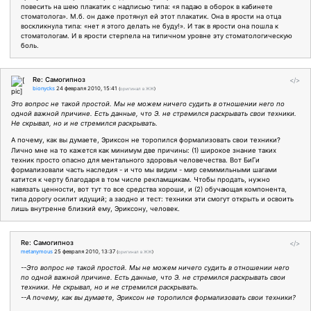
повесить на шею плакатик с надписью типа: «я падаю в оборок в кабинете
стоматолога». М.б. он даже протянул ей этот плакатик. Она в ярости на отца
воскликнула типа: «нет я этого делать не буду!». И так в ярости она пошла к
стоматологам. И в ярости стерпела на типичном уровне эту стоматологическую
боль.
Re: Самогипноз
</>
bionycks
24 февраля 2010, 15:41
(
оригинал в ЖЖ
)
Это вопрос не такой простой. Мы не можем ничего судить в отношении него по
одной важной причине. Есть данные, что Э. не стремился раскрывать свои техники.
Не скрывал, но и не стремился раскрывать.
А почему, как вы думаете, Эриксон не торопился формализовать свои техники?
Лично мне на то кажется как минимум две причины: (1) широкое знание таких
техник просто опасно для ментального здоровья человечества. Вот БиГи
формализовали часть наследия - и что мы видим - мир семимильными шагами
катится к черту благодаря в том числе рекламщикам. Чтобы продать, нужно
навязать ценности, вот тут то все средства хороши, и (2) обучающая компонента,
типа дорогу осилит идущий; а заодно и тест: техники эти смогут открыть и освоить
лишь внутренне близкий ему, Эриксону, человек.
Re: Самогипноз
</>
metanymous
25 февраля 2010, 13:37
(
оригинал в ЖЖ
)
--Это вопрос не такой простой. Мы не можем ничего судить в отношении него
по одной важной причине. Есть данные, что Э. не стремился раскрывать свои
техники. Не скрывал, но и не стремился раскрывать.
--А почему, как вы думаете, Эриксон не торопился формализовать свои техники?