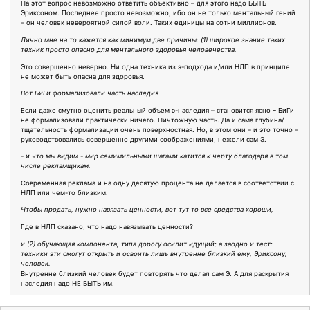
На этот вопрос невозможно ответить объективно – для этого надо БЫТЬ
Эриксоном. Последнее просто невозможно, ибо он не только ментальный гений
– он человек невероятной силой воли. Таких единицы на сотни миллионов.
Лично мне на то кажется как минимум две причины: (1) широкое знание таких
техник просто опасно для ментального здоровья человечества.
Это совершенно неверно. Ни одна техника из э-подхода и/или НЛП в принципе
не может быть опасна для здоровья.
Вот БиГи формализовали часть наследия
Если даже смутно оценить реальный объем э-наследия – становится ясно – БиГи
не формализовали практически ничего. Ничтожную часть. Да и сама глубина/
тщательность формализации очень поверхностная. Но, в этом они – и это точно –
руководствовались совершенно другими соображениями, нежели сам Э.
- и что мы видим - мир семимильными шагами катится к черту благодаря в том
числе рекламщикам.
Современная реклама и на одну десятую процента не делается в соответствии с
НЛП или чем-то близким.
Чтобы продать, нужно навязать ценности, вот тут то все средства хороши,
Где в НЛП сказано, что надо навязывать ценности?
и (2) обучающая компонента, типа дорогу осилит идущий; а заодно и тест:
техники эти смогут открыть и освоить лишь внутренне близкий ему, Эриксону,
человек.
Внутренне близкий человек будет повторять что делал сам Э. А для раскрытия
наследия надо НЕ БЫТЬ им.