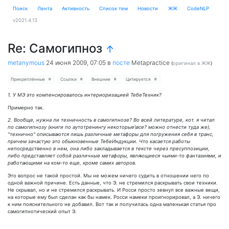
Поиск
Лента
Активность
Cписок тем
Новости
ЖЖ
CodeNLP
v2021.4.13
Re: Самогипноз
↑
metanymous
24 июня 2009, 07:05
в
посте
Metapractice
(
оригинал в ЖЖ
)
Прикреплённые
Ссылки
Внешние
Цитируется
0
0
0
0
1. У МЭ это компенсировалось интериоризацией ТебеТехник?
Примерно так.
2. Вообще, нужна ли техничность в самогипнозе? Во всей литературе, кот. я читал
по самогипнозу (книги по аутотренингу некоторые\все? можно отнести туда же),
"технично" описываются лишь различные метафоры для погружения себя в транс,
причем зачастую это обыкновенные ТебеИндукции. Что касается работы
непосредственно в нем, она либо закладывается в тексте через пресуппозиции,
либо представляет собой различные метафоры, являющиеся чьими-то фантазиями, и
работающими на ком-то еще, кроме самих авторов.
Это вопрос не такой простой. Мы не можем ничего судить в отношении него по
одной важной причине. Есть данные, что Э. не стремился раскрывать свои техники.
Не скрывал, но и не стремился раскрывать. И Росси просто зевнул все важные вещи,
на которые ему был сделан как бы намек. Росси намеки проигнорировал, а Э. ничего
к ним пояснительного не добавил. Вот так и получилась одна маленькая статья про
самогипнотический опыт Э.