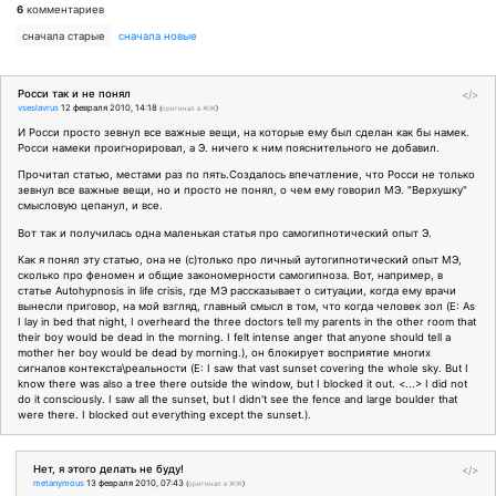
6
комментариев
сначала старые
сначала новые
Росси так и не понял
</>
vseslavrus
12 февраля 2010, 14:18
(
оригинал в ЖЖ
)
И Росси просто зевнул все важные вещи, на которые ему был сделан как бы намек.
Росси намеки проигнорировал, а Э. ничего к ним пояснительного не добавил.
Прочитал статью, местами раз по пять.Создалось впечатление, что Росси не только
зевнул все важные вещи, но и просто не понял, о чем ему говорил МЭ. "Верхушку"
смысловую цепанул, и все.
Вот так и получилась одна маленькая статья про самогипнотический опыт Э.
Как я понял эту статью, она не (с)только про личный аутогипнотический опыт МЭ,
сколько про феномен и общие закономерности самогипноза. Вот, например, в
статье Autohypnosis in life crisis, где МЭ рассказывает о ситуации, когда ему врачи
вынесли приговор, на мой взгляд, главный смысл в том, что когда человек зол (
E: As
I lay in bed that night, I overheard the three doctors tell my parents in the other room that
their boy would be dead in the morning.
I felt intense anger
that anyone should tell a
mother her boy would be dead by morning.
), он блокирует восприятие многих
сигналов контекста\реальности (
E: I saw that vast sunset covering the whole sky. But I
know there was also a tree there outside the window, but I blocked it out. <...> I did not
do it consciously. I saw all the sunset, but I didn't see the fence and large boulder that
were there.
I blocked out everything except the sunset.
).
Нет, я этого делать не буду!
</>
metanymous
13 февраля 2010, 07:43
(
оригинал в ЖЖ
)