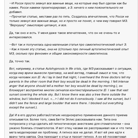
--И Росси просто зевнул все важные вещи, на которые ему был сделан как бы
намек. Росси намеки проигнорировал, а Э. ничего к ним пояснительного не
добавил.
--Прочитал статью, местами раз по пять. Создалось впечатление, что Росси не
только зевнул все важные вещи, но и просто не понял, о чем ему говорил МЭ.
"Верхушку" смысловую цепанул, и все.
Да, так оно и есть. У меня даже такое впечатление, что он не очень-то и
интересовался.
--Вот так и получилась одна маленькая статья про самогипнотический опыт Э.
--Как я понял эту статью, она не (с)только про личный аутогипнотический опыт
МЭ, сколько про феномен и общие закономерности самогипноза.
Да, точно так.
Вот, например, в статье Autohypnosis in life crisis, где МЭ рассказывает о ситуации,
когда ему врачи вынесли приговор, на мой взгляд, главный смысл в том, что
когда человек зол (E: As I lay in bed that night, I overheard the three doctors tell my
parents in the other room that their boy would be dead in the morning. I felt intense
anger that anyone should tell a mother her boy would be dead by morning.), он
блокирует восприятие многих сигналов контекста\реальности (E: I saw that vast
sunset covering the whole sky. But I know there was also a tree there outside the
window, but I blocked it out. <...> I did not do it consciously. I saw all the sunset, but I
didn't see the fence and large boulder that were there. I blocked out everything
except the sunset.).
Да! И в его других работах/статьях неоднократно применение данного приема
описывается. Более того, сама Бетти Эллис рассказывала нам. Типа она
попросила у отца сделать ей гипнотическую анестезию для стоматологии – она
ужасно боялась стоматологов. И вот отец часами ее расспрашивал как и что типа
мета моделировал ее проблему. А гипноз все не делал. И вот ей уже идти к
врачу типа завтра. Она приходит к отцу и просит гипноз. А он ей посоветовал