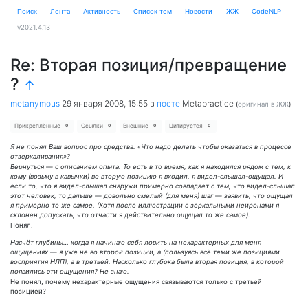
Поиск
Лента
Активность
Cписок тем
Новости
ЖЖ
CodeNLP
v2021.4.13
Re: Вторая позиция/превращение
?
↑
metanymous
29 января 2008, 15:55
в
посте
Metapractice
(
оригинал в ЖЖ
)
Прикреплённые
Ссылки
Внешние
Цитируется
0
0
0
0
Я не понял Ваш вопрос про средства. «Что надо делать чтобы оказаться в процессе
отзеркаливания»?
Вернуться — с описанием опыта. То есть в то время, как я находился рядом с тем, к
кому (возьму в кавычки) во вторую позицию я входил, я видел-слышал-ощущал. И
если то, что я видел-слышал снаружи примерно совпадает с тем, что видел-слышал
этот человек, то дальше — довольно смелый (для меня) шаг — заявить, что ощущал
я примерно то же самое. (Хотя после иллюстрации с зеркальными нейронами я
склонен допускать, что отчасти я действительно ощущал то же самое).
Понял.
Насчёт глубины… когда я начинаю себя ловить на нехарактерных для меня
ощущениях — я уже не во второй позиции, а (пользуясь всё теми же позициями
восприятия НЛП), а в третьей. Насколько глубока была вторая позиция, в которой
появились эти ощущения? Не знаю.
Не понял, почему нехарактерные ощущения связываются только с третьей
позицией?