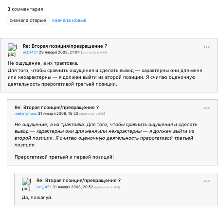
3
комментария
сначала старые
сначала новые
Re: Вторая позиция/превращение ?
</>
ext_1451
29 января 2008, 21:04
(
оригинал в ЖЖ
)
Не ощущение, а их трактовка.
Для того, чтобы сравнить ощущения и сделать вывод — характерны они для меня
или нехарактерны — я должен выйти из второй позиции. Я считаю оценочную
деятельность прерогативой третьей позиции.
Re: Вторая позиция/превращение ?
</>
metanymous
31 января 2008, 16:50
(
оригинал в ЖЖ
)
Не ощущение, а их трактовка. Для того, чтобы сравнить ощущения и сделать
вывод — характерны они для меня или нехарактерны — я должен выйти из
второй позиции. Я считаю оценочную деятельность прерогативой третьей
позиции.
Прерогативой третьей и первой позиций!
Re: Вторая позиция/превращение ?
</>
ext_1451
31 января 2008, 20:52
(
оригинал в ЖЖ
)
Да, пожалуй.